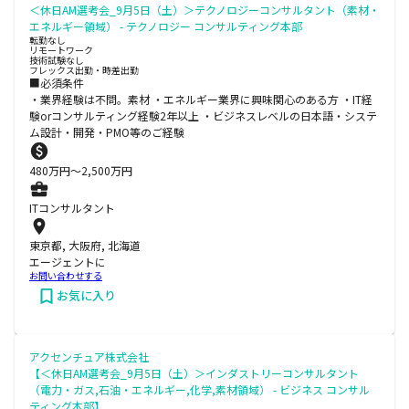
＜休日AM選考会_9月5日（土）＞テクノロジーコンサルタント（素材・
エネルギー領域） - テクノロジー コンサルティング本部
転勤なし
リモートワーク
技術試験なし
フレックス出勤・時差出勤
■必須条件
・業界経験は不問。素材 ・エネルギー業界に興味関心のある方 ・IT経
験orコンサルティング経験2年以上 ・ビジネスレベルの日本語・システ
ム設計・開発・PMO等のご経験
480
万円〜
2,500
万円
ITコンサルタント
東京都, 大阪府, 北海道
エージェントに
お問い合わせする
お気に入り
アクセンチュア株式会社
【＜休日AM選考会_9月5日（土）＞インダストリーコンサルタント
（電力・ガス,石油・エネルギー,化学,素材領域） - ビジネス コンサル
ティング本部】