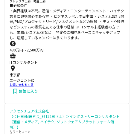
フレックス出勤・時差出勤
■必須条件
・業界経験は不問。通信・メディア・エンターテインメント・ハイテク
業界に興味関心のある方 ・ビジネスレベルの日本語 ・システム設計/開
発/PMO/プロジェクトリード/マネジメントなどの経験 ・テストや移行
などシステムの品質を支える仕事の経験 ※コンサル未経験者の方で
も、業務/システム/SIなど 特定のご知見をベースにキャッチアップ
し、活躍しているメンバーは多くおります。
480
万円〜
2,500
万円
ITコンサルタント
東京都
エージェントに
お問い合わせする
お気に入り
アクセンチュア株式会社
【＜休日AM選考会_9月12日（土）＞インダストリーコンサルタント
（通信・メディア, ハイテク, ソフトウェア＆プラットフォーム領
域）】
リモートワーク