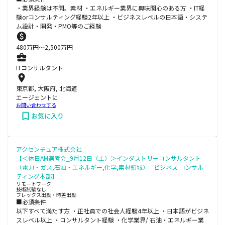
・業界経験は不問。素材 ・エネルギー業界に興味関心のある方 ・IT経
験orコンサルティング経験2年以上 ・ビジネスレベルの日本語・システ
ム設計・開発・PMO等のご経験
480
万円〜
2,500
万円
ITコンサルタント
東京都, 大阪府, 北海道
エージェントに
お問い合わせする
お気に入り
アクセンチュア株式会社
【＜休日AM選考会_9月12日（土）＞インダストリーコンサルタント
（電力・ガス,石油・エネルギー,化学,素材領域） - ビジネス コンサル
ティング本部】
リモートワーク
技術試験なし
フレックス出勤・時差出勤
■必須条件
以下すべて満たす方 ・正社員での社会人経験4年以上 ・日本語がビジネ
スレベル以上 ・コンサルタント経験 ・化学業界/ 石油・エネルギー業