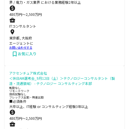
界 / 電力・ガス業界 における業務経験2年以上
480
万円〜
2,500
万円
ITコンサルタント
東京都, 大阪府
エージェントに
お問い合わせする
お気に入り
アクセンチュア株式会社
＜休日AM選考会_9月12日（土）＞テクノロジーコンサルタント（製
造・流通領域） - テクノロジー コンサルティング本部
転勤なし
リモートワーク
技術試験なし
フレックス出勤・時差出勤
■必須条件
大卒以上、IT経験 or コンサルティング経験3年以上
480
万円〜
2,500
万円