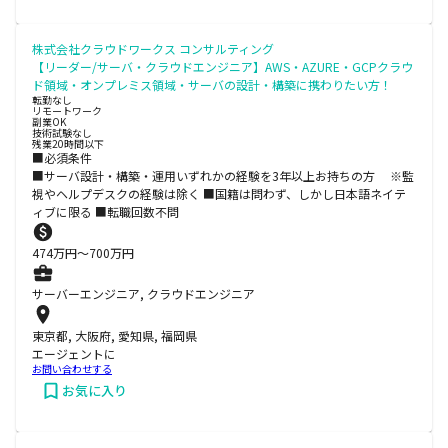
株式会社クラウドワークス コンサルティング
【リーダー/サーバ・クラウドエンジニア】AWS・AZURE・GCPクラウ
ド領域・オンプレミス領域・サーバの設計・構築に携わりたい方！
転勤なし
リモートワーク
副業OK
技術試験なし
残業20時間以下
■必須条件
■サーバ設計・構築・運用いずれかの経験を3年以上お持ちの方 ※監
視やヘルプデスクの経験は除く ■国籍は問わず、しかし日本語ネイテ
ィブに限る ■転職回数不問
474
万円〜
700
万円
サーバーエンジニア, クラウドエンジニア
東京都, 大阪府, 愛知県, 福岡県
エージェントに
お問い合わせする
お気に入り