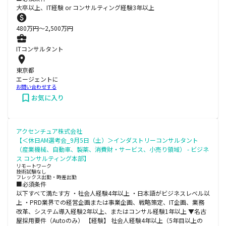
大卒以上、IT経験 or コンサルティング経験3年以上
480
万円〜
2,500
万円
ITコンサルタント
東京都
エージェントに
お問い合わせする
お気に入り
アクセンチュア株式会社
【＜休日AM選考会_9月5日（土）＞インダストリーコンサルタント
（産業機械、自動車、製薬、消費財・サービス、小売り領域） - ビジネ
ス コンサルティング本部】
リモートワーク
技術試験なし
フレックス出勤・時差出勤
■必須条件
以下すべて満たす方 ・社会人経験4年以上 ・日本語がビジネスレベル以
上 ・PRD業界での経営企画または事業企画、戦略策定、IT企画、業務
改革、システム導入経験2年以上、またはコンサル経験1年以上 ▼名古
屋採用要件（Autoのみ） 【経験】 社会人経験4年以上（5年目以上の