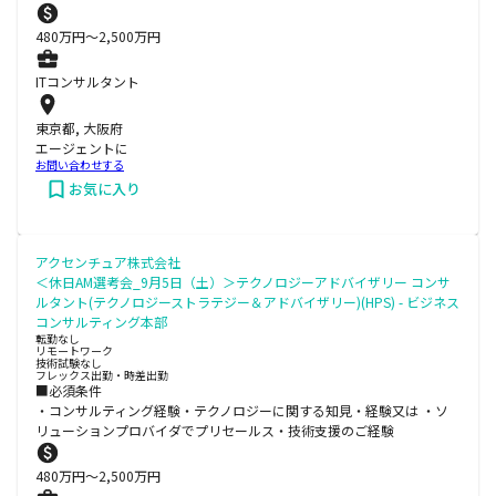
480
万円〜
2,500
万円
ITコンサルタント
東京都, 大阪府
エージェントに
お問い合わせする
お気に入り
アクセンチュア株式会社
＜休日AM選考会_9月5日（土）＞テクノロジーアドバイザリー コンサ
ルタント(テクノロジーストラテジー＆アドバイザリー)(HPS) - ビジネス
コンサルティング本部
転勤なし
リモートワーク
技術試験なし
フレックス出勤・時差出勤
■必須条件
・コンサルティング経験・テクノロジーに関する知見・経験又は ・ソ
リューションプロバイダでプリセールス・技術支援のご経験
480
万円〜
2,500
万円