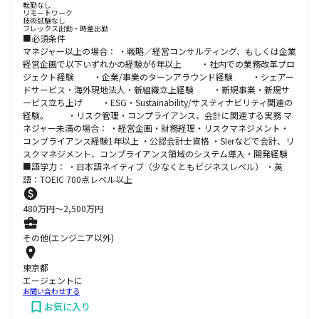
転勤なし
リモートワーク
技術試験なし
フレックス出勤・時差出勤
■必須条件
マネジャー以上の場合： ・戦略／経営コンサルティング、もしくは企業
経営企画で以下いずれかの経験が6年以上 ・社内での業務改革プロ
ジェクト経験 ・企業/事業のターンアラウンド経験 ・シェアー
ドサービス・海外現地法人・新組織立上経験 ・新規事業・新規サ
ービス立ち上げ ・ESG・Sustainability/サスティナビリティ関連の
経験。 ・リスク管理・コンプライアンス、会計に関連する実務 マ
ネジャー未満の場合： ・経営企画・財務経理・リスクマネジメント・
コンプライアンス経験1年以上 ・公認会計士資格 ・SIerなどで会計、リ
スクマネジメント、コンプライアンス領域のシステム導入・開発経験
■語学力： ・日本語ネイティブ（少なくともビジネスレベル） ・英
語：TOEIC 700点レベル以上
480
万円〜
2,500
万円
その他(エンジニア以外)
東京都
エージェントに
お問い合わせする
お気に入り