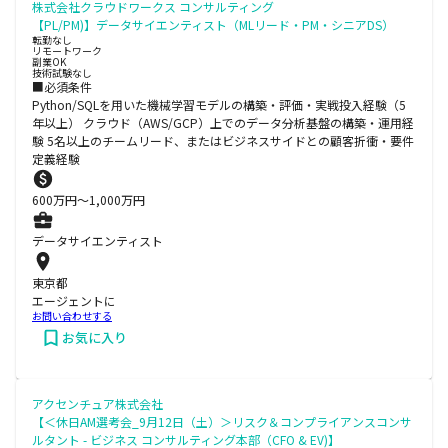
株式会社クラウドワークス コンサルティング
【PL/PM)】データサイエンティスト（MLリード・PM・シニアDS）
転勤なし
リモートワーク
副業OK
技術試験なし
■必須条件
Python/SQLを用いた機械学習モデルの構築・評価・実戦投入経験（5
年以上） クラウド（AWS/GCP）上でのデータ分析基盤の構築・運用経
験 5名以上のチームリード、またはビジネスサイドとの顧客折衝・要件
定義経験
600
万円〜
1,000
万円
データサイエンティスト
東京都
エージェントに
お問い合わせする
お気に入り
アクセンチュア株式会社
【＜休日AM選考会_9月12日（土）＞リスク＆コンプライアンスコンサ
ルタント - ビジネス コンサルティング本部（CFO & EV)】