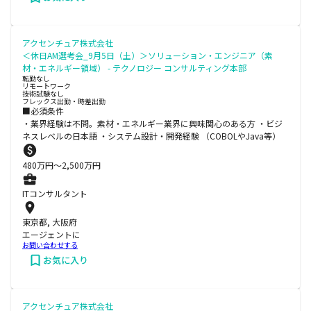
アクセンチュア株式会社
＜休日AM選考会_9月5日（土）＞ソリューション・エンジニア（素
材・エネルギー領域） - テクノロジー コンサルティング本部
転勤なし
リモートワーク
技術試験なし
フレックス出勤・時差出勤
■必須条件
・業界経験は不問。素材・エネルギー業界に興味関心のある方 ・ビジ
ネスレベルの日本語 ・システム設計・開発経験 （COBOLやJava等）
480
万円〜
2,500
万円
ITコンサルタント
東京都, 大阪府
エージェントに
お問い合わせする
お気に入り
アクセンチュア株式会社