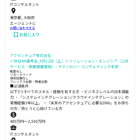
ITコンサルタント
東京都, 大阪府
エージェントに
お問い合わせする
お気に入り
アクセンチュア株式会社
＜休日AM選考会_9月12日（土）＞ソリューション・エンジニア（公共
サービス・医療健康領域） - テクノロジー コンサルティング本部
転勤なし
リモートワーク
技術試験なし
フレックス出勤・時差出勤
■必須条件
以下3つすべてのスキル・経験を有する方 ・ビジネスレベルの日本語能
力 ・「システムインテグレーション/クラウドインテグレーション」の
実務経験3年以上。 ・「未来のアクセンチュアに必要なDNA」をお持ち
の方／持とうと心掛けている方
480
万円〜
2,500
万円
ITコンサルタント