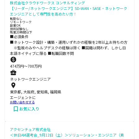
株式会社クラウドワークス コンサルティング
【リーダー/ネットワークエンジニア】SD-WAN・SASE・ネットワーク
エンジニアとして専門性を高めたい方！
転勤なし
リモートワーク
副業OK
技術試験なし
残業20時間以下
■必須条件
■ネットワーク設計・構築・運用いずれかの経験を2年以上お持ちの方
※監視のみやヘルプデスクの経験は除く ■国籍は問わず、しかし日
本語ネイティブに限る ■転職回数不問
474
万円〜
700
万円
ネットワークエンジニア
東京都, 大阪府, 愛知県, 福岡県
エージェントに
お問い合わせする
お気に入り
アクセンチュア株式会社
＜休日AM選考会_9月12日（土）＞ソリューション・エンジニア（素