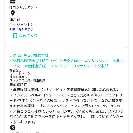
ITコンサルタント
東京都
エージェントに
お問い合わせする
お気に入り
アクセンチュア株式会社
＜休日AM選考会_9月5日（土）＞テクノロジーコンサルタント（公共サ
ービス・医療健康領域）- テクノロジー コンサルティング本部
転勤なし
リモートワーク
技術試験なし
フレックス出勤・時差出勤
■必須条件
・業界経験は不問。公共サービス・医療健康業界に興味関心のある方
・ビジネスレベルの日本語 ・システム設計/開発/PMO/プロジェクトリ
ード/マネジメントなどの経験 ・テストや移行などシステムの品質を支
える仕事の経験 ・「未来のアクセンチュアに必要なDNA」をお持ちの
方／持とうと心掛けている方 ※コンサル未経験でも、業務/システム/SI
など特定のご知見をベースにキャッチアップし、活躍しているメンバー
は多くおります。