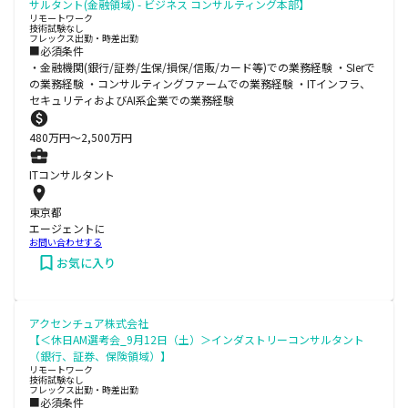
サルタント(金融領域) - ビジネス コンサルティング本部】
リモートワーク
技術試験なし
フレックス出勤・時差出勤
■必須条件
・金融機関(銀行/証券/生保/損保/信販/カード等)での業務経験 ・SIerで
の業務経験 ・コンサルティングファームでの業務経験 ・ITインフラ、
セキュリティおよびAI系企業での業務経験
480
万円〜
2,500
万円
ITコンサルタント
東京都
エージェントに
お問い合わせする
お気に入り
アクセンチュア株式会社
【＜休日AM選考会_9月12日（土）＞インダストリーコンサルタント
（銀行、証券、保険領域）】
リモートワーク
技術試験なし
フレックス出勤・時差出勤
■必須条件