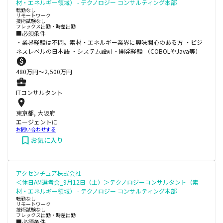
材・エネルギー領域） - テクノロジー コンサルティング本部
転勤なし
リモートワーク
技術試験なし
フレックス出勤・時差出勤
■必須条件
・業界経験は不問。素材・エネルギー業界に興味関心のある方 ・ビジ
ネスレベルの日本語 ・システム設計・開発経験 （COBOLやJava等）
480
万円〜
2,500
万円
ITコンサルタント
東京都, 大阪府
エージェントに
お問い合わせする
お気に入り
アクセンチュア株式会社
＜休日AM選考会_9月12日（土）＞テクノロジーコンサルタント（素
材・エネルギー領域） - テクノロジー コンサルティング本部
転勤なし
リモートワーク
技術試験なし
フレックス出勤・時差出勤
■必須条件