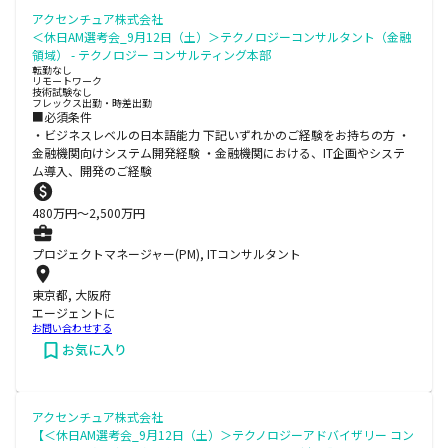
アクセンチュア株式会社
＜休日AM選考会_9月12日（土）＞テクノロジーコンサルタント（金融
領域） - テクノロジー コンサルティング本部
転勤なし
リモートワーク
技術試験なし
フレックス出勤・時差出勤
■必須条件
・ビジネスレベルの日本語能力 下記いずれかのご経験をお持ちの方 ・
金融機関向けシステム開発経験 ・金融機関における、IT企画やシステ
ム導入、開発のご経験
480
万円〜
2,500
万円
プロジェクトマネージャー(PM), ITコンサルタント
東京都, 大阪府
エージェントに
お問い合わせする
お気に入り
アクセンチュア株式会社
【＜休日AM選考会_9月12日（土）＞テクノロジーアドバイザリー コン