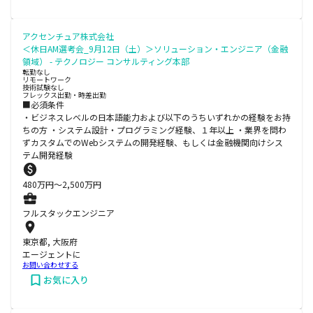
アクセンチュア株式会社
＜休日AM選考会_9月12日（土）＞ソリューション・エンジニア（金融
領域） - テクノロジー コンサルティング本部
転勤なし
リモートワーク
技術試験なし
フレックス出勤・時差出勤
■必須条件
・ビジネスレベルの日本語能力および以下のうちいずれかの経験をお持
ちの方 ・システム設計・プログラミング経験、１年以上 ・業界を問わ
ずカスタムでのWebシステムの開発経験、もしくは金融機関向けシス
テム開発経験
480
万円〜
2,500
万円
フルスタックエンジニア
東京都, 大阪府
エージェントに
お問い合わせする
お気に入り