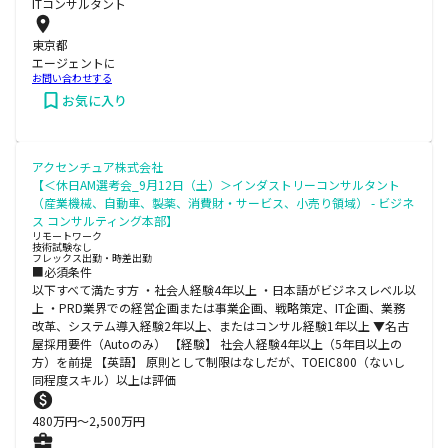
ITコンサルタント
東京都
エージェントに
お問い合わせする
お気に入り
アクセンチュア株式会社
【＜休日AM選考会_9月12日（土）＞インダストリーコンサルタント
（産業機械、自動車、製薬、消費財・サービス、小売り領域） - ビジネ
ス コンサルティング本部】
リモートワーク
技術試験なし
フレックス出勤・時差出勤
■必須条件
以下すべて満たす方 ・社会人経験4年以上 ・日本語がビジネスレベル以
上 ・PRD業界での経営企画または事業企画、戦略策定、IT企画、業務
改革、システム導入経験2年以上、またはコンサル経験1年以上 ▼名古
屋採用要件（Autoのみ） 【経験】 社会人経験4年以上（5年目以上の
方）を前提 【英語】 原則として制限はなしだが、TOEIC800（ないし
同程度スキル）以上は評価
480
万円〜
2,500
万円