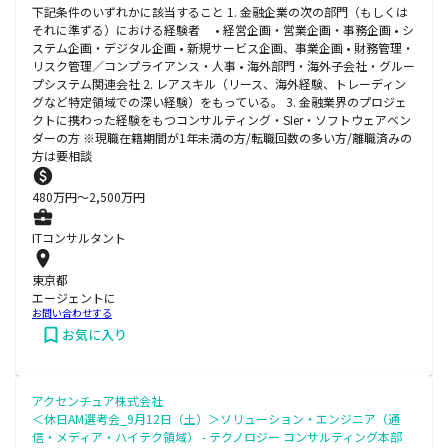
下記条件のいずれかに該当すること 1. 金融企業の次の部門（もしくは
それに準ずる）における経験者 • 経営企画・営業企画・事務企画 • シ
ステム企画・デジタル企画 • 新規サービス企画、事業企画 • 財務管理・
リスク管理／コンプライアンス・人事 • 海外部門・海外子会社・グルー
プシステム関連会社 2. レアスキル（リース、海外経験、トレーディン
グなど特定領域での深い経験）をもっている。 3. 金融業界のプロジェ
クトに携わった経験をもつコンサルティング・SIer・ソフトウェアベン
ダーの方 ※現職在籍期間が1年未満の方/転職回数の多い方/離職済みの
方は要相談
480
万円〜
2,500
万円
ITコンサルタント
東京都
エージェントに
お問い合わせする
お気に入り
アクセンチュア株式会社
＜休日AM選考会_9月12日（土）＞ソリューション・エンジニア（通
信・メディア・ハイテク領域） - テクノロジー コンサルティング本部