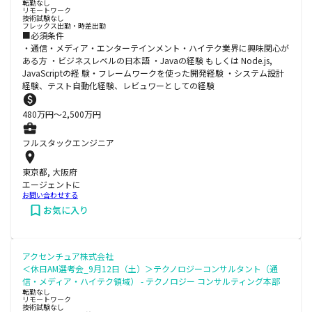
転勤なし
リモートワーク
技術試験なし
フレックス出勤・時差出勤
■必須条件
・通信・メディア・エンターテインメント・ハイテク業界に興味関心が
ある方 ・ビジネスレベルの日本語 ・Javaの経験 もしくは Node.js,
JavaScriptの経 験・フレームワークを使った開発経験 ・システム設計
経験、テスト自動化経験、レビュワーとしての経験
480
万円〜
2,500
万円
フルスタックエンジニア
東京都, 大阪府
エージェントに
お問い合わせする
お気に入り
アクセンチュア株式会社
＜休日AM選考会_9月12日（土）＞テクノロジーコンサルタント（通
信・メディア・ハイテク領域） - テクノロジー コンサルティング本部
転勤なし
リモートワーク
技術試験なし