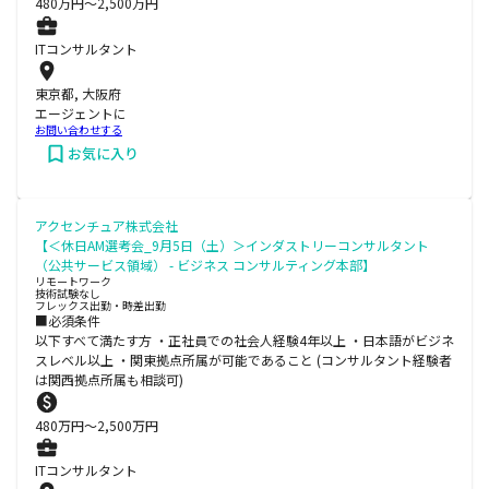
480
万円〜
2,500
万円
ITコンサルタント
東京都, 大阪府
エージェントに
お問い合わせする
お気に入り
アクセンチュア株式会社
【＜休日AM選考会_9月5日（土）＞インダストリーコンサルタント
（公共サービス領域） - ビジネス コンサルティング本部】
リモートワーク
技術試験なし
フレックス出勤・時差出勤
■必須条件
以下すべて満たす方 ・正社員での社会人経験4年以上 ・日本語がビジネ
スレベル以上 ・関東拠点所属が可能であること (コンサルタント経験者
は関西拠点所属も相談可)
480
万円〜
2,500
万円
ITコンサルタント