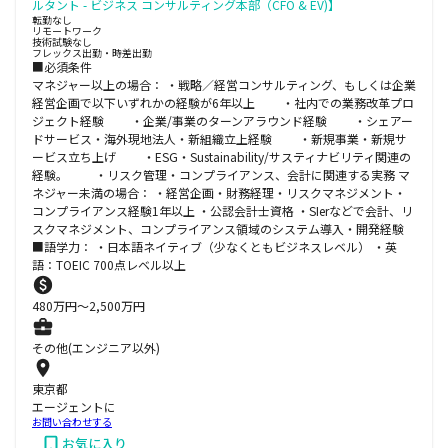
ルタント - ビジネス コンサルティング本部（CFO & EV)】
転勤なし
リモートワーク
技術試験なし
フレックス出勤・時差出勤
■必須条件
マネジャー以上の場合： ・戦略／経営コンサルティング、もしくは企業
経営企画で以下いずれかの経験が6年以上 ・社内での業務改革プロ
ジェクト経験 ・企業/事業のターンアラウンド経験 ・シェアー
ドサービス・海外現地法人・新組織立上経験 ・新規事業・新規サ
ービス立ち上げ ・ESG・Sustainability/サスティナビリティ関連の
経験。 ・リスク管理・コンプライアンス、会計に関連する実務 マ
ネジャー未満の場合： ・経営企画・財務経理・リスクマネジメント・
コンプライアンス経験1年以上 ・公認会計士資格 ・SIerなどで会計、リ
スクマネジメント、コンプライアンス領域のシステム導入・開発経験
■語学力： ・日本語ネイティブ（少なくともビジネスレベル） ・英
語：TOEIC 700点レベル以上
480
万円〜
2,500
万円
その他(エンジニア以外)
東京都
エージェントに
お問い合わせする
お気に入り