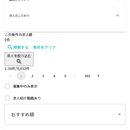
求人のこだわり
この条件の求人数
0
件
検索する
条件をクリア
求人を絞り込む
1
-
30
件/
9,032
件
1
2
3
4
5
…
302
募集中のみ表示
求人紹介動画あり