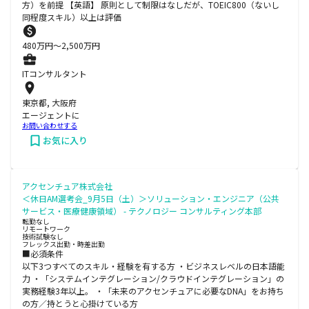
方）を前提 【英語】 原則として制限はなしだが、TOEIC800（ないし
同程度スキル）以上は評価
480
万円〜
2,500
万円
ITコンサルタント
東京都, 大阪府
エージェントに
お問い合わせする
お気に入り
アクセンチュア株式会社
＜休日AM選考会_9月5日（土）＞ソリューション・エンジニア（公共
サービス・医療健康領域） - テクノロジー コンサルティング本部
転勤なし
リモートワーク
技術試験なし
フレックス出勤・時差出勤
■必須条件
以下3つすべてのスキル・経験を有する方 ・ビジネスレベルの日本語能
力 ・「システムインテグレーション/クラウドインテグレーション」の
実務経験3年以上。 ・「未来のアクセンチュアに必要なDNA」をお持ち
の方／持とうと心掛けている方