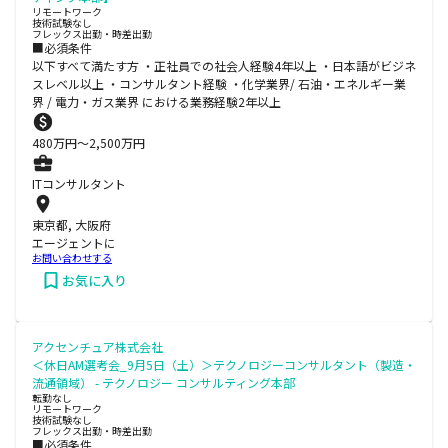
リモートワーク
技術試験なし
フレックス出勤・時差出勤
■必須条件
以下すべて満たす方 ・正社員での社会人経験4年以上 ・日本語がビジネ
スレベル以上 ・コンサルタント経験 ・化学業界/ 石油・エネルギー業
界 / 電力・ガス業界 における業務経験2年以上
480
万円〜
2,500
万円
ITコンサルタント
東京都, 大阪府
エージェントに
お問い合わせする
お気に入り
アクセンチュア株式会社
＜休日AM選考会_9月5日（土）＞テクノロジーコンサルタント（製造・
流通領域） - テクノロジー コンサルティング本部
転勤なし
リモートワーク
技術試験なし
フレックス出勤・時差出勤
■必須条件