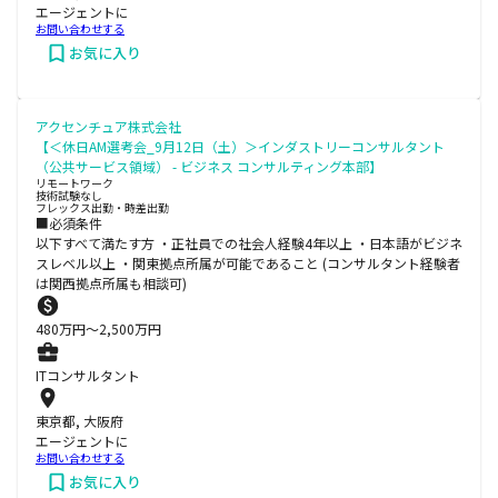
エージェントに
お問い合わせする
お気に入り
アクセンチュア株式会社
【＜休日AM選考会_9月12日（土）＞インダストリーコンサルタント
（公共サービス領域） - ビジネス コンサルティング本部】
リモートワーク
技術試験なし
フレックス出勤・時差出勤
■必須条件
以下すべて満たす方 ・正社員での社会人経験4年以上 ・日本語がビジネ
スレベル以上 ・関東拠点所属が可能であること (コンサルタント経験者
は関西拠点所属も相談可)
480
万円〜
2,500
万円
ITコンサルタント
東京都, 大阪府
エージェントに
お問い合わせする
お気に入り