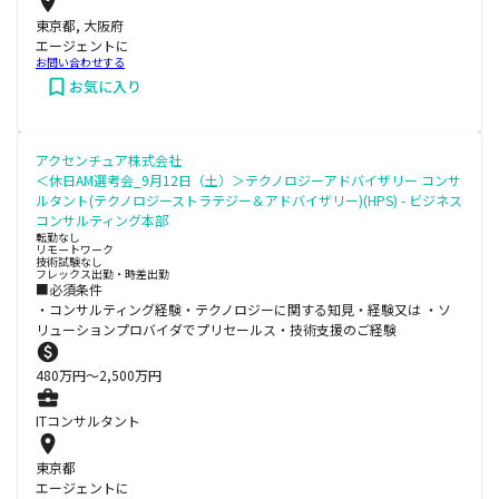
東京都, 大阪府
エージェントに
お問い合わせする
お気に入り
アクセンチュア株式会社
＜休日AM選考会_9月12日（土）＞テクノロジーアドバイザリー コンサ
ルタント(テクノロジーストラテジー＆アドバイザリー)(HPS) - ビジネス
コンサルティング本部
転勤なし
リモートワーク
技術試験なし
フレックス出勤・時差出勤
■必須条件
・コンサルティング経験・テクノロジーに関する知見・経験又は ・ソ
リューションプロバイダでプリセールス・技術支援のご経験
480
万円〜
2,500
万円
ITコンサルタント
東京都
エージェントに