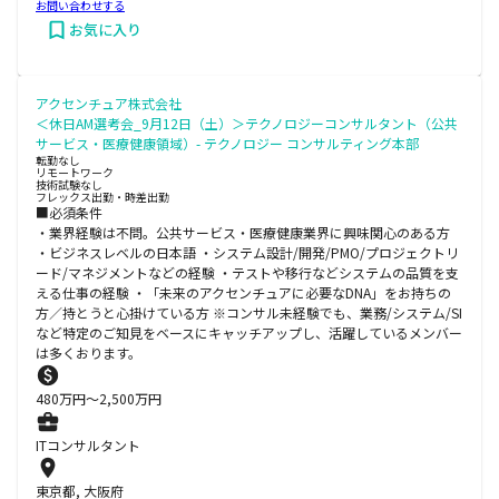
お問い合わせする
お気に入り
アクセンチュア株式会社
＜休日AM選考会_9月12日（土）＞テクノロジーコンサルタント（公共
サービス・医療健康領域）- テクノロジー コンサルティング本部
転勤なし
リモートワーク
技術試験なし
フレックス出勤・時差出勤
■必須条件
・業界経験は不問。公共サービス・医療健康業界に興味関心のある方
・ビジネスレベルの日本語 ・システム設計/開発/PMO/プロジェクトリ
ード/マネジメントなどの経験 ・テストや移行などシステムの品質を支
える仕事の経験 ・「未来のアクセンチュアに必要なDNA」をお持ちの
方／持とうと心掛けている方 ※コンサル未経験でも、業務/システム/SI
など特定のご知見をベースにキャッチアップし、活躍しているメンバー
は多くおります。
480
万円〜
2,500
万円
ITコンサルタント
東京都, 大阪府