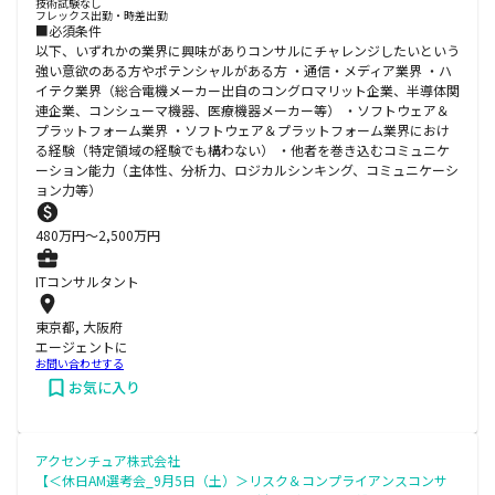
技術試験なし
フレックス出勤・時差出勤
■必須条件
以下、いずれかの業界に興味がありコンサルにチャレンジしたいという
強い意欲のある方やポテンシャルがある方 ・通信・メディア業界 ・ハ
イテク業界（総合電機メーカー出自のコングロマリット企業、半導体関
連企業、コンシューマ機器、医療機器メーカー等） ・ソフトウェア＆
プラットフォーム業界 ・ソフトウェア＆プラットフォーム業界におけ
る経験（特定領域の経験でも構わない） ・他者を巻き込むコミュニケ
ーション能力（主体性、分析力、ロジカルシンキング、コミュニケーシ
ョン力等）
480
万円〜
2,500
万円
ITコンサルタント
東京都, 大阪府
エージェントに
お問い合わせする
お気に入り
アクセンチュア株式会社
【＜休日AM選考会_9月5日（土）＞リスク＆コンプライアンスコンサ