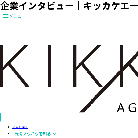
企業インタビュー｜キッカケエ
メニュー
求人を探す
転職ノウハウを知る