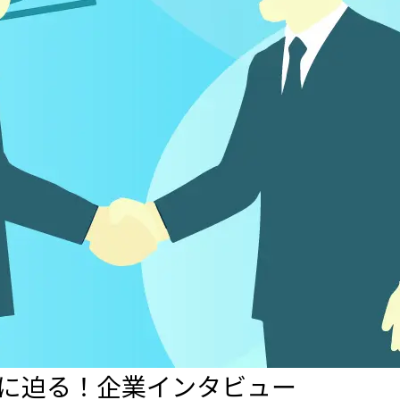
に迫る！
企業インタビュー