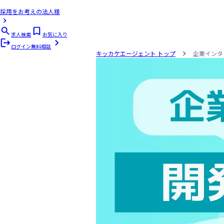
採用をお考えの法人様
求人検索
お気に入り
ログイン
無料相談
キッカケエージェント
トップ
企業インタ