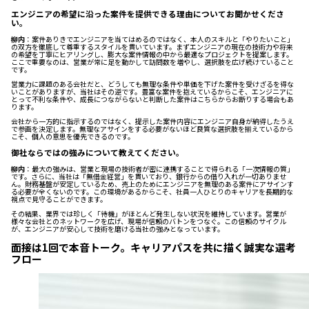
エンジニアの希望に沿った案件を提供できる理由についてお聞かせくださ
い。
柳内
：案件ありきでエンジニアを当てはめるのではなく、本人のスキルと「やりたいこと」
の双方を徹底して尊重するスタイルを貫いています。まずエンジニアの現在の技術力や将来
の希望を丁寧にヒアリングし、膨大な案件情報の中から最適なプロジェクトを提案します。
ここで重要なのは、営業が常に足を動かして訪問数を増やし、選択肢を広げ続けていること
です。
営業力に課題のある会社だと、どうしても無理な条件や単価を下げた案件を受けざるを得な
いことがありますが、当社はその逆です。豊富な案件を抱えているからこそ、エンジニアに
とって不利な条件や、成長につながらないと判断した案件はこちらからお断りする場合もあ
ります。
会社から一方的に指示するのではなく、提示した案件内容にエンジニア自身が納得したうえ
で参画を決定します。無理なアサインをする必要がないほど良質な選択肢を揃えているから
こそ、個人の意思を優先できるのです。
御社ならではの強みについて教えてください。
柳内
：最大の強みは、営業と現場の技術者が密に連携することで得られる「一次情報の質」
です。さらに、当社は「無借金経営」を貫いており、銀行からの借り入れが一切ありませ
ん。財務基盤が安定しているため、売上のためにエンジニアを無理のある案件にアサインす
る必要が全くないのです。この環境があるからこそ、社員一人ひとりのキャリアを長期的な
視点で見守ることができます。
その結果、業界では珍しく「待機」がほとんど発生しない状況を維持しています。営業が
様々な会社とのネットワークを広げ、現場が信頼のバトンをつなぐ。この信頼のサイクル
が、エンジニアが安心して技術を磨ける当社の強みとなっています。
面接は1回で本音トーク。キャリアパスを共に描く誠実な選考
フロー