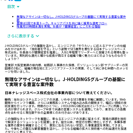
目次
無理なアサインは一切なし。J-HOLDINGSグループの基盤にて実現する豊富な案件
数
面接は1回で本音トーク。キャリアパスを共に描く誠実な選考フロー
残業月10時間未満を実現。社長が「健康経営」にこだわる理由
さらに表示する
J-HOLDINGSグループの基盤を活かし、エンジニアの「やりたい」に応えるアサインの仕組
みをかけ合わせ、「技術者を守る」という姿勢でSES業界を牽引する日本ナレッジスペース
株式会社。社長自らが健康経営を推進し、入社1年程度でリーダーへと抜擢される環境も整っ
ています。実利的な還元と確かな成長が両立する組織で働く魅力とはどのようなものなので
しょうか？
営業部 大阪営業課の柳内様、総務部 人事課の久保様、ITソリューション部 サブリーダーの茨
田様の3名に、組織の現在地とエンジニアファーストの実情、そして共に歩む仲間へのメッセ
ージを伺いました。
無理なアサインは一切なし。J-HOLDINGSグループの基盤に
て実現する豊富な案件数
日本ナレッジスペース株式会社の事業内容について教えてください。
柳内
：当社はシステムエンジニアの派遣、いわゆるSES事業を主軸に展開しています。Web
開発からインフラ構築、さらには業務系システムや組み込み系の開発まで、幅広い領域の技
術支援を行っています。特徴のひとつに、J HOLDINGS株式会社というグループに所属してい
る点が挙げられます。グループ全体で共通の営業システムを運用しており、東京などの各拠
点を合わせると現在数千社の企業様とのお付き合いがあります。
この強固なネットワークを基盤に、単なるエンジニアの派遣に留まらず、現場の課題を技術
で解決するソリューションを提案します。設立以来、特定の分野に特化しすぎず、多種多様
な業界の案件を網羅することで、景気に左右されない安定した事業運営を実現してきまし
た。今後もこの盤石な顧客基盤を活かし、さらなる組織の拡大と技術者への利益還元を加速
させていく考えです。