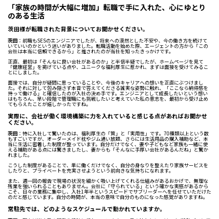
「家族の時間が大幅に増加」転職で手に入れた、心にゆとり
のある生活
茨田様が転職された背景についてお聞かせください。
茨田
：前職もSESのエンジニアでしたが、将来への漠然とした不安や、今の働き方を続けて
いていいのかという迷いがありました。転職活動を始めた際、エージェントの方から「この
会社は本当に信頼できるから」と推されたのが当社を知ったきっかけです。
正直、最初は「そんなに良い会社があるのか」と半信半疑でしたが、ホームページを見て
「健康経営」を掲げている点や、ユニークな福利厚生に惹かれ、まずは面接を受けてみるこ
とにしました。
面接では、自分が疑問に思っていることや、今後のキャリアへの想いを正直にぶつけまし
た。それに対して包み隠さず本音で答えてくださる誠実な姿勢に触れ、「ここなら納得感を
持って働ける」と確信したのが入社の決め手です。エンジニアとして成長したいという想い
はもちろん、早い段階で管理職にも挑戦したいと考えていた私の意志を、最初から受け止め
てもらえたことが嬉しかったですね。
実際に、会社が働く環境構築に力を入れていると感じる点があればお聞かせ
ください。
茨田
：特に入社して驚いたのは、福利厚生の「質」と「実用性」です。70種類以上という数
もすごいですが、オーダーメイド枕やジム通い放題、さらには生活用品の購入補助など、本
当に生活に密着した制度が整っています。自分だけでなく、妻や子どもなど家族も一緒に使
える補助がある点には驚きましたし、妻からも「そんなに手厚い会社があるんだね」と驚か
れました。
こうした制度があることで、単に働くだけでなく、自分の身なりを整えたり家族サービスを
したりと、プライベートを充実させようという前向きな気持ちになれます。
また、週一回の報告で現場の状況を細かく吸い上げてくれる仕組みがあるおかげで、無理な
残業を強いられることもありません。会社に「守られている」という確かな実感があるから
こそ、日々の業務に集中し、入社1年半というスピードでサブリーダーへを任せていただけた
のだと感じています。自分の時間が、本当の意味で自分のものになった感覚がありますね。
常駐先では、どのようなスケジュールで動かれていますか。