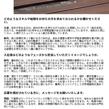
どのようなスキルや経験をお持ちの方を求めておられるかお聞かせくださ
い。
久保
：当社が求めるのは、自分の考えを持ちながら会社にも貢献したいという「自立志向」
の方です。中途採用では1年半以上の実務経験がある方を対象としていますが、技術力と同じ
くらい、人柄やコミュニケーション能力を重視しています。
柳内
：自ら目標を持って動ける方であれば、当社の豊富な案件や学習支援制度を最大限に活
かせると思います。以前の職場で「上流工程に挑戦したかったけれど機会がなかった」とい
う方や、「残業が多くて学習時間が取れなかった」という方が、当社でその想いを実現して
くれることを期待しています。自分の足で立ち、主体的にキャリアを切り拓いていこうとす
る姿勢をお持ちの方と一緒に働きたいですね。
入社後はどのようなフェーズから担当していただくイメージでしょうか。
柳内
：基本的には、これまでに培ってきたスキルに見合う範囲の業務からスタートしていた
だきます。いきなり全く未経験の領域に送り出すようなことはありません。まずは慣れた環
境下で力を発揮していただきつつ、少しずつスキルアップをしていただくのが当社のスタイ
ルです。現場で困ることがあっても、営業やバックオフィスが週次で細かくフォローします
ので、安心して挑戦してください。
久保
：慣れてきた段階で、さらに高い技術を必要とするフェーズや、設計・要件定義といっ
た上流工程へステップアップしていただくケースも実例としてあります。もし現場で未経験
の技術が必要になった場合でも、当社の学習ツールを使ってキャッチアップ可能です。会社
が提供する「学びの場」を存分に使いながら、着実にエンジニアとしての市場価値を高めて
いける体制を整えています。
応募を検討されている方に、メッセージをお願いいたします。
茨田
：IT業界はワークライフバランスが取りづらいと思われがちですが、当社なら自分や家
族との時間を大切にしながら、エンジニアとしてもしっかり成長できます。今、残業が続い
て心身ともに疲れている方や、家族との時間が取れずに悩んでいる方には、ぜひ当社の門を
叩いてほしいです。