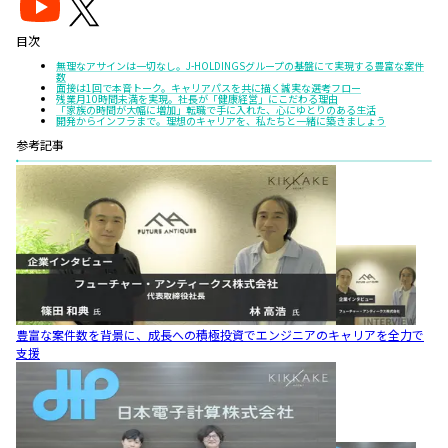
目次
無理なアサインは一切なし。J-HOLDINGSグループの基盤にて実現する豊富な案件
数
面接は1回で本音トーク。キャリアパスを共に描く誠実な選考フロー
残業月10時間未満を実現。社長が「健康経営」にこだわる理由
「家族の時間が大幅に増加」転職で手に入れた、心にゆとりのある生活
開発からインフラまで。理想のキャリアを、私たちと一緒に築きましょう
参考記事
豊富な案件数を背景に、成長への積極投資でエンジニアのキャリアを全力で
支援