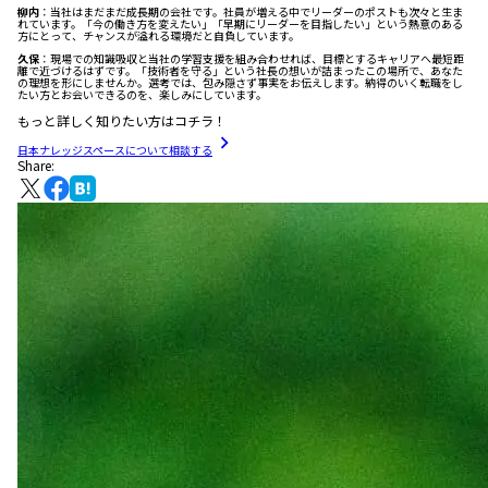
柳内
：当社はまだまだ成長期の会社です。社員が増える中でリーダーのポストも次々と生ま
れています。「今の働き方を変えたい」「早期にリーダーを目指したい」という熱意のある
方にとって、チャンスが溢れる環境だと自負しています。
久保
：現場での知識吸収と当社の学習支援を組み合わせれば、目標とするキャリアへ最短距
離で近づけるはずです。「技術者を守る」という社長の想いが詰まったこの場所で、あなた
の理想を形にしませんか。選考では、包み隠さず事実をお伝えします。納得のいく転職をし
たい方とお会いできるのを、楽しみにしています。
もっと詳しく知りたい方はコチラ！
日本ナレッジスペースについて相談する
Share: