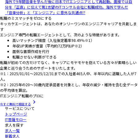
海外で9年間音楽を学んだ後に日本でITエンジニアとして再起動。面接では自
分を「正直」に伝えて第1志望のITコンサル会社に転職成功。海外で学んだ
「音楽分析」と「エンジニア」に意外な共通点!?
転職のミスマッチをゼロにする
キッカケエージェントは、あなたのオンリーワンのエンジニアキャリアを共創しま
す
エンジニア専門の転職エージェントとして、次のような特徴があります。
高いマッチング精度（入社後定着率98.49％※1）
年収UP実績が豊富（平均約72万円UP※2）
面倒な書類作成を代行
転職させない判断ができる
転職が初めての方だけでなく、キャリアにモヤモヤを抱えている方々が素晴らしい
企業と巡り会うためのサポートをいたします。
※1：2025/01/01～2025/12/31までの入社者465人中、半年以内に退職した人が7
人。
※2：2025年の20～30歳内定承諾者を対象とし、年収の減少・維持を含む全データ
の平均値を算出。
ITエンジニア転職のプロに
今すぐ無料で相談する
サービスについて
トップページ
IT菩薩モロー
求人を探す
求人一覧
新着求人