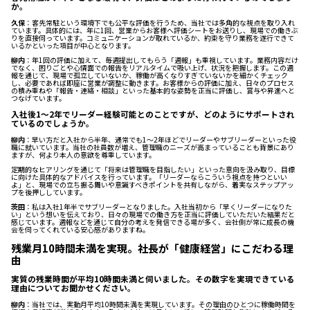
か。
久保
：客先常駐という環境下でも公平な評価を行うため、当社では多角的な視点を取り入れ
ています。具体的には、年に1回、営業からお客様へ評価シートをお送りし、現場での働きぶ
りを直接伺っています。コミュニケーションが取れているか、約束を守り業務を遂行できて
いるかといった項目が中心となります。
柳内
：年1回の評価に加えて、毎週提出してもらう「週報」も重視しています。業務内容だけ
でなく、困りごとや心情面での報告をリアルタイムで吸い上げ、状況を把握します。この週
報を通じて、現場で孤立していないか、稼働が高くなりすぎていないかを細かくチェック
し、必要であれば即座に営業が調整に動きます。お客様からの評価に加え、日々のプロセス
の積み重ねや「報告・連絡・相談」といった基本的な姿勢を正当に評価し、賞与や昇進へと
つなげています。
入社後1〜2年でリーダー経験可能とのことですが、どのようにサポートされ
ているのでしょうか。
柳内
：早い方だと入社から半年、通常でも1〜2年ほどでリーダーやサブリーダーといった役
職に就いています。当社の社員数が増え、管理職のニーズが高まっていることも背景にあり
ますが、何より本人の意欲を尊重しています。
定期的なヒアリングを通じて「将来は管理職を目指したい」といった意向を汲み取り、目標
に向けた具体的なアドバイスを行っています。「リーダーならこういう視点を持つといい
よ」と、現場での立ち振る舞いや意識すべきポイントを共有しながら、着実なステップアッ
プを後押ししています。
茨田
：私は入社1年半でサブリーダーとなりました。入社当初から「早くリーダーになりた
い」という想いを伝えており、日々の現場での働き方を正当に評価していただいた結果だと
感じています。週報などを通じて自分の考えを発信できる場が多く、会社側が常に成長の機
会を伺ってくれている安心感がありますね。
残業月10時間未満を実現。社長が「健康経営」にこだわる理
由
実質の残業時間が平均10時間未満と伺いました。その数字を実現できている
理由についてお聞かせください。
柳内
：当社では、実動月平均10時間未満を実現しています。その理由のひとつに稼働時間を