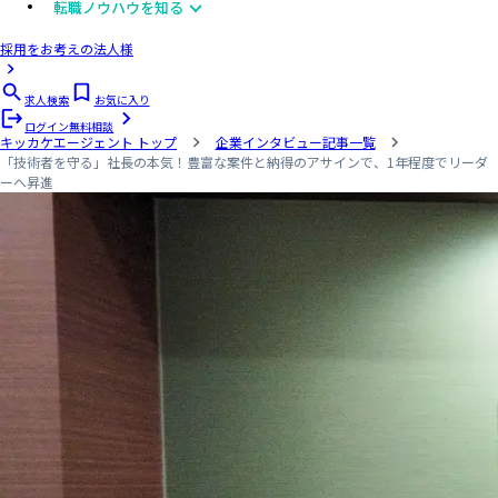
転職ノウハウを知る
採用をお考えの法人様
求人検索
お気に入り
ログイン
無料相談
キッカケエージェント
トップ
企業インタビュー記事一覧
「技術者を守る」社長の本気！豊富な案件と納得のアサインで、1年程度でリーダ
ーへ昇進