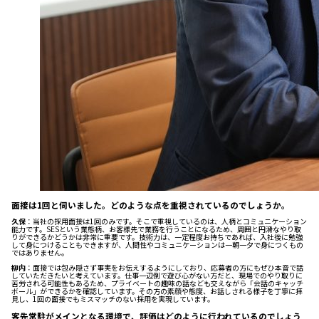
面接は1回と伺いました。どのような点を重視されているのでしょうか。
久保
：当社の採用面接は1回のみです。そこで重視しているのは、人柄とコミュニケーション
能力です。SESという業態柄、お客様先で業務を行うことになるため、周囲と円滑なやり取
りができるかどうかは非常に重要です。技術力は、一定程度お持ちであれば、入社後に勉強
して身につけることもできますが、人間性やコミュニケーションは一朝一夕で身につくもの
ではありません。
柳内
：面接では包み隠さず事実をお伝えするようにしており、応募者の方にもぜひ本音で話
していただきたいと考えています。仕事一辺倒で遊び心がない方だと、現場でのやり取りに
苦労される可能性もあるため、プライベートの趣味の話なども交えながら「会話のキャッチ
ボール」ができるかを確認しています。その方の素顔や態度、お話しされる様子を丁寧に拝
見し、1回の面接でもミスマッチのない採用を実現しています。
客先常駐がメインとなる環境で、評価はどのように行われているのでしょう