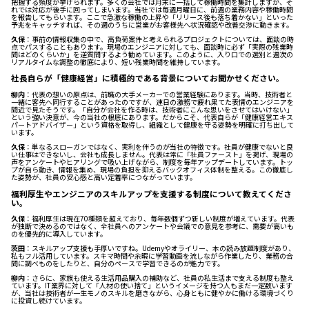
把握する頻度が挙げられます。多くの会社では月末に一括して稼働時間を集計しますが、そ
れでは対応が後手に回ってしまいます。当社では毎週月曜日に、前週の業務内容や稼働時間
を報告してもらいます。ここで急激な稼働の上昇や「リリース後も落ち着かない」といった
予兆をキャッチすれば、その週のうちに営業がお客様先へ状況確認や改善交渉に動きます。
久保
：事前の情報収集の中で、高負荷案件と考えられるプロジェクトについては、面談の時
点でパスすることもあります。現場のエンジニアに対しても、面談時に必ず「実際の残業時
間はどのくらいか」を逆質問するよう勧めています。このように、入り口での選別と週次の
リアルタイムな調整の徹底により、短い残業時間を維持しています。
社長自らが「健康経営」に積極的である背景についてお聞かせください。
柳内
：代表の想いの原点は、前職の大手メーカーでの営業経験にあります。当時、技術者と
一緒に客先へ同行することがあったのですが、連日の激務で疲れ果てた表情のエンジニアを
間近で見たそうです。「自分が会社を作る時は、技術者にこんな思いをさせてはいけない」
という強い決意が、今の当社の根底にあります。だからこそ、代表自らが「健康経営エキス
パートアドバイザー」という資格を取得し、組織として健康を守る姿勢を明確に打ち出して
います。
久保
：単なるスローガンではなく、実利を伴うのが当社の特徴です。社員が健康でないと良
い仕事はできないし、会社も成長しません。代表は常に「社員ファースト」を掲げ、現場の
声をアンケートやヒアリングで吸い上げながら、制度を毎年アップデートしています。トッ
プが自ら動き、情報を集め、現場の負担を抑えるバックオフィス体制を整える。この徹底し
た姿勢が、社員の安心感と高い定着率につながっています。
福利厚生やエンジニアのスキルアップを支援する制度について教えてくださ
い。
久保
：福利厚生は現在70種類を超えており、毎年数個ずつ新しい制度が増えています。代表
が独断で決めるのではなく、全社員へのアンケートや会議での意見を参考に、需要が高いも
のを優先的に導入しています。
茨田
：スキルアップ支援も手厚いですね。Udemyやオライリー、本の読み放題制度があり、
私もフル活用しています。スキマ時間や余暇に学習動画を流しながら作業したり、業務の合
間に調べものをしたりと、自分のペースで学習できるのが魅力です。
柳内
：さらに、家族も使える生活用品購入の補助など、社員の私生活まで支える制度も整え
ています。IT業界に対して「人材の使い捨て」というイメージを持つ人もまだ一定数います
が、当社は技術者が一生モノのスキルを磨きながら、心身ともに健やかに働ける環境づくり
に投資し続けています。