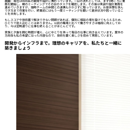
茨田
：現在はWeb系の開発や設計に携わっています。一日の流れとしては、まず9時ごろに業
務を開始し、朝のミーティングでその日のタスクを確認します。その後は実装や設計業務を
進めていきますが、随時チームの仲間との連携もかかさずに取っています。お昼休憩を挟ん
で夕方まで作業を行い、終業前にはもう一度ミーティングを開いて進捗状況や困っているこ
とを共有します。
もしスコアや技術面で解決できない問題があれば、個別に相談の場を設けてもらえるため、
ひとりで抱え込むことはありません。以前の職場と比べて働きやすさは格段に向上してお
り、今は定時通りに仕事を終えることがほとんどです。
家族と夕食を囲む時間が増え、心にゆとりを持って毎日の仕事に向き合えています。案件の
方向性も私の希望に沿った内容なので、技術を磨く楽しさを改めて実感しています。
開発からインフラまで。理想のキャリアを、私たちと一緒に
築きましょう