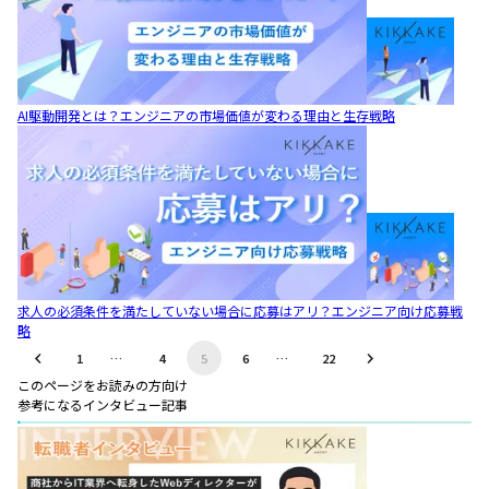
AI駆動開発とは？エンジニアの市場価値が変わる理由と生存戦略
求人の必須条件を満たしていない場合に応募はアリ？エンジニア向け応募戦
略
1
…
4
5
6
…
22
このページをお読みの方向け
参考になるインタビュー記事