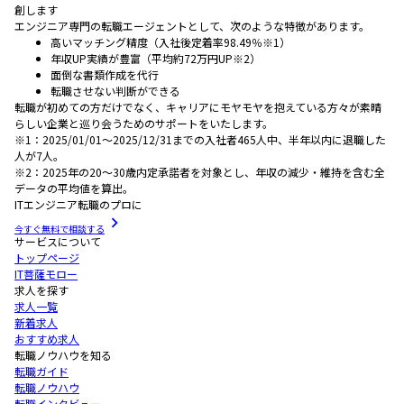
創します
エンジニア専門の転職エージェントとして、次のような特徴があります。
高いマッチング精度（入社後定着率98.49％※1）
年収UP実績が豊富（平均約72万円UP※2）
面倒な書類作成を代行
転職させない判断ができる
転職が初めての方だけでなく、キャリアにモヤモヤを抱えている方々が素晴
らしい企業と巡り会うためのサポートをいたします。
※1：2025/01/01～2025/12/31までの入社者465人中、半年以内に退職した
人が7人。
※2：2025年の20～30歳内定承諾者を対象とし、年収の減少・維持を含む全
データの平均値を算出。
ITエンジニア転職のプロに
今すぐ無料で相談する
サービスについて
トップページ
IT菩薩モロー
求人を探す
求人一覧
新着求人
おすすめ求人
転職ノウハウを知る
転職ガイド
転職ノウハウ
転職インタビュー