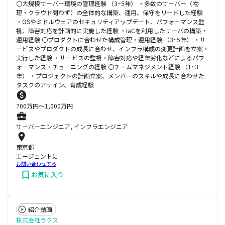
〇大規模サーバー環境の管理経験 （3~5年） ・多数のサーバー（物
理・クラウド問わず）の全体的な構築、運用、保守をリードした経験
・OSやミドルウェアのセキュリティアップデート、パフォーマンス監
視、障害対応を計画的に実施した経験 ・IaCを利用したサーバの構築・
運用経験 〇プロダクトに合わせた構成管理・運用経験 （3~5年） ・サ
ービスやプロダクトの成長に合わせ、インフラ構成の変更計画を立案・
実行した経験 ・サービスの監視・障害対応や経年劣化などによるパフ
ォーマンス・チューニングの経験 〇チームマネジメント経験 （1~3
年） ・プロジェクトの計画立案、メンバーのスキルや成長に合わせた
タスクのアサイン、育成経験
700
万円〜
1,000
万円
サーバーエンジニア, インフラエンジニア
東京都
エージェントに
お問い合わせする
お気に入り
紹介動画
株式会社ラクス