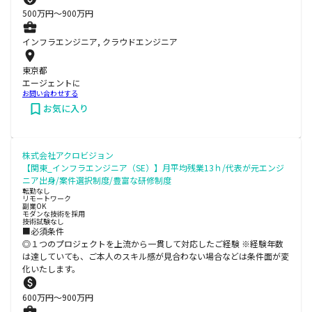
500
万円〜
900
万円
インフラエンジニア, クラウドエンジニア
東京都
エージェントに
お問い合わせする
お気に入り
株式会社アクロビジョン
【関東_インフラエンジニア（SE）】月平均残業13ｈ/代表が元エンジ
ニア出身/案件選択制度/豊富な研修制度
転勤なし
リモートワーク
副業OK
モダンな技術を採用
技術試験なし
■必須条件
◎１つのプロジェクトを上流から一貫して対応したご経験 ※経験年数
は達していても、ご本人のスキル感が見合わない場合などは条件面が変
化いたします。
600
万円〜
900
万円