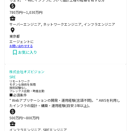
780
万円〜
1,030
万円
サーバーエンジニア, ネットワークエンジニア, インフラエンジニア
東京都
エージェントに
お問い合わせする
お気に入り
株式会社オズビジョン
SRE
リモートワーク
モダンな技術を採用
技術試験なし
フレックス出勤・時差出勤
■必須条件
* Webアプリケーションの開発・運用経験(言語不問)。 * AWSを利用し
たインフラの設計・構築・運用経験(目安:3年以上)。
500
万円〜
800
万円
インフラエンジニア, SREエンジニア