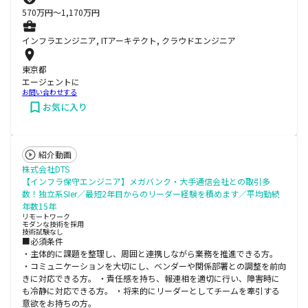
570
万円〜
1,170
万円
インフラエンジニア, ITアーキテクト, クラウドエンジニア
東京都
エージェントに
お問い合わせする
お気に入り
紹介動画
株式会社DTS
【インフラ保守エンジニア】メガバンク・大手通信会社との取引多
数！独立系SIer／最短2年目からのリーダー経験を積めます／平均勤続
年数15年
リモートワーク
モダンな技術を採用
技術試験なし
■必須条件
・主体的に課題を整理し、周囲と連携しながら業務を推進できる方。
・コミュニケーションを大切にし、ベンダーや関係部署との調整を前向
きに対応できる方。 ・責任感を持ち、報連相を適切に行い、障害時に
も冷静に対応できる方。 ・将来的にリーダーとしてチームを牽引する
意欲をお持ちの方。