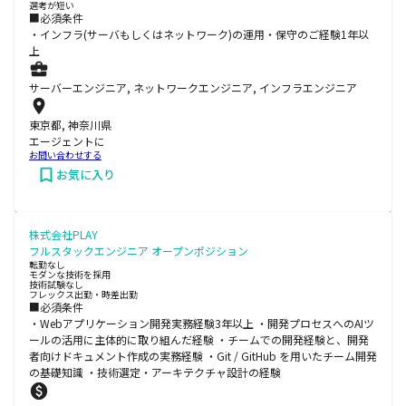
選考が短い
■必須条件
・インフラ(サーバもしくはネットワーク)の運用・保守のご経験1年以
上
サーバーエンジニア, ネットワークエンジニア, インフラエンジニア
東京都, 神奈川県
エージェントに
お問い合わせする
お気に入り
株式会社PLAY
フルスタックエンジニア オープンポジション
転勤なし
モダンな技術を採用
技術試験なし
フレックス出勤・時差出勤
■必須条件
・Webアプリケーション開発実務経験3年以上 ・開発プロセスへのAIツ
ールの活用に主体的に取り組んだ経験 ・チームでの開発経験と、開発
者向けドキュメント作成の実務経験 ・Git / GitHub を用いたチーム開発
の基礎知識 ・技術選定・アーキテクチャ設計の経験