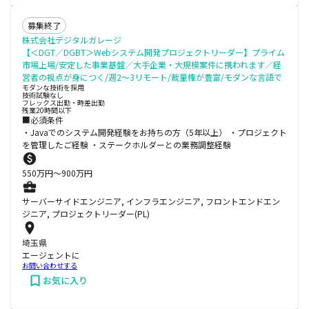
募集終了
株式会社デジタルガレージ
【＜DGT／DGBT＞Webシステム開発プロジェクトリーダー】プライム
市場上場/安定した事業基盤／大手企業・大規模案件に携われます／経
営者の視点が身につく/週2～3リモート/裁量権が豊富/モダンな言語で
モダンな技術を採用
技術試験なし
フレックス出勤・時差出勤
残業20時間以下
■必須条件
・Javaでのシステム開発経験をお持ちの方（5年以上） ・プロジェクト
を管理したご経験 ・ステークホルダーとの業務調整経験
550
万円〜
900
万円
サーバーサイドエンジニア, インフラエンジニア, フロントエンドエン
ジニア, プロジェクトリーダー(PL)
埼玉県
エージェントに
お問い合わせする
お気に入り