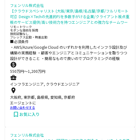
フェンリル株式会社
【クラウドスペシャリスト (大阪/東京/島根/名古屋/京都/フルリモート
可)】Design×Techの先進的PJを多数手がける企業/クライアント視点重
視のサービス提供/高い技術力を持つエンジニアとの強力なチームワー
リモートワーク
モダンな技術を採用
技術試験なし
フレックス出勤・時差出勤
■必須条件
・AWS/Azure/Google Cloud のいずれかを利用したインフラ設計及び
構築の実務経験 ・顧客やエンジニアとコミュニケーションを取りつつ
設計ができること ・簡易なもので良いのでプログラミングの経験
550
万円〜
1,200
万円
インフラエンジニア, クラウドエンジニア
大阪府, 東京都, 島根県, 愛知県, 京都府
エージェントに
お問い合わせする
お気に入り
フェンリル株式会社