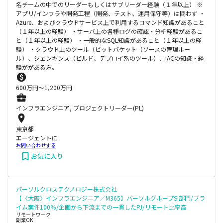
名チームの中でのリーダーもしくはサブリーダー経験（１年以上） ※
アプリ/インフラや開発工程（開発、テスト、運用保守等）は問わず ・
Azure、およびクラウドサービス上で利用するコマンド知識があること
（１年以上の経験） ・サーバ上の各種ログの確認・分析経験があるこ
と（１年以上の経験） ・一般的なSQL知識があること（１年以上の経
験） ・クラウド上のツール（ビットバケット（ソースの管理ルー
ル）、ジェンキンス（ビルド、デプロイ系のツール）、IACの知識・経
験ががある方。
600
万円〜
1,200
万円
インフラエンジニア, プロジェクトリーダー(PL)
東京都
エージェントに
お問い合わせする
お気に入り
パーソルクロステクノロジー株式会社
【〈大阪〉インフラエンジニア／M365】パーソルグループSI部門/プラ
イム案件100％/企画から下流までの一貫したPJ/リモート比率高
リモートワーク
副業OK