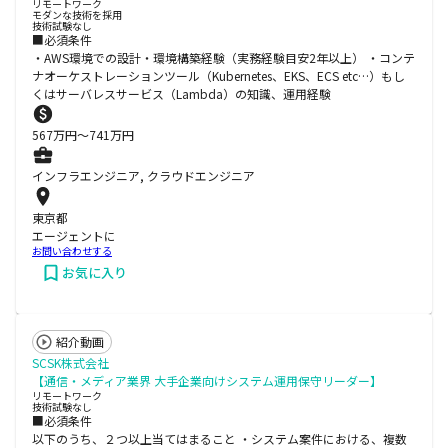
リモートワーク
モダンな技術を採用
技術試験なし
■必須条件
・AWS環境での設計・環境構築経験（実務経験目安2年以上） ・コンテ
ナオーケストレーションツール（Kubernetes、EKS、ECS etc…）もし
くはサーバレスサービス（Lambda）の知識、運用経験
567
万円〜
741
万円
インフラエンジニア, クラウドエンジニア
東京都
エージェントに
お問い合わせする
お気に入り
紹介動画
SCSK株式会社
【通信・メディア業界 大手企業向けシステム運用保守リーダー】
リモートワーク
技術試験なし
■必須条件
以下のうち、２つ以上当てはまること ・システム案件における、複数