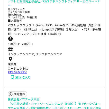
／テレビ朝日完全子会社／AWS アドバンストティア サービスパートナ
ー
高トラフィック
モダンな技術を採用
技術試験なし
フレックス出勤・時差出勤
■必須条件
パブリッククラウド（AWS、GCP、Azureなど）の利用経験（設計／構
築／運用）（5年以上） ・Linuxの利用経験（3年以上） ・TCP／IPの理
解 ・シェルスクリプトの経験（3年以上）
500
万円〜
700
万円
インフラエンジニア, クラウドエンジニア
東京都
エージェントに
お問い合わせする
お気に入り
紹介動画
株式会社NTTデータ中国
【＜広島＞基盤・ネットワークエンジニア（医療）】NTTデータグルー
プの安定基盤／元請け案件多数／上流工程／リモートワーク制度／住宅