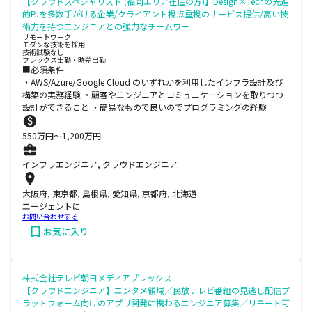
【クラウドスペシャリスト (福岡エリア在住の方)】Design×Techの先進
的PJを多数手がける企業/クライアント視点重視のサービス提供/高い技
術力を持つエンジニアとの強力なチームワー
リモートワーク
モダンな技術を採用
技術試験なし
フレックス出勤・時差出勤
■必須条件
・AWS/Azure/Google Cloud のいずれかを利用したインフラ設計及び
構築の実務経験 ・顧客やエンジニアとコミュニケーションを取りつつ
設計ができること ・簡易なもので良いのでプログラミングの経験
550
万円〜
1,200
万円
インフラエンジニア, クラウドエンジニア
大阪府, 東京都, 島根県, 愛知県, 京都府, 北海道
エージェントに
お問い合わせする
お気に入り
株式会社テレビ朝日メディアプレックス
【クラウドエンジニア】エンタメ領域／民放テレビ番組の見逃し配信プ
ラットフォーム向けのアプリ開発に携わるエンジニア募集／リモート可