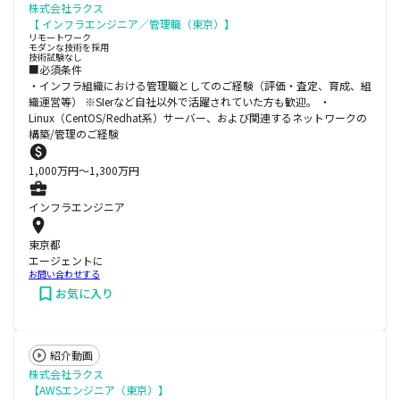
株式会社ラクス
【 インフラエンジニア／管理職（東京）】
リモートワーク
モダンな技術を採用
技術試験なし
■必須条件
・インフラ組織における管理職としてのご経験（評価・査定、育成、組
織運営等） ※SIerなど自社以外で活躍されていた方も歓迎。 ・
Linux（CentOS/Redhat系）サーバー、および関連するネットワークの
構築/管理のご経験
1,000
万円〜
1,300
万円
インフラエンジニア
東京都
エージェントに
お問い合わせする
お気に入り
紹介動画
株式会社ラクス
【AWSエンジニア（東京）】