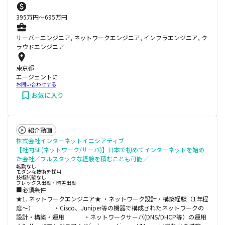
395
万円〜
695
万円
サーバーエンジニア, ネットワークエンジニア, インフラエンジニア, ク
ラウドエンジニア
東京都
エージェントに
お問い合わせする
お気に入り
紹介動画
株式会社インターネットイニシアティブ
【社内SE(ネットワーク/サーバ)】日本で初めてインターネットを始め
た会社／フルスタックな経験を積むことも可能／
転勤なし
モダンな技術を採用
技術試験なし
フレックス出勤・時差出勤
■必須条件
★1. ネットワークエンジニア★ ・ネットワーク設計・構築経験（1年程
度～） ・Cisco、Juniper等の機器で構成されたネットワークの
設計・構築・運用 ・ネットワークサーバ(DNS/DHCP等）の運用