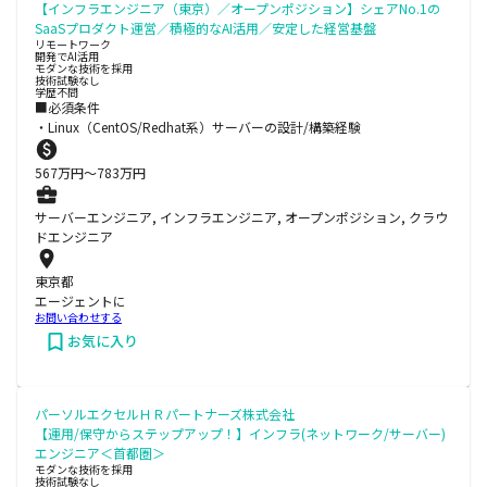
【インフラエンジニア（東京）／オープンポジション】シェアNo.1の
SaaSプロダクト運営／積極的なAI活用／安定した経営基盤
リモートワーク
開発でAI活用
モダンな技術を採用
技術試験なし
学歴不問
■必須条件
・Linux（CentOS/Redhat系）サーバーの設計/構築経験
567
万円〜
783
万円
サーバーエンジニア, インフラエンジニア, オープンポジション, クラウ
ドエンジニア
東京都
エージェントに
お問い合わせする
お気に入り
パーソルエクセルＨＲパートナーズ株式会社
【運用/保守からステップアップ！】インフラ(ネットワーク/サーバー)
エンジニア＜首都圏＞
モダンな技術を採用
技術試験なし