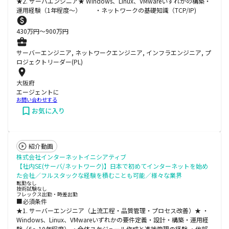
★2. サーバエンジニア★ Windows、Linux、VMwareいずれかの構築・
運用経験（1年程度～） ・ネットワークの基礎知識（TCP/IP)
430
万円〜
900
万円
サーバーエンジニア, ネットワークエンジニア, インフラエンジニア, プ
ロジェクトリーダー(PL)
大阪府
エージェントに
お問い合わせする
お気に入り
紹介動画
株式会社インターネットイニシアティブ
【社内SE(サーバ/ネットワーク)】日本で初めてインターネットを始め
た会社／フルスタックな経験を積むことも可能／様々な業界
転勤なし
技術試験なし
フレックス出勤・時差出勤
■必須条件
★1. サーバーエンジニア（上流工程・品質管理・プロセス改善）★ ・
Windows、Linux、VMwareいずれかの要件定義・設計・構築・運用経
験（6～10年程度） ・全体スケジュール作成と進捗管理の経験 ・他部