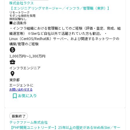
株式会社ラクス
【 エンジニアリングマネージャー／インフラ／管理職（東京）】
リモートワーク
モダンな技術を採用
技術試験なし
■必須条件
・インフラ組織における管理職としてのご経験（評価・査定、育成、組
織運営等） ※SIerなど自社以外で活躍されていた方も歓迎。 ・
Linux（CentOS/Redhat系）サーバー、および関連するネットワークの
構築/管理のご経験
1,000
万円〜
1,300
万円
インフラエンジニア
東京都
エージェントに
お問い合わせする
お気に入り
募集終了
テックファーム株式会社
【PHP開発ユニットリーダー】25年以上の歴史があるWeb系SIer／サー