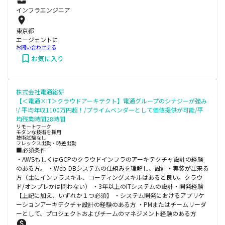
インフラエンジニア
東京都
エージェントに
お問い合わせする
お気に入り
株式会社電通総研
【＜電通×IT＞クラウドアーキテクト】電通グループのシナジーが強み
!/ 平均年収1100万円超！/プライムベンダーとして価値提供が可能/平
均残業時間28時間
リモートワーク
モダンな技術を採用
技術試験なし
フレックス出勤・時差出勤
■必須条件
・AWSもしくはGCPのクラウドインフラのアーキテクチャ設計の経験
のある方。 ・Web-DBシステムの仕組みを理解し、設計・実装が出来る
方（主にインフラスキル、コーディングスキルはあると良い。クラウ
ド/オンプレかは問わない） ・3年以上のITシステムの設計・開発経験
【上記に加え、いずれか１つ必須】 ・システム開発におけるアプリケ
ーションアーキテクチャ設計の経験のある方 ・PMまたはチームリーダ
ーとして、プロジェクトおよびチームのマネジメント経験のある方