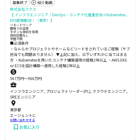
募集終了
紹介動画
株式会社ラクス
【 インフラエンジニア｜DevOps・コンテナ化推進担当※Kubernetes、
EKS経験歓迎！（東京）】
リモートワーク
開発でAI活用
モダンな技術を採用
技術試験なし
学歴不問
■必須条件
・なんらかプロジェクトやチームなどリードをされているご経験（サブ
担当でも問題ありません） ▼上記に加え、以下いずれかに当てはまる
方 ・Kubernetesを用いたコンテナ構築運用の経験2年以上 ・AWS EKS
or ECSを設計構築～運用した経験2年以上
567
万円〜
966
万円
インフラエンジニア, プロジェクトリーダー(PL), クラウドエンジニア,
SREエンジニア
東京都
エージェントに
お問い合わせする
お気に入り