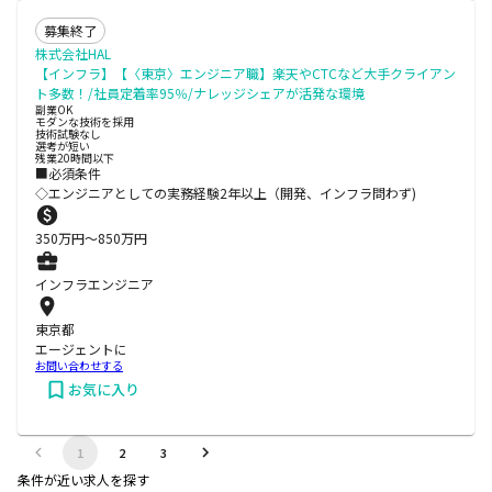
募集終了
株式会社HAL
【インフラ】【〈東京〉エンジニア職】楽天やCTCなど大手クライアン
ト多数！/社員定着率95％/ナレッジシェアが活発な環境
副業OK
モダンな技術を採用
技術試験なし
選考が短い
残業20時間以下
■必須条件
◇エンジニアとしての実務経験2年以上（開発、インフラ問わず)
350
万円〜
850
万円
インフラエンジニア
東京都
エージェントに
お問い合わせする
お気に入り
1
2
3
条件が近い求人を探す