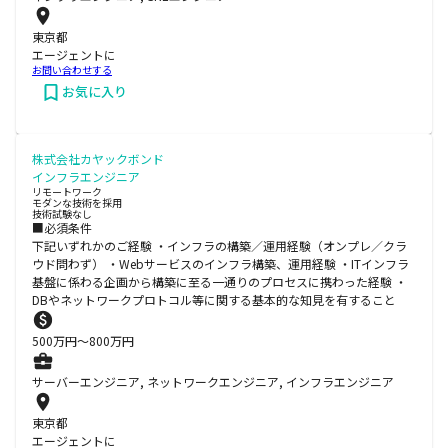
東京都
エージェントに
お問い合わせする
お気に入り
株式会社カヤックボンド
インフラエンジニア
リモートワーク
モダンな技術を採用
技術試験なし
■必須条件
下記いずれかのご経験 ・インフラの構築／運用経験（オンプレ／クラ
ウド問わず） ・Webサービスのインフラ構築、運用経験 ・ITインフラ
基盤に係わる企画から構築に至る一通りのプロセスに携わった経験 ・
DBやネットワークプロトコル等に関する基本的な知見を有すること
500
万円〜
800
万円
サーバーエンジニア, ネットワークエンジニア, インフラエンジニア
東京都
エージェントに