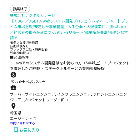
募集終了
株式会社デジタルガレージ
【＜DGT／DGBT＞Webシステム開発プロジェクトマネージャー】プラ
イム市場上場/安定した事業基盤／大手企業・大規模案件に携われます
／経営者の視点が身につく/週2～3リモート/裁量権が豊富/モダンな言
語で
モダンな技術を採用
技術試験なし
フレックス出勤・時差出勤
残業20時間以下
■必須条件
・Javaでのシステム開発経験をお持ちの方（5年以上） ・プロジェクト
を管理したご経験 ・ステークホルダーとの業務調整経験
700
万円〜
1,000
万円
サーバーサイドエンジニア, インフラエンジニア, フロントエンドエン
ジニア, プロジェクトリーダー(PL)
埼玉県
エージェントに
お問い合わせする
お気に入り