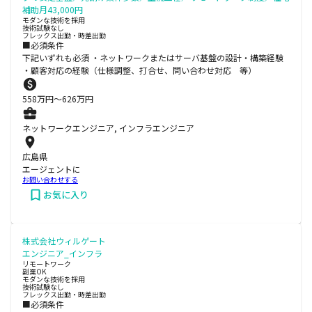
補助月43,000円
モダンな技術を採用
技術試験なし
フレックス出勤・時差出勤
■必須条件
下記いずれも必須 ・ネットワークまたはサーバ基盤の設計・構築経験
・顧客対応の経験（仕様調整、打合せ、問い合わせ対応 等）
558
万円〜
626
万円
ネットワークエンジニア, インフラエンジニア
広島県
エージェントに
お問い合わせする
お気に入り
株式会社ウィルゲート
エンジニア_インフラ
リモートワーク
副業OK
モダンな技術を採用
技術試験なし
フレックス出勤・時差出勤
■必須条件