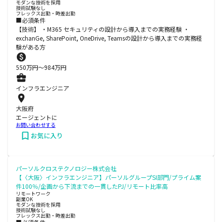
モダンな技術を採用
技術試験なし
フレックス出勤・時差出勤
■必須条件
【技術】 ・M365 セキュリティの設計から導入までの実務経験 ・
exchanGe, SharePoint, OneDrive, Teamsの設計から導入までの実務経
験がある方
550
万円〜
984
万円
インフラエンジニア
大阪府
エージェントに
お問い合わせする
お気に入り
パーソルクロステクノロジー株式会社
【〈大阪〉インフラエンジニア】パーソルグループSI部門/プライム案
件100％/企画から下流までの一貫したPJ/リモート比率高
リモートワーク
副業OK
モダンな技術を採用
技術試験なし
フレックス出勤・時差出勤