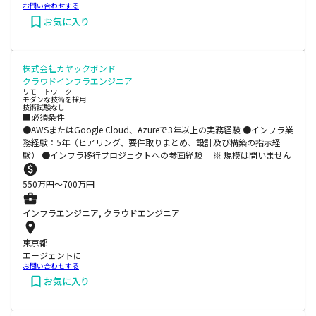
お問い合わせする
お気に入り
株式会社カヤックボンド
クラウドインフラエンジニア
リモートワーク
モダンな技術を採用
技術試験なし
■必須条件
●AWSまたはGoogle Cloud、Azureで3年以上の実務経験 ●インフラ業
務経験：5年（ヒアリング、要件取りまとめ、設計及び構築の指示経
験） ●インフラ移行プロジェクトへの参画経験 ※ 規模は問いません
550
万円〜
700
万円
インフラエンジニア, クラウドエンジニア
東京都
エージェントに
お問い合わせする
お気に入り