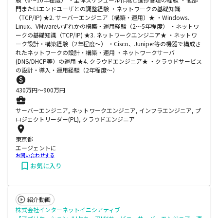
門またはエンドユーザとの調整経験 ・ネットワークの基礎知識
（TCP/IP) ★2. サーバーエンジニア（構築・運用）★ ・Windows、
Linux、VMwareいずれかの構築・運用経験（2～5年程度） ・ネットワ
ークの基礎知識（TCP/IP) ★3. ネットワークエンジニア★ ・ネットワ
ーク設計・構築経験（2年程度～） ・Cisco、Juniper等の機器で構成さ
れたネットワークの設計・構築・運用 ・ネットワークサーバ
(DNS/DHCP等）の運用 ★4. クラウドエンジニア★ ・クラウドサービス
の設計・導入・運用経験（2年程度～）
430
万円〜
900
万円
サーバーエンジニア, ネットワークエンジニア, インフラエンジニア, プ
ロジェクトリーダー(PL), クラウドエンジニア
東京都
エージェントに
お問い合わせする
お気に入り
紹介動画
株式会社インターネットイニシアティブ