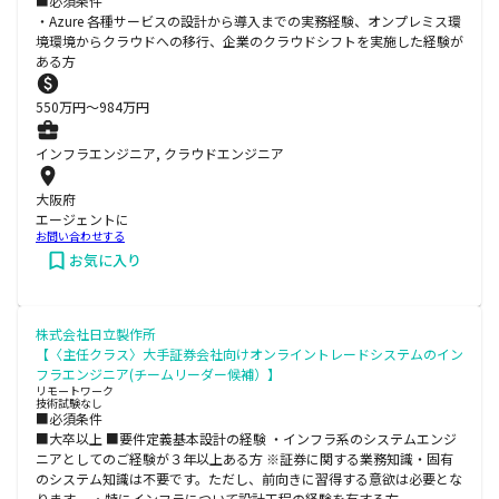
■必須条件
・Azure 各種サービスの設計から導入までの実務経験、オンプレミス環
境環境からクラウドへの移行、企業のクラウドシフトを実施した経験が
ある方
550
万円〜
984
万円
インフラエンジニア, クラウドエンジニア
大阪府
エージェントに
お問い合わせする
お気に入り
株式会社日立製作所
【〈主任クラス〉大手証券会社向けオンライントレードシステムのイン
フラエンジニア(チームリーダー候補）】
リモートワーク
技術試験なし
■必須条件
■大卒以上 ■要件定義基本設計の経験 ・インフラ系のシステムエンジ
ニアとしてのご経験が３年以上ある方 ※証券に関する業務知識・固有
のシステム知識は不要です。ただし、前向きに習得する意欲は必要とな
ります。 ・特にインフラについて設計工程の経験を有する方