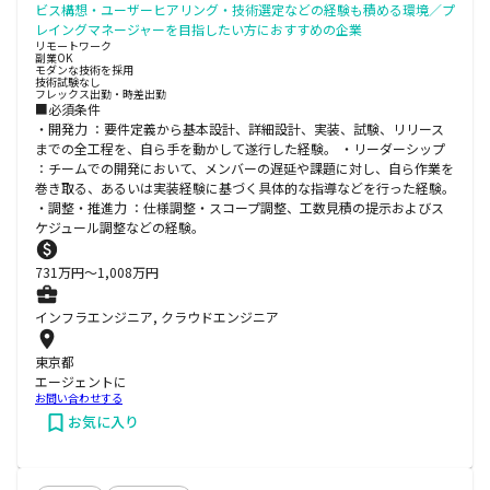
ビス構想・ユーザーヒアリング・技術選定などの経験も積める環境／プ
レイングマネージャーを目指したい方におすすめの企業
リモートワーク
副業OK
モダンな技術を採用
技術試験なし
フレックス出勤・時差出勤
■必須条件
・開発力 ：要件定義から基本設計、詳細設計、実装、試験、リリース
までの全工程を、自ら手を動かして遂行した経験。 ・リーダーシップ
：チームでの開発において、メンバーの遅延や課題に対し、自ら作業を
巻き取る、あるいは実装経験に基づく具体的な指導などを行った経験。
・調整・推進力 ：仕様調整・スコープ調整、工数見積の提示およびス
ケジュール調整などの経験。
731
万円〜
1,008
万円
インフラエンジニア, クラウドエンジニア
東京都
エージェントに
お問い合わせする
お気に入り