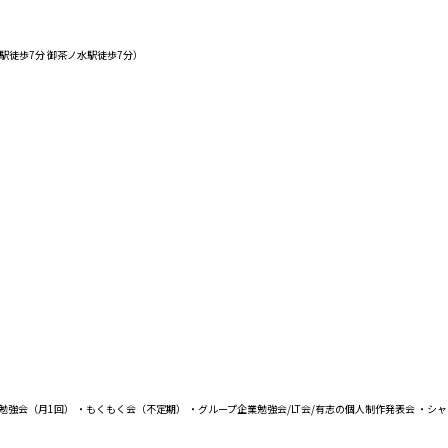
広町駅徒歩7分 御茶ノ水駅徒歩7分）
勉強会（月1回） ・もくもく会（不定期） ・グループ企業勉強会/LT会/有志の個人制作発表会 ・シ