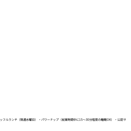
ャッフルランチ（隔週水曜日） ・パワーナップ（就業時間中に15～30分程度の睡眠OK） ・公認サ