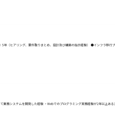
フラ業務経験：5年（ヒアリング、要件取りまとめ、設計及び構築の指示経験） ●インフラ
用いて業務システムを開発した経験 ・Webでのプログラミング実務経験が2年以上ある