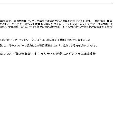
設計など、全体的なITインフラの構築と運用に関わる業務をお任せいたします。 【案件例】 ■通
随するドキュメントの作成支援 ■製造業におけるIoTプラットフォームプロジェクト推進サポート
能調査、要件調整、およびAWS移行後の適応試験サポート ・AWS移行に伴う移行計画策定から基盤
った経験 ・DBやネットワークプロトコル等に関する基本的な知見を有すること
切にし、他のメンバーと協力しながら目標達成に向けて努力できる方を求めています。
・AWS、Azure資格保有者 ・セキュリティを考慮したインフラの構築経験