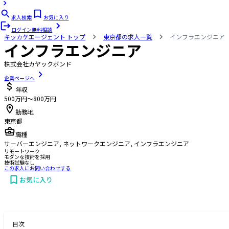
求人検索
お気に入り
ログイン
無料相談
キッカケエージェント
トップ
東京都の求人一覧
インフラエンジニア
インフラエンジニア
株式会社カヤックボンド
企業ページへ
年収
500万円〜800万円
勤務地
東京都
職種
サーバーエンジニア, ネットワークエンジニア, インフラエンジニア
リモートワーク
モダンな技術を採用
技術試験なし
この求人にお問い合わせする
お気に入り
お問い合わせする
目次