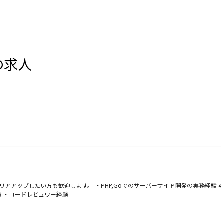
の求人
アップしたい方も歓迎します。 ・PHP,Goでのサーバーサイド開発の実務経験 4
験 ・コードレビュワー経験