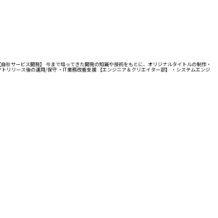
 【自社サービス開発】 今まで培ってきた開発の知識や技術をもとに、オリジナルタイトルの制作・
トリリース後の運用/保守 ・IT業務改善支援 【エンジニア＆クリエイター部】 ・システムエンジ