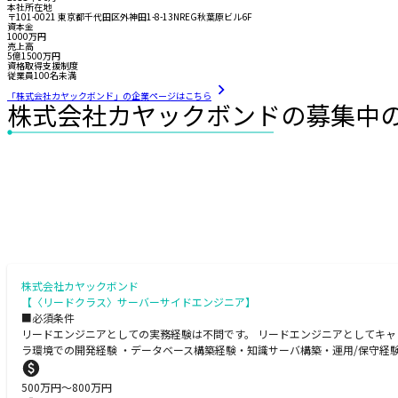
本社所在地
〒101-0021 東京都千代田区外神田1-8-13NREG秋葉原ビル6F
資本金
1000万円
売上高
5億1500万円
資格取得支援制度
従業員100名未満
「株式会社カヤックボンド」の企業ページはこちら
株式会社カヤックボンドの募集中
株式会社カヤックボンド
【〈リードクラス〉サーバーサイドエンジニア】
■必須条件
リードエンジニアとしての実務経験は不問です。 リードエンジニアとしてキャリア
ラ環境での開発経験 ・データベース構築経験・知識サーバ構築・運用/保守経
500
万円〜
800
万円