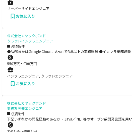
サーバーサイドエンジニア
お気に入り
株式会社カヤックボンド
クラウドインフラエンジニア
■必須条件
●AWSまたはGoogle Cloud、Azureで3年以上の実務経験 ●イン
550
万円〜
700
万円
インフラエンジニア, クラウドエンジニア
お気に入り
株式会社カヤックボンド
業務系開発エンジニア
■必須条件
下記いずれかの開発経験のある方 ・Java／.NET等のオープン系開発言語を
350
万円〜
800
万円