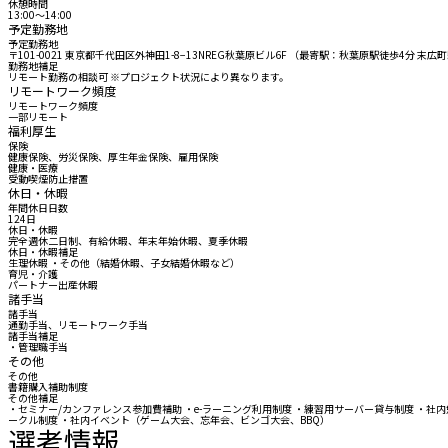
休憩時間
13:00〜14:00
予定勤務地
予定勤務地
〒101-0021 東京都千代田区外神田1-8−13NREG秋葉原ビル6F （最寄駅：秋葉原駅徒歩4分 末
勤務地補足
リモート勤務の相談可 ※プロジェクト状況により異なります。
リモートワーク頻度
リモートワーク頻度
一部リモート
福利厚生
保険
健康保険、労災保険、厚生年金保険、雇用保険
健康・医療
受動喫煙防止措置
休日・休暇
年間休日日数
124日
休日・休暇
完全週休二日制、有給休暇、年末年始休暇、夏季休暇
休日・休暇補足
生理休暇 ・その他（結婚休暇、子女結婚休暇など）
育児・介護
パートナー出産休暇
諸手当
諸手当
通勤手当、リモートワーク手当
諸手当補足
・管理職手当
その他
その他
書籍購入補助制度
その他補足
・セミナー/カンファレンス参加費補助 ・e-ラーニング利用制度 ・練習用サーバー貸与制度 ・社内
ークル制度 ・社内イベント（ゲーム大会、忘年会、ビンゴ大会、BBQ）
選考情報