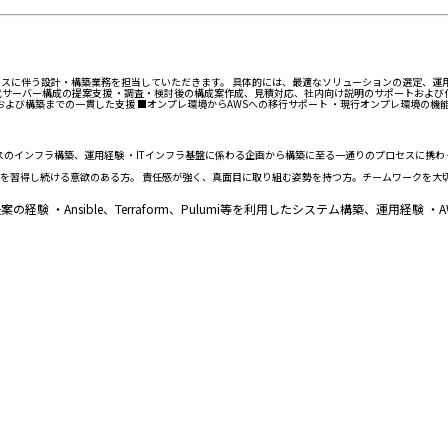
ースに伴う設計・構築業務を担当していただきます。 具体的には、最適なソリューションの選定、運用
サーバー構成の提案支援 ・調査・検討後の構成案作成、見積対応、社内向け説明のサポートおよび付
および構築までの一貫した支援 ■オンプレ環境からAWSへの移行サポート ・現行オンプレ環境の機
スのインフラ構築、運用経験 ・ITインフラ基盤に係わる企画から構築に至る一通りのプロセスに携わ
を習得し続ける意欲のある方。 責任感が強く、真面目に取り組む姿勢を持つ方。チームワークを大
 ・Ansible、Terraform、Pulumi等を利用したシステム構築、運用経験 