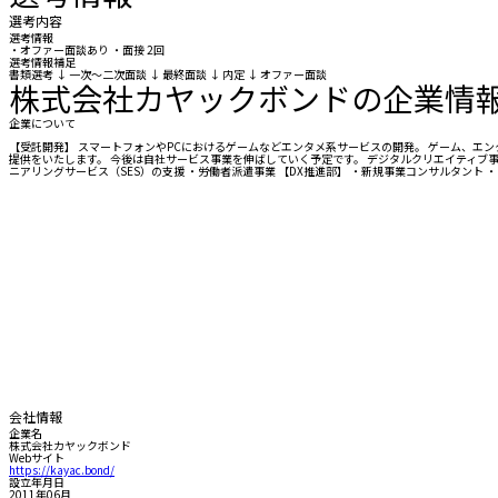
選考内容
選考情報
・オファー面談あり ・面接 2回
選考情報補足
書類選考 ↓ 一次～二次面談 ↓ 最終面談 ↓ 内定 ↓ オファー面談
株式会社カヤックボンドの企業情
企業について
【受託開発】 スマートフォンやPCにおけるゲームなどエンタメ系サービスの開発。 ゲーム、エン
提供をいたします。 今後は自社サービス事業を伸ばしていく予定です。 デジタルクリエイティブ事業
ニアリングサービス（SES）の支援 ・労働者派遣事業 【DX推進部】 ・新規事業コンサルタント ・
会社情報
企業名
株式会社カヤックボンド
Webサイト
https://kayac.bond/
設立年月日
2011年06月