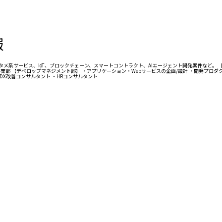
報
タメ系サービス、IoT、ブロックチェーン、スマートコントラクト、AIエージェント開発案件など。
部 【デベロップマネジメント部】 ・アプリケーション・Webサービスの企画/設計 ・開発プロダク
DX改善コンサルタント ・HRコンサルタント