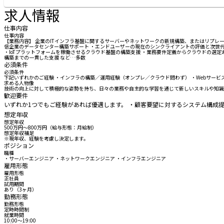
求人情報
仕事内容
仕事内容
【業務内容】 企業のITインフラ基盤に関するサーバーやネットワークの新規構築、またはリプレ
信企業のデータセンター構築サポート ・エンドユーザーの現在のシンクライアントの評価と次世代
・IoTプラットフォームを稼働させるクラウド基盤の構築支援 ・業務要件定義からクラウドの選定
構築までの一貫した支援 など…多数
必須条件
必須条件
下記いずれかのご経験 ・インフラの構築／運用経験（オンプレ／クラウド問わず） ・Webサービ
求める人物像
技術の向上に対して積極的な姿勢を持ち、日々の業務や自主的な学習を通じて新しいスキルや知識
歓迎要件
いずれか1つでもご経験があれば優遇します。 ・顧客要望に対するシステム構成提案の経験
想定年収
想定年収
500万円〜800万円（給与形態：月給制）
想定年収補足
※現年収、経験を考慮し決定します。
ポジション
職種
・サーバーエンジニア ・ネットワークエンジニア ・インフラエンジニア
雇用形態
雇用形態
正社員
試用期間
あり（3ヶ月）
勤務形態
勤務形態
定時時間制
就業時間
10:00〜19:00