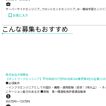
サーバーサイドエンジニア, フロントエンドエンジニア, AI・機械学習エンジニ
お気に入り
こんな募集もおすすめ
株式会社大塚商会
【ネットワークエンジニア】平均年収937万円の日系SIer業界第4位の企業/1
■必須条件
・インフラエンジニアとしての設計・構築・運用経験（目安：3年以上） ・ネ
ニケーション能力のある方 ■資格 第一種運転免許普通自動車
450
万円〜
720
万円