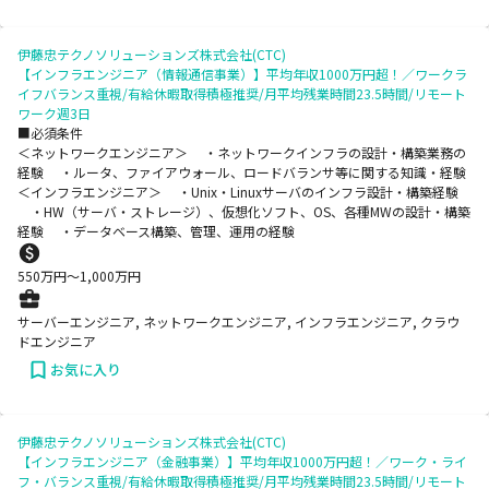
伊藤忠テクノソリューションズ株式会社(CTC)
【インフラエンジニア（情報通信事業）】平均年収1000万円超！／ワークラ
イフバランス重視/有給休暇取得積極推奨/月平均残業時間23.5時間/リモート
ワーク週3日
■必須条件
＜ネットワークエンジニア＞ ・ネットワークインフラの設計・構築業務の
経験 ・ルータ、ファイアウォール、ロードバランサ等に関する知識・経験
＜インフラエンジニア＞ ・Unix・Linuxサーバのインフラ設計・構築経験
・HW（サーバ・ストレージ）、仮想化ソフト、OS、各種MWの設計・構築
経験 ・データベース構築、管理、運用の経験
550
万円〜
1,000
万円
サーバーエンジニア, ネットワークエンジニア, インフラエンジニア, クラウ
ドエンジニア
お気に入り
伊藤忠テクノソリューションズ株式会社(CTC)
【インフラエンジニア（金融事業）】平均年収1000万円超！／ワーク・ライ
フ・バランス重視/有給休暇取得積極推奨/月平均残業時間23.5時間/リモート