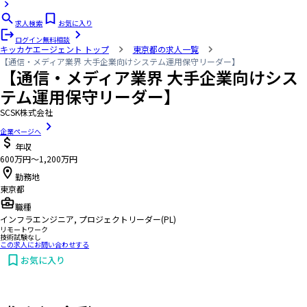
求人検索
お気に入り
ログイン
無料相談
キッカケエージェント
トップ
東京都の求人一覧
【通信・メディア業界 大手企業向けシステム運用保守リーダー】
【通信・メディア業界 大手企業向けシス
テム運用保守リーダー】
SCSK株式会社
企業ページへ
年収
600万円〜1,200万円
勤務地
東京都
職種
インフラエンジニア, プロジェクトリーダー(PL)
リモートワーク
技術試験なし
この求人にお問い合わせする
お気に入り
お問い合わせする