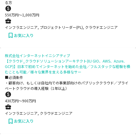
る方
550
万円〜
1,000
万円
インフラエンジニア, プロジェクトリーダー(PL), クラウドエンジニア
お気に入り
株式会社インターネットイニシアティブ
【クラウド_クラウドソリューションアーキテクト(IIJ GIO、AWS、Azure、
GCP)】日本で初めてインターネットを始めた会社／フルスタックな経験を積
むことも可能／様々な業界を支える多様なサー
■必須条件
・顧客向け、もしくは自社内での事業部向けのパブリッククラウド／プライ
ベートクラウドの導入経験（1年以上）
430
万円〜
900
万円
インフラエンジニア, クラウドエンジニア
お気に入り