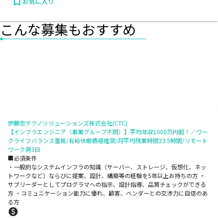
お気に入り
こんな募集もおすすめ
伊藤忠テクノソリューションズ株式会社(CTC)
【インフラエンジニア（事業グループ不問）】平均年収1000万円超！／ワー
クライフバランス重視/有給休暇積極推奨/月平均残業時間23.5時間/リモート
ワーク週3日
■必須条件
・一般的なシステムインフラの知識（サーバー、ストレージ、仮想化、ネッ
トワークなど）ならびに提案、設計、構築等の経験を5年以上お持ちの方 ・
サブリーダーとしてプログラマへの指示、設計指導、品質チェックができる
方 ・コミュニケーション能力に優れ、顧客、ベンダーとの交渉力に自信のあ
る方