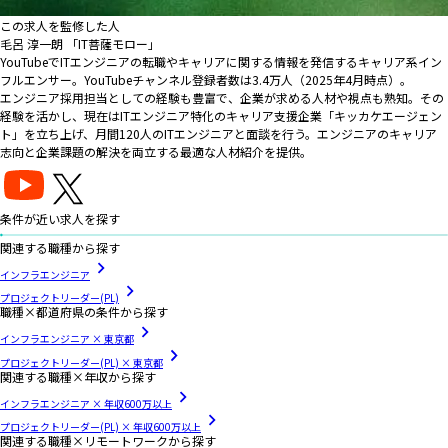
この求人を監修した人
毛呂 淳一朗 「IT菩薩モロー」
YouTubeでITエンジニアの転職やキャリアに関する情報を発信するキャリア系イン
フルエンサー。YouTubeチャンネル登録者数は3.4万人（2025年4月時点）。
エンジニア採用担当としての経験も豊富で、企業が求める人材や視点も熟知。その
経験を活かし、現在はITエンジニア特化のキャリア支援企業「キッカケエージェン
ト」を立ち上げ、月間120人のITエンジニアと面談を行う。エンジニアのキャリア
志向と企業課題の解決を両立する最適な人材紹介を提供。
条件が近い求人を探す
関連する職種から探す
インフラエンジニア
プロジェクトリーダー(PL)
職種×都道府県の条件から探す
インフラエンジニア × 東京都
プロジェクトリーダー(PL) × 東京都
関連する職種×年収から探す
インフラエンジニア × 年収600万以上
プロジェクトリーダー(PL) × 年収600万以上
関連する職種×リモートワークから探す