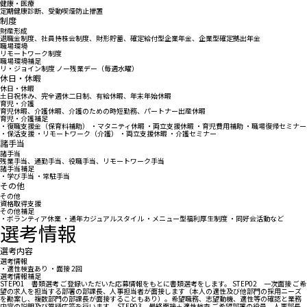
健康・医療
定期健康診断、受動喫煙防止措置
制度
財産形成
退職金制度、社員持株会制度、財形貯蓄、確定給付型企業年金、企業型確定拠出年金
職場環境
リモートワーク制度
職場環境補足
リ・ジョイン制度 ノー残業デー（毎週水曜）
休日・休暇
休日・休暇
土日祝休み、完全週休二日制、有給休暇、年末年始休暇
育児・介護
育児休暇、介護休暇、介護のための時短勤務、パートナー出産休暇
育児・介護補足
・復職支援金（保育料補助） ・マタニティ休暇 ・両立支援休暇 ・育児費用補助 ・職場復帰セミナー
・保活支援 ・リモートワーク（介護） ・両立支援休暇 ・介護セミナー
諸手当
諸手当
残業手当、通勤手当、役職手当、リモートワーク手当
諸手当補足
・学び手当 ・常駐手当
その他
その他
資格取得支援
その他補足
・ボランティア休業 ・通年カジュアルスタイル ・メニュー型福利厚生制度 ・同好会活動など
選考情報
選考内容
選考情報
・適性検査あり ・面接 2回
選考情報補足
STEP01 書類選考 ご登録いただいた応募情報をもとに書類選考をします。 STEP02 一次面接 ご希
望の求人を担当する部署の部課長、人事担当者が面接します（本人の適性及び他部門の採用ニーズ
を勘案し、複数部門の部課長が面接することもあり）。希望職務、志望動機、適性等の確認と業務
内容の説明及び質疑応答を行います。 STEP03 最終面接＋適性検査 ご希望部署の役員、人事部長