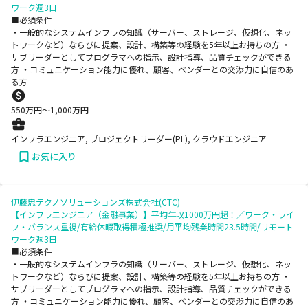
ワーク週3日
■必須条件
・一般的なシステムインフラの知識（サーバー、ストレージ、仮想化、ネッ
トワークなど）ならびに提案、設計、構築等の経験を5年以上お持ちの方 ・
サブリーダーとしてプログラマへの指示、設計指導、品質チェックができる
方 ・コミュニケーション能力に優れ、顧客、ベンダーとの交渉力に自信のあ
る方
550
万円〜
1,000
万円
インフラエンジニア, プロジェクトリーダー(PL), クラウドエンジニア
お気に入り
伊藤忠テクノソリューションズ株式会社(CTC)
【インフラエンジニア（金融事業）】平均年収1000万円超！／ワーク・ライ
フ・バランス重視/有給休暇取得積極推奨/月平均残業時間23.5時間/リモート
ワーク週3日
■必須条件
・一般的なシステムインフラの知識（サーバー、ストレージ、仮想化、ネッ
トワークなど）ならびに提案、設計、構築等の経験を5年以上お持ちの方 ・
サブリーダーとしてプログラマへの指示、設計指導、品質チェックができる
方 ・コミュニケーション能力に優れ、顧客、ベンダーとの交渉力に自信のあ