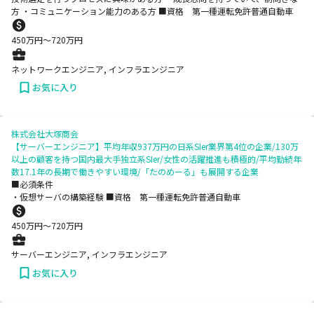
方 ・コミュニケーション能力のある方 ■資格 第一種運転免許普通自動車
450
万円〜
720
万円
ネットワークエンジニア, インフラエンジニア
お気に入り
株式会社大塚商会
【サーバーエンジニア】平均年収937万円の日系SIer業界第4位の企業/130万
以上の顧客を持つ国内最大手独立系SIer/女性の活躍推進も積極的/平均勤続年
数17.1年の長期で働きやすい環境/「たのめーる」も展開する企業
■必須条件
・仮想サーバの構築経験 ■資格 第一種運転免許普通自動車
450
万円〜
720
万円
サーバーエンジニア, インフラエンジニア
お気に入り