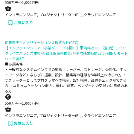
550
万円〜
1,000
万円
インフラエンジニア, プロジェクトリーダー(PL), クラウドエンジニア
お気に入り
伊藤忠テクノソリューションズ株式会社(CTC)
【インフラエンジニア（事業グループ不問）】平均年収1000万円超！／ワー
クライフバランス重視/有給休暇積極推奨/月平均残業時間23.5時間/リモート
ワーク週3日
■必須条件
・一般的なシステムインフラの知識（サーバー、ストレージ、仮想化、ネッ
トワークなど）ならびに提案、設計、構築等の経験を5年以上お持ちの方 ・
サブリーダーとしてプログラマへの指示、設計指導、品質チェックができる
方 ・コミュニケーション能力に優れ、顧客、ベンダーとの交渉力に自信のあ
る方
550
万円〜
1,000
万円
インフラエンジニア, プロジェクトリーダー(PL), クラウドエンジニア
お気に入り