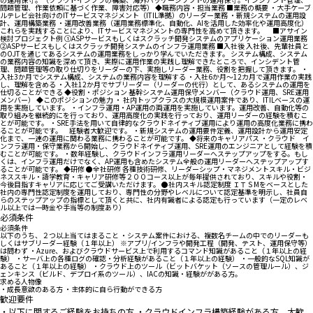
問題管理、作業依頼に基づく作業、障害対応等） ◆職務内容・担当業務 ■業務の概要 ・大手ケーブ
ルテレビ会社向けのITサービスマネジメント（ITIL準拠）のリーダー業務 ・新規システムの運用設
計、運用構築業務 ・運用改善業務（運用業務標準化、自動化、AIを活用した効率化や運用高度化）
これらを実践することにより、ITサービスマネジメントの専門性を高めて頂きます。 ■アサイン
検討プロジェクト例 ①ASPサービスもしくはスクラッチ開発システムのアプリケーション運用業務
②ASPサービスもしくはスクラッチ開発システムのインフラ運用業務 ■入社後 入社後、先輩社員と
のOJTを通じてあるシステムの運用業務をしっかり学んでいただきます。 システム構成、システム
の業務内容の知識を深めて頂き、実際に運用作業の実践し理解できたところで、インシデント管
理、問題管理等の取り仕切りをリーダーの下、実施しリーダー業務、役割を把握して頂きます。 ・
入社3か月でシステム構成、システムの業務内容を理解する ・入社6か月～12カ月で運用作業の実践
し、理解を含める ・入社12か月でサブリーダー（リーダーの代行）として、あるシステムの運用を
仕切ることができる ◆役割・ポジション 基幹システム運用保守メンバー（クラウド運用、SRE運用
メンバー） ◆このポジションの魅力 ・ 社内トップクラスの大規模運用案件であり、ITILベースの運
用を実施しています。 ・インフラ運用・AP運用の両運用を実施しています。運用改善、自動化等の
取り組みを継続的にを行っており、運用高度化の実践を行っており、運用リーダーの経験を積むこ
とが可能です。 ・SRE手法を用いて自律的なクラウドネイティブ運用により運用の高度化業務に携わ
ることが可能です。 経験者大歓迎です。 ・新規システムの運用要件定義、運用設計から運用安定
化まで、一連の運用に関わる業務に携わることが可能です。 ◆将来のキャリアパス ・クラウド イ
ンフラ運用・保守業務から開始し、クラウドネイティブ運用、SRE運用のエンジニアとして経験を積
むことが可能です。 ・数年経験し、クラウドインフラ運用リーダーへステップアップをする。もし
くは、インフラ運用だけでなく、AP運用も含めたシステム全般の運用リーダーへステップアップす
ることが可能です。 ◆研修 ●全社研修 各種技術研修、リーダーシップ・マネジメントスキル・ビジ
ネススキル・語学教育・キャリア研修等２００コース以上が毎年提供されており、スキルや役割・
今後目指すキャリアに応じてご受講いただけます。 ●社内スキル認定制度 ＩＴＳMをベースとした
社内の専門性認定制度を運用しており、専門性の分野やレベルについて認定基準を明示し、社員自
らのステップアップの指標として頂くと共に、社内有識者による認定も行っています（一定のレベ
ル以上では一時金や手当等の制度あり）
必須条件
必須条件
以下のうち、２つ以上当てはまること ・システム案件における、複数名チームの中でのリーダーも
しくはサブリーダー経験（１年以上） ※アプリ/インフラや開発工程（開発、テスト、運用保守等）
は問わず ・Azure、およびクラウドサービス上で利用するコマンド知識があること（１年以上の経
験） ・サーバ上の各種ログの確認・分析経験があること（１年以上の経験） ・一般的なSQL知識が
あること（１年以上の経験） ・クラウド上のツール（ビットバケット（ソースの管理ルール）、ジ
ェンキンス（ビルド、デプロイ系のツール）、IACの知識・経験ががある方。
求める人物像
・成長意欲のある方 ・主体的に自ら行動ができる方
歓迎要件
・以下に関するご経験をお持ちの方 ・クラウドインフラ構築経験がある方、大歓