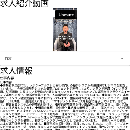
求人紹介動画
目次
求人情報
仕事内容
仕事内容
◆募集背景 当部では、大手ケーブルテレビ会社様向けの基幹システムの運用保守ビジネスを担当し
ています。 今後次期基幹システム構築プロジェクトが進行しており、クラウド運用（インフラ運
用、SRE運用）に長けている要員が必要となっています。今までのオンプレ運用からクラウドネイテ
ィブ運用への進化、浸透が急務であり、人員増強が必要となってきています。 ◆組織について 運用
保守、インフラ構築業務を３課体制で行っています。 開発部隊が開発したシステムについて、運用
設計（ITIL準拠）、運用受入れを行い、ITマネジメントサービスを顧客に提供しています。部とし
て、複数あるシステムの運用統制を行い、継続的運用改善を行い高品質な運用を目指し、日々活動
している組織となります。 ◆組織の業務・事例紹介 ■組織の業務 第一課： 海外パッケージを活用
したASPサービス提供をしているシステムの運用保守 弊社資産でパッケージを活用したアプリケ
ーションを構築し、インフラ・アプリ両方の 運用保守を行っています。 第二課 スクラッチ開発
したシステムのアプリケーション運用保守業務 第三課： インフラサービス提供の運用保守 弊社
資産でインフラを構築し、顧客にインフラサービスとして提供しています。 仮想サーバの構築、
および運用保守を行っています。 ■事例紹介 (第一課)： 環境：Azure、Elastic、 内容：ケーブルテ
レビ会社向けオーダー登録、課金システムの運用保守 範囲：インフラ構築、海外パッケージソフト
の運用保守。（クラウドインフラの構築、海外パッケージソフトの運用保守。インシデント管理、