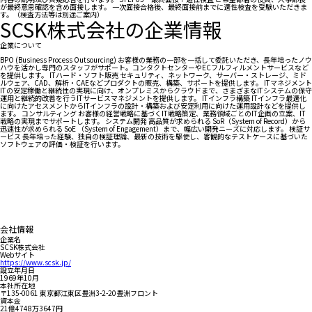
が最終意思確認を含め面接します。 一次面接合格後、最終面接前までに適性検査を受験いただきま
す。（検査方法等は別途ご案内）
SCSK株式会社の企業情報
企業について
BPO (Business Process Outsourcing) お客様の業務の一部を一括して委託いただき、長年培ったノウ
ハウを活かし専門のスタッフがサポート。コンタクトセンターやECフルフィルメントサービスなど
を提供します。 ITハード・ソフト販売 セキュリティ、ネットワーク、サーバー・ストレージ、ミド
ルウェア、CAD、解析・CAEなどプロダクトの販売、構築、サポートを提供します。 ITマネジメント
ITの安定稼働と継続性の実現に向け、オンプレミスからクラウドまで、さまざまなITシステムの保守
運用と継続的改善を行うITサービスマネジメントを提供します。 ITインフラ構築 ITインフラ最適化
に向けたアセスメントからITインフラの設計・構築および安定利用に向けた運用設計などを提供し
ます。 コンサルティング お客様の経営戦略に基づくIT戦略策定、業務領域ごとのIT企画の立案、IT
戦略の実現までサポートします。 システム開発 高品質が求められる SoR（System of Record）から
迅速性が求められる SoE （System of Engagement）まで、幅広い開発ニーズに対応します。 検証サ
ービス 長年培った経験、独自の検証理論、最新の技術を駆使し、客観的なテストケースに基づいた
ソフトウェアの評価・検証を行います。
会社情報
企業名
SCSK株式会社
Webサイト
https://www.scsk.jp/
設立年月日
1969年10月
本社所在地
〒135-0061 東京都江東区豊洲3-2-20豊洲フロント
資本金
21億4748万3647円