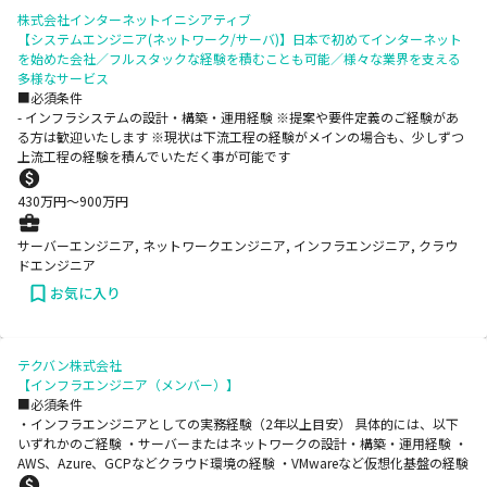
株式会社インターネットイニシアティブ
【システムエンジニア(ネットワーク/サーバ)】日本で初めてインターネット
を始めた会社／フルスタックな経験を積むことも可能／様々な業界を支える
多様なサービス
■必須条件
- インフラシステムの設計・構築・運用経験 ※提案や要件定義のご経験があ
る方は歓迎いたします ※現状は下流工程の経験がメインの場合も、少しずつ
上流工程の経験を積んでいただく事が可能です
430
万円〜
900
万円
サーバーエンジニア, ネットワークエンジニア, インフラエンジニア, クラウ
ドエンジニア
お気に入り
テクバン株式会社
【インフラエンジニア（メンバー）】
■必須条件
・インフラエンジニアとしての実務経験（2年以上目安） 具体的には、以下
いずれかのご経験 ・サーバーまたはネットワークの設計・構築・運用経験 ・
AWS、Azure、GCPなどクラウド環境の経験 ・VMwareなど仮想化基盤の経験