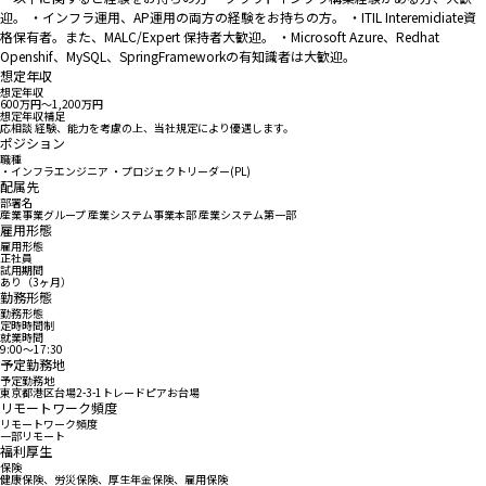
迎。 ・インフラ運用、AP運用の両方の経験をお持ちの方。 ・ITIL Interemidiate資
格保有者。また、MALC/Expert 保持者大歓迎。 ・Microsoft Azure、Redhat
Openshif、MySQL、SpringFrameworkの有知識者は大歓迎。
想定年収
想定年収
600万円〜1,200万円
想定年収補足
応相談 経験、能力を考慮の上、当社規定により優遇します。
ポジション
職種
・インフラエンジニア ・プロジェクトリーダー(PL)
配属先
部署名
産業事業グループ 産業システム事業本部 産業システム第一部
雇用形態
雇用形態
正社員
試用期間
あり（3ヶ月）
勤務形態
勤務形態
定時時間制
就業時間
9:00〜17:30
予定勤務地
予定勤務地
東京都港区台場2-3-1トレードピアお台場
リモートワーク頻度
リモートワーク頻度
一部リモート
福利厚生
保険
健康保険、労災保険、厚生年金保険、雇用保険