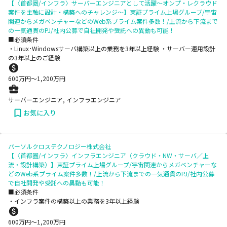
【〈首都圏/インフラ〉サーバーエンジニアとして活躍～オンプ・レクラウド
案件を主軸に設計・構築へのチャレンジ～】東証プライム上場グループ/宇宙
関連からメガベンチャーなどのWeb系プライム案件多数！/上流から下流まで
の一気通貫のPJ/社内公募で自社開発や受託への異動も可能！
■必須条件
・Linux･Windowsサーバ構築以上の業務を3年以上経験 ・サーバー運用設計
の3年以上のご経験
600
万円〜
1,200
万円
サーバーエンジニア, インフラエンジニア
お気に入り
パーソルクロステクノロジー株式会社
【〈首都圏/インフラ〉インフラエンジニア（クラウド・NW・サーバ／上
流・設計構築）】東証プライム上場グループ/宇宙関連からメガベンチャーな
どのWeb系プライム案件多数！/上流から下流までの一気通貫のPJ/社内公募
で自社開発や受託への異動も可能！
■必須条件
・インフラ案件の構築以上の業務を3年以上経験
600
万円〜
1,200
万円