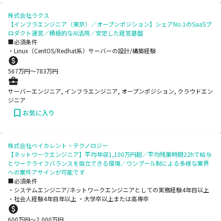
株式会社ラクス
【インフラエンジニア（東京）／オープンポジション】シェアNo.1のSaaSプ
ロダクト運営／積極的なAI活用／安定した経営基盤
■必須条件
・Linux（CentOS/Redhat系）サーバーの設計/構築経験
567
万円〜
783
万円
サーバーエンジニア, インフラエンジニア, オープンポジション, クラウドエン
ジニア
お気に入り
株式会社ベイカレント・テクノロジー
【ネットワークエンジニア】平均年収1,100万円超／平均残業時間22hで給与
とワークライフバランスを両立できる環境／ワンプール制による多様な業界
への案件アサインが可能です
■必須条件
・システムエンジニア/ネットワークエンジニアとしての実務経験4年目以上
・社会人経験4年目年以上 ・大学卒以上または高専卒
600
万円〜
2,000
万円