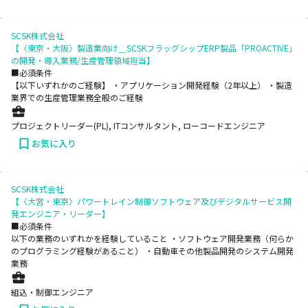
SCSK株式会社
【〈東京・大阪〉製造業向け＿SCSKフラッグシップERP製品「PROACTIVE」
の開発・導入業務/生産管理領域担当】
■必須条件
【以下いずれかのご経験】 ・アプリケーション開発経験（2年以上） ・製造
業界での生産管理業務全般のご経験
プロジェクトリーダー(PL), ITコンサルタント, ローコードエンジニア
お気に入り
SCSK株式会社
【〈大宮・東京〉パワートレイン制御ソフトウェア及びデジタルサービス開
発エンジニア・リーダー】
■必須条件
以下の業務のいずれかを経験していること ・ソフトウェア開発業務（何らか
のプログラミング経験があること） ・自動車その他製品開発のシステム開発
業務
組込・制御エンジニア