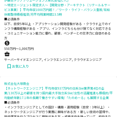
伊藤忠テクノソリューションズ株式会社(CTC)
～特定エージェント限定求人～【開発分野・アーキテクト（リテール＆サー
ビス事業）】平均年収1000万円超！／ワーク・ライフ・バランス重視/有給
休暇取得積極推奨/月平均残業時間23.5時
■必須条件
以下、目安5年以上 ・アプリケーション開発経験がある ・クラウド上でのイ
ンフラ構築経験がある ・アプリ、インフラどちらも分け隔てなく対応できる
・コミュニケーション能力に優れ、顧客、ベンダーとの交渉力に自信のある
方
550
万円〜
1,000
万円
サーバーサイドエンジニア, インフラエンジニア, クラウドエンジニア
お気に入り
株式会社大塚商会
【ネットワークエンジニア】平均年収937万円の日系SIer業界第4位の企
業/130万以上の顧客を持つ国内最大手独立系SIer/女性の活躍推進も積極的/平
均勤続年数17.1年の長期で働きやすい環境/「たのめーる」も展開する企業
■必須条件
・インフラエンジニアとしての設計・構築・運用経験（目安：3年以上） ・
ネットワークエンジニアが行う業務に興味がある方 ・新しい技術の習得や、
技術選定を行うプロセスに興味がある方 ・成長志向を持っていて、前向きな