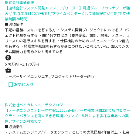
株式会社電通総研
【連結会計システム開発エンジニア/リーダー】電通グループのシナジーが強
み !/ 平均年収1100万円超！/プライムベンダーとして価値提供が可能/平均残
業時間28時間
■必須条件
下記の経験、スキルを有する方 ・システム開発プロジェクトにおけるプロジ
ェクト経験を有する ・開発各プロセス（要件定義、設計、開発、テスト、リ
リース）の遂行スキルを有する ・仕様検討のためのコミュニケーション能力
を有する ・経理業務知識を有するか身につけたいと考えている。加えてシス
テム開発力を高めたいと考えている
570
万円〜
1,170
万円
サーバーサイドエンジニア, プロジェクトリーダー(PL)
お気に入り
株式会社ベイカレント・テクノロジー
【データエンジニア】平均年収1,100万円超／平均残業時間22hで給与とワー
クライフバランスを両立できる環境／ワンプール制による多様な業界への案
件アサインが可能です
■必須条件
・システムエンジニア/データエンジニアとしての実務経験4年目以上 ・社会