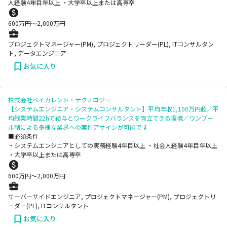
人経験4年目年以上 ・大学卒以上または高専卒
600
万円〜
2,000
万円
プロジェクトマネージャー(PM), プロジェクトリーダー(PL), ITコンサルタン
ト, データエンジニア
お気に入り
株式会社ベイカレント・テクノロジー
【システムエンジニア・システムコンサルタント】平均年収1,100万円超／平
均残業時間22hで給与とワークライフバランスを両立できる環境／ワンプー
ル制による多様な業界への案件アサインが可能です
■必須条件
・システムエンジニアとしての実務経験4年目以上 ・社会人経験4年目年以上
・大学卒以上または高専卒
600
万円〜
2,000
万円
サーバーサイドエンジニア, プロジェクトマネージャー(PM), プロジェクトリ
ーダー(PL), ITコンサルタント
お気に入り