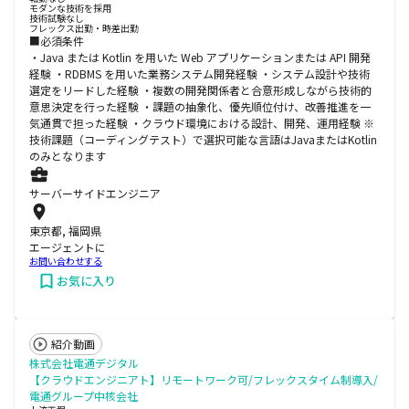
モダンな技術を採用
技術試験なし
フレックス出勤・時差出勤
■必須条件
・Java または Kotlin を用いた Web アプリケーションまたは API 開発
経験 ・RDBMS を用いた業務システム開発経験 ・システム設計や技術
選定をリードした経験 ・複数の開発関係者と合意形成しながら技術的
意思決定を行った経験 ・課題の抽象化、優先順位付け、改善推進を一
気通貫で担った経験 ・クラウド環境における設計、開発、運用経験 ※
技術課題（コーディングテスト）で選択可能な言語はJavaまたはKotlin
のみとなります
サーバーサイドエンジニア
東京都, 福岡県
エージェントに
お問い合わせする
お気に入り
紹介動画
株式会社電通デジタル
【クラウドエンジニアト】リモートワーク可/フレックスタイム制導入/
電通グループ中核会社