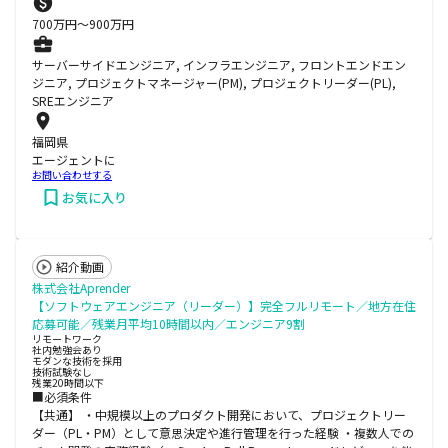
700
万円〜
900
万円
サーバーサイドエンジニア, インフラエンジニア, フロントエンドエン
ジニア, プロジェクトマネージャー(PM), プロジェクトリーダー(PL),
SREエンジニア
福岡県
エージェントに
お問い合わせする
お気に入り
紹介動画
株式会社Aprender
【ソフトウェアエンジニア（リーダー）】完全フルリモート／地方在住
応募可能／残業月平均10時間以内／エンジニア9割
リモートワーク
社内勉強会あり
モダンな技術を採用
技術試験なし
残業20時間以下
■必須条件
【共通】 ・中規模以上のプロダクト開発において、プロジェクトリー
ダー（PL・PM）として意思決定や進行管理を行った経験 ・複数人での