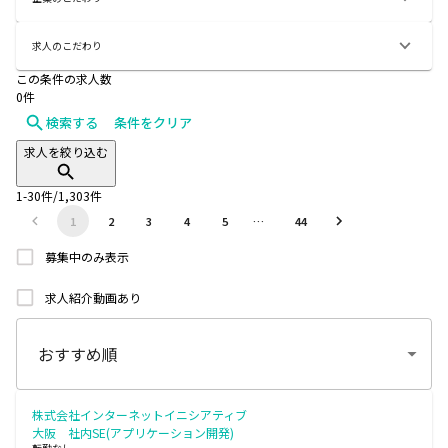
求人のこだわり
この条件の求人数
0
件
検索する
条件をクリア
求人を絞り込む
1
-
30
件/
1,303
件
1
2
3
4
5
…
44
募集中のみ表示
求人紹介動画あり
株式会社インターネットイニシアティブ
大阪 社内SE(アプリケーション開発)
転勤なし