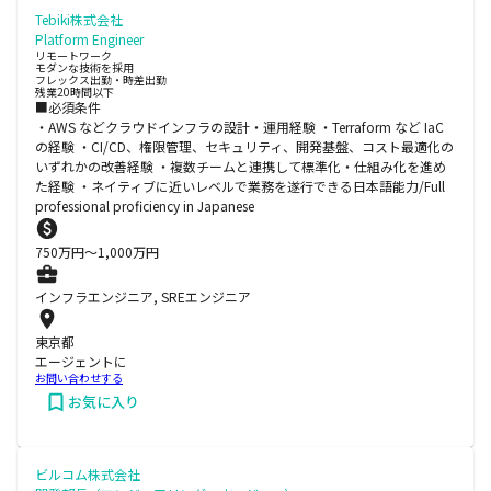
Tebiki株式会社
Platform Engineer
リモートワーク
モダンな技術を採用
フレックス出勤・時差出勤
残業20時間以下
■必須条件
・AWS などクラウドインフラの設計・運用経験 ・Terraform など IaC
の経験 ・CI/CD、権限管理、セキュリティ、開発基盤、コスト最適化の
いずれかの改善経験 ・複数チームと連携して標準化・仕組み化を進め
た経験 ・ネイティブに近いレベルで業務を遂行できる日本語能力/Full
professional proficiency in Japanese
750
万円〜
1,000
万円
インフラエンジニア, SREエンジニア
東京都
エージェントに
お問い合わせする
お気に入り
ビルコム株式会社