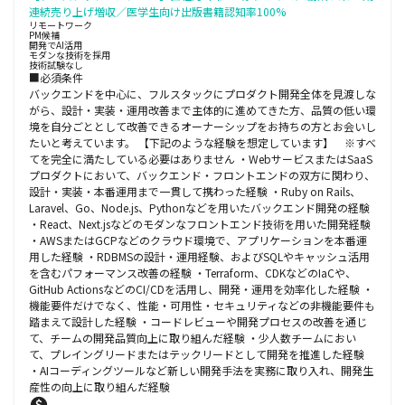
連続売り上げ増収／医学生向け出版書籍認知率100%
リモートワーク
PM候補
開発でAI活用
モダンな技術を採用
技術試験なし
■必須条件
バックエンドを中心に、フルスタックにプロダクト開発全体を見渡しな
がら、設計・実装・運用改善まで主体的に進めてきた方、品質の低い環
境を自分ごととして改善できるオーナーシップをお持ちの方とお会いし
たいと考えています。 【下記のような経験を想定しています】 ※すべ
てを完全に満たしている必要はありません ・WebサービスまたはSaaS
プロダクトにおいて、バックエンド・フロントエンドの双方に関わり、
設計・実装・本番運用まで一貫して携わった経験 ・Ruby on Rails、
Laravel、Go、Node.js、Pythonなどを用いたバックエンド開発の経験
・React、Next.jsなどのモダンなフロントエンド技術を用いた開発経験
・AWSまたはGCPなどのクラウド環境で、アプリケーションを本番運
用した経験 ・RDBMSの設計・運用経験、およびSQLやキャッシュ活用
を含むパフォーマンス改善の経験 ・Terraform、CDKなどのIaCや、
GitHub ActionsなどのCI/CDを活用し、開発・運用を効率化した経験 ・
機能要件だけでなく、性能・可用性・セキュリティなどの非機能要件も
踏まえて設計した経験 ・コードレビューや開発プロセスの改善を通じ
て、チームの開発品質向上に取り組んだ経験 ・少人数チームにおい
て、プレイングリードまたはテックリードとして開発を推進した経験
・AIコーディングツールなど新しい開発手法を実務に取り入れ、開発生
産性の向上に取り組んだ経験