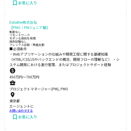
お気に入り
DataBee株式会社
【PMO｜PMジュニア層】
転勤なし
リモートワーク
モダンな技術を採用
技術試験なし
フレックス出勤・時差出勤
■必須条件
・Webアプリケーションの仕組みや開発工程に関する基礎知識
（HTML/CSS/JSやバックエンドの概念、開発フローの理解など） ・シ
ステム開発における進行管理、またはプロジェクトサポート経験
450
万円〜
700
万円
プロジェクトマネージャー(PM), PMO
東京都
エージェントに
お問い合わせする
お気に入り