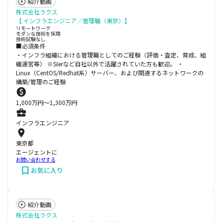
紹介動画
株式会社ラクス
【 インフラエンジニア／管理職（東京）】
リモートワーク
モダンな技術を採用
技術試験なし
■必須条件
・インフラ組織における管理職としてのご経験（評価・査定、育成、組
織運営等） ※SIerなど自社以外で活躍されていた方も歓迎。 ・
Linux（CentOS/Redhat系）サーバー、および関連するネットワークの
構築/管理のご経験
1,000
万円〜
1,300
万円
インフラエンジニア
東京都
エージェントに
お問い合わせする
お気に入り
紹介動画
株式会社ラクス