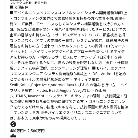
フレックス出勤・時差出勤
■必須条件
■モバイルエクスペリエンスコンサルタント システム開発経験3年以上
・コンサルティング業界にて業務経験をお持ちの方＜業界不問/領域不
問＞ ・IT業界にてセールスもしくはシステム構築経験をお持ちの方＜
SI、製品など領域不問＞ ・モバイル技術を利用したサービス/ビジネス
企画の経験をお持ちの方 ・サービスデザインにおいて、顧客視点を損
なうことなく、アプリの業務の一貫性、システム実現性、課題解決の論
理性をお持ちの方（従来のコンサルタントとしての資質＋DT的マイン
ドセット） ・ハイブリッドアジャイルアプローチを進化させるアイデ
アをお持ちの方 ・構築するサービスにオーナシップ（自分事）を持
ち、それを実現するために、自らの役割を限定しない方（要件・仕様理
解、システム構造理解、エンジニアリング理解） ■モバイルエクスペ
リエンスエンジニア システム開発経験3年以上 ・iOS、Androidを始め
とするモバイルの開発経験がある方 ‐ネイティブ形式：
Swift,Kotlin,Objective-c,Android-Java いずれかの強みを持つ方 ‐ハイ
ブリッド形式： Flutter, React,Angular,Vue.jsなど ‐Web形
式:HTML5,Javascript ・システムアーキテクチャの理解 ・技術調査・研
究に強い興味を持ち最新技術に追従できる方 ・自らもエンジニアリン
グを行えるだけの高い技術スキルを有し、技術課題の解決や品質を担保
していただける方 ※モバイルエクスぺリエンスエンジニアについて
は、基本的に東京/大阪のみの採用となります。
480
万円〜
2,500
万円