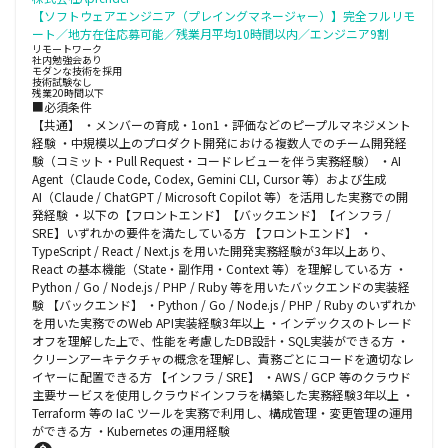
【ソフトウェアエンジニア（プレイングマネージャー）】完全フルリモ
ート／地方在住応募可能／残業月平均10時間以内／エンジニア9割
リモートワーク
社内勉強会あり
モダンな技術を採用
技術試験なし
残業20時間以下
■必須条件
【共通】 ・メンバーの育成・1on1・評価などのピープルマネジメント
経験 ・中規模以上のプロダクト開発における複数人でのチーム開発経
験（コミット・Pull Request・コードレビューを伴う実務経験） ・AI
Agent（Claude Code, Codex, Gemini CLI, Cursor 等）および生成
AI（Claude / ChatGPT / Microsoft Copilot 等）を活用した実務での開
発経験 ・以下の【フロントエンド】【バックエンド】【インフラ /
SRE】いずれかの要件を満たしている方 【フロントエンド】 ・
TypeScript / React / Next.js を用いた開発実務経験が3年以上あり、
React の基本機能（State・副作用・Context 等）を理解している方 ・
Python / Go / Node.js / PHP / Ruby 等を用いたバックエンドの実装経
験 【バックエンド】 ・Python / Go / Node.js / PHP / Ruby のいずれか
を用いた実務でのWeb API実装経験3年以上 ・インデックスのトレード
オフを理解した上で、性能を考慮したDB設計・SQL実装ができる方 ・
クリーンアーキテクチャの概念を理解し、責務ごとにコードを適切なレ
イヤーに配置できる方 【インフラ / SRE】 ・AWS / GCP 等のクラウド
主要サービスを使用しクラウドインフラを構築した実務経験3年以上 ・
Terraform 等の IaC ツールを実務で利用し、構成管理・変更管理の運用
ができる方 ・Kubernetes の運用経験