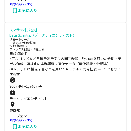
お問い合わせする
お気に入り
スマサテ株式会社
Data Scientist（データサイエンティスト）
リモートワーク
モダンな技術を採用
技術試験なし
フレックス出勤・時差出勤
■必須条件
• アルゴリズム／各種予測モデルの開発経験 • Pythonを用いた分析・モ
デル作成 • 可視化の実務経験 • 画像データ（画像認識・分類等）、
OCR、または機械学習などを用いたAIモデルの開発経験 ※1つでも該当
する方
800
万円〜
1,500
万円
データサイエンティスト
東京都
エージェントに
お問い合わせする
お気に入り