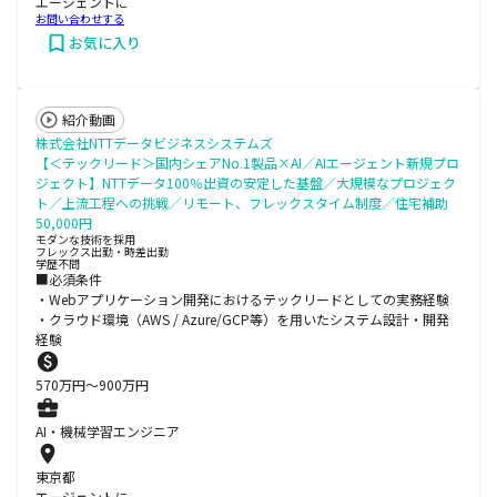
エージェントに
お問い合わせする
お気に入り
紹介動画
株式会社NTTデータビジネスシステムズ
【＜テックリード＞国内シェアNo.1製品×AI／AIエージェント新規プロ
ジェクト】NTTデータ100％出資の安定した基盤／大規模なプロジェク
ト／上流工程への挑戦／リモート、フレックスタイム制度／住宅補助
50,000円
モダンな技術を採用
フレックス出勤・時差出勤
学歴不問
■必須条件
・Webアプリケーション開発におけるテックリードとしての実務経験
・クラウド環境（AWS / Azure/GCP等）を用いたシステム設計・開発
経験
570
万円〜
900
万円
AI・機械学習エンジニア
東京都
エージェントに