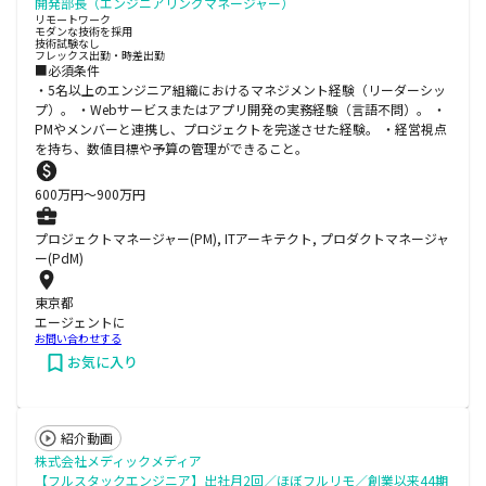
開発部長（エンジニアリングマネージャー）
リモートワーク
モダンな技術を採用
技術試験なし
フレックス出勤・時差出勤
■必須条件
・5名以上のエンジニア組織におけるマネジメント経験（リーダーシッ
プ）。 ・Webサービスまたはアプリ開発の実務経験（言語不問）。 ・
PMやメンバーと連携し、プロジェクトを完遂させた経験。 ・経営視点
を持ち、数値目標や予算の管理ができること。
600
万円〜
900
万円
プロジェクトマネージャー(PM), ITアーキテクト, プロダクトマネージャ
ー(PdM)
東京都
エージェントに
お問い合わせする
お気に入り
紹介動画
株式会社メディックメディア
【フルスタックエンジニア】出社月2回／ほぼフルリモ／創業以来44期