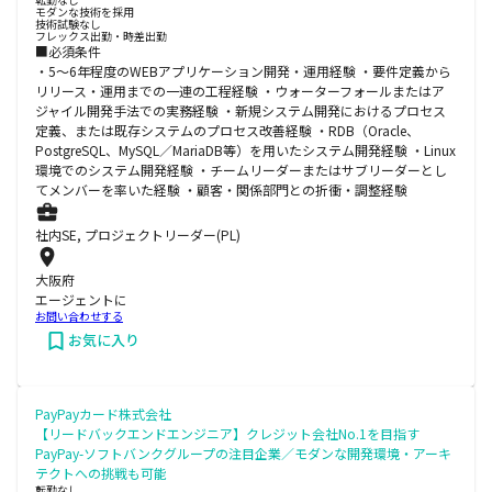
モダンな技術を採用
技術試験なし
フレックス出勤・時差出勤
■必須条件
・5～6年程度のWEBアプリケーション開発・運用経験 ・要件定義から
リリース・運用までの一連の工程経験 ・ウォーターフォールまたはア
ジャイル開発手法での実務経験 ・新規システム開発におけるプロセス
定義、または既存システムのプロセス改善経験 ・RDB（Oracle、
PostgreSQL、MySQL／MariaDB等）を用いたシステム開発経験 ・Linux
環境でのシステム開発経験 ・チームリーダーまたはサブリーダーとし
てメンバーを率いた経験 ・顧客・関係部門との折衝・調整経験
社内SE, プロジェクトリーダー(PL)
大阪府
エージェントに
お問い合わせする
お気に入り
PayPayカード株式会社
【リードバックエンドエンジニア】クレジット会社No.1を目指す
PayPay-ソフトバンクグループの注目企業／モダンな開発環境・アーキ
テクトへの挑戦も可能
転勤なし