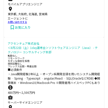
モバイルアプリエンジニア
東京都, 大阪府, 北海道, 宮城県
エージェントに
お問い合わせする
お気に入り
アクセンチュア株式会社
＜8月22日（土）1day選考会＞ソフトウェアエンジニア（Java） - テ
クノロジー コンサルティング本部
転勤なし
リモートワーク
モダンな技術を採用
技術試験なし
フレックス出勤・時差出勤
■必須条件
・Java開発経験2年以上 ・オープン系開発言語を用いたシステム開発経
験 ‐Spring ‐Typescript ‐angular/React ‐SQL(OracleなどRDB) ◆開
発端末 ・Windows10/Macbook Pro ※開発者用ハイスペックPCもあり
480
万円〜
2,500
万円
サーバーサイドエンジニア