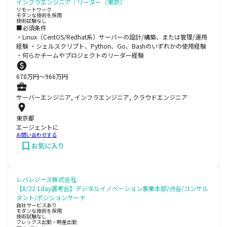
インフラエンジニア｜リーダー（東京）
リモートワーク
モダンな技術を採用
技術試験なし
■必須条件
・Linux（CentOS/Redhat系）サーバーの設計/構築、または管理/運用
経験 ・シェルスクリプト、Python、Go、Bashのいずれかの使用経験
・何らかチームやプロジェクトのリーダー経験
678
万円〜
966
万円
サーバーエンジニア, インフラエンジニア, クラウドエンジニア
東京都
エージェントに
お問い合わせする
お気に入り
レバレジーズ株式会社
【8/22 1day選考会】デジタルイノベーション事業本部/渋谷/コンサル
タント/ポジションサーチ
自社サービスあり
モダンな技術を採用
技術試験なし
フレックス出勤・時差出勤