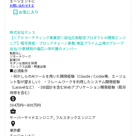
エージェントに
お問い合わせする
お気に入り
株式会社セレス
【＜アドマーケティング事業部＞自社広告配信プロダクトの開発エンジ
ニア】暗号資産・ブロックチェーン事業/東証プライム上場のグループ
会社/少数精鋭の幅広い年代層のメンバー
転勤なし
リモートワーク
副業OK
モダンな技術を採用
フレックス出勤・時差出勤
■必須条件
・何かしらのAIツールを用いた開発経験（Claude / Codex等、エージェ
ント型が望ましい） ・フレームワークを利用したシステム開発経験
（Laravelなど） ・DB設計を含むWebアプリケーション開発経験（既存
改修を含む）
504
万円〜
800
万円
サーバーサイドエンジニア, フルスタックエンジニア
東京都
エージェントに