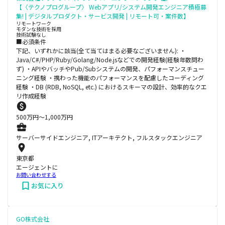
【〈テクノプログループ〉 Webアプリ/システム開発エンジニア積極募
集! | デジタルプロダクト・サービス開発 | リモート可・案件数】
リモートワーク
モダンな技術を採用
技術試験なし
■必須条件
下記、いずれかに該当(全て当てはまる必要なございません): ・
Java/C#/PHP/Ruby/Golang/Node.jsなどでの開発経験(経験年数問わ
ず) ・APIやバッチやPub/Subシステムの開発、パフォーマンスチュー
ニング経験 ・携わった機能のパフォーマンスを配慮したコーディング
経験 ・DB (RDB, NoSQL, etc.) におけるスキーマの設計、効率的なクエ
リ作成経験
500
万円〜
1,000
万円
サーバーサイドエンジニア, ITアーキテクト, フルスタックエンジニア
東京都
エージェントに
お問い合わせする
お気に入り
GO株式会社