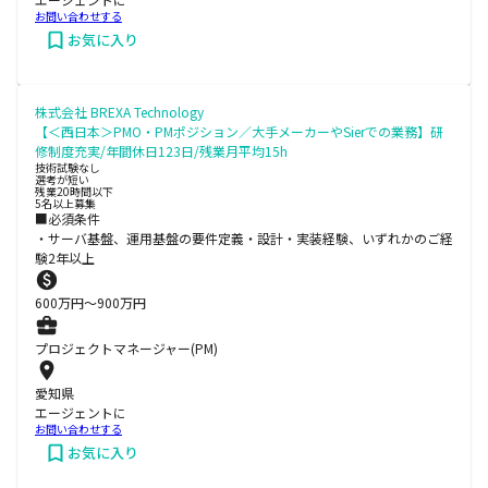
お問い合わせする
お気に入り
株式会社 BREXA Technology
【＜西日本＞PMO・PMポジション／大手メーカーやSierでの業務】研
修制度充実/年間休日123日/残業月平均15h
技術試験なし
選考が短い
残業20時間以下
5名以上募集
■必須条件
・サーバ基盤、運用基盤の要件定義・設計・実装経験、いずれかのご経
験2年以上
600
万円〜
900
万円
プロジェクトマネージャー(PM)
愛知県
エージェントに
お問い合わせする
お気に入り