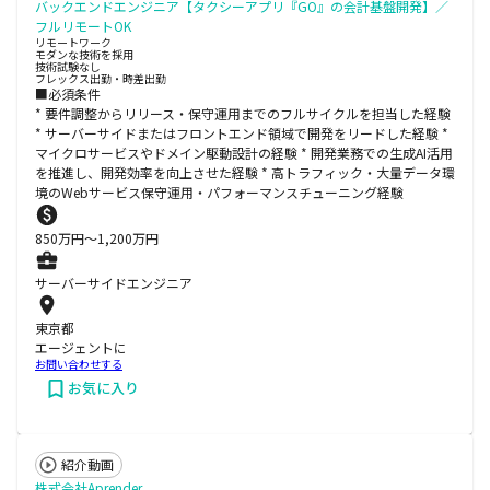
バックエンドエンジニア【タクシーアプリ『GO』の会計基盤開発】／
フルリモートOK
リモートワーク
モダンな技術を採用
技術試験なし
フレックス出勤・時差出勤
■必須条件
* 要件調整からリリース・保守運用までのフルサイクルを担当した経験
* サーバーサイドまたはフロントエンド領域で開発をリードした経験 *
マイクロサービスやドメイン駆動設計の経験 * 開発業務での生成AI活用
を推進し、開発効率を向上させた経験 * 高トラフィック・大量データ環
境のWebサービス保守運用・パフォーマンスチューニング経験
850
万円〜
1,200
万円
サーバーサイドエンジニア
東京都
エージェントに
お問い合わせする
お気に入り
紹介動画
株式会社Aprender