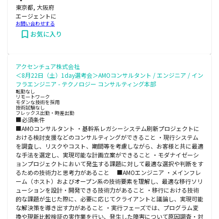
東京都, 大阪府
エージェントに
お問い合わせする
お気に入り
アクセンチュア株式会社
＜8月22日（土）1day選考会＞AMOコンサルタント / エンジニア / イン
フラエンジニア - テクノロジー コンサルティング本部
転勤なし
リモートワーク
モダンな技術を採用
技術試験なし
フレックス出勤・時差出勤
■必須条件
■AMOコンサルタント ・基幹系レガシーシステム刷新プロジェクトに
おける検討支援などのコンサルティングができること ・現行システム
を調査し、リスクやコスト、期間等を考慮しながら、お客様と共に最適
な手法を選定し、実現可能な計画立案ができること ・モダナイゼーシ
ョンプロジェクトにおいて発生する課題に対して最適な選択や判断をす
るための技術力と思考力があること ■AMOエンジニア ・メインフレ
ーム（ホスト）およびオープン系の技術要素を理解し、最適な移行ソリ
ューションを設計・開発できる技術力があること ・移行における技術
的な課題が生じた際に、必要に応じてクライアントと議論し、実現可能
な解決策を導き出す力があること ・実行フェーズでは、プログラム変
換や現新比較検証の実作業を行い、発生した障害について原因調査・対