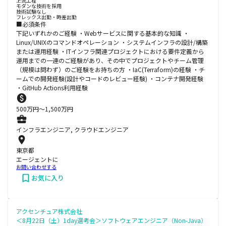
上流工程
モダンな技術を採用
技術試験なし
フレックス出勤・時差出勤
■必須条件
下記いずれかのご経験 ・Webサービスに関する基本的な知識 ・
Linux/UNIXのコマンドオペレーション ・システムインフラの設計/構築
または運用経験 ・ITインフラ関連プロジェクトにおける要件定義から
運用までの一連のご経験があり、その中でプロジェクトやチーム管理
（規模は問わず）のご経験をお持ちの方 ・IaC(Terraform)の経験 ・チ
ームでの開発経験(設計やコードのレビュー経験) ・コンテナ開発経験
・GitHub Actions利用経験
500
万円〜
1,500
万円
インフラエンジニア, クラウドエンジニア
東京都
エージェントに
お問い合わせする
お気に入り
アクセンチュア株式会社
＜8月22日（土）1day選考会＞ソフトウェアエンジニア（Non-Java）