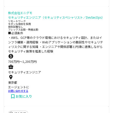
株式会社エニグモ
セキュリティエンジニア（セキュリティスペシャリスト／DevSecOps）
リモートワーク
モダンな技術を採用
技術試験なし
フレックス出勤・時差出勤
■必須条件
・AWS、GCP等のクラウド環境におけるセキュリティ設計、またはイ
ンフラ構築・運用経験 ・Webアプリケーションの脆弱性やセキュリテ
ィリスクに関する知識 ・エンジニアや関係部署と円滑に連携しながら
セキュリティ施策を推進した経験
700
万円〜
1,200
万円
セキュリティエンジニア
東京都
エージェントに
お問い合わせする
お気に入り