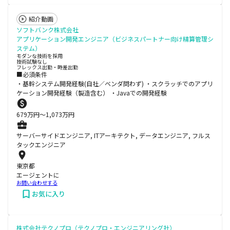
紹介動画
ソフトバンク株式会社
アプリケーション開発エンジニア（ビジネスパートナー向け精算管理シ
ステム）
モダンな技術を採用
技術試験なし
フレックス出勤・時差出勤
■必須条件
・基幹システム開発経験(自社／ベンダ問わず) ・スクラッチでのアプリ
ケーション開発経験（製造含む） ・Javaでの開発経験
679
万円〜
1,073
万円
サーバーサイドエンジニア, ITアーキテクト, データエンジニア, フルス
タックエンジニア
東京都
エージェントに
お問い合わせする
お気に入り
株式会社テクノプロ（テクノプロ・エンジニアリング社）