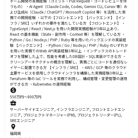
チーム開発の実務経験（コミット・Pull Request・コードレビューを伴
うもの） ・AI Agent（Claude Code, Codex, Gemini CLI, Cursor 等）お
よび生成AI（Claude / ChatGPT / Microsoft Copilot 等）を活用した実
務での開発経験 ・以下の【フロントエンド】【バックエンド】【イン
フラ / SRE】いずれかの要件を満たしている方 【フロントエンド】 ・
TypeScript / React / Next.js を用いた開発実務経験が3年以上あり、
React の基本機能（State・副作用・Context 等）を理解している方 ・
Python / Go / Node.js / PHP / Ruby 等を用いたバックエンドの実装経
験 【バックエンド】 ・Python / Go / Node.js / PHP / Ruby のいずれか
を用いた実務でのWeb API実装経験3年以上 ・インデックスのトレード
オフを理解した上で、性能を考慮したDB設計・SQL実装ができる方 ・
クリーンアーキテクチャの概念を理解し、責務ごとにコードを適切なレ
イヤーに配置できる方 【インフラ / SRE】 ・AWS / GCP 等のクラウド
主要サービスを使用しクラウドインフラを構築した実務経験3年以上 ・
Terraform 等の IaC ツールを実務で利用し、構成管理・変更管理の運用
ができる方 ・Kubernetes の運用経験
550
万円〜
800
万円
サーバーサイドエンジニア, インフラエンジニア, フロントエンドエン
ジニア, プロジェクトマネージャー(PM), プロジェクトリーダー(PL),
SREエンジニア
福岡県