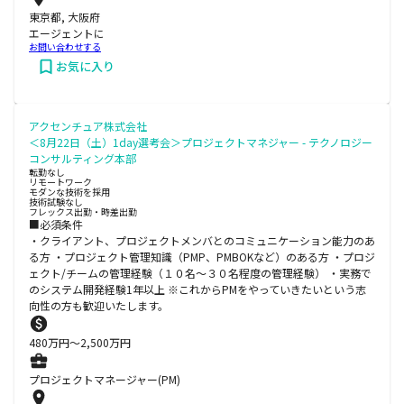
東京都, 大阪府
エージェントに
お問い合わせする
お気に入り
アクセンチュア株式会社
＜8月22日（土）1day選考会＞プロジェクトマネジャー - テクノロジー
コンサルティング本部
転勤なし
リモートワーク
モダンな技術を採用
技術試験なし
フレックス出勤・時差出勤
■必須条件
・クライアント、プロジェクトメンバとのコミュニケーション能力のあ
る方 ・プロジェクト管理知識（PMP、PMBOKなど）のある方 ・プロジ
ェクト/チームの管理経験（１０名～３０名程度の管理経験） ・実務で
のシステム開発経験1年以上 ※これからPMをやっていきたいという志
向性の方も歓迎いたします。
480
万円〜
2,500
万円
プロジェクトマネージャー(PM)