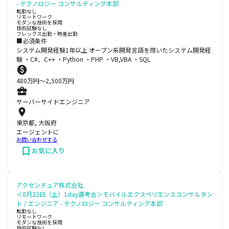
- テクノロジー コンサルティング本部
転勤なし
リモートワーク
モダンな技術を採用
技術試験なし
フレックス出勤・時差出勤
■必須条件
システム開発経験1年以上 オープン系開発言語を用いたシステム開発経
験 ・C#、C++ ・Python ・PHP ・VB,VBA ・SQL
480
万円〜
2,500
万円
サーバーサイドエンジニア
東京都, 大阪府
エージェントに
お問い合わせする
お気に入り
アクセンチュア株式会社
＜8月22日（土）1day選考会＞モバイルエクスペリエンスコンサルタン
ト / エンジニア - テクノロジー コンサルティング本部
転勤なし
リモートワーク
モダンな技術を採用
技術試験なし