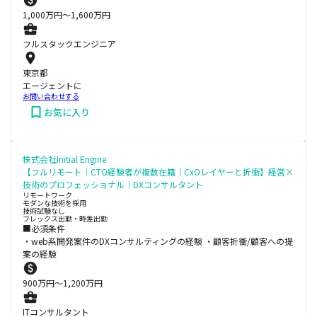
1,000
万円〜
1,600
万円
フルスタックエンジニア
東京都
エージェントに
お問い合わせする
お気に入り
株式会社Initial Engine
【フルリモート｜CTO経験者が複数在籍｜CxOレイヤーと折衝】経営×
技術のプロフェッショナル｜DXコンサルタント
リモートワーク
モダンな技術を採用
技術試験なし
フレックス出勤・時差出勤
■必須条件
・web系開発案件のDXコンサルティングの経験 ・顧客折衝/顧客への提
案の経験
900
万円〜
1,200
万円
ITコンサルタント