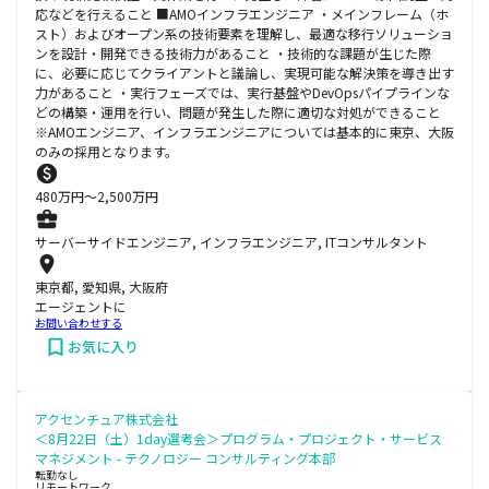
応などを行えること ■AMOインフラエンジニア ・メインフレーム（ホ
スト）およびオープン系の技術要素を理解し、最適な移行ソリューショ
ンを設計・開発できる技術力があること ・技術的な課題が生じた際
に、必要に応じてクライアントと議論し、実現可能な解決策を導き出す
力があること ・実行フェーズでは、実行基盤やDevOpsパイプラインな
どの構築・運用を行い、問題が発生した際に適切な対処ができること
※AMOエンジニア、インフラエンジニアについては基本的に東京、大阪
のみの採用となります。
480
万円〜
2,500
万円
サーバーサイドエンジニア, インフラエンジニア, ITコンサルタント
東京都, 愛知県, 大阪府
エージェントに
お問い合わせする
お気に入り
アクセンチュア株式会社
＜8月22日（土）1day選考会＞プログラム・プロジェクト・サービス
マネジメント - テクノロジー コンサルティング本部
転勤なし
リモートワーク