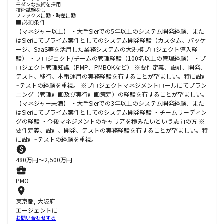
モダンな技術を採用
技術試験なし
フレックス出勤・時差出勤
■必須条件
【マネジャー以上】 ・大手SIerでの5年以上のシステム開発経験、また
はSIerにてプライム案件としてのシステム開発経験（カスタム、パッケ
ージ、SaaS等を活用した業務システムの大規模プロジェクト導入経
験） ・プロジェクト/チームの管理経験（100名以上の管理経験） ・プ
ロジェクト管理知識（PMP、PMBOKなど） ※要件定義、設計、開発、
テスト、移行、本番運用の実務経験を有することが望ましい。特に設計
~テストの経験を重視。 ※プロジェクトマネジメントロールにてプラン
ニング（管理計画及び実行計画策定）の経験を有することが望ましい。
【マネジャー未満】 ・大手SIerでの3年以上のシステム開発経験、また
はSIerにてプライム案件としてのシステム開発経験 ・チームリーディン
グの経験 ・今後マネジメントのキャリアを積みたいという志向の方 ※
要件定義、設計、開発、テストの実務経験を有することが望ましい。特
に設計~テストの経験を重視。
480
万円〜
2,500
万円
PMO
東京都, 大阪府
エージェントに
お問い合わせする