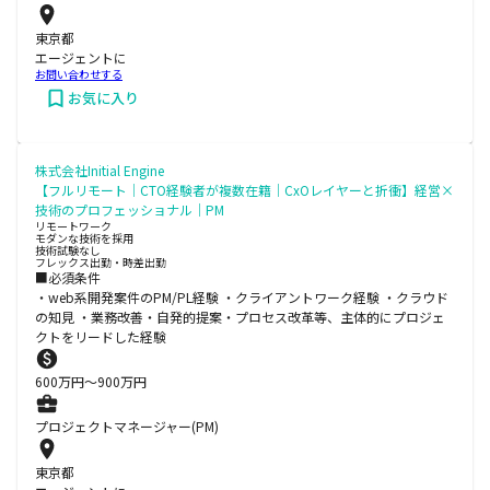
東京都
エージェントに
お問い合わせする
お気に入り
株式会社Initial Engine
【フルリモート｜CTO経験者が複数在籍｜CxOレイヤーと折衝】経営×
技術のプロフェッショナル｜PM
リモートワーク
モダンな技術を採用
技術試験なし
フレックス出勤・時差出勤
■必須条件
・web系開発案件のPM/PL経験 ・クライアントワーク経験 ・クラウド
の知見 ・業務改善・自発的提案・プロセス改革等、主体的にプロジェ
クトをリードした経験
600
万円〜
900
万円
プロジェクトマネージャー(PM)
東京都