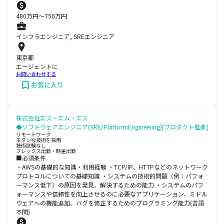
480
万円〜
750
万円
インフラエンジニア, SREエンジニア
東京都
エージェントに
お問い合わせする
お気に入り
株式会社エス・エム・エス
◆ソフトウェアエンジニア(SRE/PlatformEngineering)[プロダクト推進]
リモートワーク
モダンな技術を採用
技術試験なし
フレックス出勤・時差出勤
■必須条件
・AWSの基礎的な知識・利用経験 ・TCP/IP、HTTPなどのネットワーク
プロトコルについての基礎知識 ・システムの技術的問題（例：パフォ
ーマンス低下）の原因を発見、解決するための能力 ・システムのパフ
ォーマンスや信頼性を向上させるのに必要なアプリケーション、ミドル
ウェアへの機能追加、バグを修正するためのプログラミング能力(言語
不問)