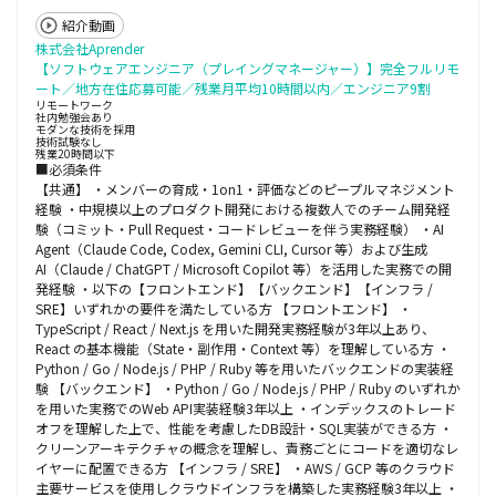
紹介動画
株式会社Aprender
【ソフトウェアエンジニア（プレイングマネージャー）】完全フルリモ
ート／地方在住応募可能／残業月平均10時間以内／エンジニア9割
リモートワーク
社内勉強会あり
モダンな技術を採用
技術試験なし
残業20時間以下
■必須条件
【共通】 ・メンバーの育成・1on1・評価などのピープルマネジメント
経験 ・中規模以上のプロダクト開発における複数人でのチーム開発経
験（コミット・Pull Request・コードレビューを伴う実務経験） ・AI
Agent（Claude Code, Codex, Gemini CLI, Cursor 等）および生成
AI（Claude / ChatGPT / Microsoft Copilot 等）を活用した実務での開
発経験 ・以下の【フロントエンド】【バックエンド】【インフラ /
SRE】いずれかの要件を満たしている方 【フロントエンド】 ・
TypeScript / React / Next.js を用いた開発実務経験が3年以上あり、
React の基本機能（State・副作用・Context 等）を理解している方 ・
Python / Go / Node.js / PHP / Ruby 等を用いたバックエンドの実装経
験 【バックエンド】 ・Python / Go / Node.js / PHP / Ruby のいずれか
を用いた実務でのWeb API実装経験3年以上 ・インデックスのトレード
オフを理解した上で、性能を考慮したDB設計・SQL実装ができる方 ・
クリーンアーキテクチャの概念を理解し、責務ごとにコードを適切なレ
イヤーに配置できる方 【インフラ / SRE】 ・AWS / GCP 等のクラウド
主要サービスを使用しクラウドインフラを構築した実務経験3年以上 ・