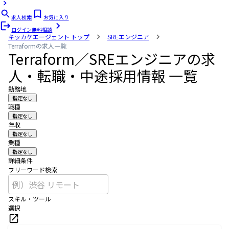
求人検索
お気に入り
ログイン
無料相談
キッカケエージェント
トップ
SREエンジニア
Terraformの求人一覧
Terraform／SREエンジニアの求
人・転職・中途採用情報 一覧
勤務地
指定なし
職種
指定なし
年収
指定なし
業種
指定なし
詳細条件
フリーワード検索
スキル・ツール
選択