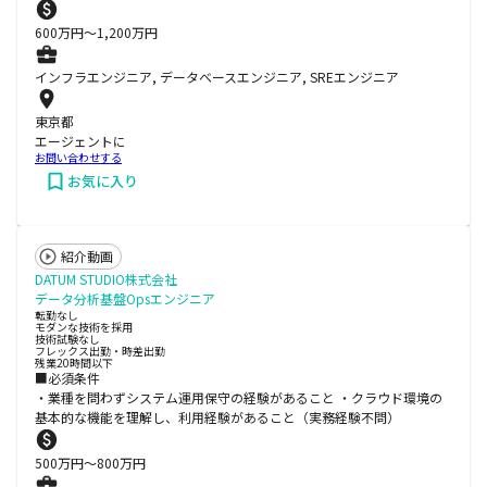
600
万円〜
1,200
万円
インフラエンジニア, データベースエンジニア, SREエンジニア
東京都
エージェントに
お問い合わせする
お気に入り
紹介動画
DATUM STUDIO株式会社
データ分析基盤Opsエンジニア
転勤なし
モダンな技術を採用
技術試験なし
フレックス出勤・時差出勤
残業20時間以下
■必須条件
・業種を問わずシステム運用保守の経験があること ・クラウド環境の
基本的な機能を理解し、利用経験があること（実務経験不問）
500
万円〜
800
万円