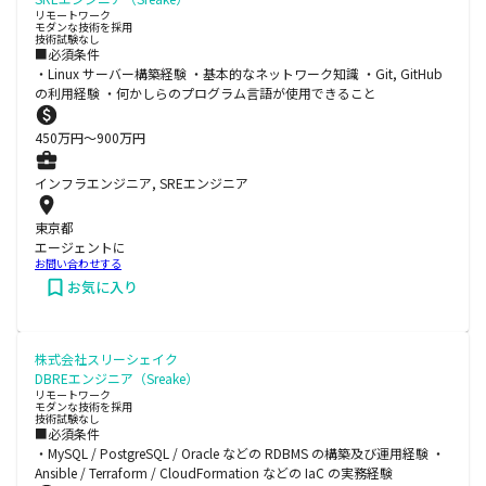
リモートワーク
モダンな技術を採用
技術試験なし
■必須条件
・Linux サーバー構築経験 ・基本的なネットワーク知識 ・Git, GitHub
の利用経験 ・何かしらのプログラム言語が使用できること
450
万円〜
900
万円
インフラエンジニア, SREエンジニア
東京都
エージェントに
お問い合わせする
お気に入り
株式会社スリーシェイク
DBREエンジニア（Sreake）
リモートワーク
モダンな技術を採用
技術試験なし
■必須条件
・MySQL / PostgreSQL / Oracle などの RDBMS の構築及び運用経験 ・
Ansible / Terraform / CloudFormation などの IaC の実務経験