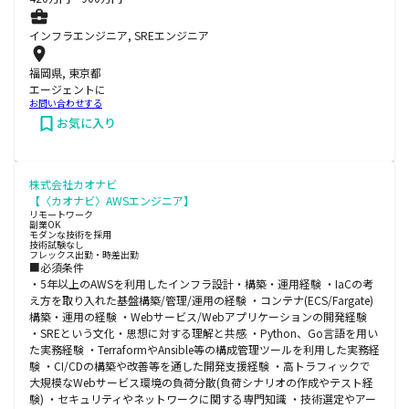
インフラエンジニア, SREエンジニア
福岡県, 東京都
エージェントに
お問い合わせする
お気に入り
株式会社カオナビ
【〈カオナビ〉AWSエンジニア】
リモートワーク
副業OK
モダンな技術を採用
技術試験なし
フレックス出勤・時差出勤
■必須条件
・5年以上のAWSを利用したインフラ設計・構築・運用経験 ・IaCの考
え方を取り入れた基盤構築/管理/運用の経験 ・コンテナ(ECS/Fargate)
構築・運用の経験 ・Webサービス/Webアプリケーションの開発経験
・SREという文化・思想に対する理解と共感 ・Python、Go言語を用い
た実務経験 ・TerraformやAnsible等の構成管理ツールを利用した実務経
験 ・CI/CDの構築や改善等を通した開発支援経験 ・高トラフィックで
大規模なWebサービス環境の負荷分散(負荷シナリオの作成やテスト経
験) ・セキュリティやネットワークに関する専門知識 ・技術選定やアー