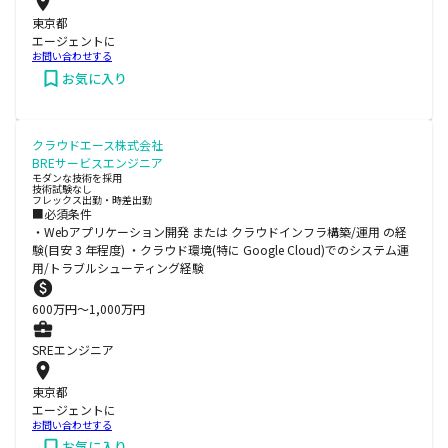
東京都
エージェントに
お問い合わせする
お気に入り
クラウドエース株式会社
BREサービスエンジニア
モダンな技術を採用
技術試験なし
フレックス出勤・時差出勤
■必須条件
・Webアプリケーション開発 または クラウドインフラ構築/運用 の経
験(目安 3 年程度) ・クラウド環境(特に Google Cloud)でのシステム運
用/トラブルシューティング経験
600
万円〜
1,000
万円
SREエンジニア
東京都
エージェントに
お問い合わせする
お気に入り