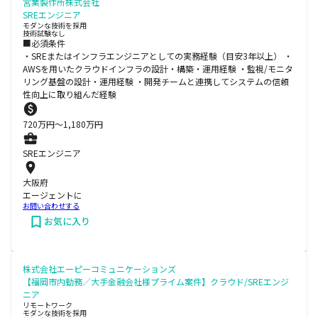
営業製作所株式会社
SREエンジニア
モダンな技術を採用
技術試験なし
■必須条件
・SREまたはインフラエンジニアとしての実務経験（目安3年以上） ・
AWSを用いたクラウドインフラの設計・構築・運用経験 ・監視/モニタ
リング基盤の設計・運用経験 ・開発チームと連携してシステムの信頼
性向上に取り組んだ経験
720
万円〜
1,180
万円
SREエンジニア
大阪府
エージェントに
お問い合わせする
お気に入り
株式会社エーピーコミュニケーションズ
【福岡市内勤務／大手金融会社様プライム案件】クラウド/SREエンジ
ニア
リモートワーク
モダンな技術を採用