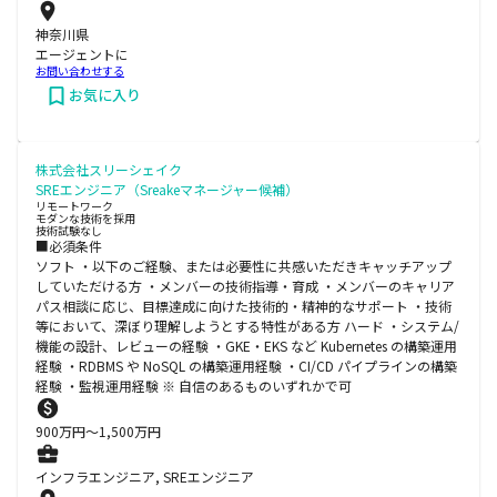
神奈川県
エージェントに
お問い合わせする
お気に入り
株式会社スリーシェイク
SREエンジニア（Sreakeマネージャー候補）
リモートワーク
モダンな技術を採用
技術試験なし
■必須条件
ソフト ・以下のご経験、または必要性に共感いただきキャッチアップ
していただける方 ・メンバーの技術指導・育成 ・メンバーのキャリア
パス相談に応じ、目標達成に向けた技術的・精神的なサポート ・技術
等において、深ぼり理解しようとする特性がある方 ハード ・システム/
機能の設計、レビューの経験 ・GKE・EKS など Kubernetes の構築運用
経験 ・RDBMS や NoSQL の構築運用経験 ・CI/CD パイプラインの構築
経験 ・監視運用経験 ※ 自信のあるものいずれかで可
900
万円〜
1,500
万円
インフラエンジニア, SREエンジニア