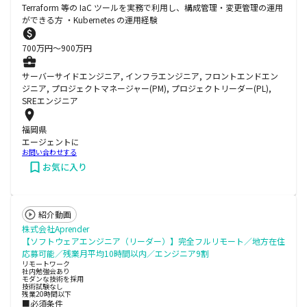
Terraform 等の IaC ツールを実務で利用し、構成管理・変更管理の運用
ができる方 ・Kubernetes の運用経験
700
万円〜
900
万円
サーバーサイドエンジニア, インフラエンジニア, フロントエンドエン
ジニア, プロジェクトマネージャー(PM), プロジェクトリーダー(PL),
SREエンジニア
福岡県
エージェントに
お問い合わせする
お気に入り
紹介動画
株式会社Aprender
【ソフトウェアエンジニア（リーダー）】完全フルリモート／地方在住
応募可能／残業月平均10時間以内／エンジニア9割
リモートワーク
社内勉強会あり
モダンな技術を採用
技術試験なし
残業20時間以下
■必須条件