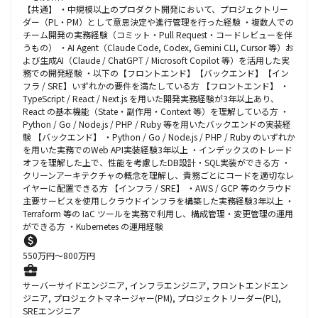
【共通】 ・中規模以上のプロダクト開発において、プロジェクトリー
ダー（PL・PM）として意思決定や進行管理を行った経験 ・複数人での
チーム開発の実務経験（コミット・Pull Request・コードレビューを伴
うもの） ・AI Agent（Claude Code, Codex, Gemini CLI, Cursor 等）お
よび生成AI（Claude / ChatGPT / Microsoft Copilot 等）を活用した実
務での開発経験 ・以下の【フロントエンド】【バックエンド】【イン
フラ / SRE】いずれかの要件を満たしている方 【フロントエンド】 ・
TypeScript / React / Next.js を用いた開発実務経験が3年以上あり、
React の基本機能（State・副作用・Context 等）を理解している方 ・
Python / Go / Node.js / PHP / Ruby 等を用いたバックエンドの実装経
験 【バックエンド】 ・Python / Go / Node.js / PHP / Ruby のいずれか
を用いた実務でのWeb API実装経験3年以上 ・インデックスのトレード
オフを理解した上で、性能を考慮したDB設計・SQL実装ができる方 ・
クリーンアーキテクチャの概念を理解し、責務ごとにコードを適切なレ
イヤーに配置できる方 【インフラ / SRE】 ・AWS / GCP 等のクラウド
主要サービスを使用しクラウドインフラを構築した実務経験3年以上 ・
Terraform 等の IaC ツールを実務で利用し、構成管理・変更管理の運用
ができる方 ・Kubernetes の運用経験
550
万円〜
800
万円
サーバーサイドエンジニア, インフラエンジニア, フロントエンドエン
ジニア, プロジェクトマネージャー(PM), プロジェクトリーダー(PL),
SREエンジニア