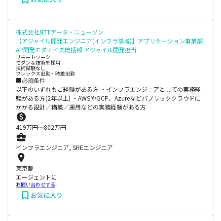
株式会社NTTデータ・ニューソン
【アジャイル開発エンジニア(インフラ領域)】アプリケーション事業部
AP開発モダナイズ統括部 アジャイル開発担当
リモートワーク
モダンな技術を採用
技術試験なし
フレックス出勤・時差出勤
■必須条件
以下のいずれもご経験がある方 ・インフラエンジニアとしての実務経
験がある方(2年以上) ・AWSやGCP、Azureなどパブリッククラウドに
かかる設計／構築／運用などの実務経験がある方
419
万円〜
802
万円
インフラエンジニア, SREエンジニア
東京都
エージェントに
お問い合わせする
お気に入り