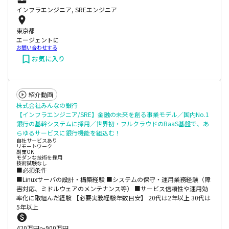
インフラエンジニア, SREエンジニア
東京都
エージェントに
お問い合わせする
お気に入り
紹介動画
株式会社みんなの銀行
【インフラエンジニア/SRE】金融の未来を創る事業モデル／国内No.1
銀行の基幹システムに採用／世界初・フルクラウドのBaaS基盤で、あ
らゆるサービスに銀行機能を組込む！
自社サービスあり
リモートワーク
副業OK
モダンな技術を採用
技術試験なし
■必須条件
■Linuxサーバの設計・構築経験 ■システムの保守・運用業務経験（障
害対応、ミドルウェアのメンテナンス等） ■サービス信頼性や運用効
率化に取組んだ経験 【必要実務経験年数目安】 20代は2年以上 30代は
5年以上
420
万円〜
900
万円