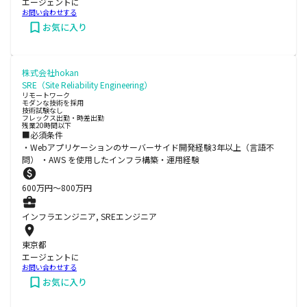
エージェントに
お問い合わせする
お気に入り
株式会社hokan
SRE（Site Reliability Engineering）
リモートワーク
モダンな技術を採用
技術試験なし
フレックス出勤・時差出勤
残業20時間以下
■必須条件
・Webアプリケーションのサーバーサイド開発経験3年以上（言語不
問） ・AWS を使用したインフラ構築・運用経験
600
万円〜
800
万円
インフラエンジニア, SREエンジニア
東京都
エージェントに
お問い合わせする
お気に入り