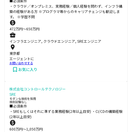
■必須条件
・クラウド／オンプレミス、実務経験／個人経験を問わず、インフラ構
築の経験がある方 ※プログラマ等からのキャリアチェンジも歓迎しま
す。 ※学歴不問
472
万円〜
650
万円
インフラエンジニア, クラウドエンジニア, SREエンジニア
東京都
エージェントに
お問い合わせする
お気に入り
株式会社コントロールテクノロジー
SRE
モダンな技術を採用
技術試験なし
■必須条件
・SREもしくはそれに準ずる業務経験(2年以上目安) ・CI/CDの構築経験
(2年以上目安)
600
万円〜
1,050
万円