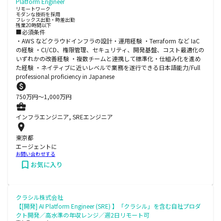
Platform Engineer
リモートワーク
モダンな技術を採用
フレックス出勤・時差出勤
残業20時間以下
■必須条件
・AWS などクラウドインフラの設計・運用経験 ・Terraform など IaC
の経験 ・CI/CD、権限管理、セキュリティ、開発基盤、コスト最適化の
いずれかの改善経験 ・複数チームと連携して標準化・仕組み化を進め
た経験 ・ネイティブに近いレベルで業務を遂行できる日本語能力/Full
professional proficiency in Japanese
750
万円〜
1,000
万円
インフラエンジニア, SREエンジニア
東京都
エージェントに
お問い合わせする
お気に入り
クラシル株式会社
【[開発] AI Platform Engineer (SRE) 】「クラシル」を含む自社プロダ
クト開発／高水準の年収レンジ／週2日リモート可