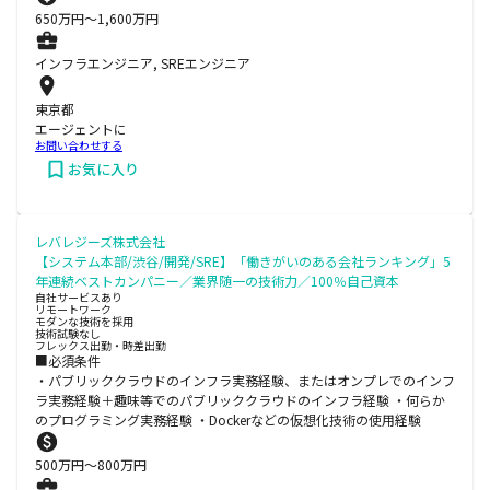
650
万円〜
1,600
万円
インフラエンジニア, SREエンジニア
東京都
エージェントに
お問い合わせする
お気に入り
レバレジーズ株式会社
【システム本部/渋谷/開発/SRE】「働きがいのある会社ランキング」5
年連続ベストカンパニー／業界随一の技術力／100％自己資本
自社サービスあり
リモートワーク
モダンな技術を採用
技術試験なし
フレックス出勤・時差出勤
■必須条件
・パブリッククラウドのインフラ実務経験、またはオンプレでのインフ
ラ実務経験＋趣味等でのパブリッククラウドのインフラ経験 ・何らか
のプログラミング実務経験 ・Dockerなどの仮想化技術の使用経験
500
万円〜
800
万円