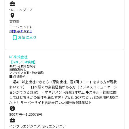
SREエンジニア
東京都
エージェントに
お問い合わせする
お気に入り
NE株式会社
【SRE／EM候補】
モダンな技術を採用
技術試験なし
フレックス出勤・時差出勤
■必須条件
・週4日以上出社できる方（原則出社、週1回リモートをする方が現状
多いです） ・日本語での業務経験がある方（ビジネスコミュニケーシ
ョンができる想定） ・マネジメント経験3年以上 ◆スキル・経験に関
してはどちらかの条件を満たす方 \- AWS, GCPなどIaaSの運用経験5年
以上 \- サーバーサイド言語を用いた開発経験5年以上
800
万円〜
1,200
万円
インフラエンジニア, SREエンジニア