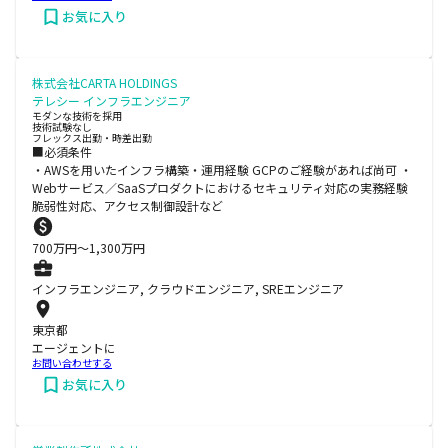
お気に入り
株式会社CARTA HOLDINGS
テレシー インフラエンジニア
モダンな技術を採用
技術試験なし
フレックス出勤・時差出勤
■必須条件
・AWSを用いたインフラ構築・運用経験 GCPのご経験があれば尚可 ・
Webサービス／SaaSプロダクトにおけるセキュリティ対応の実務経験
脆弱性対応、アクセス制御設計など
700
万円〜
1,300
万円
インフラエンジニア, クラウドエンジニア, SREエンジニア
東京都
エージェントに
お問い合わせする
お気に入り