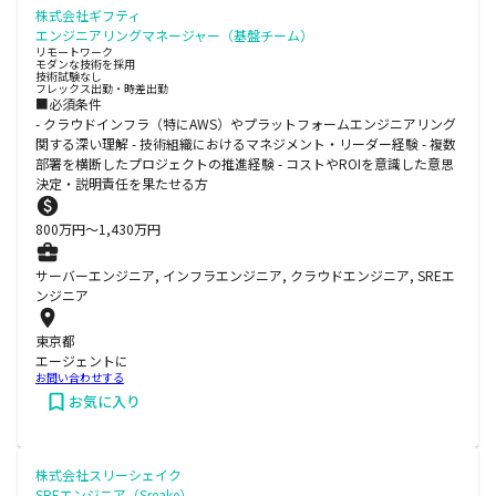
株式会社ギフティ
エンジニアリングマネージャー（基盤チーム）
リモートワーク
モダンな技術を採用
技術試験なし
フレックス出勤・時差出勤
■必須条件
- クラウドインフラ（特にAWS）やプラットフォームエンジニアリング
関する深い理解 - 技術組織におけるマネジメント・リーダー経験 - 複数
部署を横断したプロジェクトの推進経験 - コストやROIを意識した意思
決定・説明責任を果たせる方
800
万円〜
1,430
万円
サーバーエンジニア, インフラエンジニア, クラウドエンジニア, SREエ
ンジニア
東京都
エージェントに
お問い合わせする
お気に入り
株式会社スリーシェイク
SREエンジニア（Sreake）