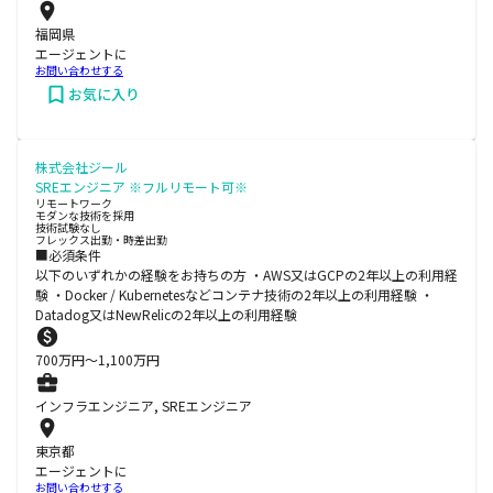
福岡県
エージェントに
お問い合わせする
お気に入り
株式会社ジール
SREエンジニア ※フルリモート可※
リモートワーク
モダンな技術を採用
技術試験なし
フレックス出勤・時差出勤
■必須条件
以下のいずれかの経験をお持ちの方 ・AWS又はGCPの2年以上の利用経
験 ・Docker / Kubernetesなどコンテナ技術の2年以上の利用経験 ・
Datadog又はNewRelicの2年以上の利用経験
700
万円〜
1,100
万円
インフラエンジニア, SREエンジニア
東京都
エージェントに
お問い合わせする