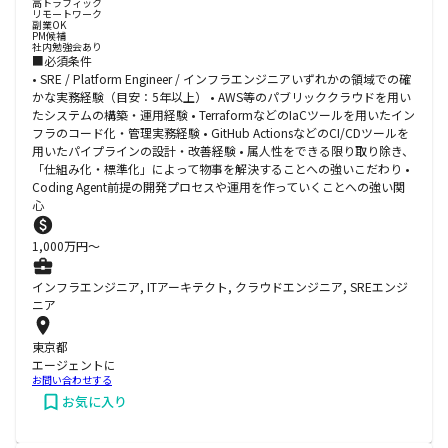
高トラフィック
リモートワーク
副業OK
PM候補
社内勉強会あり
■必須条件
• SRE / Platform Engineer / インフラエンジニアいずれかの領域での確
かな実務経験（目安：5年以上） • AWS等のパブリッククラウドを用い
たシステムの構築・運用経験 • TerraformなどのIaCツールを用いたイン
フラのコード化・管理実務経験 • GitHub ActionsなどのCI/CDツールを
用いたパイプラインの設計・改善経験 • 属人性をできる限り取り除き、
「仕組み化・標準化」によって物事を解決することへの強いこだわり •
Coding Agent前提の開発プロセスや運用を作っていくことへの強い関
心
1,000
万円〜
インフラエンジニア, ITアーキテクト, クラウドエンジニア, SREエンジ
ニア
東京都
エージェントに
お問い合わせする
お気に入り