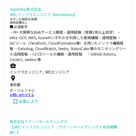
Supership株式会社
SRE/インフラエンジニア【Momentum】
モダンな技術を採用
技術試験なし
■必須条件
・中~大規模なWebサービス開発・運用経験（実務3年以上目安） ・
Infra: GCP, AWS, Azureのいずれかを利用した新規構築・運用経験 ・
IaCツール（Terraform, CloudFormation等）を用いたインフラ構築経
験 ・Datadog, CloudWatch, Sentry, StatusCake 等のモニタリングツー
ル活用経験 ・CI/CDツールの構築・運用経験 ・GitHub Actions,
CircleCI, Jenkins 等
インフラエンジニア, SREエンジニア
東京都
エージェントに
お問い合わせする
お気に入り
株式会社ラクーンホールディングス
【SRE/インフラエンジニア （ラクーンホールディングス 技術戦略
部）】