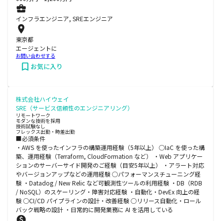
インフラエンジニア, SREエンジニア
東京都
エージェントに
お問い合わせする
お気に入り
株式会社ハイウェイ
SRE（サービス信頼性のエンジニアリング）
リモートワーク
モダンな技術を採用
技術試験なし
フレックス出勤・時差出勤
■必須条件
・AWS を使ったインフラの構築運用経験（5年以上） ○IaC を使った構
築、運用経験（Terraform, CloudFormation など） ・Web アプリケー
ションのサーバーサイド開発のご経験（目安5年以上） ・アラート対応
やバージョンアップなどの運用経験 ○パフォーマンスチューニング経
験 ・Datadog / New Relic など可観測性ツールの利用経験 ・DB（RDB
/ NoSQL）のスケーリング・障害対応経験 ・自動化・DevEx 向上の経
験 ○CI/CD パイプラインの設計・改善経験 ○リリース自動化・ロール
バック戦略の設計 ・日常的に開発業務に AI を活用している