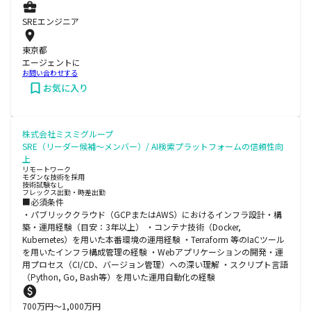
SREエンジニア
東京都
エージェントに
お問い合わせする
お気に入り
株式会社ミスミグループ
SRE（リーダー候補～メンバー）/ AI検索プラットフォームの信頼性向
上
リモートワーク
モダンな技術を採用
技術試験なし
フレックス出勤・時差出勤
■必須条件
・パブリッククラウド（GCPまたはAWS）におけるインフラ設計・構
築・運用経験（目安：3年以上） ・コンテナ技術（Docker,
Kubernetes）を用いた本番環境の運用経験 ・Terraform 等のIaCツール
を用いたインフラ構成管理の経験 ・Webアプリケーションの開発・運
用プロセス（CI/CD、バージョン管理）への深い理解 ・スクリプト言語
（Python, Go, Bash等）を用いた運用自動化の経験
700
万円〜
1,000
万円