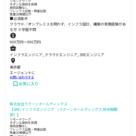
リモートワーク
モダンな技術を採用
技術試験なし
フレックス出勤・時差出勤
残業20時間以下
■必須条件
クラウド／オンプレミスを問わず、インフラ設計、構築の実務経験があ
る方 ※学歴不問
600
万円〜
900
万円
インフラエンジニア, クラウドエンジニア, SREエンジニア
東京都
エージェントに
お問い合わせする
お気に入り
株式会社ラクーンホールディングス
【SRE/インフラエンジニア （ラクーンホールディングス 技術戦略
部）】
リモートワーク
モダンな技術を採用
技術試験なし
フレックス出勤・時差出勤
残業20時間以下