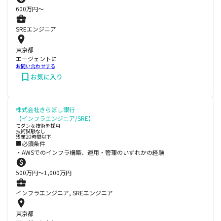
600
万円〜
SREエンジニア
東京都
エージェントに
お問い合わせする
お気に入り
株式会社きらぼし銀行
【インフラエンジニア/SRE】
モダンな技術を採用
技術試験なし
残業20時間以下
■必須条件
・AWSでのインフラ構築、運用・管理のいずれかの経験
500
万円〜
1,000
万円
インフラエンジニア, SREエンジニア
東京都