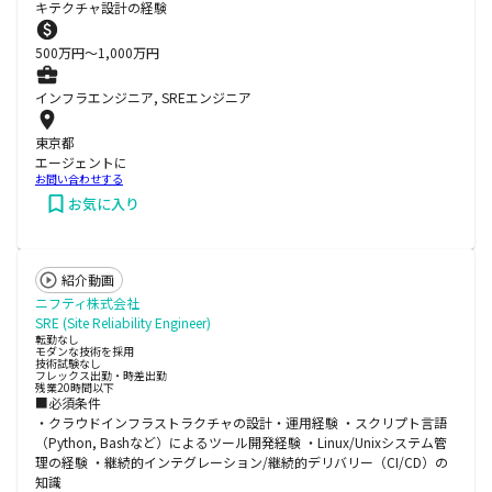
キテクチャ設計の経験
500
万円〜
1,000
万円
インフラエンジニア, SREエンジニア
東京都
エージェントに
お問い合わせする
お気に入り
紹介動画
ニフティ株式会社
SRE (Site Reliability Engineer)
転勤なし
モダンな技術を採用
技術試験なし
フレックス出勤・時差出勤
残業20時間以下
■必須条件
・クラウドインフラストラクチャの設計・運用経験 ・スクリプト言語
（Python, Bashなど）によるツール開発経験 ・Linux/Unixシステム管
理の経験 ・継続的インテグレーション/継続的デリバリー（CI/CD）の
知識