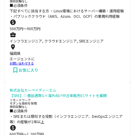
技術試験なし
■必須条件
下記すべてに該当する方 ・Linux環境におけるサーバー構築・運用経験
・パブリッククラウド（AWS、Azure、OCI、GCP）の業務利用経験
500
万円〜
900
万円
インフラエンジニア, クラウドエンジニア, SREエンジニア
福岡県
エージェントに
お問い合わせする
お気に入り
株式会社カーペイディーエム
【SRE】◇豊田通商G×海外向け中古車販売ECサイトを展開
リモートワーク
モダンな技術を採用
技術試験なし
■必須条件
・SREまたは類似する役割（インフラエンジニア、DevOpsエンジニア
等）の経験が2年以上
600
万円〜
1,200
万円