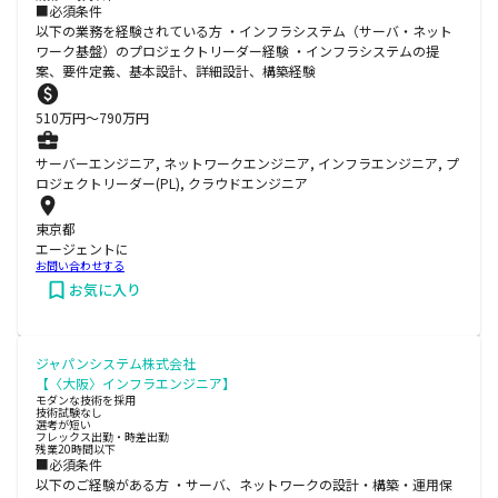
■必須条件
以下の業務を経験されている方 ・インフラシステム（サーバ・ネット
ワーク基盤）のプロジェクトリーダー経験 ・インフラシステムの提
案、要件定義、基本設計、詳細設計、構築経験
510
万円〜
790
万円
サーバーエンジニア, ネットワークエンジニア, インフラエンジニア, プ
ロジェクトリーダー(PL), クラウドエンジニア
東京都
エージェントに
お問い合わせする
お気に入り
ジャパンシステム株式会社
【〈大阪〉インフラエンジニア】
モダンな技術を採用
技術試験なし
選考が短い
フレックス出勤・時差出勤
残業20時間以下
■必須条件
以下のご経験がある方 ・サーバ、ネットワークの設計・構築・運用保