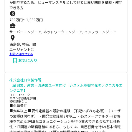
が関与するため、ヒューマンスキルとして他者と良い関係を構築・維持
できる方
780
万円〜
1,030
万円
サーバーエンジニア, ネットワークエンジニア, インフラエンジニア
東京都, 神奈川県
エージェントに
お問い合わせする
お気に入り
株式会社日立製作所
【金融業、産業・流通業ユーザ向け システム基盤開発のテクニカルエ
ンジニア】
リモートワーク
モダンな技術を採用
技術試験なし
■必須条件
■大卒以上 ■要件定義基本設計の経験 【下記いずれも必須】（ユーザ
の業種は問わず） ・開発実務経験3年以上 ・各ステークホルダー(お客
様を含め)と円滑なコミュニケーションを行う事のできる会話力と積極
性 ・IT関連の職務経験のある方、もしくは、自己啓発を行い(基本情報
技術者の資格を取得等)、IT関連の職種従事を目指している方