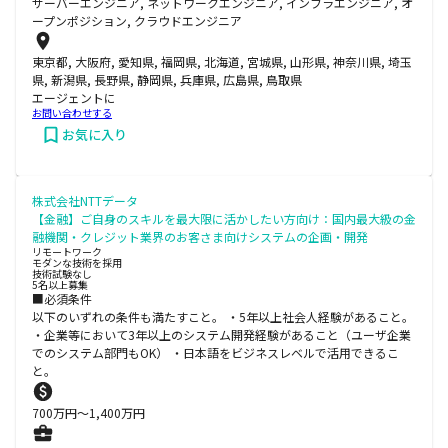
サーバーエンジニア, ネットワークエンジニア, インフラエンジニア, オ
ープンポジション, クラウドエンジニア
東京都, 大阪府, 愛知県, 福岡県, 北海道, 宮城県, 山形県, 神奈川県, 埼玉
県, 新潟県, 長野県, 静岡県, 兵庫県, 広島県, 鳥取県
エージェントに
お問い合わせする
お気に入り
株式会社NTTデータ
【金融】ご自身のスキルを最大限に活かしたい方向け：国内最大級の金
融機関・クレジット業界のお客さま向けシステムの企画・開発
リモートワーク
モダンな技術を採用
技術試験なし
5名以上募集
■必須条件
以下のいずれの条件も満たすこと。 ・5年以上社会人経験があること。
・企業等において3年以上のシステム開発経験があること（ユーザ企業
でのシステム部門もOK） ・日本語をビジネスレベルで活用できるこ
と。
700
万円〜
1,400
万円