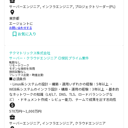
サーバーエンジニア, インフラエンジニア, プロジェクトリーダー(PL)
東京都
エージェントに
お問い合わせする
お気に入り
テクマトリックス株式会社
サーバー・クラウドエンジニア ◎受託プライム案件
転勤なし
リモートワーク
モダンな技術を採用
技術試験なし
フレックス出勤・時差出勤
■必須条件
・Linux系システムの設計・構築・運用いずれかの経験：5年以上 ・
WEB系システムのインフラ設計・構築・運用の経験：3年以上 ・基本的
なネットワークの知識（L4/L7、DNS、TLS、ロードバランシングな
ど） ・ドキュメント作成・レビュー能力、チームで成果を出す志向性
570
万円〜
1,000
万円
サーバーエンジニア, インフラエンジニア, クラウドエンジニア