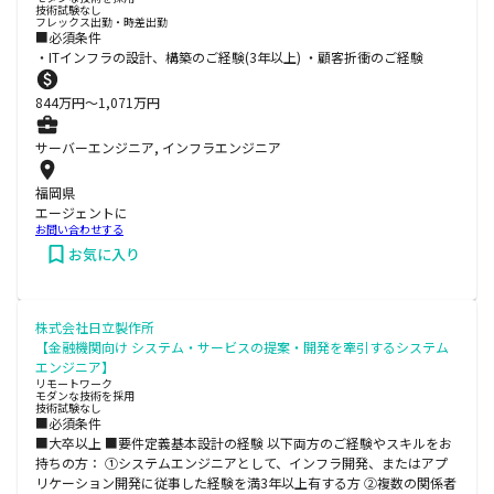
技術試験なし
フレックス出勤・時差出勤
■必須条件
・ITインフラの設計、構築のご経験(3年以上) ・顧客折衝のご経験
844
万円〜
1,071
万円
サーバーエンジニア, インフラエンジニア
福岡県
エージェントに
お問い合わせする
お気に入り
株式会社日立製作所
【金融機関向け システム・サービスの提案・開発を牽引するシステム
エンジニア】
リモートワーク
モダンな技術を採用
技術試験なし
■必須条件
■大卒以上 ■要件定義基本設計の経験 以下両方のご経験やスキルをお
持ちの方： ①システムエンジニアとして、インフラ開発、またはアプ
リケーション開発に従事した経験を満3年以上有する方 ②複数の関係者