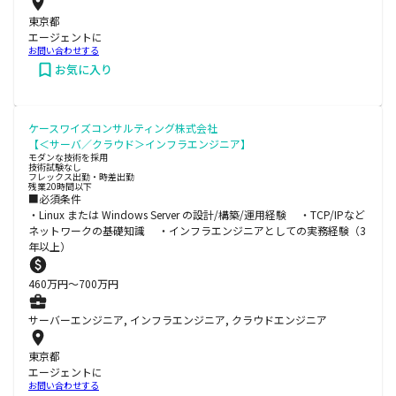
東京都
エージェントに
お問い合わせする
お気に入り
ケースワイズコンサルティング株式会社
【＜サーバ／クラウド＞インフラエンジニア】
モダンな技術を採用
技術試験なし
フレックス出勤・時差出勤
残業20時間以下
■必須条件
・Linux または Windows Server の設計/構築/運用経験 ・TCP/IPなど
ネットワークの基礎知識 ・インフラエンジニアとしての実務経験（3
年以上）
460
万円〜
700
万円
サーバーエンジニア, インフラエンジニア, クラウドエンジニア
東京都
エージェントに
お問い合わせする