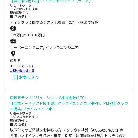
【中日本SI第1部】インフラエンジニア（サーバ）
リモートワーク
モダンな技術を採用
技術試験なし
■必須条件
・インフラに関するシステム提案・設計・構築の経験
725
万円〜
1,370
万円
サーバーエンジニア, インフラエンジニア
愛知県
エージェントに
お問い合わせする
お気に入り
伊藤忠テクノソリューションズ株式会社(CTC)
【産業アーキテクト技術部】クラウドエンジニア◆PM、PL候補/クラウ
ド構築/プライムメイン◆
リモートワーク
モダンな技術を採用
技術試験なし
■必須条件
以下全てのご経験をお持ちの方 ・クラウド基盤（AWS,Azure,GCP等）
を用いたITインフラ設計・構築・提案・運用経験を5年以上お持ちの方