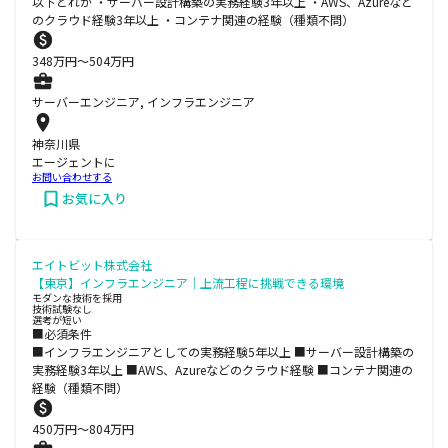
以下どれか ・サーバー設計構築の実務経験3年以上 ・AWS、Azureなど
のクラウド経験3年以上 ・コンテナ関連の経験（種類不問）
348
万円〜
504
万円
サーバーエンジニア, インフラエンジニア
神奈川県
エージェントに
お問い合わせする
お気に入り
エイトビット株式会社
【東京】インフラエンジニア｜上流工程に挑戦できる環境
モダンな技術を採用
技術試験なし
選考が短い
■必須条件
■インフラエンジニアとしての実務経験5年以上 ■サーバー設計構築の
実務経験3年以上 ■AWS、Azureなどのクラウド経験 ■コンテナ関連の
経験（種類不問）
450
万円〜
804
万円