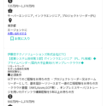
725
万円〜
1,370
万円
サーバーエンジニア, インフラエンジニア, プロジェクトリーダー(PL)
東京都
エージェントに
お問い合わせする
お気に入り
伊藤忠テクノソリューションズ株式会社(CTC)
【産業システム技術第３部】ITインフラエンジニア（PL、PL候補）◆
プライムベンダー/国内大手企業向け/オンプレ～クラウド◆
リモートワーク
モダンな技術を採用
技術試験なし
■必須条件
以下すべてのご経験をお持ちの方 ・プロジェクトリーダー又はチーム
リーダーとして、基本設計～リリースまで一連の工程経験をお持ちの方
・クラウド基盤（AWS,Azure,GCP等）、オンプレミスサーバ/ストレー
ジを用いたITインフラ構築経験を5年以上お持ちの方
900
万円〜
1,370
万円