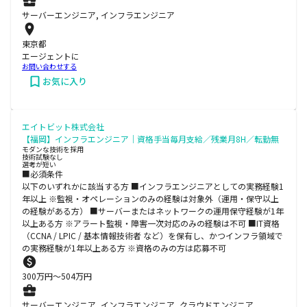
サーバーエンジニア, インフラエンジニア
東京都
エージェントに
お問い合わせする
お気に入り
エイトビット株式会社
【福岡】インフラエンジニア｜資格手当毎月支給／残業月8H／転勤無
モダンな技術を採用
技術試験なし
選考が短い
■必須条件
以下のいずれかに該当する方 ■インフラエンジニアとしての実務経験1
年以上 ※監視・オペレーションのみの経験は対象外（運用・保守以上
の経験がある方） ■サーバーまたはネットワークの運用保守経験が1年
以上ある方 ※アラート監視・障害一次対応のみの経験は不可 ■IT資格
（CCNA / LPIC / 基本情報技術者 など）を保有し、かつインフラ領域で
の実務経験が1年以上ある方 ※資格のみの方は応募不可
300
万円〜
504
万円
サーバーエンジニア, インフラエンジニア, クラウドエンジニア