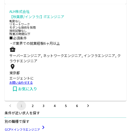
ALH株式会社
【秋葉原/インフラ/】ITエンジニア
転勤なし
リモートワーク
モダンな技術を採用
技術試験なし
残業20時間以下
■必須条件
・IT業界での就業経験6ヶ月以上
サーバーエンジニア, ネットワークエンジニア, インフラエンジニア, ク
ラウドエンジニア
東京都
エージェントに
お問い合わせする
お気に入り
1
2
3
4
5
6
条件が近い求人を探す
別の職種で探す
GCP×インフラエンジニア