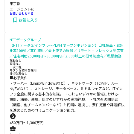
東京都
エージェントに
お問い合わせする
お気に入り
NTTデータグループ
【NTTデータG/インフラ～PLPM オープンポジション】自社製品・受託
比率100％／案件確約／最上流での経験／リモート・フレックス制度有
／住宅補助25,000円～50,000円／2,000以上の研修制度有／私服勤務
転勤なし
商流浅い
上流工程
モダンな技術を採用
技術試験なし
■必須条件
・サーバー（Linux/Windowsなど）、ネットワーク（TCP/IP、ルー
タ/FWなど）、ストレージ、データベース、ミドルウェアなど、ITイン
フラ全般に関する基本的な知識。 ・これらいずれかの領域における、
設計、構築、運用、保守のいずれかの実務経験。 ・社内外の関係者
（顧客、他チームメンバーなど）と円滑に連携し、要件定義や課題解決
を進めるためのコミュニケーション能力。
450
万円〜
1,300
万円