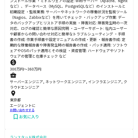
ンストール作業 ・ミドルウェアの設定: Webサーバー（Apache、Nginx
など）、データベース（MySQL、PostgreSQLなど）のインストールと
初期設定 ・監視業務: サーバーやネットワークの稼働状況を監視ツール
（Nagios、Zabbixなど）を用いてチェック ・バックアップ作業: デー
タのバックアップとリストア手順の実施 ・障害対応: 障害発生時の一次
対応、ログの確認と簡単な原因究明 ・ユーザーサポート: 社内ユーザー
や顧客からの問い合わせ対応と簡単なトラブルシューティング ・手順
書の作成: 作業手順書や設定マニュアルの作成・更新 ・報告書作成: 定
期的な稼働報告書や障害発生時の報告書の作成 ・パッチ適用: ソフトウ
ェアやOSのパッチ適用とその検証 ・資産管理: ハードウェアやソフト
ウェアの管理と在庫チェック など
300
万円〜
360
万円
サーバーエンジニア, ネットワークエンジニア, インフラエンジニア, ク
ラウドエンジニア
東京都
エージェントに
お問い合わせする
お気に入り
ランスタッド株式会社