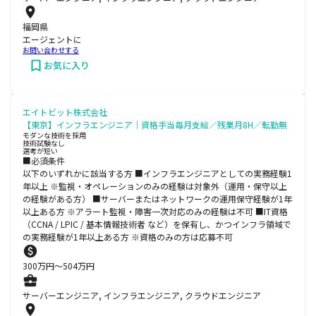
福岡県
エージェントに
お問い合わせする
お気に入り
エイトビット株式会社
【東京】インフラエンジニア｜資格手当毎月支給／残業月8H／転勤無
モダンな技術を採用
技術試験なし
選考が短い
■必須条件
以下のいずれかに該当する方 ■インフラエンジニアとしての実務経験1
年以上 ※監視・オペレーションのみの経験は対象外（運用・保守以上
の経験がある方） ■サーバーまたはネットワークの運用保守経験が1年
以上ある方 ※アラート監視・障害一次対応のみの経験は不可 ■IT資格
（CCNA / LPIC / 基本情報技術者 など）を保有し、かつインフラ領域で
の実務経験が1年以上ある方 ※資格のみの方は応募不可
300
万円〜
504
万円
サーバーエンジニア, インフラエンジニア, クラウドエンジニア