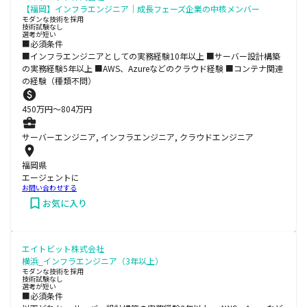
【福岡】インフラエンジニア｜成長フェーズ企業の中核メンバー
モダンな技術を採用
技術試験なし
選考が短い
■必須条件
■インフラエンジニアとしての実務経験10年以上 ■サーバー設計構築
の実務経験5年以上 ■AWS、Azureなどのクラウド経験 ■コンテナ関連
の経験（種類不問）
450
万円〜
804
万円
サーバーエンジニア, インフラエンジニア, クラウドエンジニア
福岡県
エージェントに
お問い合わせする
お気に入り
エイトビット株式会社
横浜_インフラエンジニア（3年以上）
モダンな技術を採用
技術試験なし
選考が短い
■必須条件