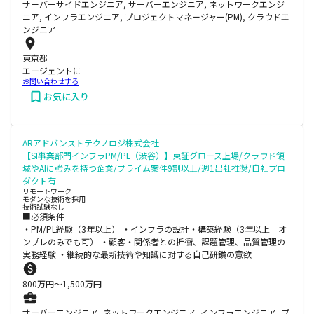
サーバーサイドエンジニア, サーバーエンジニア, ネットワークエンジ
ニア, インフラエンジニア, プロジェクトマネージャー(PM), クラウドエ
ンジニア
東京都
エージェントに
お問い合わせする
お気に入り
ARアドバンストテクノロジ株式会社
【SI事業部門インフラPM/PL（渋谷）】東証グロース上場/クラウド領
域やAIに強みを持つ企業/プライム案件9割以上/週1出社推奨/自社プロ
ダクト有
リモートワーク
モダンな技術を採用
技術試験なし
■必須条件
・PM/PL経験（3年以上） ・インフラの設計・構築経験（3年以上 オ
ンプレのみでも可） ・顧客・関係者との折衝、課題管理、品質管理の
実務経験 ・継続的な最新技術や知識に対する自己研鑽の意欲
800
万円〜
1,500
万円
サーバーエンジニア, ネットワークエンジニア, インフラエンジニア, プ