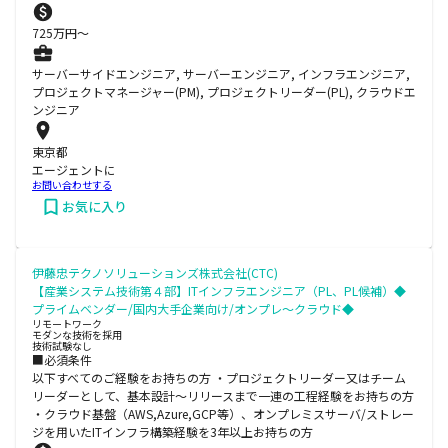
725
万円〜
サーバーサイドエンジニア, サーバーエンジニア, インフラエンジニア,
プロジェクトマネージャー(PM), プロジェクトリーダー(PL), クラウドエ
ンジニア
東京都
エージェントに
お問い合わせする
お気に入り
伊藤忠テクノソリューションズ株式会社(CTC)
【産業システム技術第４部】ITインフラエンジニア（PL、PL候補）◆
プライムベンダー/国内大手企業向け/オンプレ～クラウド◆
リモートワーク
モダンな技術を採用
技術試験なし
■必須条件
以下すべてのご経験をお持ちの方 ・プロジェクトリーダー又はチーム
リーダーとして、基本設計～リリースまで一連の工程経験をお持ちの方
・クラウド基盤（AWS,Azure,GCP等）、オンプレミスサーバ/ストレー
ジを用いたITインフラ構築経験を3年以上お持ちの方