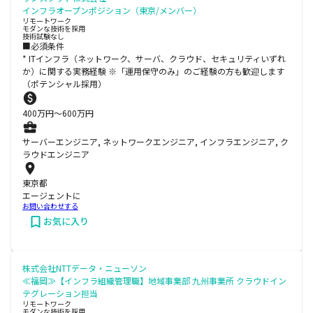
インフラオープンポジション（東京/メンバー）
リモートワーク
モダンな技術を採用
技術試験なし
■必須条件
* ITインフラ（ネットワーク、サーバ、クラウド、セキュリティいずれ
か）に関する実務経験 ※「運用保守のみ」のご経験の方も歓迎します
（ポテンシャル採用）
400
万円〜
600
万円
サーバーエンジニア, ネットワークエンジニア, インフラエンジニア, ク
ラウドエンジニア
東京都
エージェントに
お問い合わせする
お気に入り
株式会社NTTデータ・ニューソン
≪福岡≫【インフラ組織管理職】地域事業部 九州事業所 クラウドイン
テグレーション担当
リモートワーク
モダンな技術を採用