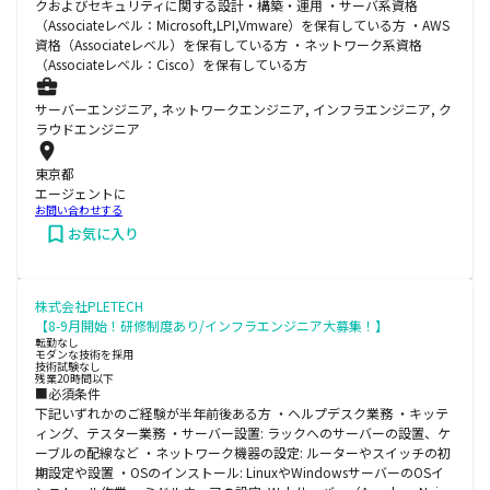
クおよびセキュリティに関する設計・構築・運用 ・サーバ系資格
（Associateレベル：Microsoft,LPI,Vmware）を保有している方 ・AWS
資格（Associateレベル）を保有している方 ・ネットワーク系資格
（Associateレベル：Cisco）を保有している方
サーバーエンジニア, ネットワークエンジニア, インフラエンジニア, ク
ラウドエンジニア
東京都
エージェントに
お問い合わせする
お気に入り
株式会社PLETECH
【8-9月開始！研修制度あり/インフラエンジニア大募集！】
転勤なし
モダンな技術を採用
技術試験なし
残業20時間以下
■必須条件
下記いずれかのご経験が半年前後ある方 ・ヘルプデスク業務 ・キッテ
ィング、テスター業務 ・サーバー設置: ラックへのサーバーの設置、ケ
ーブルの配線など ・ネットワーク機器の設定: ルーターやスイッチの初
期設定や設置 ・OSのインストール: LinuxやWindowsサーバーのOSイ