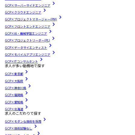
GCP×サーバーサイドエンジニア
GCP×クラウドエンジニア
GCP×プロジェクトマネージャー(PM)
GCP×フロントエンドエンジニア
GCP×AI・機械学習エンジニア
GCP×プロジェクトリーダー(PL)
GCP×データサイエンティスト
GCP×モバイルアプリエンジニア
GCP×ITコンサルタント
求人が多い勤務地で探す
GCP×東京都
GCP×大阪府
GCP×神奈川県
GCP×福岡県
GCP×愛知県
GCP×北海道
求人のこだわりで探す
GCP×モダンな技術を採用
GCP×技術試験なし