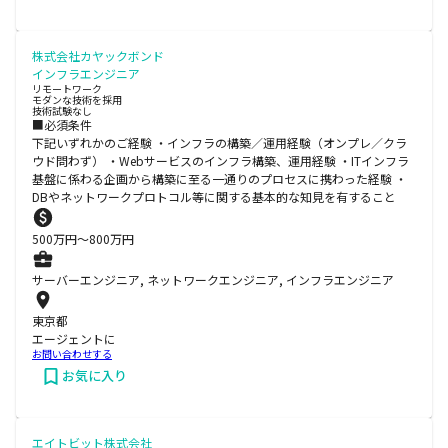
株式会社カヤックボンド
インフラエンジニア
リモートワーク
モダンな技術を採用
技術試験なし
■必須条件
下記いずれかのご経験 ・インフラの構築／運用経験（オンプレ／クラ
ウド問わず） ・Webサービスのインフラ構築、運用経験 ・ITインフラ
基盤に係わる企画から構築に至る一通りのプロセスに携わった経験 ・
DBやネットワークプロトコル等に関する基本的な知見を有すること
500
万円〜
800
万円
サーバーエンジニア, ネットワークエンジニア, インフラエンジニア
東京都
エージェントに
お問い合わせする
お気に入り
エイトビット株式会社