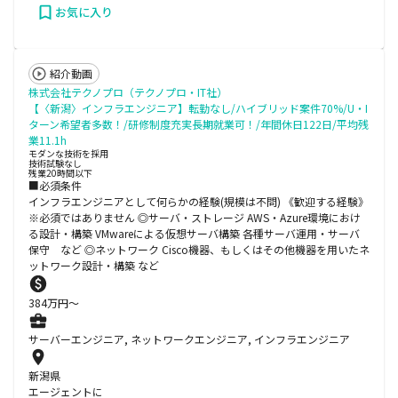
お気に入り
紹介動画
株式会社テクノプロ（テクノプロ・IT社）
【〈新潟〉インフラエンジニア】転勤なし/ハイブリッド案件70%/U・I
ターン希望者多数！/研修制度充実長期就業可！/年間休日122日/平均残
業11.1h
モダンな技術を採用
技術試験なし
残業20時間以下
■必須条件
インフラエンジニアとして何らかの経験(規模は不問) 《歓迎する経験》
※必須ではありません ◎サーバ・ストレージ AWS・Azure環境におけ
る設計・構築 VMwareによる仮想サーバ構築 各種サーバ運用・サーバ
保守 など ◎ネットワーク Cisco機器、もしくはその他機器を用いたネ
ットワーク設計・構築 など
384
万円〜
サーバーエンジニア, ネットワークエンジニア, インフラエンジニア
新潟県
エージェントに