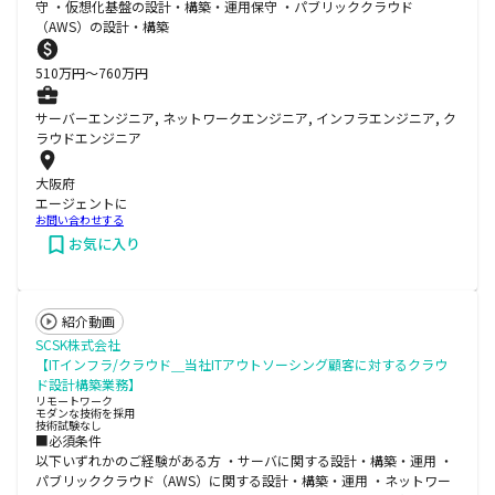
守 ・仮想化基盤の設計・構築・運用保守 ・パブリッククラウド
（AWS）の設計・構築
510
万円〜
760
万円
サーバーエンジニア, ネットワークエンジニア, インフラエンジニア, ク
ラウドエンジニア
大阪府
エージェントに
お問い合わせする
お気に入り
紹介動画
SCSK株式会社
【ITインフラ/クラウド＿当社ITアウトソーシング顧客に対するクラウ
ド設計構築業務】
リモートワーク
モダンな技術を採用
技術試験なし
■必須条件
以下いずれかのご経験がある方 ・サーバに関する設計・構築・運用 ・
パブリッククラウド（AWS）に関する設計・構築・運用 ・ネットワー