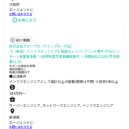
大阪府
エージェントに
お問い合わせする
お気に入り
紹介動画
株式会社テクノプロ（テクノプロ・IT社）
【〈新潟〉インフラエンジニア】転勤なし/ハイブリッド案件70%/U・I
ターン希望者多数！/研修制度充実長期就業可！/年間休日122日/平均残
業11.1h
モダンな技術を採用
技術試験なし
残業20時間以下
■必須条件
インフラエンジニアとして設計以上の経験(規模は不問) ※目安5年以上
384
万円〜
サーバーエンジニア, ネットワークエンジニア, インフラエンジニア
新潟県
エージェントに
お問い合わせする