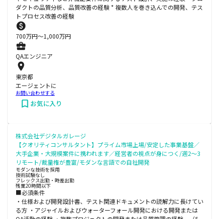
ダクトの品質分析、品質改善の経験 * 複数人を巻き込んでの開発、テス
トプロセス改善の経験
700
万円〜
1,000
万円
QAエンジニア
東京都
エージェントに
お問い合わせする
お気に入り
株式会社デジタルガレージ
【クオリティコンサルタント】プライム市場上場/安定した事業基盤／
大手企業・大規模案件に携われます／経営者の視点が身につく/週2～3
リモート/裁量権が豊富/モダンな言語での自社開発
モダンな技術を採用
技術試験なし
フレックス出勤・時差出勤
残業20時間以下
■必須条件
・仕様および開発設計書、テスト関連ドキュメントの読解力に長けてい
る方 ・アジャイルおよびウォーターフォール開発における開発または
QA活動の経験 ・複数プロジェクトの開発または品質管理の経験 （5