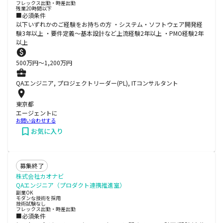
フレックス出勤・時差出勤
残業20時間以下
■必須条件
以下いずれかのご経験をお持ちの方 ・システム・ソフトウェア開発経
験3年以上 ・要件定義～基本設計など上流経験2年以上 ・PMO経験2年
以上
500
万円〜
1,200
万円
QAエンジニア, プロジェクトリーダー(PL), ITコンサルタント
東京都
エージェントに
お問い合わせする
お気に入り
募集終了
株式会社カオナビ
QAエンジニア（プロダクト連携推進室）
副業OK
モダンな技術を採用
技術試験なし
フレックス出勤・時差出勤
■必須条件