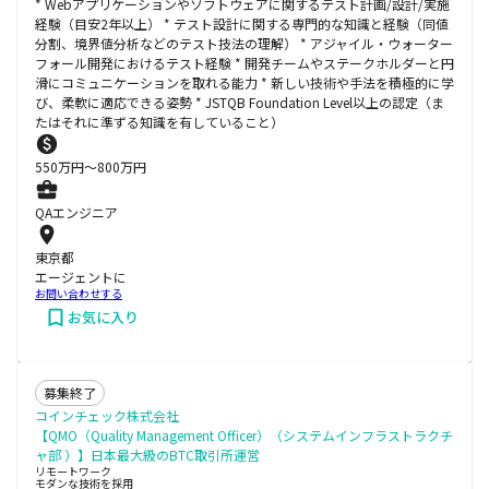
* Webアプリケーションやソフトウェアに関するテスト計画/設計/実施
経験（目安2年以上） * テスト設計に関する専門的な知識と経験（同値
分割、境界値分析などのテスト技法の理解） * アジャイル・ウォーター
フォール開発におけるテスト経験 * 開発チームやステークホルダーと円
滑にコミュニケーションを取れる能力 * 新しい技術や手法を積極的に学
び、柔軟に適応できる姿勢 * JSTQB Foundation Level以上の認定（ま
たはそれに準ずる知識を有していること）
550
万円〜
800
万円
QAエンジニア
東京都
エージェントに
お問い合わせする
お気に入り
募集終了
コインチェック株式会社
【QMO（Quality Management Officer）（システムインフラストラクチ
ャ部 ）】日本最大級のBTC取引所運営
リモートワーク
モダンな技術を採用