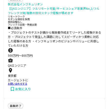
株式会社インフキュリオン
【QAエンジニア】フルリモート可能/サービスシェア率業界No,1/フル
フレックス制/複数の技術スタック経験が積めます
リモートワーク
モダンな技術を採用
技術試験なし
フレックス出勤・時差出勤
■必須条件
・プロジェクトのテスト計画から報告書作成までリードした経験がある
方 ・プロジェクトで発生した課題に対してスピーディかつ柔軟に対応
した経験のある方 ・インフキュリオンのビジョンやバリューに共感し
ていただける方
500
万円〜
800
万円
QAエンジニア
東京都
エージェントに
お問い合わせする
お気に入り
募集終了