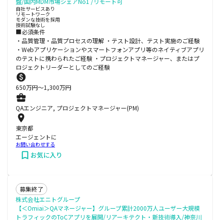
盤/国内MDM市場シェアNo1 /リモート可
自社サービスあり
リモートワーク
モダンな技術を採用
技術試験なし
■必須条件
・品質管理・品質プロセスの理解 ・テスト設計、テスト実施のご経験
・Webアプリケーションやスマートフォンアプリ等のネイティブアプリ
のテストに携わられたご経験 ・プロジェクトマネージャー、またはプ
ロジェクトリーダーとしてのご経験
650
万円〜
1,300
万円
QAエンジニア, プロジェクトマネージャー(PM)
東京都
エージェントに
お問い合わせする
お気に入り
募集終了
株式会社エニトグループ
【＜Omiai＞QAマネージャー】グループ累計2000万人ユーザー大規模
トラフィックのToCアプリを展開/リアーキテクト・新技術導入/神奈川