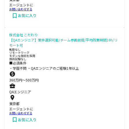
エージェントに
お問い合わせする
お気に入り
株式会社 こだわり
【QAエンジニア】案件選択可能/チーム参画前提/平均残業時間10h/リ
モート可
転勤なし
リモートワーク
モダンな技術を採用
技術試験なし
■必須条件
・学歴不問 ・QAエンジニアのご経験1年以上
360
万円〜
500
万円
QAエンジニア
東京都
エージェントに
お問い合わせする
お気に入り