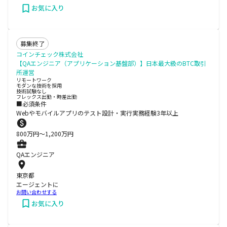
お気に入り
募集終了
コインチェック株式会社
【QAエンジニア（アプリケーション基盤部）】日本最大級のBTC取引
所運営
リモートワーク
モダンな技術を採用
技術試験なし
フレックス出勤・時差出勤
■必須条件
Webやモバイルアプリのテスト設計・実行実務経験3年以上
800
万円〜
1,200
万円
QAエンジニア
東京都
エージェントに
お問い合わせする
お気に入り