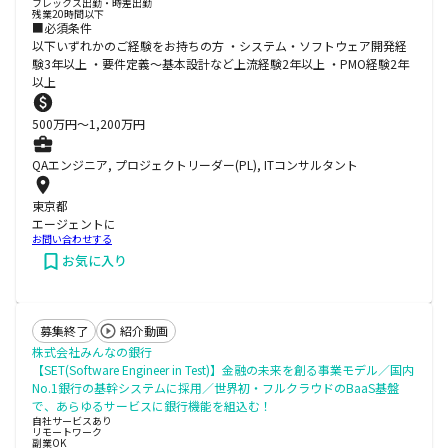
フレックス出勤・時差出勤
残業20時間以下
■必須条件
以下いずれかのご経験をお持ちの方 ・システム・ソフトウェア開発経
験3年以上 ・要件定義～基本設計など上流経験2年以上 ・PMO経験2年
以上
500
万円〜
1,200
万円
QAエンジニア, プロジェクトリーダー(PL), ITコンサルタント
東京都
エージェントに
お問い合わせする
お気に入り
募集終了
紹介動画
株式会社みんなの銀行
【SET(Software Engineer in Test)】金融の未来を創る事業モデル／国内
No.1銀行の基幹システムに採用／世界初・フルクラウドのBaaS基盤
で、あらゆるサービスに銀行機能を組込む！
自社サービスあり
リモートワーク
副業OK