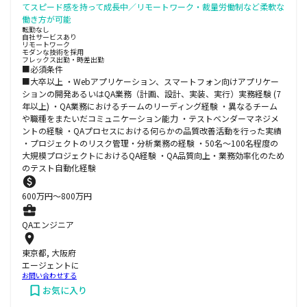
てスピード感を持って成長中／リモートワーク・裁量労働制など柔軟な
働き方が可能
転勤なし
自社サービスあり
リモートワーク
モダンな技術を採用
フレックス出勤・時差出勤
■必須条件
■大卒以上 ・Webアプリケーション、スマートフォン向けアプリケー
ションの開発あるいはQA業務（計画、設計、実装、実行）実務経験 (7
年以上) ・QA業務におけるチームのリーディング経験 ・異なるチーム
や職種をまたいだコミュニケーション能力 ・テストベンダーマネジメ
ントの経験 ・QAプロセスにおける何らかの品質改善活動を行った実績
・プロジェクトのリスク管理・分析業務の経験 ・50名～100名程度の
大規模プロジェクトにおけるQA経験 ・QA品質向上・業務効率化のため
のテスト自動化経験
600
万円〜
800
万円
QAエンジニア
東京都, 大阪府
エージェントに
お問い合わせする
お気に入り