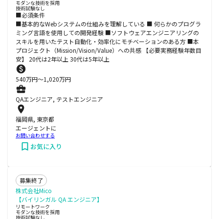
モダンな技術を採用
技術試験なし
■必須条件
■基本的なWebシステムの仕組みを理解している ■ 何らかのプログラ
ミング言語を使用しての開発経験 ■ソフトウェアエンジニアリングの
スキルを用いたテスト自動化・効率化にモチベーションのある方 ■本
プロジェクト（Mission/Vision/Value）への共感 【必要実務経験年数目
安】 20代は2年以上 30代は5年以上
540
万円〜
1,020
万円
QAエンジニア, テストエンジニア
福岡県, 東京都
エージェントに
お問い合わせする
お気に入り
募集終了
株式会社Mico
【バイリンガル QA エンジニア】
リモートワーク
モダンな技術を採用
技術試験なし