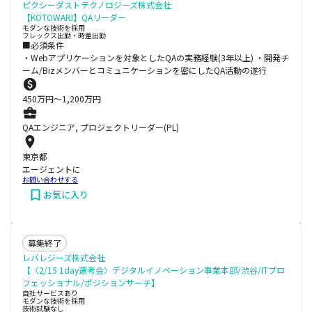
ピクシーダストテクノロジーズ株式会社
【KOTOWARI】QAリーダー
モダンな技術を採用
フレックス出勤・時差出勤
■必須条件
・Webアプリケーションを対象としたQAの実務経験(3年以上) ・開発チ
ーム/Bizメンバーとコミュニケーションを密にしたQA活動の遂行
450
万円〜
1,200
万円
QAエンジニア, プロジェクトリーダー(PL)
東京都
エージェントに
お問い合わせする
お気に入り
募集終了
レバレジーズ株式会社
【〈2/15 1day選考会〉デジタルイノベーション事業本部/渋谷/ITプロ
フェッショナル/ポジションサーチ】
自社サービスあり
モダンな技術を採用
技術試験なし