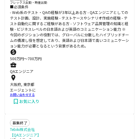
フレックス出勤・時差出勤
■必須条件
- Web系のテスト・QAの経験が3年以上ある方 - QAエンジニアとしての
テスト計画、設計、実施経験 - テストケースやシナリオ作成の経験 - テ
スト自動化に関するご経験がある方 - ソフトウェア品質管理の知識と経
験 - ビジネスレベルの日本語および英語のコミュニケーション能力 ※
今回のポジションの役割では、グローバルに分散したハイブリッドチー
ムの橋渡し役を想定しており、英語および日本語で高いコミュニケーシ
ョン能力が必要となるという背景があるため。
500
万円〜
700
万円
QAエンジニア
大阪府, 東京都
エージェントに
お問い合わせする
お気に入り
募集終了
Tebiki株式会社
【QAエンジニア】