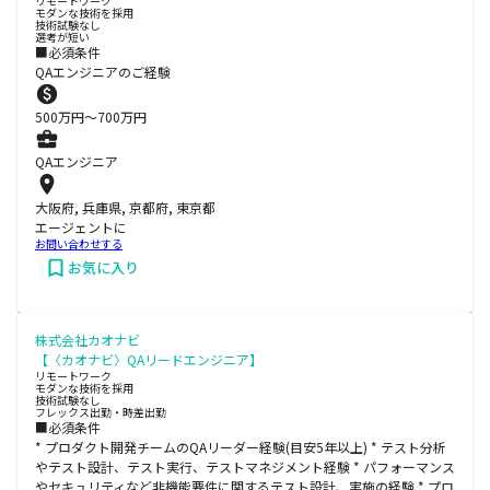
リモートワーク
モダンな技術を採用
技術試験なし
選考が短い
■必須条件
QAエンジニアのご経験
500
万円〜
700
万円
QAエンジニア
大阪府, 兵庫県, 京都府, 東京都
エージェントに
お問い合わせする
お気に入り
株式会社カオナビ
【〈カオナビ〉QAリードエンジニア】
リモートワーク
モダンな技術を採用
技術試験なし
フレックス出勤・時差出勤
■必須条件
* プロダクト開発チームのQAリーダー経験(目安5年以上) * テスト分析
やテスト設計、テスト実行、テストマネジメント経験 * パフォーマンス
やセキュリティなど非機能要件に関するテスト設計、実施の経験 * プロ