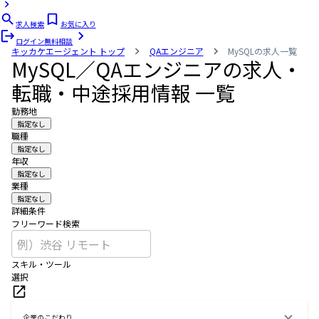
求人検索
お気に入り
ログイン
無料相談
キッカケエージェント
トップ
QAエンジニア
MySQLの求人一覧
MySQL／QAエンジニアの求人・
転職・中途採用情報 一覧
勤務地
指定なし
職種
指定なし
年収
指定なし
業種
指定なし
詳細条件
フリーワード検索
スキル・ツール
選択
企業のこだわり