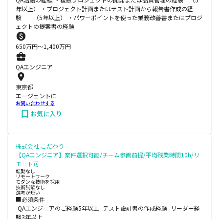
年以上） ・プロジェクト計画またはテスト計画から報告書作成の経
験 （5年以上） ・パワーポイントを使った業務改善書またはプロジ
ェクトの提案書の経験
650
万円〜
1,400
万円
QAエンジニア
東京都
エージェントに
お問い合わせする
お気に入り
株式会社 こだわり
【QAエンジニア】案件選択可能/チーム参画前提/平均残業時間10h/リ
モート可
転勤なし
リモートワーク
モダンな技術を採用
技術試験なし
選考が短い
■必須条件
-QAエンジニアのご経験5年以上 -テスト設計書の作成経験 -リーダー経
験3年以上