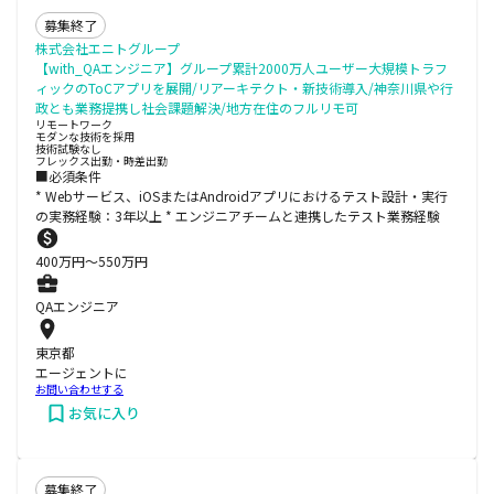
募集終了
株式会社エニトグループ
【with_QAエンジニア】グループ累計2000万人ユーザー大規模トラフ
ィックのToCアプリを展開/リアーキテクト・新技術導入/神奈川県や行
政とも業務提携し社会課題解決/地方在住のフルリモ可
リモートワーク
モダンな技術を採用
技術試験なし
フレックス出勤・時差出勤
■必須条件
* Webサービス、iOSまたはAndroidアプリにおけるテスト設計・実行
の実務経験：3年以上 * エンジニアチームと連携したテスト業務経験
400
万円〜
550
万円
QAエンジニア
東京都
エージェントに
お問い合わせする
お気に入り
募集終了