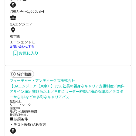
700
万円〜
1,000
万円
QAエンジニア
東京都
エージェントに
お問い合わせする
お気に入り
紹介動画
フューチャー・アンティークス株式会社
【QAエンジニア（東京）】元SE社長の親身なキャリア支援制度／案件
アサイン満足度98％以上／早期にリーダー経験が積める環境／テスタ
ーからQAなどの多彩なキャリアパス
転勤なし
リモートワーク
副業OK
モダンな技術を採用
技術試験なし
■必須条件
・テスト経験がある方