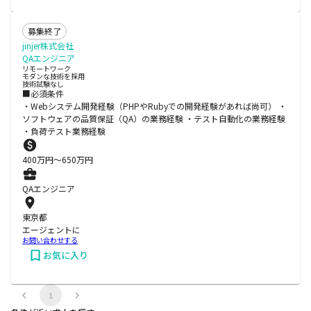
募集終了
jinjer株式会社
QAエンジニア
リモートワーク
モダンな技術を採用
技術試験なし
■必須条件
・Webシステム開発経験（PHPやRubyでの開発経験があれば尚可） ・
ソフトウェアの品質保証（QA）の業務経験 ・テスト自動化の業務経験
・負荷テスト業務経験
400
万円〜
650
万円
QAエンジニア
東京都
エージェントに
お問い合わせする
お気に入り
1