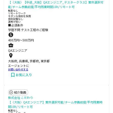
【〈大阪〉【中途_大阪】QAエンジニア_テスタークラス】案件選択可
能/チーム参画前提/平均残業時間10h/リモート可
転勤なし
リモートワーク
モダンな技術を採用
技術試験なし
選考が短い
■必須条件
学歴不問 テスト工程のご経験
400
万円〜
500
万円
QAエンジニア
大阪府, 兵庫県, 京都府, 東京都
エージェントに
お問い合わせする
お気に入り
紹介動画
株式会社 こだわり
【〈大阪〉QAエンジニア】案件選択可能/チーム参画前提/平均残業時
間10h/リモート可
転勤なし