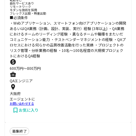
自社サービスあり
リモートワーク
モダンな技術を採用
フレックス出勤・時差出勤
■必須条件
・Webアプリケーション、スマートフォン向けアプリケーションの開発
あるいはQA業務（計画、設計、実装、実行）経験 (3年以上) ・QA業務
におけるチームのリーディング経験 ・異なるチームや職種をまたいだ
コミュニケーション能力 ・テストベンダーマネジメントの経験 ・QAプ
ロセスにおける何らかの品質改善活動を行った実績 ・プロジェクトの
リスク管理・分析業務の経験 ・10名～100名程度の大規模プロジェク
トにおけるQA経験
600
万円〜
800
万円
QAエンジニア
大阪府
エージェントに
お問い合わせする
お気に入り
募集終了