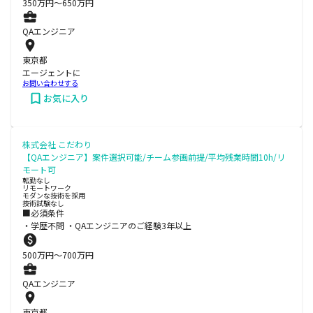
350
万円〜
650
万円
QAエンジニア
東京都
エージェントに
お問い合わせする
お気に入り
株式会社 こだわり
【QAエンジニア】案件選択可能/チーム参画前提/平均残業時間10h/リ
モート可
転勤なし
リモートワーク
モダンな技術を採用
技術試験なし
■必須条件
・学歴不問 ・QAエンジニアのご経験3年以上
500
万円〜
700
万円
QAエンジニア
東京都