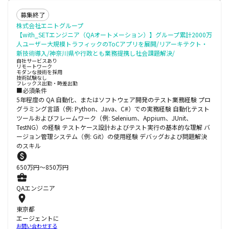
募集終了
株式会社エニトグループ
【with_SETエンジニア（QAオートメーション）】グループ累計2000万
人ユーザー大規模トラフィックのToCアプリを展開/リアーキテクト・
新技術導入/神奈川県や行政とも業務提携し社会課題解決/
自社サービスあり
リモートワーク
モダンな技術を採用
技術試験なし
フレックス出勤・時差出勤
■必須条件
5年程度の QA 自動化、またはソフトウェア開発のテスト業務経験 プロ
グラミング言語（例: Python、Java、C#）での実務経験 自動化テスト
ツールおよびフレームワーク（例: Selenium、Appium、JUnit、
TestNG）の経験 テストケース設計およびテスト実行の基本的な理解 バ
ージョン管理システム（例: Git）の使用経験 デバッグおよび問題解決
のスキル
650
万円〜
850
万円
QAエンジニア
東京都
エージェントに
お問い合わせする