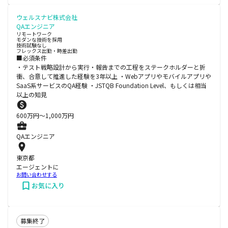
ウェルスナビ株式会社
QAエンジニア
リモートワーク
モダンな技術を採用
技術試験なし
フレックス出勤・時差出勤
■必須条件
・テスト戦略設計から実行・報告までの工程をステークホルダーと折
衝、合意して推進した経験を3年以上 ・Webアプリやモバイルアプリや
SaaS系サービスのQA経験 ・JSTQB Foundation Level、もしくは相当
以上の知見
600
万円〜
1,000
万円
QAエンジニア
東京都
エージェントに
お問い合わせする
お気に入り
募集終了