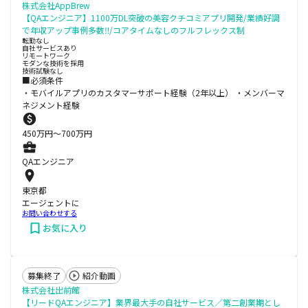
株式会社AppBrew
【QAエンジニア】1100万DL突破の美容クチコミアプリ開発/業績好調
で年収アップ事例多数‼/コアタイムなしのフルフレックス制
転勤なし
自社サービスあり
リモートワーク
モダンな技術を採用
技術試験なし
■必須条件
・モバイルアプリのカスタマーサポート経験（2年以上） ・メンバーマ
ネジメント経験
450
万円〜
700
万円
QAエンジニア
東京都
エージェントに
お問い合わせする
お気に入り
募集終了
紹介動画
株式会社出前館
【リードQAエンジニア】業界最大手の自社サービス／第二創業期とし