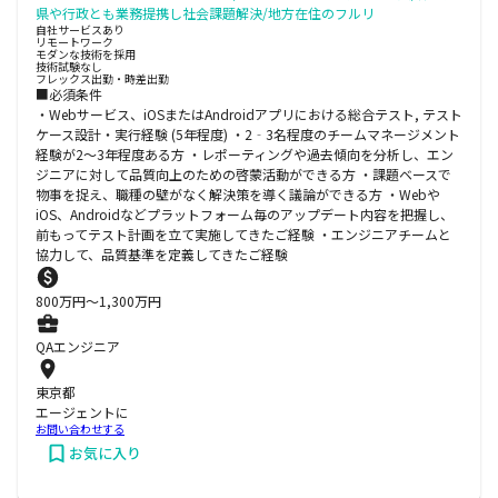
県や行政とも業務提携し社会課題解決/地方在住のフルリ
自社サービスあり
リモートワーク
モダンな技術を採用
技術試験なし
フレックス出勤・時差出勤
■必須条件
・Webサービス、iOSまたはAndroidアプリにおける総合テスト, テスト
ケース設計・実行経験 (5年程度) ・2‐3名程度のチームマネージメント
経験が2〜3年程度ある方 ・レポーティングや過去傾向を分析し、エン
ジニアに対して品質向上のための啓蒙活動ができる方 ・課題ベースで
物事を捉え、職種の壁がなく解決策を導く議論ができる方 ・Webや
iOS、Androidなどプラットフォーム毎のアップデート内容を把握し、
前もってテスト計画を立て実施してきたご経験 ・エンジニアチームと
協力して、品質基準を定義してきたご経験
800
万円〜
1,300
万円
QAエンジニア
東京都
エージェントに
お問い合わせする
お気に入り