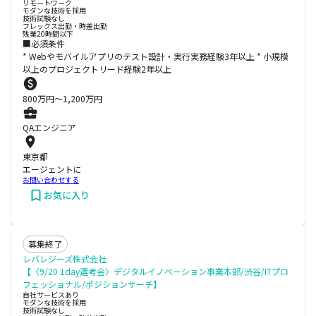
リモートワーク
モダンな技術を採用
技術試験なし
フレックス出勤・時差出勤
残業20時間以下
■必須条件
* Webやモバイルアプリのテスト設計・実行実務経験3年以上 * 小規模
以上のプロジェクトリード経験2年以上
800
万円〜
1,200
万円
QAエンジニア
東京都
エージェントに
お問い合わせする
お気に入り
募集終了
レバレジーズ株式会社
【〈9/20 1day選考会〉デジタルイノベーション事業本部/渋谷/ITプロ
フェッショナル/ポジションサーチ】
自社サービスあり
モダンな技術を採用
技術試験なし