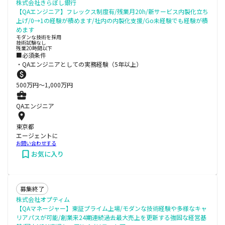
株式会社きらぼし銀行
【QAエンジニア】フレックス制度有/残業月20h/新サービス内製化立ち
上げ/0→1の経験が積めます/社内の内製化支援/Go未経験でも経験が積
めます
モダンな技術を採用
技術試験なし
残業20時間以下
■必須条件
・QAエンジニアとしての実務経験（5年以上）
500
万円〜
1,000
万円
QAエンジニア
東京都
エージェントに
お問い合わせする
お気に入り
募集終了
株式会社オプティム
【QAマネージャー】東証プライム上場/モダンな技術経験や多様なキャ
リアパスが可能/創業来24期連続過去最大売上を更新する強固な経営基