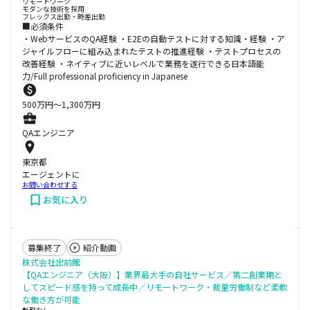
リモートワーク
モダンな技術を採用
フレックス出勤・時差出勤
■必須条件
・WebサービスのQA経験 ・E2Eの自動テストに対する知識・経験 ・ア
ジャイルフローに組み込まれたテストの推進経験 ・テストプロセスの
改善経験 ・ネイティブに近いレベルで業務を遂行できる日本語能
力/Full professional proficiency in Japanese
500
万円〜
1,300
万円
QAエンジニア
東京都
エージェントに
お問い合わせする
お気に入り
募集終了
紹介動画
株式会社出前館
【QAエンジニア（大阪）】業界最大手の自社サービス／第二創業期と
してスピード感を持って成長中／リモートワーク・裁量労働制など柔軟
な働き方が可能
転勤なし