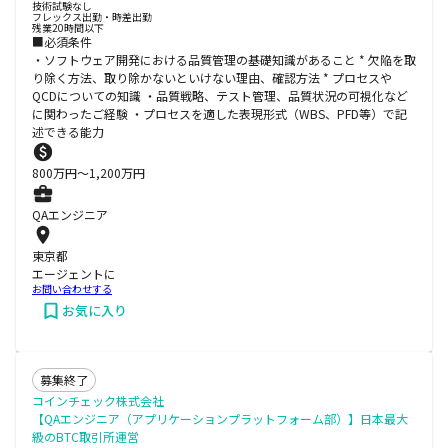
技術試験なし
フレックス出勤・時差出勤
残業20時間以下
■必須条件
・ソフトウェア開発における品質管理の基礎知識があること * 欠陥を取
り除く方法、取り除かないといけない理由、確認方法 * プロセスや
QCDについての知識 ・品質戦略、テスト管理、品質状況の可視化など
に関わったご経験 ・プロセスを適した表現形式（WBS、PFD等）で記
述できる能力
800
万円〜
1,200
万円
QAエンジニア
東京都
エージェントに
お問い合わせする
お気に入り
募集終了
コインチェック株式会社
【QAエンジニア（アプリケーションプラットフォーム部）】日本最大
級のBTC取引所運営