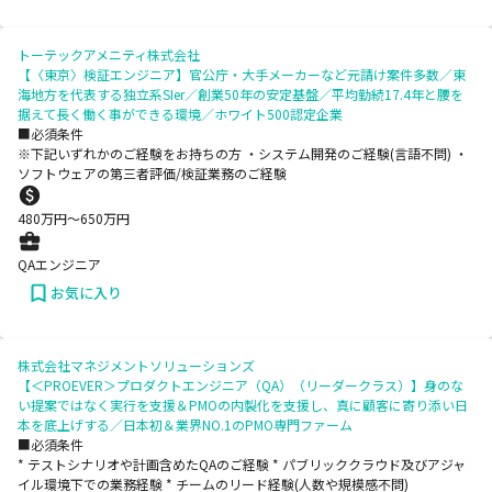
トーテックアメニティ株式会社
【〈東京〉検証エンジニア】官公庁・大手メーカーなど元請け案件多数／東
海地方を代表する独立系SIer／創業50年の安定基盤／平均勤続17.4年と腰を
据えて長く働く事ができる環境／ホワイト500認定企業
■必須条件
※下記いずれかのご経験をお持ちの方 ・システム開発のご経験(言語不問) ・
ソフトウェアの第三者評価/検証業務のご経験
480
万円〜
650
万円
QAエンジニア
お気に入り
株式会社マネジメントソリューションズ
【＜PROEVER＞プロダクトエンジニア（QA）（リーダークラス）】身のな
い提案ではなく実行を支援＆PMOの内製化を支援し、真に顧客に寄り添い日
本を底上げする／日本初＆業界NO.1のPMO専門ファーム
■必須条件
* テストシナリオや計画含めたQAのご経験 * パブリッククラウド及びアジャ
イル環境下での業務経験 * チームのリード経験(人数や規模感不問)