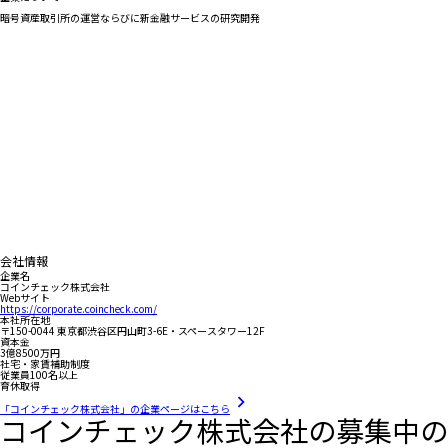
暗号資産取引所の運営ならびに新金融サービスの研究開発
会社情報
企業名
コインチェック株式会社
Webサイト
https://corporate.coincheck.com/
本社所在地
〒150-0044 東京都渋谷区円山町3-6E・スペースタワー12F
資本金
3億8500万円
社宅・家賃補助制度
従業員100名以上
育休取得
「コインチェック株式会社」の企業ページはこちら
コインチェック株式会社の募集中の