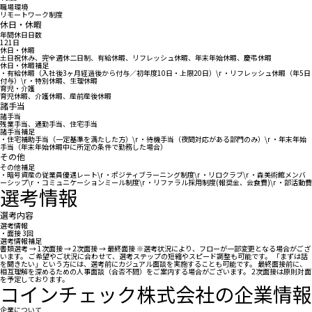
職場環境
リモートワーク制度
休日・休暇
年間休日日数
121日
休日・休暇
土日祝休み、完全週休二日制、有給休暇、リフレッシュ休暇、年末年始休暇、慶弔休暇
休日・休暇補足
・有給休暇（入社後3ヶ月経過後から付与／初年度10日・上限20日）\r ・リフレッシュ休暇（年5日
付与）\r ・特別休暇、生理休暇
育児・介護
育児休暇、介護休暇、産前産後休暇
諸手当
諸手当
残業手当、通勤手当、住宅手当
諸手当補足
・住宅補助手当（一定基準を満たした方）\r ・待機手当（夜間対応がある部門のみ）\r ・年末年始
手当（年末年始休暇中に所定の条件で勤務した場合）
その他
その他補足
・暗号資産の従業員優遇レート\r ・ポジティブラーニング制度\r ・リロクラブ\r ・森美術館メンバ
ーシップ\r ・コミュニケーションミール制度\r ・リファラル採用制度(報奨金、会食費)\r ・部活動費
選考情報
選考内容
選考情報
・面接 3回
選考情報補足
書類選考 → 1次面接 → 2次面接 → 最終面接 ※選考状況により、フローが一部変更となる場合がござ
います。 ご希望やご状況に合わせて、選考ステップの短縮やスピード調整も可能です。 「まずは話
を聞きたい」という方には、選考前にカジュアル面談を実施することも可能です。 最終面接前に、
相互理解を深めるための人事面談（合否不問）をご案内する場合がございます。 2次面接は原則対面
を予定しております。
コインチェック株式会社の企業情報
企業について