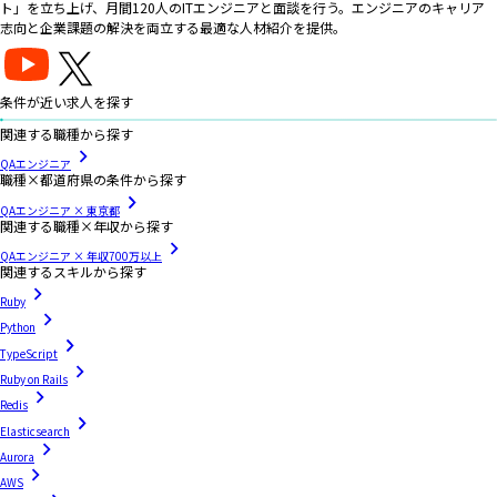
ト」を立ち上げ、月間120人のITエンジニアと面談を行う。エンジニアのキャリア
志向と企業課題の解決を両立する最適な人材紹介を提供。
条件が近い求人を探す
関連する職種から探す
QAエンジニア
職種×都道府県の条件から探す
QAエンジニア × 東京都
関連する職種×年収から探す
QAエンジニア × 年収700万以上
関連するスキルから探す
Ruby
Python
TypeScript
Ruby on Rails
Redis
Elasticsearch
Aurora
AWS