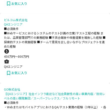
お気に入り
ビルコム株式会社
QAエンジニア
■必須条件
■Webサービスにおけるシステムのテスト計画の立案/テスト工程の経験 ま
たは、品質管理部門での業務経験 ■不具合報告や改善提案を報告した経験 ■
探索的テストの実施経験 ■チームで意見を出し合いながらプロジェクトを進
めた経験
450
万円〜
800
万円
QAエンジニア
お気に入り
GO株式会社
【QAエンジニア】社会インフラ創出など社会貢献性の高い事業内容／技術レ
ベルの高い開発集団／スーパーフレックス／フルリモート
■必須条件
・WebまたはモバイルアプリにおけるQA/テスト業務の経験（3年以上） ・各