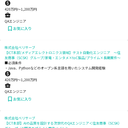
420
万円〜
1,200
万円
QAエンジニア
お気に入り
株式会社ベリサーブ
【ICT本部/メディアエレクトロニクス領域】テスト自動化エンジニア ～住
友商事（SCSK）グループ/家電・エンタメ×toC製品/プライム×長期案件～
■必須条件
・Java、Pythonなどのオープン系言語を用いたシステム開発経験
420
万円〜
1,200
万円
QAエンジニア
お気に入り
株式会社ベリサーブ
【ICT本部】AIの品質を設計する次世代のQAエンジニア＜住友商事（SCSK）