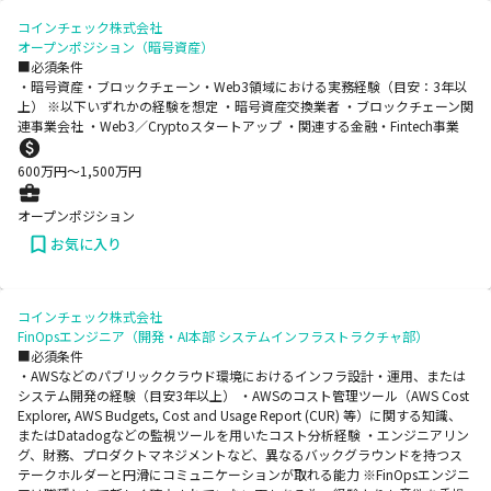
コインチェック株式会社
オープンポジション（暗号資産）
■必須条件
・暗号資産・ブロックチェーン・Web3領域における実務経験（目安：3年以
上） ※以下いずれかの経験を想定 ・暗号資産交換業者 ・ブロックチェーン関
連事業会社 ・Web3／Cryptoスタートアップ ・関連する金融・Fintech事業
600
万円〜
1,500
万円
オープンポジション
お気に入り
コインチェック株式会社
FinOpsエンジニア（開発・AI本部 システムインフラストラクチャ部）
■必須条件
・AWSなどのパブリッククラウド環境におけるインフラ設計・運用、または
システム開発の経験（目安3年以上） ・AWSのコスト管理ツール（AWS Cost
Explorer, AWS Budgets, Cost and Usage Report (CUR) 等）に関する知識、
またはDatadogなどの監視ツールを用いたコスト分析経験 ・エンジニアリン
グ、財務、プロダクトマネジメントなど、異なるバックグラウンドを持つス
テークホルダーと円滑にコミュニケーションが取れる能力 ※FinOpsエンジニ