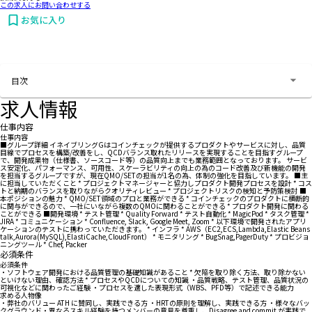
この求人にお問い合わせする
お気に入り
お問い合わせする
目次
求人情報
仕事内容
仕事内容
■グループ詳細 イネイブリングGはコインチェックが提供するプロダクトやサービスに対し、品質
目線でプロセスを構築/改善をし、QCDバランス取れたリリースを実現することを目指すグループ
で、開発成果物（仕様書、ソースコード等）の品質向上までも業務範囲となっております。 サービ
ス安定化、パフォーマンス、可用性、スケーラビリティの向上の為のコード改善及び新機能の開発
を担当するグループですが、現在QMO/SETの担当が1名の為、体制の強化を目指しています。 ■主
に担当していただくこと * プロジェクトマネージャーと協力しプロダクト開発プロセスを設計 * コス
トと納期のバランスを取りながらクオリティレビュー * プロジェクトリスクの検知と予防策検討 ■
本ポジションの魅力 * QMO/SET領域のプロと業務ができる * コインチェックのプロダクトに横断的
に関与ができるので、一社にいながら複数のQMOに関わることができる * プロダクト開発に関わる
ことができる ■開発環境 * テスト管理 * Quality Forward * テスト自動化 * MagicPod * タスク管理 *
JIRA * コミュニケーション * Confluence, Slack, Google Meet, Zoom * 以下環境で開発されたアプリ
ケーションのテストに携わっていただきます。 * インフラ * AWS（EC2,ECS,Lambda,Elastic Beans
talk,Aurora(MySQL),ElastiCache,CloudFront） * モニタリング * BugSnag,PagerDuty * プロビジョ
ニングツール * Chef, Packer
必須条件
必須条件
・ソフトウェア開発における品質管理の基礎知識があること * 欠陥を取り除く方法、取り除かない
といけない理由、確認方法 * プロセスやQCDについての知識 ・品質戦略、テスト管理、品質状況の
可視化などに関わったご経験 ・プロセスを適した表現形式（WBS、PFD等）で記述できる能力
求める人物像
・弊社のバリュー ATH に賛同し、実践できる方 ・HRTの原則を理解し、実践できる方 ・様々なバッ
クグラウンド・異なるスキル経験を持つメンバーの意見を尊重し、Disagree and commit が実践で