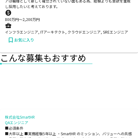
アは職種として新しく確立されていない面もある為、経験よりも意欲を重視
し採用したいと考えております。
800
万円〜
2,200
万円
インフラエンジニア, ITアーキテクト, クラウドエンジニア, SREエンジニア
お気に入り
こんな募集もおすすめ
株式会社SmartHR
QAエンジニア
■必須条件
■大卒以上 ■実務経験5年以上 ・SmartHR のミッション、バリューへの共感