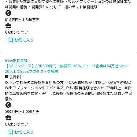
・品質保証本部の目指す姿への共感 ・Webアプリケーションの品質保証また
は開発の経験 ・開発要件に対して一連のテスト業務経験
618
万円〜
1,540
万円
QAエンジニア
お気に入り
freee株式会社
【QAエンジニア】ARR300億円・成長率130％／ユーザ企業は54万社over／
20以上のSaaSプロダクトを展開
■必須条件
以下いずれかのご経験をお持ちの方 - - QA実務経験が7年以上 - QA実務経験と
Webアプリケーションやモバイルアプリの開発経験を合わせて7年以上 - 自律
的に品質戦略を立案・実行した経験 - AI技術の実践的活用経験または強い学習
意欲
500
万円〜
1,000
万円
QAエンジニア
お気に入り