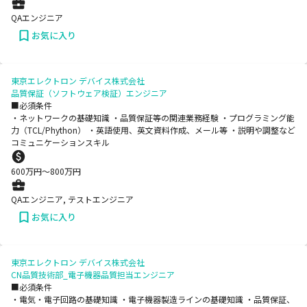
QAエンジニア
お気に入り
東京エレクトロン デバイス株式会社
品質保証（ソフトウェア検証）エンジニア
■必須条件
・ネットワークの基礎知識 ・品質保証等の関連業務経験 ・プログラミング能
力（TCL/Phython） ・英語使用、英文資料作成、メール等 ・説明や調整など
コミュニケーションスキル
600
万円〜
800
万円
QAエンジニア, テストエンジニア
お気に入り
東京エレクトロン デバイス株式会社
CN品質技術部_電子機器品質担当エンジニア
■必須条件
・電気・電子回路の基礎知識 ・電子機器製造ラインの基礎知識 ・品質保証、