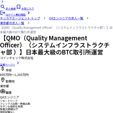
求人検索
お気に入り
ログイン
無料相談
キッカケエージェント
トップ
QAエンジニアの求人一覧
東京都の求人一覧
【QMO（Quality Management Officer）（システムインフラストラクチャ部 ）】日
本最大級のBTC取引所運営
【QMO（Quality Management
Officer）（システムインフラストラクチ
ャ部 ）】日本最大級のBTC取引所運営
コインチェック株式会社
企業ページへ
年収
800万円〜1,200万円
勤務地
東京都
職種
QAエンジニア
リモートワーク
フレックス出勤・時差出勤
モダンな技術を採用
残業20時間以下
技術試験なし