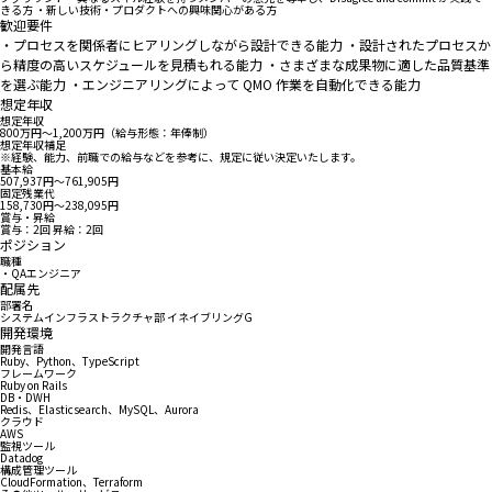
きる方 ・新しい技術・プロダクトへの興味関心がある方
歓迎要件
・プロセスを関係者にヒアリングしながら設計できる能力 ・設計されたプロセスか
ら精度の高いスケジュールを見積もれる能力 ・さまざまな成果物に適した品質基準
を選ぶ能力 ・エンジニアリングによって QMO 作業を自動化できる能力
想定年収
想定年収
800万円〜1,200万円（給与形態：年俸制）
想定年収補足
※経験、能力、前職での給与などを参考に、規定に従い決定いたします。
基本給
507,937円〜761,905円
固定残業代
158,730円〜238,095円
賞与・昇給
賞与：2回 昇給：2回
ポジション
職種
・QAエンジニア
配属先
部署名
システムインフラストラクチャ部 イネイブリングG
開発環境
開発言語
Ruby、Python、TypeScript
フレームワーク
Ruby on Rails
DB・DWH
Redis、Elasticsearch、MySQL、Aurora
クラウド
AWS
監視ツール
Datadog
構成管理ツール
CloudFormation、Terraform