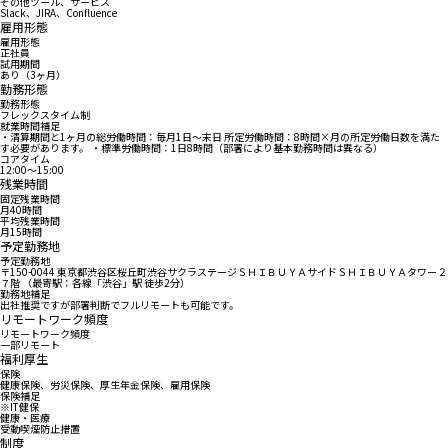
その他ツール、サービス
Slack、JIRA、Confluence
雇用形態
雇用形態
正社員
試用期間
あり（3ヶ月）
勤務形態
勤務形態
フレックスタイム制
就業時間補足
・清算期間と1ヶ月の総労働時間：毎月1日～末日 所定労働時間：8時間×月の所定労働日数を満た
す必要があります。 ・標準労働時間：1日8時間（部署により基本勤務時間は異なる）
コアタイム
12:00〜15:00
残業時間
固定残業時間
月40時間
平均残業時間
月15時間
予定勤務地
予定勤務地
〒150-0044 東京都渋谷区桜丘町渋谷サクラステージＳＨＩＢＵＹＡサイドＳＨＩＢＵＹＡタワー２
７階 （最寄駅：各線「渋谷」駅 徒歩2分）
勤務地補足
出社推奨ですが部署判断でフルリモートも可能です。
リモートワーク頻度
リモートワーク頻度
一部リモート
福利厚生
保険
健康保険、労災保険、厚生年金保険、雇用保険
保険補足
※IT健保
健康・医療
受動喫煙防止措置
制度