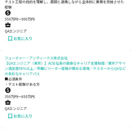
テスト工程の目的を理解し、周囲と連携しながら主体的に業務を完結させた
経験
550
万円〜
900
万円
QAエンジニア
お気に入り
フューチャー・アンティークス株式会社
【QAエンジニア（東京）】元SE社長の親身なキャリア支援制度／案件アサイ
ン満足度98％以上／早期にリーダー経験が積める環境／テスターからQAなど
の多彩なキャリアパス
■必須条件
・テスト経験がある方
350
万円〜
650
万円
QAエンジニア
お気に入り