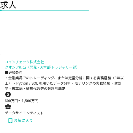
求人
コインチェック株式会社
クオンツ担当（開発・AI本部 トレジャリー部）
■必須条件
・金融業界でのトレーディング、または定量分析に関する実務経験（3年以
上） ・Python / SQL を用いたデータ分析・モデリングの実務経験 ・統計
学・確率論・線形代数等の数理的基礎
600
万円〜
1,500
万円
データサイエンティスト
お気に入り