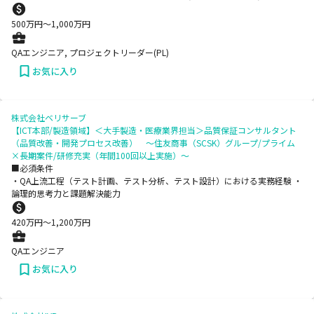
500
万円〜
1,000
万円
QAエンジニア, プロジェクトリーダー(PL)
お気に入り
株式会社ベリサーブ
【ICT本部/製造領域】＜大手製造・医療業界担当＞品質保証コンサルタント
（品質改善・開発プロセス改善） ～住友商事（SCSK）グループ/プライム
×長期案件/研修充実（年間100回以上実施）～
■必須条件
・QA上流工程（テスト計画、テスト分析、テスト設計）における実務経験 ・
論理的思考力と課題解決能力
420
万円〜
1,200
万円
QAエンジニア
お気に入り