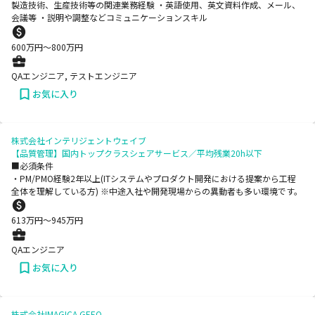
製造技術、生産技術等の関連業務経験 ・英語使用、英文資料作成、メール、
会議等 ・説明や調整などコミュニケーションスキル
600
万円〜
800
万円
QAエンジニア, テストエンジニア
お気に入り
株式会社インテリジェントウェイブ
【品質管理】国内トップクラスシェアサービス／平均残業20h以下
■必須条件
・PM/PMO経験2年以上(ITシステムやプロダクト開発における提案から工程
全体を理解している方) ※中途入社や開発現場からの異動者も多い環境です。
613
万円〜
945
万円
QAエンジニア
お気に入り
株式会社IMAGICA GEEQ