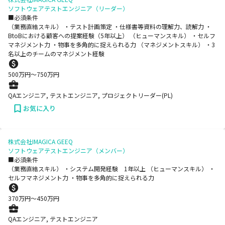
ソフトウェアテストエンジニア（リーダー）
■必須条件
（業務直結スキル） ・テスト計画策定 ・仕様書等資料の理解力、読解力 ・
BtoBにおける顧客への提案経験（5年以上） （ヒューマンスキル） ・セルフ
マネジメント力 ・物事を多角的に捉えられる力 （マネジメントスキル） ・3
名以上のチームのマネジメント経験
500
万円〜
750
万円
QAエンジニア, テストエンジニア, プロジェクトリーダー(PL)
お気に入り
株式会社IMAGICA GEEQ
ソフトウェアテストエンジニア（メンバー）
■必須条件
（業務直結スキル） ・システム開発経験 1年以上 （ヒューマンスキル） ・
セルフマネジメント力 ・物事を多角的に捉えられる力
370
万円〜
450
万円
QAエンジニア, テストエンジニア