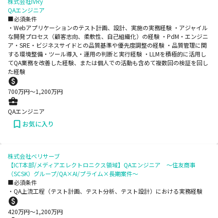
株式会社IVRy
QAエンジニア
■必須条件
・Webアプリケーションのテスト計画、設計、実施の実務経験 ・アジャイル
な開発プロセス（顧客志向、柔軟性、自己組織化）の経験 ・PdM・エンジニ
ア・SRE・ビジネスサイドとの品質基準や優先度調整の経験 ・品質管理に関
する環境整備・ツール導入・運用の判断と実行経験 ・LLMを積極的に活用し
てQA業務を改善した経験、または個人での活動も含めて複数回の検証を回し
た経験
700
万円〜
1,200
万円
QAエンジニア
お気に入り
株式会社ベリサーブ
【ICT本部/メディアエレクトロニクス領域】QAエンジニア ～住友商事
（SCSK）グループ/QA×AI/プライム×長期案件～
■必須条件
・QA上流工程（テスト計画、テスト分析、テスト設計）における実務経験
420
万円〜
1,200
万円