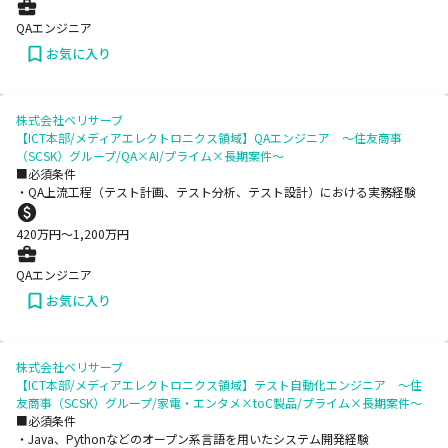
QAエンジニア
お気に入り
株式会社ベリサーブ
【ICT本部/メディアエレクトロニクス領域】QAエンジニア ～住友商事
（SCSK）グループ/QA×AI/プライム×長期案件～
■必須条件
・QA上流工程（テスト計画、テスト分析、テスト設計）における実務経験
420
万円〜
1,200
万円
QAエンジニア
お気に入り
株式会社ベリサーブ
【ICT本部/メディアエレクトロニクス領域】テスト自動化エンジニア ～住
友商事（SCSK）グループ/家電・エンタメ×toC製品/プライム×長期案件～
■必須条件
・Java、Pythonなどのオープン系言語を用いたシステム開発経験