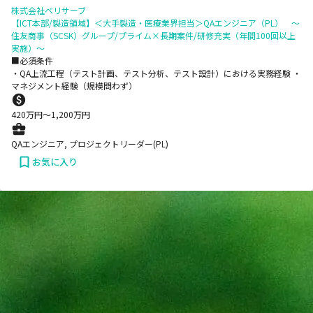
株式会社ベリサーブ
【ICT本部/製造領域】＜大手製造・医療業界担当＞QAエンジニア（PL） ～
住友商事（SCSK）グループ/プライム×長期案件/研修充実（年間100回以上
実施）～
■必須条件
・QA上流工程（テスト計画、テスト分析、テスト設計）における実務経験 ・
マネジメント経験（規模問わず）
420
万円〜
1,200
万円
QAエンジニア, プロジェクトリーダー(PL)
お気に入り