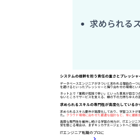
システムの根幹を担う責任の重さとプレッシャ
データベースエンジニアがきついと言われる理由の一つ
を避けるといったプレッシャーと隣り合わせの環境とい
ネット上で「業務が孤独で辛い」といった意見が目立つ
ないところでサービスを支える、縁の下の力持ちゆえの
求められるスキルの専門性が高度化しているか
求められるスキル要件が高度化しており、学習コストが
た。
クラウド環境に合わせた最適な設計など、常に最新
高度な専門性を維持し続ける学習の労力が、ITエンジ
安を感じる場合は、まずキッカケエージェントへご相談
ITエンジニア転職のプロに