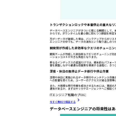
トランザクションロックや本番停止の重大なリ
データベースエンジニアがきついと感じる瞬間として、
からです。ダウンタイムを最小限に抑えつつ原因を特定
万が一データが破損した場合、バックアップからのリス
エンジニアの中でも、データの消失という取り返しのつ
開発側が作成した非効率なクエリのチューニン
開発チームが作成した非効率なクエリのチューニング対応
ーションコストが大きな負担となります。
単なるインデックスの追加だけでは、根本的なパフォー
害を調整しながら最適な改善策を模索する過程に、きつ
深夜・休日の無停止データ移行や停止作業
深夜や休日に実施されるデータ移行やメンテナンス作業
への影響を防ぐため、ユーザーのアクセスが減る深夜帯
また、大規模な移行作業を成功させるためには、事前の
適性があるか、まずはキッカケエージェントへご相談く
ITエンジニア転職のプロに
今すぐ無料で相談する
データベースエンジニアの将来性はあ