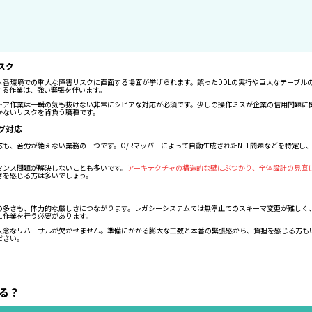
スク
本番環境での重大な障害リスクに直面する場面が挙げられます。誤ったDDLの実行や巨大なテーブル
する作業は、強い緊張を伴います。
トア作業は一瞬の気も抜けない非常にシビアな対応が必須です。少しの操作ミスが企業の信用問題に関
かないリスクを背負う職種です。
グ対応
も、苦労が絶えない業務の一つです。O/Rマッパーによって自動生成されたN+1問題などを特定し
マンス問題が解決しないことも多いです。
アーキテクチャの構造的な壁にぶつかり、全体設計の見直
さを感じる方は多いでしょう。
の多さも、体力的な厳しさにつながります。レガシーシステムでは無停止でのスキーマ変更が難しく
に作業を行う必要があります。
入念なリハーサルが欠かせません。準備にかかる膨大な工数と本番の緊張感から、負担を感じる方も
ださい。
る？