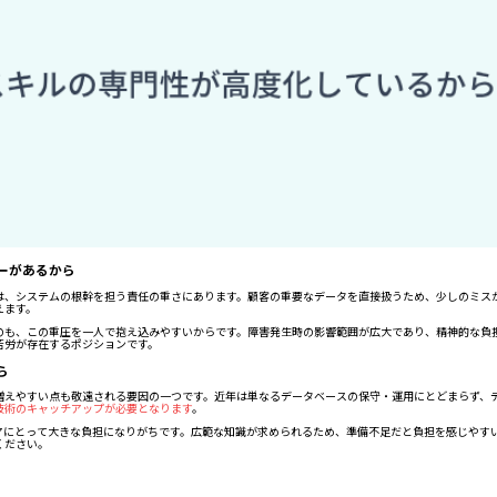
ーがあるから
は、システムの根幹を担う責任の重さにあります。顧客の重要なデータを直接扱うため、少しのミス
えます。
のも、この重圧を一人で抱え込みやすいからです。障害発生時の影響範囲が広大であり、精神的な負
苦労が存在するポジションです。
ら
増えやすい点も敬遠される要因の一つです。近年は単なるデータベースの保守・運用にとどまらず、
技術のキャッチアップが必要となります
。
ニアにとって大きな負担になりがちです。広範な知識が求められるため、準備不足だと負担を感じやす
ください。