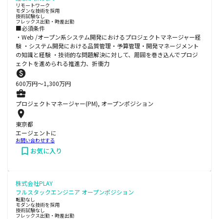
リモートワーク
モダンな技術を採用
技術試験なし
フレックス出勤・時差出勤
■必須条件
・Web /オープン系システム開発におけるプロジェクトマネージャー経
験 ・システム開発における品質管理・予算管理・開発マネージメント
の知識と経験 ・技術的な問題解決に対して、周囲を巻き込んでプロジ
ェクトを進められる推進力、折衝力
600
万円〜
1,300
万円
プロジェクトマネージャー(PM), オープンポジション
東京都
エージェントに
お問い合わせする
お気に入り
株式会社PLAY
フルスタックエンジニア オープンポジション
転勤なし
モダンな技術を採用
技術試験なし
フレックス出勤・時差出勤