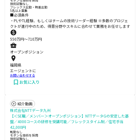
モダンな技術を採用
技術試験なし
フレックス出勤・時差出勤
5名以上募集
■必須条件
・PLやTL経験、もしくはチームの技術リーダー経験 ※多数のプロジェ
クトが進⾏中のため、得意分野やスキルに合わせて業務をお任せします
550
万円〜
710
万円
オープンポジション
福岡県
エージェントに
お問い合わせする
お気に入り
紹介動画
株式会社NTTデータ九州
【＜SE職／メンバー＞オープンポジション】NTTデータGの安定した基
盤／4000コースの研修を受講可能／フレックスタイム制／住宅手当
42,000円
転勤なし
モダンな技術を採用
技術試験なし