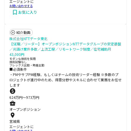
エージェントに
お問い合わせする
お気に入り
紹介動画
株式会社NTTデータ東北
【SE職／リーダー】オープンポジションNTTデータグループの安定基盤
／元請け案件多数／上流工程／リモートワーク制度／住宅補助月
43,000円
モダンな技術を採用
技術試験なし
フレックス出勤・時差出勤
■必須条件
・PMやサブPM経験、もしくはチームの技術リーダー経験 ※多数のプ
ロジェクトが進⾏中のため、得意分野やスキルに合わせて業務をお任せ
します
624
万円〜
973
万円
オープンポジション
宮城県
エージェントに
お問い合わせする