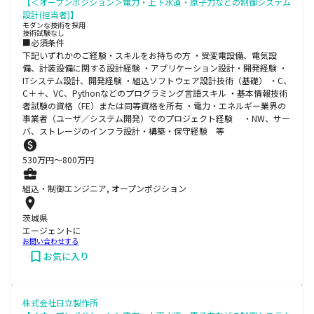
【＜オープンポジション＞電力・上下水道・原子力などの制御システム
設計(担当者)】
モダンな技術を採用
技術試験なし
■必須条件
下記いずれかのご経験・スキルをお持ちの方 ・受変電設備、電気設
備、計装設備に関する設計経験 ・アプリケーション設計・開発経験 ・
ITシステム設計、開発経験 ・組込ソフトウェア設計技術（基礎） ・C、
C＋＋、VC、Pythonなどのプログラミング言語スキル ・基本情報技術
者試験の資格（FE）または同等資格を所有 ・電力・エネルギー業界の
事業者（ユーザ／システム開発）でのプロジェクト経験 ・NW、サー
バ、ストレージのインフラ設計・構築・保守経験 等
530
万円〜
800
万円
組込・制御エンジニア, オープンポジション
茨城県
エージェントに
お問い合わせする
お気に入り
株式会社日立製作所