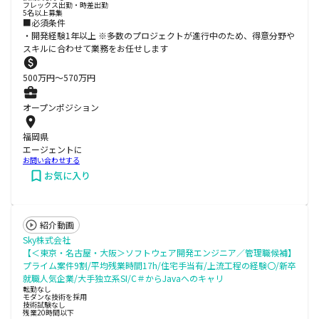
フレックス出勤・時差出勤
5名以上募集
■必須条件
・開発経験1年以上 ※多数のプロジェクトが進⾏中のため、得意分野や
スキルに合わせて業務をお任せします
500
万円〜
570
万円
オープンポジション
福岡県
エージェントに
お問い合わせする
お気に入り
紹介動画
Sky株式会社
【＜東京・名古屋・大阪＞ソフトウェア開発エンジニア／管理職候補】
プライム案件9割/平均残業時間17h/住宅手当有/上流工程の経験〇/新卒
就職人気企業/大手独立系SI/C＃からJavaへのキャリ
転勤なし
モダンな技術を採用
技術試験なし
残業20時間以下