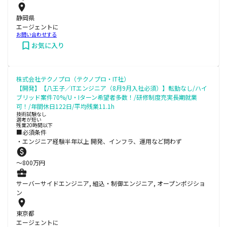
静岡県
エージェントに
お問い合わせする
お気に入り
株式会社テクノプロ（テクノプロ・IT社）
【開発】【八王子／ITエンジニア（8月9月入社必須）】転勤なし/ハイ
ブリッド案件70%/U・Iターン希望者多数！/研修制度充実長期就業
可！/年間休日122日/平均残業11.1h
技術試験なし
選考が短い
残業20時間以下
■必須条件
・エンジニア経験半年以上 開発、インフラ、運用など問わず
〜
800
万円
サーバーサイドエンジニア, 組込・制御エンジニア, オープンポジショ
ン
東京都
エージェントに