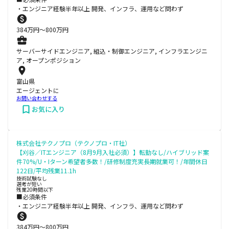
・エンジニア経験半年以上 開発、インフラ、運用など問わず
384
万円〜
800
万円
サーバーサイドエンジニア, 組込・制御エンジニア, インフラエンジニ
ア, オープンポジション
富山県
エージェントに
お問い合わせする
お気に入り
株式会社テクノプロ（テクノプロ・IT社）
【刈谷／ITエンジニア（8月9月入社必須）】転勤なし/ハイブリッド案
件70%/U・Iターン希望者多数！/研修制度充実長期就業可！/年間休日
122日/平均残業11.1h
技術試験なし
選考が短い
残業20時間以下
■必須条件
・エンジニア経験半年以上 開発、インフラ、運用など問わず
384
万円〜
800
万円