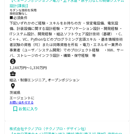
【＜オープンポジション＞電力・上下水道・原子力などの制御システム
設計(課長)】
モダンな技術を採用
技術試験なし
■必須条件
下記いずれかのご経験・スキルをお持ちの方 ・受変電設備、電気設
備、計装設備に関する設計経験 ・アプリケーション設計・開発経験 ・
ITシステム設計、開発経験 ・組込ソフトウェア設計技術（基礎） ・C、
C＋＋、VC、Pythonなどのプログラミング言語スキル ・基本情報技術
者試験の資格（FE）または同等資格を所有 ・電力・エネルギー業界の
事業者（ユーザ／システム開発）でのプロジェクト経験 ・NW、サー
バ、ストレージのインフラ設計・構築・保守経験 等
1,160
万円〜
1,330
万円
組込・制御エンジニア, オープンポジション
茨城県
エージェントに
お問い合わせする
お気に入り
株式会社テクノプロ（テクノプロ・デザイン社）
【★休日選考会★＜1回選考＞組込/機械/電気/電子/IT 領域】宇宙やロ