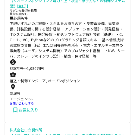
【＜オープンポジション＞電力・上下水道・原子力などの制御システム
設計(主任)】
モダンな技術を採用
技術試験なし
■必須条件
下記いずれかのご経験・スキルをお持ちの方 ・受変電設備、電気設
備、計装設備に関する設計経験 ・アプリケーション設計・開発経験 ・
ITシステム設計、開発経験 ・組込ソフトウェア設計技術（基礎） ・C、
C＋＋、VC、Pythonなどのプログラミング言語スキル ・基本情報技術
者試験の資格（FE）または同等資格を所有 ・電力・エネルギー業界の
事業者（ユーザ／システム開発）でのプロジェクト経験 ・NW、サー
バ、ストレージのインフラ設計・構築・保守経験 等
830
万円〜
1,080
万円
組込・制御エンジニア, オープンポジション
茨城県
エージェントに
お問い合わせする
お気に入り
株式会社日立製作所