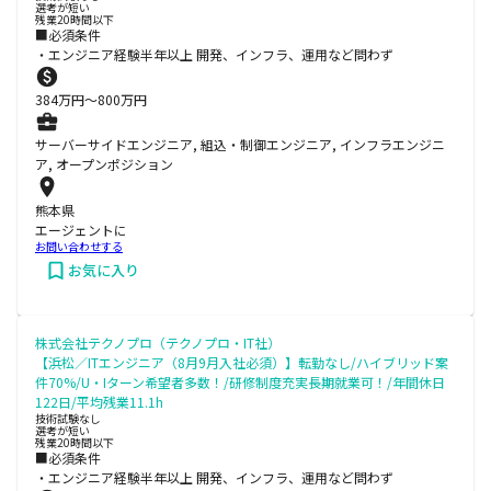
選考が短い
残業20時間以下
■必須条件
・エンジニア経験半年以上 開発、インフラ、運用など問わず
384
万円〜
800
万円
サーバーサイドエンジニア, 組込・制御エンジニア, インフラエンジニ
ア, オープンポジション
熊本県
エージェントに
お問い合わせする
お気に入り
株式会社テクノプロ（テクノプロ・IT社）
【浜松／ITエンジニア（8月9月入社必須）】転勤なし/ハイブリッド案
件70%/U・Iターン希望者多数！/研修制度充実長期就業可！/年間休日
122日/平均残業11.1h
技術試験なし
選考が短い
残業20時間以下
■必須条件
・エンジニア経験半年以上 開発、インフラ、運用など問わず