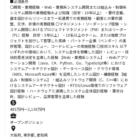
■必須条件
〇開発・業務経験 ・Web・業務系システム開発または組込み・制御系
システム開発の業務経験および知識（目安：10年以上） ・要件定義、
基本設計からリリースまで一気通貫での実務経験 ・顧客との要件調
整、交渉、折衝の実務経験 〇マネジメント・リーダーシップ経験 ・シ
ステム開発におけるプロジェクトマネジメント（PM）またはリーダー
（PL）経験 目安：5年以上） ・10名以上のチーム、または複数プロ
ジェクトを並行して管理した実績 ・パートナー企業（ベンダー）の進
捗管理、設計レビュー、コードレビューの実施経験 〇技術スキル 以下
いずれかの領域において、システム全体を俯瞰した設計・レビュー・技
術的意思決定を主導した経験 【Web・業務系システム】 ・Webアプリ
ケーション開発（Java、C#、Python、Go、TypeScript等）における
システムアーキテクチャ設計 ・データベース設計 ・クラウド環境
（AWS、Microsoft Azure等）を活用したシステム設計・構築経験 【組
込み・制御系システム】 ・組込みソフトウェア開発（C、C++等）にお
けるシステムアーキテクチャ設計 ・RTOS/Linux環境でのソフトウェア
設計経験 ・ハードウェアと連携したシステム全体設計経験 ・要求分
析、設計レビュー、品質管理を主導した経験
485
万円〜
2,130
万円
オープンポジション
大阪府, 東京都, 愛知県