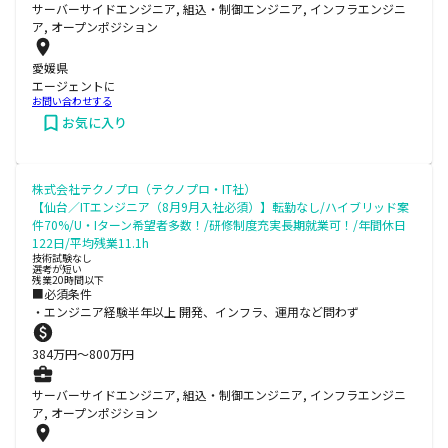
サーバーサイドエンジニア, 組込・制御エンジニア, インフラエンジニ
ア, オープンポジション
愛媛県
エージェントに
お問い合わせする
お気に入り
株式会社テクノプロ（テクノプロ・IT社）
【仙台／ITエンジニア（8月9月入社必須）】転勤なし/ハイブリッド案
件70%/U・Iターン希望者多数！/研修制度充実長期就業可！/年間休日
122日/平均残業11.1h
技術試験なし
選考が短い
残業20時間以下
■必須条件
・エンジニア経験半年以上 開発、インフラ、運用など問わず
384
万円〜
800
万円
サーバーサイドエンジニア, 組込・制御エンジニア, インフラエンジニ
ア, オープンポジション