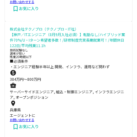
お問い合わせする
お気に入り
株式会社テクノプロ（テクノプロ・IT社）
【神戸／ITエンジニア（8月9月入社必須）】転勤なし/ハイブリッド案
件70%/U・Iターン希望者多数！/研修制度充実長期就業可！/年間休日
122日/平均残業11.1h
技術試験なし
選考が短い
残業20時間以下
■必須条件
・エンジニア経験半年以上 開発、インフラ、運用など問わず
384
万円〜
800
万円
サーバーサイドエンジニア, 組込・制御エンジニア, インフラエンジニ
ア, オープンポジション
兵庫県
エージェントに
お問い合わせする
お気に入り