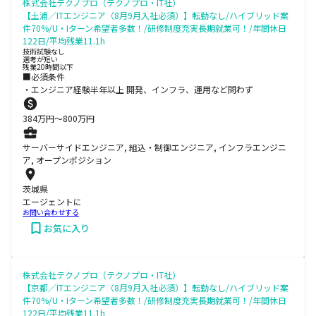
株式会社テクノプロ（テクノプロ・IT社）
【土浦／ITエンジニア（8月9月入社必須）】転勤なし/ハイブリッド案
件70%/U・Iターン希望者多数！/研修制度充実長期就業可！/年間休日
122日/平均残業11.1h
技術試験なし
選考が短い
残業20時間以下
■必須条件
・エンジニア経験半年以上 開発、インフラ、運用など問わず
384
万円〜
800
万円
サーバーサイドエンジニア, 組込・制御エンジニア, インフラエンジニ
ア, オープンポジション
茨城県
エージェントに
お問い合わせする
お気に入り
株式会社テクノプロ（テクノプロ・IT社）
【京都／ITエンジニア（8月9月入社必須）】転勤なし/ハイブリッド案
件70%/U・Iターン希望者多数！/研修制度充実長期就業可！/年間休日
122日/平均残業11.1h