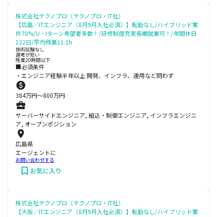
株式会社テクノプロ（テクノプロ・IT社）
【広島／ITエンジニア（8月9月入社必須）】転勤なし/ハイブリッド案
件70%/U・Iターン希望者多数！/研修制度充実長期就業可！/年間休日
122日/平均残業11.1h
技術試験なし
選考が短い
残業20時間以下
■必須条件
・エンジニア経験半年以上 開発、インフラ、運用など問わず
384
万円〜
800
万円
サーバーサイドエンジニア, 組込・制御エンジニア, インフラエンジニ
ア, オープンポジション
広島県
エージェントに
お問い合わせする
お気に入り
株式会社テクノプロ（テクノプロ・IT社）
【大阪／ITエンジニア（8月9月入社必須）】転勤なし/ハイブリッド案