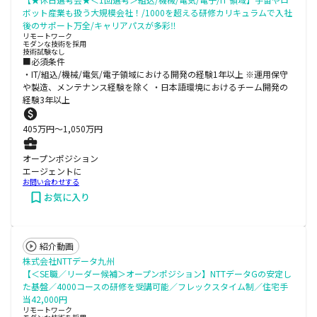
ボット産業も扱う大規模会社！/1000を超える研修カリキュラムで入社
後のサポート万全/キャリアパスが多彩‼
リモートワーク
モダンな技術を採用
技術試験なし
■必須条件
・IT/組込/機械/電気/電子領域における開発の経験1年以上 ※運用保守
や製造、メンテナンス経験を除く ・日本語環境におけるチーム開発の
経験3年以上
405
万円〜
1,050
万円
オープンポジション
エージェントに
お問い合わせする
お気に入り
紹介動画
株式会社NTTデータ九州
【＜SE職／リーダー候補＞オープンポジション】NTTデータGの安定し
た基盤／4000コースの研修を受講可能／フレックスタイム制／住宅手
当42,000円
リモートワーク