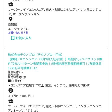
サーバーサイドエンジニア, 組込・制御エンジニア, インフラエンジニ
ア, オープンポジション
愛知県
エージェントに
お問い合わせする
お気に入り
株式会社テクノプロ（テクノプロ・IT社）
【静岡／ITエンジニア（8月9月入社必須）】転勤なし/ハイブリッド案
件70%/U・Iターン希望者多数！/研修制度充実長期就業可！/年間休日
122日/平均残業11.1h
技術試験なし
選考が短い
残業20時間以下
■必須条件
・エンジニア経験半年以上 開発、インフラ、運用など問わず
384
万円〜
800
万円
サーバーサイドエンジニア, 組込・制御エンジニア, インフラエンジニ
ア, オープンポジション