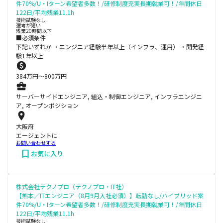
件70%/U・Iターン希望者多数！/研修制度充実長期就業可！/年間休日
122日/平均残業11.1h
技術試験なし
選考が短い
残業20時間以下
■必須条件
下記いずれか ・エンジニア経験半年以上（インフラ、運用） ・開発経
験1年以上
384
万円〜
800
万円
サーバーサイドエンジニア, 組込・制御エンジニア, インフラエンジニ
ア, オープンポジション
大阪府
エージェントに
お問い合わせする
お気に入り
株式会社テクノプロ（テクノプロ・IT社）
【熊本／ITエンジニア（8月9月入社必須）】転勤なし/ハイブリッド案
件70%/U・Iターン希望者多数！/研修制度充実長期就業可！/年間休日
122日/平均残業11.1h
技術試験なし