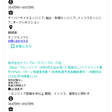
384
万円〜
800
万円
サーバーサイドエンジニア, 組込・制御エンジニア, インフラエンジニ
ア, オープンポジション
静岡県
エージェントに
お問い合わせする
お気に入り
株式会社テクノプロ（テクノプロ・IT社）
【松山／ITエンジニア（8月9月入社必須）】転勤なし/ハイブリッド案
件70%/U・Iターン希望者多数！/研修制度充実長期就業可！/年間休日
122日/平均残業11.1h
技術試験なし
選考が短い
残業20時間以下
■必須条件
・エンジニア経験半年以上 開発、インフラ、運用など問わず
384
万円〜
800
万円