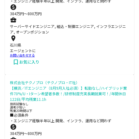
・エンジニア経験半年以上 開発、インフラ、運用など問わず
384
万円〜
800
万円
サーバーサイドエンジニア, 組込・制御エンジニア, インフラエンジニ
ア, オープンポジション
石川県
エージェントに
お問い合わせする
お気に入り
株式会社テクノプロ（テクノプロ・IT社）
【横浜／ITエンジニア（8月9月入社必須）】転勤なし/ハイブリッド案
件70%/U・Iターン希望者多数！/研修制度充実長期就業可！/年間休日
122日/平均残業11.1h
技術試験なし
選考が短い
残業20時間以下
■必須条件
・エンジニア経験半年以上 開発、インフラ、運用など問わず
384
万円〜
800
万円