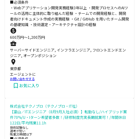
■必須条件
・Webアプリケーション開発実務経験3年以上 ・開発プロセスへのAIツ
ールの活用に主体的に取り組んだ経験 ・チームでの開発経験と、開発
者向けドキュメント作成の実務経験 ・Git / GitHub を用いたチーム開発
の基礎知識 ・技術選定・アーキテクチャ設計の経験
600
万円〜
1,200
万円
サーバーサイドエンジニア, インフラエンジニア, フロントエンドエン
ジニア, オープンポジション
東京都
エージェントに
お問い合わせする
お気に入り
株式会社テクノプロ（テクノプロ・IT社）
【富山／ITエンジニア（8月9月入社必須）】転勤なし/ハイブリッド案
件70%/U・Iターン希望者多数！/研修制度充実長期就業可！/年間休日
122日/平均残業11.1h
技術試験なし
選考が短い
残業20時間以下
■必須条件