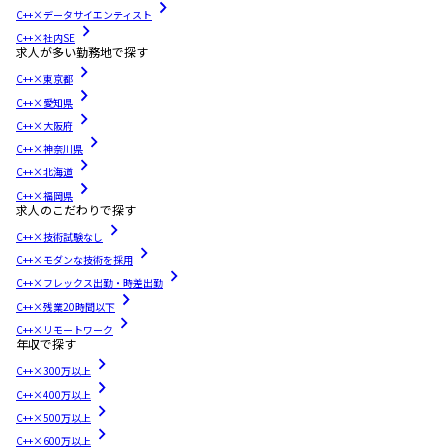
C++×データサイエンティスト
C++×社内SE
求人が多い勤務地で探す
C++×東京都
C++×愛知県
C++×大阪府
C++×神奈川県
C++×北海道
C++×福岡県
求人のこだわりで探す
C++×技術試験なし
C++×モダンな技術を採用
C++×フレックス出勤・時差出勤
C++×残業20時間以下
C++×リモートワーク
年収で探す
C++×300万以上
C++×400万以上
C++×500万以上
C++×600万以上