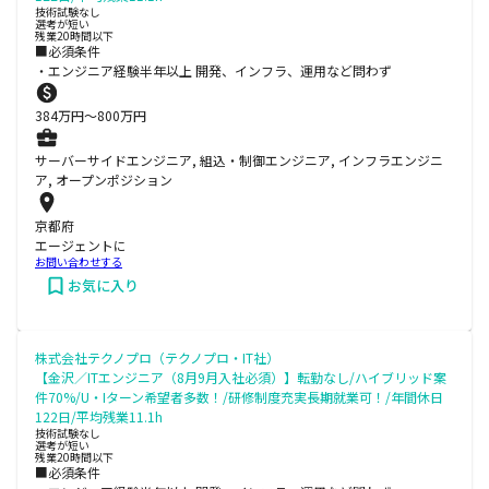
技術試験なし
選考が短い
残業20時間以下
■必須条件
・エンジニア経験半年以上 開発、インフラ、運用など問わず
384
万円〜
800
万円
サーバーサイドエンジニア, 組込・制御エンジニア, インフラエンジニ
ア, オープンポジション
京都府
エージェントに
お問い合わせする
お気に入り
株式会社テクノプロ（テクノプロ・IT社）
【金沢／ITエンジニア（8月9月入社必須）】転勤なし/ハイブリッド案
件70%/U・Iターン希望者多数！/研修制度充実長期就業可！/年間休日
122日/平均残業11.1h
技術試験なし
選考が短い
残業20時間以下
■必須条件