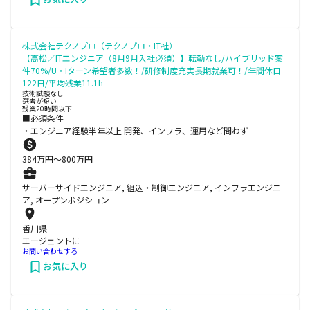
株式会社テクノプロ（テクノプロ・IT社）
【高松／ITエンジニア（8月9月入社必須）】転勤なし/ハイブリッド案
件70%/U・Iターン希望者多数！/研修制度充実長期就業可！/年間休日
122日/平均残業11.1h
技術試験なし
選考が短い
残業20時間以下
■必須条件
・エンジニア経験半年以上 開発、インフラ、運用など問わず
384
万円〜
800
万円
サーバーサイドエンジニア, 組込・制御エンジニア, インフラエンジニ
ア, オープンポジション
香川県
エージェントに
お問い合わせする
お気に入り