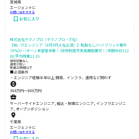
宮城県
エージェントに
お問い合わせする
お気に入り
株式会社テクノプロ（テクノプロ・IT社）
【柏／ITエンジニア（8月9月入社必須）】転勤なし/ハイブリッド案件
70%/U・Iターン希望者多数！/研修制度充実長期就業可！/年間休日122
日/平均残業11.1h
技術試験なし
選考が短い
残業20時間以下
■必須条件
・エンジニア経験半年以上 開発、インフラ、運用など問わず
384
万円〜
800
万円
サーバーサイドエンジニア, 組込・制御エンジニア, インフラエンジニ
ア, オープンポジション
千葉県
エージェントに
お問い合わせする
お気に入り