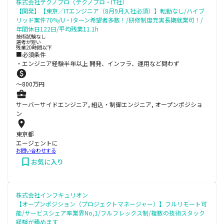
株式会社テクノプロ（テクノプロ・IT社）
【開発】【東京／ITエンジニア（8月9月入社必須）】転勤なし/ハイブ
リッド案件70%/U・Iターン希望者多数！/研修制度充実長期就業可！/
年間休日122日/平均残業11.1h
技術試験なし
選考が短い
残業20時間以下
■必須条件
・エンジニア経験半年以上 開発、インフラ、運用など問わず
〜
800
万円
サーバーサイドエンジニア, 組込・制御エンジニア, オープンポジショ
ン
東京都
エージェントに
お問い合わせする
お気に入り
株式会社インフキュリオン
【オープンポジション（プロジェクトマネージャー）】フルリモート可
能/サービスシェア率業界No,1/フルフレックス制/複数の技術スタック
経験が積めます