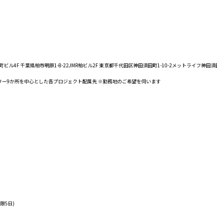
ビル4F 千葉県柏市明原1-8-22JMR柏ビル2F 東京都千代田区神田須田町1-10-2メットライフ神
ター9か所を中心とした各プロジェクト配属先 ※勤務地のご希望を伺います
限5日)