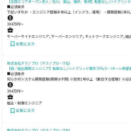
【北陸エリアオープン求人／石川、富山、福井、新潟】転勤なし/ハイブリッド案件7
■必須条件
下記いずれか ・エンジニア経験半年以上（インフラ、運用） ・開発経験1年以
384
万円〜
サーバーサイドエンジニア, サーバーエンジニア, ネットワークエンジニア, 組
お気に入り
株式会社テクノプロ（テクノプロ・IT社）
【柏／組込開発エンジニア】転勤なし/ハイブリッド案件70%/U・Iターン希望者多
■必須条件
何らかのシステム開発経験(規模は不問) ※目安1年以上 《歓迎する経験》※必
384
万円〜
組込・制御エンジニア
お気に入り
株式会社テクノプロ（テクノプロ・IT社）