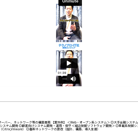
バー、ネットワーク等の構築業務 【案件例】 ＜Web・オープン系システム＞ ◎大手金融システム開発
テム開発 ◎顧客向けシステム開発・運用・保守 ＜組込制御ソフトウェア開発＞ ◎車載系制御システム開発 
築（Citrix,Vmware） ◎基幹ネットワークの更改（設計、構築、導入支援）