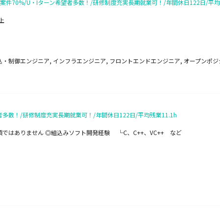
0%/U・Iターン希望者多数！/研修制度充実長期就業可！/年間休日122日/平均残
上
込・制御エンジニア, インフラエンジニア, フロントエンドエンジニア, オープンポジ
数！/研修制度充実長期就業可！/年間休日122日/平均残業11.1h
須ではありません ◎組込みソフト開発経験 └C、C++、VC++ など