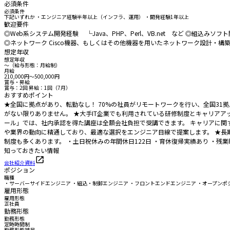
必須条件
必須条件
下記いずれか ・エンジニア経験半年以上（インフラ、運用） ・開発経験1年以上
歓迎要件
◎Web系システム開発経験 └Java、PHP、Perl、VB.net など ◎組込み
◎ネットワーク Cisco機器、もしくはその他機器を用いたネットワーク設計・構築
想定年収
想定年収
〜（給与形態：月給制）
月給
210,000円〜500,000円
賞与・昇給
賞与：2回 昇給：1回（7月）
おすすめポイント
★全国に拠点があり、転勤なし！ 70%の社員がリモートワークを行い、全国31
がない限りありません。 ★大手IT企業でも利用されている研修制度とキャリアア
ール」では、社内承認を得た講座は全額会社負担で受講できます。 キャリアに関
や業界の動向に精通しており、最適な選択をエンジニア目線で提案します。 ★長
制度も多くあります。 ・土日祝休みの年間休日122日 ・育休復帰実績あり ・残業
知っておきたい情報
会社紹介資料
ポジション
職種
・サーバーサイドエンジニア ・組込・制御エンジニア ・フロントエンドエンジニア ・オープンポ
雇用形態
雇用形態
正社員
勤務形態
勤務形態
定時時間制
勤務形態補足