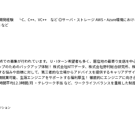
ソフト開発経験 └C、C++、VC++ など ◎サーバ・ストレージ AWS・Azure環境
 など
拠点での募集が行われています。 U・Iターン希望者も多く、居住地の最寄り支店を
ップのためのバックアップ体制！ 株式会社NTTデータ、株式会社野村総合研究所、
する悩みや目標に対して、第三者的な立場からアドバイスを提供するキャリアデザイ
期就業可能、生涯エンジニアをサポートする福利厚生！ 徹底的にエンジニアに向き
時間平均12.3時間/月 ・テレワーク手当 など、ワークライフバランスを重視した制
ジション