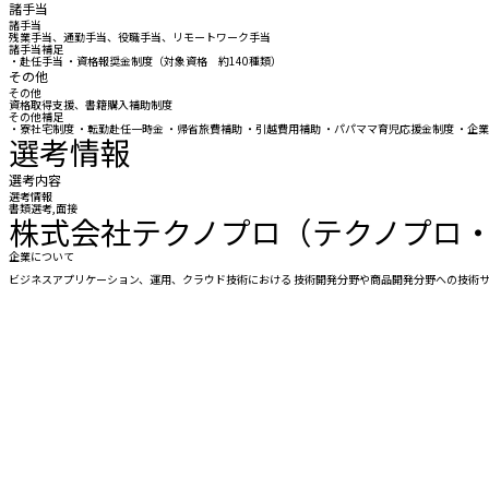
諸手当
諸手当
残業手当、通勤手当、役職手当、リモートワーク手当
諸手当補足
・赴任手当 ・資格報奨金制度（対象資格 約140種類）
その他
その他
資格取得支援、書籍購入補助制度
その他補足
・寮社宅制度 ・転勤赴任一時金 ・帰省旅費補助 ・引越費用補助 ・パパママ育児応援金制度 ・
選考情報
選考内容
選考情報
書類選考,面接
株式会社テクノプロ（テクノプロ・
企業について
ビジネスアプリケーション、運用、クラウド技術における 技術開発分野や商品開発分野への技術