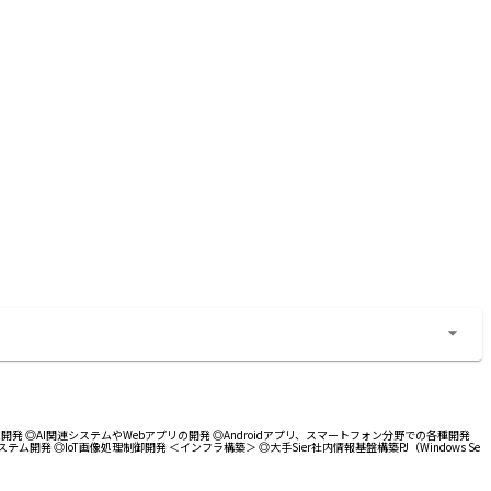
 ◎AI関連システムやWebアプリの開発 ◎Androidアプリ、スマートフォン分野での各種開発
◎IoT画像処理制御開発 ＜インフラ構築＞ ◎大手Sier社内情報基盤構築PJ（Windows Se