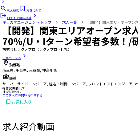
求人検索
お気に入り
ログイン
無料相談
キッカケエージェント
トップ
求人一覧
【開発】関東エリアオープン求人
【開発】関東エリアオープン求
70%/U・Iターン希望者多数！/
株式会社テクノプロ（テクノプロ・IT社）
企業ページへ
勤務地
埼玉県, 千葉県, 東京都, 神奈川県
職種
サーバーサイドエンジニア, 組込・制御エンジニア, フロントエンドエンジニア, 
残業20時間以下
技術試験なし
この求人にお問い合わせする
お気に入り
求人紹介動画
お問い合わせする