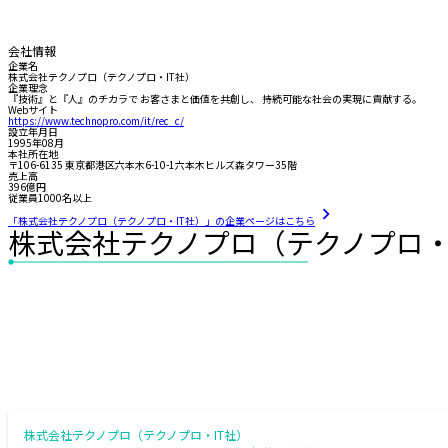
会社情報
企業名
株式会社テクノプロ（テクノプロ・IT社）
企業理念
『技術』と『人』のチカラで お客さまと価値を共創し、 持続可能な社会の実現に貢献する。
Webサイト
https://www.technopro.com/it/rec_c/
設立年月日
1995年08月
本社所在地
〒106-6135 東京都港区六本木6-10-1六本木ヒルズ森タワー35階
売上高
396億円
従業員1000名以上
「株式会社テクノプロ（テクノプロ・IT社）」の企業ページはこちら
株式会社テクノプロ（テクノプロ・
株式会社テクノプロ（テクノプロ・IT社）