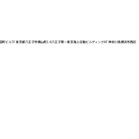
田須田町ビル7F 東京都八王子市横山町1-6八王子第一東京海上日動ビルディング4F 神奈川県横浜市西区