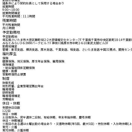
諸条件により契約社員として採用する場合あり
就業時間
9:00〜18:00
就業時間補足
平均残業時間：11.1時間
残業時間
平均残業時間
月11時間
予定勤務地
予定勤務地
埼玉県さいたま市大宮区錦町682-2大宮情報文化センター7F 千葉県千葉市中央区新町18-14千葉新町
みなとみらい3-6-3MMパークビル７F 神奈川県厚木市中町2-6-10東武太朋ビル3F
勤務地補足
管轄：東京支店、横浜支店、厚木支店、千葉支店、柏支店、さいたま支店 全国31拠点、開発セン
福利厚生
保険
健康保険、労災保険、厚生年金保険、雇用保険
保険補足
・総合福祉団体定期保険
健康・医療
受動喫煙防止措置
制度
財産形成
財形貯蓄、企業型確定拠出年金
職場環境
研修制度
職場環境補足
労働組合
休日・休暇
年間休日日数
122日
休日・休暇
土日祝休み、完全週休二日制、有給休暇、年末年始休暇、慶弔休暇
休日・休暇補足
※祝日のある週は土曜出勤の場合あり ・災害時休暇(年5回、最大5日) ・特別休暇 ・入社時休暇(上
育児・介護
育児休暇、介護休暇