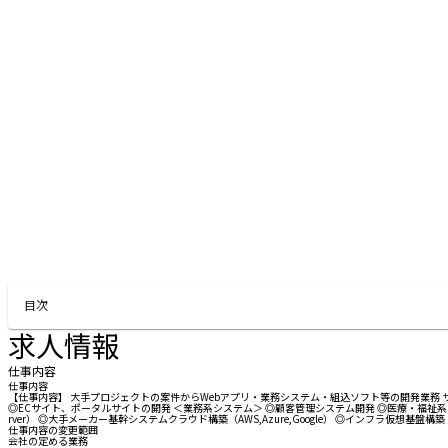
目次
求人情報
仕事内容
仕事内容
【仕事内容】 大手プロジェクトの案件からWebアプリ・業務システム・組込ソフト等の開発業務 サー
◎ECサイト、ポータルサイトの開発 ＜業務系システム＞ ◎顧客管理システム開発 ◎医療・福祉系シス
rver） ◎大手メーカー基幹システムクラウド構築（AWS,Azure,Google） ◎インフラ仮想基盤構
仕事内容の変更範囲
会社の定める業務