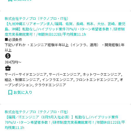
株式会社テクノプロ（テクノプロ・IT社）
【九州沖縄エリアオープン求人/福岡、佐賀、長崎、熊本、大分、宮崎、鹿児
島、沖縄】転勤なし/ハイブリッド案件70%/U・Iターン希望者多数！/研修制
度充実長期就業可！/年間休日122日/平均残業11.1h
■必須条件
下記いずれか ・エンジニア経験半年以上（インフラ、運用） ・開発経験1年
以上
384
万円〜
サーバーサイドエンジニア, サーバーエンジニア, ネットワークエンジニア,
組込・制御エンジニア, インフラエンジニア, フロントエンドエンジニア, オ
ープンポジション, クラウドエンジニア
お気に入り
株式会社テクノプロ（テクノプロ・IT社）
【福岡／ITエンジニア（8月9月入社必須）】転勤なし/ハイブリッド案件
70%/U・Iターン希望者多数！/研修制度充実長期就業可！/年間休日122日/平
均残業11.1h