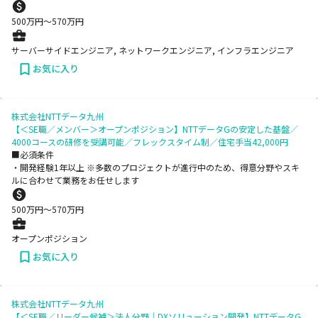
500
万円〜
570
万円
サーバーサイドエンジニア, ネットワークエンジニア, インフラエンジニア
お気に入り
株式会社NTTデータ九州
【＜SE職／メンバー＞オープンポジション】NTTデータGの安定した基盤／
4000コースの研修を受講可能／フレックスタイム制／住宅手当42,000円
■必須条件
・開発経験1年以上 ※多数のプロジェクトが進⾏中のため、得意分野やスキ
ルに合わせて業務をお任せします
500
万円〜
570
万円
オープンポジション
お気に入り
株式会社NTTデータ九州
【＜SE職／リーダー候補＞法人分野│DXソリューション開発】NTTデータG