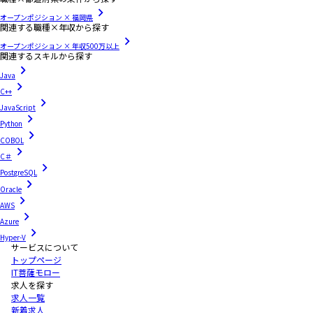
オープンポジション × 福岡県
関連する職種×年収から探す
オープンポジション × 年収500万以上
関連するスキルから探す
Java
C++
JavaScript
Python
COBOL
C＃
PostgreSQL
Oracle
AWS
Azure
Hyper-V
サービスについて
トップページ
IT菩薩モロー
求人を探す
求人一覧
新着求人