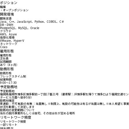
ポジション
職種
・オープンポジション
開発環境
開発言語
Java、C++、JavaScript、Python、COBOL、C＃
DB・DWH
PostgreSQL、MySQL、Oracle
クラウド
AWS、Azure
仮想化環境
VMware、Hyper-V
ネットワーク
Cisco
雇用形態
雇用形態
正社員
試用期間
あり（4ヶ月）
勤務形態
勤務形態
フレックスタイム制
就業時間
9:00〜17:30
予定勤務地
予定勤務地
福岡県福岡市博多区博多駅前一丁目17番21号 （最寄駅：JR博多駅を降りて博多口より福岡交通セン
タービル方面へ徒歩5分）
勤務地補足
車通勤：不可 転勤の有無 ：当面無し ※制度上、転勤の可能性は有るが当面は無し ※本人希望と事業
状況を勘案して決定します
勤務地の変更範囲について
当社の国内事業所もしくは自宅、その他会社が定める場所
リモートワーク頻度
リモートワーク頻度
一部リモート
福利厚生