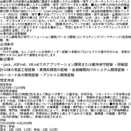
金融分野 九州地場の金融機関に関連する業務システムの開発・保守 インターネットバンキングシス
テムなどの大規模金融システムの開発・保守（NTTデータ社と連携） ■法人分野 九州地方の地場企
業向けの基幹システムの開発・保守 大手企業向け基幹システム開発（NTTデータ社と連携） ■文
教分野 大学向け自社パッケージ（LiveCumpus）の開発・保守 大学・自治体図書館向け自社パッケ
ージ（NALIS）の開発・保守 ■その他 パブリッククラウド領域の開発・保守 自治体・企業向けのデ
ータ活用支援 【案件の魅力】 NTTデータ九州では、各開発領域（公共・法人・金融・文教）におい
て、デジタルオファリングに注力しており、これまでの開発ノウハウを活かして九州のマーケット
ニーズにあったDX推進を行っています。 【配属先のテレワーク比率】 会社全体で20%～30%程度
※担当案件により異なります ※出社を基本とし、予定に合わせてリモートワークやフレックスタイ
ム勤務を活用しています
仕事内容の変更範囲
システム開発及び保守/ソリューション開発/サービス開発/コンサルティング/マーケティング/経営戦
略 等
必須条件
必須条件
・PLやTL経験、もしくはチームの技術リーダー経験 ※多数のプロジェクトが進⾏中のため、得意分
野やスキルに合わせて業務をお任せします
歓迎要件
・java、ASP.net、VB.netでのアプリケーション開発または維持保守経験 ・詳細設
計以降の実装工程経験 ・業務系開発の経験 ・金融機関向けのシステム開発経験 ・
ローコード系の開発経験 ・アジャイル開発経験
想定年収
想定年収
550万円〜710万円
想定年収補足
※時間外手当(25時間/月)を含んで算出 ※子育て・介護手当、住宅手当、リモートワーク手当等は含
めない ＊時間外手当（25時間／月）を含んで算出しております 時間外手当は実績に応じて支給し
ます ＊別途、対象の方のみ子育て・介護手当あり ＊別途、対象の方のみ住宅手当・社宅制度あり
（勤務地による） ＊各種手当については変動要素がありますので、ご了承ください ■昇格 年1回（1
0月） ※前年実績（4月～翌年3月）の業績面・行動面・専門性にて判断 本人の業績達成度、行動発
揮度、専門性（資格等）の習得状況によって、昇格を判断するため、個人の能力により昇格時期は
変動します。 【昇格条件】 年度初めに目標を上長とすり合わせて設定、業績面・行動面・専門性
（社内外資格）を判断し、昇格が決定されます。
月給
339,000円〜438,000円
賞与・昇給
賞与：2回（6月、12月） 昇給：1回（10月）