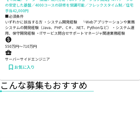
の安定した基盤／4000コースの研修を受講可能／フレックスタイム制／住宅
手当42,000円
■必須条件
いずれかに該当する方 ・システム開発経験 └Webアプリケーションや業務
システムの開発経験（Java、PHP、C＃、.NET、Pythonなど） ・システム運
用、保守開発経験 ・ITサービス問合せサポートマネージャ関連業務経験
550
万円〜
710
万円
サーバーサイドエンジニア
お気に入り
こんな募集もおすすめ