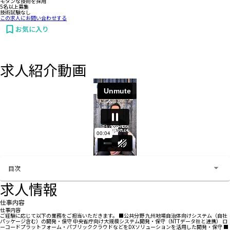
モダンな技術を採用
5名以上募集
技術試験なし
この求人にお問い合わせする
お気に入り
求人紹介動画
お問い合わせする
目次
求人情報
仕事内容
仕事内容
ご経験に応じて以下の業務をご担当いただきます。 ■公共分野 九州地場自治体向けシステム（自社
パッケージ含む）の開発・保守 中央省庁向け大規模システム開発・保守（NTTデータ社と連携） ロ
ーコードプラットフォーム・パブリッククラウドなどをDXソリューションを活用した開発・保守 ■