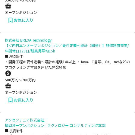
オープンポジション
お気に入り
株式会社 BREXA Technology
【＜西日本＞オープンポジション／要件定義～設計（開発）】研修制度充実/
年間休日123日/残業月平均15h
■必須条件
・開発工程の要件定義～設計の経験1年以上 ・Java、C言語、C#、.netなどの
プログラミング言語を用いた開発経験
500
万円〜
700
万円
オープンポジション
お気に入り
アクセンチュア株式会社
福岡オープンポジション - テクノロジー コンサルティング本部
■必須条件