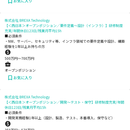
お気に入り
株式会社 BREXA Technology
【＜西日本＞オープンポジション／要件定義～設計（インフラ）】研修制度
充実/年間休日123日/残業月平均15h
■必須条件
・NW、サーバー、セキュリティ等、インフラ領域での要件定義や設計、構築
経験を1年以上お持ちの方
500
万円〜
700
万円
オープンポジション
お気に入り
株式会社 BREXA Technology
【＜西日本＞オープンポジション／開発～テスト・保守】研修制度充実/年間
休日123日/残業月平均15h
■必須条件
・開発実務経験1年以上（設計、製造、テスト、本番導入、保守など）
350
万円〜
570
万円