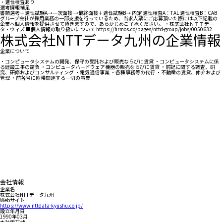
・適性検査あり
選考情報補足
書類選考＋適性試験A→一次面接 →最終面接＋適性試験B→ 内定 適性検査A：TAL 適性検査B：CAB
グループ会社が採用業務の一部支援を行っているため、当求人票にご応募頂いた際には以下記載の
企業へ個人情報を提供させて頂きますので、あらかじめご了承ください。 ・株式会社ＮＴＴデー
タ・ウィズ ■個人情報の取り扱いについて https://hrmos.co/pages/nttd-group/jobs/0050632
株式会社NTTデータ九州の企業情報
企業について
・コンピュータシステムの開発、保守の受託および販売ならびに賃貸 ・コンピュータシステムに係
る建設工事の請負 ・コンピュータハードウェア機器の販売ならびに賃貸 ・前記に関する調査、研
究、研修およびコンサルティング ・電気通信事業 ・各種事務等の代行 ・不動産の賃貸、仲介および
管理 ・前各号に附帯関連する一切の事業
会社情報
企業名
株式会社NTTデータ九州
Webサイト
https://www.nttdata-kyushu.co.jp/
設立年月日
1990年03月
本社所在地