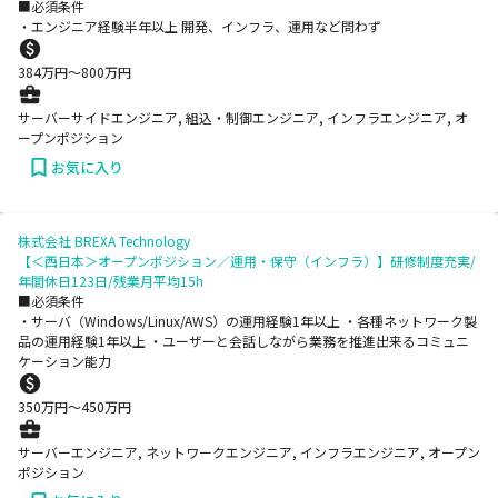
■必須条件
・エンジニア経験半年以上 開発、インフラ、運用など問わず
384
万円〜
800
万円
サーバーサイドエンジニア, 組込・制御エンジニア, インフラエンジニア, オ
ープンポジション
お気に入り
株式会社 BREXA Technology
【＜西日本＞オープンポジション／運用・保守（インフラ）】研修制度充実/
年間休日123日/残業月平均15h
■必須条件
・サーバ（Windows/Linux/AWS）の運用経験1年以上 ・各種ネットワーク製
品の運用経験1年以上 ・ユーザーと会話しながら業務を推進出来るコミュニ
ケーション能力
350
万円〜
450
万円
サーバーエンジニア, ネットワークエンジニア, インフラエンジニア, オープン
ポジション