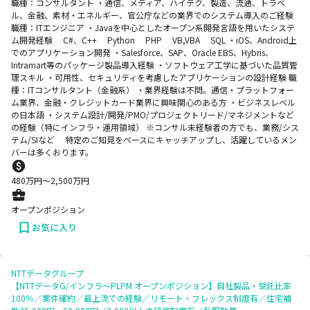
職種：コンサルタント ・通信、メディア、ハイテク、製造、流通、トラベ
ル、金融、素材・エネルギー、官公庁などの業界でのシステム導入のご経験
職種：ITエンジニア ・Javaを中心としたオープン系開発言語を用いたシステ
ム開発経験 C#、C++ Python PHP VB,VBA SQL ・iOS、Android上
でのアプリケーション開発 ・Salesforce、SAP、Oracle EBS、Hybris、
Intramart等のパッケージ製品導入経験 ・ソフトウェア工学に基づいた品質管
理スキル ・可用性、セキュリティを考慮したアプリケーションの設計経験 職
種：ITコンサルタント（金融系） ・業界経験は不問。通信・プラットフォー
ム業界、金融・クレジットカード業界に興味関心のある方 ・ビジネスレベル
の日本語 ・システム設計/開発/PMO/プロジェクトリード/マネジメントなど
の経験（特にインフラ・運用領域） ※コンサル未経験者の方でも、業務/シス
テム/SIなど 特定のご知見をベースにキャッチアップし、活躍しているメン
バーは多くおります。
480
万円〜
2,500
万円
オープンポジション
お気に入り
NTTデータグループ
【NTTデータG/インフラ～PLPM オープンポジション】自社製品・受託比率
100％／案件確約／最上流での経験／リモート・フレックス制度有／住宅補