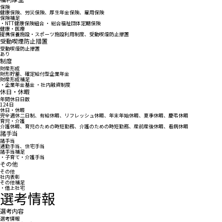
保険
健康保険、労災保険、厚生年金保険、雇用保険
保険補足
・NTT健康保険組合 ・ 総合福祉団体定期保険
健康・医療
提携保養施設・スポーツ施設利用制度、受動喫煙防止措置
受動喫煙防止措置
受動喫煙防止措置
あり
制度
財産形成
財形貯蓄、確定給付型企業年金
財産形成補足
・企業年金基金 ・社内融資制度
休日・休暇
年間休日日数
124日
休日・休暇
完全週休二日制、有給休暇、リフレッシュ休暇、年末年始休暇、夏季休暇、慶弔休暇
育児・介護
介護休暇、育児のための時短勤務、介護のための時短勤務、産前産後休暇、看病休暇
諸手当
諸手当
通勤手当、住宅手当
諸手当補足
・子育て・介護手当
その他
その他
社内表彰
その他補足
・借上社宅
選考情報
選考内容
選考情報