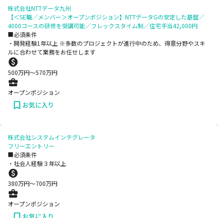
株式会社NTTデータ九州
【＜SE職／メンバー＞オープンポジション】NTTデータGの安定した基盤／
4000コースの研修を受講可能／フレックスタイム制／住宅手当42,000円
■必須条件
・開発経験1年以上 ※多数のプロジェクトが進⾏中のため、得意分野やスキ
ルに合わせて業務をお任せします
500
万円〜
570
万円
オープンポジション
お気に入り
株式会社システムインテグレータ
フリーエントリー
■必須条件
・社会人経験３年以上
380
万円〜
700
万円
オープンポジション
お気に入り