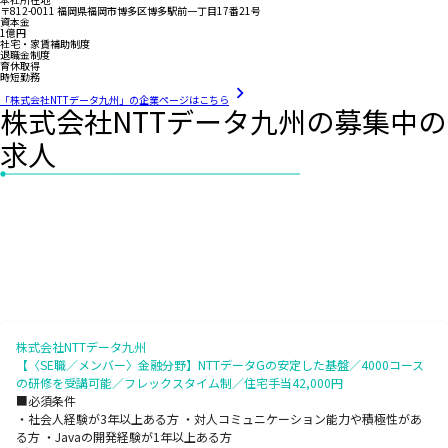
〒812-0011 福岡県福岡市博多区博多駅前一丁目17番21号
資本金
1億円
社宅・家賃補助制度
退職金制度
育休取得
時短勤務
「株式会社NTTデータ九州」の企業ページはこちら
株式会社NTTデータ九州の募集中の
求人
株式会社NTTデータ九州
【〈SE職／メンバー〉金融分野】NTTデータGの安定した基盤／4000コース
の研修を受講可能／フレックスタイム制／住宅手当42,000円
■必須条件
・社会人経験が3年以上ある方 ・対人コミュニケーション能力や積極性があ
る方 ・Javaの開発経験が1年以上ある方