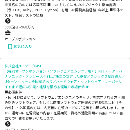
※資格のみの方は応募不可 ■Java もしくは 他のオブジェクト指向言語
（例：C#、Ruby、PHP、Python） を用いた開発実務経験1年以上 ■単体テ
スト、結合テストの経験
300
万円〜
960
万円
オープンポジション
お気に入り
株式会社NTTデータMSE
【福岡オープンポジション（ソフトウェアエンジニア職）】NTTデータ・パ
ナソニック・デンソー大手3社が株主の安定した基盤／フレックス制度導入／
Uターン・Iターン全国拠点あり／ハードウェア・ソフトウェア・サーバーサ
イドまで幅広い知識と経験を積める環境で市場価値UP
■必須条件
・IoT分野において、ソフトウェアエンジニアのキャリアを志向される方 ・組
み込みソフトウェア、もしくは商用ソフトウェア開発のご経験3年以上 【そ
の他】 ・外国籍の方は、内定後に在留カードのご提示をお願い致します。 ま
た、選考中に在留資格の内容・在留期間・資格外活動許可の有無について書
面での申告をお願いいたします。
515
万円〜
980
万円