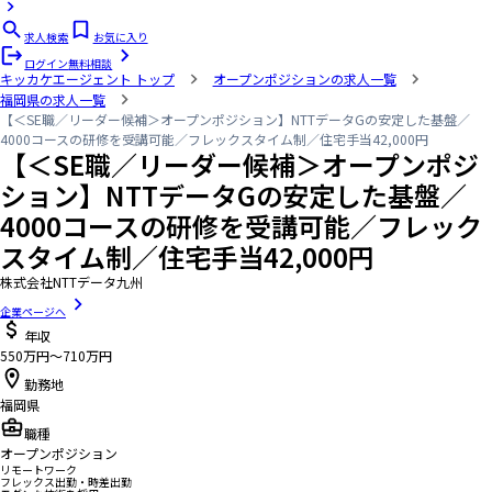
求人検索
お気に入り
ログイン
無料相談
キッカケエージェント
トップ
オープンポジションの求人一覧
福岡県の求人一覧
【＜SE職／リーダー候補＞オープンポジション】NTTデータGの安定した基盤／
4000コースの研修を受講可能／フレックスタイム制／住宅手当42,000円
【＜SE職／リーダー候補＞オープンポジ
ション】NTTデータGの安定した基盤／
4000コースの研修を受講可能／フレック
スタイム制／住宅手当42,000円
株式会社NTTデータ九州
企業ページへ
年収
550万円〜710万円
勤務地
福岡県
職種
オープンポジション
リモートワーク
フレックス出勤・時差出勤