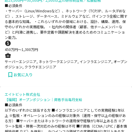
助25,000円～50,000円／2,000以上の研修制度有／私服勤務
■必須条件
・サーバー（Linux/Windowsなど）、ネットワーク（TCP/IP、ルータ/FWな
ど）、ストレージ、データベース、ミドルウェアなど、ITインフラ全般に関す
る基本的な知識。 ・これらいずれかの領域における、設計、構築、運用、保
守のいずれかの実務経験。 ・社内外の関係者（顧客、他チームメンバーな
ど）と円滑に連携し、要件定義や課題解決を進めるためのコミュニケーショ
ン能力。
450
万円〜
1,300
万円
サーバーエンジニア, ネットワークエンジニア, インフラエンジニア, オープン
ポジション, クラウドエンジニア
お気に入り
エイトビット株式会社
【福岡】オープンポジション｜資格手当毎月支給
■必須条件
以下のいずれかに該当する方 ■インフラエンジニアとしての実務経験1年以
上 ※監視・オペレーションのみの経験は対象外（運用・保守以上の経験があ
る方） ■サーバーまたはネットワークの運用保守経験が1年以上ある方 ※ア
ラート監視・障害一次対応のみの経験は不可 ■IT資格（CCNA / LPIC / 基本情
報技術者 など）を保有し、かつインフラ領域での実務経験が1年以上ある方