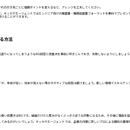
ぞれの行き先ごとに強調ポイントを変えるなど、アレンジを工夫してください。
す。キッカケエージェントではエンジニア向けの履歴書・職務経歴書フォーマットを無料でプレゼン
受けることができます。
る方法
見送りになってしまうようなNG回答と改善点を事前に叩きこんでおき、失敗しないようにしましょう
すが、年収が低い、将来が見えない等のネガティブな回答は避けましょう。新しい環境でスキルアッ
ら長い前置きはNGです。結論だけだと厚みがなくぶっきらぼうな印象になるため、その後に理由を
してみるのがいいでしょう。キッカケエージェントでは、企業の内情に詳しいプロによる個別の面接