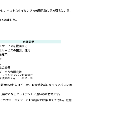
計し、ベストなタイミングで転職活動に踏み切るという、
まとめました。
自社開発
社サービスを提供する
社サービスの開発、運用
社雇用
社
し
社の成長
グーグル合同会社
アマゾンジャパン合同会社
株式会社ディー・エヌ・エー
って最適な選択先はどこか、転職活動前にキャリアパスを明
く、元請けとなるクライアントに近いのが特徴です。
キッカケエージェントにお気軽にお問合せください。厳選