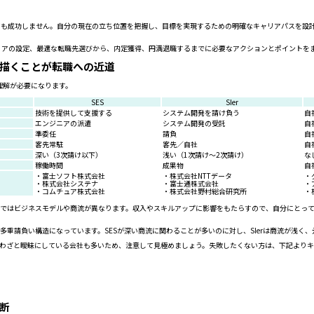
いても成功しません。自分の現在の立ち位置を把握し、目標を実現するための明確なキャリアパスを設
リアの設定、最適な転職先選びから、内定獲得、円満退職するまでに必要なアクションとポイントを
描くことが転職への近道
理解が必要になります。
SES
SIer
技術を提供して支援する
システム開発を請け負う
自
エンジニアの派遣
システム開発の受託
自
準委任
請負
自
客先常駐
客先／自社
自
深い（3次請け以下）
浅い（1次請け～2次請け）
な
稼働時間
成果物
自
・富士ソフト株式会社
・株式会社NTTデータ
・
・株式会社システナ
・富士通株式会社
・
・コムチュア株式会社
・株式会社野村総合研究所
・
社開発ではビジネスモデルや商流が異なります。収入やスキルアップに影響をもたらすので、自分にと
Sで多重請負い構造になっています。SESが深い商流に関わることが多いのに対し、SIerは商流が浅
らず、わざと曖昧にしている会社も多いため、注意して見極めましょう。失敗したくない方は、下記より
断