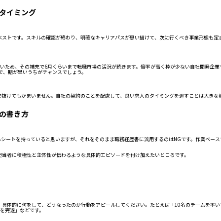
なタイミング
ベストです。スキルの確認が終わり、明確なキャリアパスが思い描けて、次に行くべき事業形態も定
。
すいため、その補充で6月くらいまで転職市場の活況が続きます。倍率が高く枠が少ない自社開発企業
で、期が早いうちがチャンスでしょう。
で抜けてもかまいません。自社の契約のことを配慮して、良い求人のタイミングを逃すことは大きな機
書の書き方
ルシートを持っていると思いますが、それをそのまま職務経歴書に流用するのはNGです。作業ベースで
担当者に積極性と主体性が伝わるような具体的エピソードを付け加えたいところです。
、具体的に何をして、どうなったのか行動をアピールしてください。たとえば「10名のチームを率
トを完遂」などです。