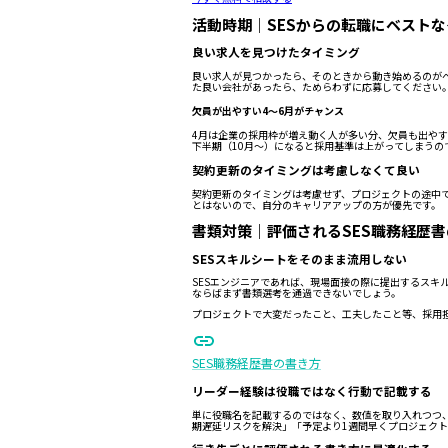
活動時期｜SESからの転職にベスト
良い求人を見つけたタイミング
良い求人が見つかったら、そのときから動き始めるのが
た良い会社があったら、ためらわずに応募してください
欠員が出やすい4～6月がチャンス
4月は企業の採用枠が増え動く人が多い分、欠員も出や
下半期（10月～）になると採用基準は上がってしまうの
契約更新のタイミングは考慮しなくて良い
契約更新のタイミングは考慮せず、プロジェクトの途中
とはないので、自分のキャリアアップの方が優先です。
書類対策｜評価されるSES職務経歴
SESスキルシートをそのまま流用しない
SESエンジニアであれば、現場面接の際に提出するスキ
ならばまず書類選考を通過できないでしょう。
プロジェクトで大変だったこと、工夫したこと等、採用
SES職務経歴書の書き方
リーダー経験は役職ではなく行動で記載する
単に役職名を記載するのではなく、数値を取り入れつつ
期遅延リスクを解決」「予定より1週間早くプロジェク