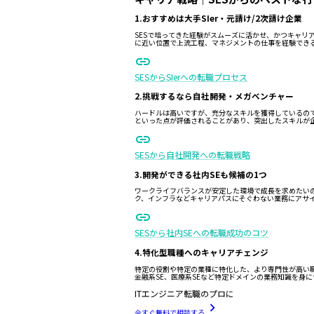
1.おすすめは大手SIer・元請け/2次請け企業
SESで培ってきた経験がスムーズに活かせ、かつキャリ
に近い位置で上流工程、マネジメントの仕事を経験でき
SESからSIerへの転職プロセス
2.挑戦するなら自社開発・メガベンチャー
ハードルは高いですが、充分なスキルを獲得しているの
といった点が評価されることがあり、突出したスキルが
SESから自社開発への転職戦略
3.開発ができる社内SEも候補の1つ
ワークライフバランスが安定した環境で成長を求めたいの
ク、インフラなどキャリアパスにそぐわない業務にアサ
SESから社内SEへの転職成功のコツ
4.特化型職種へのキャリアチェンジ
特定の役割や特定の業種に特化した、より専門性が高い
金融系SE、医療系SEなど特定ドメインの業務知識を身に
ITエンジニア転職のプロに
今すぐ無料で相談する