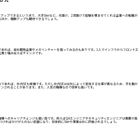
アアップできるという点で、大手SIerなど、元請け、2次請けで経験を積ませてくれる企業への転職
るほか、報酬アップも期待できるでしょう。
であれば、自社開発企業やメガベンチャーを狙ってみるのもありです。1人でインフラからフロント
企業と噛み合えばチャンスです。
であれば、社内SEも候補です。ただし社内SEは会社によって担当する仕事が異なるため、手を動
インされることがあります。また、人気の職種なので倍率も高いです。
職種へのキャリアチェンジも狙い目です。例えばQAエンジニアやセキュリティエンジニアは需要が
つければかけがえのない武器になり、将来的にSIerや事業会社に評価されるでしょう。