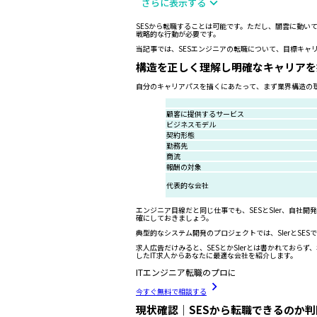
さらに表示する
SESから転職することは可能です。ただし、闇雲に動
戦略的な行動が必要です。
当記事では、SESエンジニアの転職について、目標キャ
構造を正しく理解し明確なキャリアを
自分のキャリアパスを描くにあたって、まず業界構造の
顧客に提供するサービス
ビジネスモデル
契約形態
勤務先
商流
報酬の対象
代表的な会社
エンジニア目線だと同じ仕事でも、SESとSIer、自
確にしておきましょう。
典型的なシステム開発のプロジェクトでは、SIerとSE
求人広告だけみると、SESとかSIerとは書かれてお
したIT求人からあなたに最適な会社を紹介します。
ITエンジニア転職のプロに
今すぐ無料で相談する
現状確認｜SESから転職できるのか判