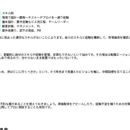
スキル例
現場で設計～開発～テスト～デプロイを一通り経験
基本設計、要件定義など上流工程、チームリーダー
顧客折衝、マネジメント、PL
案件見積り、部下の育成、PM
齢に見合った適切なスキルがないことによります。自らのスキルと経験を棚卸して、市場価値を確認
りで、客観的に自分のスキルや経験を整理、言語化できないという悩みです。その場合は転職エージェ
もあり得るので、分からないまま放置ではもったいないです。
め、次はどこに行くべきか」という、4~5年先まで見据えたビジョンを軸に、中間目標を立てること
て不利な面があることを覚えておきましょう。資格取得をアピールしたり、経験不足を補うための対
利用してプロに相談することも有効です。
き先