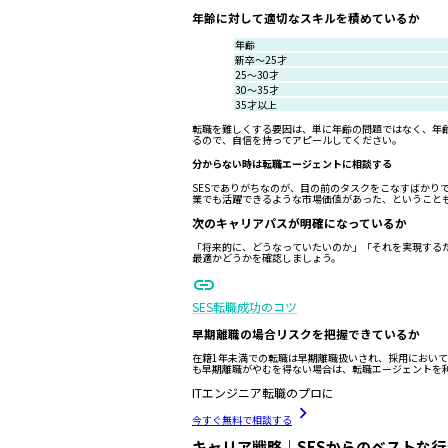
年齢に対して適切なスキルを積めているか
年齢
新卒～25才
25～30才
30～35才
35才以上
転職を難しくする要因は、単に年齢の問題ではなく、年
るので、自信を持ってアピールしてください。
分からない時は転職エージェントに相談する
SESでありがちなのが、目の前のタスクをこなすばか
業でも活躍できるような市場価値があった、ということ
次のキャリアパスが明確になっているか
「将来的に、どうなっていたいのか」「それを実現するた
最適かどうかを確認しましょう。
SES転職成功のコツ
早期離職の場合リスクを把握できているか
在籍1年未満での転職は早期離職扱いされ、採用におい
も早期離職がやむを得ない場合は、転職エージェントを
ITエンジニア転職のプロに
今すぐ無料で相談する
キャリア戦略｜SESからのベストな行