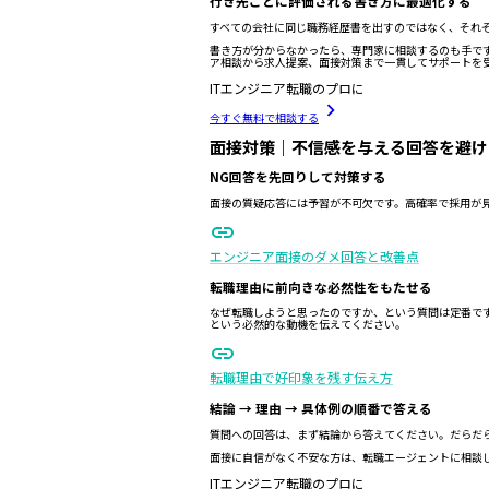
行き先ごとに評価される書き方に最適化する
すべての会社に同じ職務経歴書を出すのではなく、それ
書き方が分からなかったら、専門家に相談するのも手で
ア相談から求人提案、面接対策まで一貫してサポートを
ITエンジニア転職のプロに
今すぐ無料で相談する
面接対策｜不信感を与える回答を避け
NG回答を先回りして対策する
面接の質疑応答には予習が不可欠です。高確率で採用が
エンジニア面接のダメ回答と改善点
転職理由に前向きな必然性をもたせる
なぜ転職しようと思ったのですか、という質問は定番で
という必然的な動機を伝えてください。
転職理由で好印象を残す伝え方
結論 → 理由 → 具体例の順番で答える
質問への回答は、まず結論から答えてください。だらだ
面接に自信がなく不安な方は、転職エージェントに相談
ITエンジニア転職のプロに