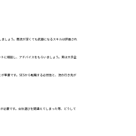
しましょう。商流が深くても武器になるスキルは評価され
ントに相談し、アドバイスをもらいましょう。実は大手企
が重要です。SESから転職する必然性と、次の行き先が
策が必要です。会社選びを間違えてしまった等、どうして