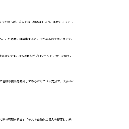
まったならば、求人を探し始めましょう。条件にマッチし
も、この時期には募集するところがあるので狙い目です。
会損失です。SESは個人がプロジェクトに責任を負うこ
言語や技術を羅列してあるだけでは不充分で、大手SIer
いて進捗管理を担当」「テスト自動化の導入を提案し、納