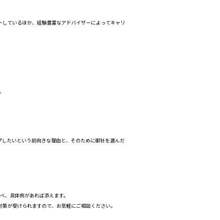
トしているほか、経験豊富なアドバイザーによってキャリ
。
プしたいという前向きな理由と、そのために御社を選んだ
延べ、具体例があれば添えます。
対策が受けられますので、お気軽にご相談ください。