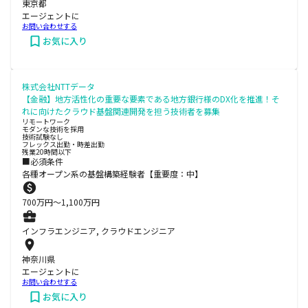
東京都
エージェントに
お問い合わせする
お気に入り
株式会社NTTデータ
【金融】地方活性化の重要な要素である地方銀行様のDX化を推進！そ
れに向けたクラウド基盤関連開発を担う技術者を募集
リモートワーク
モダンな技術を採用
技術試験なし
フレックス出勤・時差出勤
残業20時間以下
■必須条件
各種オープン系の基盤構築経験者【重要度：中】
700
万円〜
1,100
万円
インフラエンジニア, クラウドエンジニア
神奈川県
エージェントに
お問い合わせする
お気に入り