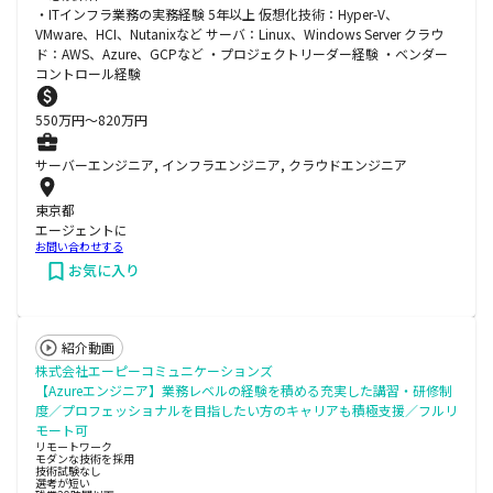
・ITインフラ業務の実務経験 5年以上 仮想化技術：Hyper-V、
VMware、HCI、Nutanixなど サーバ：Linux、Windows Server クラウ
ド：AWS、Azure、GCPなど ・プロジェクトリーダー経験 ・ベンダー
コントロール経験
550
万円〜
820
万円
サーバーエンジニア, インフラエンジニア, クラウドエンジニア
東京都
エージェントに
お問い合わせする
お気に入り
紹介動画
株式会社エーピーコミュニケーションズ
【Azureエンジニア】業務レベルの経験を積める充実した講習・研修制
度／プロフェッショナルを目指したい方のキャリアも積極支援／フルリ
モート可
リモートワーク
モダンな技術を採用
技術試験なし
選考が短い