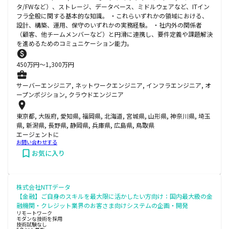
タ/FWなど）、ストレージ、データベース、ミドルウェアなど、ITイン
フラ全般に関する基本的な知識。 ・これらいずれかの領域における、
設計、構築、運用、保守のいずれかの実務経験。 ・社内外の関係者
（顧客、他チームメンバーなど）と円滑に連携し、要件定義や課題解決
を進めるためのコミュニケーション能力。
450
万円〜
1,300
万円
サーバーエンジニア, ネットワークエンジニア, インフラエンジニア, オ
ープンポジション, クラウドエンジニア
東京都, 大阪府, 愛知県, 福岡県, 北海道, 宮城県, 山形県, 神奈川県, 埼玉
県, 新潟県, 長野県, 静岡県, 兵庫県, 広島県, 鳥取県
エージェントに
お問い合わせする
お気に入り
株式会社NTTデータ
【金融】ご自身のスキルを最大限に活かしたい方向け：国内最大級の金
融機関・クレジット業界のお客さま向けシステムの企画・開発
リモートワーク
モダンな技術を採用
技術試験なし