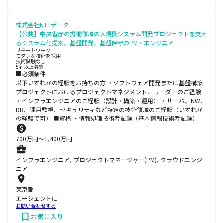
株式会社NTTデータ
【公共】中央省庁の労働領域の大規模システム開発プロジェクトを支え
るシステム化提案、基盤開発、基盤保守のPM・エンジニア
リモートワーク
モダンな技術を採用
技術試験なし
5名以上募集
■必須条件
以下いずれかの経験をお持ちの方 ・ソフトウェア開発または基盤構築
プロジェクトにおけるプロジェクトマネジメント、リーダーのご経験
・インフラエンジニアのご経験（設計・構築・運用） ・サーバ、NW、
DB、運用監視、セキュリティなど特定の技術領域のご経験（いずれか
の経験で可） ■資格 ・情報処理技術者試験（基本情報技術者試験）
700
万円〜
1,400
万円
インフラエンジニア, プロジェクトマネージャー(PM), クラウドエンジ
ニア
東京都
エージェントに
お問い合わせする
お気に入り