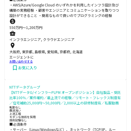
・AWS/Azure/Google Cloud のいずれかを利用したインフラ設計及び
構築の実務経験 ・顧客やエンジニアとコミュニケーションを取りつつ
設計ができること ・簡易なもので良いのでプログラミングの経験
550
万円〜
1,200
万円
インフラエンジニア, クラウドエンジニア
大阪府, 東京都, 島根県, 愛知県, 京都府, 北海道
エージェントに
お問い合わせする
お気に入り
NTTデータグループ
【NTTデータG/インフラ～PLPM オープンポジション】自社製品・受託
比率100％／案件確約／最上流での経験／リモート・フレックス制度有
／住宅補助25,000円～50,000円／2,000以上の研修制度有／私服勤務
転勤なし
商流浅い
上流工程
モダンな技術を採用
技術試験なし
■必須条件
・サーバー（Linux/Windowsなど）、ネットワーク（TCP/IP、ルー