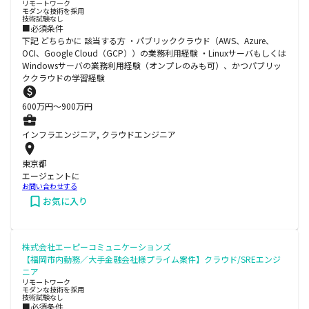
リモートワーク
モダンな技術を採用
技術試験なし
■必須条件
下記 どちらかに 該当する方 ・パブリッククラウド（AWS、Azure、
OCI、Google Cloud（GCP））の業務利用経験 ・Linuxサーバもしくは
Windowsサーバの業務利用経験（オンプレのみも可）、かつパブリッ
ククラウドの学習経験
600
万円〜
900
万円
インフラエンジニア, クラウドエンジニア
東京都
エージェントに
お問い合わせする
お気に入り
株式会社エーピーコミュニケーションズ
【福岡市内勤務／大手金融会社様プライム案件】クラウド/SREエンジ
ニア
リモートワーク
モダンな技術を採用
技術試験なし
■必須条件