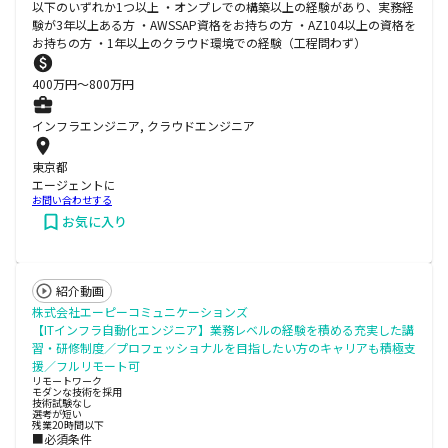
以下のいずれか1つ以上 ・オンプレでの構築以上の経験があり、実務経
験が3年以上ある方 ・AWSSAP資格をお持ちの方 ・AZ104以上の資格を
お持ちの方 ・1年以上のクラウド環境での経験（工程問わず）
400
万円〜
800
万円
インフラエンジニア, クラウドエンジニア
東京都
エージェントに
お問い合わせする
お気に入り
紹介動画
株式会社エーピーコミュニケーションズ
【ITインフラ自動化エンジニア】業務レベルの経験を積める充実した講
習・研修制度／プロフェッショナルを目指したい方のキャリアも積極支
援／フルリモート可
リモートワーク
モダンな技術を採用
技術試験なし
選考が短い
残業20時間以下
■必須条件