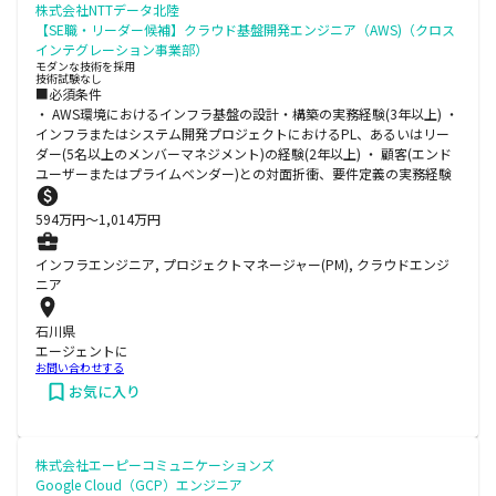
株式会社NTTデータ北陸
【SE職・リーダー候補】クラウド基盤開発エンジニア（AWS)（クロス
インテグレーション事業部）
モダンな技術を採用
技術試験なし
■必須条件
・ AWS環境におけるインフラ基盤の設計・構築の実務経験(3年以上) ・
インフラまたはシステム開発プロジェクトにおけるPL、あるいはリー
ダー(5名以上のメンバーマネジメント)の経験(2年以上) ・ 顧客(エンド
ユーザーまたはプライムベンダー)との対面折衝、要件定義の実務経験
594
万円〜
1,014
万円
インフラエンジニア, プロジェクトマネージャー(PM), クラウドエンジ
ニア
石川県
エージェントに
お問い合わせする
お気に入り
株式会社エーピーコミュニケーションズ
Google Cloud（GCP）エンジニア