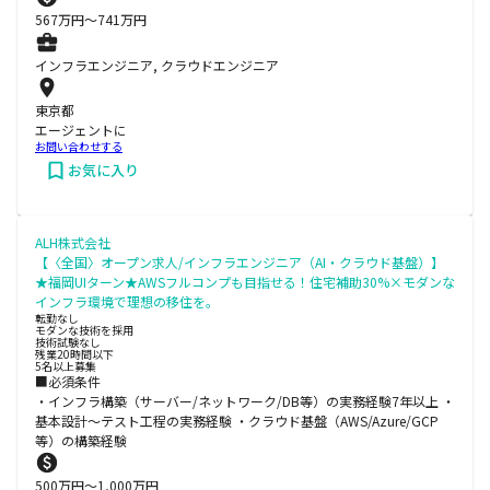
567
万円〜
741
万円
インフラエンジニア, クラウドエンジニア
東京都
エージェントに
お問い合わせする
お気に入り
ALH株式会社
【〈全国〉オープン求人/インフラエンジニア（AI・クラウド基盤）】
★福岡UIターン★AWSフルコンプも目指せる！住宅補助30%×モダンな
インフラ環境で理想の移住を。
転勤なし
モダンな技術を採用
技術試験なし
残業20時間以下
5名以上募集
■必須条件
・インフラ構築（サーバー/ネットワーク/DB等）の実務経験7年以上 ・
基本設計～テスト工程の実務経験 ・クラウド基盤（AWS/Azure/GCP
等）の構築経験
500
万円〜
1,000
万円