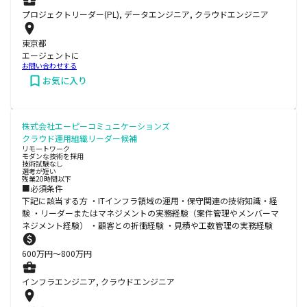
プロジェクトリーダー(PL), データエンジニア, クラウドエンジニア
東京都
エージェントに
お問い合わせする
お気に入り
株式会社エーピーコミュニケーションズ
クラウド運用組織リーダー候補
リモートワーク
モダンな技術を採用
技術試験なし
選考が短い
残業20時間以下
■必須条件
下記に該当する方 ・ITインフラ領域の運用・保守関連の技術知識・経
験 ・リーダーまたはマネジメントの実務経験（案件管理やメンバーマ
ネジメント経験） ・顧客との折衝経験 ・見積や工数管理の実務経験
600
万円〜
800
万円
インフラエンジニア, クラウドエンジニア