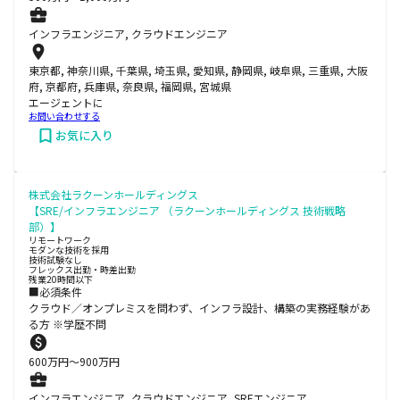
インフラエンジニア, クラウドエンジニア
東京都, 神奈川県, 千葉県, 埼玉県, 愛知県, 静岡県, 岐阜県, 三重県, 大阪
府, 京都府, 兵庫県, 奈良県, 福岡県, 宮城県
エージェントに
お問い合わせする
お気に入り
株式会社ラクーンホールディングス
【SRE/インフラエンジニア （ラクーンホールディングス 技術戦略
部）】
リモートワーク
モダンな技術を採用
技術試験なし
フレックス出勤・時差出勤
残業20時間以下
■必須条件
クラウド／オンプレミスを問わず、インフラ設計、構築の実務経験があ
る方 ※学歴不問
600
万円〜
900
万円
インフラエンジニア, クラウドエンジニア, SREエンジニア