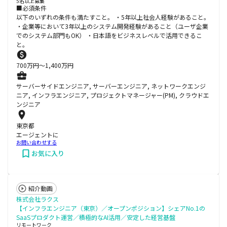
5名以上募集
■必須条件
以下のいずれの条件も満たすこと。 ・5年以上社会人経験があること。
・企業等において3年以上のシステム開発経験があること（ユーザ企業
でのシステム部門もOK） ・日本語をビジネスレベルで活用できるこ
と。
700
万円〜
1,400
万円
サーバーサイドエンジニア, サーバーエンジニア, ネットワークエンジ
ニア, インフラエンジニア, プロジェクトマネージャー(PM), クラウドエ
ンジニア
東京都
エージェントに
お問い合わせする
お気に入り
紹介動画
株式会社ラクス
【インフラエンジニア（東京）／オープンポジション】シェアNo.1の
SaaSプロダクト運営／積極的なAI活用／安定した経営基盤
リモートワーク