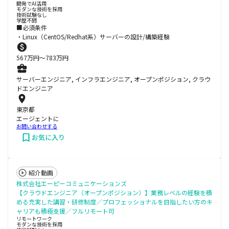
開発でAI活用
モダンな技術を採用
技術試験なし
学歴不問
■必須条件
・Linux（CentOS/Redhat系）サーバーの設計/構築経験
567
万円〜
783
万円
サーバーエンジニア, インフラエンジニア, オープンポジション, クラウ
ドエンジニア
東京都
エージェントに
お問い合わせする
お気に入り
紹介動画
株式会社エーピーコミュニケーションズ
【クラウドエンジニア（オープンポジション）】業務レベルの経験を積
める充実した講習・研修制度／プロフェッショナルを目指したい方のキ
ャリアも積極支援／フルリモート可
リモートワーク
モダンな技術を採用