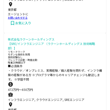
東京都
エージェントに
お問い合わせする
お気に入り
株式会社ラクーンホールディングス
【SRE/インフラエンジニア （ラクーンホールディングス 技術戦略
部）】
リモートワーク
モダンな技術を採用
技術試験なし
フレックス出勤・時差出勤
残業20時間以下
■必須条件
・クラウド／オンプレミス、実務経験／個人経験を問わず、インフラ構
築の経験がある方 ※プログラマ等からのキャリアチェンジも歓迎しま
す。 ※学歴不問
472
万円〜
650
万円
インフラエンジニア, クラウドエンジニア, SREエンジニア
東京都