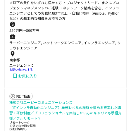
※以下の条件をいずれも満たす方 ・プロジェクトリード、またはプロ
ジェクトマネジメントのご経験 ・ネットワーク構築を含む、インフラ
エンジニアとしての実務経験3年以上 ・自動化技術（Ansible、Python
など）の基本的な知識をお持ちの方
550
万円〜
800
万円
サーバーエンジニア, ネットワークエンジニア, インフラエンジニア, ク
ラウドエンジニア
東京都
エージェントに
お問い合わせする
お気に入り
紹介動画
株式会社エーピーコミュニケーションズ
【ITインフラ自動化エンジニア】業務レベルの経験を積める充実した講
習・研修制度／プロフェッショナルを目指したい方のキャリアも積極支
援／フルリモート可
リモートワーク
モダンな技術を採用
技術試験なし