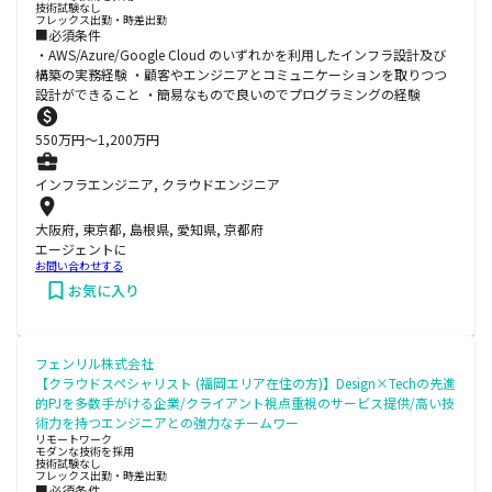
技術試験なし
フレックス出勤・時差出勤
■必須条件
・AWS/Azure/Google Cloud のいずれかを利用したインフラ設計及び
構築の実務経験 ・顧客やエンジニアとコミュニケーションを取りつつ
設計ができること ・簡易なもので良いのでプログラミングの経験
550
万円〜
1,200
万円
インフラエンジニア, クラウドエンジニア
大阪府, 東京都, 島根県, 愛知県, 京都府
エージェントに
お問い合わせする
お気に入り
フェンリル株式会社
【クラウドスペシャリスト (福岡エリア在住の方)】Design×Techの先進
的PJを多数手がける企業/クライアント視点重視のサービス提供/高い技
術力を持つエンジニアとの強力なチームワー
リモートワーク
モダンな技術を採用
技術試験なし
フレックス出勤・時差出勤
■必須条件