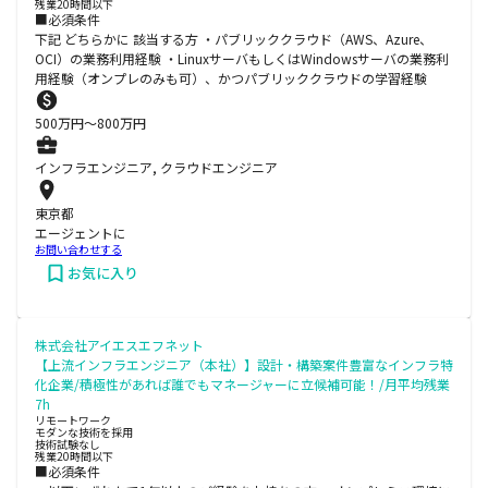
残業20時間以下
■必須条件
下記 どちらかに 該当する方 ・パブリッククラウド（AWS、Azure、
OCI）の業務利用経験 ・LinuxサーバもしくはWindowsサーバの業務利
用経験（オンプレのみも可）、かつパブリッククラウドの学習経験
500
万円〜
800
万円
インフラエンジニア, クラウドエンジニア
東京都
エージェントに
お問い合わせする
お気に入り
株式会社アイエスエフネット
【上流インフラエンジニア（本社）】設計・構築案件豊富なインフラ特
化企業/積極性があれば誰でもマネージャーに立候補可能！/月平均残業
7h
リモートワーク
モダンな技術を採用
技術試験なし
残業20時間以下
■必須条件