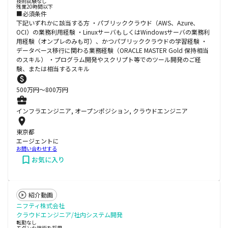
技術試験なし
残業20時間以下
■必須条件
下記いずれかに該当する方 ・パブリッククラウド（AWS、Azure、
OCI）の業務利用経験 ・LinuxサーバもしくはWindowsサーバの業務利
用経験（オンプレのみも可）、かつパブリッククラウドの学習経験 ・
データベース移行に関わる業務経験（ORACLE MASTER Gold 保持相当
のスキル） ・プログラム開発やスクリプト等でのツール開発のご経
験、または相当するスキル
500
万円〜
800
万円
インフラエンジニア, オープンポジション, クラウドエンジニア
東京都
エージェントに
お問い合わせする
お気に入り
紹介動画
ニフティ株式会社
クラウドエンジニア/社内システム開発
転勤なし
モダンな技術を採用