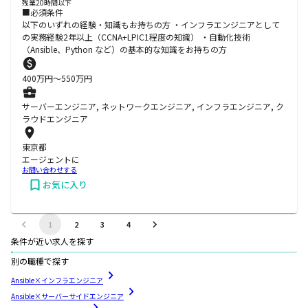
残業20時間以下
■必須条件
以下のいずれの経験・知識もお持ちの方 ・インフラエンジニアとして
の実務経験2年以上（CCNA+LPIC1程度の知識） ・自動化技術
（Ansible、Python など）の基本的な知識をお持ちの方
400
万円〜
550
万円
サーバーエンジニア, ネットワークエンジニア, インフラエンジニア, ク
ラウドエンジニア
東京都
エージェントに
お問い合わせする
お気に入り
1
2
3
4
条件が近い求人を探す
別の職種で探す
Ansible×インフラエンジニア
Ansible×サーバーサイドエンジニア