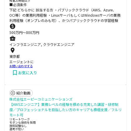
残業20時間以下
■必須条件
下記 どちらかに 該当する方 ・パブリッククラウド（AWS、Azure、
OCI等）の業務利用経験 ・LinuxサーバもしくはWindowsサーバの業務
利用経験（オンプレのみも可）、かつパブリッククラウドの学習経験
500
万円〜
800
万円
インフラエンジニア, クラウドエンジニア
東京都
エージェントに
お問い合わせする
お気に入り
紹介動画
株式会社エーピーコミュニケーションズ
【AWSエンジニア】業務レベルの経験を積める充実した講習・研修制
度／プロフェッショナルを目指したい方のキャリアも積極支援／フルリ
モート可
リモートワーク
モダンな技術を採用
技術試験なし
選考が短い