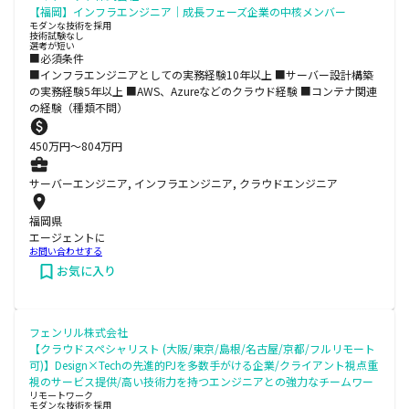
【福岡】インフラエンジニア｜成長フェーズ企業の中核メンバー
モダンな技術を採用
技術試験なし
選考が短い
■必須条件
■インフラエンジニアとしての実務経験10年以上 ■サーバー設計構築
の実務経験5年以上 ■AWS、Azureなどのクラウド経験 ■コンテナ関連
の経験（種類不問）
450
万円〜
804
万円
サーバーエンジニア, インフラエンジニア, クラウドエンジニア
福岡県
エージェントに
お問い合わせする
お気に入り
フェンリル株式会社
【クラウドスペシャリスト (大阪/東京/島根/名古屋/京都/フルリモート
可)】Design×Techの先進的PJを多数手がける企業/クライアント視点重
視のサービス提供/高い技術力を持つエンジニアとの強力なチームワー
リモートワーク
モダンな技術を採用