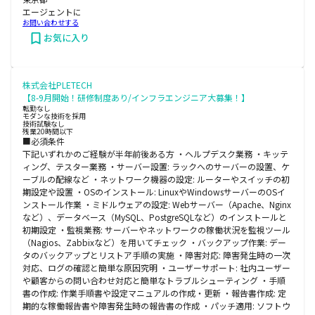
エージェントに
お問い合わせする
お気に入り
株式会社PLETECH
【8-9月開始！研修制度あり/インフラエンジニア大募集！】
転勤なし
モダンな技術を採用
技術試験なし
残業20時間以下
■必須条件
下記いずれかのご経験が半年前後ある方 ・ヘルプデスク業務 ・キッテ
ィング、テスター業務 ・サーバー設置: ラックへのサーバーの設置、ケ
ーブルの配線など ・ネットワーク機器の設定: ルーターやスイッチの初
期設定や設置 ・OSのインストール: LinuxやWindowsサーバーのOSイ
ンストール作業 ・ミドルウェアの設定: Webサーバー（Apache、Nginx
など）、データベース（MySQL、PostgreSQLなど）のインストールと
初期設定 ・監視業務: サーバーやネットワークの稼働状況を監視ツール
（Nagios、Zabbixなど）を用いてチェック ・バックアップ作業: デー
タのバックアップとリストア手順の実施 ・障害対応: 障害発生時の一次
対応、ログの確認と簡単な原因究明 ・ユーザーサポート: 社内ユーザー
や顧客からの問い合わせ対応と簡単なトラブルシューティング ・手順
書の作成: 作業手順書や設定マニュアルの作成・更新 ・報告書作成: 定
期的な稼働報告書や障害発生時の報告書の作成 ・パッチ適用: ソフトウ