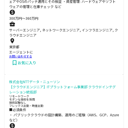
ェアやOSのパッチ適用とその検証 ・資産管理: ハードウェアやソフト
ウェアの管理と在庫チェック など
300
万円〜
360
万円
サーバーエンジニア, ネットワークエンジニア, インフラエンジニア, ク
ラウドエンジニア
東京都
エージェントに
お問い合わせする
お気に入り
株式会社NTTデータ・ニューソン
【クラウドエンジニア】ITプラットフォーム事業部 クラウドインテグ
レーション統括部
リモートワーク
モダンな技術を採用
技術試験なし
フレックス出勤・時差出勤
■必須条件
・ パブリッククラウドの設計構築、運用のご経験（AWS、GCP、Azure
など）