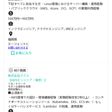
下記すべてに該当する方 ・Linux環境におけるサーバー構築・運用経験
・パブリッククラウド（AWS、Azure、OCI、GCP）の業務利用経験
500
万円〜
900
万円
インフラエンジニア, クラウドエンジニア, SREエンジニア
福岡県
エージェントに
お問い合わせする
お気に入り
紹介動画
株式会社ラクス
【AWSエンジニア（東京）】
リモートワーク
モダンな技術を採用
技術試験なし
■必須条件
・AWS環境での設計・環境構築経験（実務経験目安2年以上） ・コンテ
ナオーケストレーションツール（Kubernetes、EKS、ECS etc…）もし
くはサーバレスサービス（Lambda）の知識、運用経験