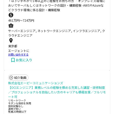
・以下いずれかで1年以上のご経験をお持ちの方 ‐オンプレミス環境に
おいてサーバもしくはネットワークの設計・構築経験 -AWSやAzureな
どクラウド環境に係る設計・構築経験
461
万円〜
724
万円
サーバーエンジニア, ネットワークエンジニア, インフラエンジニア, ク
ラウドエンジニア
東京都
エージェントに
お問い合わせする
お気に入り
紹介動画
株式会社エーピーコミュニケーションズ
【OCIエンジニア】業務レベルの経験を積める充実した講習・研修制度
／プロフェッショナルを目指したい方のキャリアも積極支援／フルリモ
ート可
リモートワーク
モダンな技術を採用
技術試験なし
選考が短い
残業20時間以下