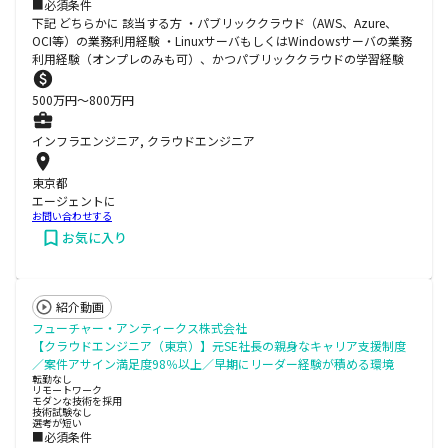
■必須条件
下記 どちらかに 該当する方 ・パブリッククラウド（AWS、Azure、
OCI等）の業務利用経験 ・LinuxサーバもしくはWindowsサーバの業務
利用経験（オンプレのみも可）、かつパブリッククラウドの学習経験
500
万円〜
800
万円
インフラエンジニア, クラウドエンジニア
東京都
エージェントに
お問い合わせする
お気に入り
紹介動画
フューチャー・アンティークス株式会社
【クラウドエンジニア（東京）】元SE社長の親身なキャリア支援制度
／案件アサイン満足度98％以上／早期にリーダー経験が積める環境
転勤なし
リモートワーク
モダンな技術を採用
技術試験なし
選考が短い
■必須条件