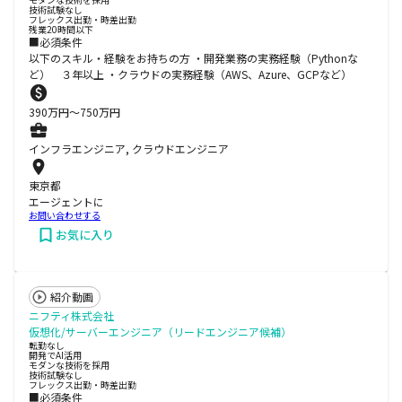
技術試験なし
フレックス出勤・時差出勤
残業20時間以下
■必須条件
以下のスキル・経験をお持ちの方 ・開発業務の実務経験（Pythonな
ど） ３年以上 ・クラウドの実務経験（AWS、Azure、GCPなど）
390
万円〜
750
万円
インフラエンジニア, クラウドエンジニア
東京都
エージェントに
お問い合わせする
お気に入り
紹介動画
ニフティ株式会社
仮想化/サーバーエンジニア（リードエンジニア候補）
転勤なし
開発でAI活用
モダンな技術を採用
技術試験なし
フレックス出勤・時差出勤
■必須条件