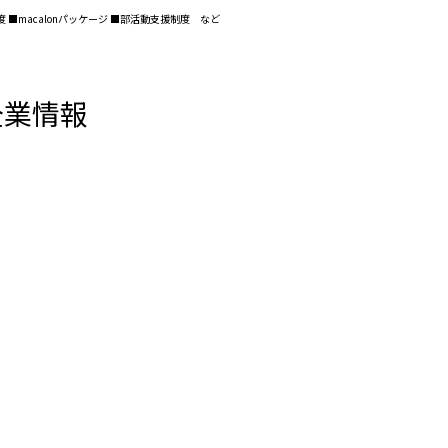
■macalonパッケージ ■部活動支援制度 など
企業情報