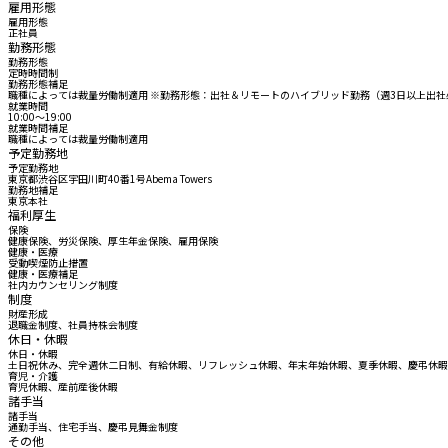
雇用形態
雇用形態
正社員
勤務形態
勤務形態
定時時間制
勤務形態補足
職種によっては裁量労働制適用 ※勤務形態：出社＆リモートのハイブリッド勤務（週3日以上出社
就業時間
10:00〜19:00
就業時間補足
職種によっては裁量労働制適用
予定勤務地
予定勤務地
東京都渋谷区宇田川町40番1号Abema Towers
勤務地補足
東京本社
福利厚生
保険
健康保険、労災保険、厚生年金保険、雇用保険
健康・医療
受動喫煙防止措置
健康・医療補足
社内カウンセリング制度
制度
財産形成
退職金制度、社員持株会制度
休日・休暇
休日・休暇
土日祝休み、完全週休二日制、有給休暇、リフレッシュ休暇、年末年始休暇、夏季休暇、慶弔休暇
育児・介護
育児休暇、産前産後休暇
諸手当
諸手当
通勤手当、住宅手当、慶弔見舞金制度
その他