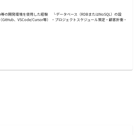
VSCode等の開発環境を使用した経験 └データベース（RDBまたはNoSQL）の設
ub、VSCode/Cursor等） ・プロジェクトスケジュール策定・顧客折衝・