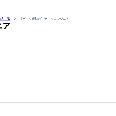
求人一覧
【データ戦略局】データエンジニア
ニア