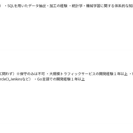
以上） ・SQLを用いたデータ抽出・加工の経験 ・統計学・機械学習に関する体系的
BtoC問わず）※保守のみは不可 ・大規模トラフィックサービスの開発経験１年以上
leCI,Jenkinsなど） ・Go言語での開発経験１年以上