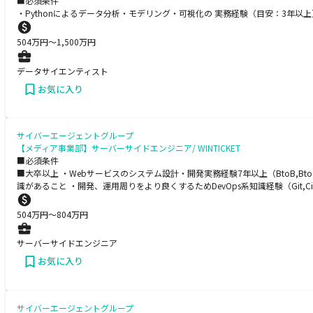
■必須条件
・Pythonによるデータ分析・モデリング・可視化の 実務経験（目安：3年
504
万円〜
1,500
万円
データサイエンティスト
お気に入り
サイバーエージェントグループ
【メディア事業部】サーバーサイドエンジニア/ WINTICKET
■必須条件
■大卒以上 ・Webサービスのシステム設計・開発実務経験7年以上（BtoB,
識があること ・開発、運用周りをより良くするためDevOps系知識経験（Git,Circ
504
万円〜
804
万円
サーバーサイドエンジニア
お気に入り
サイバーエージェントグループ