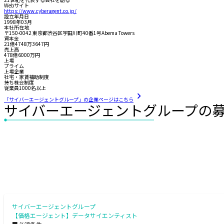
Webサイト
https://www.cyberagent.co.jp/
設立年月日
1998年03月
本社所在地
〒150-0042 東京都渋谷区宇田川町40番1号Abema Towers
資本金
21億4748万3647円
売上高
478億6000万円
上場
プライム
上場企業
社宅・家賃補助制度
持ち株会制度
従業員1000名以上
「サイバーエージェントグループ」の企業ページはこちら
サイバーエージェントグループの
サイバーエージェントグループ
【価格エージェント】データサイエンティスト