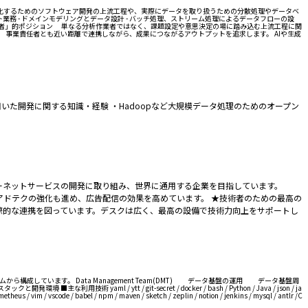
タ化するためのソフトウェア開発の上流工程や、実際にデータを取り扱うための分散処理やデータベ
 - ドメインモデリングとデータ設計 - バッチ処理、ストリーム処理によるデータフローの設
「翻訳者」的ポジション 単なる分析作業者ではなく、課題設定や意思決定の場に踏み込む上流工程に関
事業責任者とも近い距離で連携しながら、成果につながるアウトプットを追求します。 AIや生成
用いた開発に関する知識・経験 ・Hadoopなど大規模データ処理のためのオープン
ーネットサービスの開発に取り組み、世界に通用する企業を目指しています。
。アドテクの強化も進め、広告配信の効果を高めています。 ★技術者のための最高の
際的な連携を図っています。デスクは広く、最高の設備で技術力向上をサポートし
しています。 Data Management Team(DMT) データ基盤の運用 データ基盤周
 / ytt / git-secret / docker / bash / Python / Java / json / ja
heus / vim / vscode / babel / npm / maven / sketch / zeplin / notion / jenkins / mysql / antlr /C