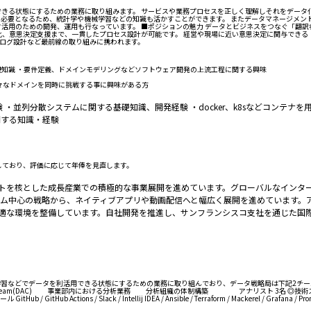
できる状態にするための業務に取り組みます。 サービスや業務プロセスを正しく理解しそれをデー
要となるため、統計学や機械学習などの知識も活かすことができます。 またデータマネージメント業務
ンデータ活用のための開発、運用も行なっています。 ■ポジションの魅力 データとビジネスをつなぐ
、意思決定支援まで、一貫したプロセス設計が可能です。 経営や現場に近い意思決定に関与できる 
やログ設計など最前線の取り組みに携われます。
礎知識 ・要件定義、ドメインモデリングなどソフトウェア開発の上流工程に関する興味
々なドメインを同時に挑戦する事に興味がある方
並列分散システムに関する基礎知識、開発経験 ・docker、k8sなどコンテナを
関する知識・経験
しており、評価に応じて年俸を見直します。
ットを核とした成長産業での積極的な事業展開を進めています。グローバルなインタ
のゲーム中心の戦略から、ネイティブアプリや動画配信へと幅広く展開を進めています
最適な環境を整備しています。自社開発を推進し、サンフランシスコ支社を通じた国
どでデータを利活用できる状態にするための業務に取り組んでおり、データ戦略局は下記2チームから構成
(DAC) 事業部内における分析業務 分析組織の体制構築 アナリスト 3名 ◎技術スタックと開発環境 ■主な利用技術 yaml
itHub / GitHub Actions / Slack / Intellij IDEA / Ansible / Terraform / Mackerel / Grafana / Promet