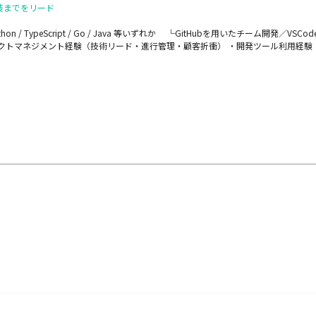
AI実装までをリード
 TypeScript / Go / Java 等いずれか └GitHubを用いたチーム開発／
トマネジメント経験（技術リード・進行管理・顧客折衝） ・開発ツール利用経験（GitH