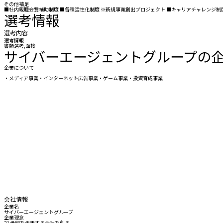
その他補足
■社内親睦会費補助制度 ■各種活性化制度 ※新規事業創出プロジェクト ■キャリアチャレンジ制度 
選考情報
選考内容
選考情報
書類選考,面接
サイバーエージェントグループの
企業について
・メディア事業・インターネット広告事業・ゲーム事業・投資育成事業
会社情報
企業名
サイバーエージェントグループ
企業理念
21世紀を代表する会社を創る