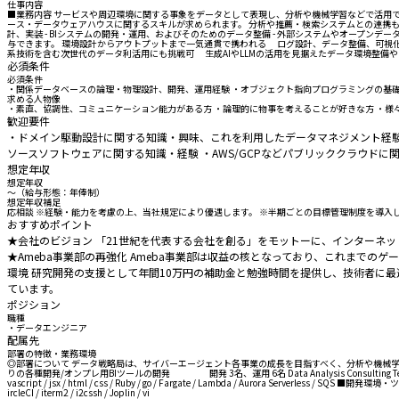
仕事内容
■業務内容 サービスや周辺環境に関する事象をデータとして表現し、分析や機械学習などで活用
ース・データウェアハウスに関するスキルが求められます。 分析や推薦・検索システムとの連携も必
計、実装 - BIシステムの開発・運用、およびそのためのデータ整備 - 外部システムやオープ
与できます。 環境設計からアウトプットまで一気通貫で携われる ログ設計、データ整備、可視化
系技術を含む次世代のデータ利活用にも挑戦可 生成AIやLLMの活用を見据えたデータ環境整備
必須条件
必須条件
・関係データベースの論理・物理設計、開発、運用経験 ・オブジェクト指向プログラミングの基
求める人物像
・素直、協調性、コミュニケーション能力がある方 ・論理的に物事を考えることが好きな方 ・様
歓迎要件
・ドメイン駆動設計に関する知識・興味、これを利用したデータマネジメント経験 ・
ソースソフトウェアに関する知識・経験 ・AWS/GCPなどパブリッククラウドに
想定年収
想定年収
〜（給与形態：年俸制）
想定年収補足
応相談 ※経験・能力を考慮の上、当社規定により優遇します。 ※半期ごとの目標管理制度を導入
おすすめポイント
★会社のビジョン 「21世紀を代表する会社を創る」をモットーに、インターネ
★Ameba事業部の再強化 Ameba事業部は収益の核となっており、これまで
環境 研究開発の支援として年間10万円の補助金と勉強時間を提供し、技術者に
ています。
ポジション
職種
・データエンジニア
配属先
部署の特徴・業務環境
◎部署について データ戦略局は、サイバーエージェント各事業の成長を目指すべく、分析や機械学習な
りの各種開発/オンプレ用BIツールの開発 開発 3名、運用 6名 Data Analysis Consulting Team
vascript / jsx / html / css / Ruby / go / Fargate / Lambda / Aurora Serverless / SQS ■開発環境・ツール G
ircleCI / iterm2 / i2cssh / Joplin / vi