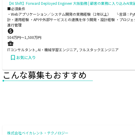
【AI Shift】Forward Deployed Engineer 大阪勤務 | 顧客の業務に入り込み
■必須条件
・Webアプリケーション／システム開発の実務経験（2年以上） └言語：Python /
計・運用経験 ・APIや外部サービスとの連携を伴う開発・設計経験 ・プロジェク
進行管理
504
万円〜
1,500
万円
ITコンサルタント, AI・機械学習エンジニア, フルスタックエンジニア
お気に入り
こんな募集もおすすめ
株式会社ベイカレント・テクノロジー