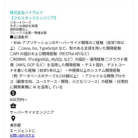
株式会社ハイウェイ
【フルスタックエンジニア】
リモートワーク
モダンな技術を採用
技術試験なし
フレックス出勤・時差出勤
■必須条件
・Web アプリケーションのサーバーサイド開発のご経験（目安7年以
上） ○Java, Go, TypeScript など、型のある言語を用いた開発経験
○API の設計および開発経験（RESTful APIなど）
○RDBMS（PostgreSQL, MySQL など）の設計・運用経験 ○クラウド環
境（AWS, GCP など）を活用した開発経験 ・テスト設計、テストコー
ドを書いた経験（目安5年以上） ・中規模以上のシステム開発経験
（例: データベースのテーブル150個以上） ・アジャイルな開発プロセ
ス（顧客志向、ユースケース・開発、小さなリリース）の経験 ・日常的
に開発業務に AI を活用している
600
万円〜
サーバーサイドエンジニア
東京都
エージェントに
お問い合わせする