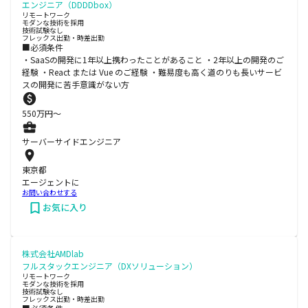
エンジニア（DDDDbox）
リモートワーク
モダンな技術を採用
技術試験なし
フレックス出勤・時差出勤
■必須条件
・SaaSの開発に1年以上携わったことがあること ・2年以上の開発のご
経験 ・React または Vue のご経験 ・難易度も高く道のりも長いサービ
スの開発に苦手意識がない方
550
万円〜
サーバーサイドエンジニア
東京都
エージェントに
お問い合わせする
お気に入り
株式会社AMDlab
フルスタックエンジニア（DXソリューション）
リモートワーク
モダンな技術を採用
技術試験なし
フレックス出勤・時差出勤