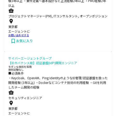
験3年以上 ・要件定義～基本設計など上流経験2年以上 ・PMO経験2年
以上
プロジェクトマネージャー(PM), ITコンサルタント, オープンポジション
東京都
エージェントに
お問い合わせする
お気に入り
サイバーエージェントグループ
【IDガバナンス局】認証基盤(IdP)開発エンジニア
モダンな技術を採用
技術試験なし
■必須条件
・Keycloak、OpenAM、Ping IdentityのようなID管理/認証基盤を扱った
開発経験 (3年以上) ・Dockerなどコンテナ技術の利用経験 ・Gitを利用
したチーム開発の経験
セキュリティエンジニア
東京都
エージェントに