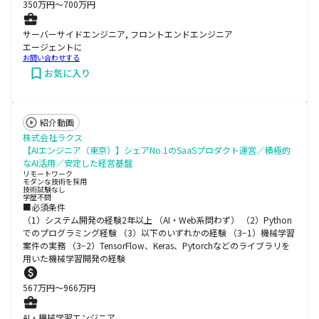
350
万円〜
700
万円
サーバーサイドエンジニア, フロントエンドエンジニア
エージェントに
お問い合わせする
お気に入り
紹介動画
株式会社ラクス
【AIエンジニア（東京）】シェアNo.1のSaaSプロダクト運営／積極的
なAI活用／安定した経営基盤
リモートワーク
モダンな技術を採用
技術試験なし
学歴不問
■必須条件
（1）システム開発の経験2年以上 （AI・Web系問わず） （2）Python
でのプログラミング経験 （3）以下のいずれかの経験 （3−1）機械学習
案件の実務 （3−2）TensorFlow、Keras、Pytorchなどのライブラリを
用いた機械学習開発の経験
567
万円〜
966
万円
AI・機械学習エンジニア