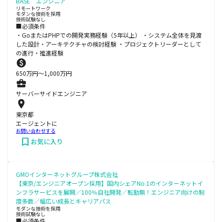
BASE エンジニア
リモートワーク
モダンな技術を採用
技術試験なし
■必須条件
・GoまたはPHPでの開発実務経験（5年以上） ・システム全体を見渡
した設計・アーキテクチャの検討経験 ・プロジェクトリーダーとして
の進行・推進経験
650
万円〜
1,000
万円
サーバーサイドエンジニア
東京都
エージェントに
お問い合わせする
お気に入り
GMOインターネットグループ株式会社
【東京/エンジニアオープン採用】国内シェアNo.1のインターネットイ
ンフラサービスを展開／100％自社開発／転勤無！エンジニア向けの制
度多数／幅広い成長とキャリアパス
モダンな技術を採用
技術試験なし
■必須条件