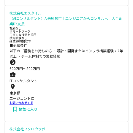
株式会社エスタイル
【AIコンサルタント】AI未経験可｜エンジニアからコンサルへ｜大手企
業DX支援
転勤なし
リモートワーク
モダンな技術を採用
技術試験なし
残業20時間以下
■必須条件
以下のご経験をお持ちの方 ・設計・開発またはインフラ構築経験：2年
以上 ・チーム体制での業務経験
600
万円〜
800
万円
ITコンサルタント
東京都
エージェントに
お問い合わせする
お気に入り
株式会社フクロウラボ