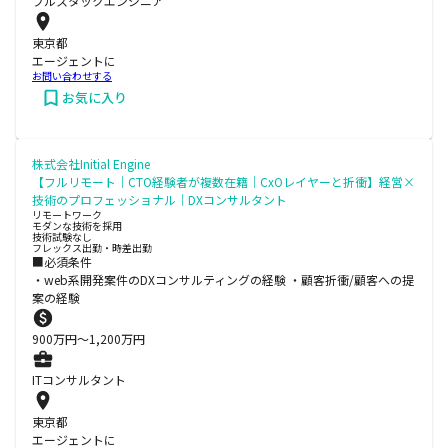
フルスタックエンジニア
東京都
エージェントに
お問い合わせする
お気に入り
株式会社Initial Engine
【フルリモート｜CTO経験者が複数在籍｜CxOレイヤーと折衝】経営×
技術のプロフェッショナル｜DXコンサルタント
リモートワーク
モダンな技術を採用
技術試験なし
フレックス出勤・時差出勤
■必須条件
・web系開発案件のDXコンサルティングの経験 ・顧客折衝/顧客への提
案の経験
900
万円〜
1,200
万円
ITコンサルタント
東京都
エージェントに