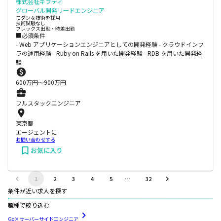
株式会社ギフティ
グローバル開発リードエンジニア
モダンな技術を採用
技術試験なし
フレックス出勤・時差出勤
■必須条件
- Web アプリケーションエンジニアとしての開発経験 - クラウドインフ
ラの運用経験 - Ruby on Rails を用いた開発経験 - RDB を用いた開発経
験
600
万円〜
900
万円
フルスタックエンジニア
東京都
エージェントに
お問い合わせする
お気に入り
1
2
3
4
5
…
32
条件が近い求人を探す
職種で絞り込む
Go×サーバーサイドエンジニア