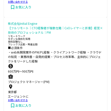
お問い合わせする
お気に入り
株式会社Initial Engine
【フルリモート｜CTO経験者が複数在籍｜CxOレイヤーと折衝】経営×
技術のプロフェッショナル｜PM
リモートワーク
モダンな技術を採用
技術試験なし
フレックス出勤・時差出勤
■必須条件
・web系開発案件のPM/PL経験 ・クライアントワーク経験 ・クラウド
の知見 ・業務改善・自発的提案・プロセス改革等、主体的にプロジェ
クトをリードした経験
600
万円〜
900
万円
プロジェクトマネージャー(PM)
東京都
エージェントに
お問い合わせする
お気に入り