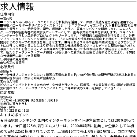
求人情報
仕事内容
仕事内容
■ミッション あらゆるデータとあらゆる分析技術を活用して、医療に最適な意思決定を適用する。
■役職／ロール データサイエンティスト（DS）／シニアデータサイエンティスト ■担当業務 担当事
業の主担当として、分析設計、開発、示唆出しを行い、事業インパクトを創出します。 エムスリー
グループ内の各担当者の問題解決パートナーとして、担当事業部の課題を解決します。 ジョイント
ベンチャーを含む大型分析プロジェクトをリードします。 中長期的な価値提供を行えるよう、分析
ソリューションプロダクトを開発します。 DSの人材育成や成果物の品質向上を目的とした分析基盤
開発などのグループの生産性を向上させます。 ■得られるスキルや経験 年間20を超えるプロジェク
トに並行して参画することにより得られる豊富な分析経験値 ビジネスとデータと理論を結びつけて
事業インパクトを創出すること 事業課題や分析課題に応じた多様な統計手法 急成長する事業の中
で、新たなデータソース・データ種別・分析手法への取り組み 周囲と協働することにより、本質的
な分析業務に集中できる環境
仕事内容の変更範囲
会社の定める業務
必須条件
必須条件
データ分析プロジェクトにおいて顕著な実績のある方 PythonやRを用いた開発経験が2年以上ある方
機械学習や統計に関する知識が豊富な方
求める人物像
ビジネスインパクトを出すためのデータ分析を行いたい。 医療等、社会貢献性の高い領域で新規事
業に携わりたい。 データサイエンティストとして課題解決のスキルを伸ばしていきたい。
想定年収
想定年収
700万円〜1,200万円（給与形態：月給制）
※年収に賞与を含む
賞与・昇給
賞与：2回 昇給：1回
おすすめポイント
★時価総額ランキング 国内のインターネットサイト運営企業としては2位を誇って
います。 ★日経225の採用 エムスリーは、2000年以降に創業した企業としては初
めて日経225に採用されています。上場後16年で売上が87倍に増加し、コロナ禍で
の製薬会社のデジタルトランスフォーメーションが追い風となり、業界全体の期待