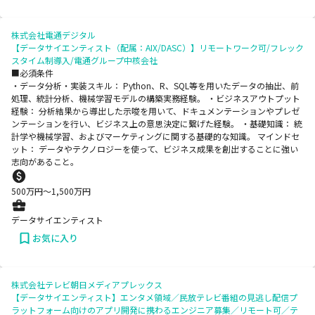
株式会社電通デジタル
【データサイエンティスト（配属：AIX/DASC）】リモートワーク可/フレック
スタイム制導入/電通グループ中核会社
■必須条件
・データ分析・実装スキル： Python、R、SQL等を用いたデータの抽出、前
処理、統計分析、機械学習モデルの構築実務経験。 ・ビジネスアウトプット
経験： 分析結果から導出した示唆を用いて、ドキュメンテーションやプレゼ
ンテーションを行い、ビジネス上の意思決定に繋げた経験。 ・基礎知識： 統
計学や機械学習、およびマーケティングに関する基礎的な知識。 マインドセ
ット： データやテクノロジーを使って、ビジネス成果を創出することに強い
志向があること。
500
万円〜
1,500
万円
データサイエンティスト
お気に入り
株式会社テレビ朝日メディアプレックス
【データサイエンティスト】エンタメ領域／民放テレビ番組の見逃し配信プ
ラットフォーム向けのアプリ開発に携わるエンジニア募集／リモート可／テ