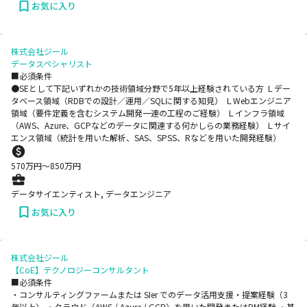
お気に入り
株式会社ジール
データスペシャリスト
■必須条件
●SEとして下記いずれかの技術領域分野で5年以上経験されている方 Ｌデー
タベース領域（RDBでの設計／運用／SQLに関する知見） ＬWebエンジニア
領域（要件定義を含むシステム開発一連の工程のご経験） Ｌインフラ領域
（AWS、Azure、GCPなどのデータに関連する何かしらの業務経験） Ｌサイ
エンス領域（統計を用いた解析、SAS、SPSS、Rなどを用いた開発経験）
570
万円〜
850
万円
データサイエンティスト, データエンジニア
お気に入り
株式会社ジール
【CoE】テクノロジーコンサルタント
■必須条件
・コンサルティングファームまたは SIer でのデータ活用支援・提案経験（3
年以上） ・クラウド（AWS / Azure / GCP）を用いた開発またはPM経験 ・基