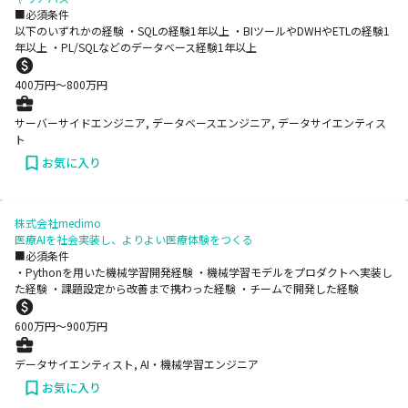
■必須条件
以下のいずれかの経験 ・SQLの経験1年以上 ・BIツールやDWHやETLの経験1
年以上 ・PL/SQLなどのデータベース経験1年以上
400
万円〜
800
万円
サーバーサイドエンジニア, データベースエンジニア, データサイエンティス
ト
お気に入り
株式会社medimo
医療AIを社会実装し、よりよい医療体験をつくる
■必須条件
・Pythonを用いた機械学習開発経験 ・機械学習モデルをプロダクトへ実装し
た経験 ・課題設定から改善まで携わった経験 ・チームで開発した経験
600
万円〜
900
万円
データサイエンティスト, AI・機械学習エンジニア
お気に入り