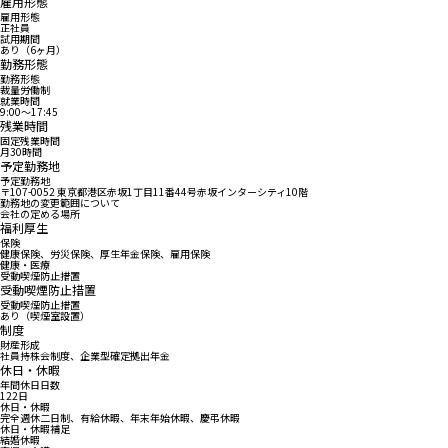
雇用形態
雇用形態
正社員
試用期間
あり（6ヶ月）
勤務形態
勤務形態
裁量労働制
就業時間
9:00〜17:45
残業時間
固定残業時間
月30時間
予定勤務地
予定勤務地
〒107-0052 東京都港区赤坂1丁目11番44号赤坂インターシティ10階
勤務地の変更範囲について
会社の定める場所
福利厚生
保険
健康保険、労災保険、厚生年金保険、雇用保険
健康・医療
受動喫煙防止措置
受動喫煙防止措置
受動喫煙防止措置
あり（喫煙室設置）
制度
財産形成
社員持株会制度、企業型確定拠出年金
休日・休暇
年間休日日数
122日
休日・休暇
完全週休二日制、有給休暇、年末年始休暇、慶弔休暇
休日・休暇補足
結婚休暇