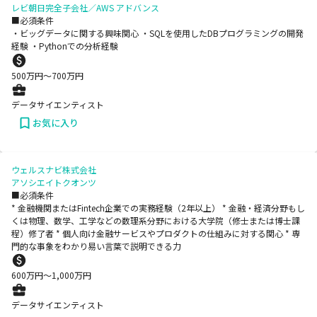
レビ朝日完全子会社／AWS アドバンス
■必須条件
・ビッグデータに関する興味関心 ・SQLを使用したDBプログラミングの開発
経験 ・Pythonでの分析経験
500
万円〜
700
万円
データサイエンティスト
お気に入り
ウェルスナビ株式会社
アソシエイトクオンツ
■必須条件
* 金融機関またはFintech企業での実務経験（2年以上） * 金融・経済分野もし
くは物理、数学、工学などの数理系分野における大学院（修士または博士課
程）修了者 * 個人向け金融サービスやプロダクトの仕組みに対する関心 * 専
門的な事象をわかり易い言葉で説明できる力
600
万円〜
1,000
万円
データサイエンティスト