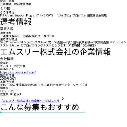
育児・介護
介護休暇、産前産後休暇
その他
その他補足
M3 Patient Support Program®（M3PSP®） 「がん防災」プログラム 遺族支援金制度
選考情報
選考内容
選考情報
・適性検査あり ・技術試験あり ・面接 3回
選考情報補足
SPI/アンケート/オンラインテスト→1次：GL面接→2次：担当役員面接→3次最終面接 ※オンライン
テストはPythonのプログラミングテストとなります（所要時間：30分程度）
エムスリー株式会社の企業情報
会社情報
企業名
エムスリー株式会社
Webサイト
https://corporate.m3.com/
設立年月日
2000年09月
本社所在地
〒107-0052 東京都港区赤坂1丁目11番44号赤坂インターシティ10階
資本金
1万2100円
従業員100名以上
「エムスリー株式会社」の企業ページはこちら
こんな募集もおすすめ