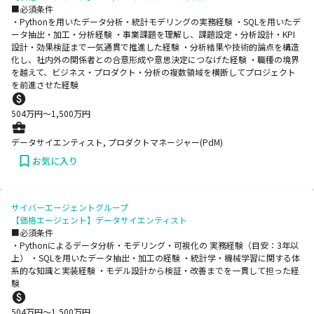
■必須条件
・Pythonを用いたデータ分析・統計モデリングの実務経験 ・SQLを用いたデ
ータ抽出・加工・分析経験 ・事業課題を理解し、課題設定・分析設計・KPI
設計・効果検証まで一気通貫で推進した経験 ・分析結果や技術的論点を構造
化し、社内外の関係者との合意形成や意思決定につなげた経験 ・職種の境界
を越えて、ビジネス・プロダクト・分析の複数領域を横断してプロジェクト
を前進させた経験
504
万円〜
1,500
万円
データサイエンティスト, プロダクトマネージャー(PdM)
お気に入り
サイバーエージェントグループ
【価格エージェント】データサイエンティスト
■必須条件
・Pythonによるデータ分析・モデリング・可視化の 実務経験（目安：3年以
上） ・SQLを用いたデータ抽出・加工の経験 ・統計学・機械学習に関する体
系的な知識と実装経験 ・モデル設計から検証・改善までを一貫して担った経
験
504
万円〜
1,500
万円