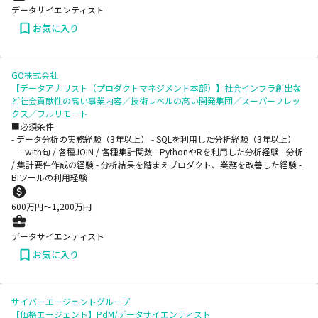
データサイエンティスト
お気に入り
GO株式会社
【データアナリスト（プロダクトマネジメント本部）】社会インフラ創出な
ど社会貢献性の高い事業内容／技術レベルの高い開発集団／スーパーフレッ
クス／フルリモート
■必須条件
- データ分析の実務経験（3年以上） - SQLを利用した分析経験（3年以上）
- with句 / 各種JOIN / 各種集計関数 - PythonやRを利用した分析経験 - 分析
/ 集計要件作成の経験 - 分析結果を踏まえプロダクト、業務を改善した経験 -
BIツールの利用経験
600
万円〜
1,200
万円
データサイエンティスト
お気に入り
サイバーエージェントグループ
【価格エージェント】PdM/データサイエンティスト