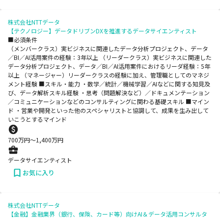
株式会社NTTデータ
【テクノロジー】データドリブンDXを推進するデータサイエンティスト
■必須条件
（メンバークラス）実ビジネスに関連したデータ分析プロジェクト、データ
／BI／AI活用案件の経験：3年以上 （リーダークラス）実ビジネスに関連した
データ分析プロジェクト、データ／BI／AI活用案件におけるリーダ経験：5年
以上 （マネージャー）リーダークラスの経験に加え、管理職としてのマネジ
メント経験 ■スキル・能力 ・数学／統計／機械学習／AIなどに関する知見及
び、データ解析スキル経験 ・思考（問題解決など）／ドキュメンテーション
／コミュニケーションなどのコンサルティングに関わる基礎スキル ■マイン
ド ・営業や開発といった他のスペシャリストと協調して、成果を生み出して
いこうとするマインド
700
万円〜
1,400
万円
データサイエンティスト
お気に入り
株式会社NTTデータ
【金融】金融業界（銀行、保険、カード等）向けAI＆データ活用コンサルタ