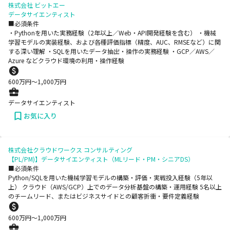
株式会社 ビットエー
データサイエンティスト
■必須条件
・Pythonを用いた実務経験（2年以上／Web・API開発経験を含む） ・機械
学習モデルの実装経験、および各種評価指標（精度、AUC、RMSEなど）に関
する深い理解 ・SQLを用いたデータ抽出・操作の実務経験 ・GCP／AWS／
Azure などクラウド環境の利用・操作経験
600
万円〜
1,000
万円
データサイエンティスト
お気に入り
株式会社クラウドワークス コンサルティング
【PL/PM)】データサイエンティスト（MLリード・PM・シニアDS）
■必須条件
Python/SQLを用いた機械学習モデルの構築・評価・実戦投入経験（5年以
上） クラウド（AWS/GCP）上でのデータ分析基盤の構築・運用経験 5名以上
のチームリード、またはビジネスサイドとの顧客折衝・要件定義経験
600
万円〜
1,000
万円