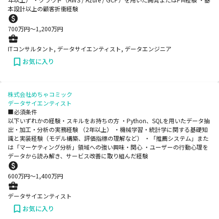
本設計以上の顧客折衝経験
700
万円〜
1,200
万円
ITコンサルタント, データサイエンティスト, データエンジニア
お気に入り
株式会社めちゃコミック
データサイエンティスト
■必須条件
以下いずれかの経験・スキルをお持ちの方 ・Python、SQLを用いたデータ抽
出・加工・分析の実務経験 （2年以上） ・機械学習・統計学に関する基礎知
識と実装経験（モデル構築、評価指標の理解など） ・「推薦システム」また
は「マーケティング分析」領域への強い興味・関心 ・ユーザーの行動心理を
データから読み解き、サービス改善に取り組んだ経験
600
万円〜
1,400
万円
データサイエンティスト
お気に入り