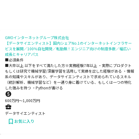
GMOインターネットグループ株式会社
【データサイエンティスト】国内シェアNo.1のインターネットインフラサー
ビスを展開／100％自社開発／転勤無！エンジニア向けの制度多数／幅広い
成長とキャリアパス
■必須条件
■大卒以上 以下をすべて満たした方※実務経験7年以上 ・実際にプロダクト
もしくは研究で機械学習/深層学習を活用して実績を出した経験がある ・情報
系の知識やスキルがあり、データサイエンティストで求められているスキル
（統計解析、機械学習など）を一通り身に着けている、もしくは一つの特化
した強みを持つ ・Pythonが書ける
600
万円〜
1,000
万円
データサイエンティスト
お気に入り