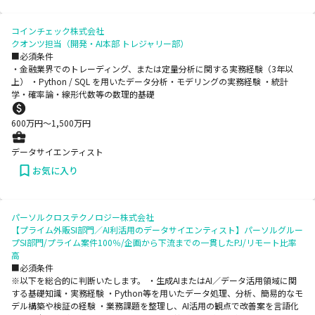
コインチェック株式会社
クオンツ担当（開発・AI本部 トレジャリー部）
■必須条件
・金融業界でのトレーディング、または定量分析に関する実務経験（3年以
上） ・Python / SQL を用いたデータ分析・モデリングの実務経験 ・統計
学・確率論・線形代数等の数理的基礎
600
万円〜
1,500
万円
データサイエンティスト
お気に入り
パーソルクロステクノロジー株式会社
【プライム外販SI部門／AI利活用のデータサイエンティスト】パーソルグルー
プSI部門/プライム案件100％/企画から下流までの一貫したPJ/リモート比率
高
■必須条件
※以下を総合的に判断いたします。 ・生成AIまたはAI／データ活用領域に関
する基礎知識・実務経験 ・Python等を用いたデータ処理、分析、簡易的なモ
デル構築や検証の経験 ・業務課題を整理し、AI活用の観点で改善案を言語化