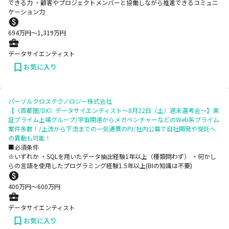
できる力 ・顧客やプロジェクトメンバーと協働しながら推進できるコミュニ
ケーション力
694
万円〜
1,319
万円
データサイエンティスト
お気に入り
パーソルクロステクノロジー株式会社
【〈首都圏/DX〉データサイエンティスト～8月22日（土）週末選考会～】東
証プライム上場グループ/宇宙関連からメガベンチャーなどのWeb系プライム
案件多数！/上流から下流までの一気通貫のPJ/社内公募で自社開発や受託へ
の異動も可能！
■必須条件
※いずれか ・SQLを用いたデータ抽出経験1年以上（種類問わず） ・何かし
らの言語を使用したプログラミング経験1.5年以上(BIの知識は不要)
400
万円〜
600
万円
データサイエンティスト
お気に入り