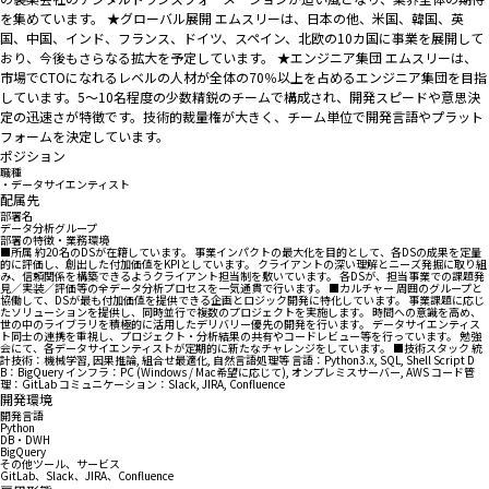
を集めています。 ★グローバル展開 エムスリーは、日本の他、米国、韓国、英
国、中国、インド、フランス、ドイツ、スペイン、北欧の10カ国に事業を展開して
おり、今後もさらなる拡大を予定しています。 ★エンジニア集団 エムスリーは、
市場でCTOになれるレベルの人材が全体の70％以上を占めるエンジニア集団を目指
しています。5〜10名程度の少数精鋭のチームで構成され、開発スピードや意思決
定の迅速さが特徴です。技術的裁量権が大きく、チーム単位で開発言語やプラット
フォームを決定しています。
ポジション
職種
・データサイエンティスト
配属先
部署名
データ分析グループ
部署の特徴・業務環境
■所属 約20名のDSが在籍しています。 事業インパクトの最大化を目的として、各DSの成果を定量
的に評価し、創出した付加価値をKPIとしています。 クライアントの深い理解とニーズ発掘に取り組
み、信頼関係を構築できるようクライアント担当制を敷いています。 各DSが、担当事業での課題発
見／実装／評価等の全データ分析プロセスを一気通貫で行います。 ■カルチャー 周囲のグループと
協働して、DSが最も付加価値を提供できる企画とロジック開発に特化しています。 事業課題に応じ
たソリューションを提供し、同時並行で複数のプロジェクトを実施します。 時間への意識を高め、
世の中のライブラリを積極的に活用したデリバリー優先の開発を行います。 データサイエンティス
ト同士の連携を重視し、プロジェクト・分析結果の共有やコードレビュー等を行っています。 勉強
会にて、各データサイエンティストが定期的に新たなチャレンジをしています。 ■技術スタック 統
計技術：機械学習, 因果推論, 組合せ最適化, 自然言語処理等 言語：Python3.x, SQL, Shell Script D
B：BigQuery インフラ：PC (Windows / Mac希望に応じて), オンプレミスサーバー, AWS コード管
理：GitLab コミュニケーション：Slack, JIRA, Confluence
開発環境
開発言語
Python
DB・DWH
BigQuery
その他ツール、サービス
GitLab、Slack、JIRA、Confluence