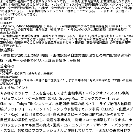
ような幅広い経験ができる貴重なポジションです。 ・画像処理/自然言語処理/数理最適化など次々
と新しい技術に触れることができる。 ・バックオフィス/ライブ配信/医療など様々なドメインでのA
I/データ分析経験が積める。 ・AI/データ分析だけでなくAPI開発やデータエンジニアリング・MLOp
sの経験ができる。 ・全社横断的なプロジェクトに携わることができる。 ・いずれは上流工程にチ
ャレンジすることもできる。
必須条件
必須条件
・Python2, Python3の実務経験（3年以上） ・AI/機械学習モデルの開発実務経験（3年以上） ・大
学学部レベルの数学知識（線形代数・微分/積分） ・何らかのシステム開発経験（実務未経験可）
求める人物像
・AI/機械学習の数理的な理屈に興味があり理解できる方 ・最新のAI/機械学習技術やトレンドについ
てキャッチアップできる方 ・周囲とコミュニケーションを取りながら業務を円滑に進められる方 ・
正解の無い問題を解くことが好きな問題解決志向の方 ・報連相（報告/連絡/相談）の重要性を理解
し実行できる方
歓迎要件
・統計検定2級以上の統計知識 ・画像認識や自然言語処理などの専門知識や実務経
験 ・AI/データ分析でビジネス課題を解決した経験
想定年収
想定年収
400万円〜600万円（給与形態：年俸制）
想定年収補足
※前職のご経験・スキル・条件に基づき決定いたします ※年俸制：月額は年俸額を12で割った金額
が支払われます
おすすめポイント
★多様なヒットサービスを生み出してきた主軸事業！ - バックオフィスSaaS事業
（ジョブカン） - ゲーム事業（D4DJ Groovy Mix、ブラックスター -Theater
Starless-、Tokyo 7th シスターズ、暴走列伝 単車の虎 など） - ライブ配信＆動画投
稿プラットフォーム（ミクチャ） - クラウド型電子カルテ事業（CLIUS） - 出版メデ
ィア（Ray） ★自己資本の活用 - 意思決定スピードの圧倒的な速さが強みです。 -
自己資本の柔軟性を活かし、最適な事業体制・開発フローを構築しております。 ★
プロフェッショナル集団の育成 - 営業・CS・エンジニア・デザイナー・バックオフ
ィスなど、各領域にプロフェッショナルが在籍しています。 - お互いの得意分野を