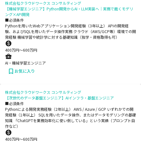
株式会社クラウドワークス コンサルティング
【機械学習エンジニア】Python開発からAI・LLM実装へ｜実務で磨くモデリ
ング×API開発
■必須条件
Pythonを用いたWebアプリケーション開発経験（3年以上） APIの開発経
験、およびSQLを用いたデータ操作実務 クラウド（AWS/GCP等）環境での開
発経験 機械学習や統計学に対する基礎知識（独学・資格取得も可）
400
万円〜
600
万円
AI・機械学習エンジニア
お気に入り
株式会社クラウドワークス コンサルティング
【次世代のデータ基盤エンジニア】AIインフラ・基盤エンジニア
■必須条件
Pythonによる開発実務経験（2年以上） AWS / Azure / GCP いずれかでの開
発経験（1年以上） SQLを用いたデータ操作、またはデータモデリングの基礎
知識 「ChatGPTを業務効率化に使い倒している」という実績（プロンプト自
作など）
400
万円〜
600
万円