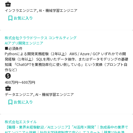
インフラエンジニア, AI・機械学習エンジニア
お気に入り
株式会社クラウドワークス コンサルティング
AIアプリ開発エンジニア
■必須条件
Pythonによる開発実務経験（2年以上） AWS / Azure / GCP いずれかでの開
発経験（1年以上） SQLを用いたデータ操作、またはデータモデリングの基礎
知識 「ChatGPTを業務効率化に使い倒している」という実績（プロンプト自
作など）
400
万円〜
600
万円
データエンジニア, AI・機械学習エンジニア
お気に入り
株式会社エスタイル
【職種・業界未経験歓迎／AIエンジニア】”AI活用×開発”｜急成長中の業界で
AIエンジニアへ挑戦｜社内大学研修制度で安心してスタート｜残業15h未満