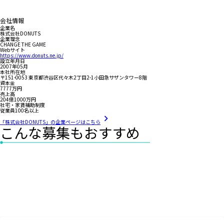
会社情報
企業名
株式会社DONUTS
企業理念
CHANGE THE GAME
Webサイト
https://www.donuts.ne.jp/
設立年月日
2007年05月
本社所在地
〒151-0053 東京都渋谷区代々木2丁目2-1小田急サザンタワー8階
資本金
7777万円
売上高
204億1000万円
社宅・家賃補助制度
従業員100名以上
「株式会社DONUTS」の企業ページはこちら
こんな募集もおすすめ