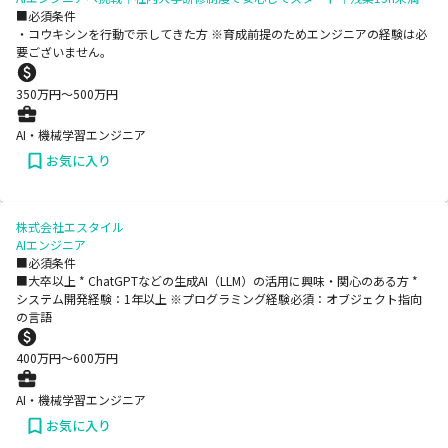
■必須条件
・コウキシンを行動で示してきた方 ※育成前提のためエンジニアの経験は必
要ございません。
350
万円〜
500
万円
AI・機械学習エンジニア
お気に入り
株式会社エスタイル
AIエンジニア
■必須条件
■大卒以上 * ChatGPTなどの生成AI（LLM）の活用に興味・関心のある方 *
システム開発経験：1年以上 ※プログラミング経験必須：オブジェクト指向
の言語
400
万円〜
600
万円
AI・機械学習エンジニア
お気に入り