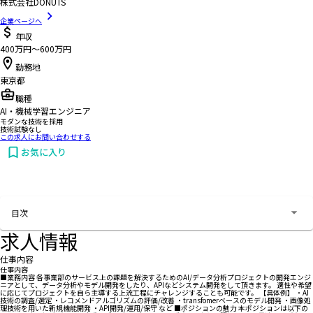
株式会社DONUTS
企業ページへ
年収
400万円〜600万円
勤務地
東京都
職種
AI・機械学習エンジニア
モダンな技術を採用
技術試験なし
この求人にお問い合わせする
お気に入り
お問い合わせする
目次
求人情報
仕事内容
仕事内容
■業務内容 各事業部のサービス上の課題を解決するためのAI/データ分析プロジェクトの開発エンジ
ニアとして、データ分析やモデル開発をしたり、APIなどシステム開発をして頂きます。 適性や希望
に応じてプロジェクトを自ら主導する上流工程にチャレンジすることも可能です。 【具体例】 ・AI
技術の調査/選定 ・レコメンドアルゴリズムの評価/改善 ・transfomerベースのモデル開発 ・画像処
理技術を用いた新規機能開発 ・API開発/運用/保守 など ■ポジションの魅力 本ポジションは以下の