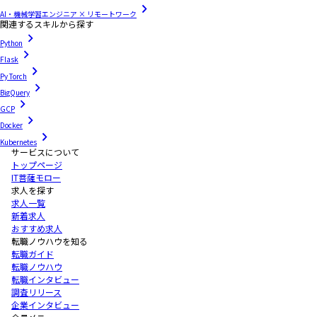
AI・機械学習エンジニア × リモートワーク
関連するスキルから探す
Python
Flask
Py Torch
BigQuery
GCP
Docker
Kubernetes
サービスについて
トップページ
IT菩薩モロー
求人を探す
求人一覧
新着求人
おすすめ求人
転職ノウハウを知る
転職ガイド
転職ノウハウ
転職インタビュー
調査リリース
企業インタビュー