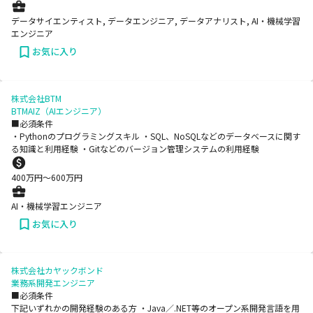
データサイエンティスト, データエンジニア, データアナリスト, AI・機械学習
エンジニア
お気に入り
株式会社BTM
BTMAIZ（AIエンジニア）
■必須条件
・Pythonのプログラミングスキル ・SQL、NoSQLなどのデータベースに関す
る知識と利用経験 ・Gitなどのバージョン管理システムの利用経験
400
万円〜
600
万円
AI・機械学習エンジニア
お気に入り
株式会社カヤックボンド
業務系開発エンジニア
■必須条件
下記いずれかの開発経験のある方 ・Java／.NET等のオープン系開発言語を用