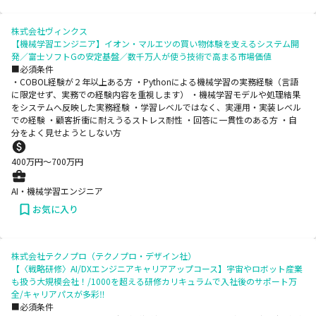
株式会社ヴィンクス
【機械学習エンジニア】イオン・マルエツの買い物体験を支えるシステム開
発／富士ソフトGの安定基盤／数千万人が使う技術で高まる市場価値
■必須条件
・COBOL経験が２年以上ある方 ・Pythonによる機械学習の実務経験（言語
に限定せず、実務での経験内容を重視します） ・機械学習モデルや処理結果
をシステムへ反映した実務経験 ・学習レベルではなく、実運用・実装レベル
での経験 ・顧客折衝に耐えうるストレス耐性 ・回答に一貫性のある方 ・自
分をよく見せようとしない方
400
万円〜
700
万円
AI・機械学習エンジニア
お気に入り
株式会社テクノプロ（テクノプロ・デザイン社）
【〈戦略研修〉AI/DXエンジニアキャリアアップコース】宇宙やロボット産業
も扱う大規模会社！/1000を超える研修カリキュラムで入社後のサポート万
全/キャリアパスが多彩‼
■必須条件