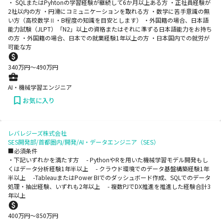
・ SQLまたはPyhtonの学習経験が継続して6か月以上ある方 ・正社員経験が
2社以内の方 ・円滑にコミュニケーションを取れる方 ・数学に苦手意識の無
い方（高校数学Ⅱ・B程度の知識を目安とします） ・外国籍の場合、日本語
能力試験（JLPT）「N2」以上の資格またはそれに準ずる日本語能力をお持ち
の方 ・外国籍の場合、日本での就業経験1年以上の方 ・日本国内での就労が
可能な方
340
万円〜
490
万円
AI・機械学習エンジニア
お気に入り
レバレジーズ株式会社
SES開発部/首都圏内/開発/AI・データエンジニア（SES）
■必須条件
・下記いずれかを満たす方 - PythonやRを用いた機械学習モデル開発もし
くはデータ分析経験1年半以上 - クラウド環境でのデータ基盤構築経験1年
半以上 -TableauまたはPower BIでのダッシュボード作成、SQLでのデータ
処理・抽出経験、いずれも2年以上 - 複数PJでDX推進を推進した経験合計3
年以上
400
万円〜
850
万円