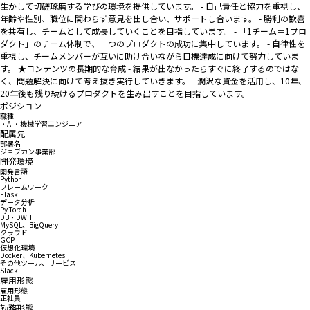
生かして切磋琢磨する学びの環境を提供しています。 - 自己責任と協力を重視し、
年齢や性別、職位に関わらず意見を出し合い、サポートし合います。 - 勝利の歓喜
を共有し、チームとして成長していくことを目指しています。 - 「1チーム＝1プロ
ダクト」のチーム体制で、一つのプロダクトの成功に集中しています。 - 自律性を
重視し、チームメンバーが互いに助け合いながら目標達成に向けて努力していま
す。 ★コンテンツの長期的な育成 - 結果が出なかったらすぐに終了するのではな
く、問題解決に向けて考え抜き実行していきます。 - 潤沢な資金を活用し、10年、
20年後も残り続けるプロダクトを生み出すことを目指しています。
ポジション
職種
・AI・機械学習エンジニア
配属先
部署名
ジョブカン事業部
開発環境
開発言語
Python
フレームワーク
Flask
データ分析
Py Torch
DB・DWH
MySQL、BigQuery
クラウド
GCP
仮想化環境
Docker、Kubernetes
その他ツール、サービス
Slack
雇用形態
雇用形態
正社員
勤務形態