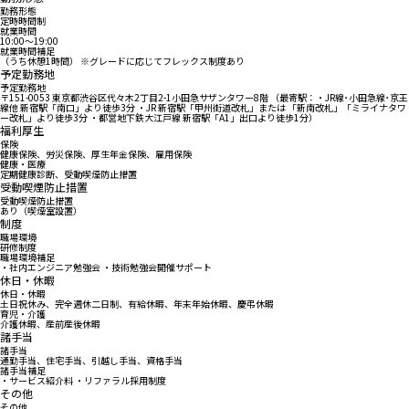
勤務形態
定時時間制
就業時間
10:00〜19:00
就業時間補足
（うち休憩1時間） ※グレードに応じてフレックス制度あり
予定勤務地
予定勤務地
〒151-0053 東京都渋谷区代々木2丁目2-1小田急サザンタワー8階 （最寄駅：・JR線･小田急線･京王
線他 新宿駅「南口」より徒歩3分 ・JR 新宿駅「甲州街道改札」または 「新南改札」「ミライナタワ
ー改札」より徒歩3分 ・都営地下鉄大江戸線 新宿駅「A1」出口より徒歩1分）
福利厚生
保険
健康保険、労災保険、厚生年金保険、雇用保険
健康・医療
定期健康診断、受動喫煙防止措置
受動喫煙防止措置
受動喫煙防止措置
あり（喫煙室設置）
制度
職場環境
研修制度
職場環境補足
・社内エンジニア勉強会 ・技術勉強会開催サポート
休日・休暇
休日・休暇
土日祝休み、完全週休二日制、有給休暇、年末年始休暇、慶弔休暇
育児・介護
介護休暇、産前産後休暇
諸手当
諸手当
通勤手当、住宅手当、引越し手当、資格手当
諸手当補足
・サービス紹介料 ・リファラル採用制度
その他
その他