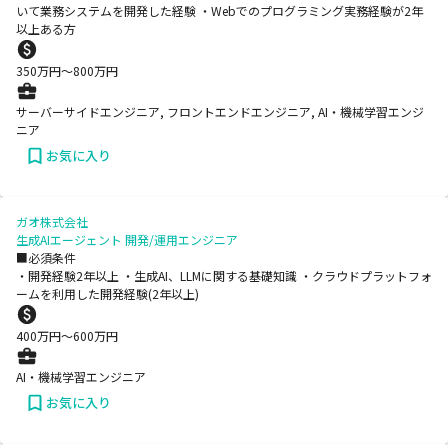
いて業務システムを開発した経験 ・Webでのプログラミング実務経験が2年
以上ある方
350
万円〜
800
万円
サーバーサイドエンジニア, フロントエンドエンジニア, AI・機械学習エンジ
ニア
お気に入り
ガオ株式会社
生成AIエージェント 開発/運用エンジニア
■必須条件
・開発経験2年以上 ・生成AI、LLMに関する基礎知識 ・クラウドプラットフォ
ームを利用した開発経験(2年以上)
400
万円〜
600
万円
AI・機械学習エンジニア
お気に入り