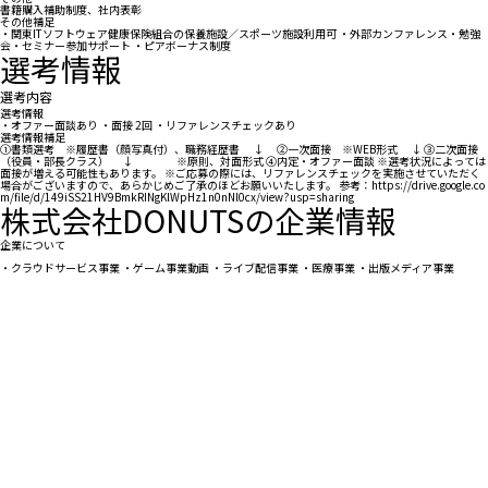
書籍購入補助制度、社内表彰
その他補足
・関東ITソフトウェア健康保険組合の保養施設／スポーツ施設利用可 ・外部カンファレンス・勉強
会・セミナー参加サポート ・ピアボーナス制度
選考情報
選考内容
選考情報
・オファー面談あり ・面接 2回 ・リファレンスチェックあり
選考情報補足
①書類選考 ※履歴書（顔写真付）、職務経歴書 ↓ ②一次面接 ※WEB形式 ↓ ③二次面接
（役員・部長クラス） ↓ ※原則、対面形式 ④内定・オファー面談 ※選考状況によっては
面接が増える可能性もあります。 ※ご応募の際には、リファレンスチェックを実施させていただく
場合がございますので、あらかじめご了承のほどお願いいたします。 参考：https://drive.google.co
m/file/d/149iSS21HV9BmkRINgKlWpHz1n0nNl0cx/view?usp=sharing
株式会社DONUTSの企業情報
企業について
・クラウドサービス事業 ・ゲーム事業動画 ・ライブ配信事業 ・医療事業 ・出版メディア事業