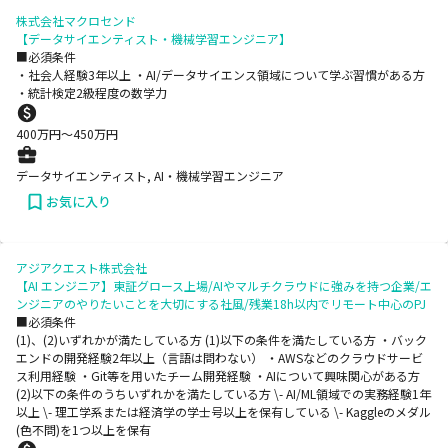
株式会社マクロセンド
【データサイエンティスト・機械学習エンジニア】
■必須条件
・社会人経験3年以上 ・AI/データサイエンス領域について学ぶ習慣がある方
・統計検定2級程度の数学力
400
万円〜
450
万円
データサイエンティスト, AI・機械学習エンジニア
お気に入り
アジアクエスト株式会社
【AI エンジニア】東証グロース上場/AIやマルチクラウドに強みを持つ企業/エ
ンジニアのやりたいことを大切にする社風/残業18h以内でリモート中心のPJ
■必須条件
(1)、(2)いずれかが満たしている方 (1)以下の条件を満たしている方 ・バック
エンドの開発経験2年以上（言語は問わない） ・AWSなどのクラウドサービ
ス利用経験 ・Git等を用いたチーム開発経験 ・AIについて興味関心がある方
(2)以下の条件のうちいずれかを満たしている方 \- AI/ML領域での実務経験1年
以上 \- 理工学系または経済学の学士号以上を保有している \- Kaggleのメダル
(色不問)を1つ以上を保有