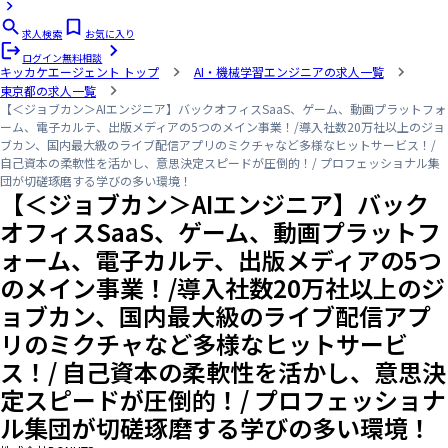
求人検索
お気に入り
ログイン
無料相談
キッカケエージェント
トップ
AI・機械学習エンジニアの求人一覧
東京都の求人一覧
【＜ジョブカン＞AIエンジニア】バックオフィスSaaS、ゲーム、動画プラットフォ
ーム、電子カルテ、出版メディアの5つのメイン事業！/導入社数20万社以上のジョ
ブカン、国内最大級のライブ配信アプリのミクチャなど多様なヒットサービス！/
自己資本の柔軟性を活かし、意思決定スピードが圧倒的！/ プロフェッショナル集
団が切磋琢磨する学びの多い環境！
【＜ジョブカン＞AIエンジニア】バック
オフィスSaaS、ゲーム、動画プラットフ
ォーム、電子カルテ、出版メディアの5つ
のメイン事業！/導入社数20万社以上のジ
ョブカン、国内最大級のライブ配信アプ
リのミクチャなど多様なヒットサービ
ス！/ 自己資本の柔軟性を活かし、意思決
定スピードが圧倒的！/ プロフェッショナ
ル集団が切磋琢磨する学びの多い環境！