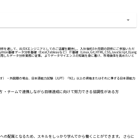
修を通して、AI/DXエンジニアとしてのご活躍を期待し、入社後約3か月間の研修にご参加いただ
（Excel,Tableauなど） IT基礎（Linux,Git,HTML,CSS,JavaScript,Djang
BIツールを活用したデータ分析業務に従事。 よりデータサイエンスの知識を身に着け、市場価値を高めたいと
ます） ・外国籍の場合、日本語能力試験（JLPT）「N2」以上の資格またはそれに準ずる日本語能力
方 ・チームで連携しながら目標達成に向けて努力できる協調性がある方
トへの配属となるため、スキルをしっかり学んでから働くことができます。 さらに