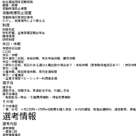
総合福祉団体定期保険
健康・医療
受動喫煙防止措置
受動喫煙防止措置
受動喫煙対策特記事項
ただし、就業場所により異なる
制度
財産形成
財形貯蓄、企業型確定拠出年金
職場環境
研修制度
休日・休暇
年間休日日数
122日
休日・休暇
完全週休二日制、有給休暇、年末年始休暇、慶弔休暇
休日・休暇補足
※原則土日祝、祝日のある週は土曜出勤の場合あり ・有給休暇（夏季取得推奨日あり） ・特別休暇
育児・介護
介護休暇、産前産後休暇、育児支援制度
育児・介護補足
・企業主導型ベビーシッター利用者支援
諸手当
諸手当
通勤手当、役職手当、単身赴任手当、引越し手当
諸手当補足
・転勤赴任一時金 ・引越費用補助 ・帰省旅費補助
その他
その他補足
・寮、社宅 ※月2万円～3万円+光熱費を個人負担 ・社内外講習、勉強会講師料、通信教育、資格
選考情報
選考内容
選考情報
・面接 1回
選考情報補足