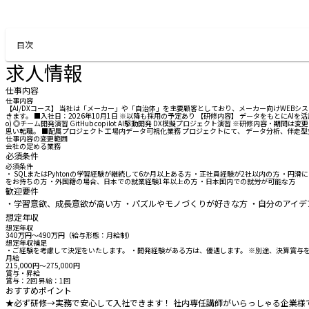
お問い合わせする
目次
求人情報
仕事内容
仕事内容
【AI/DXコース】 当社は「メーカー」や「自治体」を主要顧客としており、メーカー向けWEB
きます。 ■入社日：2026年10月1日 ※以降も採用の予定あり 【研修内容】 データをもとにAIを活用しDX現場
o) ◎チーム開発演習 GitHub copilot AI駆動開発 DX模擬プロジェクト演習 ※研修内
思い転職。 ■配属プロジェクト 工場内データ可視化業務 プロジェクトにて、 データ分析、伴走
仕事内容の変更範囲
会社の定める業務
必須条件
必須条件
・ SQLまたはPyhtonの学習経験が継続して6か月以上ある方 ・正社員経験が2社以内の方 
をお持ちの方 ・外国籍の場合、日本での就業経験1年以上の方 ・日本国内での就労が可能な方
歓迎要件
・学習意欲、成長意欲が高い方 ・パズルやモノづくりが好きな方 ・自分のアイ
想定年収
想定年収
340万円〜490万円（給与形態：月給制）
想定年収補足
・ご経験を考慮して決定をいたします。 ・開発経験がある方は、優遇します。 ※別途、決算賞与
月給
215,000円〜275,000円
賞与・昇給
賞与：2回 昇給：1回
おすすめポイント
★必ず研修→実務で安心して入社できます！ 社内専任講師がいらっしゃる企業様