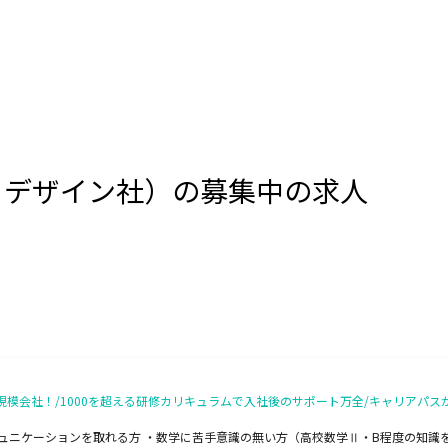
・デザイン社）の募集中の求人
模会社！/1000を超える研修カリキュラムで入社後のサポート万全/キャリアパス
ュニケーションを取れる方 ・数学に苦手意識の無い方（高校数学Ⅱ・B程度の知識を