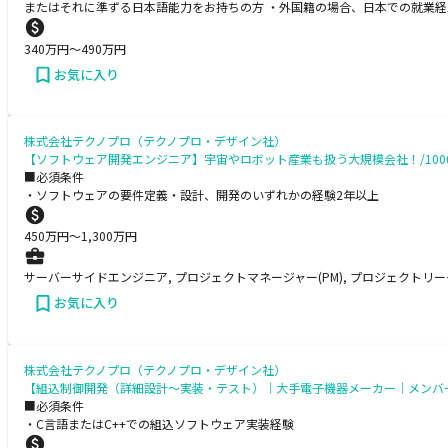
またはそれに準ずる日本語能力をお持ちの方 ・外国籍の場合、日本での就業経
340
万円〜
490
万円
お気に入り
株式会社テクノプロ（テクノプロ・デザイン社）
【ソフトウェア開発エンジニア】宇宙やロボット産業も扱う大規模会社！/100
■必須条件
・ソフトウェアの要件定義・設計、開発のいずれかの経験2年以上
450
万円〜
1,300
万円
サーバーサイドエンジニア, プロジェクトマネージャー(PM), プロジェクトリーダ
お気に入り
株式会社テクノプロ（テクノプロ・デザイン社）
【組込制御開発（詳細設計〜実装・テスト）│大手電子機器メーカー│メンバー
■必須条件
・C言語またはC++での組込ソフトウェア実装経験