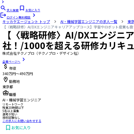
求人検索
お気に入り
ログイン
無料相談
キッカケエージェント
トップ
AI・機械学習エンジニアの求人一覧
東
【〈戦略研修〉AI/DXエンジニアキャリアアップコース】宇宙やロボット産業も扱
【〈戦略研修〉AI/DXエンジ
社！/1000を超える研修カリ
株式会社テクノプロ（テクノプロ・デザイン社）
企業ページへ
年収
340万円〜490万円
勤務地
東京都
職種
AI・機械学習エンジニア
リモートワーク
残業20時間以下
5名以上募集
選考が短い
技術試験なし
この求人にお問い合わせする
お気に入り