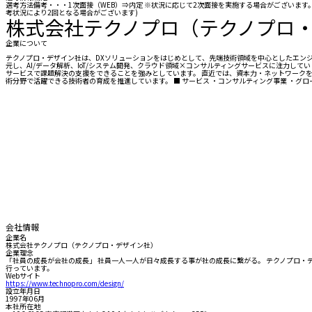
選考方法備考・・・1次面接（WEB）⇒内定 ※状況に応じて2次面接を実施する場合がございます。 
考状況により2回となる場合がございます)
株式会社テクノプロ（テクノプロ
企業について
テクノプロ・デザイン社は、DXソリューションをはじめとして、先端技術領域を中心としたエン
元し、AI/データ解析、IoT/システム開発、クラウド領域×コンサルティングサービスに注力
サービスで課題解決の支援をできることを強みとしています。 直近では、資本力・ネットワークを
術分野で活躍できる技術者の育成を推進しています。 ■ サービス ・コンサルティング事業 ・グロー
会社情報
企業名
株式会社テクノプロ（テクノプロ・デザイン社）
企業理念
「社員の成長が会社の成長」 社員一人一人が日々成長する事が社の成長に繋がる。 テクノプロ
行っています。
Webサイト
https://www.technopro.com/design/
設立年月日
1997年06月
本社所在地