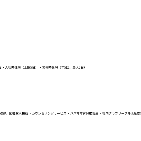
 ・入社時休暇（上限5日） ・災害時休暇（年5回、最大5日）
取得、図書購入補助 ・カウンセリングサービス ・パパママ育児応援金 ・社内クラブサークル活動支