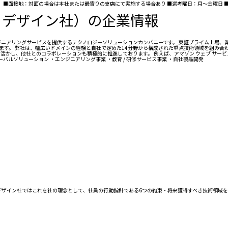
■面接地：対面の場合は本社または最寄りの支店にて実施する場合あり ■選考曜日：月～金曜日 ■選考時
・デザイン社）の企業情報
ジニアリングサービスを提供するテクノロジーソリューションカンパニーです。 東証プライム上場、
しています。 弊社は、幅広いドメインの経験と自社で定めた14分野から構成された重点技術領域を組
活かし、他社とのコラボレーションも積極的に推進しております。 例えば、アマゾン ウェブ サービ
バルソリューション ・エンジニアリング事業 ・教育 / 研修サービス事業 ・自社製品開発
・デザイン社ではこれを社の理念として、社員の行動指針である6つの約束・将来獲得すべき技術領域