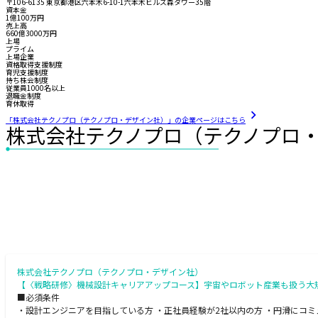
〒106-6135 東京都港区六本木6-10-1六本木ヒルズ森タワー35階
資本金
1億100万円
売上高
660億3000万円
上場
プライム
上場企業
資格取得支援制度
育児支援制度
持ち株会制度
従業員1000名以上
退職金制度
育休取得
「株式会社テクノプロ（テクノプロ・デザイン社）」の企業ページはこちら
株式会社テクノプロ（テクノプロ
株式会社テクノプロ（テクノプロ・デザイン社）
【〈戦略研修〉機械設計キャリアアップコース】宇宙やロボット産業も扱う大規
■必須条件
・設計エンジニアを目指している方 ・正社員経験が2社以内の方 ・円滑にコミ