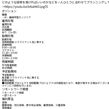
どのような研修を受ければいいのかなどを一人ひとりに合わせてプランニングして
→https://youtu.be/bKubNO1pgTE
ポジション
職種
・AI・機械学習エンジニア
雇用形態
雇用形態
正社員
試用期間
あり（2ヶ月）
勤務形態
勤務形態
定時時間制 ※クライアント先に準ずる
就業時間
9:00〜18:00
コアタイム
11:30〜14:00
休憩時間
12:00〜13:00
残業時間
平均残業時間
月20時間
予定勤務地
予定勤務地
東京都 ※クライアント先に準ずる
勤務地補足
■初回配属プロジェクト 初回配属プロジェクトは全国各地となり、転勤が発生する場合がございま
ラインにて研修を行います。
リモートワーク頻度
リモートワーク頻度
一部リモート
福利厚生
保険
健康保険、労災保険、厚生年金保険、雇用保険、介護保険
保険補足