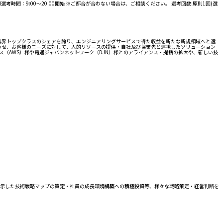
間：9:00～20:00開始 ※ご都合が合わない場合は、ご相談ください。 選考回数:原則1回(選
業界トップクラスのシェアを誇り、エンジニアリングサービスで得た収益を新たな新規領域へと還
み合わせ、お客様のニーズに対して、人的リソースの提供・自社及び協業先と連携したソリューション
ス（AWS）様や電通ジャパンネットワーク（DJN）様とのアライアンス・提携の拡大や、新しい技
を示した技術戦略マップの策定・社員の成長環境構築への積極投資等、様々な戦略策定・経営判断を