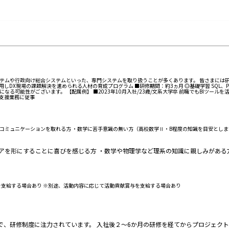
システムや行政向け総合システムといった、専門システムを取り扱うことが多くあります。 皆さまには研
の課題解決を進められる人材の育成プログラム ■研修期間：約3ヵ月 ◎基礎学習 SQL、Pyhton基礎 データ分析基礎
容・期間は変更になる可能性がございます。 【配属例】 ■2023年10月入社/23歳/文系大学卒 前職でも
型支援業務に従事
・円滑にコミュニケーションを取れる方 ・数学に苦手意識の無い方（高校数学Ⅱ・B程度の知識を目安とし
デアを形にすることに喜びを感じる方 ・数学や物理学など理系の知識に親しみがある
を支給する場合あり ※別途、活動内容に応じて活動貢献賞与を支給する場合あり
で、研修制度に注力されています。 入社後２～6か月の研修を経てからプロジェク