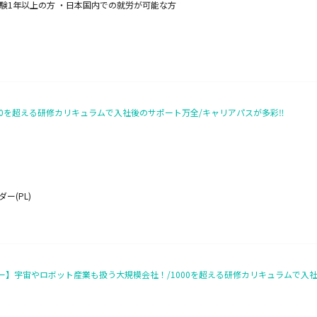
験1年以上の方 ・日本国内での就労が可能な方
0を超える研修カリキュラムで入社後のサポート万全/キャリアパスが多彩‼
ー(PL)
】宇宙やロボット産業も扱う大規模会社！/1000を超える研修カリキュラムで入社