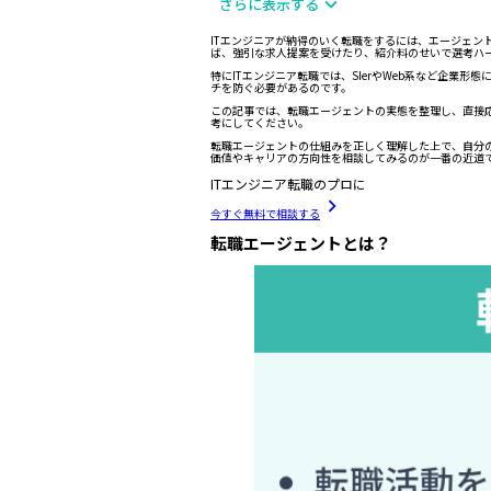
さらに表示する
ITエンジニアが納得のいく転職をするには、エージェ
ば、強引な求人提案を受けたり、紹介料のせいで選考ハ
特にITエンジニア転職では、SIerやWeb系など企
チを防ぐ必要があるのです。
この記事では、転職エージェントの実態を整理し、直接
考にしてください。
転職エージェントの仕組みを正しく理解した上で、自分
価値やキャリアの方向性を相談してみるのが一番の近道
ITエンジニア転職のプロに
今すぐ無料で相談する
転職エージェントとは？