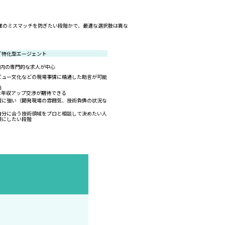
業のミスマッチを防ぎたい段階かで、最適な選択肢は異な
IT特化型エージェント
業界内の専門的な求人が中心
ビュー文化などの現場事情に精通した助言が可能
価
な年収アップ交渉が期待できる
報に強い（開発現場の雰囲気、技術負債の状況な
自分に合う技術領域をプロと相談して決めたい人
限にしたい段階