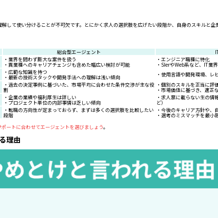
理解して使い分けることが不可欠です。とにかく求人の選択肢を広げたい段階か、自身のスキルと企
総合型エージェント
・業界を問わず膨大な案件を扱う
・エンジニア職種に特化
・異業種へのキャリアチェンジも含めた幅広い検討が可能
・SIerやWeb系など、IT
・広範な知識を持つ
・使用言語や開発環境、レ
・最新の技術スタックや開発手法への理解は浅い傾向
・過去の決定事例に基づいた、市場平均に合わせた条件交渉が主な役
・個別のスキルを正当に評
割
・市場価値に基づき、適正
・企業の業績や福利厚生は詳しい
・求人票に載らない生の情
・プロジェクト単位の内部事情は乏しい傾向
ど）
・転職の方向性が定まっておらず、まずは多くの選択肢を比較したい
・今後のキャリア方針や、
段階
・選考のミスマッチを最小
サポートに合わせてエージェントを選びましょう
。
る理由