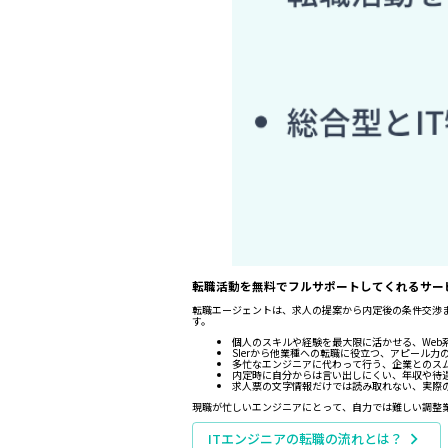
転職活動を無料でフルサポートしてくれるサー
転職エージェントは、求人の提案から内定後の条件交渉
す。
個人のスキルや経験を最大限に活かせる、Web
SIerから他業種への転職に役立つ、アピール力
多忙なエンジニアに代わって行う、企業とのス
内定時に自分からは言い出しにくい、年収や待
求人票の文字情報だけでは読み取れない、実際
現職が忙しいエンジニアにとって、自力では難しい調整
ITエンジニアの転職の流れとは？