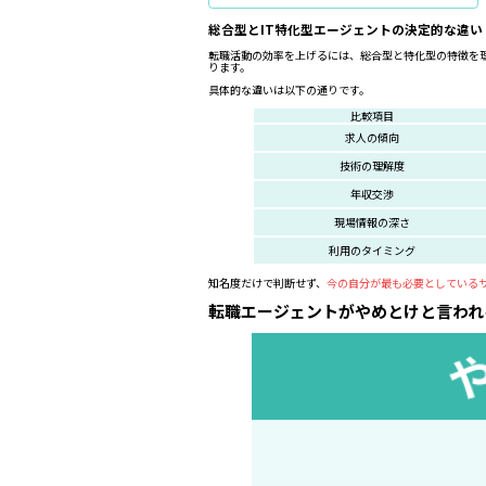
総合型とIT特化型エージェントの決定的な違い
転職活動の効率を上げるには、総合型と特化型の特徴を
ります。
具体的な違いは以下の通りです。
比較項目
求人の傾向
技術の理解度
年収交渉
現場情報の深さ
利用のタイミング
知名度だけで判断せず、
今の自分が最も必要としている
転職エージェントがやめとけと言われ