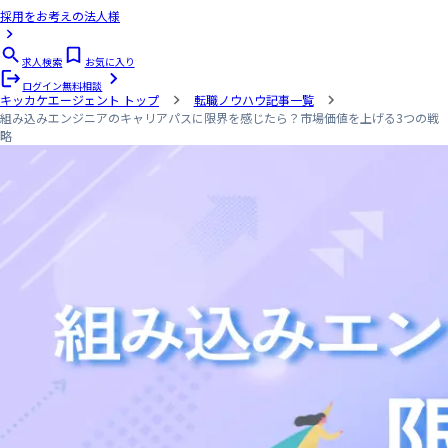
採用をお考えの法人様
求人検索
お気に入り
ログイン
無料相談
キッカケエージェント
トップ
転職ノウハウ記事一覧
組み込みエンジニアのキャリアパスに限界を感じたら？市場価値を上げる3つの戦
略