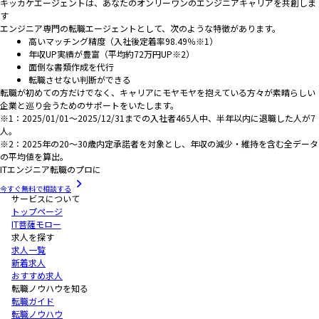
キッカケエージェントは、あなたのオンリーワンのエンジニアキャリアを共創しま
す
エンジニア専門の転職エージェントとして、次のような特徴があります。
高いマッチング精度（入社後定着率98.49％※1）
年収UP実績が豊富（平均約72万円UP※2）
面倒な書類作成を代行
転職させない判断ができる
転職が初めての方だけでなく、キャリアにモヤモヤを抱えている方々が素晴らしい
企業と巡り会うためのサポートをいたします。
※1：2025/01/01～2025/12/31までの入社者465人中、半年以内に退職した人が7
人。
※2：2025年の20～30歳内定承諾者を対象とし、年収の減少・維持を含む全データ
の平均値を算出。
ITエンジニア転職のプロに
今すぐ無料で相談する
サービスについて
トップページ
IT菩薩モロー
求人を探す
求人一覧
新着求人
おすすめ求人
転職ノウハウを知る
転職ガイド
転職ノウハウ