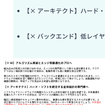
【× AI】アルゴリズム実装とエッジ側最適化のプロへ
組み込みの知見とAIの掛け合わせは、エッジAIの専門家という新たな道を開きます。クラウ
ドではなく端末側でAIを動かす技術は、転職市場でも高い需要を誇る分野です。
限られたメモリや処理能力の中で、アルゴリズムを最適化するスキルが求められます。ハー
ドウェアの制約を深く理解するITエンジニアは、市場において希少でしょう。自動運転やIoT
機器の開発は、年収アップを見込める有望な選択肢となります。
【× アーキテクト】ハード・ソフトを統合する全体設計の専門家へ
ソフトウェアとハードウェアの両面からシステム全体を設計する道も有望です。全体最適を
見据えたアーキテクトの存在は、IoTデバイスの開発において不可欠となります。
幅広い通信規格やセキュリティ要件を統合し、最適な仕様を策定するスキルが必要です。上
流工程からプロジェクトを牽引する人材は、SIerやメーカーで重宝されるでしょう。
全体設計
の専門性は、多重下請けを抜け出して一次請けへ移るための武器といえます。