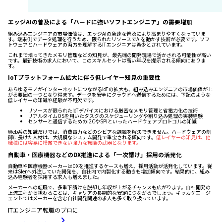
エッジAIの普及による「ハードに強いソフトエンジニア」の需要増加
組み込みエンジニアの市場価値は、エッジAIの急速な普及により高まりやすくなっていま
す。端末側でデータ処理を行うため、限られたリソースでAIを動かす技術が必要です。ソフ
トウェアとハードウェアの両方を理解するITエンジニアは希少とされています。
これまで培ってきたメモリ管理などの知見が、最先端の開発現場で活かされる可能性が高い
です。最新技術の求人において、このスキルセットは高い年収を提示される傾向にありま
す。
IoTプラットフォーム拡大に伴う低レイヤー知見の重要性
あらゆるモノがインターネットにつながるIoTの拡大も、組み込みエンジニアの市場価値が上
がる要因の一つとなり得ます。データを安全にクラウドへ送信するためには、下記のような
低レイヤーの知識や経験が不可欠です。
リソースが限られたIoTデバイスにおける厳密なメモリ管理と省電力化の技術
リアルタイムOSを用いたタスクのスケジューリングや割り込み処理の実装経験
センサーと通信するためのI2CやSPIといったハードウェアプロトコルの知識
Web系の知識だけでは、消費電力などのシビアな課題を解決できません。ハードウェアの制
御に長けた人材は、大規模なシステム開発で重宝される傾向です。
低レイヤーの知見は、他
職種には容易に模倣できない強力な転職の武器となります。
自動車・医療機器などのDX推進による「一次請け」採用の活発化
自動車や医療機器メーカーはDXを推進するケースも増え、採用活動が活発化しています。従
来はSIerへ外注していた開発を、自社内で内製化する動きも増加傾向です。結果的に、組み
込み経験者を採用する求人も増えました。
メーカーへの転職で、多重下請けを脱却し年収が上がるチャンスも広がります。自社開発の
上流工程から携わることは、キャリアの長期的な安定につながるでしょう。キッカケエージ
ェントではメーカーを含む自社開発関連の求人も多く取り扱っています。
ITエンジニア転職のプロに