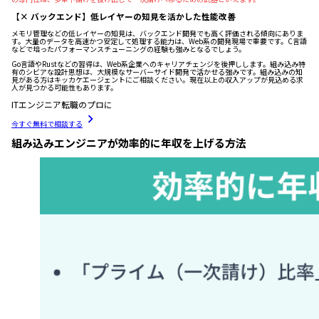
【× バックエンド】低レイヤーの知見を活かした性能改善
メモリ管理などの低レイヤーの知見は、バックエンド開発でも高く評価される傾向にありま
す。大量のデータを高速かつ安定して処理する能力は、Web系の開発現場で重要です。C言語
などで培ったパフォーマンスチューニングの経験も強みとなるでしょう。
Go言語やRustなどの習得は、Web系企業へのキャリアチェンジを後押しします。組み込み特
有のシビアな設計思想は、大規模なサーバーサイド開発で活かせる強みです。組み込みの知
見がある方はキッカケエージェントにご相談ください。現在以上の収入アップが見込める求
人が見つかる可能性もあります。
ITエンジニア転職のプロに
今すぐ無料で相談する
組み込みエンジニアが効率的に年収を上げる方法