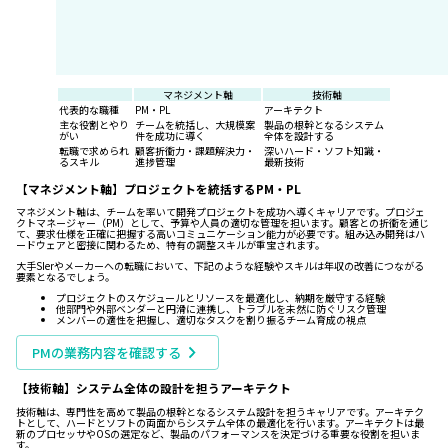
マネジメント軸
技術軸
代表的な職種
PM・PL
アーキテクト
主な役割とやり
チームを統括し、大規模案
製品の根幹となるシステム
がい
件を成功に導く
全体を設計する
転職で求められ
顧客折衝力・課題解決力・
深いハード・ソフト知識・
るスキル
進捗管理
最新技術
【マネジメント軸】プロジェクトを統括するPM・PL
マネジメント軸は、チームを率いて開発プロジェクトを成功へ導くキャリアです。プロジェ
クトマネージャー（PM）として、予算や人員の適切な管理を担います。顧客との折衝を通じ
て、要求仕様を正確に把握する高いコミュニケーション能力が必要です。組み込み開発はハ
ードウェアと密接に関わるため、特有の調整スキルが重宝されます。
大手SIerやメーカーへの転職において、下記のような経験やスキルは年収の改善につながる
要素となるでしょう。
プロジェクトのスケジュールとリソースを最適化し、納期を厳守する経験
他部門や外部ベンダーと円滑に連携し、トラブルを未然に防ぐリスク管理
メンバーの適性を把握し、適切なタスクを割り振るチーム育成の視点
PMの業務内容を確認する
【技術軸】システム全体の設計を担うアーキテクト
技術軸は、専門性を高めて製品の根幹となるシステム設計を担うキャリアです。アーキテク
トとして、ハードとソフトの両面からシステム全体の最適化を行います。アーキテクトは最
新のプロセッサやOSの選定など、製品のパフォーマンスを決定づける重要な役割を担いま
す。