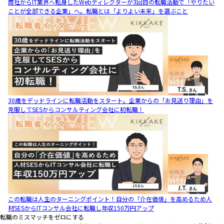
商社からIT業界へ転身したWebディレクターが3回目の転職活動で「やりたい
ことが全部できる企業」へ。転職とは「よりよい未来」を選ぶこと
30歳をデッドラインに転職活動をスタート。企業からの「お見送り理由」を
克服してSESからコンサルティング会社に初転職！
この転職は人生のターニングポイント！自分の「介在価値」を高めるため人
材SESからITコンサル会社に転職し年収150万円アップ
転職のミスマッチをゼロにする