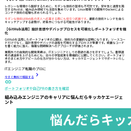
レガシーな環境から脱却するために、モダンな技術の習得も不可欠です。安全性と速度を両
立するRustは、組み込み領域でも注目を集めています。Linux環境での開発やDockerによる
コンテナ技術の経験も求められるでしょう。
モダンな技術はWeb系の求人へ応募する際にも役立つ武器です。
最新の技術トレンドを自ら
キャッチアップする姿勢が、好条件につながる可能性があります。
【GitHub活用】設計思想やデバッグプロセスを可視化しポートフォリオを強
化
GitHubを活用したポートフォリオの公開は、技術力の客観的な証明になります。ソースコー
ドだけでなく、設計思想やデバッグの過程を可視化するプロセスが重要です。綺麗なコード
を書く能力に加え、複雑な問題解決へのアプローチが評価されます。
業務外での自発的な開発実績は、ITエンジニアとしての意欲の高さを示すでしょう。書類選
考の通過率を上げるためにも、日々の学習成果を積極的に公開してください。ポートフォリ
オのまとめ方やアピールの仕方が分からない方は、キッカケエージェントでサポートいたし
ます。
ITエンジニア転職のプロに
今すぐ無料で相談する
ポートフォリオや自己PRの書き方を確認
組み込みエンジニアのキャリアに悩んだらキッカケエージェ
ント