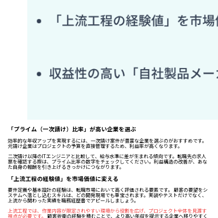
「プライム（一次請け）比率」が高い企業を選ぶ
効率的な年収アップを実現するには、一次請け案件が豊富な企業を選ぶのがおすすめです。
元請け企業はプロジェクトの予算を直接管理するため、利益率が高くなります。
二次請け以降のITエンジニアと比較して、給与水準に差が生まれる傾向です。転職先の求人
票を確認する際は、プライム比率の数字をチェックしてください。利益構造の改善が、あな
た自身の報酬を引き上げるきっかけにつながります。
「上流工程の経験値」を市場価値に変える
要件定義や基本設計の経験は、転職市場において高く評価される要素です。 顧客の要望をシ
ステムへ落とし込むスキルは、どの開発現場でも重宝されます。実装やテストだけでなく、
上流から関わった実績を職務経歴書でアピールしましょう。
上流工程では、作業内容が限定されやすい環境から役割を広げ、プロジェクト全体を見渡す
視点が必要です。
顧客折衝の経験を積むことで、より高い年収を提示する企業へ移りやすく