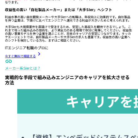
なります。
収益性の高い「自社製品メーカー」または「大手SIer」へシフト
利益水準の高い自社開発メーカーや大手SIerへの転職は、年収向上に効果的です。自社製品
を持つ企業は、下請けに比べてエンジニアへ還元できる利益が大きいためと考えられます。
大手SIerも大規模案件を直請けで受注するため、安定した高収入を期待できるでしょう。 こ
れまで培った組み込みの技術を、より資金力のある環境で存分に発揮してください。 収益性
の高い事業モデルを持つ企業を選ぶことが、将来のキャリアの安定につながります。キッカ
ケエージェントでは、自社製品メーカーや大手SIerの求人も豊富です。収益性の高い企業へ
のシフトを検討している方も、まずはご相談ください。
ITエンジニア転職のプロに
今すぐ無料で相談する
メーカー系SIerとは？
実戦的な手段で組み込みエンジニアのキャリアを拡大させる
方法