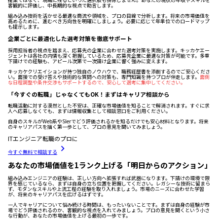
客観的に評価し、中長期的な視点で助言します。
組み込み技術を活かせる最適な商流や領域を、プロの目線で分析します。将来の市場価値を
高めるために、進むべき方向性を明確にしましょう。必要に応じて年単位でのロードマップ
も提示します。
企業ごとに最適化した選考対策を徹底サポート
採用担当者の視点を踏まえ、応募先の企業に合わせた選考対策を実施します。キッカケエー
ジェントは各社の内情も深く把握しているため、応募先企業に最適な対策が可能です。多重
下請けでの経験も、アピール次第で一次請け企業に響く強みに変えます。
キッカケクリエイションが持つ独自のノウハウで、職務経歴書を添削するのでご安心くださ
い。面接での受け答えや技術的な質問への対策も、専門知識を持つプロが伴走します。
面倒
な日程調整や条件交渉もサポートするので、安心して選考に集中してください。
「今すぐの転職」じゃなくてもOK！まずはキャリア相談から
転職活動に対する漠然とした不安は、正確な市場価値を知ることで解消されます。すぐに求
人へ応募しなくても、まずは情報収集として相談窓口をご利用ください。
自身のスキルがWeb系やSIerでどう評価されるかを知るだけでも安心材料となります。将来
のキャリアパスを描く第一歩として、プロの意見を聞いてみましょう。
ITエンジニア転職のプロに
今すぐ無料で相談する
あなたの市場価値を1ランク上げる「明日からのアクション」
組み込みエンジニアの経験は、正しい方向へ拡張すれば武器になります。下請けの環境で限
界を感じているなら、まずは自身の立ち位置を把握してください。レガシーな技術に留まら
ず、モダンなスキルや上流工程の経験を取り入れましょう。市場のニーズに合わせた学習
が、将来のキャリアパスを広げるはずです。
一人でキャリアについて悩み続ける時間は、もったいないことです。まずは自身の経験が市
場でどう評価されるのか、客観的な視点を入れてみましょう。プロの意見を聞くという小さ
な行動が、あなたの市場価値を上げる最初の一歩です。