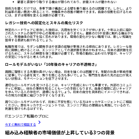
顧客と直接やり取りする機会が限られており、折衝スキルが磨かれない
技術力を磨くだけでは、多重下請け構造による壁を乗り越えるのは困難です。しかし、より
利益率の高い商流へ移ることで、労働条件の改善が期待できます。自身の役割を広げるため
には、まずは環境を変える決断が必要です。
レガシー技術への固定化とスキルの風化リスク
特定のハードウェアに依存した技術は、汎用性を欠くリスクが伴います。十年以上前に設計
されたシステムの保守が中心の現場は少なくありません。最新のOSや言語に触れる機会がな
いと、市場価値の低下を招く恐れがあります。環境の変化が少ない職場では、新しい知識を
習得する意欲も削がれるでしょう。
転職市場では、モダンな開発手法や言語の経験が重視される傾向にあります。レガシーな技
術に固執し続けることは、エンジニアとしての選択肢を狭めかねません。将来の選択肢を広
げるために、スキルの鮮度を保つ意識が必要です。市場の動向に合わせた学習が、キャリア
の安定につながると考えられます。
ロールモデルがいない「10年後のキャリアの不透明さ」
周囲に理想とする先輩社員がいない場合、将来を描くのは困難です。年配の社員が単純作業
に従事している姿を見て、焦りを感じる方も多いでしょう。専門性を高めた先の出口が見え
ない状態は、モチベーションを低下させます。
適切なロールモデルを見つけることは、キャリア形成においても重要です。外部のコミュニ
ティに参加し、他社の事例を知ることも一つの手段となります。自身の理想に近いキャリア
を歩んでいる人の存在が、道標になるでしょう。将来の自分を具体的にイメージできれば、
今の努力が成果に結びつきやすくなります。
周りにロールモデルがおらず、将来に不安を感じている方はキッカケエージェントにご相談
ください。弊社キッカケエージェントでは、エンジニア同士の懇親会も実施しているので、
刺激を受けられるはずです。
ITエンジニア転職のプロに
今すぐ無料で相談する
組み込み経験者の市場価値が上昇している3つの背景