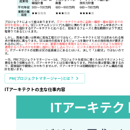
成果物
細設計書
画書
技術方針書
平均年収
500〜700万円
600〜900万円
660〜780万円
業務の難
★★☆☆☆
★★★☆☆
★★★★☆
易度
プロジェクトによって差はありますが、
ITアーキテクトは主に企画～構想～基本設計までの
部分を担当します
。SE(システムエンジニア)も設計に携わりますが、システム全体のアーキ
テクチャを設計するITアーキテクトと比べると、担当するフェーズと責任範囲がより下流工
程寄りであるといえます。
しかし、両者の違いは単純に担当工程だけではなく、ITアーキテクトとSEでは求められる視
点が根本的に異なります。SEは自分の担当するモジュールを動かすための技術視点が要求さ
れるのに対し、
ITアーキテクトは、顧客の戦略を実現するために、どこにどのような技術を
適用するべきなのかを判断し設計に落とし込んでいく、ビジネス視点が求められるからで
す
。ITアーキテクトの役割はSEの延長線上にあるとはいえ、決して「上級SE」ではないので
す。
一方、PM(プロジェクトマネージャー)は、プロジェクトを成功に導くためのマネジメントに
責任を負う役割なので、ITアーキテクトとは立場が異なります。PMの仕事は管理に徹するの
で、直接設計や開発にかかわりませんが、ITアーキテクトは初期段階からシステム構成の設
計を担います。
PM(プロジェクトマネージャー)とは？
ITアーキテクトの主な仕事内容