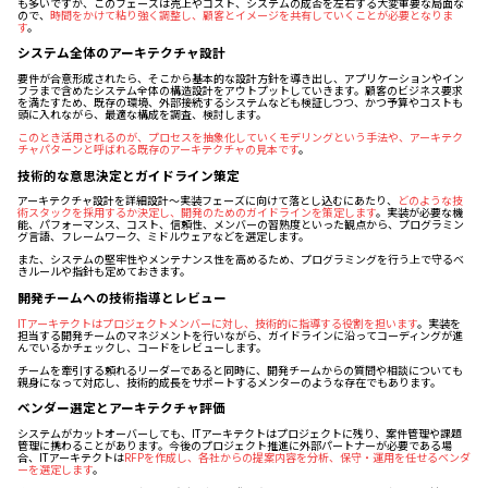
も多いですが、このフェーズは売上やコスト、システムの成否を左右する大変重要な局面な
ので、
時間をかけて粘り強く調整し、顧客とイメージを共有していくことが必要となりま
す
。
システム全体のアーキテクチャ設計
要件が合意形成されたら、そこから基本的な設計方針を導き出し、アプリケーションやイン
フラまで含めたシステム全体の構造設計をアウトプットしていきます。顧客のビジネス要求
を満たすため、既存の環境、外部接続するシステムなども検証しつつ、かつ予算やコストも
頭に入れながら、最適な構成を調査、検討します。
このとき活用されるのが、プロセスを抽象化していくモデリングという手法や、アーキテク
チャパターンと呼ばれる既存のアーキテクチャの見本です
。
技術的な意思決定とガイドライン策定
アーキテクチャ設計を詳細設計～実装フェーズに向けて落とし込むにあたり、
どのような技
術スタックを採用するか決定し、開発のためのガイドラインを策定します
。実装が必要な機
能、パフォーマンス、コスト、信頼性、メンバーの習熟度といった観点から、プログラミン
グ言語、フレームワーク、ミドルウェアなどを選定します。
また、システムの堅牢性やメンテナンス性を高めるため、プログラミングを行う上で守るべ
きルールや指針も定めておきます。
開発チームへの技術指導とレビュー
ITアーキテクトはプロジェクトメンバーに対し、技術的に指導する役割を担います
。実装を
担当する開発チームのマネジメントを行いながら、ガイドラインに沿ってコーディングが進
んでいるかチェックし、コードをレビューします。
チームを牽引する頼れるリーダーであると同時に、開発チームからの質問や相談についても
親身になって対応し、技術的成長をサポートするメンターのような存在でもあります。
ベンダー選定とアーキテクチャ評価
システムがカットオーバーしても、ITアーキテクトはプロジェクトに残り、案件管理や課題
管理に携わることがあります。今後のプロジェクト推進に外部パートナーが必要である場
合、ITアーキテクトは
RFPを作成し、各社からの提案内容を分析、保守・運用を任せるベンダ
ーを選定します
。