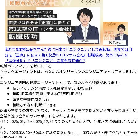
海外で9年間音楽を学んだ後に日本でITエンジニアとして再起動。面接では自
分を「正直」に伝えて第1志望のITコンサル会社に転職成功。海外で学んだ
「音楽分析」と「エンジニア」に意外な共通点!?
転職のミスマッチをゼロにする
キッカケエージェントは、あなたのオンリーワンのエンジニアキャリアを共創しま
す
エンジニア専門の転職エージェントとして、次のような特徴があります。
高いマッチング精度（入社後定着率98.49％※1）
年収UP実績が豊富（平均約72万円UP※2）
面倒な書類作成を代行
転職させない判断ができる
転職が初めての方だけでなく、キャリアにモヤモヤを抱えている方々が素晴らしい
企業と巡り会うためのサポートをいたします。
※1：2025/01/01～2025/12/31までの入社者465人中、半年以内に退職した人が7
人。
※2：2025年の20～30歳内定承諾者を対象とし、年収の減少・維持を含む全データ
の平均値を算出。