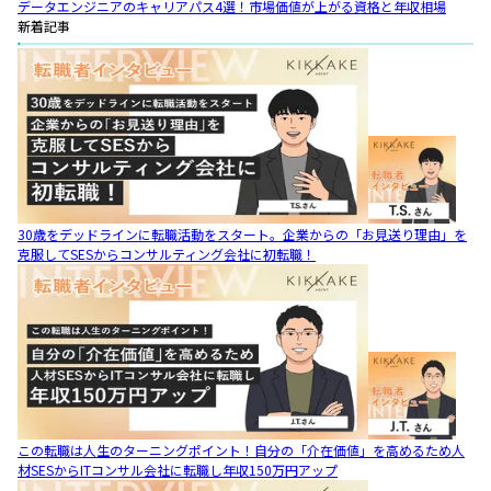
データエンジニアのキャリアパス4選！市場価値が上がる資格と年収相場
新着記事
30歳をデッドラインに転職活動をスタート。企業からの「お見送り理由」を
克服してSESからコンサルティング会社に初転職！
この転職は人生のターニングポイント！自分の「介在価値」を高めるため人
材SESからITコンサル会社に転職し年収150万円アップ