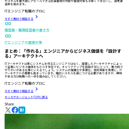
やスキルを最大限にアピールできる応募書類の作成や面接対策も手厚くフォローし、選考通
過率を高めます。
ITエンジニア転職のプロに
今すぐ無料で相談する
履歴書・職務経歴書の書き方
ITエンジニアの面接対策
まとめ：「作れる」エンジニアからビジネス価値を「設計す
る」アーキテクトへ
ITアーキテクトは単にシステムを作るエンジニアではなく、提案したアーキテクチャによっ
て企業にビジネス価値をもたらす存在です。キャリアアップを目指すSEにとって、魅力的で
やりがいがある仕事といえるでしょう。システムの複雑化や多様化、技術革新を背景に、IT
アーキテクトの需要も高まっています。幅広いスキルを身につける必要がありますが、興味
がある方は転職への一歩を踏み出してください。
ITエンジニア転職のプロに
今すぐ無料で相談する
キッカケエージェントTOPに戻る
Share: