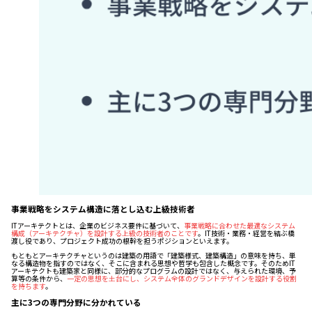
事業戦略をシステム構造に落とし込む上級技術者
ITアーキテクトとは、企業のビジネス要件に基づいて、
事業戦略に合わせた最適なシステム
構成（アーキテクチャ）を設計する上級の技術者のことです
。IT技術・業務・経営を結ぶ橋
渡し役であり、プロジェクト成功の根幹を担うポジションといえます。
もともとアーキテクチャというのは建築の用語で「建築様式、建築構造」の意味を持ち、単
なる構造物を指すのではなく、そこに含まれる思想や哲学も包含した概念です。そのためIT
アーキテクトも建築家と同様に、部分的なプログラムの設計ではなく、与えられた環境、予
算等の条件から、
一定の思想を土台にし、システム全体のグランドデザインを設計する役割
を持ちます
。
主に3つの専門分野に分かれている