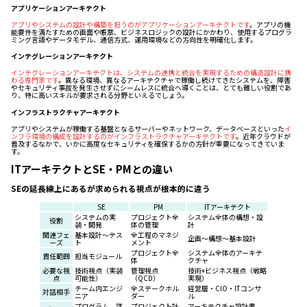
アプリケーションアーキテクト
アプリやシステムの設計や構築を担うのがアプリケーションアーキテクトです
。アプリの機
能要件を満たすための画面や帳票、ビジネスロジックの設計にかかわり、使用するプログラ
ミング言語やデータモデル、通信方式、運用環境などの方向性を明確化します。
インテグレーションアーキテクト
インテグレーションアーキテクトは、システムの連携と統合を実現するための構造設計に携
わる専門家です
。異なる環境、異なるアーキテクチャで稼働し続けてきたシステムを、障害
やセキュリティ事故を発生させずにシームレスに統合へ導くことは、とても難しい役割であ
り、特に高いスキルが要求される分野といえるでしょう。
インフラストラクチャアーキテクト
アプリやシステムが稼働する基盤となるサーバーやネットワーク、データベースといった
イ
ンフラ環境の構成を設計するのがインフラストラクチャアーキテクトです
。近年クラウドが
普及するなかで、いかに高度なセキュリティを確保するかの方針が重要になってきていま
す。
ITアーキテクトとSE・PMとの違い
SEの延長線上にあるが求められる視点が根本的に違う
SE
PM
ITアーキテクト
システムの実
プロジェクト全
システム全体の構想・設
役割
装・開発
体の管理
計
関連フェ
基本設計〜テス
全工程のマネジ
企画〜構想〜基本設計
ーズ
ト
メント
プロジェクト全
システム全体のアーキテ
責任範囲
担当モジュール
体
クチャ
必要な視
技術視点（実装
管理視点
技術+ビジネス視点（戦略
点
可能性）
（QCD）
実現）
チーム内エンジ
全ステークホル
経営層・CIO・ITコンサ
対話相手
ニア
ダー
ル
プログラム、詳
プロジェクト計
アーキテクチャ設計書、