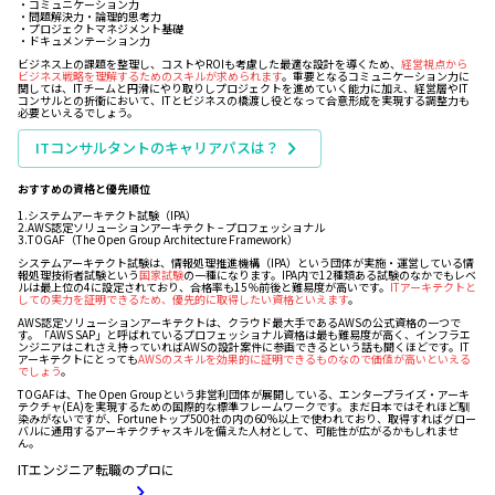
・コミュニケーション力
・問題解決力・論理的思考力
・プロジェクトマネジメント基礎
・ドキュメンテーション力
ビジネス上の課題を整理し、コストやROIも考慮した最適な設計を導くため、
経営視点から
ビジネス戦略を理解するためのスキルが求められます
。重要となるコミュニケーション力に
関しては、ITチームと円滑にやり取りしプロジェクトを進めていく能力に加え、経営層やIT
コンサルとの折衝において、ITとビジネスの橋渡し役となって合意形成を実現する調整力も
必要といえるでしょう。
ITコンサルタントのキャリアパスは？
おすすめの資格と優先順位
1.システムアーキテクト試験（IPA）
2.AWS認定ソリューションアーキテクト – プロフェッショナル
3.TOGAF（The Open Group Architecture Framework）
システムアーキテクト試験は、情報処理推進機構（IPA）という団体が実施・運営している情
報処理技術者試験という
国家試験
の一種になります。IPA内で12種類ある試験のなかでもレベ
ルは最上位の4に設定されており、合格率も15％前後と難易度が高いです。
ITアーキテクトと
しての実力を証明できるため、優先的に取得したい資格といえます
。
AWS認定ソリューションアーキテクトは、クラウド最大手であるAWSの公式資格の一つで
す。「AWS SAP」と呼ばれているプロフェッショナル資格は最も難易度が高く、インフラエ
ンジニアはこれさえ持っていればAWSの設計案件に参画できるという話も聞くほどです。IT
アーキテクトにとっても
AWSのスキルを効果的に証明できるものなので価値が高いといえる
でしょう
。
TOGAFは、The Open Groupという非営利団体が展開している、エンタープライズ・アーキ
テクチャ(EA)を実現するための国際的な標準フレームワークです。まだ日本ではそれほど馴
染みがないですが、Fortuneトップ500社の内の60%以上で使われており、取得すればグロー
バルに通用するアーキテクチャスキルを備えた人材として、可能性が広がるかもしれませ
ん。
ITエンジニア転職のプロに