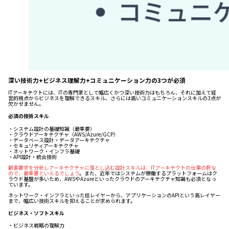
深い技術力+ビジネス理解力+コミュニケーション力の3つが必須
ITアーキテクトには、ITの専門家として幅広くかつ深い技術力はもちろん、それに加えて経
営的視点からビジネスを理解できるスキル、さらには高いコミュニケーションスキルの3点が
欠かせません。
必須の技術スキル
・システム設計の基礎知識（最重要）
・クラウドアーキテクチャ（AWS/Azure/GCP）
・データベース設計・データアーキテクチャ
・セキュリティアーキテクチャ
・ネットワーク・インフラ基礎
・API設計・統合技術
顧客要求を分析しアーキテクチャに落とし込む設計スキルは、ITアーキテクトの仕事の肝な
ので、最重要といえるでしょう
。また、近年ではシステムが稼働するプラットフォームはク
ラウド基盤が多いため、AWSやAzureといったクラウドのアーキテクチャ知識も必須となっ
ています。
ネットワーク・インフラといった低レイヤーから、アプリケーションのAPIという高レイヤー
まで、幅広い技術スキルを抑えることが求められます。
ビジネス・ソフトスキル
・ビジネス戦略の理解力