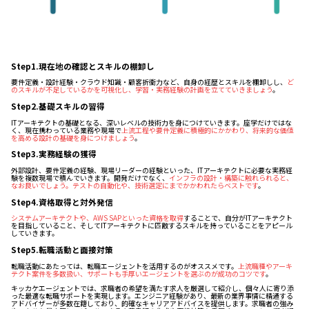
Step1.現在地の確認とスキルの棚卸し
要件定義・設計経験・クラウド知識・顧客折衝力など、自身の経歴とスキルを棚卸しし、
ど
のスキルが不足しているかを可視化し、学習・実務経験の計画を立てていきましょう
。
Step2.基礎スキルの習得
ITアーキテクトの基礎となる、深いレベルの技術力を身につけていきます。座学だけではな
く、現在携わっている業務や現場で
上流工程や要件定義に積極的にかかわり、将来的な価値
を高める設計の基礎を身につけましょう
。
Step3.実務経験の獲得
外部設計、要件定義の経験、現場リーダーの経験といった、ITアーキテクトに必要な実務経
験を複数現場で積んでいきます。開発だけでなく、
インフラの設計・構築に触れられると、
なお良いでしょう。テストの自動化や、技術選定にまでかかわれたらベストです
。
Step4.資格取得と対外発信
システムアーキテクトや、AWS SAPといった資格を取得
することで、自分がITアーキテクト
を目指していること、そしてITアーキテクトに匹敵するスキルを持っていることをアピール
していきます。
Step5.転職活動と面接対策
転職活動にあたっては、転職エージェントを活用するのがオススメです。
上流職種やアーキ
テクト案件を多数扱い、サポートも手厚いエージェントを選ぶのが成功のコツです
。
キッカケエージェントでは、求職者の希望を満たす求人を厳選して紹介し、個々人に寄り添
った最適な転職サポートを実現します。エンジニア経験があり、最新の業界事情に精通する
アドバイザーが多数在籍しており、的確なキャリアアドバイスを提供します。求職者の強み