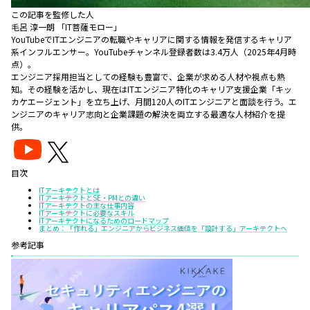
この記事を監修した人
毛呂 淳一朗 「IT菩薩モロー」
YouTubeでITエンジニアの転職やキャリアに関する情報を発信するキャリア
系インフルエンサー。YouTubeチャンネル登録者数は3.4万人（2025年4月時
点）。
エンジニア採用担当としての経験も豊富で、企業が求める人材や視点も熟
知。その経験を活かし、現在はITエンジニア特化のキャリア支援企業「キッ
カケエージェント」を立ち上げ、月間120人のITエンジニアと面談を行う。エ
ンジニアのキャリア志向と企業課題の解決を両立する最適な人材紹介を提
供。
目次
ITアーキテクトとは
ITアーキテクトとSE・PMとの違い
ITアーキテクトの主な仕事内容
ITアーキテクトに必要なスキル
ITアーキテクトになるためのロードマップ
まとめ：「作れる」エンジニアからビジネス価値を「設計する」アーキテクトへ
参考記事