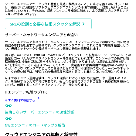
クラウドエンジニアが「クラウド基盤を最適に構築すること」に重きを置くのに対し、SRE
は「構築された基盤をソフトウェアエンジニアリングの手法で運用し、改善し続けること」
に特化しています。そのため、SREではインフラ知識に加えて、より高度なプログラミング
スキルが求められます。
SREの役割と必要な技術スタックを解説
サーバー・ネットワークエンジニアとの違い
サーバーエンジニアやネットワークエンジニアは、インフラエンジニアの中でも、特に物理
機器の専門性を追求する職種です。クラウドエンジニアは、これらの専門知識を基盤としつ
つ、仮想ネットワークや仮想サーバー上で同様の機能を具現化します。
例えば、AWSのVPC（Virtual Private Cloud）はクラウド上の仮想ネットワークであり、その
設定はコード入力やマネジメントコンソールを通じて行われます。コンソールでの操作は物
理機器のCLI操作をGUIに置き換えたものに近い側面もありますが、本質的には背後で動く
APIを制御しているに過ぎません。 そのため、一度定義すれば再利用が可能なIaCへの移行こ
そが、クラウドエンジニアとしての真骨頂となります。物理環境で培ったサーバーやネット
ワークの深い知見は、VPCなどの仮想環境を設計する際にも非常に強力な武器となります。
今までのインフラ運用経験は、クラウド環境における「設計の安定性」や「運用上のリス
ク」を理解するうえで非常に重要です。もし今の会社でクラウドの設計・構築経験を積めな
いなら、転職することがキャリアアップの第一歩となります。
ITエンジニア転職のプロに
今すぐ無料で相談する
後悔しないサーバーエンジニアの適性診断
NWエンジニアのロードマップを解説
クラウドエンジニアの年収と将来性