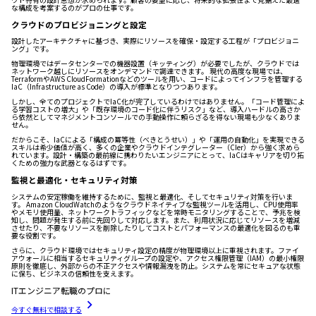
な構成を考案するのがプロの仕事です。
クラウドのプロビジョニングと設定
設計したアーキテクチャに基づき、実際にリソースを確保・設定する工程が「プロビジョニ
ング」です。
物理環境ではデータセンターでの機器設置（キッティング）が必要でしたが、クラウドでは
ネットワーク越しにリソースをオンデマンドで調達できます。 現代の高度な現場では、
TerraformやAWS CloudFormationなどのツールを用い、コードによってインフラを管理する
IaC（Infrastructure as Code）の導入が標準となりつつあります。
しかし、全てのプロジェクトでIaC化が完了しているわけではありません。「コード管理によ
る学習コストの増大」や「既存環境のコード化に伴うリスク」など、導入ハードルの高さか
ら依然としてマネジメントコンソールでの手動操作に頼らざるを得ない現場も少なくありま
せん。
だからこそ、IaCによる「構成の冪等性（べきとうせい）」や「運用の自動化」を実現できる
スキルは希少価値が高く、多くの企業やクラウドインテグレーター（CIer）から強く求めら
れています。設計・構築の最前線に携わりたいエンジニアにとって、IaCはキャリアを切り拓
くための強力な武器となるはずです。
監視と最適化・セキュリティ対策
システムの安定稼働を維持するために、監視と最適化、そしてセキュリティ対策を行いま
す。 Amazon CloudWatchのようなクラウドネイティブな監視ツールを活用し、CPU使用率
やメモリ使用量、ネットワークトラフィックなどを常時モニタリングすることで、予兆を検
知し、問題が発生する前に先回りして対応します。また、利用状況に応じてリソースを増減
させたり、不要なリソースを削除したりしてコストとパフォーマンスの最適化を図るのも重
要な役割です。
さらに、クラウド環境ではセキュリティ設定の精度が物理環境以上に重視されます。ファイ
アウォールに相当するセキュリティグループの設定や、アクセス権限管理（IAM）の最小権限
原則を徹底し、外部からの不正アクセスや情報漏洩を防止。システムを常にセキュアな状態
に保ち、ビジネスの信頼性を支えます。
ITエンジニア転職のプロに
今すぐ無料で相談する