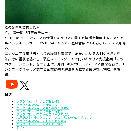
この記事を監修した人
毛呂 淳一朗 「IT菩薩モロー」
YouTubeでITエンジニアの転職やキャリアに関する情報を発信するキャリア
系インフルエンサー。YouTubeチャンネル登録者数は3.4万人（2025年4月時
点）。
エンジニア採用担当としての経験も豊富で、企業が求める人材や視点も熟
知。その経験を活かし、現在はITエンジニア特化のキャリア支援企業「キッ
カケエージェント」を立ち上げ、月間120人のITエンジニアと面談を行う。エ
ンジニアのキャリア志向と企業課題の解決を両立する最適な人材紹介を提
供。
目次
クラウドエンジニアの定義と役割
クラウドエンジニアの仕事内容
クラウドエンジニアと似た職種との違い
クラウドエンジニアの年収と将来性
クラウドエンジニアからのキャリアパス
未経験からクラウドエンジニアになるためのロードマップ
クラウドエンジニアにおすすめの資格
クラウドエンジニアによくある質問
まとめ