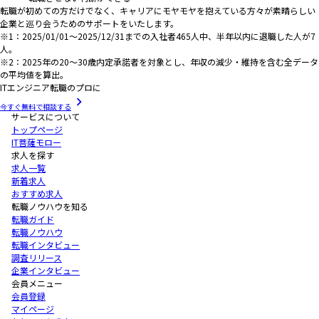
転職が初めての方だけでなく、キャリアにモヤモヤを抱えている方々が素晴らしい
企業と巡り会うためのサポートをいたします。
※1：2025/01/01～2025/12/31までの入社者465人中、半年以内に退職した人が7
人。
※2：2025年の20～30歳内定承諾者を対象とし、年収の減少・維持を含む全データ
の平均値を算出。
ITエンジニア転職のプロに
今すぐ無料で相談する
サービスについて
トップページ
IT菩薩モロー
求人を探す
求人一覧
新着求人
おすすめ求人
転職ノウハウを知る
転職ガイド
転職ノウハウ
転職インタビュー
調査リリース
企業インタビュー
会員メニュー
会員登録
マイページ