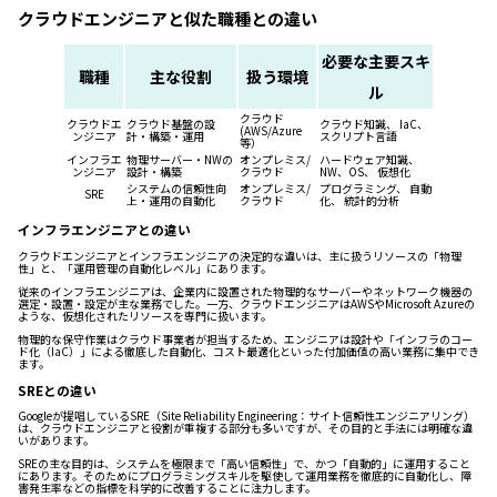
クラウドエンジニアと似た職種との違い
必要な主要スキ
職種
主な役割
扱う環境
ル
クラウド
クラウドエ
クラウド基盤の設
クラウド知識、 IaC、
(AWS/Azure
ンジニア
計・構築・運用
スクリプト言語
等）
インフラエ
物理サーバー・NWの
オンプレミス/
ハードウェア知識、
ンジニア
設計・構築
クラウド
NW、OS、 仮想化
システムの信頼性向
オンプレミス/
プログラミング、 自動
SRE
上・運用の自動化
クラウド
化、 統計的分析
インフラエンジニアとの違い
クラウドエンジニアとインフラエンジニアの決定的な違いは、主に扱うリソースの「物理
性」と、「運用管理の自動化レベル」にあります。
従来のインフラエンジニアは、企業内に設置された物理的なサーバーやネットワーク機器の
選定・設置・設定が主な業務でした。一方、クラウドエンジニアはAWSやMicrosoft Azureの
ような、仮想化されたリソースを専門に扱います。
物理的な保守作業はクラウド事業者が担当するため、エンジニアは設計や「インフラのコー
ド化（IaC）」による徹底した自動化、コスト最適化といった付加価値の高い業務に集中でき
ます。
SREとの違い
Googleが提唱しているSRE（Site Reliability Engineering：サイト信頼性エンジニアリング）
は、クラウドエンジニアと役割が重複する部分も多いですが、その目的と手法には明確な違
いがあります。
SREの主な目的は、システムを極限まで「高い信頼性」で、かつ「自動的」に運用すること
にあります。そのためにプログラミングスキルを駆使して運用業務を徹底的に自動化し、障
害発生率などの指標を科学的に改善することに注力します。