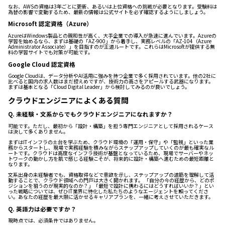
なお、AWSの資格は3年ごとに更新、あるいは上位資格への挑戦が必要となります。受験料は
為替の影響で変動するため、最新の情報は公式サイトを必ず確認するようにしましょう。
Microsoft 認定資格（Azure）
AzureはWindows製品との親和性が高く、大手企業での導入が急速に進んでいます。Azureの
学習を始めるなら、まずは基礎の「AZ-900」から着手し、実務レベルの「AZ-104（Azure
Administrator Associate）」を目指すのが王道ルートです。これらはMicrosoftが提供する無
料の学習サイトでも対策が可能です。
Google Cloud 認定資格
Google Cloudは、データ分析やAI活用に強みを持つ企業で多く採用されています。他の2社に
比べると国内の求人数はまだ控えめですが、技術力の高さをアピールする武器になります。
まずは基本となる「Cloud Digital Leader」から検討してみるのが良いでしょう。
クラウドエンジニアによくある質問
Q. 未経験・文系からでもクラウドエンジニアになれますか？
可能です。ただし、最初から「設計・構築」を担う専門エンジニアとして採用されるケース
は決して多くありません。
まずはITインフラの土台を学ぶため、クラウド環境の「運用・保守」や「監視」といった業
務からスタートし、現場で実務経験を積みながらステップアップしていくのが最も確実なル
ートです。クラウドは高度なインフラ技術が基盤となっているため、現場でサーバーやネッ
トワークの動かし方を肌で感じる経験こそが、将来的に設計・構築へ進むための最短距離と
なります。
文系出身の未経験者でも、資格取得などで意欲を示し、ステップアップの道筋を理解して活
動することで、クラウド領域への門戸は大きく開かれます。 「自分の今の経歴から、どのポ
ジションを狙うのが現実的なのか？」「最短で設計に携わるにはどうすればいいか？」とい
った戦略については、ぜひIT業界に特化した私たちのようなエージェントを頼ってくださ
い。あなたの経歴を最大限に活かせるキャリアプランを、一緒に考えさせていただきます。
Q. 英語力は必要ですか？
現時点では、必須条件ではありません。