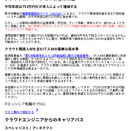
平均年収は752万円だが求人によって増減する
厚生労働省の
職業情報提供サイト（job tag）
によると、クラウド関連技術者を含むIT技術者
（システム開発）の平均年収は約752万円と高水準です。
ただし、この数値は勤務先の企業規模、所在地、そして年齢・保有スキル・能力によって大
きく変動します。
特に重視されやすいのがクラウドの設計経験やIaCの取り扱い有無、保持し
ているクラウド資格です
。
運用経験が豊富でも設計やIaCの経験がなければ、最初は平均を下回るスタートになるかもし
れません。このスキルを今のうちに磨き、転職市場で価値ある人材になれれば高収入が叶う
可能性がぐっと上がります。
クラウド関連人材を含むIT人材の需要は高水準
経済産業省の「
第4次産業革命スキル評価指標に関する報告書等
」（IT人材の最新動向と将来
推計に関する調査）からわかるように、クラウド技術を含むIT分野の需要は依然として高
く、慢性的な人材不足が深刻化しています。多くの企業がデジタルトランスフォーメーショ
ン（DX）を推進する中で、クラウド環境への移行は必須。その担い手であるクラウドエンジ
ニアの市場価値は高まる一方です。
需要が非常に高い今、インフラエンジニアの知識を生かしてクラウドエンジニアに挑戦する
ことは将来を見据えた非常に賢明な判断といえます。今から高い専門性を持ち、将来にわた
って安定したキャリアと待遇を確保できるはずです。
未経験からクラウドエンジニアへの転職はなかなか難しいですが、プロの力を借りれば可能
性がぐっと上がります。今までの経験・スキルをどうアピールするのが有効か、IT業界に長
けたコンサルタントとともに考えましょう。書類添削を希望する方は以下からお問い合わせ
ください。
ITエンジニア転職のプロに
今すぐ無料で相談する
クラウドエンジニアからのキャリアパス
スペシャリスト / アーキテクト