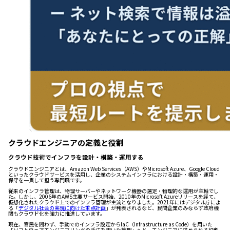
クラウドエンジニアの定義と役割
クラウド技術でインフラを設計・構築・運用する
クラウドエンジニアとは、Amazon Web Services（AWS）やMicrosoft Azure、Google Cloud
といったクラウドサービスを活用し、企業のシステムインフラにおける設計・構築・運用・
保守を一貫して担う専門職です。
従来のインフラ管理は、物理サーバーやネットワーク機器の選定・物理的な運用が主軸でし
た。しかし、2006年のAWS主要サービス開始、2010年のMicrosoft Azureリリースを経て、
仮想化されたクラウド上でのインフラ管理が主流となりました。2021年にはデジタル庁によ
る「
デジタル社会の実現に向けた重点計画
」が発表されるなど、民間企業のみならず政府機
関もクラウド化を強力に推進しています。
現在、官民を問わず、手動でのインフラ設定からIaC（Infrastructure as Code）を用いた
「ソフトウェアエンジニアリングの手法を用いた管理」へと、エンジニアに求められる役割