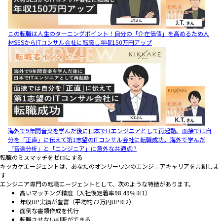
この転職は人生のターニングポイント！自分の「介在価値」を高めるため人
材SESからITコンサル会社に転職し年収150万円アップ
海外で9年間音楽を学んだ後に日本でITエンジニアとして再起動。面接では自
分を「正直」に伝えて第1志望のITコンサル会社に転職成功。海外で学んだ
「音楽分析」と「エンジニア」に意外な共通点!?
転職のミスマッチをゼロにする
キッカケエージェントは、あなたのオンリーワンのエンジニアキャリアを共創しま
す
エンジニア専門の転職エージェントとして、次のような特徴があります。
高いマッチング精度（入社後定着率98.49％※1）
年収UP実績が豊富（平均約72万円UP※2）
面倒な書類作成を代行
転職させない判断ができる