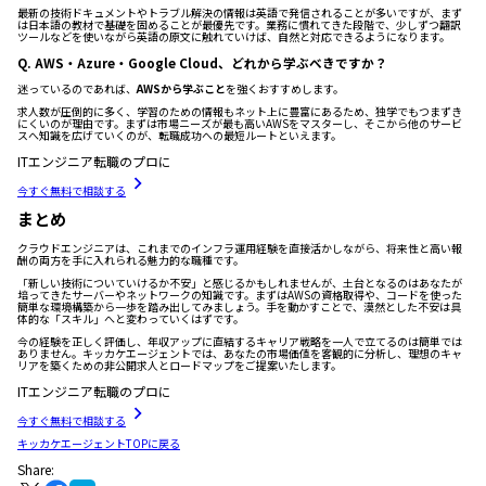
最新の技術ドキュメントやトラブル解決の情報は英語で発信されることが多いですが、まず
は日本語の教材で基礎を固めることが最優先です。業務に慣れてきた段階で、少しずつ翻訳
ツールなどを使いながら英語の原文に触れていけば、自然と対応できるようになります。
Q. AWS・Azure・Google Cloud、どれから学ぶべきですか？
迷っているのであれば、
AWSから学ぶこと
を強くおすすめします。
求人数が圧倒的に多く、学習のための情報もネット上に豊富にあるため、独学でもつまずき
にくいのが理由です。まずは市場ニーズが最も高いAWSをマスターし、そこから他のサービ
スへ知識を広げていくのが、転職成功への最短ルートといえます。
ITエンジニア転職のプロに
今すぐ無料で相談する
まとめ
クラウドエンジニアは、これまでのインフラ運用経験を直接活かしながら、将来性と高い報
酬の両方を手に入れられる魅力的な職種です。
「新しい技術についていけるか不安」と感じるかもしれませんが、土台となるのはあなたが
培ってきたサーバーやネットワークの知識です。まずはAWSの資格取得や、コードを使った
簡単な環境構築から一歩を踏み出してみましょう。手を動かすことで、漠然とした不安は具
体的な「スキル」へと変わっていくはずです。
今の経験を正しく評価し、年収アップに直結するキャリア戦略を一人で立てるのは簡単では
ありません。キッカケエージェントでは、あなたの市場価値を客観的に分析し、理想のキャ
リアを築くための非公開求人とロードマップをご提案いたします。
ITエンジニア転職のプロに
今すぐ無料で相談する
キッカケエージェントTOPに戻る
Share: