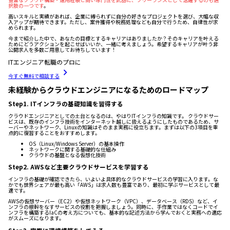
択肢の一つです
。
高いスキルと実績があれば、企業に縛られずに自分の好きなプロジェクトを選び、大幅な収
入アップが期待できます。ただし、案件獲得や税務処理なども自分で行うため、自律性が求
められます。
今まで紹介した中で、あなたの目標とするキャリアはありましたか？そのキャリアを叶える
ためにどうアクションを起こせばいいか、一緒に考えましょう。希望するキャリアが叶う非
公開求人を多数ご用意してお待ちしています！
ITエンジニア転職のプロに
今すぐ無料で相談する
未経験からクラウドエンジニアになるためのロードマップ
Step1. ITインフラの基礎知識を習得する
クラウドエンジニアとしての土台となるのは、やはりITインフラの知識です。 クラウドサー
ビスは、既存のインフラ技術をインターネット越しに扱えるようにしたものであるため、サ
ーバーやネットワーク、Linuxの知識はそのまま実務に役立ちます。まずは以下の3項目を重
点的に復習することをおすすめします。
OS（Linux/Windows Server）の基本操作
ネットワークに関する基礎的な仕組み
クラウドの基盤となる仮想化技術
Step2. AWSなど主要クラウドサービスを学習する
インフラの基礎が確認できたら、いよいよ具体的なクラウドサービスの学習に入ります。な
かでも世界シェアが最も高い「AWS」は求人数も豊富であり、最初に学ぶサービスとして最
適です。
AWSの仮想サーバー（EC2）や仮想ネットワーク（VPC）、データベース（RDS）など、イ
ンフラの根幹をなすサービスの役割を把握しましょう。同時に、手作業ではなくコードでイ
ンフラを構築するIaCの考え方についても、基本的な記述方法から学んでおくと実務への適応
がスムーズになります。