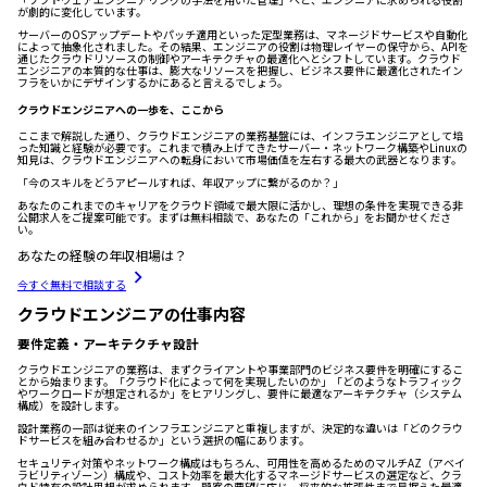
が劇的に変化しています。
サーバーのOSアップデートやパッチ適用といった定型業務は、マネージドサービスや自動化
によって抽象化されました。その結果、エンジニアの役割は物理レイヤーの保守から、APIを
通じたクラウドリソースの制御やアーキテクチャの最適化へとシフトしています。クラウド
エンジニアの本質的な仕事は、膨大なリソースを把握し、ビジネス要件に最適化されたイン
フラをいかにデザインするかにあると言えるでしょう。
クラウドエンジニアへの一歩を、ここから
ここまで解説した通り、クラウドエンジニアの業務基盤には、インフラエンジニアとして培
った知識と経験が必要です。これまで積み上げてきたサーバー・ネットワーク構築やLinuxの
知見は、クラウドエンジニアへの転身において市場価値を左右する最大の武器となります。
「今のスキルをどうアピールすれば、年収アップに繋がるのか？」
あなたのこれまでのキャリアをクラウド領域で最大限に活かし、理想の条件を実現できる非
公開求人をご提案可能です。まずは無料相談で、あなたの「これから」をお聞かせくださ
い。
あなたの経験の年収相場は？
今すぐ無料で相談する
クラウドエンジニアの仕事内容
要件定義・アーキテクチャ設計
クラウドエンジニアの業務は、まずクライアントや事業部門のビジネス要件を明確にするこ
とから始まります。「クラウド化によって何を実現したいのか」「どのようなトラフィック
やワークロードが想定されるか」をヒアリングし、要件に最適なアーキテクチャ（システム
構成）を設計します。
設計業務の一部は従来のインフラエンジニアと重複しますが、決定的な違いは「どのクラウ
ドサービスを組み合わせるか」という選択の幅にあります。
セキュリティ対策やネットワーク構成はもちろん、可用性を高めるためのマルチAZ（アベイ
ラビリティゾーン）構成や、コスト効率を最大化するマネージドサービスの選定など、クラ
ウド特有の設計思想が求められます。顧客の要望に応じ、将来的な拡張性まで見据えた最適