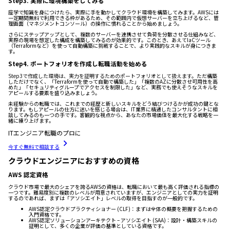
Step3. 実際に環境構築をしてみる
座学で知識を身につけたら、実際に手を動かしてクラウド環境を構築してみます。AWSには
一定期間無料で利用できる枠があるため、その範囲内で仮想サーバーを立ち上げるなど、管
理画面（マネジメントコンソール）の操作に慣れることから始めましょう。
さらにステップアップとして、複数のサーバーを連携させて負荷を分散させる仕組みなど、
実際の現場を想定した構成を構築してみるのが効果的です。このとき、あえてIaCツール
（Terraformなど）を使って自動構築に挑戦することで、より実践的なスキルが身につきま
す。
Step4. ポートフォリオを作成し転職活動を始める
Step3で作成した環境は、実力を証明するためのポートフォリオとして扱えます
。ただ構築
しただけでなく、「Terraformを使って自動で構築した」「複数のAZに分散させ可用性を高
めた」「セキュリティグループでアクセスを制限した」など、実務でも使えそうなスキルを
アピールする要素を盛り込みましょう。
未経験からの転職では、これまでの経歴と新しいスキルをどう結びつけるかが成功の鍵とな
ります。もしアピールの仕方に迷いを感じる場合は、IT業界に精通したコンサルタントに相
談してみるのも一つの手です。客観的な視点から、あなたの市場価値を最大化する戦略を一
緒に練り上げます。
ITエンジニア転職のプロに
今すぐ無料で相談する
クラウドエンジニアにおすすめの資格
AWS 認定資格
クラウド市場で最大のシェアを誇るAWSの資格は、転職において最も高く評価される指標の
一つです。難易度別に複数のレベルが用意されていますが、エンジニアとしての実力を証明
するのであれば、まずは「アソシエイト」レベルの取得を目指すのが一般的です。
AWS認定クラウドプラクティショナー (CLF)：まずは全体の概要を把握するための
入門資格です。
AWS認定ソリューションアーキテクト – アソシエイト (SAA)：設計・構築スキルの
証明として、多くの企業が評価の基準としている資格です。