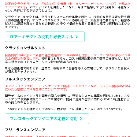
特定のクラウドサービス（AWSなど）や分野（セキュリティ、データベースなど）を極めた
エンジニアです
。スペシャリストを目指したいなら、今まで経験してきた分野や、得意なジ
ャンルを伸ばすのが近道でしょう。
クラウドアーキテクトは、クラウドシステムの全体像を設計し、技術的な意思決定を行う最
上位の技術者です。オンプレミスからクラウドへの移行など、大型案件の要となり、顧客の
ビジネス課題を解決するための最適なクラウド構成を考案する非常に高度で専門的なポジシ
ョンです。
ITアーキテクトの役割と必要スキル
クラウドコンサルタント
技術的な知識に加えて顧客の経営戦略やビジネス課題を理解し、クラウド導入によるビジネ
ス上の成功を支援します
。技術面はもちろん、コスト削減効果や運用改善の提案など、ビジ
ネス視点でのコミュニケーション能力が求められます。
単なる技術者で終わらず、企業のIT戦略全体に影響を与える立場として、やりがいと高収入
が狙えるキャリアです。
フルスタックエンジニア
インフラ（クラウド）、アプリケーション開発、ミドルウェアなど、システム開発の全領域
にわたる幅広いスキルを持つエンジニアです
。
開発チーム内でインフラと開発の両方を担当し、迅速なシステム構築を可能にします。スタ
ートアップや少数精鋭のチームで重宝され、開発と運用が密接に関わるDevOpsを推進する
中心的な存在となります。
一つのジャンルを極めるのではなく、色々なことに挑戦したい人にはうってつけです。
フルスタックエンジニアの定義と役割
フリーランスエンジニア
豊富なクラウド構築・運用経験と高い専門性を武器に、フリーランスとして活躍するのも選