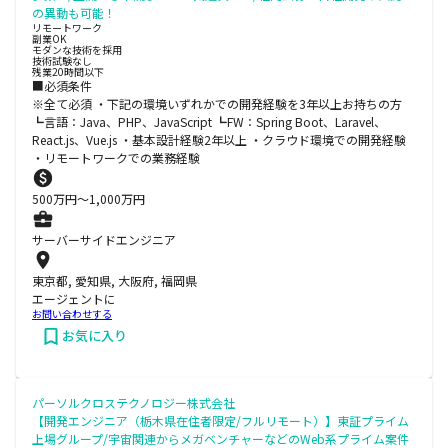
の異動も可能！
リモートワーク
副業OK
モダンな技術を採用
技術試験なし
残業20時間以下
■必須条件
※全て必須 ・下記の環境いずれかでの開発経験を3年以上お持ちの方
┗言語：Java、PHP、JavaScript ┗FW：Spring Boot、Laravel、
React.js、Vue.js ・基本設計経験2年以上 ・クラウド環境での開発経験
・リモートワークでの業務経験
500
万円〜
1,000
万円
サーバーサイドエンジニア
東京都, 愛知県, 大阪府, 福岡県
エージェントに
お問い合わせする
お気に入り
パーソルクロステクノロジー株式会社
【開発エンジニア（栃木県在住者限定/フルリモート）】東証プライム
上場グループ/宇宙関連からメガベンチャーなどのWeb系プライム案件