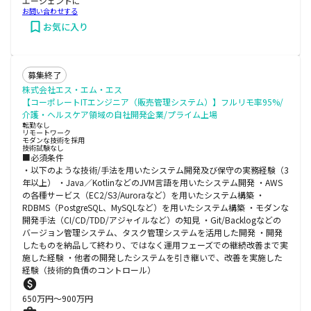
エージェントに
お問い合わせする
お気に入り
募集終了
株式会社エス・エム・エス
【コーポレートITエンジニア（販売管理システム）】フルリモ率95%/
介護・ヘルスケア領域の自社開発企業/プライム上場
転勤なし
リモートワーク
モダンな技術を採用
技術試験なし
■必須条件
・以下のような技術/手法を用いたシステム開発及び保守の実務経験（3
年以上） ・Java／KotlinなどのJVM言語を用いたシステム開発 ・AWS
の各種サービス（EC2/S3/Auroraなど）を用いたシステム構築 ・
RDBMS（PostgreSQL、MySQLなど）を用いたシステム構築 ・モダンな
開発手法（CI/CD/TDD/アジャイルなど）の知見 ・Git/Backlogなどの
バージョン管理システム、タスク管理システムを活用した開発 ・開発
したものを納品して終わり、ではなく運用フェーズでの継続改善まで実
施した経験 ・他者の開発したシステムを引き継いで、改善を実施した
経験（技術的負債のコントロール）
650
万円〜
900
万円