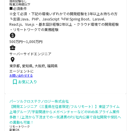
技術試験なし
残業20時間以下
■必須条件
※全て必須 ・下記の環境いずれかでの開発経験を3年以上お持ちの方
┗言語:Java、PHP、JavaScript ┗FW:Spring Boot、Laravel、
React.js、Vue.js ・基本設計経験2年以上 ・クラウド環境での開発経験
・リモートワークでの業務経験
500
万円〜
1,000
万円
サーバーサイドエンジニア
東京都, 愛知県, 大阪府, 福岡県
エージェントに
お問い合わせする
お気に入り
パーソルクロステクノロジー株式会社
【開発エンジニア（三重県在住者限定/フルリモート）】東証プライム
上場グループ/宇宙関連からメガベンチャーなどのWeb系プライム案件
多数！/上流から下流までの一気通貫のPJ/社内公募で自社開発や受託へ
の異動も可能！
リモートワーク
副業OK