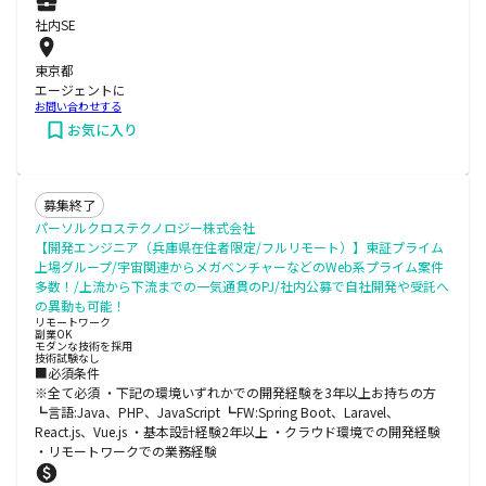
社内SE
東京都
エージェントに
お問い合わせする
お気に入り
募集終了
パーソルクロステクノロジー株式会社
【開発エンジニア（兵庫県在住者限定/フルリモート）】東証プライム
上場グループ/宇宙関連からメガベンチャーなどのWeb系プライム案件
多数！/上流から下流までの一気通貫のPJ/社内公募で自社開発や受託へ
の異動も可能！
リモートワーク
副業OK
モダンな技術を採用
技術試験なし
■必須条件
※全て必須 ・下記の環境いずれかでの開発経験を3年以上お持ちの方
┗言語:Java、PHP、JavaScript ┗FW:Spring Boot、Laravel、
React.js、Vue.js ・基本設計経験2年以上 ・クラウド環境での開発経験
・リモートワークでの業務経験