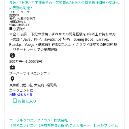
多数！/上流から下流までの一気通貫のPJ/社内公募で自社開発や受託へ
の異動も可能！
リモートワーク
副業OK
モダンな技術を採用
技術試験なし
残業20時間以下
■必須条件
※全て必須 ・下記の環境いずれかでの開発経験を3年以上お持ちの方
┗言語：Java、PHP、JavaScript ┗FW：Spring Boot、Laravel、
React.js、Vue.js ・基本設計経験2年以上 ・クラウド環境での開発経験
・リモートワークでの業務経験
500
万円〜
1,000
万円
サーバーサイドエンジニア
東京都, 愛知県, 大阪府, 福岡県
エージェントに
お問い合わせする
お気に入り
パーソルクロステクノロジー株式会社
【開発エンジニア（茨城県在住者限定/フルリモート）】東証プライム