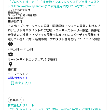
【プロダクトオーナー】在宅勤務・フルフレックス可／自社プロダク
ト“HITO-Link(SaaS/HR-Tech)”の安定運用に向けた保守エンジニア
モダンな技術を採用
技術試験なし
フレックス出勤・時差出勤
残業20時間以下
■必須条件
・Webアプリケーションの設計・開発経験 ・システム開発におけるプ
ロジェクトマネジメントのご経験 ・ユーザーストーリー策定、要件定
義策定のご経験 ・アジャイル開発で臨機応変にスピーディな開発を推
進していきたい方 ・新規事業、プロダクト開発を行いたいという熱意
486
万円〜
731
万円
サーバーサイドエンジニア, 幹部候補
東京都
エージェントに
お問い合わせする
お気に入り
募集終了
株式会社リクルート
【アプリケーションエンジニア】累計ユーザー250万人／IT戦略×最上