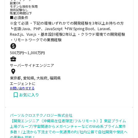
副業OK
モダンな技術を採用
技術試験なし
残業20時間以下
■必須条件
※全て必須 ・下記の環境いずれかでの開発経験を3年以上お持ちの方
┗言語:Java、PHP、JavaScript ┗FW:Spring Boot、Laravel、
React.js、Vue.js ・基本設計経験2年以上 ・クラウド環境での開発経験
・リモートワークでの業務経験
500
万円〜
1,000
万円
サーバーサイドエンジニア
東京都, 愛知県, 大阪府, 福岡県
エージェントに
お問い合わせする
お気に入り
パーソルクロステクノロジー株式会社
【開発エンジニア（沖縄県在住者限定/フルリモート）】東証プライム
上場グループ/宇宙関連からメガベンチャーなどのWeb系プライム案件
多数！/上流から下流までの一気通貫のPJ/社内公募で自社開発や受託へ
の異動も可能！