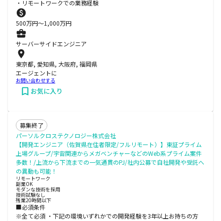
・リモートワークでの業務経験
500
万円〜
1,000
万円
サーバーサイドエンジニア
東京都, 愛知県, 大阪府, 福岡県
エージェントに
お問い合わせする
お気に入り
募集終了
パーソルクロステクノロジー株式会社
【開発エンジニア（佐賀県在住者限定/フルリモート）】東証プライム
上場グループ/宇宙関連からメガベンチャーなどのWeb系プライム案件
多数！/上流から下流までの一気通貫のPJ/社内公募で自社開発や受託へ
の異動も可能！
リモートワーク
副業OK
モダンな技術を採用
技術試験なし
残業20時間以下
■必須条件
※全て必須 ・下記の環境いずれかでの開発経験を3年以上お持ちの方