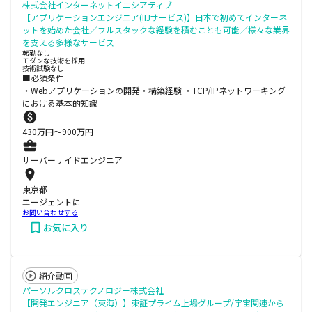
株式会社インターネットイニシアティブ
【アプリケーションエンジニア(IIJサービス)】日本で初めてインターネ
ットを始めた会社／フルスタックな経験を積むことも可能／様々な業界
を支える多様なサービス
転勤なし
モダンな技術を採用
技術試験なし
■必須条件
・Webアプリケーションの開発・構築経験 ・TCP/IPネットワーキング
における基本的知識
430
万円〜
900
万円
サーバーサイドエンジニア
東京都
エージェントに
お問い合わせする
お気に入り
紹介動画
パーソルクロステクノロジー株式会社
【開発エンジニア（東海）】東証プライム上場グループ/宇宙関連から