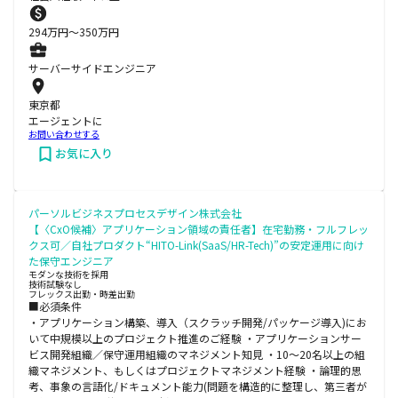
294
万円〜
350
万円
サーバーサイドエンジニア
東京都
エージェントに
お問い合わせする
お気に入り
パーソルビジネスプロセスデザイン株式会社
【〈CxO候補〉アプリケーション領域の責任者】在宅勤務・フルフレッ
クス可／自社プロダクト“HITO-Link(SaaS/HR-Tech)”の安定運用に向け
た保守エンジニア
モダンな技術を採用
技術試験なし
フレックス出勤・時差出勤
■必須条件
・アプリケーション構築、導入（スクラッチ開発/パッケージ導入)にお
いて中規模以上のプロジェクト推進のご経験 ・アプリケーションサー
ビス開発組織／保守運用組織のマネジメント知見 ・10～20名以上の組
織マネジメント、もしくはプロジェクトマネジメント経験 ・論理的思
考、事象の言語化/ドキュメント能力(問題を構造的に整理し、第三者が