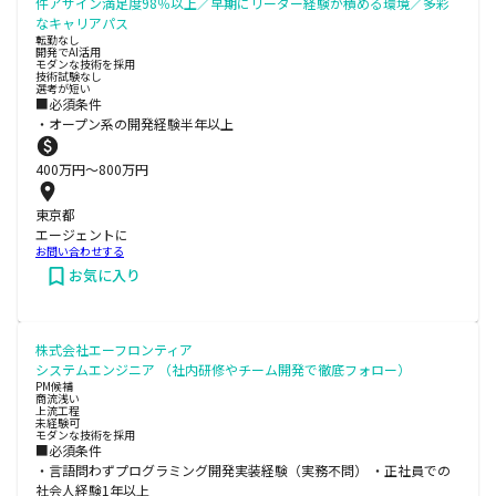
件アサイン満足度98％以上／早期にリーダー経験が積める環境／多彩
なキャリアパス
転勤なし
開発でAI活用
モダンな技術を採用
技術試験なし
選考が短い
■必須条件
・オープン系の開発経験半年以上
400
万円〜
800
万円
東京都
エージェントに
お問い合わせする
お気に入り
株式会社エーフロンティア
システムエンジニア （社内研修やチーム開発で徹底フォロー）
PM候補
商流浅い
上流工程
未経験可
モダンな技術を採用
■必須条件
・言語問わずプログラミング開発実装経験（実務不問） ・正社員での
社会人経験1年以上