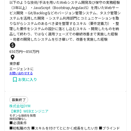
以下のような技術/手法を用いたWebシステム開発及び保守の実務経験
（3年以上） ・JavaScript（Bootstrap,AngularJS）を用いたWebサー
ビス開発 ・Git/Backlogなどのバージョン管理システム、タスク管理シ
ステムを活用した開発 ・システム利用部門とコミュニケーションを取
りながらシステムのあるべき姿を整理するスキル（要件定義力） ・整
理した要件をシステムの設計に落とし込むスキル ・開発したものを納
品して終わり、ではなく運用フェーズでの継続改善まで実施した経験
・他者の開発したシステムを引き継いで、改善を実施した経験
650
万円〜
850
万円
東京都
エージェントに
お問い合わせする
お気に入り
募集終了
株式会社DYM
【東京】WEBエンジニア
モダンな技術を採用
技術試験なし
■必須条件
■初転職の方 ■スキルを付けてとにかく成長をしたい方 ■ブラインド