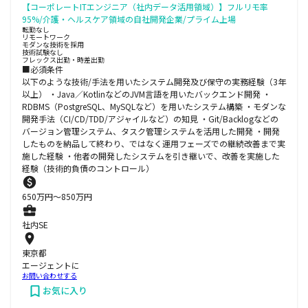
【コーポレートITエンジニア（社内データ活用領域）】フルリモ率
95%/介護・ヘルスケア領域の自社開発企業/プライム上場
転勤なし
リモートワーク
モダンな技術を採用
技術試験なし
フレックス出勤・時差出勤
■必須条件
以下のような技術/手法を用いたシステム開発及び保守の実務経験（3年
以上） ・Java／KotlinなどのJVM言語を用いたバックエンド開発 ・
RDBMS（PostgreSQL、MySQLなど）を用いたシステム構築 ・モダンな
開発手法（CI/CD/TDD/アジャイルなど）の知見 ・Git/Backlogなどの
バージョン管理システム、タスク管理システムを活用した開発 ・開発
したものを納品して終わり、ではなく運用フェーズでの継続改善まで実
施した経験 ・他者の開発したシステムを引き継いで、改善を実施した
経験（技術的負債のコントロール）
650
万円〜
850
万円
社内SE
東京都
エージェントに
お問い合わせする
お気に入り