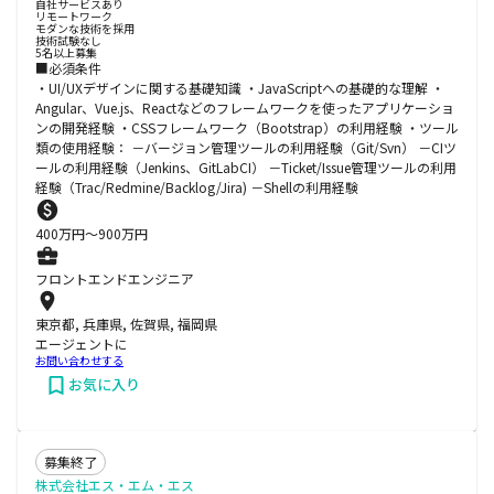
自社サービスあり
リモートワーク
モダンな技術を採用
技術試験なし
5名以上募集
■必須条件
・UI/UXデザインに関する基礎知識 ・JavaScriptへの基礎的な理解 ・
Angular、Vue.js、Reactなどのフレームワークを使ったアプリケーショ
ンの開発経験 ・CSSフレームワーク（Bootstrap）の利用経験 ・ツール
類の使用経験： －バージョン管理ツールの利用経験（Git/Svn） －CIツ
ールの利用経験（Jenkins、GitLabCI） －Ticket/Issue管理ツールの利用
経験（Trac/Redmine/Backlog/Jira) －Shellの利用経験
400
万円〜
900
万円
フロントエンドエンジニア
東京都, 兵庫県, 佐賀県, 福岡県
エージェントに
お問い合わせする
お気に入り
募集終了
株式会社エス・エム・エス