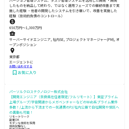
バージョン管理システム、タスク管理システムを活用した開発 ・開発
したものを納品して終わり、ではなく運用フェーズでの継続改善まで実
施した経験 ・他者の開発したシステムを引き継いで、改善を実施した
経験（技術的負債のコントロール）
650
万円〜
1,300
万円
サーバーサイドエンジニア, 社内SE, プロジェクトマネージャー(PM), オ
ープンポジション
東京都
エージェントに
お問い合わせする
お気に入り
パーソルクロステクノロジー株式会社
【開発エンジニア（奈良県在住者限定/フルリモート）】東証プライム
上場グループ/宇宙関連からメガベンチャーなどのWeb系プライム案件
多数！/上流から下流までの一気通貫のPJ/社内公募で自社開発や受託へ
の異動も可能！
リモートワーク
副業OK
モダンな技術を採用
技術試験なし