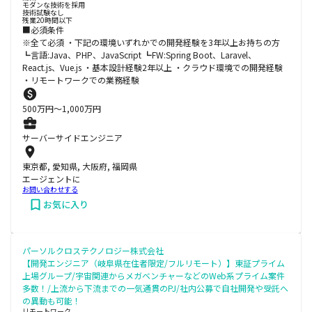
モダンな技術を採用
技術試験なし
残業20時間以下
■必須条件
※全て必須 ・下記の環境いずれかでの開発経験を3年以上お持ちの方
┗言語:Java、PHP、JavaScript ┗FW:Spring Boot、Laravel、
React.js、Vue.js ・基本設計経験2年以上 ・クラウド環境での開発経験
・リモートワークでの業務経験
500
万円〜
1,000
万円
サーバーサイドエンジニア
東京都, 愛知県, 大阪府, 福岡県
エージェントに
お問い合わせする
お気に入り
パーソルクロステクノロジー株式会社
【開発エンジニア（岐阜県在住者限定/フルリモート）】東証プライム
上場グループ/宇宙関連からメガベンチャーなどのWeb系プライム案件
多数！/上流から下流までの一気通貫のPJ/社内公募で自社開発や受託へ
の異動も可能！
リモートワーク