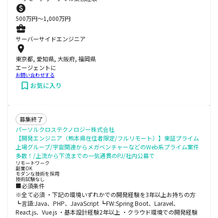
500
万円〜
1,000
万円
サーバーサイドエンジニア
東京都, 愛知県, 大阪府, 福岡県
エージェントに
お問い合わせする
お気に入り
募集終了
パーソルクロステクノロジー株式会社
【開発エンジニア（熊本県在住者限定/フルリモート）】東証プライム
上場グループ/宇宙関連からメガベンチャーなどのWeb系プライム案件
多数！/上流から下流までの一気通貫のPJ/社内公募で
リモートワーク
副業OK
モダンな技術を採用
技術試験なし
■必須条件
※全て必須 ・下記の環境いずれかでの開発経験を3年以上お持ちの方
┗言語:Java、PHP、JavaScript ┗FW:Spring Boot、Laravel、
React.js、Vue.js ・基本設計経験2年以上 ・クラウド環境での開発経験