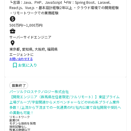
┗言語：Java、PHP、JavaScript ┗FW：Spring Boot、Laravel、
React.js、Vue.js ・基本設計経験2年以上 ・クラウド環境での開発経験
・リモートワークでの業務経験
500
万円〜
1,000
万円
サーバーサイドエンジニア
東京都, 愛知県, 大阪府, 福岡県
エージェントに
お問い合わせする
お気に入り
募集終了
パーソルクロステクノロジー株式会社
【開発エンジニア（群馬県在住者限定/フルリモート）】東証プライム
上場グループ/宇宙関連からメガベンチャーなどのWeb系プライム案件
多数！/上流から下流までの一気通貫のPJ/社内公募で自社開発や受託へ
の異動も可能！
リモートワーク
副業OK
モダンな技術を採用
技術試験なし
残業20時間以下