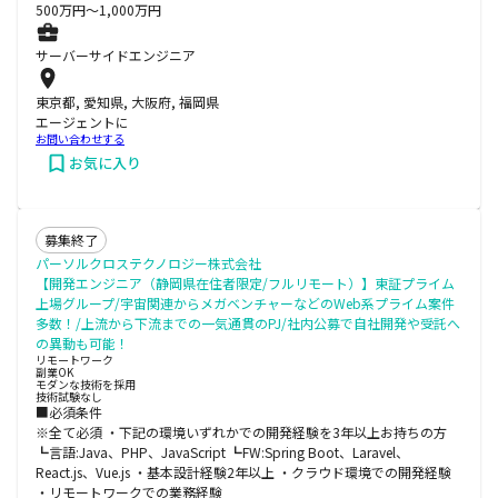
500
万円〜
1,000
万円
サーバーサイドエンジニア
東京都, 愛知県, 大阪府, 福岡県
エージェントに
お問い合わせする
お気に入り
募集終了
パーソルクロステクノロジー株式会社
【開発エンジニア（静岡県在住者限定/フルリモート）】東証プライム
上場グループ/宇宙関連からメガベンチャーなどのWeb系プライム案件
多数！/上流から下流までの一気通貫のPJ/社内公募で自社開発や受託へ
の異動も可能！
リモートワーク
副業OK
モダンな技術を採用
技術試験なし
■必須条件
※全て必須 ・下記の環境いずれかでの開発経験を3年以上お持ちの方
┗言語:Java、PHP、JavaScript ┗FW:Spring Boot、Laravel、
React.js、Vue.js ・基本設計経験2年以上 ・クラウド環境での開発経験
・リモートワークでの業務経験