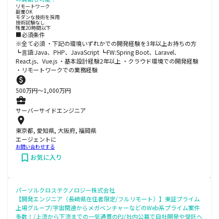
リモートワーク
副業OK
モダンな技術を採用
技術試験なし
残業20時間以下
■必須条件
※全て必須 ・下記の環境いずれかでの開発経験を3年以上お持ちの方
┗言語:Java、PHP、JavaScript ┗FW:Spring Boot、Laravel、
React.js、Vue.js ・基本設計経験2年以上 ・クラウド環境での開発経験
・リモートワークでの業務経験
500
万円〜
1,000
万円
サーバーサイドエンジニア
東京都, 愛知県, 大阪府, 福岡県
エージェントに
お問い合わせする
お気に入り
パーソルクロステクノロジー株式会社
【開発エンジニア（長崎県在住者限定/フルリモート）】東証プライム
上場グループ/宇宙関連からメガベンチャーなどのWeb系プライム案件
多数！/上流から下流までの一気通貫のPJ/社内公募で自社開発や受託へ