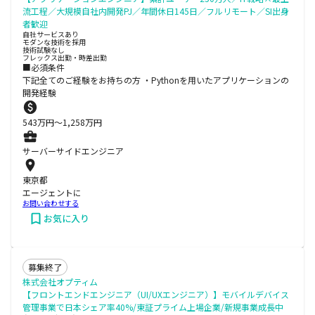
流工程／大規模自社内開発PJ／年間休日145日／フルリモート／SI出身
者歓迎
自社サービスあり
モダンな技術を採用
技術試験なし
フレックス出勤・時差出勤
■必須条件
下記全てのご経験をお持ちの方 ・Pythonを用いたアプリケーションの
開発経験
543
万円〜
1,258
万円
サーバーサイドエンジニア
東京都
エージェントに
お問い合わせする
お気に入り
募集終了
株式会社オプティム
【フロントエンドエンジニア（UI/UXエンジニア）】モバイルデバイス
管理事業で日本シェア率40%/東証プライム上場企業/新規事業成長中