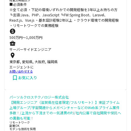
残業20時間以下
■必須条件
※全て必須 ・下記の環境いずれかでの開発経験を3年以上お持ちの方
┗言語:Java、PHP、JavaScript ┗FW:Spring Boot、Laravel、
React.js、Vue.js ・基本設計経験2年以上 ・クラウド環境での開発経験
・リモートワークでの業務経験
500
万円〜
1,000
万円
サーバーサイドエンジニア
東京都, 愛知県, 大阪府, 福岡県
エージェントに
お問い合わせする
お気に入り
パーソルクロステクノロジー株式会社
【開発エンジニア（滋賀県在住者限定/フルリモート）】東証プライム
上場グループ/宇宙関連からメガベンチャーなどのWeb系プライム案件
多数！/上流から下流までの一気通貫のPJ/社内公募で自社開発や受託へ
の異動も可能！
リモートワーク
副業OK
モダンな技術を採用