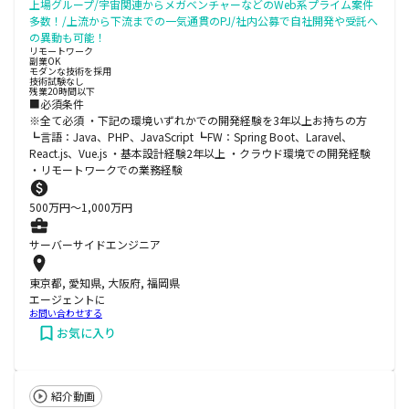
上場グループ/宇宙関連からメガベンチャーなどのWeb系プライム案件
多数！/上流から下流までの一気通貫のPJ/社内公募で自社開発や受託へ
の異動も可能！
リモートワーク
副業OK
モダンな技術を採用
技術試験なし
残業20時間以下
■必須条件
※全て必須 ・下記の環境いずれかでの開発経験を3年以上お持ちの方
┗言語：Java、PHP、JavaScript ┗FW：Spring Boot、Laravel、
React.js、Vue.js ・基本設計経験2年以上 ・クラウド環境での開発経験
・リモートワークでの業務経験
500
万円〜
1,000
万円
サーバーサイドエンジニア
東京都, 愛知県, 大阪府, 福岡県
エージェントに
お問い合わせする
お気に入り
紹介動画