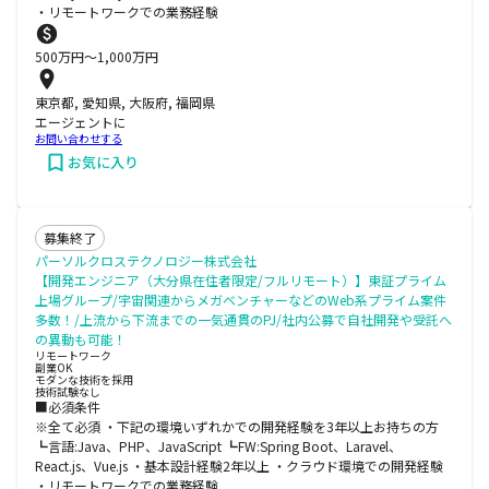
・リモートワークでの業務経験
500
万円〜
1,000
万円
東京都, 愛知県, 大阪府, 福岡県
エージェントに
お問い合わせする
お気に入り
募集終了
パーソルクロステクノロジー株式会社
【開発エンジニア（大分県在住者限定/フルリモート）】東証プライム
上場グループ/宇宙関連からメガベンチャーなどのWeb系プライム案件
多数！/上流から下流までの一気通貫のPJ/社内公募で自社開発や受託へ
の異動も可能！
リモートワーク
副業OK
モダンな技術を採用
技術試験なし
■必須条件
※全て必須 ・下記の環境いずれかでの開発経験を3年以上お持ちの方
┗言語:Java、PHP、JavaScript ┗FW:Spring Boot、Laravel、
React.js、Vue.js ・基本設計経験2年以上 ・クラウド環境での開発経験
・リモートワークでの業務経験