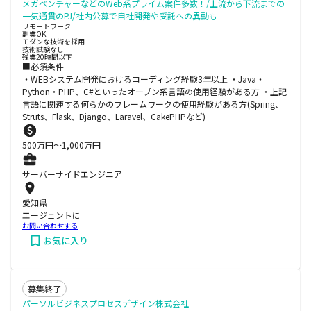
メガベンチャーなどのWeb系プライム案件多数！/上流から下流までの
一気通貫のPJ/社内公募で自社開発や受託への異動も
リモートワーク
副業OK
モダンな技術を採用
技術試験なし
残業20時間以下
■必須条件
・WEBシステム開発におけるコーディング経験3年以上 ・Java・
Python・PHP、C#といったオープン系言語の使用経験がある方 ・上記
言語に関連する何らかのフレームワークの使用経験がある方(Spring、
Struts、Flask、Django、Laravel、CakePHPなど)
500
万円〜
1,000
万円
サーバーサイドエンジニア
愛知県
エージェントに
お問い合わせする
お気に入り
募集終了
パーソルビジネスプロセスデザイン株式会社