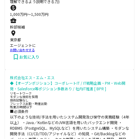
理解できるよう説明できる力)
1,000
万円〜
1,500
万円
幹部候補
東京都
エージェントに
お問い合わせする
お気に入り
株式会社エス・エム・エス
◆【オープンポジション】コーポレートIT / IT戦略企画・PM・Web開
発・Salesforce等ポジション多数あり / 社内IT推進 [ BPR ]
リモートワーク
モダンな技術を採用
技術試験なし
フレックス出勤・時差出勤
残業20時間以下
■必須条件
以下のような技術/手法を用いたシステム開発及び保守の実務経験（4年
以上） ・Java／KotlinなどのJVM言語を用いたバックエンド開発 ・
RDBMS（PostgreSQL、MySQLなど）を用いたシステム構築 ・モダンな
開発手法（CI/CD/TDD/アジャイルなど）の知見 ・Git/Backlogなどの