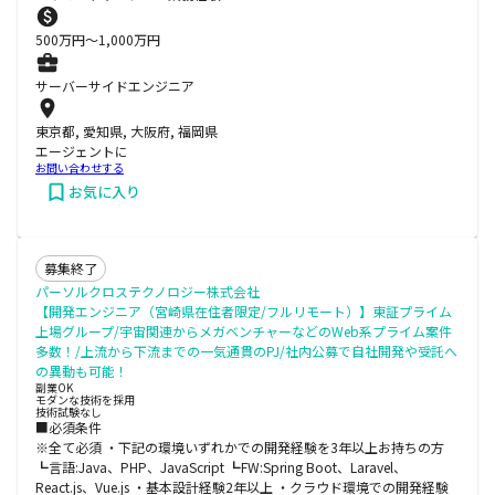
500
万円〜
1,000
万円
サーバーサイドエンジニア
東京都, 愛知県, 大阪府, 福岡県
エージェントに
お問い合わせする
お気に入り
募集終了
パーソルクロステクノロジー株式会社
【開発エンジニア（宮崎県在住者限定/フルリモート）】東証プライム
上場グループ/宇宙関連からメガベンチャーなどのWeb系プライム案件
多数！/上流から下流までの一気通貫のPJ/社内公募で自社開発や受託へ
の異動も可能！
副業OK
モダンな技術を採用
技術試験なし
■必須条件
※全て必須 ・下記の環境いずれかでの開発経験を3年以上お持ちの方
┗言語:Java、PHP、JavaScript ┗FW:Spring Boot、Laravel、
React.js、Vue.js ・基本設計経験2年以上 ・クラウド環境での開発経験