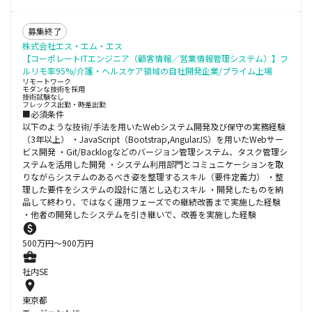
募集終了
株式会社エス・エム・エス
【コーポレートITエンジニア（顧客情報／営業情報管理システム）】フ
ルリモ率95%/介護・ヘルスケア領域の自社開発企業/プライム上場
リモートワーク
モダンな技術を採用
技術試験なし
フレックス出勤・時差出勤
■必須条件
以下のような技術/手法を用いたWebシステム開発及び保守の実務経験
（3年以上） ・JavaScript（Bootstrap,AngularJS）を用いたWebサー
ビス開発 ・Git/Backlogなどのバージョン管理システム、タスク管理シ
ステムを活用した開発 ・システム利用部門とコミュニケーションを取
りながらシステムのあるべき姿を整理するスキル（要件定義力） ・整
理した要件をシステムの設計に落とし込むスキル ・開発したものを納
品して終わり、ではなく運用フェーズでの継続改善まで実施した経験
・他者の開発したシステムを引き継いで、改善を実施した経験
500
万円〜
900
万円
社内SE
東京都