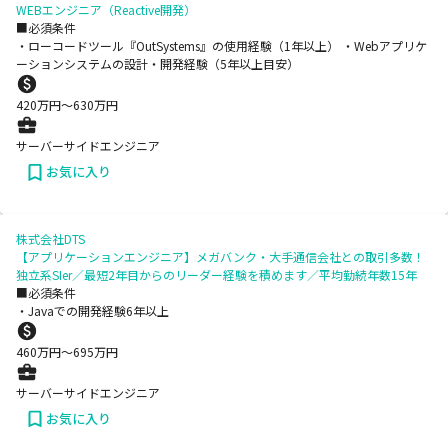
WEBエンジニア（Reactive開発）
■必須条件
・ローコードツール『OutSystems』の使用経験（1年以上） ・Webアプリケ
ーションシステムの設計・開発経験（5年以上目安）
420
万円〜
630
万円
サーバーサイドエンジニア
お気に入り
株式会社DTS
【アプリケーションエンジニア】メガバンク・大手通信会社との取引多数！
独立系SIer／最短2年目からのリーダー経験を積めます／平均勤続年数15年
■必須条件
・Javaでの開発経験6年以上
460
万円〜
695
万円
サーバーサイドエンジニア
お気に入り