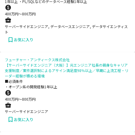
1年以上 ・PL/SQLなどのデータベース経験1年以上
400
万円〜
800
万円
サーバーサイドエンジニア, データベースエンジニア, データサイエンティス
ト
お気に入り
フューチャー・アンティークス株式会社
【サーバーサイドエンジニア（大阪）】元エンジニア社長の親身なキャリア
支援制度／案件選択制によるアサイン満足度98％以上／早期に上流工程・リ
ーダー経験が積める環境
■必須条件
・オープン系の開発経験1年以上
400
万円〜
800
万円
サーバーサイドエンジニア
お気に入り