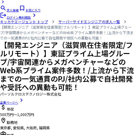
求人検索
お気に入り
ログイン
無料相談
キッカケエージェント
トップ
サーバーサイドエンジニアの求人一覧
【開発エンジニア（滋賀県在住者限定/フルリモート）】東証プライム上場グルー
プ/宇宙関連からメガベンチャーなどのWeb系プライム案件多数！/上流から下流ま
での一気通貫のPJ/社内公募で自社開発や受託への異動も可能！
【開発エンジニア（滋賀県在住者限定/フ
ルリモート）】東証プライム上場グルー
プ/宇宙関連からメガベンチャーなどの
Web系プライム案件多数！/上流から下流
までの一気通貫のPJ/社内公募で自社開発
や受託への異動も可能！
パーソルクロステクノロジー株式会社
企業ページへ
年収
500万円〜1,000万円
勤務地
東京都, 愛知県, 大阪府, 福岡県