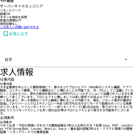
職種
サーバーサイドエンジニア
リモートワーク
副業OK
モダンな技術を採用
残業20時間以下
技術試験なし
この求人にお問い合わせする
お気に入り
お問い合わせする
目次
求人情報
仕事内容
仕事内容
大手企業様を中心とした開発現場にて、様々なコアプロジェクト（Web系のシステム構築、アプリ
開発、コンテンツ開発、サイト構築など）に携わることが可能です。 SE・PGとしてご活躍していた
だくことはもちろん、弊社の既存社員の中にはPMやPLといったポジションで活躍されている方も実
績として多くございます。 プロジェクトに関しましては多い箇所で20名以上でチームを組み進めて
いく先もあり、中～大規模なシステム開発に携わることが可能です。 現在、リモート案件の獲得を
目指しておりパーソルクロステクノロジー全体で約70%の方々がリモートで勤務を行っている実績
がございます。 ※フルリモートワーク・一部リモートワーク(週1日は出社、残りはリモートなど)を
含む ※フルリモートだとしても月一回の出社等はプロジェクトにより発生する可能性がございま
す。
必須条件
必須条件
※全て必須 ・下記の環境いずれかでの開発経験を3年以上お持ちの方 ┗言語:Java、PHP、JavaScri
pt ┗FW:Spring Boot、Laravel、React.js、Vue.js ・基本設計経験2年以上 ・クラウド環境での開発
経験 ・リモートワークでの業務経験