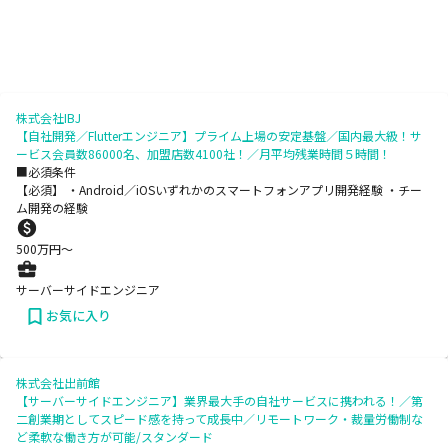
株式会社IBJ
【自社開発／Flutterエンジニア】プライム上場の安定基盤／国内最大級！サ
ービス会員数86000名、加盟店数4100社！／月平均残業時間５時間！
■必須条件
【必須】 ・Android／iOSいずれかのスマートフォンアプリ開発経験 ・チー
ム開発の経験
500
万円〜
サーバーサイドエンジニア
お気に入り
株式会社出前館
【サーバーサイドエンジニア】業界最大手の自社サービスに携われる！／第
二創業期としてスピード感を持って成長中／リモートワーク・裁量労働制な
ど柔軟な働き方が可能/スタンダード