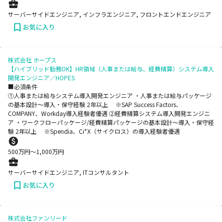
サーバーサイドエンジニア, インフラエンジニア, フロントエンドエンジニア
お気に入り
株式会社 ホープス
【ハイブリッド勤務OK】HR領域（人事または給与、経費精算）システム導入
開発エンジニア／HOPES
■必須条件
➀人事または給与システム導入開発エンジニア ・人事または給与パッケージ
の基本設計～導入・保守経験 2年以上 ※SAP Success Factors、
COMPANY、Workday導入経験者優遇 ➁経費精算システム導入開発エンジニ
ア ・ワークフローパッケージ/経費精算パッケージの基本設計～導入・保守経
験 2年以上 ※Spendia、Ci*X（サイクロス）の導入経験者優遇
500
万円〜
1,000
万円
サーバーサイドエンジニア, ITコンサルタント
お気に入り
株式会社ファンリード