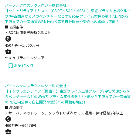
パーソルクロステクノロジー株式会社
【セキュリティアナリスト（CSIRT・SOC・MSS）】東証プライム上場グルー
プ/宇宙関連からメガベンチャーなどのWeb系プライム案件多数！/上流から
下流までの一気通貫のPJ/社内公募で自社開発や受託への異動も可能！
■必須条件
・SOC運用業務経験2年以上
450
万円〜
1,000
万円
セキュリティエンジニア
お気に入り
パーソルクロステクノロジー株式会社
【インフラエンジニア（関西）】東証プライム上場グループ/宇宙関連からメ
ガベンチャーなどのWeb系プライム案件多数！/上流から下流までの一気通貫
のPJ/社内公募で自社開発や受託への異動も可能！
■必須条件
・サーバ、ネットワーク、クラウドいずれかにて運用・保守経験2年以上
400
万円〜
600
万円