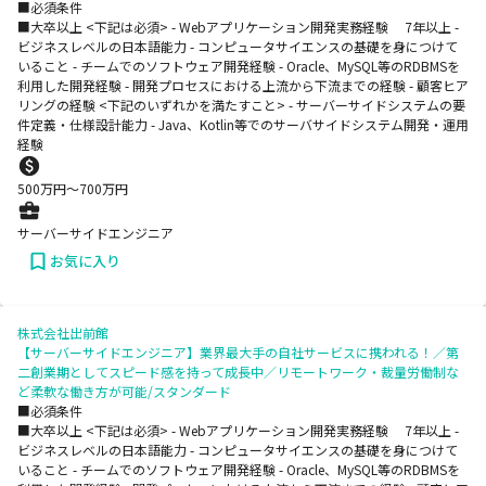
■必須条件
■大卒以上 <下記は必須> - Webアプリケーション開発実務経験 7年以上 -
ビジネスレベルの日本語能力 - コンピュータサイエンスの基礎を身につけて
いること - チームでのソフトウェア開発経験 - Oracle、MySQL等のRDBMSを
利用した開発経験 - 開発プロセスにおける上流から下流までの経験 - 顧客ヒア
リングの経験 <下記のいずれかを満たすこと> - サーバーサイドシステムの要
件定義・仕様設計能力 - Java、Kotlin等でのサーバサイドシステム開発・運用
経験
500
万円〜
700
万円
サーバーサイドエンジニア
お気に入り
株式会社出前館
【サーバーサイドエンジニア】業界最大手の自社サービスに携われる！／第
二創業期としてスピード感を持って成長中／リモートワーク・裁量労働制な
ど柔軟な働き方が可能/スタンダード
■必須条件
■大卒以上 <下記は必須> - Webアプリケーション開発実務経験 7年以上 -
ビジネスレベルの日本語能力 - コンピュータサイエンスの基礎を身につけて
いること - チームでのソフトウェア開発経験 - Oracle、MySQL等のRDBMSを