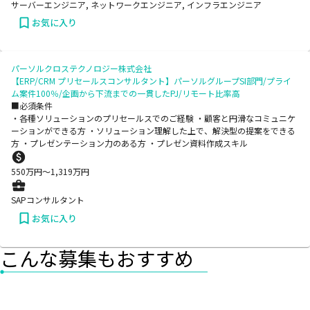
サーバーエンジニア, ネットワークエンジニア, インフラエンジニア
お気に入り
パーソルクロステクノロジー株式会社
【ERP/CRM プリセールスコンサルタント】パーソルグループSI部門/プライ
ム案件100％/企画から下流までの一貫したPJ/リモート比率高
■必須条件
・各種ソリューションのプリセールスでのご経験 ・顧客と円滑なコミュニケ
ーションができる方 ・ソリューション理解した上で、解決型の提案をできる
方 ・プレゼンテーション力のある方 ・プレゼン資料作成スキル
550
万円〜
1,319
万円
SAPコンサルタント
お気に入り
こんな募集もおすすめ