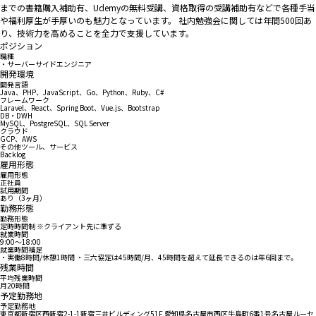
までの書籍購入補助有、Udemyの無料受講、資格取得の受講補助有などで各種手当
や福利厚生が手厚いのも魅力となっています。 社内勉強会に関しては年間500回あ
り、技術力を高めることを全力で支援しています。
ポジション
職種
・サーバーサイドエンジニア
開発環境
開発言語
Java、PHP、JavaScript、Go、Python、Ruby、C#
フレームワーク
Laravel、React、Spring Boot、Vue.js、Bootstrap
DB・DWH
MySQL、PostgreSQL、SQL Server
クラウド
GCP、AWS
その他ツール、サービス
Backlog
雇用形態
雇用形態
正社員
試用期間
あり（3ヶ月）
勤務形態
勤務形態
定時時間制 ※クライアント先に準ずる
就業時間
9:00〜18:00
就業時間補足
・実働8時間/休憩1時間 ・三六協定は45時間/月、45時間を超えて延長できるのは年6回まで。
残業時間
平均残業時間
月20時間
予定勤務地
予定勤務地
東京都新宿区西新宿2-1-1新宿三井ビルディング51F 愛知県名古屋市西区牛島町6番1号名古屋ルーセ