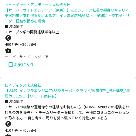
フューチャー・アンティークス株式会社
【サーバーサイドエンジニア（東京）】元エンジニア社長の親身なキャリア
支援制度／案件選択制によるアサイン満足度98％以上／早期に上流工程・リ
ーダー経験が積める環境
■必須条件
・オープン系の開発経験半年以上
400
万円〜
800
万円
サーバーサイドエンジニア
お気に入り
日本ディクス株式会社
【大阪】インフラエンジニア(SES/サーバ・クラウド/運用保守_設計構築)/年
間休日125日【リモート案件有】
■必須条件
・サーバの構築や運用保守の経験をお持ちの方（M365、Azureでの経験をお
持ちの方を優先） ・チームリーダー候補として、円滑にコミュニケーション
が取れる方 ・自ら考え、周りを引っ張っていく行動力のある方
410
万円〜
700
万円