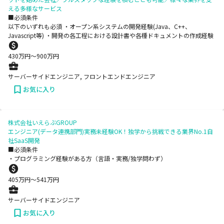
える多様なサービス
■必須条件
以下のいずれも必須 ・オープン系システムの開発経験(Java、C++、
Javascript等) ・開発の各工程における設計書や各種ドキュメントの作成経験
430
万円〜
900
万円
サーバーサイドエンジニア, フロントエンドエンジニア
お気に入り
株式会社いえらぶGROUP
エンジニア(データ連携部門)実務未経験OK！独学から挑戦できる業界No.1自
社SaaS開発
■必須条件
・プログラミング経験がある方（言語・実務/独学問わず）
405
万円〜
541
万円
サーバーサイドエンジニア
お気に入り