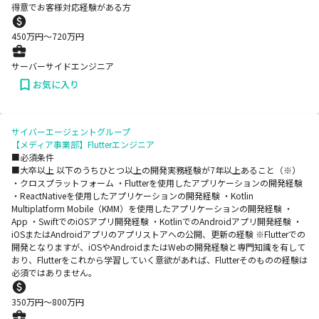
得意でお客様対応経験がある方
450
万円〜
720
万円
サーバーサイドエンジニア
お気に入り
サイバーエージェントグループ
【メディア事業部】Flutterエンジニア
■必須条件
■大卒以上 以下のうちひとつ以上の開発実務経験が7年以上あること（※）
・クロスプラットフォーム ・Flutterを使用したアプリケーションの開発経験
・ReactNativeを使用したアプリケーションの開発経験 ・Kotlin
Multiplatform Mobile（KMM）を使用したアプリケーションの開発経験 ・
App ・SwiftでのiOSアプリ開発経験 ・KotlinでのAndroidアプリ開発経験 ・
iOSまたはAndroidアプリのアプリストアへの公開、更新の経験 ※Flutterでの
開発となりますが、iOSやAndroidまたはWebの開発経験と専門知識を有して
おり、Flutterをこれから学習していく意欲があれば、Flutterそのものの経験は
必須ではありません。
350
万円〜
800
万円