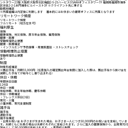
ントタワー23階 大阪府大阪市北区梅田2-5-25ハービスOSAKAオフィスタワー7F 福岡県福岡市博多
区住吉2-2-1井門博多ビルイースト3F ※クライアント先に準ずる
勤務地補足
※所属組織は内定後に判断します 基本的にはお住まいの最寄オフィスに所属となります
リモートワーク頻度
リモートワーク頻度
フルリモート（地方在住 可）
福利厚生
保険
健康保険、労災保険、厚生年金保険、雇用保険
健康・医療
受動喫煙防止措置
健康・医療補足
・インフルエンザ予防接種 ・産業医面談 ・ストレスチェック
受動喫煙防止措置
受動喫煙防止措置
あり
制度
財産形成補足
※拠出手当：月額55,000円（任意加入の確定拠出年金制度に加入した際は、拠出手当から掛け金を
減額した手当てが給与とし振り込まれる）
休日・休暇
年間休日日数
124日
休日・休暇
有給休暇、年末年始休暇、慶弔休暇
休日・休暇補足
・フレックス休日(3日)
育児・介護
介護休暇、育児支援制度
諸手当
諸手当
通勤手当
諸手当補足
・出産お祝い金 お子さまが生まれた場合、お子さま一人につき50,000円のお祝い金を支給していま
す。夫婦ともに社員の場合は夫婦それぞれに支給されます。さらに加入の健康保険から、出産育児付
加金として 90,000円が支給されます。 ・車両紹介制度