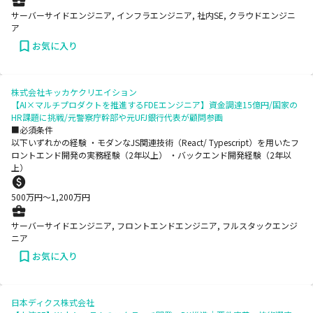
サーバーサイドエンジニア, インフラエンジニア, 社内SE, クラウドエンジニ
ア
お気に入り
株式会社キッカケクリエイション
【AI×マルチプロダクトを推進するFDEエンジニア】資金調達15億円/国家の
HR課題に挑戦/元警察庁幹部や元UFJ銀行代表が顧問参画
■必須条件
以下いずれかの経験 ・モダンなJS関連技術（React/ Typescript）を用いたフ
ロントエンド開発の実務経験（2年以上） ・バックエンド開発経験（2年以
上）
500
万円〜
1,200
万円
サーバーサイドエンジニア, フロントエンドエンジニア, フルスタックエンジ
ニア
お気に入り
日本ディクス株式会社