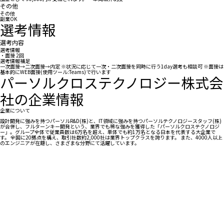
その他
その他
副業OK
選考情報
選考内容
選考情報
・面接 2回
選考情報補足
一次面接→二次面接→内定 ※状況に応じて一次・二次面接を同時に行う1day選考も相談可 ※面接は
基本的にWEB面接(使用ツール:Teams)で行います
パーソルクロステクノロジー株式会
社の企業情報
企業について
設計開発に強みを持つパーソルR&D(株)と、IT領域に強みを持つパーソルテクノロジースタッフ(株)
が合併し、フルターンキー開発という、業界でも稀な強みを獲得した「パーソルクロステクノロジ
ー」。グループ全体で従業員数は6万名を超え、単体でも約1万名となる日本を代表する大企業で
す。 全国に20拠点を構え、取引社数約2,000社は業界トップクラスを誇ります。 また、4000人以上
のエンジニアが在籍し、さまざまな分野にて活躍しています。