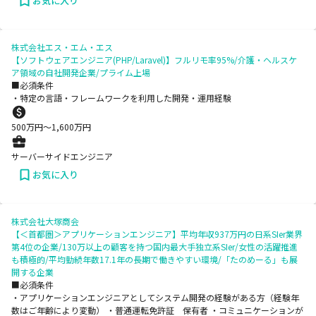
お気に入り
株式会社エス・エム・エス
【ソフトウェアエンジニア(PHP/Laravel)】フルリモ率95%/介護・ヘルスケ
ア領域の自社開発企業/プライム上場
■必須条件
・特定の言語・フレームワークを利用した開発・運用経験
500
万円〜
1,600
万円
サーバーサイドエンジニア
お気に入り
株式会社大塚商会
【＜首都圏＞アプリケーションエンジニア】平均年収937万円の日系SIer業界
第4位の企業/130万以上の顧客を持つ国内最大手独立系SIer/女性の活躍推進
も積極的/平均勤続年数17.1年の長期で働きやすい環境/「たのめーる」も展
開する企業
■必須条件
・アプリケーションエンジニアとしてシステム開発の経験がある方（経験年
数はご年齢により変動） ・普通運転免許証 保有者 ・コミュニケーションが