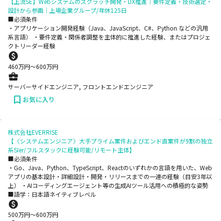
【上流SE】Webシステムのスクラッチ開発・DX推進｜要件定義・技術選定・
設計から参画｜上場企業グループ/年休125日
■必須条件
・アプリケーション開発経験（Java、JavaScript、C#、Python などの汎用
系言語） ・要件定義・関係者調整を主体的に推進した経験、またはプロジェ
クトリーダー経験
460
万円〜
600
万円
サーバーサイドエンジニア, フロントエンドエンジニア
お気に入り
株式会社EVERRISE
【〈システムエンジニア〉大手プライム案件およびエンド直案件が9割の独立
系SIer/フルスタックに経験可能/リモート主体】
■必須条件
・Go、Java、Python、TypeScript、Reactのいずれかの言語を用いた、Web
アプリの基本設計・詳細設計・開発・リリースまでの一連の経験（目安3年以
上） ・AIコーディングエージェント等の生成AIツール活用への積極的な姿勢
■語学：日本語ネイティブレベル
500
万円〜
600
万円