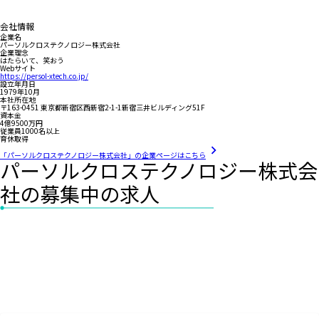
会社情報
企業名
パーソルクロステクノロジー株式会社
企業理念
はたらいて、笑おう
Webサイト
https://persol-xtech.co.jp/
設立年月日
1979年10月
本社所在地
〒163-0451 東京都新宿区西新宿2-1-1新宿三井ビルディング51F
資本金
4億9500万円
従業員1000名以上
育休取得
「パーソルクロステクノロジー株式会社」の企業ページはこちら
パーソルクロステクノロジー株式会
社の募集中の求人