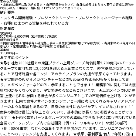
求める人物像
・主体的に業務に取り組める方 ・自己研鑽を欠かさず、自身の成長はもちろん若手の育成に興味を
お持ちの方 ・事業を一緒に盛り上げていきたいと思ってる方
歓迎要件
・スクラム開発経験 ・プロジェクトリーダー ・プロジェクトマネージャーの経験
・各種ITにまつわる資格を持たれている方
想定年収
想定年収
500万円〜1,000万円（給与形態：月給制）
想定年収補足
※内訳:基本給＋地域手当＋確定拠出手当＋残業代(実績に応じて全額支給) ・当月末締め→当月25日
支払い ・試用期間3ヵ月間も給与(待遇)の変動無し。
基本給
300,000円〜
おすすめポイント
★取引社数2000社超えの東証プライム上場グループ 時価総額5,700億円のパーソル
グループで取引社数は2,000社を超える大企業となります。 経営基盤が安定してい
ることで研修制度や各エンジニアのライフプランの支援が手厚くなっております。
★宇宙関連のPJからメガベンチャーなどのWeb系PJ Web系PJも多く保有してお
り、メガベンチャーなどのPJに参画することもできます！ 業務系PJに関しては大規
模なPJが多くなっており、宇宙関連のPJなどもございます。 ★上流メインのPJが豊
富 上流からPJに参画する機会が多くエンジニアとしての市場価値を上げることがで
きます！ 社内で案件アサインをエンジニアと一緒に考えてくれるキャリアアドバイ
ザーのような部署もあるので、自身の志向性に合わせたアサインがなされます！ 1
案件の期間は最低1年以上となっていて、基本的には長くPJに参画することができ
ます！ ★社内公募でパーソルグループ内での異動ができる 社内公募も行われている
企業でパーソルグループ内で自社開発（例：パーソルキャリア）や受託の部門
（例：SSOL事業）などへの異動もできる制度がございます。 エンジニアのやりた
いことへのチャレンジを支援してくれます。 ★手厚い福利厚生 個人で年間10万円