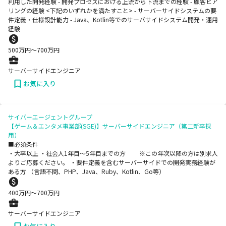
利用した開発経験 - 開発プロセスにおける上流から下流までの経験 - 顧客ヒア
リングの経験 <下記のいずれかを満たすこと> - サーバーサイドシステムの要
件定義・仕様設計能力 - Java、Kotlin等でのサーバサイドシステム開発・運用
経験
500
万円〜
700
万円
サーバーサイドエンジニア
お気に入り
サイバーエージェントグループ
【ゲーム＆エンタメ事業部(SGE)】サーバーサイドエンジニア（第二新卒採
用）
■必須条件
・大卒以上 ・社会人1年目～5年目までの方 ※この年次以降の方は別求人
よりご応募ください。 ・要件定義を含むサーバーサイドでの開発実務経験が
ある方 （言語不問、PHP、Java、Ruby、Kotlin、Go等）
400
万円〜
700
万円
サーバーサイドエンジニア