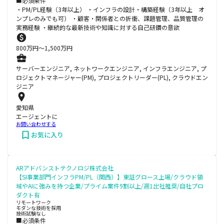
■必須条件
・PM/PL経験（3年以上） ・インフラの設計・構築経験（3年以上 オ
ンプレのみでも可） ・顧客・関係者との折衝、課題管理、品質管理の
実務経験 ・継続的な最新技術や知識に対する自己研鑽の意欲
800
万円〜
1,500
万円
サーバーエンジニア, ネットワークエンジニア, インフラエンジニア, プ
ロジェクトマネージャー(PM), プロジェクトリーダー(PL), クラウドエン
ジニア
愛知県
エージェントに
お問い合わせする
お気に入り
ARアドバンストテクノロジ株式会社
【SI事業部門インフラPM/PL（関西）】東証グロース上場/クラウド領
域やAIに強みを持つ企業/プライム案件9割以上/週1出社推奨/自社プロ
ダクト有
リモートワーク
モダンな技術を採用
技術試験なし
■必須条件