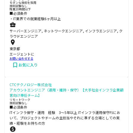
モダンな技術を採用
技術試験なし
残業20時間以下
■必須条件
・IT業界での就業経験6ヶ月以上
サーバーエンジニア, ネットワークエンジニア, インフラエンジニア, ク
ラウドエンジニア
東京都
エージェントに
お問い合わせする
お気に入り
CTCテクノロジー株式会社
アカウントエンジニア（運用・維持・保守）【大手社会インフラ企業顧
客向け専任チーム】
リモートワーク
技術試験なし
■必須条件
ITインフラ保守・運用 経験 3～5年以上 ITインフラ運用保守PJにお
いて、プロジェクトやチームの主担当やそれに準ずる立場としての実
績・経験をお持ちの方