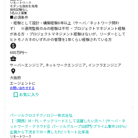
リモートワーク
モダンな技術を採用
技術試験なし
5名以上募集
■必須条件
・経験として設計・構築経験6年以上（サーバ／ネットワーク問わ
ず） ※運用監視のみの経験は不可 ・プロジェクトマネジメント経験
がある方 ・プロジェクトマネジメント経験はないが、リーダーとして
ヒトモノカネのいずれかの管理を1年くらい経験されている方
680
万円〜
サーバーエンジニア, ネットワークエンジニア, インフラエンジニア
大阪府
エージェントに
お問い合わせする
お気に入り
パーソルクロステクノロジー株式会社
【〈関西〉M・PL・テックリードとして活躍したい方へ！(サーバ・ネ
ットワーク・クラウド)】パーソルグループSI部門/プライム案件100％/
企画から下流までの一貫したPJ/リモート比率高
リモートワーク