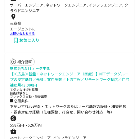
サーバーエンジニア, ネットワークエンジニア, インフラエンジニア, ク
ラウドエンジニア
東京都
エージェントに
お問い合わせする
お気に入り
紹介動画
株式会社NTTデータ中国
【＜広島＞基盤・ネットワークエンジニア（医療）】NTTデータグルー
プの安定基盤／元請け案件多数／上流工程／リモートワーク制度／住宅
補助月43,000円
モダンな技術を採用
技術試験なし
フレックス出勤・時差出勤
■必須条件
下記いずれも必須 ・ネットワークまたはサーバ基盤の設計・構築経験
・顧客対応の経験（仕様調整、打合せ、問い合わせ対応 等）
558
万円〜
626
万円
ネットワークエンジニア, インフラエンジニア