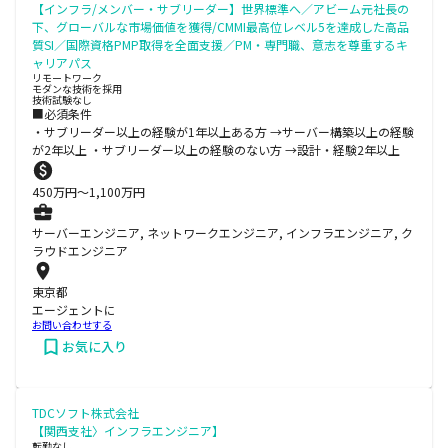
【インフラ/メンバー・サブリーダー】世界標準へ／アビーム元社長の
下、グローバルな市場価値を獲得/CMMI最高位レベル5を達成した高品
質SI／国際資格PMP取得を全面支援／PM・専門職、意志を尊重するキ
ャリアパス
リモートワーク
モダンな技術を採用
技術試験なし
■必須条件
・サブリーダー以上の経験が1年以上ある方 →サーバー構築以上の経験
が2年以上 ・サブリーダー以上の経験のない方 →設計・経験2年以上
450
万円〜
1,100
万円
サーバーエンジニア, ネットワークエンジニア, インフラエンジニア, ク
ラウドエンジニア
東京都
エージェントに
お問い合わせする
お気に入り
TDCソフト株式会社
【関西支社〉インフラエンジニア】
転勤なし