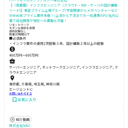
【〈首都圏〉インフラエンジニア（クラウド・NW・サーバの設計構築
リード)】東証プライム上場グループ/宇宙関連からメガベンチャーなど
のWeb系プライム案件多数！/上流から下流までの一気通貫のPJ/社内公
募で自社開発や受託への異動も可能！
リモートワーク
モダンな技術を採用
技術試験なし
残業20時間以下
■必須条件
・インフラ案件の運用2次経験３年、設計構築２年以上の経験
400
万円〜
600
万円
サーバーエンジニア, ネットワークエンジニア, インフラエンジニア, ク
ラウドエンジニア
東京都, 千葉県, 埼玉県, 神奈川県
エージェントに
お問い合わせする
お気に入り
紹介動画
株式会社SI&C