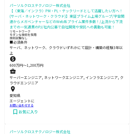
パーソルクロステクノロジー株式会社
【〈東海／インフラ〉PM・PL・テックリードとして活躍したい方へ！
(サーバ・ネットワーク・クラウド)】東証プライム上場グループ/宇宙関
連からメガベンチャーなどのWeb系プライム案件多数！/上流から下流
までの一気通貫のPJ/社内公募で自社開発や受託への異動も可能！
リモートワーク
モダンな技術を採用
技術試験なし
■必須条件
サーバ、ネットワーク、クラウドいずれかにて設計・構築の経験3年以
上
600
万円〜
1,200
万円
サーバーエンジニア, ネットワークエンジニア, インフラエンジニア, ク
ラウドエンジニア
愛知県
エージェントに
お問い合わせする
お気に入り
パーソルクロステクノロジー株式会社