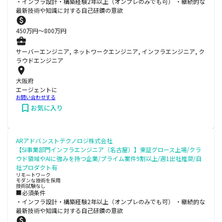
・インフラ設計・構築経験2年以上（オンプレのみでも可） ・継続的な
最新技術や知識に対する自己研鑽の意欲
450
万円〜
800
万円
サーバーエンジニア, ネットワークエンジニア, インフラエンジニア, ク
ラウドエンジニア
大阪府
エージェントに
お問い合わせする
お気に入り
ARアドバンストテクノロジ株式会社
【SI事業部門インフラエンジニア（名古屋）】東証グロース上場/クラ
ウド領域やAIに強みを持つ企業/プライム案件9割以上/週1出社推奨/自
社プロダクト有
リモートワーク
モダンな技術を採用
技術試験なし
■必須条件
・インフラ設計・構築経験2年以上（オンプレのみでも可） ・継続的な
最新技術や知識に対する自己研鑽の意欲