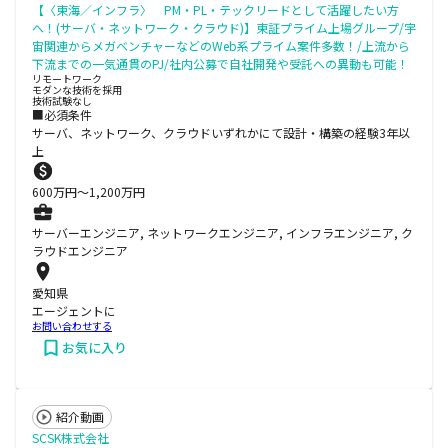
【〈東海／インフラ〉 PM・PL・テックリードとして活躍したい方
へ！(サーバ・ネットワーク・クラウド)】東証プライム上場グループ/宇
宙関連からメガベンチャーなどのWeb系プライム案件多数！/上流から
下流までの一気通貫のPJ/社内公募で自社開発や受託への異動も可能！
リモートワーク
モダンな技術を採用
技術試験なし
■必須条件
サーバ、ネットワーク、クラウドいずれかにて設計・構築の経験3年以
上
600
万円〜
1,200
万円
サーバーエンジニア, ネットワークエンジニア, インフラエンジニア, ク
ラウドエンジニア
愛知県
エージェントに
お問い合わせする
お気に入り
紹介動画
SCSK株式会社