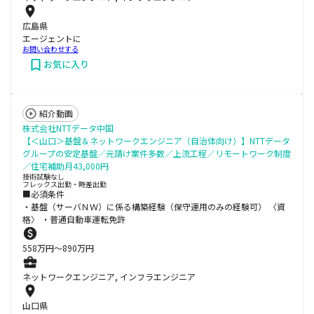
広島県
エージェントに
お問い合わせする
お気に入り
紹介動画
株式会社NTTデータ中国
【＜山口＞基盤＆ネットワークエンジニア（自治体向け）】NTTデータ
グループの安定基盤／元請け案件多数／上流工程／リモートワーク制度
／住宅補助月43,000円
技術試験なし
フレックス出勤・時差出勤
■必須条件
・基盤（サーバＮＷ）に係る構築経験（保守運用のみの経験可） 〈資
格〉 ・普通自動車運転免許
558
万円〜
890
万円
ネットワークエンジニア, インフラエンジニア
山口県