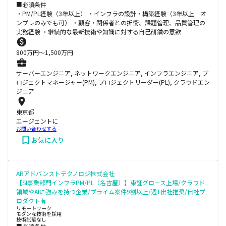
■必須条件
・PM/PL経験（3年以上） ・インフラの設計・構築経験（3年以上 オ
ンプレのみでも可） ・顧客・関係者との折衝、課題管理、品質管理の
実務経験 ・継続的な最新技術や知識に対する自己研鑽の意欲
800
万円〜
1,500
万円
サーバーエンジニア, ネットワークエンジニア, インフラエンジニア, プ
ロジェクトマネージャー(PM), プロジェクトリーダー(PL), クラウドエン
ジニア
東京都
エージェントに
お問い合わせする
お気に入り
ARアドバンストテクノロジ株式会社
【SI事業部門インフラPM/PL（名古屋）】東証グロース上場/クラウド
領域やAIに強みを持つ企業/プライム案件9割以上/週1出社推奨/自社プ
ロダクト有
リモートワーク
モダンな技術を採用
技術試験なし