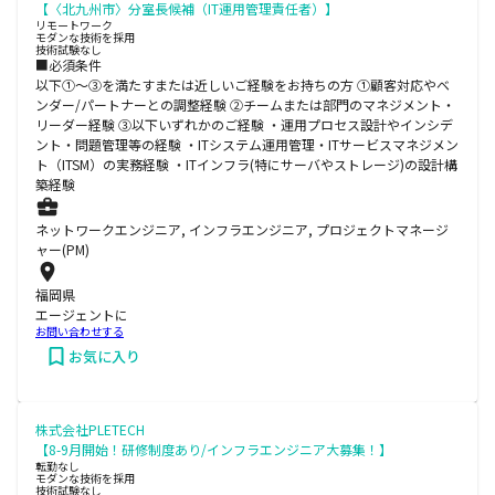
【〈北九州市〉分室長候補（IT運用管理責任者）】
リモートワーク
モダンな技術を採用
技術試験なし
■必須条件
以下①～③を満たすまたは近しいご経験をお持ちの方 ①顧客対応やベ
ンダー/パートナーとの調整経験 ②チームまたは部門のマネジメント・
リーダー経験 ③以下いずれかのご経験 ・運用プロセス設計やインシデ
ント・問題管理等の経験 ・ITシステム運用管理・ITサービスマネジメン
ト（ITSM）の実務経験 ・ITインフラ(特にサーバやストレージ)の設計構
築経験
ネットワークエンジニア, インフラエンジニア, プロジェクトマネージ
ャー(PM)
福岡県
エージェントに
お問い合わせする
お気に入り
株式会社PLETECH
【8-9月開始！研修制度あり/インフラエンジニア大募集！】
転勤なし
モダンな技術を採用
技術試験なし