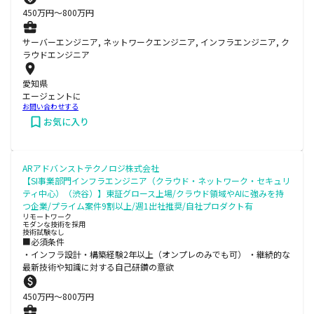
450
万円〜
800
万円
サーバーエンジニア, ネットワークエンジニア, インフラエンジニア, ク
ラウドエンジニア
愛知県
エージェントに
お問い合わせする
お気に入り
ARアドバンストテクノロジ株式会社
【SI事業部門インフラエンジニア（クラウド・ネットワーク・セキュリ
ティ中心）（渋谷）】東証グロース上場/クラウド領域やAIに強みを持
つ企業/プライム案件9割以上/週1出社推奨/自社プロダクト有
リモートワーク
モダンな技術を採用
技術試験なし
■必須条件
・インフラ設計・構築経験2年以上（オンプレのみでも可） ・継続的な
最新技術や知識に対する自己研鑽の意欲
450
万円〜
800
万円