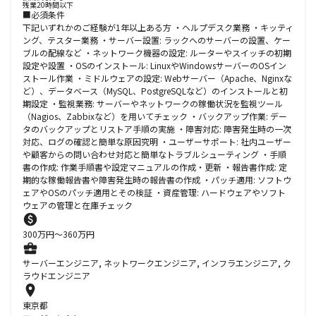
残業20時間以下
■必須条件
下記いずれかのご経験が1年以上ある方 ・ヘルプデスク業務 ・キッティ
ング、テスター業務 ・サーバー設置: ラックへのサーバーの設置、ケー
ブルの配線など ・ネットワーク機器の設定: ルーターやスイッチの初期
設定や設置 ・OSのインストール: LinuxやWindowsサーバーのOSイン
ストール作業 ・ミドルウェアの設定: Webサーバー（Apache、Nginxな
ど）、データベース（MySQL、PostgreSQLなど）のインストールと初
期設定 ・監視業務: サーバーやネットワークの稼働状況を監視ツール
（Nagios、Zabbixなど）を用いてチェック ・バックアップ作業: デー
タのバックアップとリストア手順の実施 ・障害対応: 障害発生時の一次
対応、ログの確認と簡単な原因究明 ・ユーザーサポート: 社内ユーザー
や顧客からの問い合わせ対応と簡単なトラブルシューティング ・手順
書の作成: 作業手順書や設定マニュアルの作成・更新 ・報告書作成: 定
期的な稼働報告書や障害発生時の報告書の作成 ・パッチ適用: ソフトウ
ェアやOSのパッチ適用とその検証 ・資産管理: ハードウェアやソフト
ウェアの管理と在庫チェック
300
万円〜
360
万円
サーバーエンジニア, ネットワークエンジニア, インフラエンジニア, ク
ラウドエンジニア
東京都