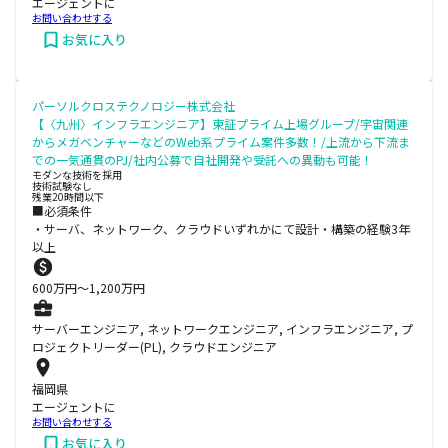
エージェントに
お問い合わせする
お気に入り
パーソルクロステクノロジー株式会社
【〈九州〉インフラエンジニア】東証プライム上場グループ/宇宙関連
からメガベンチャーなどのWeb系プライム案件多数！/上流から下流ま
での一気通貫のPJ/社内公募で自社開発や受託への異動も可能！
モダンな技術を採用
技術試験なし
残業20時間以下
■必須条件
・サーバ、ネットワーク、クラウドいずれかにて設計・構築の経験3年
以上
600
万円〜
1,200
万円
サーバーエンジニア, ネットワークエンジニア, インフラエンジニア, プ
ロジェクトリーダー(PL), クラウドエンジニア
福岡県
エージェントに
お問い合わせする
お気に入り