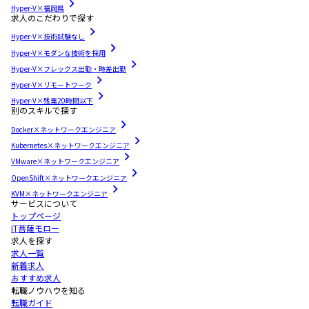
Hyper-V×福岡県
求人のこだわりで探す
Hyper-V×技術試験なし
Hyper-V×モダンな技術を採用
Hyper-V×フレックス出勤・時差出勤
Hyper-V×リモートワーク
Hyper-V×残業20時間以下
別のスキルで探す
Docker×ネットワークエンジニア
Kubernetes×ネットワークエンジニア
VMware×ネットワークエンジニア
OpenShift×ネットワークエンジニア
KVM×ネットワークエンジニア
サービスについて
トップページ
IT菩薩モロー
求人を探す
求人一覧
新着求人
おすすめ求人
転職ノウハウを知る
転職ガイド