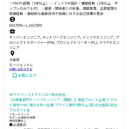
・PM/PL経験（3年以上） ・インフラの設計・構築経験（3年以上 オ
ンプレのみでも可） ・顧客・関係者との折衝、課題管理、品質管理の
実務経験 ・継続的な最新技術や知識に対する自己研鑽の意欲
800
万円〜
1,500
万円
サーバーエンジニア, ネットワークエンジニア, インフラエンジニア, プ
ロジェクトマネージャー(PM), プロジェクトリーダー(PL), クラウドエン
ジニア
大阪府
エージェントに
お問い合わせする
お気に入り
ARアドバンストテクノロジ株式会社
【SI事業部門インフラエンジニア（関西）】東証グロース上場/クラウ
ド領域やAIに強みを持つ企業/プライム案件9割以上/週1出社推奨/自社
プロダクト有
リモートワーク
モダンな技術を採用
技術試験なし
■必須条件