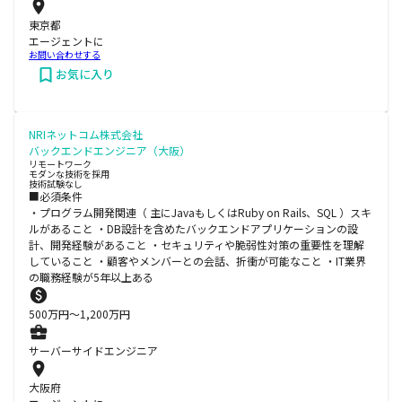
東京都
エージェントに
お問い合わせする
お気に入り
NRIネットコム株式会社
バックエンドエンジニア（大阪）
リモートワーク
モダンな技術を採用
技術試験なし
■必須条件
・プログラム開発関連（ 主にJavaもしくはRuby on Rails、SQL ）スキ
ルがあること ・DB設計を含めたバックエンドアプリケーションの設
計、開発経験があること ・セキュリティや脆弱性対策の重要性を理解
していること ・顧客やメンバーとの会話、折衝が可能なこと ・IT業界
の職務経験が5年以上ある
500
万円〜
1,200
万円
サーバーサイドエンジニア
大阪府