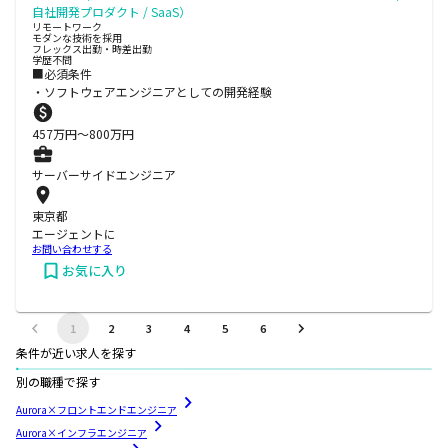
自社開発プロダクト / SaaS）
リモートワーク
モダンな技術を採用
フレックス出勤・時差出勤
学歴不問
■必須条件
・ソフトウェアエンジニアとしての開発経験
457
万円〜
800
万円
サーバーサイドエンジニア
東京都
エージェントに
お問い合わせする
お気に入り
1
2
3
4
5
6
条件が近い求人を探す
別の職種で探す
Aurora×フロントエンドエンジニア
Aurora×インフラエンジニア