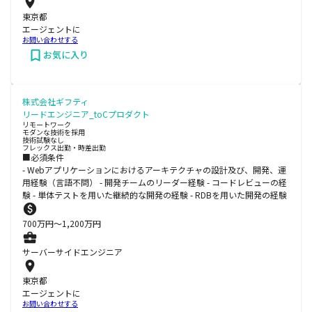
東京都
エージェントに
お問い合わせする
お気に入り
株式会社ギフティ
リードエンジニア_toCプロダクト
リモートワーク
モダンな技術を採用
技術試験なし
フレックス出勤・時差出勤
■必須条件
- Webアプリケーションにおけるアーキテクチャの設計及び、開発、運
用経験（言語不問） - 開発チームのリーダー経験 - コードレビューの経
験 - 単体テストを用いた継続的な開発の経験 - RDBを用いた開発の経験
700
万円〜
1,200
万円
サーバーサイドエンジニア
東京都
エージェントに
お問い合わせする