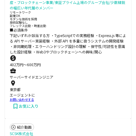
産・ブロックチェーン事業/東証プライム上場のグループ会社/少数精鋭
の幅広い年代層のメンバー
リモートワーク
副業OK
モダンな技術を採用
技術試験なし
フレックス出勤・時差出勤
■必須条件
下記いずれか該当する方 ・TypeScriptでの実務経験 ・Express.js 等によ
る API サーバー実装経験 ・外部 API を多量に扱うシステムの開発経験
・非同期処理・エラーハンドリング設計の理解 ・保守性/可読性を意識
した設計経験 ・Web3やブロックチェーンへの興味/関心
402
万円〜
600
万円
サーバーサイドエンジニア
東京都
エージェントに
お問い合わせする
お気に入り
紹介動画
SCSK株式会社