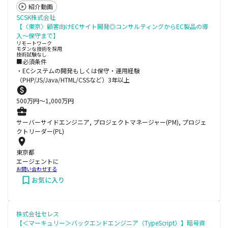
紹介動画
SCSK株式会社
【〈東京〉顧客向けECサイト開発◎コンサルティングからEC製品の導
入～保守まで】
リモートワーク
モダンな技術を採用
技術試験なし
■必須条件
・ECシステムの開発もしくは保守・運用経験
（PHP/JS/Java/HTML/CSSなど）3年以上
500
万円〜
1,000
万円
サーバーサイドエンジニア, プロジェクトマネージャー(PM), プロジェ
クトリーダー(PL)
東京都
エージェントに
お問い合わせする
お気に入り
株式会社セレス
【＜マーキュリー＞バックエンドエンジニア（TypeScript）】暗号資