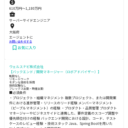
610
万円〜
1,180
万円
サーバーサイドエンジニア
大阪府
エージェントに
お問い合わせする
お気に入り
ウェルスナビ株式会社
【バックエンド / 開発マネージャー（ロボアドバイザー）】
転勤なし
リモートワーク
モダンな技術を採用
技術試験なし
フレックス出勤・時差出勤
■必須条件
・プロジェクト・組織マネジメント 複数プロジェクト、または開発案
件における進捗管理・リリースのリード経験 メンバーマネジメント
（ピープルマネジメント）の経験 ・プロダクト・品質管理 プロダクト
マネージャーやビジネスサイドと連携した、要件定義のスコープ調整や
優先順位付けの経験 バックエンド開発における設計、コード、テスト
ケースのレビュー経験 ・技術スタック Java、Spring Bootを用いた