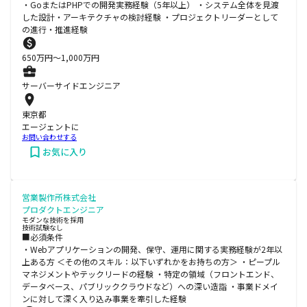
・GoまたはPHPでの開発実務経験（5年以上） ・システム全体を見渡
した設計・アーキテクチャの検討経験 ・プロジェクトリーダーとして
の進行・推進経験
650
万円〜
1,000
万円
サーバーサイドエンジニア
東京都
エージェントに
お問い合わせする
お気に入り
営業製作所株式会社
プロダクトエンジニア
モダンな技術を採用
技術試験なし
■必須条件
・Webアプリケーションの開発、保守、運用に関する実務経験が2年以
上ある方 ＜その他のスキル：以下いずれかをお持ちの方＞ ・ピープル
マネジメントやテックリードの経験 ・特定の領域（フロントエンド、
データベース、パブリッククラウドなど）への深い造詣 ・事業ドメイ
ンに対して深く入り込み事業を牽引した経験