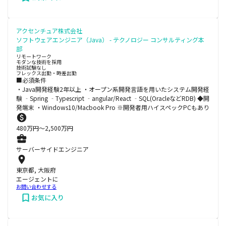
アクセンチュア株式会社
ソフトウェアエンジニア（Java） - テクノロジー コンサルティング本
部
リモートワーク
モダンな技術を採用
技術試験なし
フレックス出勤・時差出勤
■必須条件
・Java開発経験2年以上 ・オープン系開発言語を用いたシステム開発経
験 ‐Spring ‐Typescript ‐angular/React ‐SQL(OracleなどRDB) ◆開
発端末 ・Windows10/Macbook Pro ※開発者用ハイスペックPCもあり
480
万円〜
2,500
万円
サーバーサイドエンジニア
東京都, 大阪府
エージェントに
お問い合わせする
お気に入り