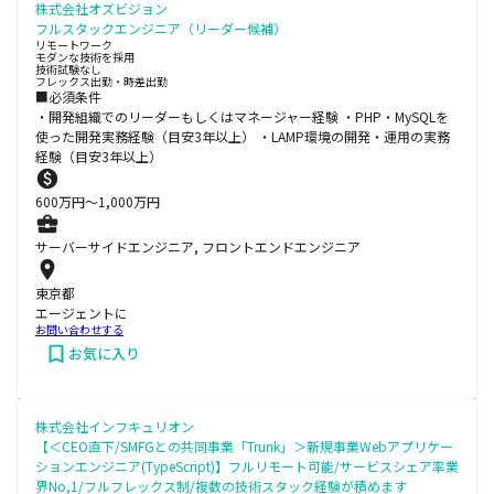
株式会社オズビジョン
フルスタックエンジニア（リーダー候補）
リモートワーク
モダンな技術を採用
技術試験なし
フレックス出勤・時差出勤
■必須条件
・開発組織でのリーダーもしくはマネージャー経験 ・PHP・MySQLを
使った開発実務経験（目安3年以上） ・LAMP環境の開発・運用の実務
経験（目安3年以上）
600
万円〜
1,000
万円
サーバーサイドエンジニア, フロントエンドエンジニア
東京都
エージェントに
お問い合わせする
お気に入り
株式会社インフキュリオン
【＜CEO直下/SMFGとの共同事業「Trunk」＞新規事業Webアプリケー
ションエンジニア(TypeScript)】フルリモート可能/サービスシェア率業
界No,1/フルフレックス制/複数の技術スタック経験が積めます