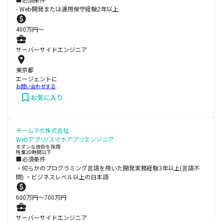
- Web開発または運用保守経験2年以上
400
万円〜
サーバーサイドエンジニア
東京都
エージェントに
お問い合わせする
お気に入り
チームラボ株式会社
Webアプリ/スマホアプリエンジニア
モダンな技術を採用
残業20時間以下
■必須条件
・何らかのプログラミング言語を用いた開発実務経験3年以上(言語不
問) ・ビジネスレベル以上の日本語
600
万円〜
700
万円
サーバーサイドエンジニア