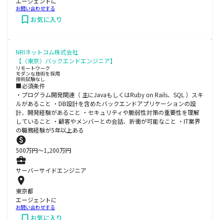
エージェントに
お問い合わせする
お気に入り
NRIネットコム株式会社
【〈東京〉バックエンドエンジニア】
リモートワーク
モダンな技術を採用
技術試験なし
■必須条件
・プログラム開発関連（ 主にJavaもしくはRuby on Rails、SQL ）スキ
ルがあること ・DB設計を含めたバックエンドアプリケーションの設
計、開発経験があること ・セキュリティや脆弱性対策の重要性を理解
していること ・顧客やメンバーとの会話、折衝が可能なこと ・IT業界
の職務経験が5年以上ある
500
万円〜
1,200
万円
サーバーサイドエンジニア
東京都
エージェントに
お問い合わせする
お気に入り