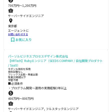
700
万円〜
1,200
万円
サーバーサイドエンジニア
東京都
エージェントに
お問い合わせする
お気に入り
パーソルビジネスプロセスデザイン株式会社
【HRTech】Rubyエンジニア（SEEDS COMPANY / 自社開発プロダクト
/ SaaS）
モダンな技術を採用
技術試験なし
フレックス出勤・時差出勤
残業20時間以下
学歴不問
■必須条件
・プログラム開発〜運用の実務経験3年以上
400
万円〜
800
万円
サーバーサイドエンジニア, フルスタックエンジニア