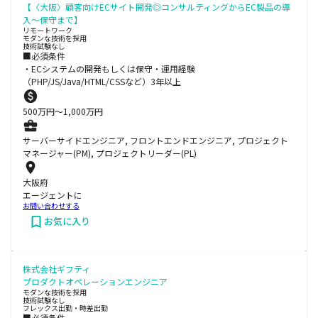
【〈大阪〉顧客向けECサイト開発◎コンサルティングからEC製品の導
入～保守まで】
リモートワーク
モダンな技術を採用
技術試験なし
■必須条件
・ECシステムの開発もしくは保守・運用経験
（PHP/JS/Java/HTML/CSSなど）3年以上
500
万円〜
1,000
万円
サーバーサイドエンジニア, フロントエンドエンジニア, プロジェクト
マネージャー(PM), プロジェクトリーダー(PL)
大阪府
エージェントに
お問い合わせする
お気に入り
株式会社ギフティ
プロダクトオペレーションエンジニア
モダンな技術を採用
技術試験なし
フレックス出勤・時差出勤
■必須条件