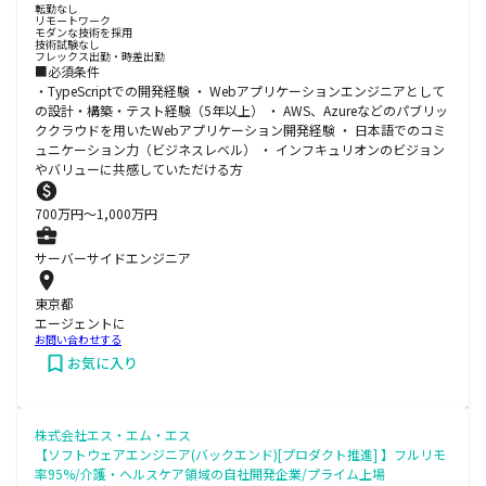
転勤なし
リモートワーク
モダンな技術を採用
技術試験なし
フレックス出勤・時差出勤
■必須条件
・TypeScriptでの開発経験 ・ Webアプリケーションエンジニアとして
の設計・構築・テスト経験（5年以上） ・ AWS、Azureなどのパブリッ
ククラウドを用いたWebアプリケーション開発経験 ・ 日本語でのコミ
ュニケーション力（ビジネスレベル） ・ インフキュリオンのビジョン
やバリューに共感していただける方
700
万円〜
1,000
万円
サーバーサイドエンジニア
東京都
エージェントに
お問い合わせする
お気に入り
株式会社エス・エム・エス
【ソフトウェアエンジニア(バックエンド)[プロダクト推進] 】フルリモ
率95%/介護・ヘルスケア領域の自社開発企業/プライム上場