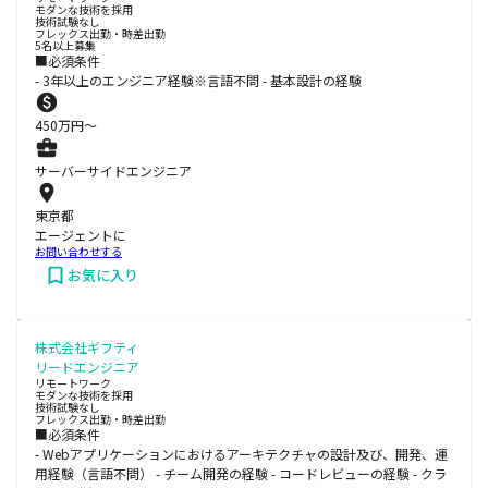
モダンな技術を採用
技術試験なし
フレックス出勤・時差出勤
5名以上募集
■必須条件
- 3年以上のエンジニア経験※言語不問 - 基本設計の経験
450
万円〜
サーバーサイドエンジニア
東京都
エージェントに
お問い合わせする
お気に入り
株式会社ギフティ
リードエンジニア
リモートワーク
モダンな技術を採用
技術試験なし
フレックス出勤・時差出勤
■必須条件
- Webアプリケーションにおけるアーキテクチャの設計及び、開発、運
用経験（言語不問） - チーム開発の経験 - コードレビューの経験 - クラ