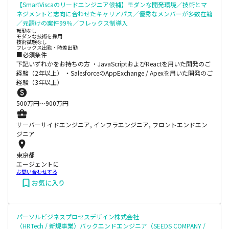
【SmartViscaのリードエンジニア候補】モダンな開発環境／技術とマ
ネジメントと志向に合わせたキャリアパス／優秀なメンバーが多数在籍
／元請けの案件99％／フレックス制導入
転勤なし
モダンな技術を採用
技術試験なし
フレックス出勤・時差出勤
■必須条件
下記いずれかをお持ちの方 ・JavaScriptおよびReactを用いた開発のご
経験（2年以上） ・SalesforceのAppExchange / Apexを用いた開発のご
経験（3年以上）
500
万円〜
900
万円
サーバーサイドエンジニア, インフラエンジニア, フロントエンドエン
ジニア
東京都
エージェントに
お問い合わせする
お気に入り
パーソルビジネスプロセスデザイン株式会社
〈HRTech / 新規事業〉バックエンドエンジニア（SEEDS COMPANY /