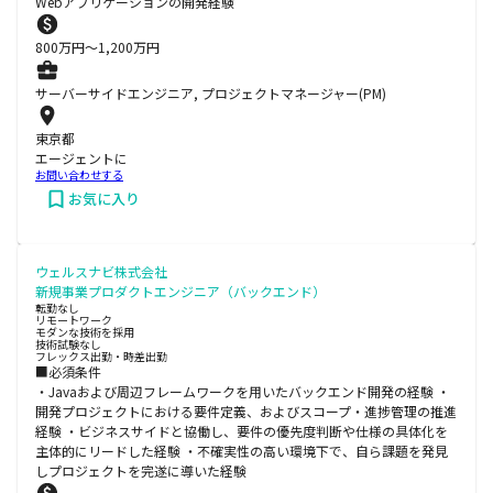
Webアプリケーションの開発経験
800
万円〜
1,200
万円
サーバーサイドエンジニア, プロジェクトマネージャー(PM)
東京都
エージェントに
お問い合わせする
お気に入り
ウェルスナビ株式会社
新規事業プロダクトエンジニア（バックエンド）
転勤なし
リモートワーク
モダンな技術を採用
技術試験なし
フレックス出勤・時差出勤
■必須条件
・Javaおよび周辺フレームワークを用いたバックエンド開発の経験 ・
開発プロジェクトにおける要件定義、およびスコープ・進捗管理の推進
経験 ・ビジネスサイドと協働し、要件の優先度判断や仕様の具体化を
主体的にリードした経験 ・不確実性の高い環境下で、自ら課題を発見
しプロジェクトを完遂に導いた経験