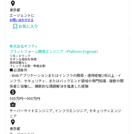
東京都
エージェントに
お問い合わせする
お気に入り
株式会社ギフティ
プラットフォーム開発エンジニア（Platform Engineer）
リモートワーク
モダンな技術を採用
技術試験なし
フレックス出勤・時差出勤
■必須条件
- Webアプリケーションまたはインフラの開発・運用経験2年以上 - イ
ンフラ、セキュリティ、またはバックエンド領域の専門知識 - 複数の関
係者と協働し、横断的な課題解決を推進した経験
500
万円〜
900
万円
サーバーサイドエンジニア, インフラエンジニア, セキュリティエンジ
ニア
東京都
エージェントに