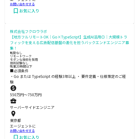
お問い合わせする
お気に入り
株式会社フクロウラボ
【地方フルリモートOK｜Go×TypeScript】生成AI活用◎｜大規模トラ
フィックを支える広告配信基盤の進化を担うバックエンドエンジニア募
集！
転勤なし
リモートワーク
モダンな技術を採用
技術試験なし
残業20時間以下
■必須条件
・Go または TypeScript の経験3年以上 ・ 要件定義・仕様策定のご経
験
550
万円〜
750
万円
サーバーサイドエンジニア
東京都
エージェントに
お問い合わせする
お気に入り