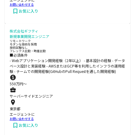
お問い合わせする
お気に入り
株式会社ギフティ
新規事業開発エンジニア
リモートワーク
モダンな技術を採用
技術試験なし
フレックス出勤・時差出勤
■必須条件
- Webアプリケーション開発経験（2年以上） - 基本設計の経験 - データ
ベース設計と実装経験 - AWSまたはGCP等を利用したインフラの運用経
験 - チームでの開発経験(GitHubのPull Requestを通した開発経験)
550
万円〜
サーバーサイドエンジニア
東京都
エージェントに
お問い合わせする
お気に入り