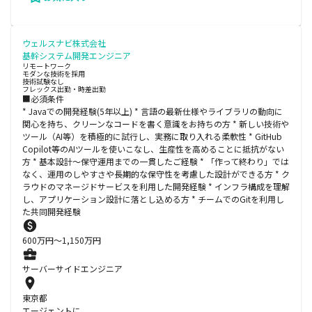
ウェルスナビ株式会社
基幹システム開発エンジニア
リモートワーク
モダンな技術を採用
技術試験なし
フレックス出勤・時差出勤
■必須条件
* Javaでの開発経験(5年以上) * 言語の最新仕様やライブラリの動向に
関心を持ち、クリーンなコードを書く意識をお持ちの方 * 新しい技術や
ツール（AI等）を積極的に試行し、実務に取り入れる柔軟性 * GitHub
Copilot等のAIツールを使いこなし、生産性を高めることに抵抗がない
方 * 基本設計～保守運用までの一貫したご経験 * 「作って終わり」では
なく、運用のしやすさや長期的な保守性を考慮した設計ができる方 * ク
ラウドのマネージドサービスを利用した開発経験 * インフラ構成を理解
し、アプリケーション設計に落とし込める方 * チームでのGitを利用し
た共同開発経験
600
万円〜
1,150
万円
サーバーサイドエンジニア
東京都
エージェントに