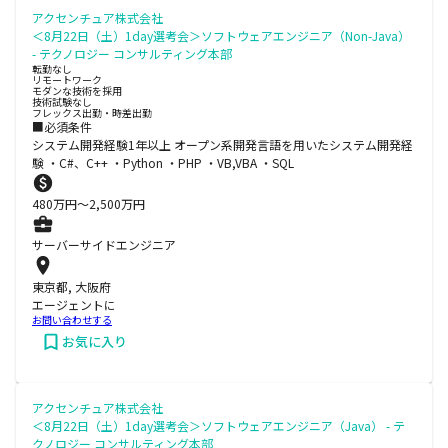
アクセンチュア株式会社
＜8月22日（土）1day選考会＞ソフトウェアエンジニア（Non-Java）
- テクノロジー コンサルティング本部
転勤なし
リモートワーク
モダンな技術を採用
技術試験なし
フレックス出勤・時差出勤
■必須条件
システム開発経験1年以上 オープン系開発言語を用いたシステム開発経
験 ・C#、C++ ・Python ・PHP ・VB,VBA ・SQL
480
万円〜
2,500
万円
サーバーサイドエンジニア
東京都, 大阪府
エージェントに
お問い合わせする
お気に入り
アクセンチュア株式会社
＜8月22日（土）1day選考会＞ソフトウェアエンジニア（Java） - テ
クノロジー コンサルティング本部