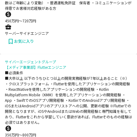
数はご年齢により変動） ・普通運転免許証 保有者 ・コミュニケーションが
得意でお客様対応経験がある方
450
万円〜
720
万円
サーバーサイドエンジニア
お気に入り
サイバーエージェントグループ
【メディア事業部】Flutterエンジニア
■必須条件
■大卒以上 以下のうちひとつ以上の開発実務経験が7年以上あること（※）
・クロスプラットフォーム ・Flutterを使用したアプリケーションの開発経験
・ReactNativeを使用したアプリケーションの開発経験 ・Kotlin
Multiplatform Mobile（KMM）を使用したアプリケーションの開発経験 ・
App ・SwiftでのiOSアプリ開発経験 ・KotlinでのAndroidアプリ開発経験 ・
iOSまたはAndroidアプリのアプリストアへの公開、更新の経験 ※Flutterでの
開発となりますが、iOSやAndroidまたはWebの開発経験と専門知識を有して
おり、Flutterをこれから学習していく意欲があれば、Flutterそのものの経験は
必須ではありません。
350
万円〜
800
万円