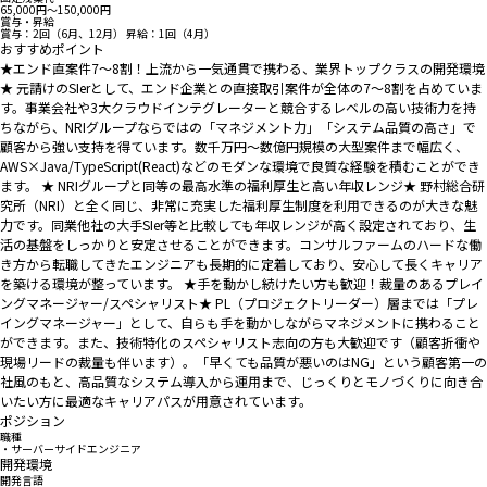
65,000円〜150,000円
賞与・昇給
賞与：2回（6月、12月） 昇給：1回（4月）
おすすめポイント
★エンド直案件7～8割！上流から一気通貫で携わる、業界トップクラスの開発環境
★ 元請けのSIerとして、エンド企業との直接取引案件が全体の7〜8割を占めていま
す。事業会社や3大クラウドインテグレーターと競合するレベルの高い技術力を持
ちながら、NRIグループならではの「マネジメント力」「システム品質の高さ」で
顧客から強い支持を得ています。数千万円〜数億円規模の大型案件まで幅広く、
AWS×Java/TypeScript(React)などのモダンな環境で良質な経験を積むことができ
ます。 ★ NRIグループと同等の最高水準の福利厚生と高い年収レンジ★ 野村総合研
究所（NRI）と全く同じ、非常に充実した福利厚生制度を利用できるのが大きな魅
力です。同業他社の大手SIer等と比較しても年収レンジが高く設定されており、生
活の基盤をしっかりと安定させることができます。コンサルファームのハードな働
き方から転職してきたエンジニアも長期的に定着しており、安心して長くキャリア
を築ける環境が整っています。 ★手を動かし続けたい方も歓迎！裁量のあるプレイ
ングマネージャー/スペシャリスト★ PL（プロジェクトリーダー）層までは「プレ
イングマネージャー」として、自らも手を動かしながらマネジメントに携わること
ができます。また、技術特化のスペシャリスト志向の方も大歓迎です（顧客折衝や
現場リードの裁量も伴います）。「早くても品質が悪いのはNG」という顧客第一の
社風のもと、高品質なシステム導入から運用まで、じっくりとモノづくりに向き合
いたい方に最適なキャリアパスが用意されています。
ポジション
職種
・サーバーサイドエンジニア
開発環境
開発言語