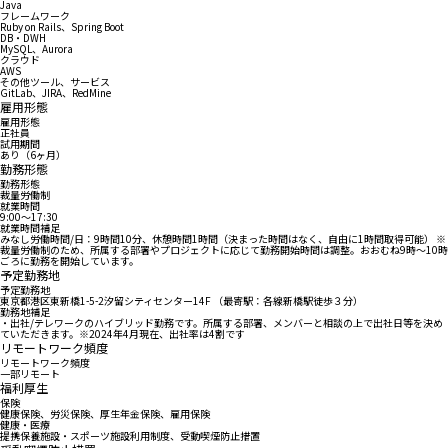
Java
フレームワーク
Ruby on Rails、Spring Boot
DB・DWH
MySQL、Aurora
クラウド
AWS
その他ツール、サービス
GitLab、JIRA、RedMine
雇用形態
雇用形態
正社員
試用期間
あり（6ヶ月）
勤務形態
勤務形態
裁量労働制
就業時間
9:00〜17:30
就業時間補足
みなし労働時間/日：9時間10分、休憩時間1時間（決まった時間はなく、自由に1時間取得可能） ※
裁量労働制のため、所属する部署やプロジェクトに応じて勤務開始時間は調整。おおむね9時～10時
ごろに勤務を開始しています。
予定勤務地
予定勤務地
東京都港区東新橋1-5-2汐留シティセンター14F （最寄駅：各線新橋駅徒歩３分）
勤務地補足
・出社/テレワークのハイブリッド勤務です。所属する部署、メンバーと相談の上で出社日等を決め
ていただきます。※2024年4月現在、出社率は4割です
リモートワーク頻度
リモートワーク頻度
一部リモート
福利厚生
保険
健康保険、労災保険、厚生年金保険、雇用保険
健康・医療
提携保養施設・スポーツ施設利用制度、受動喫煙防止措置