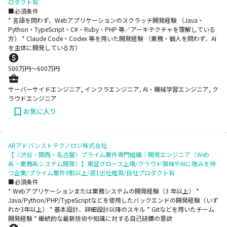
ロダクト有
■必須条件
* 言語を問わず、Webアプリケーションのスクラッチ開発経験 （Java・
Python・TypeScript・C#・Ruby・PHP 等／アーキテクチャを理解している
方） * Claude Code・Codex 等を用いた開発経験 （業務・個人を問わず、AI
を主体に開発している方）
500
万円〜
600
万円
サーバーサイドエンジニア, インフラエンジニア, AI・機械学習エンジニア, ク
ラウドエンジニア
お気に入り
ARアドバンストテクノロジ株式会社
【〈渋谷・関西・名古屋〉プライム案件専門組織｜開発エンジニア（Web
系・業務系システム開発）】東証グロース上場/クラウド領域やAIに強みを持
つ企業/プライム案件9割以上/週1出社推奨/自社プロダクト有
■必須条件
* Webアプリケーションまたは業務システムの開発経験（3 年以上） *
Java/Python/PHP/TypeScriptなどを使用したバックエンドの開発経験（いず
れか3年以上） * 基本設計、詳細設計以降のスキル * Gitなどを用いたチーム
開発経験 * 継続的な最新技術や知識に対する自己研鑽の意欲