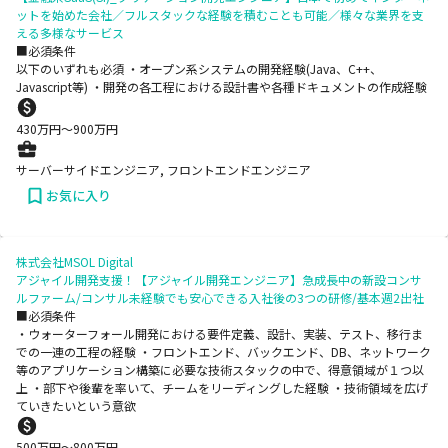
ットを始めた会社／フルスタックな経験を積むことも可能／様々な業界を支
える多様なサービス
■必須条件
以下のいずれも必須 ・オープン系システムの開発経験(Java、C++、
Javascript等) ・開発の各工程における設計書や各種ドキュメントの作成経験
430
万円〜
900
万円
サーバーサイドエンジニア, フロントエンドエンジニア
お気に入り
株式会社MSOL Digital
アジャイル開発支援！【アジャイル開発エンジニア】急成長中の新設コンサ
ルファーム/コンサル未経験でも安心できる入社後の3つの研修/基本週2出社
■必須条件
・ウォーターフォール開発における要件定義、設計、実装、テスト、移行ま
での一連の工程の経験 ・フロントエンド、バックエンド、DB、ネットワーク
等のアプリケーション構築に必要な技術スタックの中で、得意領域が１つ以
上 ・部下や後輩を率いて、チームをリーディングした経験 ・技術領域を広げ
ていきたいという意欲
500
万円〜
800
万円