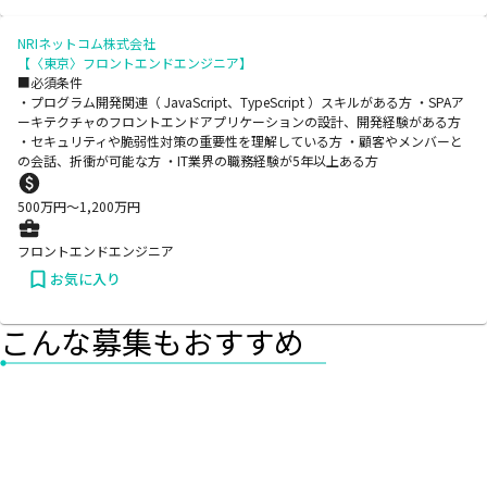
NRIネットコム株式会社
【〈東京〉フロントエンドエンジニア】
■必須条件
・プログラム開発関連（ JavaScript、TypeScript ）スキルがある方 ・SPAア
ーキテクチャのフロントエンドアプリケーションの設計、開発経験がある方
・セキュリティや脆弱性対策の重要性を理解している方 ・顧客やメンバーと
の会話、折衝が可能な方 ・IT業界の職務経験が5年以上ある方
500
万円〜
1,200
万円
フロントエンドエンジニア
お気に入り
こんな募集もおすすめ