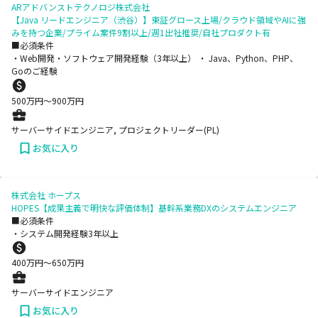
ARアドバンストテクノロジ株式会社
【Java リードエンジニア（渋谷）】東証グロース上場/クラウド領域やAIに強
みを持つ企業/プライム案件9割以上/週1出社推奨/自社プロダクト有
■必須条件
・Web開発・ソフトウェア開発経験（3年以上） ・ Java、Python、PHP、
Goのご経験
500
万円〜
900
万円
サーバーサイドエンジニア, プロジェクトリーダー(PL)
お気に入り
株式会社 ホープス
HOPES【成果主義で明快な評価体制】基幹系業務DXのシステムエンジニア
■必須条件
・システム開発経験3年以上
400
万円〜
650
万円
サーバーサイドエンジニア
お気に入り