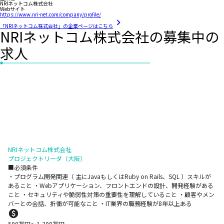
NRIネットコム株式会社
Webサイト
https://www.nri-net.com/company/profile/
「NRIネットコム株式会社」の企業ページはこちら
NRIネットコム株式会社の募集中の
求人
NRIネットコム株式会社
プロジェクトリーダ（大阪）
■必須条件
・プログラム開発関連（ 主にJavaもしくはRuby on Rails、SQL ）スキルが
あること ・Webアプリケーション、フロントエンドの設計、開発経験がある
こと ・セキュリティや脆弱性対策の重要性を理解していること ・顧客やメン
バーとの会話、折衝が可能なこと ・IT業界の職務経験が8年以上ある
500
万円〜
1,200
万円