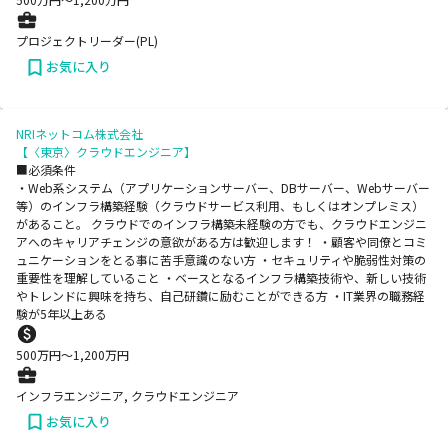
プロジェクトリーダー(PL)
お気に入り
NRIネットコム株式会社
【〈東京〉クラウドエンジニア】
■必須条件
・Web系システム（アプリケーションサーバー、DBサーバー、Webサーバー
等）のインフラ構築経験（クラウドサービス利用、もしくはオンプレミス）
があること。 クラウドでのインフラ構築未経験の方でも、クラウドエンジニ
アへのキャリアチェンジの意欲がある方は歓迎します！ ・顧客や同僚とコミ
ュニケーションをとる事に苦手意識のない方 ・セキュリティや脆弱性対策の
重要性を理解していること ・ベースとなるインフラ構築技術や、新しい技術
やトレンドに興味を持ち、自己研鑽に励むことができる方 ・IT業界の職務経
験が5年以上ある
500
万円〜
1,200
万円
インフラエンジニア, クラウドエンジニア
お気に入り