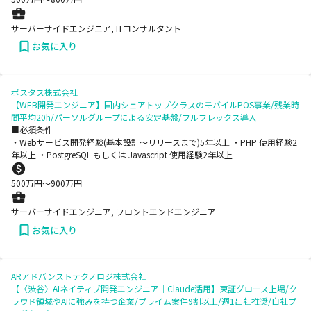
サーバーサイドエンジニア, ITコンサルタント
お気に入り
ポスタス株式会社
【WEB開発エンジニア】国内シェアトップクラスのモバイルPOS事業/残業時
間平均20h/パーソルグループによる安定基盤/フルフレックス導入
■必須条件
・Webサービス開発経験(基本設計〜リリースまで)5年以上 ・PHP 使用経験2
年以上 ・PostgreSQL もしくは Javascript 使用経験2年以上
500
万円〜
900
万円
サーバーサイドエンジニア, フロントエンドエンジニア
お気に入り
ARアドバンストテクノロジ株式会社
【〈渋谷〉AIネイティブ開発エンジニア｜Claude活用】東証グロース上場/ク
ラウド領域やAIに強みを持つ企業/プライム案件9割以上/週1出社推奨/自社プ