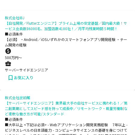
株式会社IBJ
【自社開発／Flutterエンジニア】プライム上場の安定基盤／国内最大級！サ
ービス会員数86000名、加盟店数4100社！／月平均残業時間５時間！
■必須条件
【必須】 ・Android／iOSいずれかのスマートフォンアプリ開発経験 ・チー
ム開発の経験
500
万円〜
サーバーサイドエンジニア
お気に入り
株式会社出前館
【サーバーサイドエンジニア】業界最大手の自社サービスに携われる！／第
二創業期としてスピード感を持って成長中／リモートワーク・裁量労働制な
ど柔軟な働き方が可能/スタンダード
■必須条件
■大卒以上 <下記は必須> - Webアプリケーション開発実務経験 7年以上 -
ビジネスレベルの日本語能力 - コンピュータサイエンスの基礎を身につけて