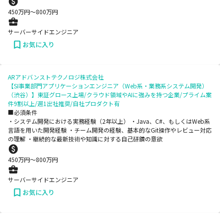
450
万円〜
800
万円
サーバーサイドエンジニア
お気に入り
ARアドバンストテクノロジ株式会社
【SI事業部門アプリケーションエンジニア（Web系・業務系システム開発）
（渋谷）】東証グロース上場/クラウド領域やAIに強みを持つ企業/プライム案
件9割以上/週1出社推奨/自社プロダクト有
■必須条件
・システム開発における実務経験（2年以上） ・Java、C#、もしくはWeb系
言語を用いた開発経験 ・チーム開発の経験、基本的なGit操作やレビュー対応
の理解 ・継続的な最新技術や知識に対する自己研鑽の意欲
450
万円〜
800
万円
サーバーサイドエンジニア
お気に入り