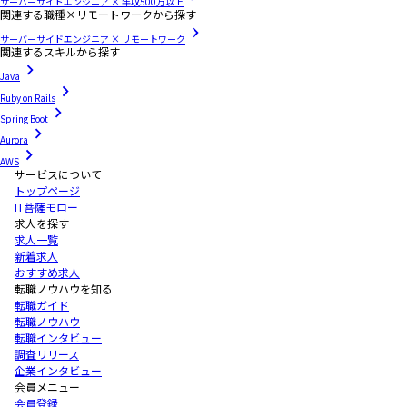
サーバーサイドエンジニア × 年収500万以上
関連する職種×リモートワークから探す
サーバーサイドエンジニア × リモートワーク
関連するスキルから探す
Java
Ruby on Rails
Spring Boot
Aurora
AWS
サービスについて
トップページ
IT菩薩モロー
求人を探す
求人一覧
新着求人
おすすめ求人
転職ノウハウを知る
転職ガイド
転職ノウハウ
転職インタビュー
調査リリース
企業インタビュー
会員メニュー
会員登録