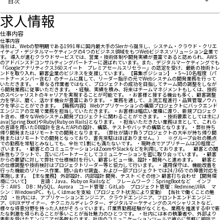
目次
求人情報
仕事内容
仕事内容
当社は、Webの黎明期である1991年に国内最大手のSIerから誕生し、システム・クラウド・クリエ
イティブ・デジタルマーケティングの4つのビジネス領域をもつWebビジネスソリューション企業で
す。 導入が進むクラウドサービスでは、営業・技術体制や開発実績が豊富であると認められ、AWS
のアドバンスドコンサルティングパートナーに選ばれています。また、デジタルマーケティングでも
「Googleアナリティクス360スイート プレミアセールスリセラー」の認定を受け、最新の技術トレ
ンドを取り入れ、顧客企業のビジネスを支援しています。 【募集ポジション】 ・5～10名程度（パ
ートナーメンバー含む）のチームに属して、リーダー指示の元でWebシステムの開発業務を行って
いただきます。 ・単なる作業者ではなく、プロジェクトの成功を目指してチーム間の調整をしなが
ら開発業務に従事いただきます。 ・経験、実績を積み、将来はチームマネジメントもしくは、技術
のスペシャリストのキャリアを実現することが可能です。 ・お客様と接する機会も多く、顧客調整
力を学ぶ、磨く、活かす機会が豊富にあります。 ・業務を通して、上流工程進行・品質管理ノウハ
ウを学ぶことができます。 【職務内容】 Webアプリケーションの構築プロジェクトにバックエンド
エンジニアの立場で業務を担当していただきます。 ・お客様は幅広い業種に渡り、新規プロジェク
ト含め、様々なWebシステム開発プロジェクトに関わることができます。 ・技術要素としては主にJ
ava(Spring Boot)やRuby(Ruby on Rails)となります。 ・担当いただきたい業務は主として、これら
の言語を用いたDB設計を含んだAPIの設計、構築、テストやバッチの構築となります。 ・弊社持ち
帰り開発またはリモートでの開発となります。 （弊社が請け負うプロジェクトの大半が持ち帰り開
発またはリモートでの開発となっており、客先常駐はほぼありません。） ※グループ会社の拠点
での勤務を常駐とみなしても、全社で1割にも満たないです。 ・現時点でアプリチームは20程度ご
ざいます。 ・顧客とのコミュニケーションはZoomやSlackなどを利用しております。 顧客との関
係性もフラットで、互いにパートナーとしてコミュニケーションを密に取り合っています。 ・顧客
からの要望に対して弊社で仕様検討を行い、顧客レビュー後、設計・開発へと進めます。 顧客と
の仕様調整や技術検討はプロジェクトリーダー等と協力して行います。 ・運用保守は、機能改善を
行った機能のリリース作業、問い合わせ調査、および一部プロジェクトでは24/365での障害対応を
実施します。 【主な業務】 外部設計、内部設計 開発、テスト ＜その他＞ 顧客打ち合わせ 【開発環
境について】 言語：Java、Ruby on Railsなど フレームワーク：SpringBootなど インフ
ラ：AWS DB：MySQL、Aurora コード管理：GitLab プロジェクト管理：Redmine/JIRA マ
シン：WindowsPC、もしくはmacを支給（プロジェクト状況により変動） 【当社で働くことの魅
力】 ・社内には、アプリケーションエンジニア、クラウドエンジニア、フロントエンドエンジニ
ア、UIUXデザイナー、テクニカルディレクター、デジタルマーケティングのスペシャリストなど、
様々な得意分野を持った人材がそろっています。IT業界勤務経験がなくとも、業務を推進する中で新
たな刺激を得られることが多いことが当社魅力のひとつです。 ・社内には本の執筆者や、外部より
表彰を受けたエンジニアが多数おります。社内のコミュニケーションツールで彼らに気軽に相談で