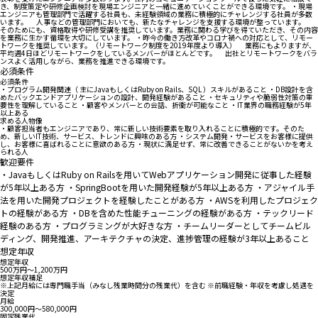
き、制度策定や研修企画検討を現場エンジニアと一緒に進めていくことができる環境です。 ・現場
エンジニアも管理部門で活躍する社員も、未経験領域の業務に積極的にチャレンジする社員が多数
います。 人事などの管理部門においても、新たなチャレンジを支援する環境が整っています。
そのためにも、資格取得や研修受講を推奨しています。業務に関わる学びを得ていただき、その内容
を業務に生かす循環を大切にしています。 ・昨今の働き方改革やコロナ禍への対応として、リモー
トワークを推奨しています。（リモートワーク制度を2019年度より導入） 業務にもよりますが、
平均週4日ほどリモートワークをしているメンバーがほとんどです。 出社とリモートワークをバラ
ンスよく活用しながら、業務を推進できる環境です。
必須条件
必須条件
・プログラム開発関連（ 主にJavaもしくはRuby on Rails、SQL ）スキルがあること ・DB設計を含
めたバックエンドアプリケーションの設計、開発経験があること ・セキュリティや脆弱性対策の重
要性を理解していること ・顧客やメンバーとの会話、折衝が可能なこと ・IT業界の職務経験が5年
以上ある
求める人物像
・顧客担当者もエンジニアであり、常に新しい技術要素を取り入れることに積極的です。そのた
め、新しいIT技術、サービス、トレンドに興味のある方 ・システム開発・サービスをお客様に提供
し、お客様に喜ばれることに意欲のある方 ・現状に満足せず、常に改善できることがないかを考え
られる人
歓迎要件
・JavaもしくはRuby on Railsを用いてWebアプリケーション開発に従事した経験
が5年以上ある方 ・SpringBootを用いた開発経験が5年以上ある方 ・アジャイル手
法を用いた開発プロジェクトを経験したことがある方 ・AWSを利用したプロジェク
トの経験がある方 ・DBを含めた性能チューニングの経験がある方 ・テックリード
経験のある方 ・プログラミングが大好きな方 ・チームリーダーとしてチームビル
ディング、開発推進、アーキテクチャの決定、進捗管理の経験が3年以上あること
想定年収
想定年収
500万円〜1,200万円
想定年収補足
※上記月給には専門職手当（みなし残業時間分の残業代）を含む ※前職経験・年収を考慮し処遇を
決定
月給
300,000円〜580,000円
固定残業代