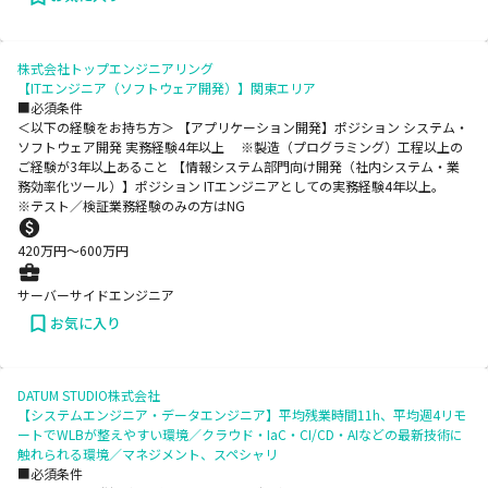
株式会社トップエンジニアリング
【ITエンジニア（ソフトウェア開発）】関東エリア
■必須条件
＜以下の経験をお持ち方＞ 【アプリケーション開発】ポジション システム・
ソフトウェア開発 実務経験4年以上 ※製造（プログラミング）工程以上の
ご経験が3年以上あること 【情報システム部門向け開発（社内システム・業
務効率化ツール）】ポジション ITエンジニアとしての実務経験4年以上。
※テスト／検証業務経験のみの方はNG
420
万円〜
600
万円
サーバーサイドエンジニア
お気に入り
DATUM STUDIO株式会社
【システムエンジニア・データエンジニア】平均残業時間11h、平均週4リモ
ートでWLBが整えやすい環境／クラウド・IaC・CI/CD・AIなどの最新技術に
触れられる環境／マネジメント、スペシャリ
■必須条件