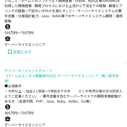
いること - チームでのソフトウェア開発経験 - Oracle、MySQL等のRDBMSを
利用した開発経験 - 開発プロセスにおける上流から下流までの経験 - 顧客ヒア
リングの経験 <下記のいずれかを満たすこと> - サーバーサイドシステムの要
件定義・仕様設計能力 - Java、Kotlin等でのサーバサイドシステム開発・運用
経験
500
万円〜
700
万円
サーバーサイドエンジニア
お気に入り
サイバーエージェントグループ
【ゲーム＆エンタメ事業部(SGE)】サーバーサイドエンジニア（第二新卒採
用）
■必須条件
・大卒以上 ・社会人1年目～5年目までの方 ※この年次以降の方は別求人
よりご応募ください。 ・要件定義を含むサーバーサイドでの開発実務経験が
ある方 （言語不問、PHP、Java、Ruby、Kotlin、Go等）
400
万円〜
700
万円
サーバーサイドエンジニア