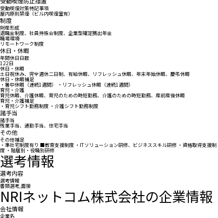
受動喫煙防止措置
受動喫煙対策特記事項
屋内原則禁煙（ビル内喫煙室有）
制度
財産形成
退職金制度、社員持株会制度、企業型確定拠出年金
職場環境
リモートワーク制度
休日・休暇
年間休日日数
122日
休日・休暇
土日祝休み、完全週休二日制、有給休暇、リフレッシュ休暇、年末年始休暇、慶弔休暇
休日・休暇補足
・暑中休暇（連続1週間） ・リフレッシュ休暇（連続1週間）
育児・介護
育児休暇、介護休暇、育児のための時短勤務、介護のための時短勤務、産前産後休暇
育児・介護補足
・育児シフト勤務制度 ・介護シフト勤務制度
諸手当
諸手当
残業手当、通勤手当、住宅手当
その他
その他補足
・準社宅制度有り ■教育支援制度 ・ITソリューション研修、ビジネススキル研修 ・資格取得支援制
度 ・階層別・役職別研修
選考情報
選考内容
選考情報
書類選考,面接
NRIネットコム株式会社の企業情報
会社情報
企業名