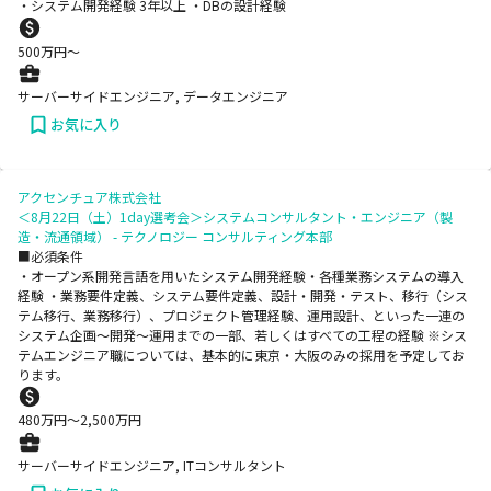
・システム開発経験 3年以上 ・DBの設計経験
500
万円〜
サーバーサイドエンジニア, データエンジニア
お気に入り
アクセンチュア株式会社
＜8月22日（土）1day選考会＞システムコンサルタント・エンジニア（製
造・流通領域） - テクノロジー コンサルティング本部
■必須条件
・オープン系開発言語を用いたシステム開発経験・各種業務システムの導入
経験 ・業務要件定義、システム要件定義、設計・開発・テスト、移行（シス
テム移行、業務移行）、プロジェクト管理経験、運用設計、といった一連の
システム企画～開発～運用までの一部、若しくはすべての工程の経験 ※シス
テムエンジニア職については、基本的に東京・大阪のみの採用を予定してお
ります。
480
万円〜
2,500
万円
サーバーサイドエンジニア, ITコンサルタント