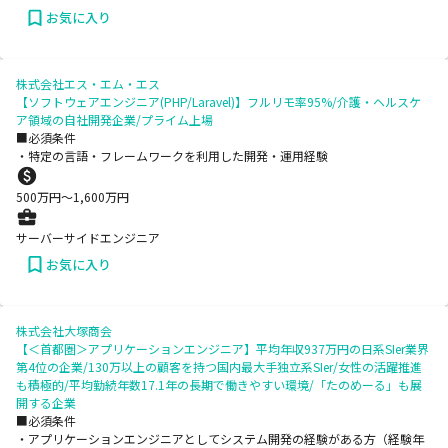
お気に入り
株式会社エス・エム・エス
【ソフトウェアエンジニア(PHP/Laravel)】フルリモ率95%/介護・ヘルスケ
ア領域の自社開発企業/プライム上場
■必須条件
・特定の言語・フレームワークを利用した開発・運用経験
500
万円〜
1,600
万円
サーバーサイドエンジニア
お気に入り
株式会社大塚商会
【＜首都圏＞アプリケーションエンジニア】平均年収937万円の日系SIer業界
第4位の企業/130万以上の顧客を持つ国内最大手独立系SIer/女性の活躍推進
も積極的/平均勤続年数17.1年の長期で働きやすい環境/「たのめーる」も展
開する企業
■必須条件
・アプリケーションエンジニアとしてシステム開発の経験がある方（経験年