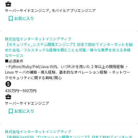
サーバーサイドエンジニア, モバイルアプリエンジニア
お気に入り
株式会社インターネットイニシアティブ
【セキュリティ_システム開発エンジニア】日本で初めてインターネットを始
めた会社／フルスタックな経験を積むことも可能／様々な業界を支える多様
なサービス
■必須条件
・Python/Ruby/Perl/Java の内、いづれかを用いた 2 年以上の開発経験 ・
Linux サーバの構築・導入経験、基本的なオペレーション経験 ・ネットワー
クセキュリティに関する興味/関心
430
万円〜
900
万円
サーバーサイドエンジニア
お気に入り
株式会社インターネットイニシアティブ
【金融系SaaS(SI)_プリケーション開発エンジニア】日本で初めてインターネ