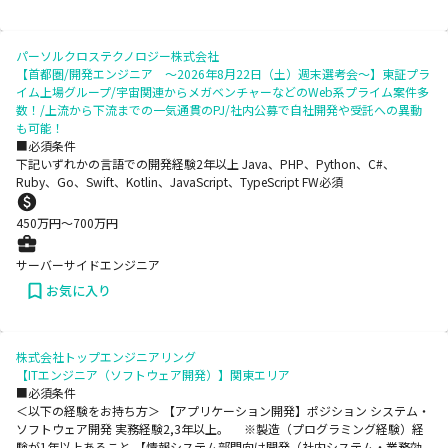
パーソルクロステクノロジー株式会社
【首都圏/開発エンジニア ～2026年8月22日（土）週末選考会～】東証プラ
イム上場グループ/宇宙関連からメガベンチャーなどのWeb系プライム案件多
数！/上流から下流までの一気通貫のPJ/社内公募で自社開発や受託への異動
も可能！
■必須条件
下記いずれかの言語での開発経験2年以上 Java、PHP、Python、C#、
Ruby、Go、Swift、Kotlin、JavaScript、TypeScript FW必須
450
万円〜
700
万円
サーバーサイドエンジニア
お気に入り
株式会社トップエンジニアリング
【ITエンジニア（ソフトウェア開発）】関東エリア
■必須条件
＜以下の経験をお持ち方＞ 【アプリケーション開発】ポジション システム・
ソフトウェア開発 実務経験2,3年以上。 ※製造（プログラミング経験）経
験が1年以上あること 【情報システム部門向け開発（社内システム・業務効