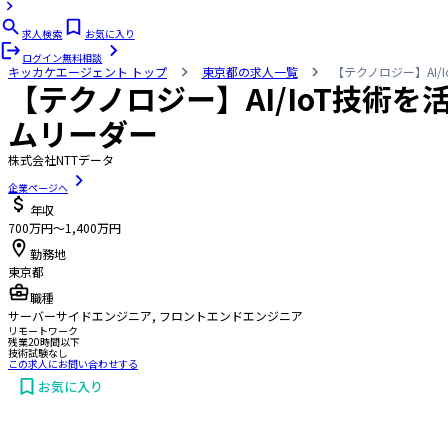
求人検索
お気に入り
ログイン
無料相談
キッカケエージェント
トップ
東京都の求人一覧
【テクノロジー】AI
【テクノロジー】AI/IoT技
ムリーダー
株式会社NTTデータ
企業ページへ
年収
700万円〜1,400万円
勤務地
東京都
職種
サーバーサイドエンジニア, フロントエンドエンジニア
リモートワーク
残業20時間以下
技術試験なし
この求人にお問い合わせする
お気に入り