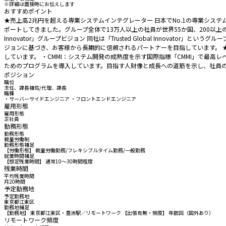
※詳細は面接時にお伝えします
おすすめポイント
★売上高2兆円を超える専業システムインテグレーター 日本でNo.1の専業シス
ポートしてきました。グループ全体で13万人以上の社員が世界55か国、200以上の
Innovator」グループビジョン 同社は「Trusted Global Inno
ジョンに基づき、お客様から長期的に信頼されるパートナーを目指しています。 
しています。 ・CMMI：システム開発の成熟度を示す国際指標「CMMI」で最
ためのプログラムを導入しています。目指す人財像と成長への道筋を示し、社員
ポジション
職位
主任、課長補佐/代理、課長
職種
・サーバーサイドエンジニア ・フロントエンドエンジニア
雇用形態
雇用形態
正社員
勤務形態
勤務形態
裁量労働制
勤務形態補足
【労働形態】 裁量労働勤務/フレキシブルタイム勤務/一般勤務
就業時間補足
【想定残業時間】 通常10～30時間程度
残業時間
平均残業時間
月20時間
予定勤務地
予定勤務地
東京都江東区
勤務地補足
【勤務地】 東京都江東区・豊洲駅／リモートワーク 【出張有無・頻度】 年数回（国外あり）
リモートワーク頻度