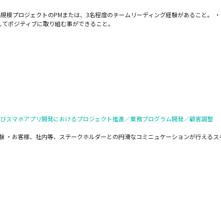
小規模プロジェクトのPMまたは、3名程度のチームリーディング経験があること。
してポジティブに取り組む事ができること。
及びスマホアプリ開発におけるプロジェクト推進／業務プログラム開発／顧客調整
験 ・お客様、社内等、ステークホルダーとの円滑なコミニュケーションが行えるス