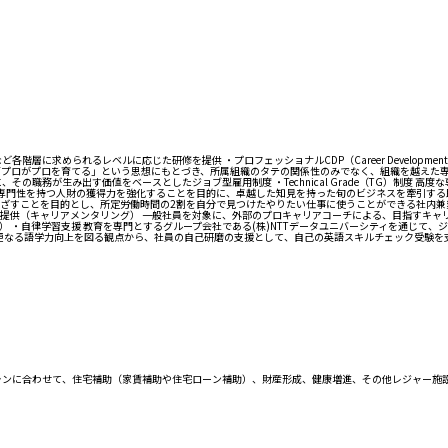
に求められるレベルに応じた研修を提供 ・プロフェッショナルCDP（Career Developmen
がプロを育てる」という思想にもとづき、所属組織のタテの関係性のみでなく、組織を越えた専門性のカテ
の職務が生み出す価値をベースとしたジョブ型雇用制度 ・Technical Grade（TG）制度
DP）制度 高い専門性を持つ人財の獲得力を強化することを目的に、卓越した知見を持った旬のビジネスを
ざすことを目的とし、所定労働時間の2割を自分で見つけたやりたい仕事に使うことができる社内兼業
提供（キャリアメンタリング） 一般社員を対象に、外部のプロキャリアコーチによる、目指すキャ
 ・自律学習支援 教育を専門とするグループ会社である(株)NTTデータユニバーシティを通じて
の更なる語学力向上を図る観点から、社員の自己研磨の支援として、自己の英語スキルチェック受験を
ランに合わせて、住宅補助（家賃補助や住宅ローン補助）、財産形成、健康増進、その他レジャー施