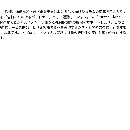
融、製造、通信などさまざまな業界における法人向けシステムの変革をITの力でサ
いただけるパートナー」として活動しています。 ★「Trusted Global
イデアを組み合わせてビジネスイノベーションと社会的課題の解決をサポートします。このビ
先進的サービス開発」と「お客様の変革を実現するシステム開発力の強化」を重視
高い水準です。 ・プロフェッショナルCDP：社員の専門性や変化対応力を強化する
す。