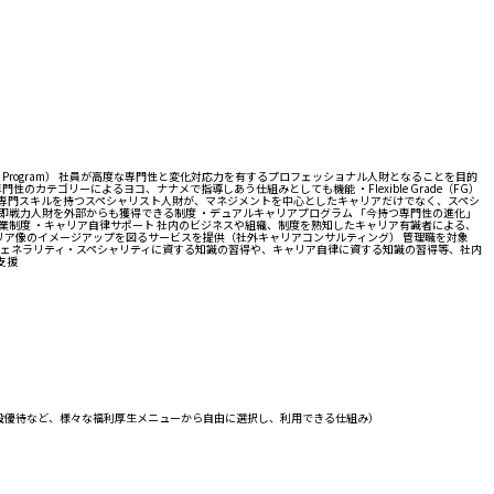
t Program） 社員が高度な専門性と変化対応力を有するプロフェッショナル人財となることを目的
ゴリーによるヨコ、ナナメで指導しあう仕組みとしても機能 ・Flexible Grade（FG）
 高度な専門スキルを持つスペシャリスト人財が、マネジメントを中心としたキャリアだけでなく、スペシ
牽引する即戦力人財を外部からも獲得できる制度 ・デュアルキャリアプログラム 「今持つ専門性の進化」
制度 ・キャリア自律サポート 社内のビジネスや組織、制度を熟知したキャリア有識者による、
リア像のイメージアップを図るサービスを提供（社外キャリアコンサルティング） 管理職を対象
、ジェネラリティ・スペシャリティに資する知識の習得や、キャリア自律に資する知識の習得等、社内
支援
設優待など、様々な福利厚生メニューから自由に選択し、利用できる仕組み）