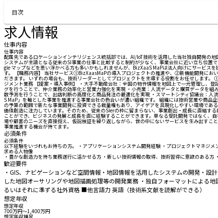
お問い合わせする
目次
求人情報
仕事内容
仕事内容
配属先であるロケーションインテリジェンス統括部では、AI/IoT技術を活用した当社独自開発の地図
システムが主語となる従来のSI事業の仕事と比較すると制約が少なく、事業会社に近い立ち位置で自由
gle マップなどを思い浮かべる方も多いかもしれませんが、BizXaaS MaPは法人向けに
す。 【職務内容】 当社サービス①BizXaasMaPの導入プロジェクトの推進や、②新機能開
だきます。 いずれの場合も、技術リーダーとしてプロジェクトを主導する役割をお任せします。
ジメント業務 【提案・導入事例】 ・大手不動産会社：全国の物件情報を地図上で一元管理し、
グを行うことで、仲介業務の効率化と営業力強化を実現 ・小売業：人流データと購買データを組
数予測を行うことで、出店判断の高度化と商品発注の最適化を実現 ・スマートシティ協議会：人流デ
S MaP」を軸とした事業を推進する事業会社の色合いが濃い組織です。 組織には技術営業や商品
の予算の範囲で新たな事業開発に投資できる裁量権もあり、アイデアを具現化しやすい環境であること
価値創造に注力しています。そのため、従来のSIerの枠に留まらない、事業創出・成長に直結する
ことができ、ビジネスの発展と成長を直に経験することができます。単なる受託開発ではなく、自社
場や顧客のニーズを直接捉え、仮説検証を繰り返しながら、世の中にないサービスを生み出すことが
事業推進する機会が持てます。
必須条件
必須条件
以下経験をいづれもお持ちの方。 ・アプリケーションシステム開発経験 ・プロジェクトマネジメ
求める人物像
・豊かな創造力を持ち業務遂行に活かせる方 ・新しい技術情報の取得、技術習得に意欲のある方
歓迎要件
・GIS、ナビゲーションなど空間情報・地図情報を活用したシステムの開発・設計に関わる経
した地図オーサリングや地図描画処理等の開発業務 ・独自フォーマットによる地図
るいはそれに準ずる社外資格 ■他言語力 英語（技術系文献を読解ができる）
想定年収
想定年収
700万円〜1,400万円
想定年収補足