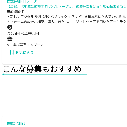
株式会社NTTデータ
【金融】《地域金融機関向け》AI/データ活用領域等における付加価値ある新し
■必須条件
・新しいデジタル技術（AIやパブリッククラウド）を積極的に学んでいく意欲
トフォームの設計、構築、導入、または、 ソフトウェアを用いたアーキテク
700
万円〜
1,100
万円
AI・機械学習エンジニア
お気に入り
こんな募集もおすすめ
株式会社IBJ