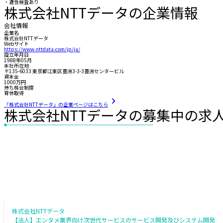
・適性検査あり
株式会社NTTデータの企業情報
会社情報
企業名
株式会社NTTデータ
Webサイト
https://www.nttdata.com/jp/ja/
設立年月日
1988年05月
本社所在地
〒135-6033 東京都江東区豊洲3-3-3豊洲センタービル
資本金
1000万円
持ち株会制度
育休取得
「株式会社NTTデータ」の企業ページはこちら
株式会社NTTデータの募集中の求
株式会社NTTデータ
【法人】エンタメ業界向け次世代サービスのサービス開発及びシステム開発