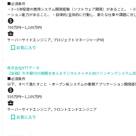
■必須条件
・3～5年程度の商用システム開発経験（ソフトウェア開発）があること。 ・
ーション能力があること。 ・自律的/主体的に行動し、新たな仕事や課題に対
700
万円〜
1,100
万円
サーバーサイドエンジニア, プロジェクトマネージャー(PM)
お気に入り
株式会社NTTデータ
【金融】大手銀行DX戦略を支えるデジタルチャネル向けバンキングシステム
■必須条件
以下、すべて満たすこと ・オープン系システムの業務アプリケーション開発経
550
万円〜
1,100
万円
サーバーサイドエンジニア, フロントエンドエンジニア
お気に入り