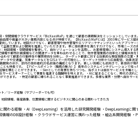
・空間情報クラウドサービス「BizXaasMaP」を通じて顧客の課題解決をミッションとしています。
度や裁量が大きい業務内容となる点が特徴です。 【BizXaasS MaPとは】 2003年にサービ
サービスを提供しています。地図だけでなく、顧客管理や物件管理やエリアマーケティングといったアプ
発において企画立案および開発を推進していただきます。 単に技術要件を満たすだけでなく、市場ニー
 ①：地図情報・空間情報を駆使して、自社ソリューションを活用し、お客様環境にシステム導入する
登記情報や都市計画情報などの関連データを重ね合わせることで、物件管理業務の効率化と情報共有を
み合わせて顧客の行動特性や購買傾向を分析し、ターゲット顧客に対する効果的な販促施策の立案・
ータや交通量、気象データなどをGIS上で一元可視化し、ターゲット分析から広告配信、効果測定まで
企画開発のほか、部内の技術者約20名前後の構成となります。 新しい挑戦にも前向きで、新技術が現
も特長です。 【アピールポイント（職務の魅力）】 長年のシステムインテグレーションで培った技
経験を積むことができます。 ・SIerとしての背景を持ちつつも、当ポストは自社サービスを主軸と
サービスオーナーとして事業を推進する醍醐味を味えます。 ・AIに留まることなく、時代の流れに
できます。 ・特定の顧客に縛られることなく事業推進ができます。多様な業界・分野へ自社サービ
ント／リーダ経験（サブリーダーでも可）
 ・地図情報、衛星画像、位置情報に関するビジネスに関心のある関わってきた方
験 ・AI（DeepLearning）を活用した研究開発経験 ・DeepLearning
情報のDB設計経験 ・クラウドサービス運営に携わった経験 ・組込系開発経験 ・