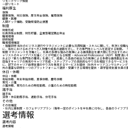
リモートワーク頻度
一部リモート
福利厚生
保険
健康保険、労災保険、厚生年金保険、雇用保険
健康・医療
人間ドック補助、受動喫煙防止措置
制度
財産形成
社員持株会制度、財形貯蓄、企業型確定拠出年金
職場環境
研修制度
職場環境補足
・階層研修 当社のビジネス遂行やマネジメントに必要な汎用知識・スキルに関して、年次と役職など各階層
に、当社におけるめざすべき人財像や成長の道筋を示し、その専門性とレベルを認定する制度。 「プロ
制度 マネジメントを主軸とし、社員の多様な強みの発揮による価値創出を最大限に引き出すために、そ
ャリストのキャリアパスを描くことが可能となる制度 ・Advanced Professional（A
および「新たな専門性の獲得」を通じて、成長した各自の総合力の発揮による多様な価値創出をめ
目指すキャリアの発見やキャリア形成・ステップアップの具体的なやり方を相談できるサービスを
に、部下のキャリア自律支援のやり方を発見するサービスを提供（社外キャリアコンサルティング）
外の豊富な研修を一つのプラットフォームで選択・受講できる環境を提供 ・語学習得支援 社員
休日・休暇
休日・休暇
有給休暇、年末年始休暇、夏季休暇、慶弔休暇
育児・介護
介護休暇、育児のための時短勤務、介護のための時短勤務
諸手当
諸手当
深夜・休日勤務手当、通勤手当、住宅手当
その他
その他補足
・社内公募制度 ・カフェテリアプラン（毎年一定のポイントを全社員に付与し、各自のライフプ
選考情報
選考内容
選考情報