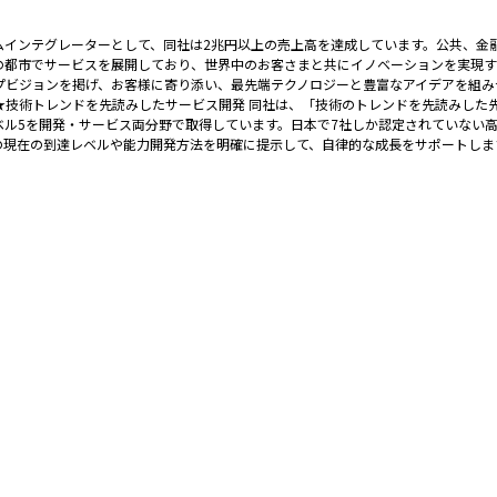
テムインテグレーターとして、同社は2兆円以上の売上高を達成しています。公共、金
都市でサービスを展開しており、世界中のお客さまと共にイノベーションを実現する「信頼
vator」というグループビジョンを掲げ、お客様に寄り添い、最先端テクノロジーと豊富なア
★技術トレンドを先読みしたサービス開発 同社は、「技術のトレンドを先読みした
高レベル5を開発・サービス両分野で取得しています。日本で7社しか認定されていない
の現在の到達レベルや能力開発方法を明確に提示して、自律的な成長をサポートしま