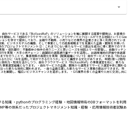
 自社サービスである「BizXaasMaP」のソリューションを軸に展開する提案や開発は、お客様の
ス提供を開始した「地図のクラウドサービス」です。ブラウザーでスクロールができる地図というとGoo
リケーションを併せて提供しており、金融や不動産、小売りなどの業界の企業さまに多く利用されていま
ズの探索、ビジネスモデルの構築、そして事業としての成長戦略までを見据えた企画・開発を主導いた
際のプロジェクトマネジメント ②：これまでにない新たなサービス創出を成功に導く案件でのマネ
実現 ・信託銀行：不動産仲介物件の売りニーズと買いニーズを地図上で一元管理し、自動マッチン
実行を実現 ・大手小売チェーン：店舗前の道路通行量データを活用し、出店候補地の評価や来店客
を行うことで、集客施策の高度化を実現 【配属組織について】 自社サービスである「BizXaa
れるたびに「AIを活用して何ができるだろうか」などと構想する文化があります。 年間1億～2億円
術力・知見を活かしつつ、自社クラウドサービス『BizXaasMaP』の事業運営を核に、新たな
した事業運営組織となります。 ・自社サービスの企画、開発から運用までサービス運営全体に関わる
沿った新たな技術に関われます。 ・自ら企画立案した新たなサービス事業の創出ができます。 市
スを展開し、幅広いビジネスチャンスを追求します。 ・GIS業界の多くの企業や人材と交流し共に
に関する知識 ・pythonのプログラミング経験 ・地図情報特有のDBフォーマットを利用
PMP等の体系だったプロジェクトマネジメント知識・経験 ・応用情報技術者試験あ