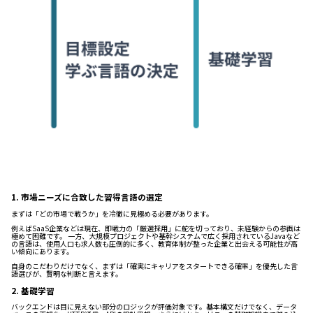
1. 市場ニーズに合致した習得言語の選定
まずは「どの市場で戦うか」を冷徹に見極める必要があります。
例えばSaaS企業などは現在、即戦力の「厳選採用」に舵を切っており、未経験からの参画は
極めて困難です。 一方、大規模プロジェクトや基幹システムで広く採用されているJavaなど
の言語は、使用人口も求人数も圧倒的に多く、教育体制が整った企業と出会える可能性が高
い傾向にあります。
自身のこだわりだけでなく、まずは「確実にキャリアをスタートできる確率」を優先した言
語選びが、賢明な判断と言えます。
2. 基礎学習
バックエンドは目に見えない部分のロジックが評価対象です。基本構文だけでなく、データ