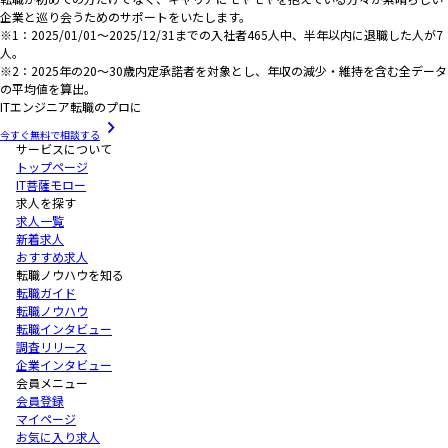
企業と巡り会うためのサポートをいたします。
※1：2025/01/01～2025/12/31までの入社者465人中、半年以内に退職した人が7
人。
※2：2025年の20～30歳内定承諾者を対象とし、年収の減少・維持を含む全データ
の平均値を算出。
ITエンジニア転職のプロに
今すぐ無料で相談する
サービスについて
トップページ
IT菩薩モロー
求人を探す
求人一覧
新着求人
おすすめ求人
転職ノウハウを知る
転職ガイド
転職ノウハウ
転職インタビュー
調査リリース
企業インタビュー
会員メニュー
会員登録
マイページ
お気に入り求人