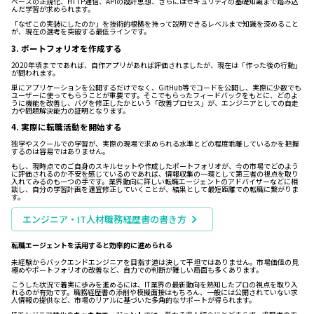
ベースの正規化、HTTP通信、APIの設計思想、さらにはセキュリティの基礎知識まで踏み込
んだ学習が求められます。
「なぜこの実装にしたのか」を技術的根拠を持って説明できるレベルまで知識を深めること
が、現在の選考を突破する最低ラインです。
3. ポートフォリオを作成する
2020年頃までであれば、自作アプリがあれば評価されましたが、現在は「作った後の行動」
が問われます。
単にアプリケーションを公開するだけでなく、GitHub等でコードを公開し、実際に少数でも
ユーザーに使ってもらうことが重要です。そこでもらったフィードバックをもとに、どのよ
うに機能を改善し、バグを修正したかという「改善プロセス」が、エンジニアとしての自走
力や問題解決能力の証明となります。
4. 実際に転職活動を開始する
独学やスクールでの学習が、実際の現場で求められる水準とどの程度乖離しているかを把握
するのは容易ではありません。
もし、現時点でのご自身のスキルセットや作成したポートフォリオが、今の市場でどのよう
に評価されるのか不安を感じているのであれば、情報収集の一環として第三者の視点を取り
入れてみるのも一つの手です。業界動向に詳しい転職エージェントのアドバイザーなどに相
談し、自分の学習計画を適宜修正していくことが、結果として最短距離での転職に繋がりま
す。
エンジニア・IT人材職務経歴書の書き方
転職エージェントを活用すると効率的に進められる
未経験からバックエンドエンジニアを目指す道は決して平坦ではありません。市場価値の見
極めやポートフォリオの改善など、自力での判断が難しい局面も多くあります。
こうした状況で着実に歩みを進めるには、IT業界の最新動向を熟知したプロの視点を取り入
れるのが有効です。職務経歴書の添削や模擬面接はもちろん、一般には公開されていない求
人情報の提供など、市場のリアルに基づいた多角的なサポートが得られます。