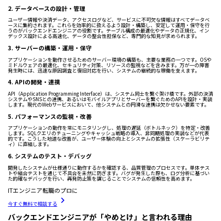
2. データベースの設計・管理
ユーザー情報や決済データ、アクセスログなど、サービスに不可欠な情報はすべてデータベ
ースに集約されます。これらを効率的に扱えるよう設計・構築し、安定して運用・保守を行
うのがバックエンドエンジニアの役割です。テーブル構成の最適化やデータの正規化、イン
デックス設計による高速化、データの整合性担保など、専門的な知見が求められます。
3. サーバーの構築・運用・保守
アプリケーションを動作させるためのサーバー環境の構築も、主要な業務の一つです。OSや
ミドルウェアの最適化、セキュリティ対策、リソースの監視などを含みます。万が一の障害
発生時には、迅速な原因調査と復旧対応を行い、システムの継続的な稼働を支えます。
4. APIの開発・連携
API（Application Programming Interface）は、システム同士を繋ぐ架け橋です。外部の決済
システムやSNSとの連携、あるいはモバイルアプリとサーバーを繋ぐためのAPIを設計・実装
します。現代のWebサービスにおいて、他システムとの円滑な連携は欠かせない要素です。
5. パフォーマンスの監視・改善
アプリケーションの動作を常にモニタリングし、処理の遅延（ボトルネック）を特定・改善
します。SQLクエリのチューニングやキャッシュ戦略の導入、非同期処理の実装などが代表
的です。こうした地道な改善が、ユーザー体験の向上とシステムの拡張性（スケーラビリテ
ィ）に直結します。
6. システムのテスト・デバッグ
開発したシステムが仕様通りに動作するかを確認する、品質管理のプロセスです。単体テス
トや結合テストを通じて不具合を未然に防ぎます。バグが発生した際も、ログ分析に基づい
た的確なデバッグを行い、再発防止策を講じることでシステムの信頼性を高めます。
ITエンジニア転職のプロに
今すぐ無料で相談する
バックエンドエンジニアが「やめとけ」と言われる理由