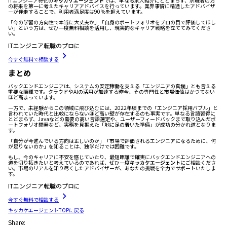
ITエンジニア特化の
キッカケエージェント
では、単なる求人紹介にとどまらず、求職者の方
の将来を第一に考えたキャリアアドバイスを行っています。業界事情に精通したアドバイザ
ーが伴走することで、利用者満足度は90％を超えています。
「今の学習の方向性で本当に大丈夫か」「自身のポートフォリオをプロの目で評価してほし
い」という方は、ぜひ一度無料相談を活用し、現実的なキャリア戦略を立ててみてくださ
い。
ITエンジニア転職のプロに
今すぐ無料で相談する
まとめ
バックエンドエンジニアは、システムの安定稼働を支える「エンジニアの真髄」とも言える
重要な職種です。クラウドやAIの活用が加速する昨今、その専門性と市場価値はかつてない
ほど高まっています。
一方で、未経験からこの領域に飛び込むには、2022年頃までの「エンジニア採用バブル」と
言われていた時代と比較にならないほど高い壁が存在するのも事実です。単なる言語習得に
とどまらず、Javaなどの需要の高い言語選定や、ユーザーフィードバックまで取り込んだポ
ートフォリオ開発など、実務を見据えた「地に足の着いた準備」が成功の分かれ道となりま
す。
「自分が今進んでいる方向は正しいのか」「市場で評価されるエンジニアになるために、何
が足りないのか」を知ることは、独学だけでは困難です。
もし、今のキャリアに不安を感じていたり、最短距離で確実にバックエンドエンジニアへの
道を切り拓きたいと考えているのであれば、ぜひ一度
キッカケエージェント
にご相談くださ
い。市場のリアルを知り尽くしたアドバイザーが、あなたの挑戦を全力でサポートいたしま
す。
ITエンジニア転職のプロに
今すぐ無料で相談する
キッカケエージェントTOPに戻る
Share: