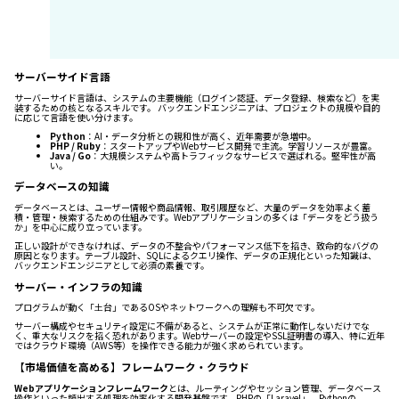
サーバーサイド言語
サーバーサイド言語は、システムの主要機能（ログイン認証、データ登録、検索など）を実
装するための核となるスキルです。 バックエンドエンジニアは、プロジェクトの規模や目的
に応じて言語を使い分けます。
Python
：AI・データ分析との親和性が高く、近年需要が急増中。
PHP / Ruby
：スタートアップやWebサービス開発で主流。学習リソースが豊富。
Java / Go
：大規模システムや高トラフィックなサービスで選ばれる。堅牢性が高
い。
データベースの知識
データベースとは、ユーザー情報や商品情報、取引履歴など、大量のデータを効率よく蓄
積・管理・検索するための仕組みです。Webアプリケーションの多くは「データをどう扱う
か」を中心に成り立っています。
正しい設計ができなければ、データの不整合やパフォーマンス低下を招き、致命的なバグの
原因となります。テーブル設計、SQLによるクエリ操作、データの正規化といった知識は、
バックエンドエンジニアとして必須の素養です。
サーバー・インフラの知識
プログラムが動く「土台」であるOSやネットワークへの理解も不可欠です。
サーバー構成やセキュリティ設定に不備があると、システムが正常に動作しないだけでな
く、重大なリスクを招く恐れがあります。Webサーバーの設定やSSL証明書の導入、特に近年
ではクラウド環境（AWS等）を操作できる能力が強く求められています。
【市場価値を高める】フレームワーク・クラウド
Webアプリケーションフレームワーク
とは、ルーティングやセッション管理、データベース
操作といった頻出する処理を効率化する開発基盤です。PHPの「Laravel」、Pythonの