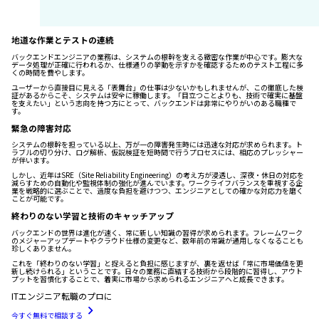
地道な作業とテストの連続
バックエンドエンジニアの業務は、システムの根幹を支える緻密な作業が中心です。膨大な
データ処理が正確に行われるか、仕様通りの挙動を示すかを確認するためのテスト工程に多
くの時間を費やします。
ユーザーから直接目に見える「表舞台」の仕事は少ないかもしれませんが、この徹底した検
証があるからこそ、システムは安全に稼働します。「目立つことよりも、技術で確実に基盤
を支えたい」という志向を持つ方にとって、バックエンドは非常にやりがいのある職種で
す。
緊急の障害対応
システムの根幹を担っている以上、万が一の障害発生時には迅速な対応が求められます。ト
ラブルの切り分け、ログ解析、仮説検証を短時間で行うプロセスには、相応のプレッシャー
が伴います。
しかし、近年はSRE（Site Reliability Engineering）の考え方が浸透し、深夜・休日の対応を
減らすための自動化や監視体制の強化が進んでいます。ワークライフバランスを重視する企
業を戦略的に選ぶことで、過度な負担を避けつつ、エンジニアとしての確かな対応力を磨く
ことが可能です。
終わりのない学習と技術のキャッチアップ
バックエンドの世界は進化が速く、常に新しい知識の習得が求められます。フレームワーク
のメジャーアップデートやクラウド仕様の変更など、数年前の常識が通用しなくなることも
珍しくありません。
これを「終わりのない学習」と捉えると負担に感じますが、裏を返せば「常に市場価値を更
新し続けられる」ということです。日々の業務に直結する技術から段階的に習得し、アウト
プットを習慣化することで、着実に市場から求められるエンジニアへと成長できます。
ITエンジニア転職のプロに
今すぐ無料で相談する