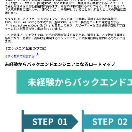
「Django」、Javaの「Spring Boot」などが代表的で、共通処理を共通化することでコード
の再利用性や保守性を飛躍的に高めます。実務では単に書けるだけでなく、これらを用いた
「大規模開発の設計ルール（MVCなど）」を理解していることが、即戦力としての評価に直
結します。
クラウド
は、アプリケーションをインターネット経由で柔軟に運用するための基盤で、
AWS、GCP、Azureがその主流です。近年では、インフラ構築をコードで自動管理する
「Infrastructure as Code（IaC）」も普及しており、スピーディーな環境構築や自動デプロ
イへの対応が現場で強く求められています。
中〜大規模プロジェクトではこれらの活用が前提となるため、習得することで扱える案件の
幅が広がり、高単価・高年収を実現するエンジニアとしての市場価値を確固たるものにでき
ます。
ITエンジニア転職のプロに
今すぐ無料で相談する
未経験からバックエンドエンジニアになるロードマップ