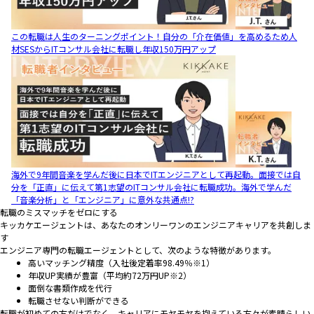
この転職は人生のターニングポイント！自分の「介在価値」を高めるため人
材SESからITコンサル会社に転職し年収150万円アップ
海外で9年間音楽を学んだ後に日本でITエンジニアとして再起動。面接では自
分を「正直」に伝えて第1志望のITコンサル会社に転職成功。海外で学んだ
「音楽分析」と「エンジニア」に意外な共通点!?
転職のミスマッチをゼロにする
キッカケエージェントは、あなたのオンリーワンのエンジニアキャリアを共創しま
す
エンジニア専門の転職エージェントとして、次のような特徴があります。
高いマッチング精度（入社後定着率98.49％※1）
年収UP実績が豊富（平均約72万円UP※2）
面倒な書類作成を代行
転職させない判断ができる
転職が初めての方だけでなく、キャリアにモヤモヤを抱えている方々が素晴らしい