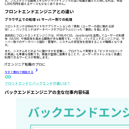
す。フルスタックな開発スキルやクラウドインフラの深い知識を備えた人材になれば、年収
1,000万円を超えるケースも少なくありません。
フロントエンドエンジニアとの違い
ブラウザ上での処理 vs サーバー側での処理
フロントエンドはWebサイトやアプリケーションの「表側（ユーザーの目に触れる部
分）」、バックエンドはデータベースやプログラムといった「裏側」を指します。
具体的にフロントエンドエンジニアは、HTMLやCSS、JavaScriptを活用してユーザーの利便
性（UI/UX）や視認性を高める開発が主な業務です。一方で、バックエンドエンジニアは、サ
ーバー側でのデータベース設計・管理や、システムの安定性を担保することが職務となりま
す。
また、システムをどのように動かすかを定義し、プログラムで実現する「ビジネスロジック
の実装」も重要な役割です。両者が密接に連携することで、ユーザーがストレスなく快適に
利用できるサービスが実現します。
ITエンジニア転職のプロに
今すぐ無料で相談する
フロントエンドとバックエンドの違いは？
バックエンドエンジニアの主な仕事内容6選