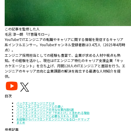
この記事を監修した人
毛呂 淳一朗 「IT菩薩モロー」
YouTubeでITエンジニアの転職やキャリアに関する情報を発信するキャリア
系インフルエンサー。YouTubeチャンネル登録者数は3.4万人（2025年4月時
点）。
エンジニア採用担当としての経験も豊富で、企業が求める人材や視点も熟
知。その経験を活かし、現在はITエンジニア特化のキャリア支援企業「キッ
カケエージェント」を立ち上げ、月間120人のITエンジニアと面談を行う。エ
ンジニアのキャリア志向と企業課題の解決を両立する最適な人材紹介を提
供。
目次
バックエンドエンジニアとは
フロントエンドエンジニアとの違い
バックエンドエンジニアの主な仕事内容6選
バックエンドエンジニアが「やめとけ」と言われる理由
バックエンドエンジニアに必要なスキル・言語
未経験からバックエンドエンジニアになるロードマップ
まとめ
参考記事