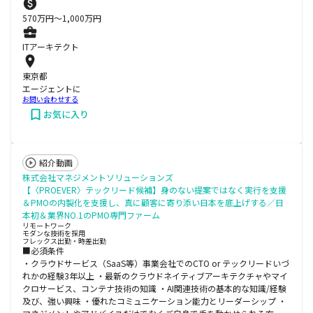
570
万円〜
1,000
万円
ITアーキテクト
東京都
エージェントに
お問い合わせする
お気に入り
紹介動画
株式会社マネジメントソリューションズ
【〈PROEVER〉テックリード候補】身のない提案ではなく実行を支援
＆PMOの内製化を支援し、真に顧客に寄り添い日本を底上げする／日
本初＆業界NO.1のPMO専門ファーム
リモートワーク
モダンな技術を採用
フレックス出勤・時差出勤
■必須条件
・クラウドサービス（SaaS等）事業会社でのCTO or テックリードいづ
れかの経験3年以上 ・最新のクラウドネイティブアーキテクチャやマイ
クロサービス、コンテナ技術の知識 ・AI関連技術の基本的な知識/経験
及び、強い興味 ・優れたコミュニケーション能力とリーダーシップ ・