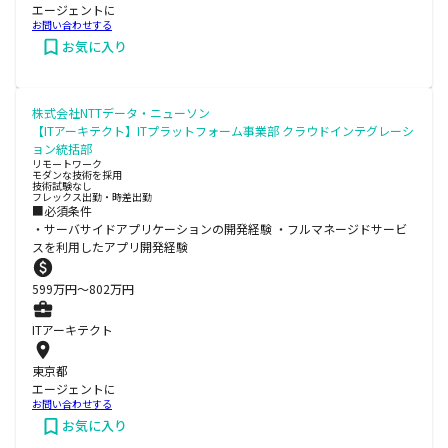
エージェントに
お問い合わせする
お気に入り
株式会社NTTデータ・ニューソン
【ITアーキテクト】ITプラットフォーム事業部 クラウドインテグレーシ
ョン統括部
リモートワーク
モダンな技術を採用
技術試験なし
フレックス出勤・時差出勤
■必須条件
・サーバサイドアプリケーションの開発経験 ・フルマネージドサービ
スを利用したアプリ開発経験
599
万円〜
802
万円
ITアーキテクト
東京都
エージェントに
お問い合わせする
お気に入り