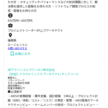
ちの方 ・セキュリティやパフォーマンスなどの技術課題に対して、解
決策を提供した経験をお持ちの方 ・ソフトウェア開発プロセスの知
見・経験をお持ちの方
650
万円〜
800
万円
プロジェクトリーダー(PL), ITアーキテクト
福岡県
エージェントに
お問い合わせする
お気に入り
ARアドバンストテクノロジ株式会社
【渋谷】クラウドインフラ アーキテクト/テックリード
転勤なし
リモートワーク
モダンな技術を採用
技術試験なし
残業20時間以下
■必須条件
・AWSの実務経験 ・要件定義、設計経験 5年以上 ・プロジェクト計
画（WBS／体制／コスト／リスク）の策定・管理 ・AWS環境のアーキ
テクチャレビュー ・チームメンバーの技術・プロジェクトレビュー ・