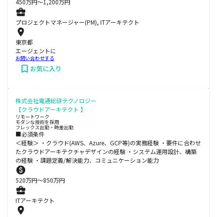
450
万円〜
1,200
万円
プロジェクトマネージャー(PM), ITアーキテクト
東京都
エージェントに
お問い合わせする
お気に入り
株式会社電通総研テクノロジー
【クラウドアーキテクト 】
リモートワーク
モダンな技術を採用
フレックス出勤・時差出勤
■必須条件
＜経験＞ ・クラウド(AWS、Azure、GCP等)の実務経験 ・要件に合わせ
たクラウドアーキテクチャデザインの経験 ・システム運用設計、構築
の経験 ・課題定義/解決能力、コミュニケーション能力
520
万円〜
850
万円
ITアーキテクト