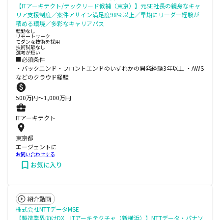
【ITアーキテクト/テックリード候補（東京）】元SE社長の親身なキャ
リア支援制度／案件アサイン満足度98％以上／早期にリーダー経験が
積める環境／多彩なキャリアパス
転勤なし
リモートワーク
モダンな技術を採用
技術試験なし
選考が短い
■必須条件
・バックエンド・フロントエンドのいずれかの開発経験3年以上 ・AWS
などのクラウド経験
500
万円〜
1,000
万円
ITアーキテクト
東京都
エージェントに
お問い合わせする
お気に入り
紹介動画
株式会社NTTデータMSE
【製造業界向けDX ITアーキテクチャ（新横浜）】NTTデータ・パナソ