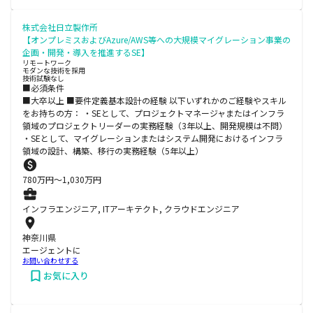
株式会社日立製作所
【オンプレミスおよびAzure/AWS等への大規模マイグレーション事業の
企画・開発・導入を推進するSE】
リモートワーク
モダンな技術を採用
技術試験なし
■必須条件
■大卒以上 ■要件定義基本設計の経験 以下いずれかのご経験やスキル
をお持ちの方： ・SEとして、プロジェクトマネージャまたはインフラ
領域のプロジェクトリーダーの実務経験（3年以上、開発規模は不問）
・SEとして、マイグレーションまたはシステム開発におけるインフラ
領域の設計、構築、移行の実務経験（5年以上）
780
万円〜
1,030
万円
インフラエンジニア, ITアーキテクト, クラウドエンジニア
神奈川県
エージェントに
お問い合わせする
お気に入り