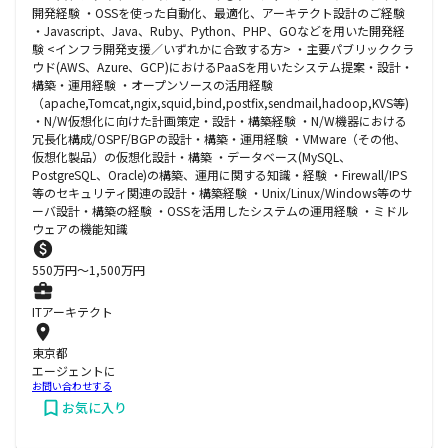
開発経験 ・OSSを使った自動化、最適化、アーキテクト設計のご経験
・Javascript、Java、Ruby、Python、PHP、GOなどを用いた開発経
験 <インフラ開発支援／いずれかに合致する方> ・主要パブリッククラ
ウド(AWS、Azure、GCP)におけるPaaSを用いたシステム提案・設計・
構築・運用経験 ・オープンソースの活用経験
（apache,Tomcat,ngix,squid,bind,postfix,sendmail,hadoop,KVS等)
・N/W仮想化に向けた計画策定・設計・構築経験 ・N/W機器における
冗長化構成/OSPF/BGPの設計・構築・運用経験 ・VMware（その他、
仮想化製品）の仮想化設計・構築 ・データベース(MySQL、
PostgreSQL、Oracle)の構築、運用に関する知識・経験 ・Firewall/IPS
等のセキュリティ関連の設計・構築経験 ・Unix/Linux/Windows等のサ
ーバ設計・構築の経験 ・OSSを活用したシステムの運用経験 ・ミドル
ウェアの機能知識
550
万円〜
1,500
万円
ITアーキテクト
東京都
エージェントに
お問い合わせする
お気に入り