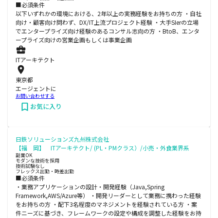
■必須条件
以下いずれかの環境における、2年以上の実務経験をお持ちの方 ・自社
向け・顧客向け問わず、DX/IT上流プロジェクト経験 ・大手SIerの立場
でエンタープライズ向け経験のあるコンサル志向の方 ・BtoB、エンタ
ープライズ向けの営業企画もしくは事業企画
ITアーキテクト
東京都
エージェントに
お問い合わせする
お気に入り
日鉄ソリューションズ九州株式会社
【福 岡】 ITアーキテクト/ (PL・PMクラス）/小売・外食業界系
副業OK
モダンな技術を採用
技術試験なし
フレックス出勤・時差出勤
■必須条件
・業務アプリケーションの設計・開発経験（Java,Spring
Framework,AWS/Azure等） ・開発リーダーとして業務に携わった経験
をお持ちの方 ・配下3名程度のマネジメントを経験されている方 ・案
件ニーズに基づき、フレームワークの設定や構成を調整した経験をお持