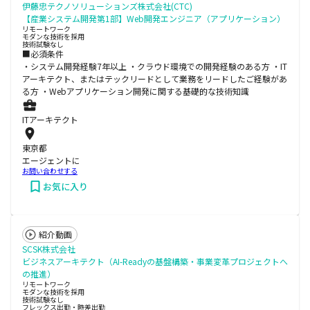
伊藤忠テクノソリューションズ株式会社(CTC)
【産業システム開発第1部】Web開発エンジニア（アプリケーション）
リモートワーク
モダンな技術を採用
技術試験なし
■必須条件
・システム開発経験7年以上 ・クラウド環境での開発経験のある方 ・IT
アーキテクト、またはテックリードとして業務をリードしたご経験があ
る方 ・Webアプリケーション開発に関する基礎的な技術知識
ITアーキテクト
東京都
エージェントに
お問い合わせする
お気に入り
紹介動画
SCSK株式会社
ビジネスアーキテクト（AI-Readyの基盤構築・事業変革プロジェクトへ
の推進）
リモートワーク
モダンな技術を採用
技術試験なし
フレックス出勤・時差出勤