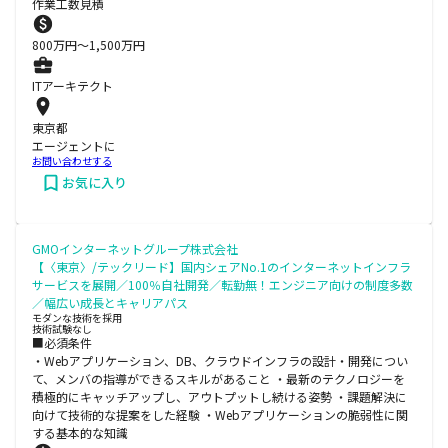
作業工数見積
800
万円〜
1,500
万円
ITアーキテクト
東京都
エージェントに
お問い合わせする
お気に入り
GMOインターネットグループ株式会社
【〈東京〉/テックリード】国内シェアNo.1のインターネットインフラ
サービスを展開／100％自社開発／転勤無！エンジニア向けの制度多数
／幅広い成長とキャリアパス
モダンな技術を採用
技術試験なし
■必須条件
・Webアプリケーション、DB、クラウドインフラの設計・開発につい
て、メンバの指導ができるスキルがあること ・最新のテクノロジーを
積極的にキャッチアップし、アウトプットし続ける姿勢 ・課題解決に
向けて技術的な提案をした経験 ・Webアプリケーションの脆弱性に関
する基本的な知識