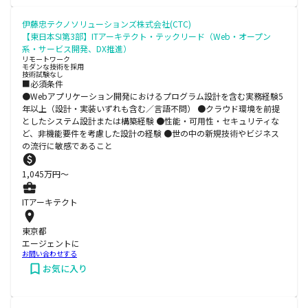
伊藤忠テクノソリューションズ株式会社(CTC)
【東日本SI第3部】ITアーキテクト・テックリード（Web・オープン
系・サービス開発、DX推進）
リモートワーク
モダンな技術を採用
技術試験なし
■必須条件
●Webアプリケーション開発におけるプログラム設計を含む実務経験5
年以上（設計・実装いずれも含む／言語不問） ●クラウド環境を前提
としたシステム設計または構築経験 ●性能・可用性・セキュリティな
ど、非機能要件を考慮した設計の経験 ●世の中の新規技術やビジネス
の流行に敏感であること
1,045
万円〜
ITアーキテクト
東京都
エージェントに
お問い合わせする
お気に入り