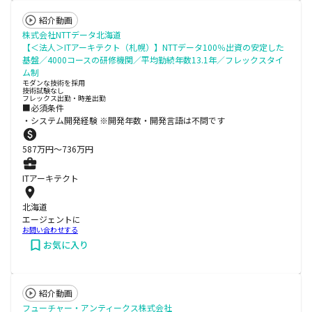
紹介動画
株式会社NTTデータ北海道
【＜法人＞ITアーキテクト（札幌）】NTTデータ100％出資の安定した
基盤／4000コースの研修機関／平均勤続年数13.1年／フレックスタイ
ム制
モダンな技術を採用
技術試験なし
フレックス出勤・時差出勤
■必須条件
・システム開発経験 ※開発年数・開発言語は不問です
587
万円〜
736
万円
ITアーキテクト
北海道
エージェントに
お問い合わせする
お気に入り
紹介動画
フューチャー・アンティークス株式会社