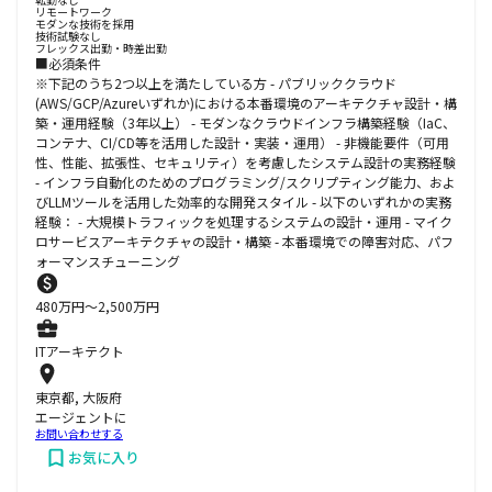
リモートワーク
モダンな技術を採用
技術試験なし
フレックス出勤・時差出勤
■必須条件
※下記のうち2つ以上を満たしている方 - パブリッククラウド
(AWS/GCP/Azureいずれか)における本番環境のアーキテクチャ設計・構
築・運用経験（3年以上） - モダンなクラウドインフラ構築経験（IaC、
コンテナ、CI/CD等を活用した設計・実装・運用） - 非機能要件（可用
性、性能、拡張性、セキュリティ）を考慮したシステム設計の実務経験
- インフラ自動化のためのプログラミング/スクリプティング能力、およ
びLLMツールを活用した効率的な開発スタイル - 以下のいずれかの実務
経験： - 大規模トラフィックを処理するシステムの設計・運用 - マイク
ロサービスアーキテクチャの設計・構築 - 本番環境での障害対応、パフ
ォーマンスチューニング
480
万円〜
2,500
万円
ITアーキテクト
東京都, 大阪府
エージェントに
お問い合わせする
お気に入り