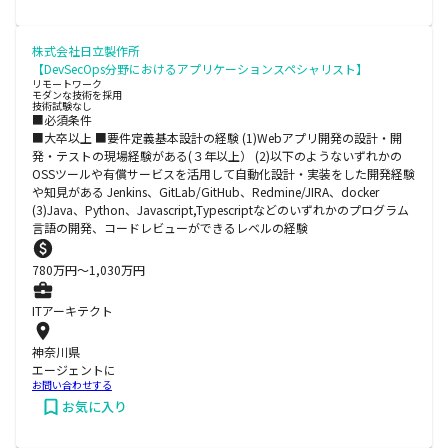
株式会社日立製作所
【DevSecOps分野におけるアプリケーションスペシャリスト】
リモートワーク
モダンな技術を採用
技術試験なし
■必須条件
■大卒以上 ■要件定義基本設計の経験 (1)Webアプリ開発の設計・開
発・テストの現場経験がある(３年以上） (2)以下のようないずれかの
OSSツールや有償サービスを活用して自動化設計・実装をした開発経験
や知見がある Jenkins、GitLab/GitHub、Redmine/JIRA、docker
(3)Java、Python、Javascript,Typescriptなどのいずれかのプログラム
言語の開発、コードレビューができるレベルの経験
780
万円〜
1,030
万円
ITアーキテクト
神奈川県
エージェントに
お問い合わせする
お気に入り