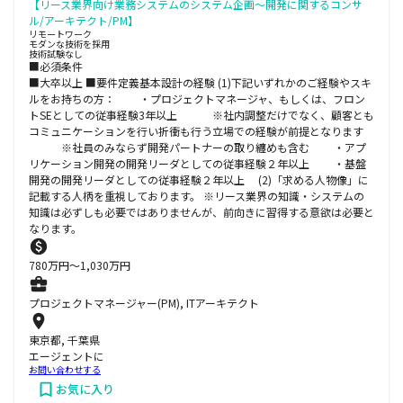
【リース業界向け業務システムのシステム企画～開発に関するコンサ
ル/アーキテクト/PM】
リモートワーク
モダンな技術を採用
技術試験なし
■必須条件
■大卒以上 ■要件定義基本設計の経験 (1)下記いずれかのご経験やスキ
ルをお持ちの方： ・プロジェクトマネージャ、もしくは、フロン
トSEとしての従事経験3年以上 ※社内調整だけでなく、顧客とも
コミュニケーションを行い折衝も行う立場での経験が前提となります
※社員のみならず開発パートナーの取り纏めも含む ・アプ
リケーション開発の開発リーダとしての従事経験２年以上 ・基盤
開発の開発リーダとしての従事経験２年以上 (2)「求める人物像」に
記載する人柄を重視しております。 ※リース業界の知識・システムの
知識は必ずしも必要ではありませんが、前向きに習得する意欲は必要と
なります。
780
万円〜
1,030
万円
プロジェクトマネージャー(PM), ITアーキテクト
東京都, 千葉県
エージェントに
お問い合わせする
お気に入り