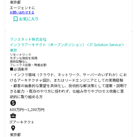
東京都
エージェントに
お問い合わせする
お気に入り
ランスタッド株式会社
インフラアーキテクト（オープンポジション）＜IT Solution Service＞
東京
リモートワーク
モダンな技術を採用
技術試験なし
フレックス出勤・時差出勤
■必須条件
・インフラ領域（クラウド、ネットワーク、サーバーのいずれか）にお
けるアーキテクチャ設計、またはリードエンジニアとしての実務経験
・顧客の抽象的な要望を具体化し、技術的な解決策として提案・説明で
きる能力 ・既存のやり方に捉われず、仕組み作りやプロセス改善に意
欲的に取り組める方
600
万円〜
1,200
万円
ITアーキテクト
東京都