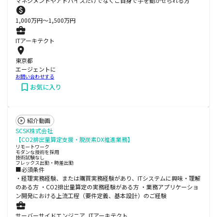
マネジメントやアドバイスだけでなくご自身で手を動かせられる方
1,000
万円〜
1,500
万円
ITアーキテクト
東京都
エージェントに
お問い合わせする
お気に入り
紹介動画
SCSK株式会社
【CO2排出量算定支援・脱炭素DX推進業務】
リモートワーク
モダンな技術を採用
技術試験なし
フレックス出勤・時差出勤
■必須条件
・経理実務経験、または購買実務経験があり、ITシステムに興味・理解
のある方 ・CO2排出量算定の実務経験がある方 ・業務アプリケーショ
ン開発における上流工程（要件定義、基本設計）のご経験
サーバーサイドエンジニア, ITアーキテクト