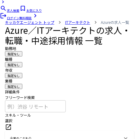
求人検索
お気に入り
ログイン
無料相談
キッカケエージェント
トップ
ITアーキテクト
Azureの求人一覧
Azure／ITアーキテクトの求人・
転職・中途採用情報 一覧
勤務地
指定なし
職種
指定なし
年収
指定なし
業種
指定なし
詳細条件
フリーワード検索
スキル・ツール
選択
企業のこだわり