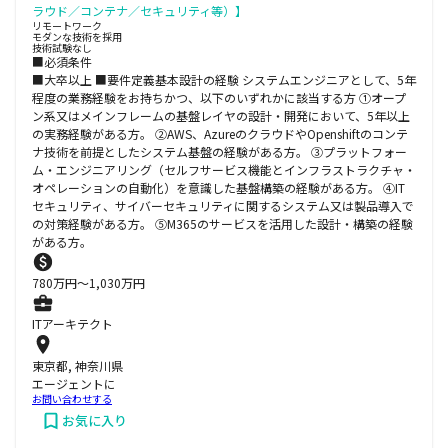
ラウド／コンテナ／セキュリティ等）】
リモートワーク
モダンな技術を採用
技術試験なし
■必須条件
■大卒以上 ■要件定義基本設計の経験 システムエンジニアとして、5年
程度の業務経験をお持ちかつ、以下のいずれかに該当する方 ①オープ
ン系又はメインフレームの基盤レイヤの設計・開発において、5年以上
の実務経験がある方。 ②AWS、AzureのクラウドやOpenshiftのコンテ
ナ技術を前提としたシステム基盤の経験がある方。 ③プラットフォー
ム・エンジニアリング（セルフサービス機能とインフラストラクチャ・
オペレーションの自動化）を意識した基盤構築の経験がある方。 ④IT
セキュリティ、サイバーセキュリティに関するシステム又は製品導入で
の対策経験がある方。 ⑤M365のサービスを活用した設計・構築の経験
がある方。
780
万円〜
1,030
万円
ITアーキテクト
東京都, 神奈川県
エージェントに
お問い合わせする
お気に入り