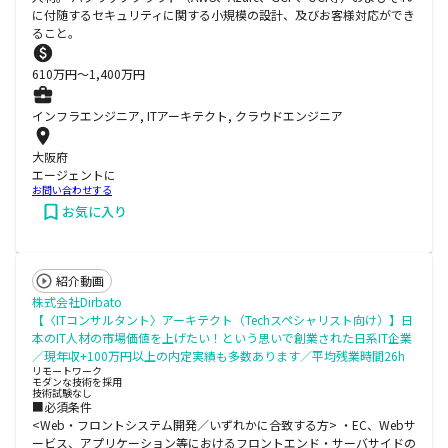
に付随するセキュリティに関する小規模の設計、及びお客様対応ができ
ること。
610
万円〜
1,400
万円
インフラエンジニア, ITアーキテクト, クラウドエンジニア
大阪府
エージェントに
お問い合わせする
お気に入り
紹介動画
株式会社Dirbato
【〈ITコンサルタント〉アーキテクト（Techスペシャリスト向け）】日
本のIT人材の市場価値を上げたい！という思いで創業された日系IT企業
／現年収+100万円以上の内定実績も多数あります／平均残業時間26h
リモートワーク
モダンな技術を採用
技術試験なし
■必須条件
<Web・フロントシステム開発／いずれかに合致する方> ・EC、Webサ
ービス、アプリケーション等におけるフロントエンド・サーバサイドの