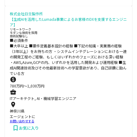
株式会社日立製作所
【生成AIを活用したLumada事業によるお客様のDXを支援するエンジニ
ア】
リモートワーク
モダンな技術を採用
技術試験なし
■必須条件
■大卒以上 ■要件定義基本設計の経験 ■下記の知識・実業務の経験
（3年以上）をお持ちの方 ・システムインテグレーションにおける一連
の開発工程のご経験、もしくはいずれかのフェーズにおける深い経験
・AWS,Azure,GCPの内、いずれかを活用した開発および運用経験 ■生
成AI関連技術及びその他最新技術への学習意欲があり、自己研鑽に励ん
でいる方
780
万円〜
1,030
万円
ITアーキテクト, AI・機械学習エンジニア
神奈川県
エージェントに
お問い合わせする
お気に入り