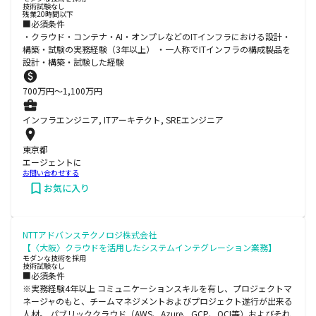
技術試験なし
残業20時間以下
■必須条件
・クラウド・コンテナ・AI・オンプレなどのITインフラにおける設計・
構築・試験の実務経験（3年以上） ・一人称でITインフラの構成製品を
設計・構築・試験した経験
700
万円〜
1,100
万円
インフラエンジニア, ITアーキテクト, SREエンジニア
東京都
エージェントに
お問い合わせする
お気に入り
NTTアドバンステクノロジ株式会社
【〈大阪〉クラウドを活用したシステムインテグレーション業務】
モダンな技術を採用
技術試験なし
■必須条件
※実務経験4年以上 コミュニケーションスキルを有し、プロジェクトマ
ネージャのもと、チームマネジメントおよびプロジェクト遂行が出来る
人材。 パブリッククラウド（AWS、Azure、GCP、OCI等）およびそれ