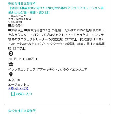
株式会社日立製作所
【金融DX事業拡大に向けたAzure/AWS等のクラウドソリューション事
業創生の企画・開発・導入SE】
リモートワーク
モダンな技術を採用
技術試験なし
■必須条件
■大卒以上 ■要件定義基本設計の経験 下記いずれかのご経験やスキル
をお持ちの方： ・SEとしてプロジェクトマネージャまたは、インフラ
領域のプロジェクトリーダーの実務経験（3年以上、開発規模は不問）
・AzureやAWSなどのパブリッククラウドの設計、構築に関する実務経
験（3年以上）
780
万円〜
1,030
万円
インフラエンジニア, ITアーキテクト, クラウドエンジニア
神奈川県
エージェントに
お問い合わせする
お気に入り
株式会社日立製作所