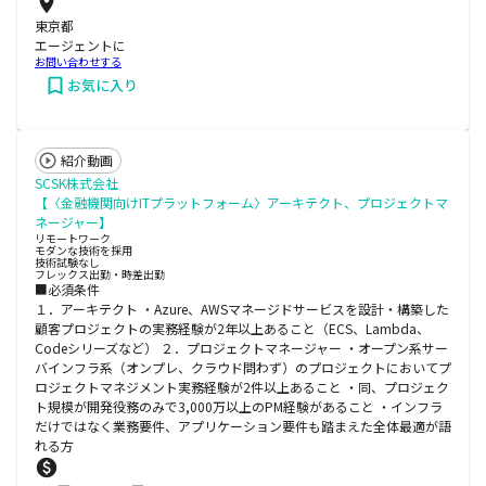
東京都
エージェントに
お問い合わせする
お気に入り
紹介動画
SCSK株式会社
【〈金融機関向けITプラットフォーム〉アーキテクト、プロジェクトマ
ネージャー】
リモートワーク
モダンな技術を採用
技術試験なし
フレックス出勤・時差出勤
■必須条件
１．アーキテクト ・Azure、AWSマネージドサービスを設計・構築した
顧客プロジェクトの実務経験が2年以上あること（ECS、Lambda、
Codeシリーズなど） ２．プロジェクトマネージャー ・オープン系サー
バインフラ系（オンプレ、クラウド問わず）のプロジェクトにおいてプ
ロジェクトマネジメント実務経験が2件以上あること ・同、プロジェク
ト規模が開発役務のみで3,000万以上のPM経験があること ・インフラ
だけではなく業務要件、アプリケーション要件も踏まえた全体最適が語
れる方