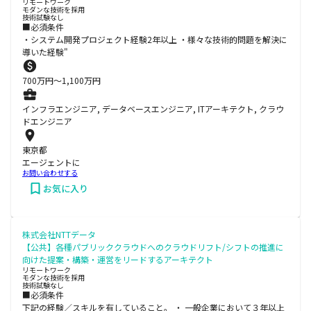
リモートワーク
モダンな技術を採用
技術試験なし
■必須条件
・システム開発プロジェクト経験2年以上 ・様々な技術的問題を解決に
導いた経験"
700
万円〜
1,100
万円
インフラエンジニア, データベースエンジニア, ITアーキテクト, クラウ
ドエンジニア
東京都
エージェントに
お問い合わせする
お気に入り
株式会社NTTデータ
【公共】各種パブリッククラウドへのクラウドリフト/シフトの推進に
向けた提案・構築・運営をリードするアーキテクト
リモートワーク
モダンな技術を採用
技術試験なし
■必須条件
下記の経験／スキルを有していること。 ・ 一般企業において３年以上