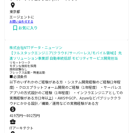
東京都
エージェントに
お問い合わせする
お気に入り
株式会社NTTデータ・ニューソン
【フルスタックエンジニア(クラウド/サーバーレス/モバイル領域)】先
進ソリューション事業部 自動車統括部 モビリティサービス開発担当
リモートワーク
モダンな技術を採用
技術試験なし
フレックス出勤・時差出勤
■必須条件
以下のいずれかのご経験がある方 ・システム開発経験のご経験(2年程
度) ・クロスプラットフォーム開発のご経験（1年程度） ・サーバレス
アプリの方式設計のご経験（1年程度） ・インフラエンジニアとしての
実務経験がある方(2年以上) ・AWSやGCP、Azureなどパブリッククラ
ウドにかかる設計／構築／運用などの実務経験がある方
419
万円〜
802
万円
ITアーキテクト