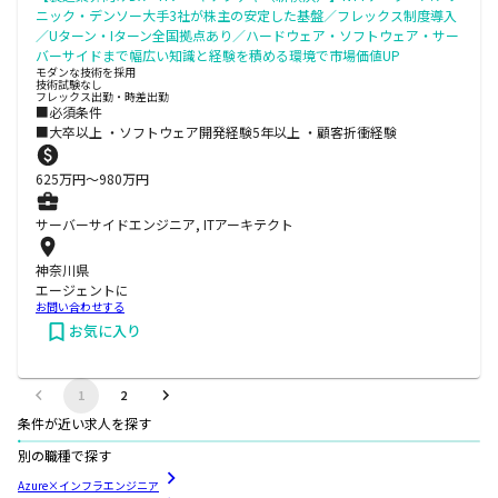
ニック・デンソー大手3社が株主の安定した基盤／フレックス制度導入
／Uターン・Iターン全国拠点あり／ハードウェア・ソフトウェア・サー
バーサイドまで幅広い知識と経験を積める環境で市場価値UP
モダンな技術を採用
技術試験なし
フレックス出勤・時差出勤
■必須条件
■大卒以上 ・ソフトウェア開発経験5年以上 ・顧客折衝経験
625
万円〜
980
万円
サーバーサイドエンジニア, ITアーキテクト
神奈川県
エージェントに
お問い合わせする
お気に入り
1
2
条件が近い求人を探す
別の職種で探す
Azure×インフラエンジニア