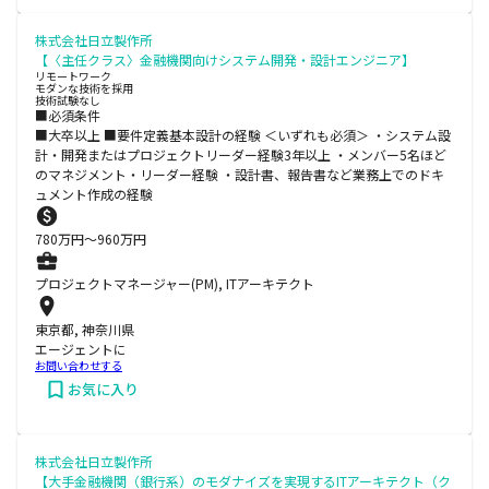
株式会社日立製作所
【〈主任クラス〉金融機関向けシステム開発・設計エンジニア】
リモートワーク
モダンな技術を採用
技術試験なし
■必須条件
■大卒以上 ■要件定義基本設計の経験 ＜いずれも必須＞ ・システム設
計・開発またはプロジェクトリーダー経験3年以上 ・メンバー5名ほど
のマネジメント・リーダー経験 ・設計書、報告書など業務上でのドキ
ュメント作成の経験
780
万円〜
960
万円
プロジェクトマネージャー(PM), ITアーキテクト
東京都, 神奈川県
エージェントに
お問い合わせする
お気に入り
株式会社日立製作所
【大手金融機関（銀行系）のモダナイズを実現するITアーキテクト（ク