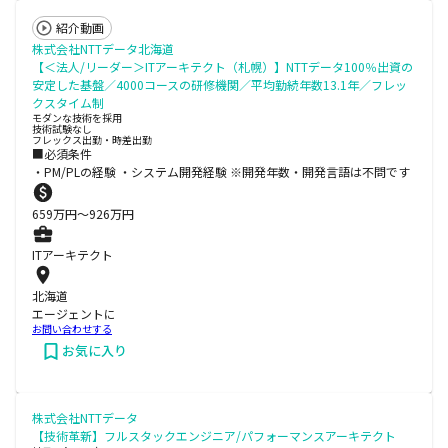
紹介動画
株式会社NTTデータ北海道
【＜法人/リーダー＞ITアーキテクト（札幌）】NTTデータ100％出資の
安定した基盤／4000コースの研修機関／平均勤続年数13.1年／フレッ
クスタイム制
モダンな技術を採用
技術試験なし
フレックス出勤・時差出勤
■必須条件
・PM/PLの経験 ・システム開発経験 ※開発年数・開発言語は不問です
659
万円〜
926
万円
ITアーキテクト
北海道
エージェントに
お問い合わせする
お気に入り
株式会社NTTデータ
【技術革新】フルスタックエンジニア/パフォーマンスアーキテクト