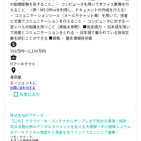
の勤務経験を有すること。 ・ コンピュータを用いてオフィス業務を行
えること （例：MS Officeを利用し、ドキュメントの作成を行える）
・ コミュニケーションツール（メールやチャット等）を用いて、他者
と文面でコミュニケーションを行えること ・ コンピュータに対する一
定レベルの知識を持つこと（資格を参照） ■他言語力 ・ 日本語を用い
て他者とコミュニケーションをとれる ・ 日本語で書かれている技術文
書を読むことができる ■資格 ・ 基本情報技術者
550
万円〜
1,100
万円
ITアーキテクト
東京都
エージェントに
お問い合わせする
お気に入り
株式会社NTTデータ
【公共】クラウド・AI・コンテナからオンプレまで挑める環境！知財・
司法法務分野のデジタルガバメントを支える大規模～中小規模システム
のアーキテクチャ策定から実装を担うインフラエンジニア募集！
リモートワーク
モダンな技術を採用