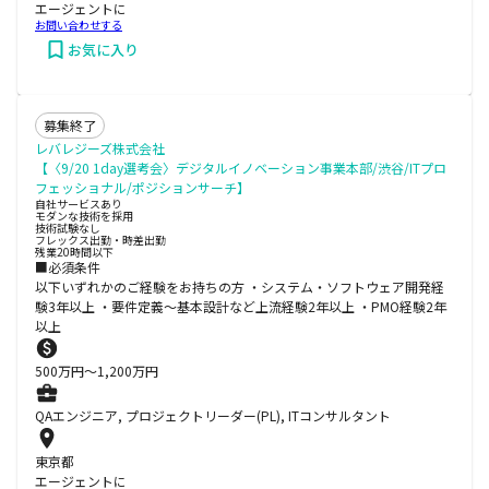
エージェントに
お問い合わせする
お気に入り
募集終了
レバレジーズ株式会社
【〈9/20 1day選考会〉デジタルイノベーション事業本部/渋谷/ITプロ
フェッショナル/ポジションサーチ】
自社サービスあり
モダンな技術を採用
技術試験なし
フレックス出勤・時差出勤
残業20時間以下
■必須条件
以下いずれかのご経験をお持ちの方 ・システム・ソフトウェア開発経
験3年以上 ・要件定義～基本設計など上流経験2年以上 ・PMO経験2年
以上
500
万円〜
1,200
万円
QAエンジニア, プロジェクトリーダー(PL), ITコンサルタント
東京都
エージェントに