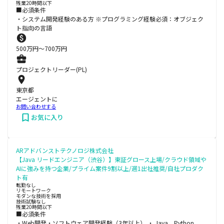
残業20時間以下
■必須条件
・システム開発経験のある方 ※プログラミング経験必須：オブジェク
ト指向の言語
500
万円〜
700
万円
プロジェクトリーダー(PL)
東京都
エージェントに
お問い合わせする
お気に入り
ARアドバンストテクノロジ株式会社
【Java リードエンジニア（渋谷）】東証グロース上場/クラウド領域や
AIに強みを持つ企業/プライム案件9割以上/週1出社推奨/自社プロダク
ト有
転勤なし
リモートワーク
モダンな技術を採用
技術試験なし
残業20時間以下
■必須条件
・Web開発・ソフトウェア開発経験（3年以上） ・ Java、Python、