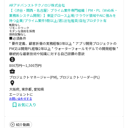
ARアドバンストテクノロジ株式会社
【〈渋谷・関西・名古屋〉プライム案件専門組織｜PM・PL（Web系・
業務系システム開発）】東証グロース上場/クラウド領域やAIに強みを
持つ企業/プライム案件9割以上/週1出社推奨/自社プロダクト有
転勤なし
リモートワーク
モダンな技術を採用
技術試験なし
■必須条件
* 要件定義、顧客折衝の実務経験3年以上 * アプリ開発プロジェクトの
PM又は開発PL経験2年以上 * ウォーターフォールモデルでの開発経験 *
継続的な最新技術や知識に対する自己研鑽の意欲
800
万円〜
1,500
万円
プロジェクトマネージャー(PM), プロジェクトリーダー(PL)
大阪府, 東京都, 愛知県
エージェントに
お問い合わせする
お気に入り
紹介動画