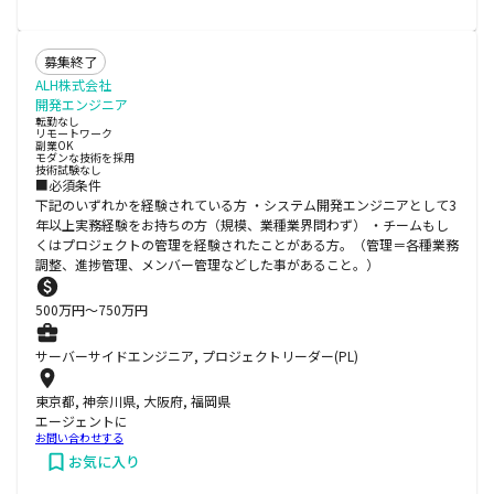
募集終了
ALH株式会社
開発エンジニア
転勤なし
リモートワーク
副業OK
モダンな技術を採用
技術試験なし
■必須条件
下記のいずれかを経験されている方 ・システム開発エンジニアとして3
年以上実務経験をお持ちの方（規模、業種業界問わず） ・チームもし
くはプロジェクトの管理を経験されたことがある方。（管理＝各種業務
調整、進捗管理、メンバー管理などした事があること。）
500
万円〜
750
万円
サーバーサイドエンジニア, プロジェクトリーダー(PL)
東京都, 神奈川県, 大阪府, 福岡県
エージェントに
お問い合わせする
お気に入り