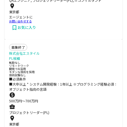
QAエンジニア, プロジェクトリーダー(PL), ITコンサルタント
東京都
エージェントに
お問い合わせする
お気に入り
募集終了
株式会社エスタイル
PL候補
転勤なし
リモートワーク
開発でAI活用
モダンな技術を採用
技術試験なし
■必須条件
■大卒以上 * システム開発経験：1年以上 ※プログラミング経験必須：
オブジェクト指向の言語
500
万円〜
700
万円
プロジェクトリーダー(PL)
東京都