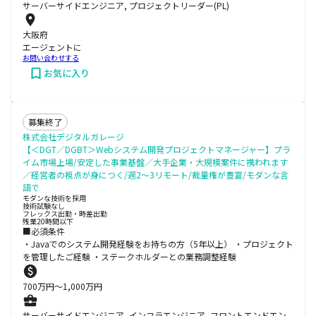
サーバーサイドエンジニア, プロジェクトリーダー(PL)
大阪府
エージェントに
お問い合わせする
お気に入り
募集終了
株式会社デジタルガレージ
【＜DGT／DGBT＞Webシステム開発プロジェクトマネージャー】プラ
イム市場上場/安定した事業基盤／大手企業・大規模案件に携われます
／経営者の視点が身につく/週2～3リモート/裁量権が豊富/モダンな言
語で
モダンな技術を採用
技術試験なし
フレックス出勤・時差出勤
残業20時間以下
■必須条件
・Javaでのシステム開発経験をお持ちの方（5年以上） ・プロジェクト
を管理したご経験 ・ステークホルダーとの業務調整経験
700
万円〜
1,000
万円
サーバーサイドエンジニア, インフラエンジニア, フロントエンドエン