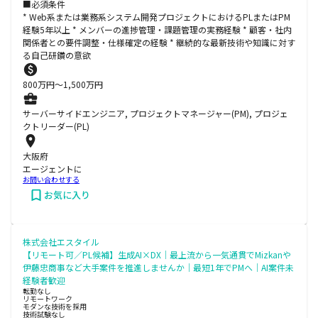
■必須条件
* Web系または業務系システム開発プロジェクトにおけるPLまたはPM
経験5年以上 * メンバーの進捗管理・課題管理の実務経験 * 顧客・社内
関係者との要件調整・仕様確定の経験 * 継続的な最新技術や知識に対す
る自己研鑽の意欲
800
万円〜
1,500
万円
サーバーサイドエンジニア, プロジェクトマネージャー(PM), プロジェ
クトリーダー(PL)
大阪府
エージェントに
お問い合わせする
お気に入り
株式会社エスタイル
【リモート可／PL候補】生成AI×DX｜最上流から一気通貫でMizkanや
伊藤忠商事など大手案件を推進しませんか｜最短1年でPMへ｜AI案件未
経験者歓迎
転勤なし
リモートワーク
モダンな技術を採用
技術試験なし