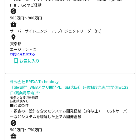
PHP、Goのご経験
500
万円〜
900
万円
サーバーサイドエンジニア, プロジェクトリーダー(PL)
東京都
エージェントに
お問い合わせする
お気に入り
株式会社 BREXA Technology
【SIer部門_WEBアプリ開発PL、SE(大阪)】研修制度充実/年間休日123
日/残業月平均15h
モダンな技術を採用
技術試験なし
■必須条件
・顧客の、設計を含めたシステム開発経験（3年以上） ・OSやサーバ
ーなどシステムを理解した上での開発経験
500
万円〜
750
万円