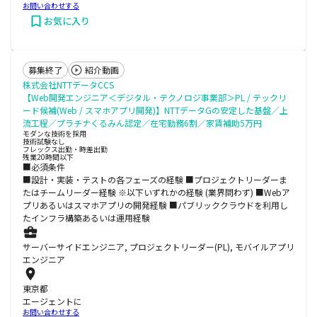
お問い合わせする
お気に入り
募集終了
紹介動画
株式会社NTTデータCCS
【Web開発エンジニア＜デジタル・テクノロジ事業部＞PL / テックリ
ード候補(Web / スマホアプリ開発)】NTTデータGの安定した基盤／上
流工程／プラチナくるみん認定／在宅勤務6割／家賃補助5万円
モダンな技術を採用
技術試験なし
フレックス出勤・時差出勤
残業20時間以下
■必須条件
■設計・実装・テストの各フェーズの経験 ■プロジェクトリーダーま
たはチームリーダー経験 ※以下いずれかの経験 (業界問わず) ■Webア
プリあるいはスマホアプリの開発経験 ■パブリッククラウドを利用し
たインフラ構築あるいは運用経験
サーバーサイドエンジニア, プロジェクトリーダー(PL), モバイルアプリ
エンジニア
東京都
エージェントに
お問い合わせする