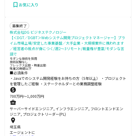
お気に入り
募集終了
株式会社DG ビジネステクノロジー
【＜DGT／DGBT＞Webシステム開発プロジェクトマネージャー】プラ
イム市場上場/安定した事業基盤／大手企業・大規模案件に携われます
／経営者の視点が身につく/週2～3リモート/裁量権が豊富/モダンな言
語で
モダンな技術を採用
技術試験なし
フレックス出勤・時差出勤
残業20時間以下
■必須条件
・Javaでのシステム開発経験をお持ちの方（5年以上） ・プロジェクト
を管理したご経験 ・ステークホルダーとの業務調整経験
700
万円〜
1,000
万円
サーバーサイドエンジニア, インフラエンジニア, フロントエンドエン
ジニア, プロジェクトリーダー(PL)
埼玉県
エージェントに