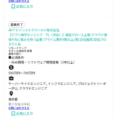
お問い合わせする
お気に入り
募集終了
ARアドバンストテクノロジ株式会社
【アプリ保守エンジニア PL（渋谷）】東証グロース上場/クラウド領
域やAIに強みを持つ企業/プライム案件9割以上/週1出社推奨/自社プロ
ダクト有
リモートワーク
モダンな技術を採用
選考が短い
■必須条件
・Web開発・ソフトウェア開発経験（3年以上）
500
万円〜
700
万円
サーバーサイドエンジニア, インフラエンジニア, プロジェクトリーダ
ー(PL), クラウドエンジニア
東京都
エージェントに
お問い合わせする
お気に入り