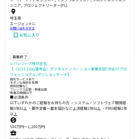
ジニア, プロジェクトリーダー(PL)
埼玉県
エージェントに
お問い合わせする
お気に入り
募集終了
レバレジーズ株式会社
【〈2/15 1day選考会〉デジタルイノベーション事業本部/渋谷/ITプロ
フェッショナル/ポジションサーチ】
自社サービスあり
モダンな技術を採用
技術試験なし
フレックス出勤・時差出勤
残業20時間以下
■必須条件
以下いずれかのご経験をお持ちの方 ・システム・ソフトウェア開発経
験3年以上 ・要件定義～基本設計など上流経験2年以上 ・PMO経験2年
以上
500
万円〜
1,200
万円