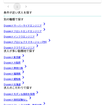
1
条件が近い求人を探す
別の職種で探す
Django×サーバーサイドエンジニア
Django×フロントエンドエンジニア
Django×インフラエンジニア
Django×プロジェクトマネージャー(PM)
Django×クラウドエンジニア
求人が多い勤務地で探す
Django×東京都
Django×大阪府
Django×神奈川県
Django×福岡県
Django×愛知県
Django×北海道
求人のこだわりで探す
Django×モダンな技術を採用
Django×技術試験なし
Django×フレックス出勤・時差出勤