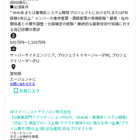
技術試験なし
■必須条件
* Web系または業務系システム開発プロジェクトにおけるPLまたはPM
経験5年以上 * メンバーの進捗管理・課題管理の実務経験 * 顧客・社内
関係者との要件調整・仕様確定の経験 * 継続的な最新技術や知識に対す
る自己研鑽の意欲
800
万円〜
1,500
万円
サーバーサイドエンジニア, プロジェクトマネージャー(PM), プロジェ
クトリーダー(PL)
愛知県
エージェントに
お問い合わせする
お気に入り
ARアドバンストテクノロジ株式会社
【SI事業部門アプリケーションPM/PL（Web系・業務系システム開発）
（渋谷）】東証グロース上場/クラウド領域やAIに強みを持つ企業/プラ
イム案件9割以上/週1出社推奨/自社プロダクト有
リモートワーク
モダンな技術を採用
技術試験なし