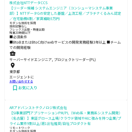
株式会社NTTデータCCS
【リーダー候補 システムエンジニア（コンシューマシステム事業
部）】NTTデータGの安定した基盤／上流工程／プラチナくるみん認定
／在宅勤務6割／家賃補助5万円
モダンな技術を採用
技術試験なし
フレックス出勤・時差出勤
残業20時間以下
■必須条件
■BtoBまたはBtoC向けwebサービスの開発実務経験3年以上 ■チーム
での開発経験
サーバーサイドエンジニア, プロジェクトリーダー(PL)
東京都
エージェントに
お問い合わせする
お気に入り
ARアドバンストテクノロジ株式会社
【SI事業部門アプリケーションPM/PL（Web系・業務系システム開発）
（名古屋）】東証グロース上場/クラウド領域やAIに強みを持つ企業/プ
ライム案件9割以上/週1出社推奨/自社プロダクト有
リモートワーク
モダンな技術を採用