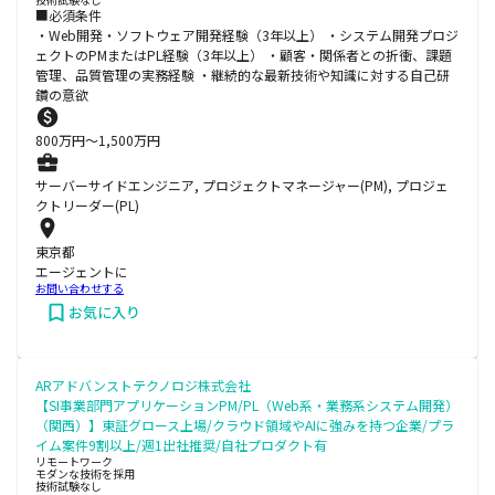
■必須条件
・Web開発・ソフトウェア開発経験（3年以上） ・システム開発プロジ
ェクトのPMまたはPL経験（3年以上） ・顧客・関係者との折衝、課題
管理、品質管理の実務経験 ・継続的な最新技術や知識に対する自己研
鑽の意欲
800
万円〜
1,500
万円
サーバーサイドエンジニア, プロジェクトマネージャー(PM), プロジェ
クトリーダー(PL)
東京都
エージェントに
お問い合わせする
お気に入り
ARアドバンストテクノロジ株式会社
【SI事業部門アプリケーションPM/PL（Web系・業務系システム開発）
（関西）】東証グロース上場/クラウド領域やAIに強みを持つ企業/プラ
イム案件9割以上/週1出社推奨/自社プロダクト有
リモートワーク
モダンな技術を採用
技術試験なし