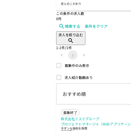
求人のこだわり
この条件の求人数
0
件
検索する
条件をクリア
求人を絞り込む
1
-
1
件/
1
件
1
募集中のみ表示
求人紹介動画あり
募集終了
株式会社ミスミグループ
プロジェクトマネージャ（Webアプリケー
モダンな技術を採用