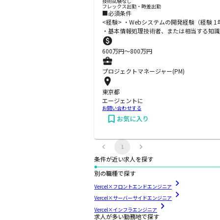
技術試験なし
フレックス出勤・時差出勤
■必須条件
<経験> ・Webシステムの開発経験（経験 1年
・基本情報処理技術者、または相当する知識 
600
万円〜
800
万円
プロジェクトマネージャー(PM)
東京都
エージェントに
お問い合わせする
お気に入り
1
条件が近い求人を探す
別の職種で探す
Vercel×フロントエンドエンジニア
Vercel×サーバーサイドエンジニア
Vercel×インフラエンジニア
求人が多い勤務地で探す