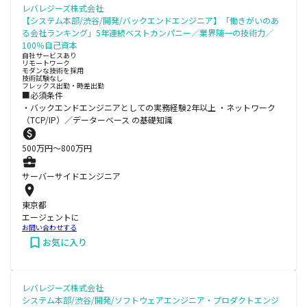
レバレジーズ株式会社
【システム本部/渋谷/開発/バックエンドエンジニア】「働きがいのあ
る会社ランキング」5年連続ベストカンパニー／業界随一の技術力／
100％自己資本
自社サービスあり
リモートワーク
モダンな技術を採用
技術試験なし
フレックス出勤・時差出勤
■必須条件
・バックエンドエンジニアとしての実務経験2年以上 ・ネットワーク
（TCP/IP）／データーベース の基礎知識
500
万円〜
800
万円
サーバーサイドエンジニア
東京都
エージェントに
お問い合わせする
お気に入り
レバレジーズ株式会社
システム本部/渋谷/開発/ソフトウェアエンジニア・プロダクトエンジ