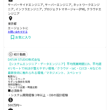
サーバーサイドエンジニア, サーバーエンジニア, ネットワークエンジ
ニア, インフラエンジニア, プロジェクトマネージャー(PM), クラウドエ
ンジニア
東京都
エージェントに
お問い合わせする
お気に入り
紹介動画
DATUM STUDIO株式会社
【システムエンジニア・データエンジニア】平均残業時間11h、平均週
4リモートでWLBが整えやすい環境／クラウド・IaC・CI/CD・AIなどの
最新技術に触れられる環境／マネジメント、スペシャリ
転勤なし
リモートワーク
モダンな技術を採用
技術試験なし
フレックス出勤・時差出勤
■必須条件
・システム開発経験 3年以上 ・DBの設計経験
500
万円〜