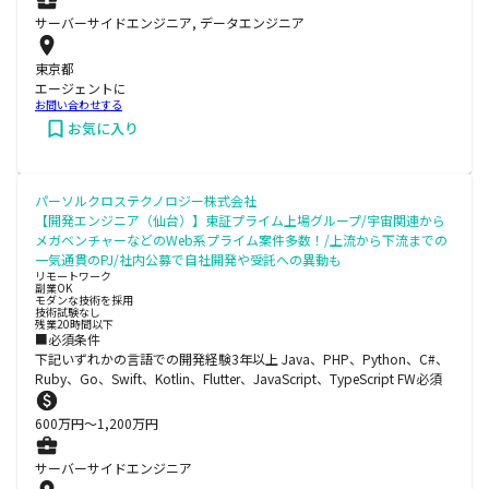
サーバーサイドエンジニア, データエンジニア
東京都
エージェントに
お問い合わせする
お気に入り
パーソルクロステクノロジー株式会社
【開発エンジニア（仙台）】東証プライム上場グループ/宇宙関連から
メガベンチャーなどのWeb系プライム案件多数！/上流から下流までの
一気通貫のPJ/社内公募で自社開発や受託への異動も
リモートワーク
副業OK
モダンな技術を採用
技術試験なし
残業20時間以下
■必須条件
下記いずれかの言語での開発経験3年以上 Java、PHP、Python、C#、
Ruby、Go、Swift、Kotlin、Flutter、JavaScript、TypeScript FW必須
600
万円〜
1,200
万円
サーバーサイドエンジニア