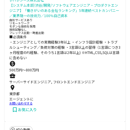
【システム本部/渋谷/開発/ソフトウェアエンジニア・プロダクトエン
ジニア】「働きがいのある会社ランキング」5年連続ベストカンパニー
／業界随一の技術力／100％自己資本
自社サービスあり
リモートワーク
モダンな技術を採用
技術試験なし
フレックス出勤・時差出勤
■必須条件
・エンジニアとしての実務経験3年以上 ・インフラ設計経験 ・トラブ
ルシューティング／負荷対策の経験 ・3言語以上の習得（1言語につき3
ヶ月程度のPJ経験、そのうち1言語は2年以上) ※HTML,CSS,SQLは言語
に含めない
500
万円〜
800
万円
サーバーサイドエンジニア, フロントエンドエンジニア
東京都
エージェントに
お問い合わせする
お気に入り
紹介動画