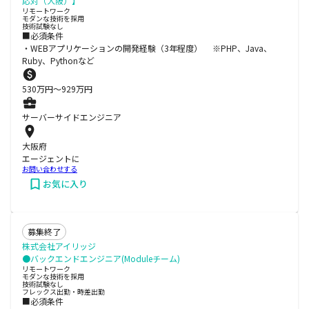
応対（大阪）】
リモートワーク
モダンな技術を採用
技術試験なし
■必須条件
・WEBアプリケーションの開発経験（3年程度） ※PHP、Java、
Ruby、Pythonなど
530
万円〜
929
万円
サーバーサイドエンジニア
大阪府
エージェントに
お問い合わせする
お気に入り
募集終了
株式会社アイリッジ
●バックエンドエンジニア(Moduleチーム)
リモートワーク
モダンな技術を採用
技術試験なし
フレックス出勤・時差出勤
■必須条件