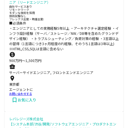
ニア（リードエンジニア）
自社サービスあり
リモートワーク
モダンな技術を採用
技術試験なし
フレックス出勤・時差出勤
■必須条件
・エンジニアとしての実務経験5年以上 ・アーキテクチャ選定経験 ・イ
ンフラ設計経験（サーバ／ストレージ／NW／DB等を含めたグランドデ
ザイン経験） ・トラブルシューティング／負荷対策の経験 ・3言語以上
の習得（1言語につき3ヶ月程度のPJ経験、そのうち1言語は3年以上)
※HTML,CSS,SQLは言語に含めない
900
万円〜
1,500
万円
サーバーサイドエンジニア, フロントエンドエンジニア
東京都
エージェントに
お問い合わせする
お気に入り
レバレジーズ株式会社
【システム本部/渋谷/開発/ソフトウェアエンジニア・プロダクトエン