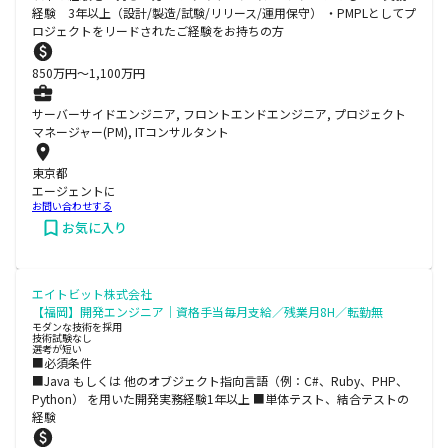
経験 3年以上（設計/製造/試験/リリース/運用保守） ・PMPLとしてプ
ロジェクトをリードされたご経験をお持ちの方
850
万円〜
1,100
万円
サーバーサイドエンジニア, フロントエンドエンジニア, プロジェクト
マネージャー(PM), ITコンサルタント
東京都
エージェントに
お問い合わせする
お気に入り
エイトビット株式会社
【福岡】開発エンジニア｜資格手当毎月支給／残業月8H／転勤無
モダンな技術を採用
技術試験なし
選考が短い
■必須条件
■Java もしくは 他のオブジェクト指向言語（例：C#、Ruby、PHP、
Python） を用いた開発実務経験1年以上 ■単体テスト、結合テストの
経験