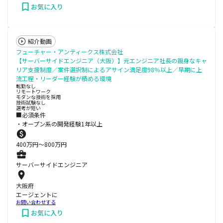
お気に入り
紹介動画
フューチャー・アンティークス株式会社
【サーバーサイドエンジニア（大阪）】元エンジニア社長の親身なキャ
リア支援制度／案件選択制によるアサイン満足度98％以上／早期に上
流工程・リーダー経験が積める環境
転勤なし
リモートワーク
モダンな技術を採用
技術試験なし
選考が短い
■必須条件
・オープン系の開発経験1年以上
400
万円〜
800
万円
サーバーサイドエンジニア
大阪府
エージェントに
お問い合わせする
お気に入り