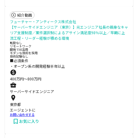
紹介動画
フューチャー・アンティークス株式会社
【サーバーサイドエンジニア（東京）】元エンジニア社長の親身なキャ
リア支援制度／案件選択制によるアサイン満足度98％以上／早期に上
流工程・リーダー経験が積める環境
転勤なし
リモートワーク
開発でAI活用
モダンな技術を採用
技術試験なし
■必須条件
・オープン系の開発経験半年以上
400
万円〜
800
万円
サーバーサイドエンジニア
東京都
エージェントに
お問い合わせする
お気に入り