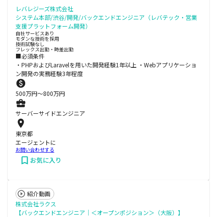
レバレジーズ株式会社
システム本部/渋谷/開発/バックエンドエンジニア（レバテック・営業
支援プラットフォーム開発）
自社サービスあり
モダンな技術を採用
技術試験なし
フレックス出勤・時差出勤
■必須条件
・PHPおよびLaravelを用いた開発経験1年以上 ・Webアプリケーショ
ン開発の実務経験3年程度
500
万円〜
800
万円
サーバーサイドエンジニア
東京都
エージェントに
お問い合わせする
お気に入り
紹介動画
株式会社ラクス
【バックエンドエンジニア｜＜オープンポジション＞（大阪）】