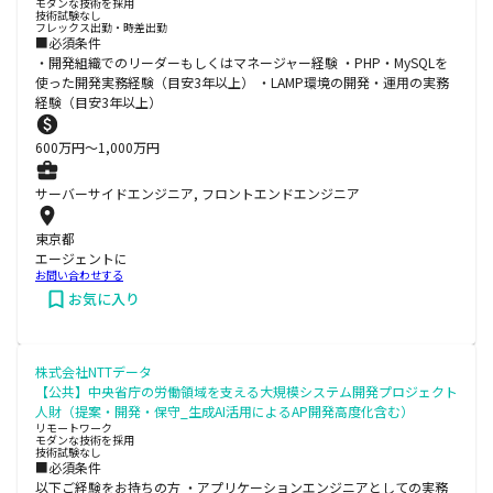
モダンな技術を採用
技術試験なし
フレックス出勤・時差出勤
■必須条件
・開発組織でのリーダーもしくはマネージャー経験 ・PHP・MySQLを
使った開発実務経験（目安3年以上） ・LAMP環境の開発・運用の実務
経験（目安3年以上）
600
万円〜
1,000
万円
サーバーサイドエンジニア, フロントエンドエンジニア
東京都
エージェントに
お問い合わせする
お気に入り
株式会社NTTデータ
【公共】中央省庁の労働領域を支える大規模システム開発プロジェクト
人財（提案・開発・保守_生成AI活用によるAP開発高度化含む）
リモートワーク
モダンな技術を採用
技術試験なし
■必須条件
以下ご経験をお持ちの方 ・アプリケーションエンジニアとしての実務