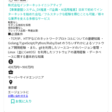
株式会社インターネットイニシアティブ
【事業基盤システム_DX推進・IT企画・AI活用推進】日本で初めてイン
ターネットを始めた会社／フルスタックな経験を積むことも可能／様々
な業界を支える多様なサービス
転勤なし
モダンな技術を採用
技術試験なし
フレックス出勤・時差出勤
■必須条件
・TCP/IP、HTTPなどのネットワークプロトコルについての基礎知識 ・
Golang/TypeScript/Python/Ruby/Dart のうちいずれかによるソフトウ
ェア開発経験 ・また、gitを利用したソースコードのバージョン管理 ・
Linux（主にCentOS）を利用したソフトウェアの運用経験 ・データベ
ースに関する基本的な知識
430
万円〜
900
万円
サーバーサイドエンジニア
東京都
エージェントに
お問い合わせする
お気に入り