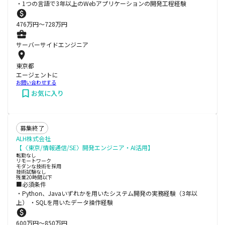
・1つの言語で3年以上のWebアプリケーションの開発工程経験
476
万円〜
728
万円
サーバーサイドエンジニア
東京都
エージェントに
お問い合わせする
お気に入り
募集終了
ALH株式会社
【〈東京/情報通信/SE〉開発エンジニア・AI活用】
転勤なし
リモートワーク
モダンな技術を採用
技術試験なし
残業20時間以下
■必須条件
・Python、Javaいずれかを用いたシステム開発の実務経験（3年以
上） ・SQLを用いたデータ操作経験
600
万円〜
850
万円