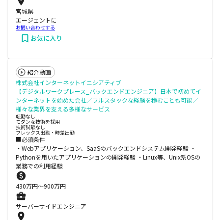
宮城県
エージェントに
お問い合わせする
お気に入り
紹介動画
株式会社インターネットイニシアティブ
【デジタルワークプレース_バックエンドエンジニア】日本で初めてイ
ンターネットを始めた会社／フルスタックな経験を積むことも可能／
様々な業界を支える多様なサービス
転勤なし
モダンな技術を採用
技術試験なし
フレックス出勤・時差出勤
■必須条件
・Webアプリケーション、SaaSのバックエンドシステム開発経験 ・
Pythonを用いたアプリケーションの開発経験 ・Linux等、Unix系OSの
業務での利用経験
430
万円〜
900
万円
サーバーサイドエンジニア