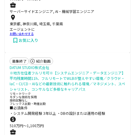
サーバーサイドエンジニア, AI・機械学習エンジニア
東京都, 神奈川県, 埼玉県, 千葉県
エージェントに
お問い合わせする
お気に入り
募集終了
紹介動画
DATUM STUDIO株式会社
※地方在住者フルリモ可※【システムエンジニア・データエンジニア】
平均残業時間11h、フルリモートでWLBが整えやすい環境／クラウド・
IaC・CI/CD・AIなどの最新技術に触れられる環境／マネジメント、スペ
シャリスト、コンサルなど多様なキャリアパス
リモートワーク
モダンな技術を採用
技術試験なし
フレックス出勤・時差出勤
■必須条件
・システム開発経験 3年以上 ・DBの設計または運用の経験
510
万円〜
1,100
万円