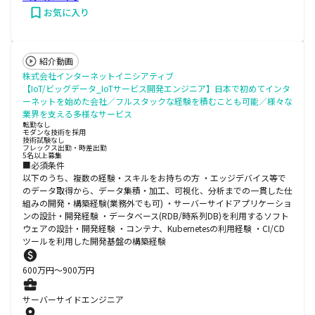
お気に入り
紹介動画
株式会社インターネットイニシアティブ
【IoT/ビッグデータ_IoTサービス開発エンジニア】日本で初めてインタ
ーネットを始めた会社／フルスタックな経験を積むことも可能／様々な
業界を支える多様なサービス
転勤なし
モダンな技術を採用
技術試験なし
フレックス出勤・時差出勤
5名以上募集
■必須条件
以下のうち、複数の経験・スキルをお持ちの方 ・エッジデバイス等で
のデータ取得から、データ集積・加工、可視化、分析までの一貫した仕
組みの開発・構築経験(業務外でも可) ・サーバーサイドアプリケーショ
ンの設計・開発経験 ・データベース(RDB/時系列DB)を利用するソフト
ウェアの設計・開発経験 ・コンテナ、Kubernetesの利用経験 ・CI/CD
ツールを利用した開発基盤の構築経験
600
万円〜
900
万円
サーバーサイドエンジニア