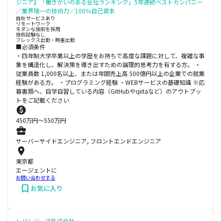
ジニア】「働きがいのある会社ランキング」5年連続ベストカンパニー
／業界随一の技術力／100％自己資本
自社サービスあり
リモートワーク
モダンな技術を採用
技術試験なし
フレックス出勤・時差出勤
■必須条件
・四年制大学卒業以上の学歴をお持ちで高度な課題に対して、複雑な事
象を構造化し、解決策を導き出すための論理的思考力を有する方。 ・
従業員数 1,000名以上、または年間売上高 500億円以上の企業での就業
経験がある方。 ・プログラミング経験 ・WEBサービスの基礎知識 ※応
募書類へ、自学自習している内容（GitHubやqiitaなど）のアウトプッ
トをご記載ください
450
万円〜
550
万円
サーバーサイドエンジニア, フロントエンドエンジニア
東京都
エージェントに
お問い合わせする
お気に入り
レバレジーズ株式会社