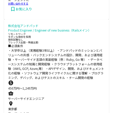
お問い合わせする
お気に入り
株式会社アンドパッド
Product Engineer / Engineer of new business（Railsメイン）
リモートワーク
モダンな技術を採用
技術試験なし
フレックス出勤・時差出勤
■必須条件
・大学卒以上 （実務経験3年以上） ・アンドパッドのミッションとバ
リューへの共感 ・バックエンドシステムの設計、開発、および運用経
験 ・サーバーサイド言語の実装経験（例：Ruby, Go 等） ・データベ
ースシステムの知識と開発経験 ・クラウドプラットフォームの使用経
験（AWS, GCP, Azure,等） ・APIデザイン、開発、およびドキュメント
化の経験 ・ソフトウェア開発ライフサイクルに関する理解 ・プログラ
ミング、デバッグ、およびテストのスキル ・チーム開発の経験
450
万円〜
1,249
万円
サーバーサイドエンジニア
東京都