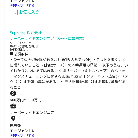
エージェントに
お問い合わせする
お気に入り
Supership株式会社
サーバーサイドエンジニア（C++ / 広告事業）
リモートワーク
モダンな技術を採用
技術試験なし
■必須条件
・C++での開発経験があること (組み込みでもOK) ・テストを書くこと
に慣れていること ・Linuxサーバーの本番運用の経験 ・以下のうち、い
ずれかひとつにあてはまること ※サーバー（ミドルウェア）のパフォ
ーマンスチューニングに関する知識/経験 ※インターネット広告(アドテ
ク) に対する強い興味があること ※大規模配信に対する興味/経験があ
ること
600
万円〜
900
万円
サーバーサイドエンジニア
東京都
エージェントに
お問い合わせする