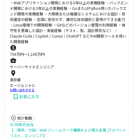
・Webアプリケーション開発における5年以上の実務経験 ・バックエン
ド開発における3年以上の実務経験 ・GoまたはPython用いたバックエ
ンド開発の実務経験 ・大規模または複雑なシステムにおける設計・技
術選定の経験 ・言語に依存せず、適切な技術選択と習得ができる能力
・Linux環境での開発経験 ・Gitなどのバージョン管理の利用経験 ・保
守性を意識した設計・実装経験（テスト、型、設計原則など） ・
Claude Code / Copilot / Cursor / ChatGPT などのAI開発ツールを用い
た開発経験
756
万円〜
1,106
万円
サーバーサイドエンジニア
東京都
エージェントに
お問い合わせする
お気に入り
紹介動画
SCSK株式会社
【〈東京／大阪〉Webフレームワーク構築および導入支援_ITスペシャ
リスト、エンジニア】