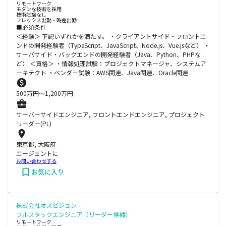
リモートワーク
モダンな技術を採用
技術試験なし
フレックス出勤・時差出勤
■必須条件
＜経験＞ 下記いずれかを満たす。 ・クライアントサイド・フロントエ
ンドの開発経験者（TypeScript、JavaScript、Node.js、Vue.jsなど） ・
サーバサイド・バックエンドの開発経験者（Java、Python、PHPな
ど） ＜資格＞ ・情報処理試験：プロジェクトマネージャ、システムア
ーキテクト ・ベンダー試験：AWS関連、Java関連、Oracle関連
500
万円〜
1,200
万円
サーバーサイドエンジニア, フロントエンドエンジニア, プロジェクト
リーダー(PL)
東京都, 大阪府
エージェントに
お問い合わせする
お気に入り
株式会社オズビジョン
フルスタックエンジニア（リーダー候補）
リモートワーク