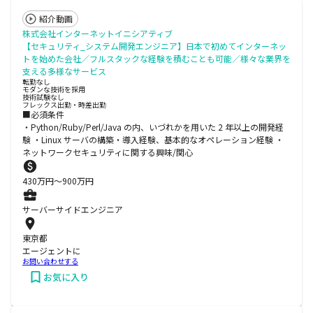
紹介動画
株式会社インターネットイニシアティブ
【セキュリティ_システム開発エンジニア】日本で初めてインターネッ
トを始めた会社／フルスタックな経験を積むことも可能／様々な業界を
支える多様なサービス
転勤なし
モダンな技術を採用
技術試験なし
フレックス出勤・時差出勤
■必須条件
・Python/Ruby/Perl/Java の内、いづれかを用いた 2 年以上の開発経
験 ・Linux サーバの構築・導入経験、基本的なオペレーション経験 ・
ネットワークセキュリティに関する興味/関心
430
万円〜
900
万円
サーバーサイドエンジニア
東京都
エージェントに
お問い合わせする
お気に入り