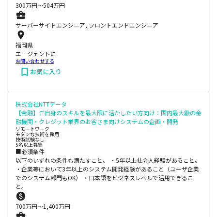
300
万円〜
504
万円
サーバーサイドエンジニア, フロントエンドエンジニア
福岡県
エージェントに
お問い合わせする
お気に入り
株式会社NTTデータ
【金融】ご自身のスキルを最大限に活かしたい方向け：国内最大級の金
融機関・クレジット業界のお客さま向けシステムの企画・開発
リモートワーク
モダンな技術を採用
技術試験なし
5名以上募集
■必須条件
以下のいずれの条件も満たすこと。 ・5年以上社会人経験があること。
・企業等において3年以上のシステム開発経験があること（ユーザ企業
でのシステム部門もOK） ・日本語をビジネスレベルで活用できるこ
と。
700
万円〜
1,400
万円