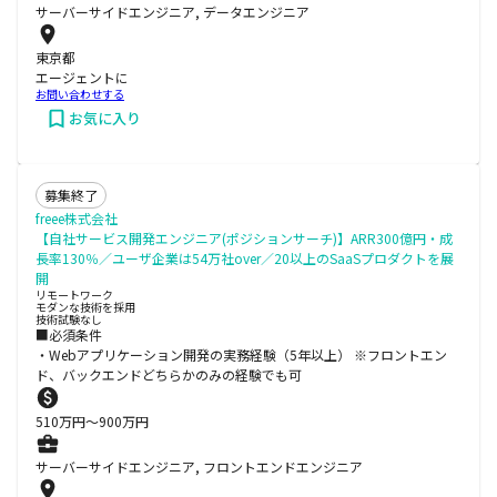
サーバーサイドエンジニア, データエンジニア
東京都
エージェントに
お問い合わせする
お気に入り
募集終了
freee株式会社
【自社サービス開発エンジニア(ポジションサーチ)】ARR300億円・成
長率130％／ユーザ企業は54万社over／20以上のSaaSプロダクトを展
開
リモートワーク
モダンな技術を採用
技術試験なし
■必須条件
・Webアプリケーション開発の実務経験（5年以上） ※フロントエン
ド、バックエンドどちらかのみの経験でも可
510
万円〜
900
万円
サーバーサイドエンジニア, フロントエンドエンジニア