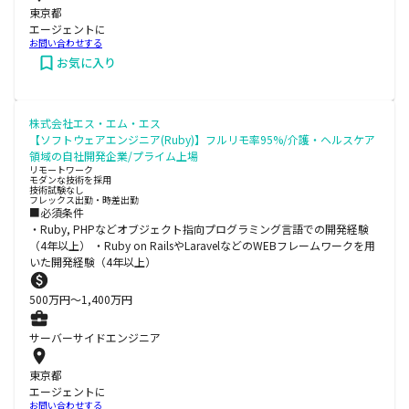
東京都
エージェントに
お問い合わせする
お気に入り
株式会社エス・エム・エス
【ソフトウェアエンジニア(Ruby)】フルリモ率95%/介護・ヘルスケア
領域の自社開発企業/プライム上場
リモートワーク
モダンな技術を採用
技術試験なし
フレックス出勤・時差出勤
■必須条件
・Ruby, PHPなどオブジェクト指向プログラミング言語での開発経験
（4年以上） ・Ruby on RailsやLaravelなどのWEBフレームワークを用
いた開発経験（4年以上）
500
万円〜
1,400
万円
サーバーサイドエンジニア
東京都
エージェントに
お問い合わせする