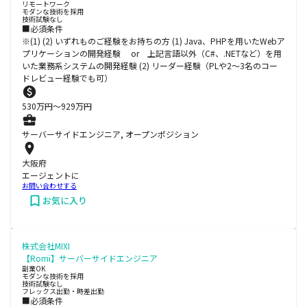
リモートワーク
モダンな技術を採用
技術試験なし
■必須条件
※(1) (2) いずれものご経験をお持ちの方 (1) Java、PHPを用いたWebア
プリケーションの開発経験 or 上記言語以外（C#、.NETなど）を用
いた業務系システムの開発経験 (2) リーダー経験（PLや2～3名のコー
ドレビュー経験でも可）
530
万円〜
929
万円
サーバーサイドエンジニア, オープンポジション
大阪府
エージェントに
お問い合わせする
お気に入り
株式会社MIXI
【Romi】サーバーサイドエンジニア
副業OK
モダンな技術を採用
技術試験なし
フレックス出勤・時差出勤
■必須条件