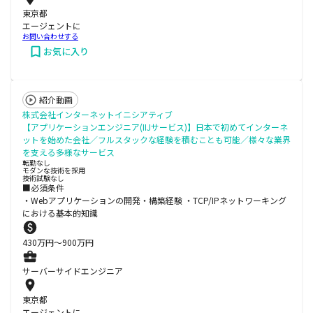
東京都
エージェントに
お問い合わせする
お気に入り
紹介動画
株式会社インターネットイニシアティブ
【アプリケーションエンジニア(IIJサービス)】日本で初めてインターネ
ットを始めた会社／フルスタックな経験を積むことも可能／様々な業界
を支える多様なサービス
転勤なし
モダンな技術を採用
技術試験なし
■必須条件
・Webアプリケーションの開発・構築経験 ・TCP/IPネットワーキング
における基本的知識
430
万円〜
900
万円
サーバーサイドエンジニア
東京都
エージェントに