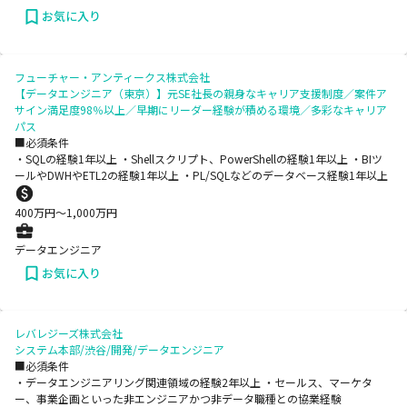
お気に入り
フューチャー・アンティークス株式会社
【データエンジニア（東京）】元SE社長の親身なキャリア支援制度／案件ア
サイン満足度98％以上／早期にリーダー経験が積める環境／多彩なキャリア
パス
■必須条件
・SQLの経験1年以上 ・Shellスクリプト、PowerShellの経験1年以上 ・BIツ
ールやDWHやETL2の経験1年以上 ・PL/SQLなどのデータベース経験1年以上
400
万円〜
1,000
万円
データエンジニア
お気に入り
レバレジーズ株式会社
システム本部/渋谷/開発/データエンジニア
■必須条件
・データエンジニアリング関連領域の経験2年以上 ・セールス、マーケタ
ー、事業企画といった非エンジニアかつ非データ職種との協業経験