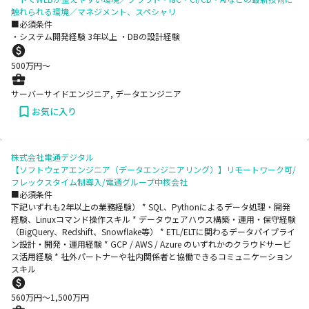
触れられる環境／マネジメント、スペシャリ
■必須条件
・システム開発経験 3年以上 ・DBの設計経験
500
万円〜
サーバーサイドエンジニア, データエンジニア
お気に入り
株式会社電通デジタル
【ソフトウェアエンジニア（データエンジニアリング）】リモートワーク可/
フレックスタイム制導入/電通グループ中核会社
■必須条件
下記いずれも2年以上の業務経験） * SQL、Pythonによるデータ処理・開発
経験、Linuxコマンド操作スキル * データウェアハウス構築・運用・保守経験
（BigQuery、Redshift、Snowflake等） * ETL/ELTに関わるデータパイプライ
ン設計・開発・運用経験 * GCP / AWS / Azure のいずれかのクラウドサービ
ス活用経験 * 社外パートナーや社内関係者と協働できるコミュニケーション
スキル
560
万円〜
1,500
万円