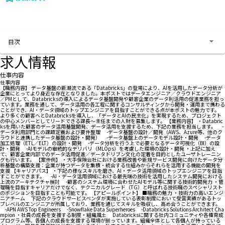
お問い合わせする
目次
求人情報
仕事内容
仕事内容
【職務内容】 データ基盤の新潮流である「Databricks」の登場により、AIを活用したデータ分析が
企業にとってより身近な存在となりました。本ポストではデータエンジニア／クラウドエンジニア
／PMとして、Databricksの導入によるデータ基盤開発や顧客企業のデータ利活用の促進業務を担っ
ています。業務を通して、データ活用の各工程に関するコンサルティングから開発・運用まで携わる
ことができ、AI・データ領域のトップエンジニアを目指すことができる点が本ポストの魅力です。
より多くの顧客へとDatabricksを導入し、「データとAIの民主化」を実現するため、プロジェクト
の中心メンバーとしてリードできる課長～主任までの人財を募集します。 【業務内容】 ・Databric
ksを用いた顧客のデータ活用基盤開発、データ活用を支援するため、下記の業務を担当します。 -
データ利用部門との課題定義および要件整理 -データ基盤の設計／開発（AWS、Azure等、他のク
ラウドと連携したデータ基盤の設計・開発） -データ基盤上のデータモデル設計・開発 -データ
加工処理（ETL／ELT）の設計・開発 -データ分析を行う上で必要となるデータ可視化（BI）の設
計・開発 -AIモデルの継続的なデリバリ（MLOps）を考慮した環境の設計・開発 ・上記に加え
て、顧客企業内部でのデータ活用促進／データドリブン文化の定着を目的としたユーザトレーニン
グも行います。 【案件例】 ・大手保険会社における業務改善や新規サービス開発に向けたデータ分
析基盤の構築支援：企業が持つデータを集積・統合する仕組みからそれらを活用する機能の開発を
支援 【キャリアパス】 ・下記の様なスキルを磨き、AI・データ活用領域のトップエンジニアを目指
すことができます。 -AI・データ活用領域における最先端の技術を活用したシステム開発における
上流のアーキテクチャ検討 -顧客のシステム環境に合わせたAIモデル等に関する技術的開発力 ・管
理職を目指すキャリアだけでなく、テクニカルグレード（TG）と呼ばれる技術職のスペシャリスト
のポジションを目指すことも可能です。 【アピールポイント】 ■職務の魅力 ・技術力の高いエンジ
ニアチーム 下記のクラウドサービスベンダが実施している表彰制度において受賞実績があるトッ
プレベルのエンジニアが所属しており、業務を通じてスキルを吸収し、高め合うことができます。
-APN AWS Top Engineers -Snowflake Data Superheroes -Databricks Solutions Architect Cha
mpion ・社員の成長を支援する制度・組織風土 Databricksに関する社内コミュニティや各種育成
プログラム等、各個人の成長を支援する環境が揃っています。組織全体として各個人が持っている