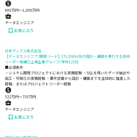
600
万円〜
1,000
万円
データエンジニア
お気に入り
日本ディクス株式会社
【データエンジニア/開発リード】ETL/DWH/BIの設計・構築を牽引する技術
リーダー候補◎上場企業グループ/年休125日
■必須条件
・システム開発プロジェクトにおける実務経験 ・SQLを用いたデータ抽出や
加工・可視化の実務経験 ・要件定義から設計・構築までを主体的に推進した
経験、またはプロジェクトリーダー経験
522
万円〜
755
万円
データエンジニア
お気に入り