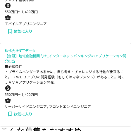
550
万円〜
1,400
万円
モバイルアプリエンジニア
お気に入り
株式会社NTTデータ
【金融】地域金融機関向け_インターネットバンキングのアプリケーション開
発担当
■必須条件
・プライムベンダーであるため、自ら考え・チャレンジする行動が出来るこ
と。 ・ＷＥＢアプリの開発経験（もしくはマネジメント）があること。特に
ＪＡＶＡアプリケーション開発。
550
万円〜
1,400
万円
サーバーサイドエンジニア, フロントエンドエンジニア
お気に入り
こんな募集もおすすめ