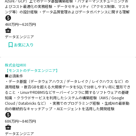
Azure／GCP）上でのデータ基盤構築経験 ・パフォーマンスチューニングお
よびコスト最適化の実務経験 ・データセキュリティ（アクセス制御、マスキ
ング等）の設計経験 ・データ品質管理およびデータガバナンスに関する理解
460
万円〜
620
万円
データエンジニア
お気に入り
株式会社MIXI
【モンストのデータエンジニア】
■必須条件
・データ基盤（データウェアハウス / データレイク / レイクハウス など）の
運用経験 ・数百GBを超える大規模データをSQLで分析しやすい形に整形でき
ること ・LinuxやRDBMSなどサーバーインフラに関するソフトウェアの基礎
知識 ・クラウドサービスを利用したシステムの構築経験（AWS / Google
Cloud / Databricks など） ・実務でのプログラミング経験 ・生成AIの最新動
向の継続的なキャッチアップ ・AIエージェントを活用した開発経験
686
万円〜
840
万円
データエンジニア