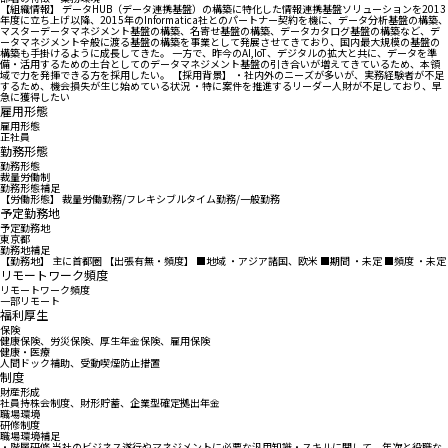
【組織情報】 データHUB（データ連携基盤）の構築に特化した情報連携基盤ソリューションを2013
年度に立ち上げ以降、2015年のInformatica社とのパートナー契約を機に、データ分析基盤の構築、
マスターデータマネジメント基盤の構築、名寄せ基盤の構築、データカタログ基盤の構築など、デ
ータマネジメント全般に渡る基盤の構築を事業として発展させてきており、国内最大規模の基盤の
構築も手掛けるように成長してきた。 一方で、昨今のAI,IoT、デジタルの拡大と共に、データを準
備・活用するための土台としてのデータマネジメント基盤の引き合いが増えてきているため、本領
域で力を発揮できる方を採用したい。 【採用背景】 ・社内外のニーズが多いが、実務経験者が不足
するため、機会損失が生じ始めている状況 ・特に案件を推進するリーダー人財が不足しており、早
急に獲得したい
雇用形態
雇用形態
正社員
勤務形態
勤務形態
裁量労働制
勤務形態補足
【労働形態】 裁量労働勤務/フレキシブルタイム勤務/一般勤務
予定勤務地
予定勤務地
東京都
勤務地補足
【勤務地】 主に首都圏 【出張有無・頻度】 ■地域 ・アジア諸国、欧米 ■期間 ・未定 ■頻度 ・未定
リモートワーク頻度
リモートワーク頻度
一部リモート
福利厚生
保険
健康保険、労災保険、厚生年金保険、雇用保険
健康・医療
人間ドック補助、受動喫煙防止措置
制度
財産形成
社員持株会制度、財形貯蓄、企業型確定拠出年金
職場環境
研修制度
職場環境補足
・階層研修 当社のビジネス遂行やマネジメントに必要な汎用知識・スキルに関して、年次と役職な