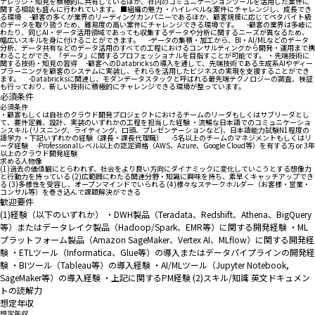
ナレッジ・知見を積極的に共有しているほか、社内のコミュニケーションツールを活用した案件に
関する相談も盛んに行われています。 ■組織の魅力 ・ハイレベルな案件にチャレンジし、成長でき
る環境 -顧客の多くが業界のリーディングカンパニーであるほか、顧客規模に応じてペタバイト級
のデータを取り扱うため、難易度の高い案件にチャレンジできる環境です。 -顧客の業界は多岐に
わたり、同じAI・データ活用領域であっても収集するデータや分析に関するニーズが異なるため、
幅広いスキルを身に付けることができます。 -データの集積・加工から、BI・AI/MLなどのデータ
分析、データ共有などのデータ活用のすべての工程におけるコンサルティングから開発・運用まで携
わることができ、「データ」に関するプロフェッショナルを目指すことが可能です。 ・先端技術に
関する技術・知見の習得 -顧客へのDatabricksの導入を通して、先端技術である生成系AIやディー
プラーニングを顧客のシステムに実装し、それらを活用したビジネスの実現を支援することができ
ます。 -Databricksに関連し、モダンデータスタックと呼ばれる最先端テクノロジーの調査、検証
も行っており、新しい技術に積極的にチャレンジできる環境が整っています。
必須条件
必須条件
・顧客もしくは自社のクラウド開発プロジェクトにおけるチームのリーダもしくはサブリーダとし
て、要件定義、設計、実装のいずれかの工程を担当した経験 ・流暢な日本語でのコミュニケーショ
ンスキル (リスニング、ライティング、口頭、プレゼンテーションなど)、日本語能力試験N1程度の
語学力 ・下記いずれかの経験（課長・課長代理職） -5名以上のチームのマネジメントもしくはリ
ーダ経験 -Professionalレベル以上の認定資格（AWS、Azure、Google Cloud等）を有する方 or 3年
以上のクラウド開発経験
求める人物像
(1)過去の価値観にとらわれず、社会をより良い方向にダイナミックに変化していこうとする想像力
と行動力を持っている (2)広範囲にわたる関連分野・知識に興味を持ち、素早くキャッチアップでき
る (3)多様性を受容し、オープンマインドでいられる (4)様々なステークホルダー（お客様・営業・
コンサル等）を巻き込んで課題解決ができる
歓迎要件
(1)経験（以下のいずれか） ・DWH製品（Teradata、Redshift、Athena、BigQuery
等）またはデータレイク製品（Hadoop/Spark、EMR等）に関する開発経験 ・ML
プラットフォーム製品（Amazon SageMaker、Vertex AI、MLflow）に関する開発経
験 ・ETLツール（Informatica、Glue等）の導入またはデータパイプラインの開発経
験 ・BIツール（Tableau等）の導入経験 ・AI/MLツール（Jupyter Notebook,
SageMaker等）の導入経験 ・上記に関するPM経験 (2)スキル/知識 英文ドキュメン
トの読解力
想定年収
想定年収