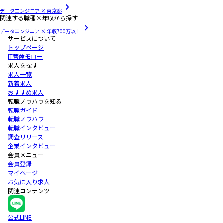
データエンジニア × 東京都
関連する職種×年収から探す
データエンジニア × 年収700万以上
サービスについて
トップページ
IT菩薩モロー
求人を探す
求人一覧
新着求人
おすすめ求人
転職ノウハウを知る
転職ガイド
転職ノウハウ
転職インタビュー
調査リリース
企業インタビュー
会員メニュー
会員登録
マイページ
お気に入り求人
関連コンテンツ
公式LINE