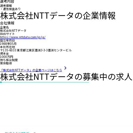
選考内容
選考情報
・適性検査あり
株式会社NTTデータの企業情報
会社情報
企業名
株式会社NTTデータ
Webサイト
https://www.nttdata.com/jp/ja/
設立年月日
1988年05月
本社所在地
〒135-6033 東京都江東区豊洲3-3-3豊洲センタービル
資本金
1000万円
持ち株会制度
育休取得
「株式会社NTTデータ」の企業ページはこちら
株式会社NTTデータの募集中の求人