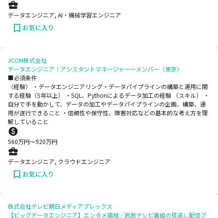
データエンジニア, AI・機械学習エンジニア
お気に入り
JCOM株式会社
データエンジニア｜アシスタントマネージャー～メンバー（東京）
■必須条件
（経験） ・データエンジニアリング・データパイプラインの構築と運用に関
する経験（5年以上） ・SQL、Pythonによるデータ加工の経験 （スキル） ・
自分で手を動かして、データの加工やデータパイプラインの企画、構築、運
用が遂行できること ・信頼性や保守性、障害対応などの基本的な考え方を理
解していること
560
万円〜
920
万円
データエンジニア, クラウドエンジニア
お気に入り
株式会社テレビ朝日メディアプレックス
【ビッグデータエンジニア】エンタメ領域／民放テレビ番組の見逃し配信プ