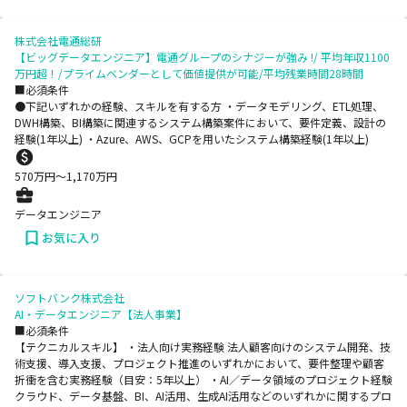
株式会社電通総研
【ビッグデータエンジニア】電通グループのシナジーが強み !/ 平均年収1100
万円超！/プライムベンダーとして価値提供が可能/平均残業時間28時間
■必須条件
●下記いずれかの経験、スキルを有する方 ・データモデリング、ETL処理、
DWH構築、BI構築に関連するシステム構築案件において、要件定義、設計の
経験(1年以上) ・Azure、AWS、GCPを用いたシステム構築経験(1年以上)
570
万円〜
1,170
万円
データエンジニア
お気に入り
ソフトバンク株式会社
AI・データエンジニア【法人事業】
■必須条件
【テクニカルスキル】 ・法人向け実務経験 法人顧客向けのシステム開発、技
術支援、導入支援、プロジェクト推進のいずれかにおいて、要件整理や顧客
折衝を含む実務経験（目安：5年以上） ・AI／データ領域のプロジェクト経験
クラウド、データ基盤、BI、AI活用、生成AI活用などのいずれかに関するプロ