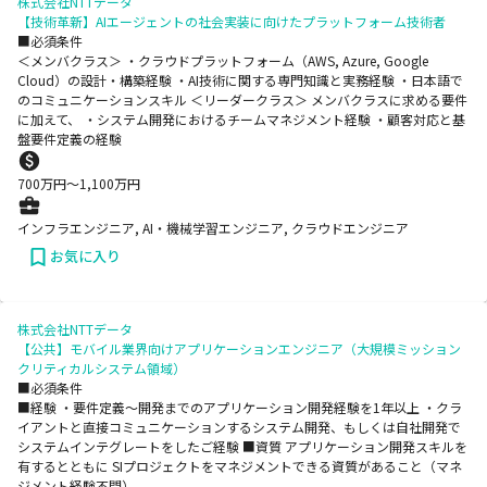
株式会社NTTデータ
【技術革新】AIエージェントの社会実装に向けたプラットフォーム技術者
■必須条件
＜メンバクラス＞ ・クラウドプラットフォーム（AWS, Azure, Google
Cloud）の設計・構築経験 ・AI技術に関する専門知識と実務経験 ・日本語で
のコミュニケーションスキル ＜リーダークラス＞ メンバクラスに求める要件
に加えて、 ・システム開発におけるチームマネジメント経験 ・顧客対応と基
盤要件定義の経験
700
万円〜
1,100
万円
インフラエンジニア, AI・機械学習エンジニア, クラウドエンジニア
お気に入り
株式会社NTTデータ
【公共】モバイル業界向けアプリケーションエンジニア（大規模ミッション
クリティカルシステム領域）
■必須条件
■経験 ・要件定義～開発までのアプリケーション開発経験を1年以上 ・クラ
イアントと直接コミュニケーションするシステム開発、もしくは自社開発で
システムインテグレートをしたご経験 ■資質 アプリケーション開発スキルを
有するとともに SIプロジェクトをマネジメントできる資質があること（マネ
ジメント経験不問）