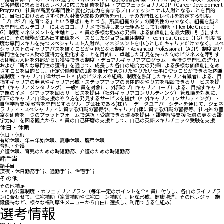
ど各階層に求められるレベルに応じた研修を提供 ・プロフェッショナルCDP（Career Development
Program） 社員が高度な専門性と変化対応力を有するプロフェッショナル人財となることを目的
に、当社におけるめざすべき人財像や成長の道筋を示し、その専門性とレベルを認定する制度。
「プロがプロを育てる」という思想にもとづき、所属組織のタテの関係性のみでなく、組織を越え
た専門性のカテゴリーによるヨコ、ナナメで指導しあう仕組みとしても機能 ・Flexible Grade（F
G）制度 マネジメントを主軸とし、社員の多様な強みの発揮による価値創出を最大限に引き出すた
めに、その職務が生み出す価値をベースとしたジョブ型雇用制度 ・Technical Grade（TG）制度 高
度な専門スキルを持つスペシャリスト人財が、マネジメントを中心としたキャリアだけでなく、スペ
シャリストのキャリアパスを描くことが可能となる制度 ・Advanced Professional（ADP）制度 高い
専門性を持つ人財の獲得力を強化することを目的に、卓越した知見を持った旬のビジネスを牽引す
る即戦力人財を外部からも獲得できる制度 ・デュアルキャリアプログラム 「今持つ専門性の進化」
および「新たな専門性の獲得」を通じて、成長した各自の総合力の発揮による多様な価値創出をめ
ざすことを目的とし、所定労働時間の2割を自分で見つけたやりたい仕事に使うことができる社内兼
業制度 ・キャリア自律サポート 社内のビジネスや組織、制度を熟知したキャリア有識者による、目
指すキャリアの発見やキャリア形成・ステップアップの具体的なやり方を相談できるサービスを提
供（キャリアメンタリング） 一般社員を対象に、外部のプロキャリアコーチによる、目指すキャリ
ア像のイメージアップを図るサービスを提供（社外キャリアコンサルティング） 管理職を対象に、
部下のキャリア自律支援のやり方を発見するサービスを提供（社外キャリアコンサルティング） ・
自律学習支援 教育を専門とするグループ会社である(株)NTTデータユニバーシティを通じて、ジェネ
ラリティ・スペシャリティに資する知識の習得や、キャリア自律に資する知識の習得等、社内外の豊
富な研修を一つのプラットフォームで選択・受講できる環境を提供 ・語学習得支援 社員の更なる語
学力向上を図る観点から、社員の自己研磨の支援として、自己の英語スキルチェック受験を支援
休日・休暇
休日・休暇
有給休暇、年末年始休暇、夏季休暇、慶弔休暇
育児・介護
介護休暇、育児のための時短勤務、介護のための時短勤務
諸手当
諸手当
深夜・休日勤務手当、通勤手当、住宅手当
その他
その他補足
・社内公募制度 ・カフェテリアプラン（毎年一定のポイントを全社員に付与し、各自のライフプラ
ンに合わせて、住宅補助（家賃補助や住宅ローン補助）、財産形成、健康増進、その他レジャー施
設優待など、様々な福利厚生メニューから自由に選択し、利用できる仕組み）
選考情報