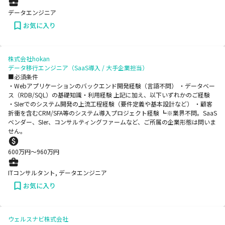
データエンジニア
お気に入り
株式会社hokan
データ移行エンジニア（SaaS導入 / 大手企業担当）
■必須条件
・Webアプリケーションのバックエンド開発経験（言語不問） ・データベー
ス（RDB/SQL）の基礎知識・利用経験 上記に加え、以下いずれかのご経験
・SIerでのシステム開発の上流工程経験（要件定義や基本設計など） ・顧客
折衝を含むCRM/SFA等のシステム導入プロジェクト経験 ┗※業界不問。SaaS
ベンダー、SIer、コンサルティングファームなど、ご所属の企業形態は問いま
せん。
600
万円〜
960
万円
ITコンサルタント, データエンジニア
お気に入り
ウェルスナビ株式会社