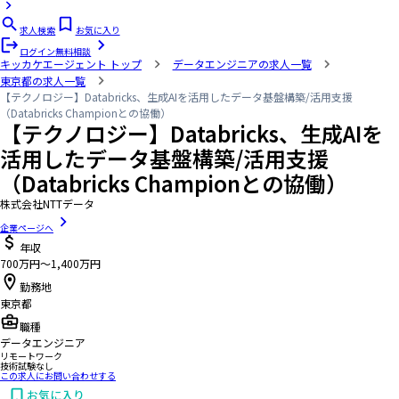
求人検索
お気に入り
ログイン
無料相談
キッカケエージェント
トップ
データエンジニアの求人一覧
東京都の求人一覧
【テクノロジー】Databricks、生成AIを活用したデータ基盤構築/活用支援
（Databricks Championとの協働）
【テクノロジー】Databricks、生成AIを
活用したデータ基盤構築/活用支援
（Databricks Championとの協働）
株式会社NTTデータ
企業ページへ
年収
700万円〜1,400万円
勤務地
東京都
職種
データエンジニア
リモートワーク
技術試験なし
この求人にお問い合わせする
お気に入り