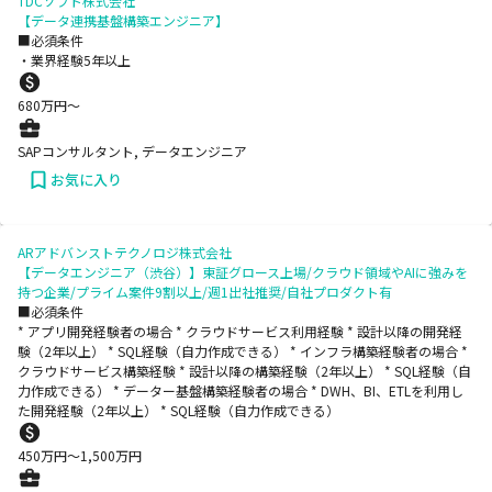
TDCソフト株式会社
【データ連携基盤構築エンジニア】
■必須条件
・業界経験5年以上
680
万円〜
SAPコンサルタント, データエンジニア
お気に入り
ARアドバンストテクノロジ株式会社
【データエンジニア（渋谷）】東証グロース上場/クラウド領域やAIに強みを
持つ企業/プライム案件9割以上/週1出社推奨/自社プロダクト有
■必須条件
* アプリ開発経験者の場合 * クラウドサービス利用経験 * 設計以降の開発経
験（2年以上） * SQL経験（自力作成できる） * インフラ構築経験者の場合 *
クラウドサービス構築経験 * 設計以降の構築経験（2年以上） * SQL経験（自
力作成できる） * データー基盤構築経験者の場合 * DWH、BI、ETLを利用し
た開発経験（2年以上） * SQL経験（自力作成できる）
450
万円〜
1,500
万円