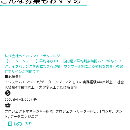
株式会社ベイカレント・テクノロジー
【データエンジニア】平均年収1,100万円超／平均残業時間22hで給与とワー
クライフバランスを両立できる環境／ワンプール制による多様な業界への案
件アサインが可能です
■必須条件
・システムエンジニア/データエンジニアとしての実務経験4年目以上 ・社会
人経験4年目年以上 ・大学卒以上または高専卒
600
万円〜
2,000
万円
プロジェクトマネージャー(PM), プロジェクトリーダー(PL), ITコンサルタン
ト, データエンジニア
お気に入り