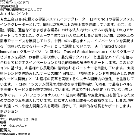
700万円〜1,400万円
想定年収補足
※詳細は面接時にお伝えします
おすすめポイント
★売上高2兆円を超える専業システムインテグレーター 日本でNo.1の専業システム
インテグレーターとして、同社は2兆円以上の売上高を達成しています。公共、金
融、製造、通信などさまざまな業界における法人向けシステムの変革をITの力でサ
ポートしてきました。グループ全体で13万人以上の社員が世界55か国、200以上の
都市でサービスを展開しており、世界中のお客さまと共にイノベーションを実現す
る「信頼いただけるパートナー」として活動しています。 ★「Trusted Global
Innovator」グループビジョン 同社は「Trusted Global Innovator」というグループ
ビジョンを掲げ、お客様に寄り添い、最先端テクノロジーと豊富なアイデアを組み
合わせてビジネスイノベーションと社会的課題の解決をサポートします。このビジ
ョンに基づき、お客様から長期的に信頼されるパートナーを目指しています。 ★技
術トレンドを先読みしたサービス開発 同社は、「技術のトレンドを先読みした先進
的サービス開発」と「お客様の変革を実現するシステム開発力の強化」を重視して
います。 ・CMMI：システム開発の成熟度を示す国際指標「CMMI」で最高レベル5
を開発・サービス両分野で取得しています。日本で7社しか認定されていない高い
水準です。 ・プロフェッショナルCDP：社員の専門性や変化対応力を強化するため
のプログラムを導入しています。目指す人財像と成長への道筋を示し、社員の現在
の到達レベルや能力開発方法を明確に提示して、自律的な成長をサポートします。
ポジション
職位
主任、課長補佐/代理、課長
職種
・データエンジニア
配属先
部署の特徴・業務環境