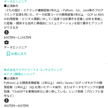
データエンジニア
■必須条件
・ETLの設計・スクラッチ構築経験3年以上 ・Python、Go、Java等のプログ
ラミング言語を用いた、データ処理コードの開発経験3年以上 ・GCP or AWS
の利用経験 ・ビジネス課題に対してご自身で分析要件を定義し分析を実施し
た経験 ・関係する各所と積極的にコミュニケーションを図り要件ヒアリング
ができる方
600
万円〜
1,150
万円
データエンジニア
お気に入り
株式会社クラウドワークス コンサルティング
AIアプリ開発エンジニア
■必須条件
Pythonによる開発実務経験（2年以上） AWS / Azure / GCP いずれかでの開
発経験（1年以上） SQLを用いたデータ操作、またはデータモデリングの基礎
知識 「ChatGPTを業務効率化に使い倒している」という実績（プロンプト自
作など）
400
万円〜
600
万円