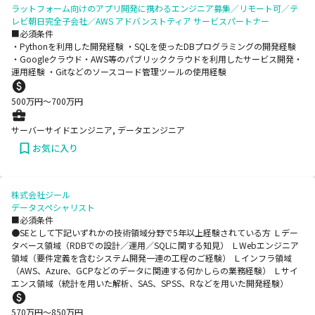
ラットフォーム向けのアプリ開発に携わるエンジニア募集／リモート可／テ
レビ朝日完全子会社／AWS アドバンストティア サービスパートナー
■必須条件
・Pythonを利用した開発経験 ・SQLを使ったDBプログラミングの開発経験
・Googleクラウド・AWS等のパブリッククラウドを利用したサービス開発・
運用経験 ・Gitなどのソースコード管理ツールの使用経験
500
万円〜
700
万円
サーバーサイドエンジニア, データエンジニア
お気に入り
株式会社ジール
データスペシャリスト
■必須条件
●SEとして下記いずれかの技術領域分野で5年以上経験されている方 Ｌデー
タベース領域（RDBでの設計／運用／SQLに関する知見） ＬWebエンジニア
領域（要件定義を含むシステム開発一連の工程のご経験） Ｌインフラ領域
（AWS、Azure、GCPなどのデータに関連する何かしらの業務経験） Ｌサイ
エンス領域（統計を用いた解析、SAS、SPSS、Rなどを用いた開発経験）
570
万円〜
850
万円