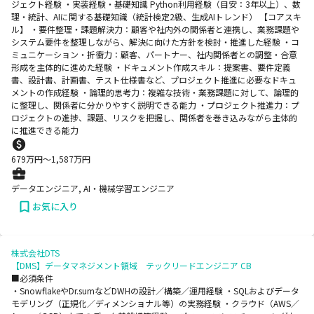
ジェクト経験 ・実装経験・基礎知識 Python利用経験（目安：3年以上）、数
理・統計、AIに関する基礎知識（統計検定2級、生成AIトレンド） 【コアスキ
ル】 ・要件整理・課題解決力：顧客や社内外の関係者と連携し、業務課題や
システム要件を整理しながら、解決に向けた方針を検討・推進した経験 ・コ
ミュニケーション・折衝力：顧客、パートナー、社内関係者との調整・合意
形成を主体的に進めた経験 ・ドキュメント作成スキル：提案書、要件定義
書、設計書、計画書、テスト仕様書など、プロジェクト推進に必要なドキュ
メントの作成経験 ・論理的思考力：複雑な技術・業務課題に対して、論理的
に整理し、関係者に分かりやすく説明できる能力 ・プロジェクト推進力：プ
ロジェクトの進捗、課題、リスクを把握し、関係者を巻き込みながら主体的
に推進できる能力
679
万円〜
1,587
万円
データエンジニア, AI・機械学習エンジニア
お気に入り
株式会社DTS
【DMS】データマネジメント領域 テックリードエンジニア CB
■必須条件
・SnowflakeやDr.sumなどDWHの設計／構築／運用経験 ・SQLおよびデータ
モデリング（正規化／ディメンショナル等）の実務経験 ・クラウド（AWS／