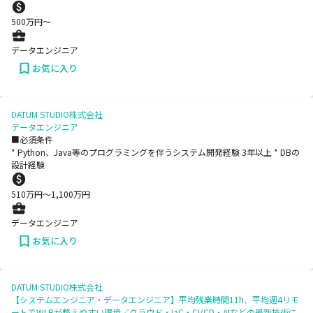
500
万円〜
データエンジニア
お気に入り
DATUM STUDIO株式会社
データエンジニア
■必須条件
* Python、Java等のプログラミングを伴うシステム開発経験 3年以上 * DBの
設計経験
510
万円〜
1,100
万円
データエンジニア
お気に入り
DATUM STUDIO株式会社
【システムエンジニア・データエンジニア】平均残業時間11h、平均週4リモ
ートでWLBが整えやすい環境／クラウド・IaC・CI/CD・AIなどの最新技術に