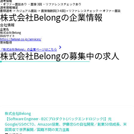
選考情報
・オファー面談あり ・面接 3回 ・リファレンスチェックあり
選考情報補足
書類選考 -> カジュアル面談 -> 面接複数回(3-4回) + リファレンスチェック -> オファー面談
株式会社Belongの企業情報
会社情報
企業名
株式会社Belong
Webサイト
https://belong.co.jp/services/
育休取得
「株式会社Belong」の企業ページはこちら
株式会社Belongの募集中の求人
株式会社Belong
【Software Engineer - B2Cプロダクト(バックエンドロジック)】元
Google/GSのCTO、Amazon協業、伊藤忠Gの自社開発／創業50倍成長、米
国買収で世界展開／国籍不問の実力主義