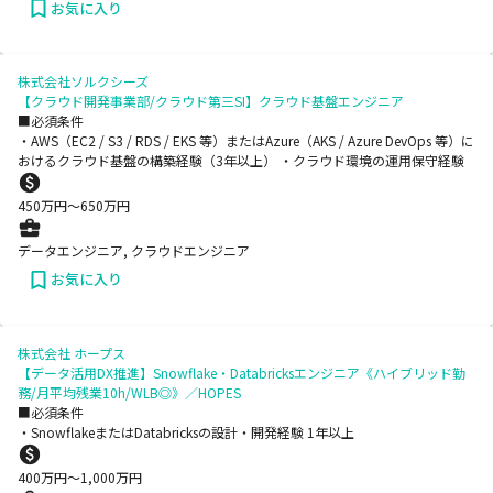
お気に入り
株式会社ソルクシーズ
【クラウド開発事業部/クラウド第三SI】クラウド基盤エンジニア
■必須条件
・AWS（EC2 / S3 / RDS / EKS 等）またはAzure（AKS / Azure DevOps 等）に
おけるクラウド基盤の構築経験（3年以上） ・クラウド環境の運用保守経験
450
万円〜
650
万円
データエンジニア, クラウドエンジニア
お気に入り
株式会社 ホープス
【データ活用DX推進】Snowflake・Databricksエンジニア《ハイブリッド勤
務/月平均残業10h/WLB◎》／HOPES
■必須条件
・SnowflakeまたはDatabricksの設計・開発経験 1年以上
400
万円〜
1,000
万円