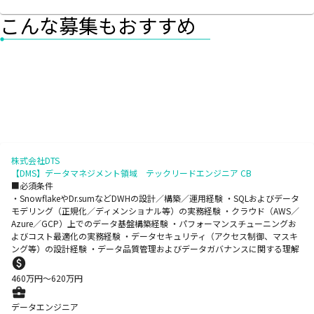
こんな募集もおすすめ
株式会社DTS
【DMS】データマネジメント領域 テックリードエンジニア CB
■必須条件
・SnowflakeやDr.sumなどDWHの設計／構築／運用経験 ・SQLおよびデータ
モデリング（正規化／ディメンショナル等）の実務経験 ・クラウド（AWS／
Azure／GCP）上でのデータ基盤構築経験 ・パフォーマンスチューニングお
よびコスト最適化の実務経験 ・データセキュリティ（アクセス制御、マスキ
ング等）の設計経験 ・データ品質管理およびデータガバナンスに関する理解
460
万円〜
620
万円
データエンジニア