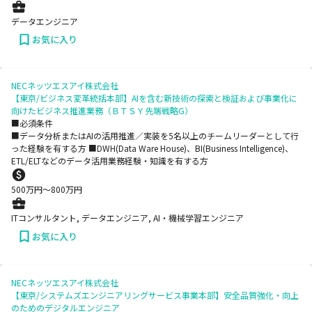
データエンジニア
お気に入り
NECネッツエスアイ株式会社
【東京/ビジネス変革統括本部】AIを含む新技術の探索と検証および事業化に
向けたビジネス推進業務（ＢＴＳＹ先端戦略G）
■必須条件
■データ分析またはAIの活用推進／実装を5名以上のチームリーダーとして行
った経験を有する方 ■DWH(Data Ware House)、BI(Business Intelligence)、
ETL/ELTなどのデータ活用業務経験・知識を有する方
500
万円〜
800
万円
ITコンサルタント, データエンジニア, AI・機械学習エンジニア
お気に入り
NECネッツエスアイ株式会社
【東京/システムズエンジニアリングサービス事業本部】安全品質強化・向上
のためのデジタルエンジニア