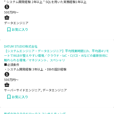
* システム開発経験 2年以上 * SQLを用いた実務経験1年以上
500
万円〜
データエンジニア
お気に入り
DATUM STUDIO株式会社
【システムエンジニア・データエンジニア】平均残業時間11h、平均週4リモ
ートでWLBが整えやすい環境／クラウド・IaC・CI/CD・AIなどの最新技術に
触れられる環境／マネジメント、スペシャリ
■必須条件
・システム開発経験 3年以上 ・DBの設計経験
500
万円〜
サーバーサイドエンジニア, データエンジニア
お気に入り
株式会社クラウドワークス コンサルティング