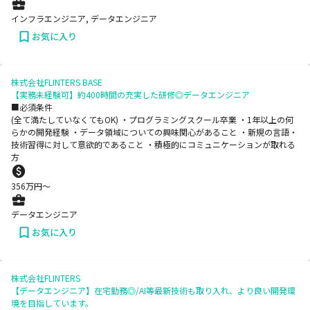
インフラエンジニア, データエンジニア
お気に入り
株式会社FLINTERS BASE
【実務未経験可】約400時間の充実した研修◎データエンジニア
■必須条件
(全て満たしていなくてもOK) ・プログラミングスクール卒業 ・1年以上の何
らかの開発経験 ・データ領域についての興味関心があること ・新規の言語・
技術習得に対して意欲的であること ・積極的にコミュニケーションが取れる
方
356
万円〜
データエンジニア
お気に入り
株式会社FLINTERS
【データエンジニア】在宅勤務◎/AI等最新技術も取り入れ、より良い開発環
境を目指しています。