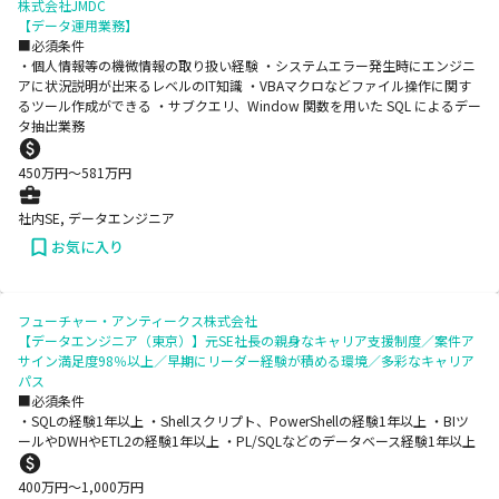
株式会社JMDC
【データ運用業務】
■必須条件
・個人情報等の機微情報の取り扱い経験 ・システムエラー発生時にエンジニ
アに状況説明が出来るレベルのIT知識 ・VBAマクロなどファイル操作に関す
るツール作成ができる ・サブクエリ、Window 関数を用いた SQL によるデー
タ抽出業務
450
万円〜
581
万円
社内SE, データエンジニア
お気に入り
フューチャー・アンティークス株式会社
【データエンジニア（東京）】元SE社長の親身なキャリア支援制度／案件ア
サイン満足度98％以上／早期にリーダー経験が積める環境／多彩なキャリア
パス
■必須条件
・SQLの経験1年以上 ・Shellスクリプト、PowerShellの経験1年以上 ・BIツ
ールやDWHやETL2の経験1年以上 ・PL/SQLなどのデータベース経験1年以上
400
万円〜
1,000
万円