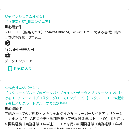
ジャパンシステム株式会社
【（東京）SE_BIエンジニア】
■必須条件
・BI、ETL（製品問わず）/ Snowflake/ SQL のいずれかに関する基礎知識お
よび実務経験：3年以上
430
万円〜
600
万円
データエンジニア
お気に入り
株式会社ニジボックス
【リクルートグループのデータパイプラインやデータアプリケーションにお
けるITエンジニア（プロダクトグロースエンジニア）】リクルート100%出資
子会社／リクルートグループの安定基盤
■必須条件
下記のすべてのご経験・スキルをお持ちの方 ・サーバーサイドアプリケーシ
ョンまたは ETL 処理の開発・運用経験（実務経験 3 年以上） ・SQL を利用し
た開発経験（実務経験 3 年以上） ・Git を用いた開発経験（実務経験 3 年以
上） ・3 名以上のチームでの開発経験（実務経験 3 年以上）