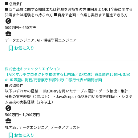
■必須条件
■安全品質に関する知識または経験をお持ちの方 ■AIおよびICT全般に関する
知識または経験をお持ちの方 ■自身で企画・立案し実行まで推進できる方
500
万円〜
650
万円
データエンジニア, AI・機械学習エンジニア
お気に入り
株式会社キッカケクリエイション
【AI×マルチプロダクトを推進する社内SE／DX推進】資金調達15億円/国家
のHR課題に挑戦/元警察庁幹部や元UFJ銀行代表が顧問参画
■必須条件
以下いずれかの経験 ・BigQueryを用いたテーブル設計・データ抽出・集計・
分析の実務経験（2年以上） ・JavaScript / GASを用いた業務自動化・システ
ム連携の実装経験（2年以上）
500
万円〜
1,200
万円
社内SE, データエンジニア, データアナリスト
お気に入り