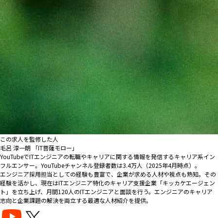
この求人を監修した人
毛呂 淳一朗 「IT菩薩モロー」
YouTubeでITエンジニアの転職やキャリアに関する情報を発信するキャリア系イン
フルエンサー。YouTubeチャンネル登録者数は3.4万人（2025年4月時点）。
エンジニア採用担当としての経験も豊富で、企業が求める人材や視点も熟知。その
経験を活かし、現在はITエンジニア特化のキャリア支援企業「キッカケエージェン
ト」を立ち上げ、月間120人のITエンジニアと面談を行う。エンジニアのキャリア
志向と企業課題の解決を両立する最適な人材紹介を提供。