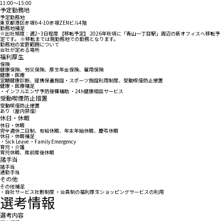
11:00〜15:00
予定勤務地
予定勤務地
東京都港区赤坂6-4-10赤坂ZENビル4階
勤務地補足
※出社頻度：週2~3日程度 【移転予定】 2026年秋頃に「青山一丁目駅」周辺の新オフィスへ移転予
定です。 ※移転までは現勤務地での勤務となります。
勤務地の変更範囲について
会社が定める場所
福利厚生
保険
健康保険、労災保険、厚生年金保険、雇用保険
健康・医療
定期健康診断、提携保養施設・スポーツ施設利用制度、受動喫煙防止措置
健康・医療補足
・インフルエンザ予防接種補助 ・24h健康相談サービス
受動喫煙防止措置
受動喫煙防止措置
あり（屋内禁煙）
休日・休暇
休日・休暇
完全週休二日制、有給休暇、年末年始休暇、慶弔休暇
休日・休暇補足
・Sick Leave ・Family Emergency
育児・介護
育児休暇、産前産後休暇
諸手当
諸手当
通勤手当
その他
その他補足
・自社サービス社割制度 ・会員制の福利厚生ショッピングサービスの利用
選考情報
選考内容