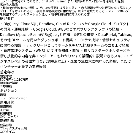
ュメント作成など）のために、ChatGPT、Geminiまたは類似のテクノロジーを活用した経験
求める人物像
・BelongのMissionに共感し、Valueを実践しようとする方 ・自ら課題を見つけ仮説を立て解決のア
プローチを考えられる方 ・事業や環境の変化に柔軟な方。素直で意欲のある方 ・ステークホルダー
を調整するファシリテーション能力 ・物事を論理的に考えられる方
歓迎要件
・BigQuery, CloudSQL, Dataflow, Cloud RunといったGoogle Cloud プロダクト
の開発・運用経験 ・Google Cloud, AWSなどのパブリッククラウドの経験 ・
Dataflow (Apache Beam)やBigQueryと連携したETLの構築 ・DataPortal, Tableau,
その他 BI ツールを用いたダッシュボード構築 ・コンテナ技術・情報セキュリティ
に関わる知識 ・テックリードとしてチームを率いた経験やチームの立ち上げ経験
・倉庫管理システム（WMS）に関する知識・興味 ・様々なステークホルダーと折
衝し技術的な内容を非エンジニアにもわかりやすく論理的に説明できるスキル ・ビ
ジネスレベルの英語力 (TOEIC800点以上) ・企業の急拡大に携わった経験、または
ベンチャー企業での実務経験
想定年収
想定年収
500万円〜1,210万円
想定年収補足
※応相談
ポジション
職種
・データエンジニア
雇用形態
雇用形態
正社員
試用期間
あり（3ヶ月）
勤務形態
勤務形態
フレックスタイム制
コアタイム