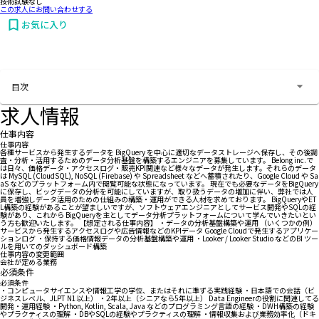
技術試験なし
この求人にお問い合わせする
お気に入り
お問い合わせする
目次
求人情報
仕事内容
仕事内容
各種サービスから発生するデータを BigQuery を中心に適切なデータストレージへ保存し、その後調
査・分析・活用するためのデータ分析基盤を構築するエンジニアを募集しています。 Belong inc.で
は日々、価格データ・アクセスログ・販売KPI関連など様々なデータが発生します。それらのデータ
は MySQL (CloudSQL), NoSQL (Firebase) や Spreadsheet などへ蓄積されたり、Google Cloud や Sa
aS などのプラットフォーム内で閲覧可能な状態になっています。 現在でも必要なデータをBigQuery
に保存し、ビッグデータの分析を可能にしていますが、取り扱うデータの増加に伴い、弊社では人
員を増強しデータ活用のための仕組みの構築・運用ができる人材を求めております。 BigQueryやET
L構築の経験があることが望ましいですが、ソフトウェアエンジニアとしてサービス開発やSQLの経
験があり、これから BigQueryを主としてデータ分析プラットフォームについて学んでいきたいとい
う方も歓迎いたします。 【想定される仕事内容】 ・データの分析基盤構築や運用 （いくつかの例）
サービスから発生するアクセスログや広告情報などのKPIデータ Google Cloudで発生するアプリケー
ションログ ・保持する価格情報データの分析基盤構築や運用 ・Looker / Looker Studio などのBI ツー
ルを用いてのダッシュボード構築
仕事内容の変更範囲
会社が定める業務
必須条件
必須条件
・コンピュータサイエンスや情報工学の学位、またはそれに準ずる実践経験 ・日本語での会話（ビ
ジネスレベル、JLPT N1以上） ・2年以上（シニアなら5年以上） Data Engineerの役割に関連してる
開発・運用経験 ・Python, Kotlin, Scala, Java などのプログラミング言語の経験 ・DWH構築の経験
やプラクティスの理解 ・DBやSQLの経験やプラクティスの理解 ・情報収集および業務効率化（ドキ