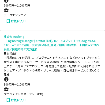
700
万円〜
1,000
万円
データエンジニア
お気に入り
株式会社Belong
【Engineering Manager (Director 候補)/ B2Bプロダクト】元Google/GSの
CTO、Amazon協業、伊藤忠Gの自社開発／創業50倍成長、米国買収で世界
展開／国籍不問の実力主義
■必須条件
・積極的に AI を活用し、プログラムやドキュメントなどのアウトプットを生
産性高く実行できる方 ・サービス全体の設計や運用構築をリードし、3人以
上のチームを率いてプロジェクトを推進した経験 ・社内外で利用されるソフ
トウェア・プロダクトの構築・リリース経験 ・自社開発サービスの SDLC の
理解
800
万円〜
1,200
万円
プロジェクトマネージャー(PM)
お気に入り