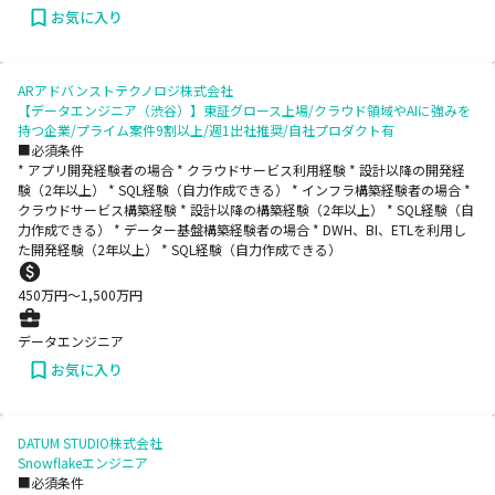
お気に入り
ARアドバンストテクノロジ株式会社
【データエンジニア（渋谷）】東証グロース上場/クラウド領域やAIに強みを
持つ企業/プライム案件9割以上/週1出社推奨/自社プロダクト有
■必須条件
* アプリ開発経験者の場合 * クラウドサービス利用経験 * 設計以降の開発経
験（2年以上） * SQL経験（自力作成できる） * インフラ構築経験者の場合 *
クラウドサービス構築経験 * 設計以降の構築経験（2年以上） * SQL経験（自
力作成できる） * データー基盤構築経験者の場合 * DWH、BI、ETLを利用し
た開発経験（2年以上） * SQL経験（自力作成できる）
450
万円〜
1,500
万円
データエンジニア
お気に入り
DATUM STUDIO株式会社
Snowflakeエンジニア
■必須条件