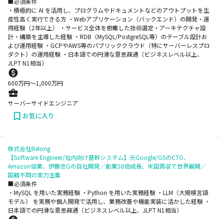
■必須条件
・積極的に AI を活用し、プログラムやドキュメントなどのアウトプットを生
産性高く実行できる方 ・Webアプリケーション（バックエンド）の開発・運
用経験（2年以上） ・サービス全体を俯瞰した技術選定・アーキテクチャ設
計・構築を主導した経験 ・RDB（MySQL/PostgreSQL等）のテーブル設計お
よび運用経験 ・GCPやAWS等のパブリッククラウド（特にサーバーレスプロ
ダクト）の運用経験 ・日本語での円滑な意思疎通（ビジネスレベル以上、
JLPT N1相当）
600
万円〜
1,000
万円
サーバーサイドエンジニア
お気に入り
株式会社Belong
【Software Engineer/社内向け基幹システム】元Google/GSのCTO、
Amazon協業、伊藤忠Gの自社開発／創業50倍成長、米国買収で世界展開／
国籍不問の実力主義
■必須条件
・MySQL を用いた実務経験 ・Python を用いた実務経験 ・LLM（大規模言語
モデル） を実務や個人開発で活用し、業務改善や機能実装に活かした経験 ・
日本語での円滑な意思疎通（ビジネスレベル以上、JLPT N1相当）