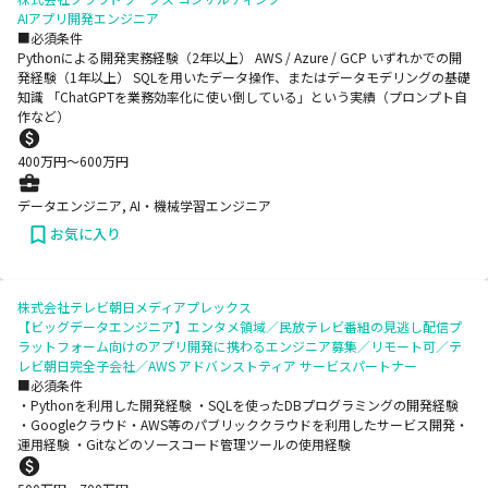
AIアプリ開発エンジニア
■必須条件
Pythonによる開発実務経験（2年以上） AWS / Azure / GCP いずれかでの開
発経験（1年以上） SQLを用いたデータ操作、またはデータモデリングの基礎
知識 「ChatGPTを業務効率化に使い倒している」という実績（プロンプト自
作など）
400
万円〜
600
万円
データエンジニア, AI・機械学習エンジニア
お気に入り
株式会社テレビ朝日メディアプレックス
【ビッグデータエンジニア】エンタメ領域／民放テレビ番組の見逃し配信プ
ラットフォーム向けのアプリ開発に携わるエンジニア募集／リモート可／テ
レビ朝日完全子会社／AWS アドバンストティア サービスパートナー
■必須条件
・Pythonを利用した開発経験 ・SQLを使ったDBプログラミングの開発経験
・Googleクラウド・AWS等のパブリッククラウドを利用したサービス開発・
運用経験 ・Gitなどのソースコード管理ツールの使用経験