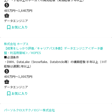
485
万円〜
1,640
万円
データエンジニア
お気に入り
株式会社 ホープス
【成果をしっかり評価／キャリアパス多数】データエンジニア＜データ基
盤・利活用領域＞／HOPES
■必須条件
・DWH、DataLake（Snowflake、Databricks等）の構築経験 半年以上（※IT
経験は通算1年以上）
400
万円〜
1,000
万円
データエンジニア
お気に入り
パーソルクロステクノロジー株式会社