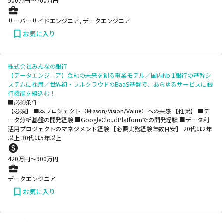
500
万円〜
700
万円
サーバーサイドエンジニア, データエンジニア
お気に入り
株式会社みんなの銀行
【データエンジニア】金融の未来を創る事業モデル／国内No.1銀行の基幹シ
ステムに採用／世界初・フルクラウドのBaaS基盤で、あらゆるサービスに銀
行機能を組込む！
■必須条件
【必須】 ■本プロジェクト（Misson/Vision/Value）への共感 【推奨】 ■デ
ータ分析基盤の開発経験 ■GoogleCloudPlatformでの開発経験 ■データ利
活用プロジェクトのマネジメント経験 【必要実務経験年数目安】 20代は2年
以上 30代は5年以上
420
万円〜
900
万円
データエンジニア
お気に入り