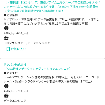
【〈首都圏〉BIエンジニア】東証プライム上場グループ/宇宙関連からメガベ
ンチャーなどのWeb系プライム案件多数！/上流から下流までの一気通貫の
PJ/社内公募で自社開発や受託への異動も可能！
■必須条件
※いずれか ・SQLを用いたデータ抽出経験1年以上（種類問わず） ・何かし
らの言語を使用したプログラミング経験1.5年以上(BIの知識は不要)
400
万円〜
600
万円
ITコンサルタント, データエンジニア
お気に入り
テクバン株式会社
【＜DX推進＞データインテグレーションエンジニア】
■必須条件
・webアプリケーション開発の実務経験（3年以上） もしくは ・ローコード
ツール・SaaS・クラウドパッケージ製品の導入・開発経験（3年以上）
450
万円〜
700
万円
データエンジニア