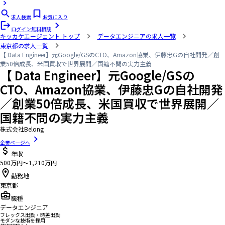
求人検索
お気に入り
ログイン
無料相談
キッカケエージェント
トップ
データエンジニアの求人一覧
東京都の求人一覧
【 Data Engineer】元Google/GSのCTO、Amazon協業、伊藤忠Gの自社開発／創
業50倍成長、米国買収で世界展開／国籍不問の実力主義
【 Data Engineer】元Google/GSの
CTO、Amazon協業、伊藤忠Gの自社開発
／創業50倍成長、米国買収で世界展開／
国籍不問の実力主義
株式会社Belong
企業ページへ
年収
500万円〜1,210万円
勤務地
東京都
職種
データエンジニア
フレックス出勤・時差出勤
モダンな技術を採用