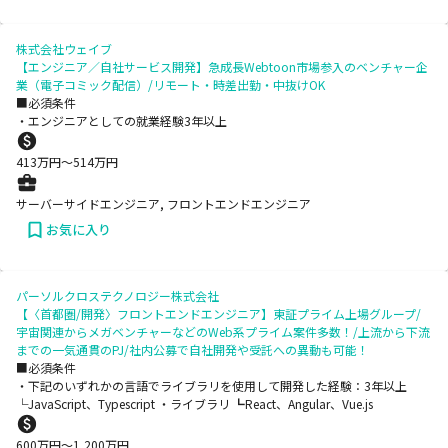
株式会社ウェイブ
【エンジニア／自社サービス開発】急成長Webtoon市場参入のベンチャー企
業（電子コミック配信）/リモート・時差出勤・中抜けOK
■必須条件
・エンジニアとしての就業経験3年以上
413
万円〜
514
万円
サーバーサイドエンジニア, フロントエンドエンジニア
お気に入り
パーソルクロステクノロジー株式会社
【〈首都圏/開発〉フロントエンドエンジニア】東証プライム上場グループ/
宇宙関連からメガベンチャーなどのWeb系プライム案件多数！/上流から下流
までの一気通貫のPJ/社内公募で自社開発や受託への異動も可能！
■必須条件
・下記のいずれかの言語でライブラリを使用して開発した経験：3年以上
└JavaScript、Typescript ・ライブラリ ┗React、Angular、Vue.js
600
万円〜
1,200
万円