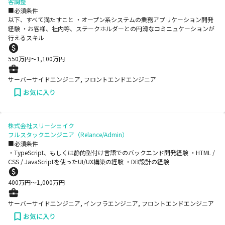
客調整
■必須条件
以下、すべて満たすこと ・オープン系システムの業務アプリケーション開発
経験 ・お客様、社内等、ステークホルダーとの円滑なコミニュケーションが
行えるスキル
550
万円〜
1,100
万円
サーバーサイドエンジニア, フロントエンドエンジニア
お気に入り
株式会社スリーシェイク
フルスタックエンジニア（Relance/Admin）
■必須条件
・TypeScript、もしくは静的型付け言語でのバックエンド開発経験 ・HTML /
CSS / JavaScriptを使ったUI/UX構築の経験 ・DB設計の経験
400
万円〜
1,000
万円
サーバーサイドエンジニア, インフラエンジニア, フロントエンドエンジニア
お気に入り