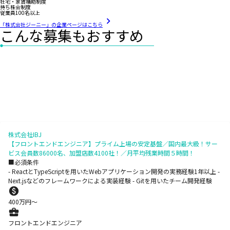
社宅・家賃補助制度
持ち株会制度
従業員100名以上
「株式会社ジーニー」の企業ページはこちら
こんな募集もおすすめ
株式会社IBJ
【フロントエンドエンジニア】プライム上場の安定基盤／国内最大級！サー
ビス会員数86000名、加盟店数4100社！／月平均残業時間５時間！
■必須条件
- ReactとTypeScriptを用いたWebアプリケーション開発の実務経験1年以上 -
Next.jsなどのフレームワークによる実装経験 - Gitを用いたチーム開発経験
400
万円〜
フロントエンドエンジニア