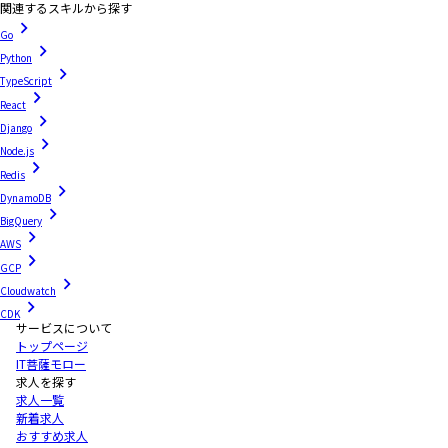
関連するスキルから探す
Go
Python
TypeScript
React
Django
Node.js
Redis
DynamoDB
BigQuery
AWS
GCP
Cloudwatch
CDK
サービスについて
トップページ
IT菩薩モロー
求人を探す
求人一覧
新着求人
おすすめ求人