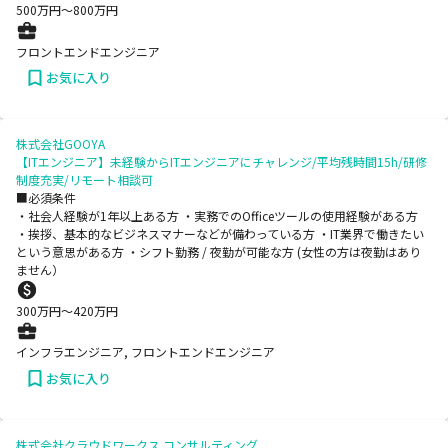
500
万円〜
800
万円
フロントエンドエンジニア
お気に入り
株式会社GOOYA
【ITエンジニア】未経験からITエンジニアにチャレンジ/平均残時間15h/研修
制度充実/リモート相談可
■必須条件
・社会人経験が1年以上ある方 ・実務でのOfficeツールの使用経験がある方
・挨拶、基本的なビジネスマナーなどが備わっている方 ・IT業界で働きたい
という意思がある方 ・シフト勤務 / 夜勤が可能な方 (女性の方は夜勤はあり
ません）
300
万円〜
420
万円
インフラエンジニア, フロントエンドエンジニア
お気に入り
株式会社クラウドワークス コンサルティング