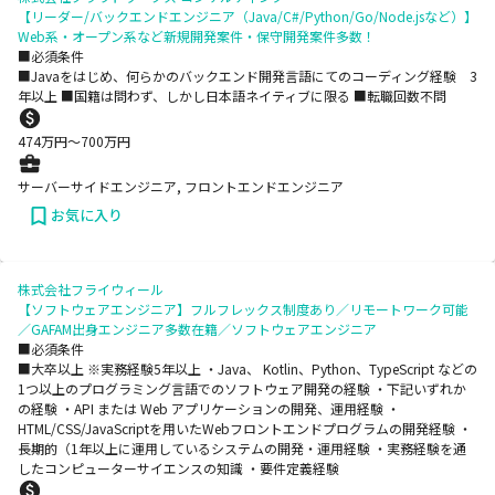
【リーダー/バックエンドエンジニア（Java/C#/Python/Go/Node.jsなど）】
Web系・オープン系など新規開発案件・保守開発案件多数！
■必須条件
■Javaをはじめ、何らかのバックエンド開発言語にてのコーディング経験 3
年以上 ■国籍は問わず、しかし日本語ネイティブに限る ■転職回数不問
474
万円〜
700
万円
サーバーサイドエンジニア, フロントエンドエンジニア
お気に入り
株式会社フライウィール
【ソフトウェアエンジニア】フルフレックス制度あり／リモートワーク可能
／GAFAM出身エンジニア多数在籍／ソフトウェアエンジニア
■必須条件
■大卒以上 ※実務経験5年以上 ・Java、 Kotlin、Python、TypeScript などの
1つ以上のプログラミング言語でのソフトウェア開発の経験 ・下記いずれか
の経験 ・API または Web アプリケーションの開発、運用経験 ・
HTML/CSS/JavaScriptを用いたWebフロントエンドプログラムの開発経験 ・
長期的（1年以上に運用しているシステムの開発・運用経験 ・実務経験を通
したコンピューターサイエンスの知識 ・要件定義経験