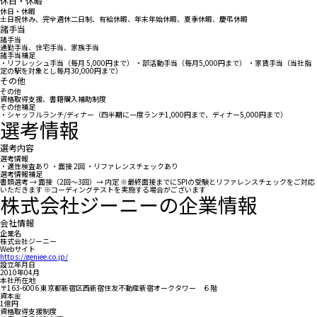
休日・休暇
休日・休暇
土日祝休み、完全週休二日制、有給休暇、年末年始休暇、夏季休暇、慶弔休暇
諸手当
諸手当
通勤手当、住宅手当、家族手当
諸手当補足
・リフレッシュ手当（毎月 5,000円まで） ・部活動手当（毎月5,000円まで） ・家賃手当（当社指
定の駅を対象とし毎月30,000円まで）
その他
その他
資格取得支援、書籍購入補助制度
その他補足
・シャッフルランチ/ディナー（四半期に一度ランチ1,000円まで、ディナー5,000円まで）
選考情報
選考内容
選考情報
・適性検査あり ・面接 2回 ・リファレンスチェックあり
選考情報補足
書類選考 → 面接（2回～3回）→ 内定 ※最終面接までにSPIの受験とリファレンスチェックをご対応
いただきます ※コーディングテストを実施する場合がございます
株式会社ジーニーの企業情報
会社情報
企業名
株式会社ジーニー
Webサイト
https://geniee.co.jp/
設立年月日
2010年04月
本社所在地
〒163-6006 東京都新宿区西新宿住友不動産新宿オークタワー ６階
資本金
1億円
資格取得支援制度