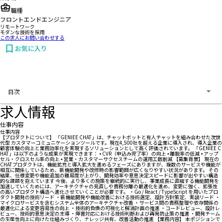
職種
フロントエンドエンジニア
リモートワーク
モダンな技術を採用
この求人にお問い合わせする
お気に入り
お問い合わせする
目次
求人情報
仕事内容
仕事内容
【プロダクトについて】 「GENIEE CHAT」は、チャットボットと有人チャットを組み合わせた次世
代型 カスタマーコミュニケーションツールです。現在4,500社を超える企業に導入され、導入企業の
顧客体験の向上と業務効率化を実現するソリューションとして高く評価されています。 「GENIEE C
HAT」は以下のような成果が実現できます： • CVR（申込み完了率）の向上 • 離脱率の低減 • アップ
セル・クロスセル率の向上 • 営業・カスタマーサクセスチームの運用工数削減 【募集背景】 現在の
CHATプロダクトは、機能拡充と導入拡大を進めるフェーズにありますが、複数のサービスや機能が
相互に関係しているため、新機能開発や改修時の影響範囲が広くなりやすい状況があります。 その
結果、仕様変更や機能追加の難易度が上がり、開発効率や意思決定スピードに影響が出やすい構造
的な課題を抱えています 今後、より多くの施策を継続的に実行し、事業成長に直結する機能開発を
加速していくためには、アーキテクチャの見直しや責務分離の最適化を進め、変更に強く、拡張性
の高いプロダクト構造へ進化させていくことが必要です。 ・Go / React / TypeScript を用いたプロ
ダクト開発の技術リード ・新機能開発や機能改善における技術選定、設計方針策定、実装リード ・
マイクロサービスを含むシステム全体のアーキテクチャ改善 ・サービス間の責務整理や依存関係の
最適化による変更容易性の向上 ・技術的負債の可視化と解消計画の推進 ・コードレビュー、設計レ
ビュー、技術的意思決定の主導 ・障害対応における技術判断および再発防止策の推進 ・開発チーム
の生産性向上に向けた仕組みづくり、ナレッジ共有、改善活動の推進 【業務内容】 本ポジションで