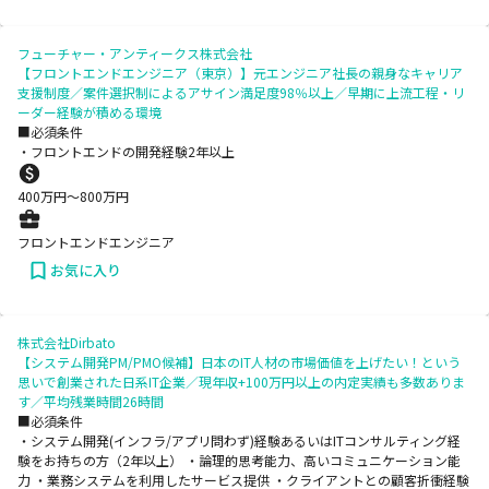
フューチャー・アンティークス株式会社
【フロントエンドエンジニア（東京）】元エンジニア社長の親身なキャリア
支援制度／案件選択制によるアサイン満足度98％以上／早期に上流工程・リ
ーダー経験が積める環境
■必須条件
・フロントエンドの開発経験2年以上
400
万円〜
800
万円
フロントエンドエンジニア
お気に入り
株式会社Dirbato
【システム開発PM/PMO候補】日本のIT人材の市場価値を上げたい！という
思いで創業された日系IT企業／現年収+100万円以上の内定実績も多数ありま
す／平均残業時間26時間
■必須条件
・システム開発(インフラ/アプリ問わず)経験あるいはITコンサルティング経
験をお持ちの方（2年以上） ・論理的思考能力、高いコミュニケーション能
力 ・業務システムを利用したサービス提供 ・クライアントとの顧客折衝経験