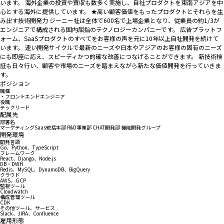
います。 海外企業の投資や買収も数多く実施し、自社プロダクトを東南アジアを中
心とする海外に提供しています。 ★高い顧客価値をもったプロダクトとそれらを生
み出す技術開発力 ジーニー社は全体で600名で上場企業となり、従業員の約1/3が
エンジニアで構成される国内屈指のテクノロジーカンパニーです。 広告プラットフ
ォーム、SaaSプロダクトのすべてをお客様の声を元に10年以上自社開発を続けて
います。 速い開発サイクルで最新のニーズや日本やアジアのお客様の固有のニーズ
にも即座に応え、スピーディかつ的確な改善につなげることができます。 新技術検
証も日々行い、顧客や市場のニーズを踏まえながら新たな価値開発を行っていきま
す。
ポジション
職種
・フロントエンドエンジニア
役職
テックリード
配属先
部署名
マーケティングSaas統括本部 R&D事業部 CHAT開発部 機能開発グループ
開発環境
開発言語
Go、Python、TypeScript
フレームワーク
React、Django、Node.js
DB・DWH
Redis、MySQL、DynamoDB、BigQuery
クラウド
AWS、GCP
監視ツール
Cloudwatch
構成管理ツール
CDK
その他ツール、サービス
Slack、JIRA、Confluence
雇用形態