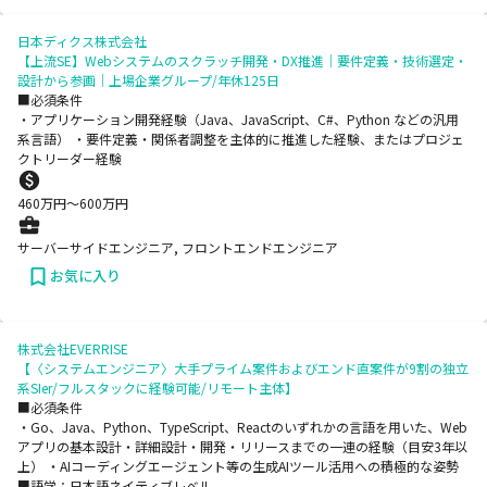
日本ディクス株式会社
【上流SE】Webシステムのスクラッチ開発・DX推進｜要件定義・技術選定・
設計から参画｜上場企業グループ/年休125日
■必須条件
・アプリケーション開発経験（Java、JavaScript、C#、Python などの汎用
系言語） ・要件定義・関係者調整を主体的に推進した経験、またはプロジェ
クトリーダー経験
460
万円〜
600
万円
サーバーサイドエンジニア, フロントエンドエンジニア
お気に入り
株式会社EVERRISE
【〈システムエンジニア〉大手プライム案件およびエンド直案件が9割の独立
系SIer/フルスタックに経験可能/リモート主体】
■必須条件
・Go、Java、Python、TypeScript、Reactのいずれかの言語を用いた、Web
アプリの基本設計・詳細設計・開発・リリースまでの一連の経験（目安3年以
上） ・AIコーディングエージェント等の生成AIツール活用への積極的な姿勢
■語学：日本語ネイティブレベル