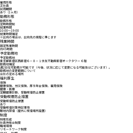
雇用形態
正社員
試用期間
あり（1ヶ月）
勤務形態
勤務形態
定時時間制
就業時間
10:00〜19:00
就業時間補足
※出向の場合は、出向先の規程に準じます
残業時間
固定残業時間
月45時間
予定勤務地
予定勤務地
東京都新宿区西新宿６－８－１住友不動産新宿オークタワー ６階
勤務地補足
週2日在宅勤務が可能です（今後、状況に応じて変更になる可能性はございます）。
勤務地の変更範囲について
会社の定める場所
福利厚生
保険
健康保険、労災保険、厚生年金保険、雇用保険
健康・医療
定期健康診断、受動喫煙防止措置
受動喫煙防止措置
受動喫煙防止措置
あり
受動喫煙対策特記事項
敷地内禁煙（屋外に喫煙場所設置）
制度
財産形成
社員持株会制度
職場環境
リモートワーク制度