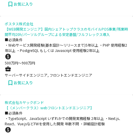
お気に入り
ポスタス株式会社
【WEB開発エンジニア】国内シェアトップクラスのモバイルPOS事業/残業時
間平均20h/パーソルグループによる安定基盤/フルフレックス導入
■必須条件
・Webサービス開発経験(基本設計〜リリースまで)5年以上 ・PHP 使用経験2
年以上 ・PostgreSQL もしくは Javascript 使用経験2年以上
500
万円〜
900
万円
サーバーサイドエンジニア, フロントエンドエンジニア
お気に入り
株式会社カヤックボンド
【〈メンバークラス〉webフロントエンドエンジニア】
■必須条件
・TypeScript、JavaScript いずれかでの開発実務経験 2年以上 ・Next.js、
React、Vue.jsなどFWを使用した開発 年数不問 ・詳細設計経験