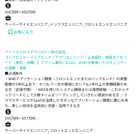
500
万円〜
600
万円
サーバーサイドエンジニア, インフラエンジニア, フロントエンドエンジニア
お気に入り
パーソルクロステクノロジー株式会社
【＜フロント・バックエンド＞アプリエンジニア／上流設計～実装までをリ
ード（東京・沖縄）】プライム案件にAzure、M365を駆使したセキュリティ
を提案・実装
■必須条件
・Webアプリケーション開発（フロントエンドまたはバックエンド）の実務
経験が3年以上あり、かつもう一方の領域においても1年以上の実務経験があ
る方（言語不問） ・AWSを用いたシステム開発または運用経験 ・これからテ
ックリードとして少数チームをリーディングしていきたい意欲のある方 ・ク
ラウドサービスやSaaSを活用したモダンなアプリケーション開発に関心を持
ち、新しい技術を主体的に学習・活用できる方
550
万円〜
697
万円
サーバーサイドエンジニア, フロントエンドエンジニア