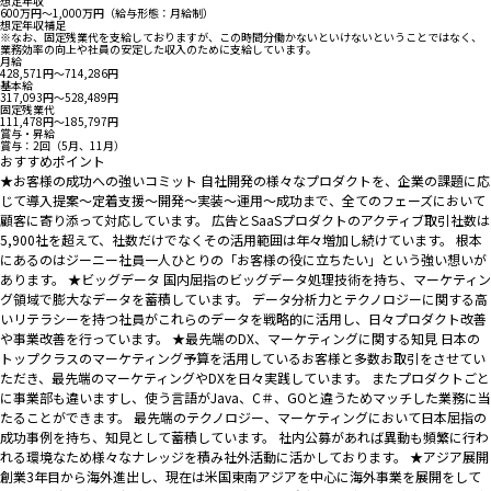
想定年収
600万円〜1,000万円（給与形態：月給制）
想定年収補足
※なお、固定残業代を支給しておりますが、この時間分働かないといけないということではなく、
業務効率の向上や社員の安定した収入のために支給しています。
月給
428,571円〜714,286円
基本給
317,093円〜528,489円
固定残業代
111,478円〜185,797円
賞与・昇給
賞与：2回（5月、11月）
おすすめポイント
★お客様の成功への強いコミット 自社開発の様々なプロダクトを、企業の課題に応
じて導入提案〜定着支援〜開発〜実装〜運用～成功まで、全てのフェーズにおいて
顧客に寄り添って対応しています。 広告とSaaSプロダクトのアクティブ取引社数は
5,900社を超えて、社数だけでなくその活用範囲は年々増加し続けています。 根本
にあるのはジーニー社員一人ひとりの「お客様の役に立ちたい」という強い想いが
あります。 ★ビッグデータ 国内屈指のビッグデータ処理技術を持ち、マーケティン
グ領域で膨大なデータを蓄積しています。 データ分析力とテクノロジーに関する高
いリテラシーを持つ社員がこれらのデータを戦略的に活用し、日々プロダクト改善
や事業改善を行っています。 ★最先端のDX、マーケティングに関する知見 日本の
トップクラスのマーケティング予算を活用しているお客様と多数お取引をさせてい
ただき、最先端のマーケティングやDXを日々実践しています。 またプロダクトごと
に事業部も違いますし、使う言語がJava、C＃、GOと違うためマッチした業務に当
たることができます。 最先端のテクノロジー、マーケティングにおいて日本屈指の
成功事例を持ち、知見として蓄積しています。 社内公募があれば異動も頻繁に行わ
れる環境なため様々なナレッジを積み社外活動に活かしております。 ★アジア展開
創業3年目から海外進出し、現在は米国東南アジアを中心に海外事業を展開をして