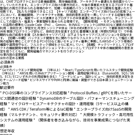
は、CHATプロダクトにおける新機能開発、既存機能改善、アーキテクチャ最適化を技術面からリー
ドしていただきます。 エンタープライズ向けの要件対応と、今後の事業拡大を支えるプロダクト基
盤強化の両立が求められる環境の中で、短期・中長期のバランスを取りながら開発を推進いただく
役割です。 【私たちが提供できること】 【キャリア成長】 エンタープライズ向けSaaSの拡張フェー
ズにおいて、新機能開発、アーキテクチャ改善、技術的意思決定を一貫してリードする経験を積む
ことができます。 複数サービスが連携するプロダクトの全体最適に向き合いながら、テックリード
としての設計力・推進力・事業理解を高められる環境です。 【開発環境】 ・モダンな技術スタック
・AI活用の標準化 Claude Code（Pro）、Gemini、社内AIエージェント(JAPAN AI)など最新のAI技術
利用 ・技術交流・学習文化 月次エンジニア全体会（全社の約4割がエンジニア）で最新技術や知見
共有 競技プログラミング部など、技術交流を促進する文化 書籍購入支援（年間6万円まで）で中長
期的な自己成長を支援 【入社後のキャリアパス】 以下ようなキャリアパス/ポジションを目指せま
す。 【短期～中期】 バックエンド開発を主に関わりながらフルスタックエンジニアとして幅広く開
発の経験を積むことができる PCI-DSSなど高いセキュリティ基準に準拠したAWSのインフラ環境の
構築や運用保守など、フルスタック領域をさらに拡大していく 【長期】 テックリードとしてプロダ
クトの機能開発全般を牽引するポジション マネージャーとしてプロダクト全体の機能開発の意思決
定を担うとともに、開発組織のマネジメントを行うポジション
仕事内容の変更範囲
会社の定める業務
必須条件
必須条件
* Goでのバックエンド開発経験 （3年以上） * React / TypeScriptを用いたフルスタック開発経験
（3年以上） * AWSを用いたWebアプリケーション開発・運用経験3年以上（DynamoDB、SQS / SN
S、ECS / EC2 いずれかの利用経験を含む） * コードレビュー、設計レビュー、技術的意思決定を含
むチームリード経験 * ビジネスサイドやPdMと円滑に議論・調整ができる日本語コミュニケーショ
ン能力
歓迎要件
* PCI-DSS等のコンプライアンス対応経験 * Protocol Buffers / gRPCを用いたサー
ビス間通信の設計経験 * DynamoDBのテーブル設計・パフォーマンスチューニング
経験 * マイクロサービスアーキテクチャの設計・運用経験（5サービス以上の構
成） * AWS CDK / Terraform等によるIaC経験 * エンタープライズ向けSaaSの開発
経験（マルチテナント、セキュリティ要件対応） * 大規模トラフィック・高可用性
システムの運用経験 * （関係者を巻き込みながら、技術を事業成果につなげた実
績）
想定年収