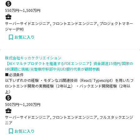
550
万円〜
1,500
万円
サーバーサイドエンジニア, フロントエンドエンジニア, プロジェクトマネー
ジャー(PM)
お気に入り
株式会社キッカケクリエイション
【AI×マルチプロダクトを推進するFDEエンジニア】資金調達15億円/国家の
HR課題に挑戦/元警察庁幹部や元UFJ銀行代表が顧問参画
■必須条件
以下いずれかの経験 ・モダンなJS関連技術（React/ Typescript）を用いたフ
ロントエンド開発の実務経験（2年以上） ・バックエンド開発経験（2年以
上）
500
万円〜
1,200
万円
サーバーサイドエンジニア, フロントエンドエンジニア, フルスタックエンジ
ニア
お気に入り