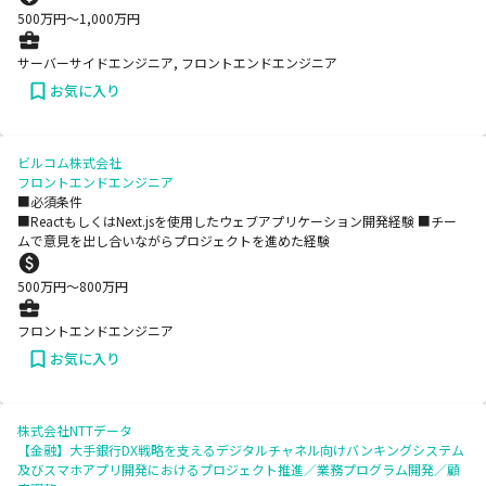
500
万円〜
1,000
万円
サーバーサイドエンジニア, フロントエンドエンジニア
お気に入り
ビルコム株式会社
フロントエンドエンジニア
■必須条件
■ReactもしくはNext.jsを使用したウェブアプリケーション開発経験 ■チー
ムで意見を出し合いながらプロジェクトを進めた経験
500
万円〜
800
万円
フロントエンドエンジニア
お気に入り
株式会社NTTデータ
【金融】大手銀行DX戦略を支えるデジタルチャネル向けバンキングシステム
及びスマホアプリ開発におけるプロジェクト推進／業務プログラム開発／顧