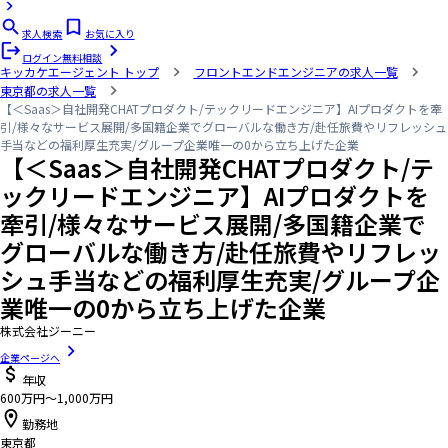
求人検索
お気に入り
ログイン
無料相談
キッカケエージェント
トップ
フロントエンドエンジニアの求人一覧
東京都の求人一覧
【＜Saas＞自社開発CHATプロダクト/テックリードエンジニア】AIプロダクトを牽
引/様々なサービス展開/多国籍企業でグローバルな働き方/赴任旅費やリフレッシュ
手当などの福利厚生充実/グループ企業唯一の0から立ち上げた企業
【＜Saas＞自社開発CHATプロダクト/テ
ックリードエンジニア】AIプロダクトを
牽引/様々なサービス展開/多国籍企業で
グローバルな働き方/赴任旅費やリフレッ
シュ手当などの福利厚生充実/グループ企
業唯一の0から立ち上げた企業
株式会社ジーニー
企業ページへ
年収
600万円〜1,000万円
勤務地
東京都