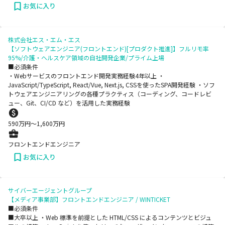
お気に入り
株式会社エス・エム・エス
【ソフトウェアエンジニア(フロントエンド)[プロダクト推進]】フルリモ率
95%/介護・ヘルスケア領域の自社開発企業/プライム上場
■必須条件
・Webサービスのフロントエンド開発実務経験4年以上 ・
JavaScript/TypeScript, React/Vue, Next.js, CSSを使ったSPA開発経験 ・ソフ
トウェアエンジニアリングの各種プラクティス（コーディング、コードレビ
ュー、Git、CI/CD など）を活用した実務経験
590
万円〜
1,600
万円
フロントエンドエンジニア
お気に入り
サイバーエージェントグループ
【メディア事業部】フロントエンドエンジニア / WINTICKET
■必須条件
■大卒以上 ・Web 標準を前提とした HTML/CSS によるコンテンツとビジュ