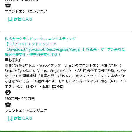
フロントエンドエンジニア
お気に入り
株式会社クラウドワークス コンサルティング
【SE/フロントエンドエンジニア
（JavaScript/TypeScript/React/Angular/Vue.js）】Web系・オープン系など
新規開発案件・保守開発案件多数！
■必須条件
※開発経験2年以上 ・Webアプリケーションのフロントエンド開発経験（
React + TypeScrip、Vue.js、Angularなど） ・API連携を伴う開発経験 ・バッ
クエンドの開発経験（言語不問）がある方、またはバックエンドの実装・保
守経験がある方 ・国籍は問わず、しかし日本語ネイティブに限る（N1、ビジ
ネスレベル はNG） ・転職回数不問
390
万円〜
500
万円
フロントエンドエンジニア
お気に入り