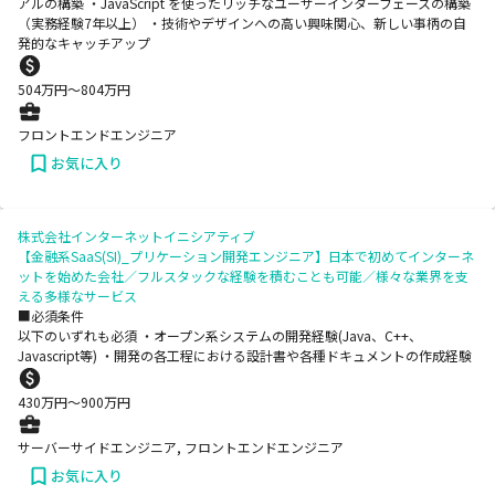
アルの構築 ・JavaScript を使ったリッチなユーザーインターフェースの構築
（実務経験7年以上） ・技術やデザインへの高い興味関心、新しい事柄の自
発的なキャッチアップ
504
万円〜
804
万円
フロントエンドエンジニア
お気に入り
株式会社インターネットイニシアティブ
【金融系SaaS(SI)_プリケーション開発エンジニア】日本で初めてインターネ
ットを始めた会社／フルスタックな経験を積むことも可能／様々な業界を支
える多様なサービス
■必須条件
以下のいずれも必須 ・オープン系システムの開発経験(Java、C++、
Javascript等) ・開発の各工程における設計書や各種ドキュメントの作成経験
430
万円〜
900
万円
サーバーサイドエンジニア, フロントエンドエンジニア
お気に入り