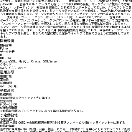
を分析し、課題を明確化する能力を養います。 使用環境・ツール ： Google Analytics / Tableau
/ PowerBI 習得スキル ： データの可視化、ビジネス課題の発見、マーケティング施策への応用
★Step 4: レポーティング・報告提案 最後に、分析結果をレポートとしてまとめ、クライアントの意
思決定を支援する材料を提供します。BIツールでダッシュボードを作成し、PowerPointやWordを使
って報告書を作成します。データをわかりやすく伝えるプレゼンテーション力も重要なスキルです。
使用環境・ツール ： ダッシュボード（BIツール内） / PowerPoint / Word 習得スキル ： レ
ポーティング、プレゼンテーション、クライアントへの提案力 ■サポート体制について 当部署では
『メンター・メンティー制度』を導入しており、新入社員の技術的な不安払拭を図っております。
メンターはデータ分析経験の長い先輩社員が担当し、あなたの技術的な質問や不安を解決する体制
を整えております。 また、上記とは別に月1回の定期面談を実施しており、今後のキャリアプラン／
キャリアパスを共有し、あなたの希望に応じた案件やキャリアに参画できるように支援をしており
ます。
開発環境
開発言語
Python
データ分析
R
DB・DWH
PostgreSQL、MySQL、Oracle、SQL Server
クラウド
AWS、GCP、Azure
雇用形態
雇用形態
正社員
試用期間
あり（6ヶ月）
勤務形態
勤務形態
定時時間制 ※クライアント先に準ずる
就業時間
9:00〜18:00
就業時間補足
※勤務時間帯はプロジェクト先によって異なる場合があります。
予定勤務地
予定勤務地
東京都 〒251-0052 神奈川県藤沢市藤沢484-1藤沢アンバービル4階 ※クライアント先に準ずる
勤務地補足
基本的に東京都23区（新宿・渋谷・銀座・丸の内・日本橋など）を中心としたプロジェクトに配属