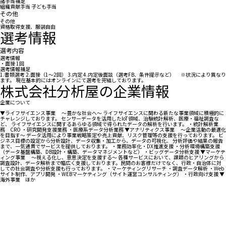
諸手当補足
組織貢献手当 子ども手当
その他
その他
資格取得支援、服装自由
選考情報
選考内容
選考情報
・面接 1回
選考情報補足
1.書類選考 2.面接（1～2回） 3.内定 4.内定後面談（選考FB、条件提示など） ※状況により異なり
ます。 現在基本的にはオンラインにて選考を完結しております。
株式会社分析屋の企業情報
企業について
▼ライフサイエンス事業 ～豊かな社会へ～ ライフサイエンスに関わる新たな事業領域に積極的に
チャレンジしております。 センサーデータを活用したIoT領域、治験統計解析、医療・福祉調査な
ど、 ライフサイエンスに関するあらゆる領域で得られたデータの解析を行います。 ・統計解析業
務 CRO ・研究開発支援業務 ・医療系データ分析業務 ▼アナリティクス事業 ～企業活動の最適化
を目指す～ データ活用により事業戦略策定や売上貢献、リスク管理等の支援を行っております。 ビ
ジネス目標の設定から分析設計、データ収集・加工から、データの可視化、 分析評価や結果の報告
まで、一気通貫でサービスを提供しております。 ・業務効率化・DX推進支援 ・分析環境構築支援
（データ基盤構築、DB設計・構築、データマネジメントなど） ・ビッグデータ分析支援 ▼マーケテ
ィング事業 ～視える化し、意思決定を支援する～ 各種サービスにおいて、課題のヒアリングから
調査設計、データ解析まで幅広く支援しております。民間のお客様だけでなく、行政・自治体に対
しての社会調査や分析支援も行っております。 ・マーケティングリサーチ ・調査データ解析 ・Web
サイト制作、アプリ開発 ・WEBマーケティング（サイト運営コンサルティング） ・行政向け支援 ▼
海外事業 ほか