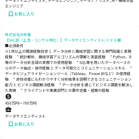
データサイエンティスト, データエンジニア, データアナリスト, AI・機械学習
エンジニア
お気に入り
株式会社分析屋
【SAC部（上流・コンサル特化）】データサイエンティスト/ミドル層
■必須条件
※1年以上の関連経験目安 1. データ分析と機械学習に関する専門知識と実務
経験 * 統計解析、機械学習アルゴリズムの理解と実装経験 * Python、R
等のデータ分析言語の実務での使用経験 * SQL等を用いたデータベースか
らのデータ抽出・操作経験 2. データ可視化とコミュニケーションスキル *
データビジュアライゼーションツール（Tableau、Power BIなど）の使用経
験 * 非技術者にもわかりやすく分析結果を説明できるコミュニケーション
能力 3. ビジネス課題解決経験 * データ分析を通じてビジネス課題を解決し
た実績 * クライアントや事業部門との要件定義・提案の経験
450
万円〜
700
万円
データサイエンティスト
お気に入り