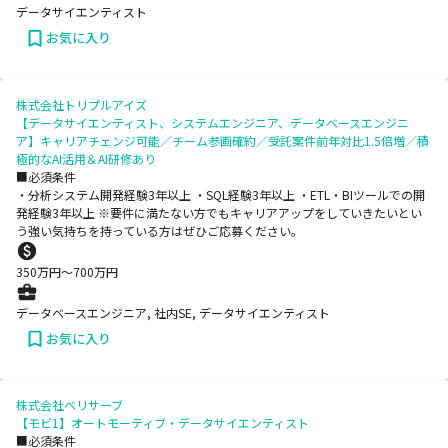
データサイエンティスト
お気に入り
株式会社トリプルアイズ
【データサイエンティスト、システムエンジニア、データベースエンジニ
ア】キャリアチェンジ可能／チーム参画確約／受託案件前年対比1.5倍増／積
極的なAI活用＆AI研修あり
■必須条件
・分析システム開発経験3年以上 ・SQL経験3年以上 ・ETL・BIツールでの開
発経験3年以上 ※要件に満たない方でもキャリアアップをしていきたいとい
う強い気持ちを持っている方はぜひご応募ください。
350
万円〜
700
万円
データベースエンジニア, 社内SE, データサイエンティスト
お気に入り
株式会社ベリサーブ
【モビ1】オートモーティブ・データサイエンティスト
■必須条件