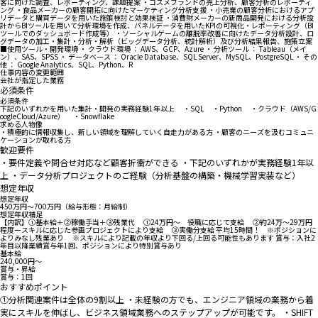
客に向けた調査、レポーティング、課題提案 ・コスメブランドの売上分析、顧客分析のレポーティ
ング ・食品メーカーの顧客開拓に向けたマーケティング分析支援 ・小売業の顧客分析におけるアプ
リデータと購買データを用いた施策検討と効果検証 ・消費財メーカーの新商品開発における分析設
計からBIツールを用いて分析環境を作成、パネルデータを用いたKPIの可視化・レポーティング（BI
ツールでのダッシュボード作成等） ・ソーシャルゲームの離脱率改善に向けたデータ分析設計、ロ
グデータの加工・集計・分析・解析（ビッグデータ分析、統計解析）及び分析結果報告、施策立案
■使用ツール・開発環境 ・ クラウド環境 ： AWS、GCP、Azure ・ 分析ツール ： Tableau（メイ
ン）、SAS、SPSS ・ データベース ： Oracle Database、SQL Server、MySQL、PostgreSQL ・ その
他 ： Google Analytics、SQL、Python、R
仕事内容の変更範囲
会社が指定した業務
必須条件
必須条件
下記のいずれかを用いた集計・開発の実務経験1年以上 ・SQL ・Python ・クラウド（AWS/G
oogleCloud/Azure） ・Snowflake
求める人物像
・積極的に情報収集し、新しい領域を理解していく自走力がある方 ・顧客のニーズを汲むコミュニ
ケーションが取れる方
歓迎要件
・要件定義や問合せ対応など顧客折衝ができる ・下記のいずれかが実務経験1年以
上 ・データ分析プロジェクトのご経験（分析基盤の構築・機械学習実装など）
想定年収
想定年収
450万円〜700万円（給与形態：月給制）
想定年収補足
【内訳】①基本給＋②稼働手当＋③残業代 ①24万円～ 役職に応じて支給 ②約24万～29万円
程度ースキルに応じた参画プロジェクトにより支給 ③実働分支給 平均15時間！ ※ポジションに
よりみなし残業あり ※スキルにより記載の年収より下回る/上回る可能性もあります 賞与：入社2
年目以降業績賞与年1回、ポジションにより特別賞与あり
基本給
240,000円〜
賞与・昇給
賞与：1回
おすすめポイント
①分析関連案件は全体の9割以上 ・未経験の方でも、エンジニア領域の業務から着
実にスキルを伸ばし、ビジネス領域業務へのステップアップが可能です。 ・SHIFT