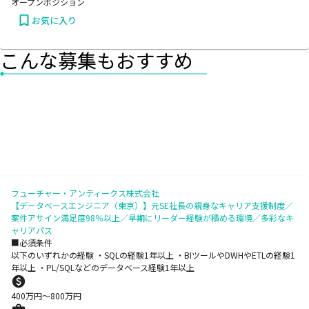
オープンポジション
お気に入り
こんな募集もおすすめ
フューチャー・アンティークス株式会社
【データベースエンジニア（東京）】元SE社長の親身なキャリア支援制度／
案件アサイン満足度98％以上／早期にリーダー経験が積める環境／多彩なキ
ャリアパス
■必須条件
以下のいずれかの経験 ・SQLの経験1年以上 ・BIツールやDWHやETLの経験1
年以上 ・PL/SQLなどのデータベース経験1年以上
400
万円〜
800
万円