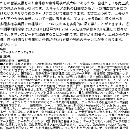
からの営業支援もあり案件数や案件規模が拡大中であるため、会社としても売上拡
大の見込みが高い状況です。 ②キャリア選択の自由度が高い ・定期面談で身につ
けたいスキルや今後のキャリアについて相談できます。希望に沿う形で、上長がキ
ャリアや今後の業務について一緒に考えます。 ③スキルを多角的に深く学べる ・
多種多様な業界での経験で、一つのスキルを多角的に深く学ぶことができます。 ④
年間平均昇給率は13.2%(※日経平均=1.7%) ・入社後の研修やOJTを通して様々な
スキルを早いスピードで取得することが可能です。顧客からのFBや、上司からの評
価、自己評価など多面的に評価が行われ昇格や昇給のチャンスが多くあります。
ポジション
職種
・データサイエンティスト
配属先
部署の特徴・業務環境
■入社後の流れ 入社後の1～2か月間は研修期間として、データ分析に必要なスキルを学んでいただ
きます。具体的には、SQL、BIツール（Tableau）、Pythonなどを中心に、業務に役立つ技術を習得
していただきます。この研修は、異職種からのチャレンジができるように設計しておりますのでご
安心ください。 研修後は、実際の案件で顧客課題に応じたデータ解析・分析業務（要件定義～レポ
ーティング）を担当していただく予定です。また、並行して先輩リーダー社員と相談しながらマネジ
メントについても仕組みや進め方を習得していただきます。 2つ目以降の案件からは、リーダーとし
て部下のマネジメントにも携わっていただき、データ基盤構築やデータマネジメントなどのデータ
管理業務にも対応していただくことを期待しております。また、将来的にはプロジェクト全体をリ
ードするPM業務もお任せします。 ご経験やご志向に応じて、スキルを最大限に発揮できる環境を提
供し、キャリアのステップアップを目指していただけます。 ■入社時研修について SQL・Python・
BIツールなど、入社後１～2ヶ月程度、スキル・経験に応じた研修があります。 ★Step 1: データ分
析環境の理解 最初のステップでは、データ分析の基盤となるデータ環境や構造の理解から始めま
す。 クライアントのビジネスにおけるデータの流れを把握し、データベースの仕組みやデータ抽出
方法を学びます。 使用環境・ツール ： SQL Server / MySQL / PostgreSQL / Oracle Database
習得スキル ： データベース管理、データ抽出、基礎的なSQLスキル ★Step 2: コーディングによ
るデータ加工 次に、必要なデータを効率よく処理・加工し、分析可能な形に整えます。SQLやPytho
nなどを活用し、集計やフィルタリングを行いながら、データの質を高めます。ここで算出された数
値が、分析の土台となります。 使用環境・ツール ： SQL / Python / SAS / R 習得スキル ：
データ加工、データクレンジング、統計的手法の基礎 ★Step 3: データの可視化・分析 データの取り
扱いに慣れてきたら、次は実際の分析フェーズに進みます。ここでは、Google AnalyticsやTablea
u、PowerBIを用いて、データを視覚的に表現し、インサイトを見つけます。データの傾向や異常値