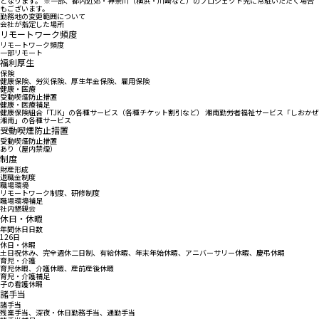
となります。 ※一部、都内近郊・神奈川（横浜・川崎など）のプロジェクト先に常駐いただく場合
もございます。
勤務地の変更範囲について
会社が指定した場所
リモートワーク頻度
リモートワーク頻度
一部リモート
福利厚生
保険
健康保険、労災保険、厚生年金保険、雇用保険
健康・医療
受動喫煙防止措置
健康・医療補足
健康保険組合「TJK」の各種サービス（各種チケット割引など） 湘南勤労者福祉サービス「しおかぜ
湘南」の各種サービス
受動喫煙防止措置
受動喫煙防止措置
あり（屋内禁煙）
制度
財産形成
退職金制度
職場環境
リモートワーク制度、研修制度
職場環境補足
社内懇親会
休日・休暇
年間休日日数
126日
休日・休暇
土日祝休み、完全週休二日制、有給休暇、年末年始休暇、アニバーサリー休暇、慶弔休暇
育児・介護
育児休暇、介護休暇、産前産後休暇
育児・介護補足
子の看護休暇
諸手当
諸手当
残業手当、深夜・休日勤務手当、通勤手当