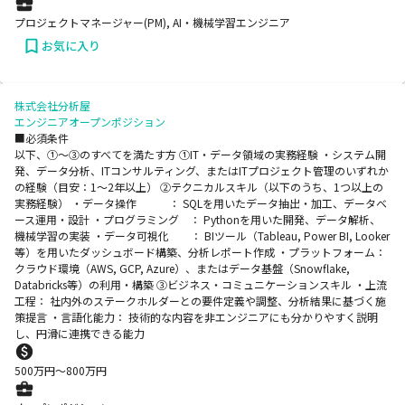
プロジェクトマネージャー(PM), AI・機械学習エンジニア
お気に入り
株式会社分析屋
エンジニアオープンポジション
■必須条件
以下、①〜③のすべてを満たす方 ①IT・データ領域の実務経験 ・システム開
発、データ分析、ITコンサルティング、またはITプロジェクト管理のいずれか
の経験（目安：1～2年以上） ②テクニカルスキル（以下のうち、1つ以上の
実務経験） ・データ操作 ： SQLを用いたデータ抽出・加工、データベ
ース運用・設計 ・プログラミング ： Pythonを用いた開発、データ解析、
機械学習の実装 ・データ可視化 ： BIツール（Tableau, Power BI, Looker
等）を用いたダッシュボード構築、分析レポート作成 ・プラットフォーム：
クラウド環境（AWS, GCP, Azure）、またはデータ基盤（Snowflake,
Databricks等）の利用・構築 ③ビジネス・コミュニケーションスキル ・上流
工程： 社内外のステークホルダーとの要件定義や調整、分析結果に基づく施
策提言 ・言語化能力： 技術的な内容を非エンジニアにも分かりやすく説明
し、円滑に連携できる能力
500
万円〜
800
万円