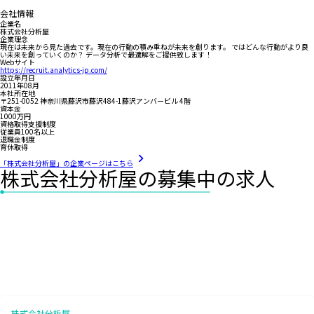
会社情報
企業名
株式会社分析屋
企業理念
現在は未来から見た過去です。現在の行動の積み重ねが未来を創ります。 ではどんな行動がより良
い未来を創っていくのか？ データ分析で最適解をご提供致します！
Webサイト
https://recruit.analytics-jp.com/
設立年月日
2011年08月
本社所在地
〒251-0052 神奈川県藤沢市藤沢484-1藤沢アンバービル 4階
資本金
1000万円
資格取得支援制度
従業員100名以上
退職金制度
育休取得
「株式会社分析屋」の企業ページはこちら
株式会社分析屋の募集中の求人
株式会社分析屋