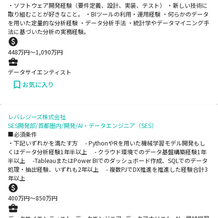
・ソフトウェア開発経験（要件定義、設計、実装、テスト） ・新しい技術に
取り組むことが好きなこと。 ・BIツールの利用・運用経験 ・何らかのデータ
を用いた定量的な分析経験 ・データ分析手法 ・統計学やデータマイニング手
法に基づいた分析の実務経験。
448
万円〜
1,090
万円
データサイエンティスト
お気に入り
レバレジーズ株式会社
SES開発部/首都圏内/開発/AI・データエンジニア（SES）
■必須条件
・下記いずれかを満たす方 - PythonやRを用いた機械学習モデル開発もし
くはデータ分析経験1年半以上 - クラウド環境でのデータ基盤構築経験1年
半以上 -TableauまたはPower BIでのダッシュボード作成、SQLでのデータ
処理・抽出経験、いずれも2年以上 - 複数PJでDX推進を推進した経験合計3
年以上
400
万円〜
850
万円