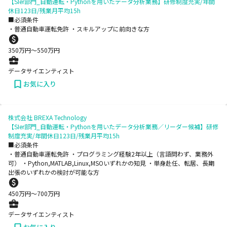
【SIer部門_自動運転・Pythonを用いたデータ分析業務】研修制度充実/年間
休日123日/残業月平均15h
■必須条件
・普通自動車運転免許 ・スキルアップに前向きな方
350
万円〜
550
万円
データサイエンティスト
お気に入り
株式会社 BREXA Technology
【SIer部門_自動運転・Pythonを用いたデータ分析業務／リーダー候補】研修
制度充実/年間休日123日/残業月平均15h
■必須条件
・普通自動車運転免許 ・プログラミング経験2年以上（言語問わず、業務外
可） ・Python,MATLAB,Linux,MSOいずれかの知見 ・単身赴任、転居、長期
出張のいずれかの検討が可能な方
450
万円〜
700
万円
データサイエンティスト