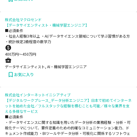
株式会社マクロセンド
【データサイエンティスト・機械学習エンジニア】
■必須条件
・社会人経験3年以上 ・AI/データサイエンス領域について学ぶ習慣がある方
・統計検定2級程度の数学力
400
万円〜
450
万円
データサイエンティスト, AI・機械学習エンジニア
お気に入り
株式会社インターネットイニシアティブ
【デジタルワークプレース_データ分析エンジニア】日本で初めてインターネ
ットを始めた会社／フルスタックな経験を積むことも可能／様々な業界を支
える多様なサービス
■必須条件
・データサイエンスに関する知識を用いたデータ分析の業務経験 ・分析・可
視化テーマについて、要件定義のための的確なコミュニケーション能力、ド
キュメント作成能力 ・BIツールやデータ分析・可視化に関係するソフトウェ