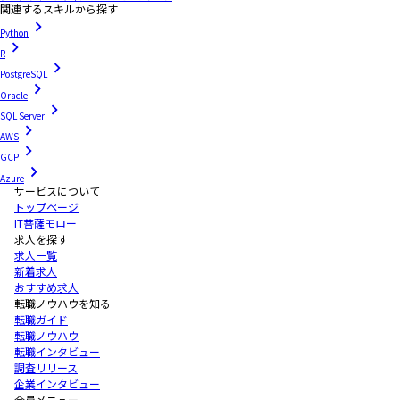
関連するスキルから探す
Python
R
PostgreSQL
Oracle
SQL Server
AWS
GCP
Azure
サービスについて
トップページ
IT菩薩モロー
求人を探す
求人一覧
新着求人
おすすめ求人
転職ノウハウを知る
転職ガイド
転職ノウハウ
転職インタビュー
調査リリース
企業インタビュー
会員メニュー