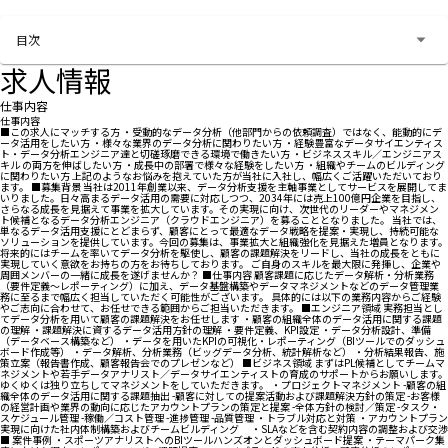
お問い合わせする
目次
求人情報
仕事内容
仕事内容
■この求人にマッチする方 ・受動的なデータ分析（他部門からの依頼調査）ではなく、能動的にデ
ータ活用をしたい方 ・様々な業界のデータ分析に関わりたい方 ・経験豊富なデータサイエンティス
ト・データ分析エンジニア達と切磋琢磨できる環境で働きたい方 ・ビジネススキル／エンジニアス
キル の両方を伸ばしたい方 ・成長中の部署で様々な経験をしたい方 ・組織やチームのビルディング
に関わりたい方 上記のようなお悩みを抱えていた方が当社に入社し、幅広くご活躍いただいており
ます。 ■募集背景 当社は2011年創業以来、データ分析支援を主軸事業としてサービスを展開してま
いりました。日々高まるデータ活用の需要に対応しつつ、2034年には売上100億円企業を目指し、
さらなる成長を見据えて事業を拡大しています。その実現に向け、次世代のリーダーやマネジメン
ト候補となるデータ分析エンジニア（クラウドエンジニア）を募ることとなりました。 当社では、
単なるデータ活用支援にとどまらず、顧客にとって最適なデータ戦略を提案・実現し、持続可能な
ソリューションを提供しています。今回の募集は、事業拡大と組織強化を見据えた増員となります。
将来的にはチームを率いてデータ分析を駆使し、顧客の課題解決をリードし、当社の成長をともに
実現していく意欲をお持ちの方をお待ちしております。 ご自身のスキルを最大限に発揮し、企業や
周囲メンバーの一緒に成長を遂げませんか？ ■仕事内容 顧客課題に応じたデータ解析・分析業務
（要件定義～レポーティング）に加え、データ基盤構築やデータマネジメントなどのデータ管理業
務に至るまで幅広く担当していただく可能性がございます。 具体的には以下の業務内容からご経験
やご志向に合わせて、お任せできる範囲からご担当いただきます。 ■エンジニア領域 実務担当とし
てデータ分析を用いて顧客の課題解決をお任せします ・顧客の組織全体のデータ活用に関する課題
の理解 ・課題解決に資するデータ活用方針の理解 ・要件定義、KPI設定 ・データ分析設計、準備
（データベース構築など） ・データを用いたKPIの可視化・レポーティング（BIツールでのダッシュ
ボード作成等） ・データ解析、分析業務（ビッグデータ分析、統計解析など） ・分析結果報告、施
策立案（報告書作成、顧客報告会でのプレゼンなど） ■ビジネス領域 まずはPL候補としてチームマ
ネジメントや若手データアナリスト／データサイエンティストの育成のサポートからお願いします。
ゆくゆくは独り立ちしてマネジメントをしていただきます。 ・プロジェクトマネジメント -顧客の組
織全体のデータ活用に関する課題抽出 -顧客に対しての提案活動および課題解決方針の策定 -お客様
の経営計画や業界の動向に応じたアカウントプランの策定と提案 -全体方針の検討／策定 -タスク・
スケジュール管理 -稼働／コスト管理 -進捗管理 -品質管理 ・トラブル対応と対策 ・アカウントプラン
実現に向けた社内体制構築およびチームビルディング ・SLAなどを含む契約内容の調整および交渉
■ 案件事例 ・スポーツアナリストへのBIツールハンズオンとダッシュボード提案 ・テーマパーク集