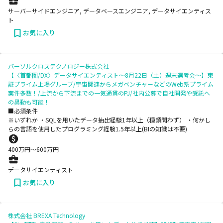
サーバーサイドエンジニア, データベースエンジニア, データサイエンティス
ト
お気に入り
パーソルクロステクノロジー株式会社
【〈首都圏/DX〉データサイエンティスト～8月22日（土）週末選考会～】東
証プライム上場グループ/宇宙関連からメガベンチャーなどのWeb系プライム
案件多数！/上流から下流までの一気通貫のPJ/社内公募で自社開発や受託へ
の異動も可能！
■必須条件
※いずれか ・SQLを用いたデータ抽出経験1年以上（種類問わず） ・何かし
らの言語を使用したプログラミング経験1.5年以上(BIの知識は不要)
400
万円〜
600
万円
データサイエンティスト
お気に入り
株式会社 BREXA Technology