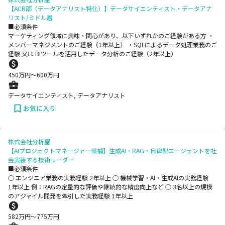
【ACR部（データアナリスト特化）】データサイエンティスト・データアナ
リスト/ミドル層
■必須条件
マーケティング領域に興味・関心があり、以下いずれかのご経験がある方 ・
メンバーマネジメントのご経験（1年以上） ・SQLによるデータ処理業務のご
経験 又は BIツールを活用したデータ分析のご経験（2年以上）
450
万円〜
600
万円
データサイエンティスト, データアナリスト
お気に入り
株式会社分析屋
【AIプロジェクトマネージャー候補】生成AI・RAG・自律型エージェントを社
会実装する技術リーダー
■必須条件
○ エンジニア業務の実務経験 2年以上 ○ 機械学習・AI・生成AIの実務経験
1年以上 例：RAGの定量的な評価や継続的な精度向上など ○ 3名以上の規模
のアジャイル開発を牽引した実務経験 1年以上
582
万円〜
775
万円