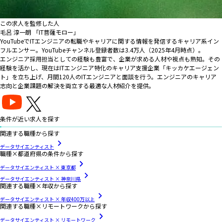
この求人を監修した人
毛呂 淳一朗 「IT菩薩モロー」
YouTubeでITエンジニアの転職やキャリアに関する情報を発信するキャリア系イン
フルエンサー。YouTubeチャンネル登録者数は3.4万人（2025年4月時点）。
エンジニア採用担当としての経験も豊富で、企業が求める人材や視点も熟知。その
経験を活かし、現在はITエンジニア特化のキャリア支援企業「キッカケエージェン
ト」を立ち上げ、月間120人のITエンジニアと面談を行う。エンジニアのキャリア
志向と企業課題の解決を両立する最適な人材紹介を提供。
条件が近い求人を探す
関連する職種から探す
データサイエンティスト
職種×都道府県の条件から探す
データサイエンティスト × 東京都
データサイエンティスト × 神奈川県
関連する職種×年収から探す
データサイエンティスト × 年収400万以上
関連する職種×リモートワークから探す
データサイエンティスト × リモートワーク