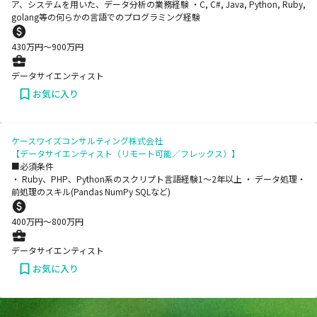
ア、システムを用いた、データ分析の業務経験 ・C, C#, Java, Python, Ruby,
golang等の何らかの言語でのプログラミング経験
430
万円〜
900
万円
データサイエンティスト
お気に入り
ケースワイズコンサルティング株式会社
【データサイエンティスト（リモート可能／フレックス）】
■必須条件
・ Ruby、PHP、Python系のスクリプト言語経験1～2年以上 ・ データ処理・
前処理のスキル(Pandas NumPy SQLなど)
400
万円〜
800
万円
データサイエンティスト
お気に入り