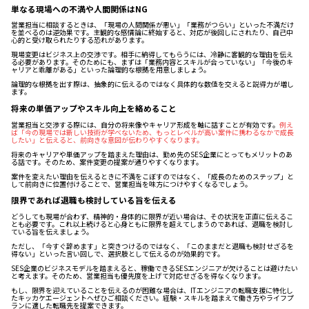
単なる現場への不満や人間関係はNG
営業担当に相談するときは、「現場の人間関係が悪い」「業務がつらい」といった不満だけ
を並べるのは逆効果です。主観的な感情論に終始すると、対応が後回しにされたり、自己中
心的と受け取られたりする恐れがあります。
現場変更はビジネス上の交渉です。相手に納得してもらうには、冷静に客観的な理由を伝え
る必要があります。そのためにも、まずは「業務内容とスキルが合っていない」「今後のキ
ャリアと乖離がある」といった論理的な根拠を用意しましょう。
論理的な根拠を出す際は、抽象的に伝えるのではなく具体的な数値を交えると説得力が増し
ます。
将来の単価アップやスキル向上を絡めること
営業担当と交渉する際には、自分の将来像やキャリア形成を軸に話すことが有効です。
例え
ば「今の現場では新しい技術が学べないため、もっとレベルが高い案件に携わるなかで成長
したい」と伝えると、前向きな意図が伝わりやすくなります。
将来のキャリアや単価アップを踏まえた理由は、勤め先のSES企業にとってもメリットのあ
る話です。そのため、案件変更の提案が通りやすくなります。
案件を変えたい理由を伝えるときに不満をこぼすのではなく、「成長のためのステップ」と
して前向きに位置付けることで、営業担当を味方につけやすくなるでしょう。
限界であれば退職も検討している旨を伝える
どうしても現場が合わず、精神的・身体的に限界が近い場合は、その状況を正直に伝えるこ
とも必要です。これ以上続けると心身ともに限界を超えてしまうのであれば、退職を検討し
ている旨を伝えましょう。
ただし、「今すぐ辞めます」と突きつけるのではなく、「このままだと退職も検討せざるを
得ない」といった言い回しで、選択肢として伝えるのが効果的です。
SES企業のビジネスモデルを踏まえると、稼働できるSESエンジニアが欠けることは避けたい
と考えます。そのため、営業担当も優先度を上げて対応せざるを得なくなります。
もし、限界を迎えていることを伝えるのが困難な場合は、ITエンジニアの転職支援に特化し
たキッカケエージェントへぜひご相談ください。経験・スキルを踏まえて働き方やライフプ
ランに適した転職先を提案できます。