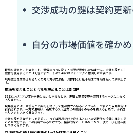
現場を変えたいと考えても、感情のままに動くと状況が悪化しかねません。会社を辞めずに
案件を変更することは可能ですが、そのためにはタイミングと根回しが重要です。
現場変更を成功させるための考え方や交渉術、具体的な行動手順までを順を追って解説しま
す。
現場を変えることと会社を辞めることは別問題
SESエンジニアが案件を抜けたいと考えたとき、退職と現場変更を混同するケースは少なく
ありません。
現場変更とは、常駐先との契約を終了して別の案件へ移ることであり、会社との雇用契約は
継続されます。一方で退職は、所属するSES企業との雇用そのものを終える行為で、手続き
もリスクも大きく異なります。
会社を辞める覚悟を決める前に、まずは現場だけを変えるといった選択肢を冷静に検討する
ことが大切です。この認識があるだけでも、精神的なハードルが下がり、次の一歩を踏み出
しやすくなります。
交渉成功の鍵は契約更新の1〜2か月前から動くこと