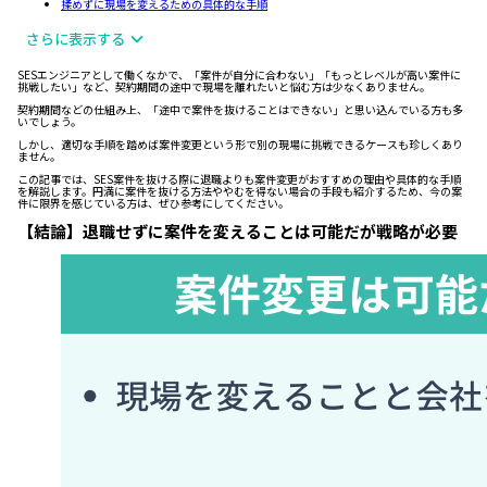
揉めずに現場を変えるための具体的な手順
さらに表示する
SESエンジニアとして働くなかで、「案件が自分に合わない」「もっとレベルが高い案件に
挑戦したい」など、契約期間の途中で現場を離れたいと悩む方は少なくありません。
契約期間などの仕組み上、「途中で案件を抜けることはできない」と思い込んでいる方も多
いでしょう。
しかし、適切な手順を踏めば案件変更という形で別の現場に挑戦できるケースも珍しくあり
ません。
この記事では、SES案件を抜ける際に退職よりも案件変更がおすすめの理由や具体的な手順
を解説します。円満に案件を抜ける方法ややむを得ない場合の手段も紹介するため、今の案
件に限界を感じている方は、ぜひ参考にしてください。
【結論】退職せずに案件を変えることは可能だが戦略が必要