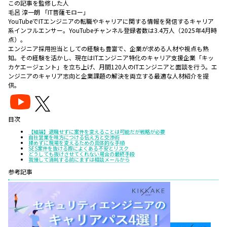
この記事を監修した人
毛呂 淳一朗 「IT菩薩モロー」
YouTubeでITエンジニアの転職やキャリアに関する情報を発信するキャリア
系インフルエンサー。YouTubeチャンネル登録者数は3.4万人（2025年4月時
点）。
エンジニア採用担当としての経験も豊富で、企業が求める人材や視点も熟
知。その経験を活かし、現在はITエンジニア特化のキャリア支援企業「キッ
カケエージェント」を立ち上げ、月間120人のITエンジニアと面談を行う。エ
ンジニアのキャリア志向と企業課題の解決を両立する最適な人材紹介を提
供。
目次
【結論】退職せずに案件を変えることは可能だが戦略が必要
自社営業を味方につける伝え方と交渉術
揉めずに現場を変えるための具体的な手順
SES案件を抜ける際によくある不安とリスク
どうしても抜けさせてくれない場合の最終手段
我慢して消耗する前にまずは相談メールから
参考記事