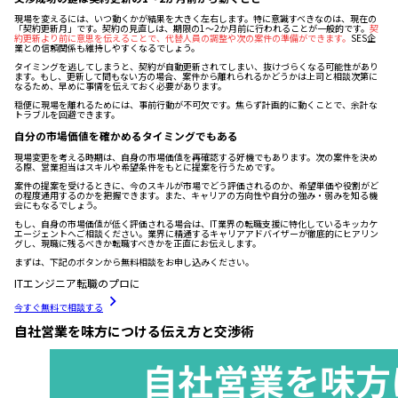
現場を変えるには、いつ動くかが結果を大きく左右します。特に意識すべきなのは、現在の
「契約更新月」です。契約の見直しは、期限の1〜2か月前に行われることが一般的です。
契
約更新より前に意思を伝えることで、代替人員の調整や次の案件の準備ができます。
SES企
業との信頼関係も維持しやすくなるでしょう。
タイミングを逃してしまうと、契約が自動更新されてしまい、抜けづらくなる可能性があり
ます。もし、更新して間もない方の場合、案件から離れられるかどうかは上司と相談次第に
なるため、早めに事情を伝えておく必要があります。
穏便に現場を離れるためには、事前行動が不可欠です。焦らず計画的に動くことで、余計な
トラブルを回避できます。
自分の市場価値を確かめるタイミングでもある
現場変更を考える時期は、自身の市場価値を再確認する好機でもあります。次の案件を決め
る際、営業担当はスキルや希望条件をもとに提案を行うためです。
案件の提案を受けるときに、今のスキルが市場でどう評価されるのか、希望単価や役割がど
の程度通用するのかを把握できます。また、キャリアの方向性や自分の強み・弱みを知る機
会にもなるでしょう。
もし、自身の市場価値が低く評価される場合は、IT業界の転職支援に特化しているキッカケ
エージェントへご相談ください。業界に精通するキャリアアドバイザーが徹底的にヒアリン
グし、現職に残るべきか転職すべきかを正直にお伝えします。
まずは、下記のボタンから無料相談をお申し込みください。
ITエンジニア転職のプロに
今すぐ無料で相談する
自社営業を味方につける伝え方と交渉術