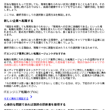
正当な理由をもって交渉しても、現場を離れられない状況に直面することもあります。その
場合は、我慢し続けるのではなく、自身の健康やキャリアを守るために「最終手段」を検討
しましょう。
ここでは、最終手段としての選択肢と活用方法を解説します。
新しい企業へ転職する
「相談を何度しても現場を抜けられない」「現場先への交渉に消極的である」といった場
合、転職を視野に入れましょう。現場を変えたいだけで転職を選ぶのは極端に見えるかもし
れませんが、勤め先が柔軟に対応してくれないなら、長く留まるリスクのほうが大きいとい
えます。
転職によって、自分に合った案件を選べる環境や、より自立的にキャリアを築ける企業に出
会うほうが今後のキャリアを見据えてもプラスに働くでしょう。
最終手段といえる理由は、現職で十分に調整を試みたうえでの選択肢であるためです。
ITエンジニア業界に詳しい転職エージェントがおすすめ
転職を視野に入れる場合は、ITエンジニア業界に特化した転職エージェントの活用がおすす
めです。
業界特有の働き方や契約形態を理解した担当者であれば、現状の悩みやキャリアの
方向性に応じた案件を的確に提案できます。
当メディアを運営するキッカケクリエイションは、ITエンジニアに特化した転職エージェン
ト（キッカケエージェント）を営む企業です。年間2,500名以上のエンジニア転職支援に携わ
っています。必要に応じて、応募書類を添削したり面接対策をしたり、応募先から評価され
るポイントをリスト化した情報を提供したりすることも可能です。
「今の環境では思い描く働き方ができない」と感じている方は、ぜひ、下記のボタンから無
料相談へお申し込みください。
ITエンジニア転職のプロに
今すぐ無料で相談する
心身的な問題であれば医師の診断書を取得する