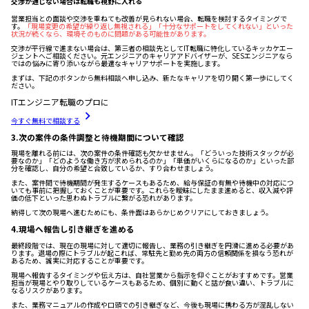
交渉が通じない場合は転職も視野に入れる
営業担当との面談や交渉を重ねても改善が見られない場合、転職を検討するタイミングで
す。
「現場変更の希望が繰り返し無視される」「十分なサポートをしてくれない」といった
状況が続くなら、環境そのものに問題がある可能性があります。
交渉が平行線で進まない場合は、第三者の相談先としてIT転職に特化しているキッカケエー
ジェントへご相談ください。元エンジニアのキャリアアドバイザーが、SESエンジニアなら
ではの悩みに寄り添いながら最適なキャリアサポートを実施します。
まずは、下記のボタンから無料相談へ申し込み、新たなキャリアを切り開く第一歩にしてく
ださい。
ITエンジニア転職のプロに
今すぐ無料で相談する
3.次の案件の条件調整と待機期間について確認
現場を離れる前には、次の案件の条件確認も欠かせません。「どういった技術スタックが必
要なのか」「どのような働き方が求められるのか」「単価がいくらになるのか」といった部
分を確認し、自分の希望と合致しているか、すり合わせましょう。
また、案件間で待機期間が発生するケースもあるため、給与保証の有無や待機中の対応につ
いても事前に把握しておくことが重要です。これらを曖昧にしたまま進めると、収入減や評
価の低下といった思わぬトラブルに繋がる恐れがあります。
納得して次の現場へ進むためにも、条件面はあらかじめクリアにしておきましょう。
4.現場へ報告し引き継ぎを進める
最終段階では、現在の現場に対して適切に報告し、業務の引き継ぎを円滑に進める必要があ
ります。退場の際にトラブルが起これば、常駐先と勤め先の両方の信頼関係を損なう恐れが
あるため、誠実に対応することが重要です。
現場へ報告するタイミングや伝え方は、自社営業から指示を仰ぐことがおすすめです。営業
担当が現場とやり取りしているケースもあるため、個別に動くと話が食い違い、トラブルに
なるリスクがあります。
また、業務マニュアルの作成や口頭での引き継ぎなど、今後も現場に携わる方が混乱しない