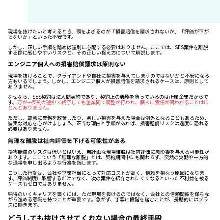
現場を抜けたいと考えるとき、頭をよぎるのが「損害賠償を請求されないか」「評価が下が
らないか」といった不安です。
しかし、正しい手順を踏めば過剰に心配する必要はありません。ここでは、SES案件を離脱
する際に感じやすいリスクと、その正しい捉え方について解説します。
エンジニア個人への損害賠償請求は原則ない
現場を抜けることで、クライアントや自社に損害を与えてしまうのではないかと不安になる
方もいるでしょう。しかし、エンジニア個人が損害賠償を請求されるケースは、原則として
ありません。
なぜなら、SES契約は法人間契約であり、契約上の義務を負っているのは所属企業だからで
す。
万が一契約が途中で終了しても企業間で調整が行われ、個人に責任が問われることはほ
とんどありません。
ただし、故意に業務を放棄したり、著しい損害を与えた場合は例外となることもあるため、
誠実な対応を心がけましょう。正当な理由と手順があれば、損害賠償リスクは過度に恐れる
必要はありません。
無理な離脱は社内評価を下げる可能性がある
損害賠償のリスクは低いとはいえ、無計画な現場離脱は社内評価に悪影響を与える可能性が
あります。ここでいう「無理な離脱」とは、契約期間中にも関わらず、突然の欠勤や一方的
な退場を申し出るような行為を指します。
こうした行動は、会社や営業担当にとって対応コストが高く、信頼を損なう原因になりま
す。評価制度に影響するだけでなく、次の案件を紹介されにくくなるといった不利益を被る
ケースもゼロではありません。
納得のいくキャリアを築くには、ただ現場を抜けるのではなく、会社との信頼関係を保ちな
がら進める意識を持つことが重要です。急がず、丁寧に段階を踏むことが、長期的にはプラ
スに働きます。
どうしても抜けさせてくれない場合の最終手段