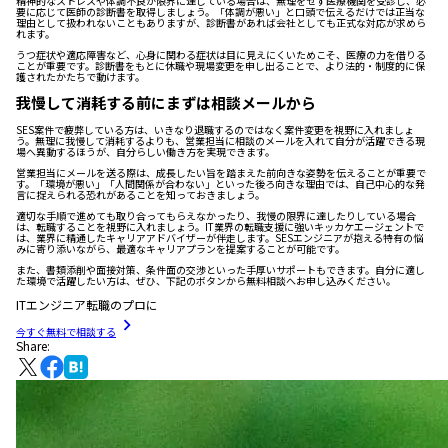
精神的なストレスや体調不良が限界に達している場合は、無理をせず医療機関を受診し、必
要に応じて医師の診断書を取得しましょう。「体調が悪い」と口頭で伝えるだけでは正当な
理由として扱われないこともありますが、診断書があれば会社としても正式な対応が求めら
れます。
うつ症状や適応障害など、心身に関わる症状は目に見えにくいためこそ、医療の力を借りる
ことが重要です。診断書をもとに休職や現場変更を申し出ることで、より法的・制度的に保
護されたかたちで動けます。
我慢して消耗する前にまずは相談メールから
SES案件で疲弊している方は、いきなり退職するのではなく案件変更を視野に入れましょ
う。無理に我慢して消耗するよりも、営業担当に相談のメールを入れて自分が活躍できる現
場へ異動するほうが、自分らしい働き方を実現できます。
営業担当にメールを送る際は、成長したい旨を踏まえた前向きな姿勢を伝えることが重要で
す。「環境が悪い」「人間関係が合わない」といった後ろ向きな理由では、自己中心的な発
言に捉えられる恐れがあることを知っておきましょう。
適切な手順で進めても取り合ってもらえなかったり、我慢の限界に達したりしている場合
は、転職することを視野に入れましょう。IT業界の転職支援に強いキッカケエージェントで
は、業界に精通したキャリアアドバイザーが伴走します。SESエンジニアが抱える特有の悩
みに寄り添いながら、最適なキャリアプランを提案することが可能です。
また、書類添削や面接対策、条件面の交渉といった手厚いサポートもできます。自分に適し
た環境で活躍したい方は、ぜひ、下記のボタンから無料相談へお申し込みください。
ITエンジニア転職のプロに
今すぐ無料で相談する
Share: