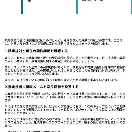
現場を変えるには感情的に動くのではなく、段階を踏んだ冷静な行動が必要です。ここで
は、トラブルを避けながら穏便に案件を変更するためのステップを解説します。
1.就業規則と現在の契約期間を確認する
まずは、勤め先の就業規則と現在の契約期間を確認することが重要です。特に「退職・異動
の申し出期限」や「現場変更に関する規定」は必ず確認しましょう。
また、クライアント企業との契約期間があるため、自動更新の有無や更新日を事前に把握す
ることも欠かせません。この情報がなければ、営業に相談しても具体的な対応が取れず、タ
イミングを逃してしまう恐れがあります。
まずは、設けられている規則に沿って現場を変えるための準備を進めていきましょう。
2.営業担当へ相談メールを送り面談を設定する
就業規則と契約期間を確認したら、次に行うべきは営業担当への相談です。まずはメールで
「面談の時間をいただきたい」と丁寧に連絡し、その文面で簡潔に相談の趣旨を伝えておき
ます。
例えば「現在の業務内容とスキルにギャップを感じており、今後のキャリアについてご相談
したい」といった表現がおすすめです。できる限り、ポジティブな内容で面談したい意図を
伝えることが大切です。
この段階では詳細な不満を並べるのではなく、あくまで「相談の場を設けたい」というスタ
ンスで臨みましょう。礼儀を持ってアプローチすることで、相手の受け取り方も変わってき
ます。