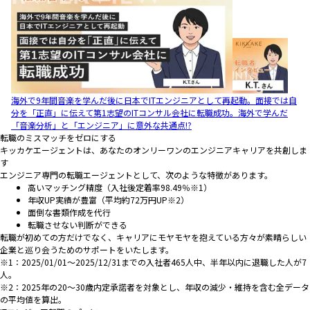
海外で9年間音楽を学んだ後に日本でITエンジニアとして再起動。面接では自
分を「正直」に伝えて第1志望のITコンサル会社に転職成功。海外で学んだ
「音楽分析」と「エンジニア」に意外な共通点!?
転職のミスマッチをゼロにする
キッカケエージェントは、あなたのオンリーワンのエンジニアキャリアを共創しま
す
エンジニア専門の転職エージェントとして、次のような特徴があります。
高いマッチング精度（入社後定着率98.49％※1）
年収UP実績が豊富（平均約72万円UP※2）
面倒な書類作成を代行
転職させない判断ができる
転職が初めての方だけでなく、キャリアにモヤモヤを抱えている方々が素晴らしい
企業と巡り会うためのサポートをいたします。
※1：2025/01/01～2025/12/31までの入社者465人中、半年以内に退職した人が7
人。
※2：2025年の20～30歳内定承諾者を対象とし、年収の減少・維持を含む全データ
の平均値を算出。