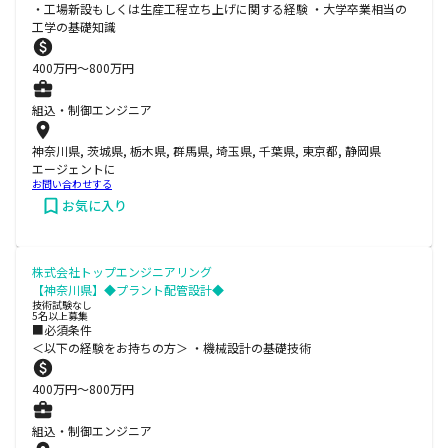
・工場新設もしくは生産工程立ち上げに関する経験 ・大学卒業相当の
工学の基礎知識
400
万円〜
800
万円
組込・制御エンジニア
神奈川県, 茨城県, 栃木県, 群馬県, 埼玉県, 千葉県, 東京都, 静岡県
エージェントに
お問い合わせする
お気に入り
株式会社トップエンジニアリング
【神奈川県】◆プラント配管設計◆
技術試験なし
5名以上募集
■必須条件
＜以下の経験をお持ちの方＞ ・機械設計の基礎技術
400
万円〜
800
万円
組込・制御エンジニア