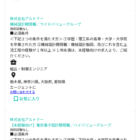
株式会社アルトナー
機械設計開発職／ワイドバリューグループ
技術試験なし
■必須条件
＜下記２つの条件を満たす方＞ ①学歴：理工系の高専・大学・大学院
を卒業された方 ②機械設計開発職：機械設計製図、及びこれを含む上
流工程の経験が１年以上 ※１年未満は、未経験向けの求人より、ご紹
介ください。
組込・制御エンジニア
栃木県, 神奈川県, 大阪府, 愛知県
エージェントに
お問い合わせする
お気に入り
株式会社アルトナー
【未経験向け】電気電子設計開発職／ハイバリューグループ
技術試験なし
■必須条件
＜下記２つの条件を満たす方＞ ①学歴：下記大学・大学院を卒業され