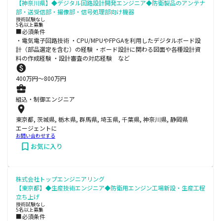
【神奈川県】◆デジタル回路設計開発エンジニア◆防衛製品のアンテナ
部・送受信部・撮像部・信号処理部向け機器
技術試験なし
5名以上募集
■必須条件
・電気電子回路技術 ・CPU/MPUやFPGAを利用したデジタルボード設
計（部品選定を含む）の経験 ・ボード設計に関わる図面や各種設計資
料の作成経験 ・設計審査の対応経験 など
400
万円〜
800
万円
組込・制御エンジニア
東京都, 茨城県, 栃木県, 群馬県, 埼玉県, 千葉県, 神奈川県, 静岡県
エージェントに
お問い合わせする
お気に入り
株式会社トップエンジニアリング
【東京都】◆生産技術エンジニア◆防衛用エンジン工場新設・生産工程
立ち上げ
技術試験なし
5名以上募集
■必須条件