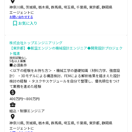
神奈川県, 茨城県, 栃木県, 群馬県, 埼玉県, 千葉県, 東京都, 静岡県
エージェントに
お問い合わせする
お気に入り
株式会社トップエンジニアリング
【東京都】◆航空エンジンの機械設計エンジニア◆開発設計プロジェク
ト推進
技術試験なし
5名以上募集
■必須条件
＜以下の経験をお持ち方＞ ・機械工学の基礎知識（材料力学、強度設
計） ・3Dモデルによる構造検討、FEMによる解析結果を踏まえた設計
検討の経験 ・タスクやスケジュールを自分で整理し、優先順位をつけ
て業務を進めた経験
400
万円〜
800
万円
組込・制御エンジニア
神奈川県, 茨城県, 栃木県, 群馬県, 埼玉県, 千葉県, 東京都, 静岡県
エージェントに