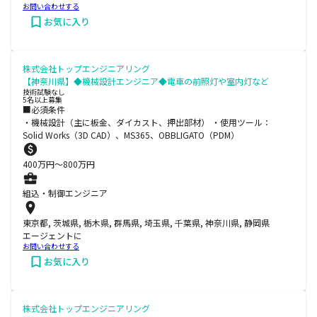
お問い合わせする
お気に入り
株式会社トップエンジニアリング
【神奈川県】◆機械設計エンジニア◆電車の前照灯や室内灯など
技術試験なし
5名以上募集
■必須条件
・機械設計（主に板金、ダイカスト、押出部材） ・使用ツール：
Solid Works（3D CAD）、MS365、OBBLIGATO（PDM）
400
万円〜
800
万円
組込・制御エンジニア
東京都, 茨城県, 栃木県, 群馬県, 埼玉県, 千葉県, 神奈川県, 静岡県
エージェントに
お問い合わせする
お気に入り
株式会社トップエンジニアリング