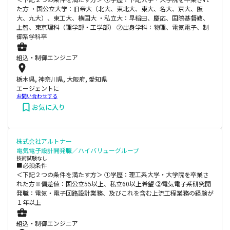
た方 ・国公立大学：旧帝大（北大、東北大、東大、名大、京大、阪
大、九大）、東工大、横国大 ・私立大：早稲田、慶応、国際基督教、
上智、東京理科（理学部・工学部） ②出身学科：物理、電気電子、制
御系学科卒
組込・制御エンジニア
栃木県, 神奈川県, 大阪府, 愛知県
エージェントに
お問い合わせする
お気に入り
株式会社アルトナー
電気電子設計開発職／ハイバリューグループ
技術試験なし
■必須条件
＜下記２つの条件を満たす方＞ ①学歴：理工系大学・大学院を卒業さ
れた方※偏差値：国公立55以上、私立60以上希望 ②電気電子系研究開
発職：電気・電子回路設計業務、及びこれを含む上流工程業務の経験が
１年以上
組込・制御エンジニア