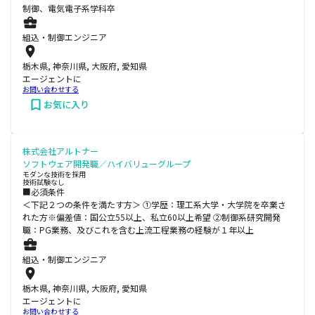
制御、電気電子系学科卒
組込・制御エンジニア
栃木県, 神奈川県, 大阪府, 愛知県
エージェントに
お問い合わせする
お気に入り
株式会社アルトナー
ソフトウェア開発職／ハイバリューグループ
モダンな技術を採用
技術試験なし
■必須条件
＜下記２つの条件を満たす方＞ ①学歴：理工系大学・大学院を卒業さ
れた方※偏差値：国公立55以上、私立60以上希望 ②制御系研究開発
職：PG業務、及びこれを含む上流工程業務の経験が１年以上
組込・制御エンジニア
栃木県, 神奈川県, 大阪府, 愛知県
エージェントに
お問い合わせする