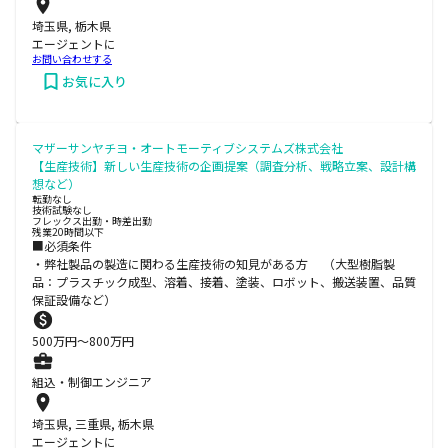
埼玉県, 栃木県
エージェントに
お問い合わせする
お気に入り
マザーサンヤチヨ・オートモーティブシステムズ株式会社
【生産技術】新しい生産技術の企画提案（調査分析、戦略立案、設計構
想など）
転勤なし
技術試験なし
フレックス出勤・時差出勤
残業20時間以下
■必須条件
・弊社製品の製造に関わる生産技術の知見がある方 （大型樹脂製
品：プラスチック成型、溶着、接着、塗装、ロボット、搬送装置、品質
保証設備など）
500
万円〜
800
万円
組込・制御エンジニア
埼玉県, 三重県, 栃木県
エージェントに