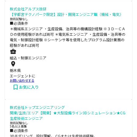
株式会社アルプス技研
【宇都宮テクノパーク限定】設計・開発エンジニア職（機械・電気）
技術試験なし
■必須条件
＊機械系エンジニア ・生産設備、治具等の機構設計経験 ※３Ｄ－ＣＡ
Ｄの使用経験があれば尚可 ＊電気系エンジニア ・生産設備・治具等の
電気・制御設計経験 ※シーケンサ等を使用したプログラム設計業務の
経験があれば尚可
組込・制御エンジニア
栃木県
エージェントに
お問い合わせする
お気に入り
株式会社トップエンジニアリング
関東/生技/エリア【関東】★大型設備ライン3Dシミュレーション★CG
生産技術エンジニア
技術試験なし
5名以上募集
■必須条件
3Dモデリング、設計理解。 CGまたは生産技術経験。