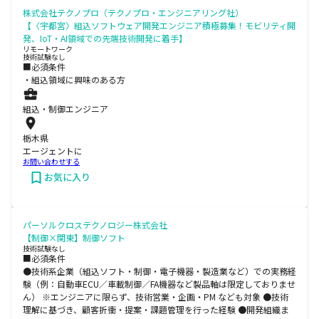
株式会社テクノプロ（テクノプロ・エンジニアリング社）
【〈宇都宮〉組込ソフトウェア開発エンジニア積極募集！モビリティ開
発、IoT・AI領域での先端技術開発に着手】
リモートワーク
技術試験なし
■必須条件
・組込領域に興味のある方
組込・制御エンジニア
栃木県
エージェントに
お問い合わせする
お気に入り
パーソルクロステクノロジー株式会社
【制御×関東】制御ソフト
技術試験なし
■必須条件
●技術系企業（組込ソフト・制御・電子機器・製造業など）での実務経
験（例：自動車ECU／車載制御／FA機器など製品軸は限定しておりませ
ん） ※エンジニアに限らず、技術営業・企画・PM なども対象 ●技術
理解に基づき、顧客折衝・提案・課題管理を行った経験 ●開発組織ま