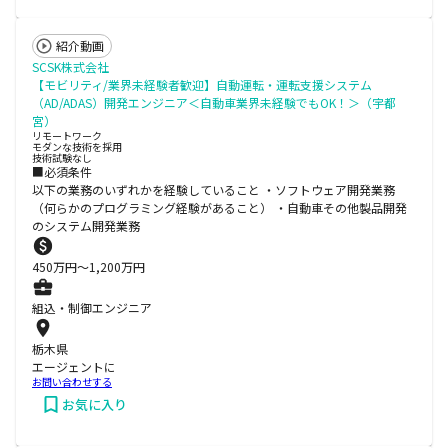
紹介動画
SCSK株式会社
【モビリティ/業界未経験者歓迎】自動運転・運転支援システム
（AD/ADAS）開発エンジニア＜自動車業界未経験でもOK！＞（宇都
宮）
リモートワーク
モダンな技術を採用
技術試験なし
■必須条件
以下の業務のいずれかを経験していること ・ソフトウェア開発業務
（何らかのプログラミング経験があること） ・自動車その他製品開発
のシステム開発業務
450
万円〜
1,200
万円
組込・制御エンジニア
栃木県
エージェントに
お問い合わせする
お気に入り