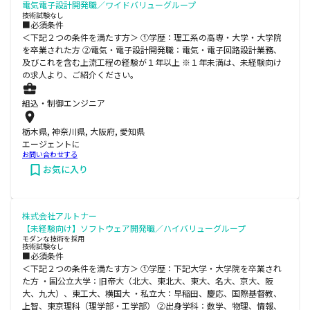
電気電子設計開発職／ワイドバリューグループ
技術試験なし
■必須条件
＜下記２つの条件を満たす方＞ ①学歴：理工系の高専・大学・大学院
を卒業された方 ②電気・電子設計開発職：電気・電子回路設計業務、
及びこれを含む上流工程の経験が１年以上 ※１年未満は、未経験向け
の求人より、ご紹介ください。
組込・制御エンジニア
栃木県, 神奈川県, 大阪府, 愛知県
エージェントに
お問い合わせする
お気に入り
株式会社アルトナー
【未経験向け】ソフトウェア開発職／ハイバリューグループ
モダンな技術を採用
技術試験なし
■必須条件
＜下記２つの条件を満たす方＞ ①学歴：下記大学・大学院を卒業され
た方 ・国公立大学：旧帝大（北大、東北大、東大、名大、京大、阪
大、九大）、東工大、横国大 ・私立大：早稲田、慶応、国際基督教、
上智、東京理科（理学部・工学部） ②出身学科：数学、物理、情報、