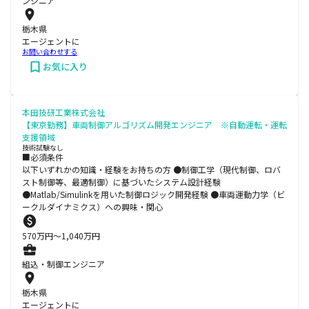
ンジニア
栃木県
エージェントに
お問い合わせする
お気に入り
本田技研工業株式会社
【東京勤務】車両制御アルゴリズム開発エンジニア ※自動運転・運転
支援領域
技術試験なし
■必須条件
以下いずれかの知識・経験をお持ちの方 ●制御工学（現代制御、ロバ
スト制御等、最適制御）に基づいたシステム設計経験
●Matlab/Simulinkを用いた制御ロジック開発経験 ●車両運動力学（ビ
ークルダイナミクス）への興味・関心
570
万円〜
1,040
万円
組込・制御エンジニア
栃木県
エージェントに