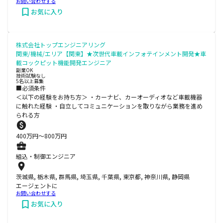
お問い合わせする
お気に入り
株式会社トップエンジニアリング
関東/機械/エリア【関東】★次世代車載インフォテインメント開発★車
載コックピット機能開発エンジニア
副業OK
技術試験なし
5名以上募集
■必須条件
＜以下の経験をお持ち方＞ ・カーナビ、カーオーディオなど車載機器
に触れた経験 ・自立してコミュニケーションを取りながら業務を進め
られる方
400
万円〜
800
万円
組込・制御エンジニア
茨城県, 栃木県, 群馬県, 埼玉県, 千葉県, 東京都, 神奈川県, 静岡県
エージェントに
お問い合わせする
お気に入り