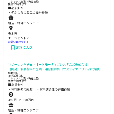
フレックス出勤・時差出勤
残業20時間以下
■必須条件
・何かしらの製品の設計経験
組込・制御エンジニア
栃木県
エージェントに
お問い合わせする
お気に入り
マザーサンヤチヨ・オートモーティブシステムズ株式会社
【開発】製品材料の企画・適合性評価（サスティナビリティに貢献）
転勤なし
技術試験なし
フレックス出勤・時差出勤
残業20時間以下
■必須条件
・材料開発の経験 ・材料適合性の評価経験
390
万円〜
800
万円
組込・制御エンジニア