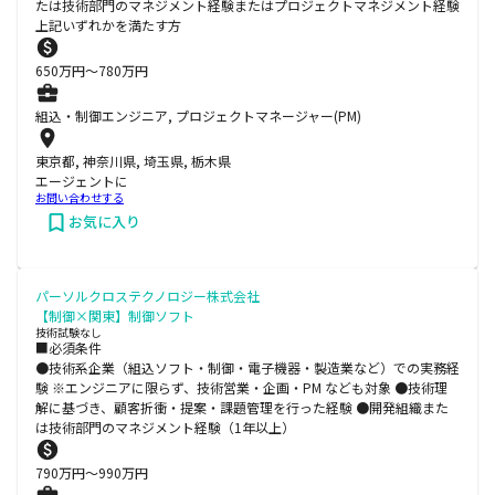
たは技術部門のマネジメント経験またはプロジェクトマネジメント経験
上記いずれかを満たす方
650
万円〜
780
万円
組込・制御エンジニア, プロジェクトマネージャー(PM)
東京都, 神奈川県, 埼玉県, 栃木県
エージェントに
お問い合わせする
お気に入り
パーソルクロステクノロジー株式会社
【制御×関東】制御ソフト
技術試験なし
■必須条件
●技術系企業（組込ソフト・制御・電子機器・製造業など）での実務経
験 ※エンジニアに限らず、技術営業・企画・PM なども対象 ●技術理
解に基づき、顧客折衝・提案・課題管理を行った経験 ●開発組織また
は技術部門のマネジメント経験（1年以上）
790
万円〜
990
万円