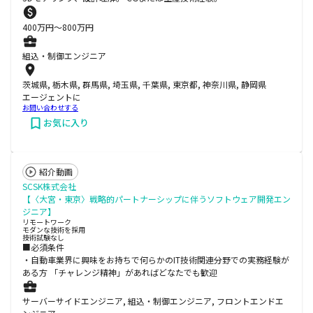
400
万円〜
800
万円
組込・制御エンジニア
茨城県, 栃木県, 群馬県, 埼玉県, 千葉県, 東京都, 神奈川県, 静岡県
エージェントに
お問い合わせする
お気に入り
紹介動画
SCSK株式会社
【〈大宮・東京〉戦略的パートナーシップに伴うソフトウェア開発エン
ジニア】
リモートワーク
モダンな技術を採用
技術試験なし
■必須条件
・自動車業界に興味をお持ちで何らかのIT技術関連分野での実務経験が
ある方 「チャレンジ精神」があればどなたでも歓迎
サーバーサイドエンジニア, 組込・制御エンジニア, フロントエンドエ