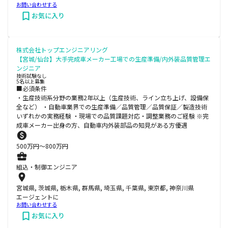
お問い合わせする
お気に入り
株式会社トップエンジニアリング
【宮城/仙台】大手完成車メーカー工場での生産準備/内外装品質管理エ
ンジニア
技術試験なし
5名以上募集
■必須条件
・生産技術系分野の業務2年以上（生産技術、ライン立ち上げ、設備保
全など） ・自動車業界での生産準備／品質管理／品質保証／製造技術
いずれかの実務経験 ・現場での品質課題対応・調整業務のご経験 ※完
成車メーカー出身の方、自動車内外装部品の知見がある方優遇
500
万円〜
800
万円
組込・制御エンジニア
宮城県, 茨城県, 栃木県, 群馬県, 埼玉県, 千葉県, 東京都, 神奈川県
エージェントに
お問い合わせする
お気に入り