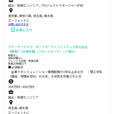
組込・制御エンジニア, プロジェクトマネージャー(PM)
東京都, 神奈川県, 埼玉県, 栃木県
エージェントに
お問い合わせする
お気に入り
マザーサンヤチヨ・オートモーティブシステムズ株式会社
【開発】CAE解析職（フロントローディング強化）
転勤なし
技術試験なし
フレックス出勤・時差出勤
残業20時間以下
■必須条件
・企業でのシミュレーション業務経験が3年以上ある方 ・理工学系
（機械、物理系学科）の大学、大学院を卒業された方
390
万円〜
800
万円
組込・制御エンジニア
埼玉県, 栃木県
エージェントに