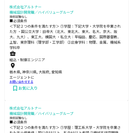
株式会社アルトナー
機械設計開発職／ハイバリューグループ
技術試験なし
■必須条件
＜下記２つの条件を満たす方＞ ①学歴：下記大学・大学院を卒業され
た方 ・国公立大学：旧帝大（北大、東北大、東大、名大、京大、阪
大、九大）、東工大、横国大 ・私立大：早稲田、慶応、国際基督教、
上智、東京理科（理学部・工学部） ②出身学科：物理、金属、機械系
学科卒
組込・制御エンジニア
栃木県, 神奈川県, 大阪府, 愛知県
エージェントに
お問い合わせする
お気に入り
株式会社アルトナー
機械設計開発職／ハイバリューグループ
技術試験なし
■必須条件
＜下記２つの条件を満たす方＞ ①学歴：理工系大学・大学院を卒業さ
れた方※偏差値：国公立55以上、私立60以上希望 ②機械系研究開発