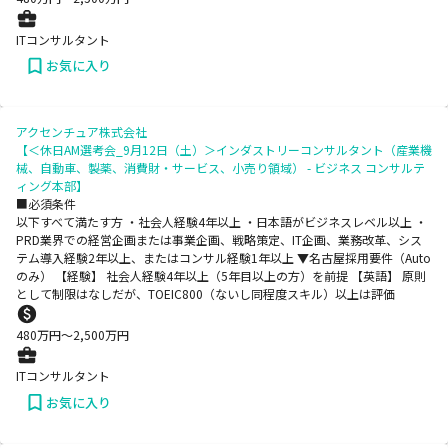
ITコンサルタント
お気に入り
アクセンチュア株式会社
【＜休日AM選考会_9月12日（土）＞インダストリーコンサルタント（産業機
械、自動車、製薬、消費財・サービス、小売り領域） - ビジネス コンサルテ
ィング本部】
■必須条件
以下すべて満たす方 ・社会人経験4年以上 ・日本語がビジネスレベル以上 ・
PRD業界での経営企画または事業企画、戦略策定、IT企画、業務改革、シス
テム導入経験2年以上、またはコンサル経験1年以上 ▼名古屋採用要件（Auto
のみ） 【経験】 社会人経験4年以上（5年目以上の方）を前提 【英語】 原則
として制限はなしだが、TOEIC800（ないし同程度スキル）以上は評価
480
万円〜
2,500
万円
ITコンサルタント
お気に入り