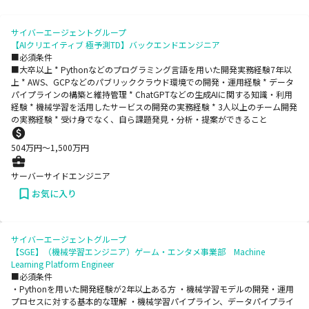
サイバーエージェントグループ
【AIクリエイティブ 極予測TD】バックエンドエンジニア
■必須条件
■大卒以上 * Pythonなどのプログラミング言語を用いた開発実務経験7年以
上 * AWS、GCPなどのパブリッククラウド環境での開発・運用経験 * データ
パイプラインの構築と維持管理 * ChatGPTなどの生成AIに関する知識・利用
経験 * 機械学習を活用したサービスの開発の実務経験 * 3人以上のチーム開発
の実務経験 * 受け身でなく、自ら課題発見・分析・提案ができること
504
万円〜
1,500
万円
サーバーサイドエンジニア
お気に入り
サイバーエージェントグループ
【SGE】（機械学習エンジニア）ゲーム・エンタメ事業部 Machine
Learning Platform Engineer
■必須条件
・Pythonを用いた開発経験が2年以上ある方 ・機械学習モデルの開発・運用
プロセスに対する基本的な理解 ・機械学習パイプライン、データパイプライ