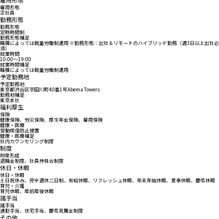
雇用形態
正社員
勤務形態
勤務形態
定時時間制
勤務形態補足
職種によっては裁量労働制適用 ※勤務形態：出社＆リモートのハイブリッド勤務（週3日以上出社必
須）
就業時間
10:00〜19:00
就業時間補足
職種によっては裁量労働制適用
予定勤務地
予定勤務地
東京都渋谷区宇田川町40番1号Abema Towers
勤務地補足
東京本社
福利厚生
保険
健康保険、労災保険、厚生年金保険、雇用保険
健康・医療
受動喫煙防止措置
健康・医療補足
社内カウンセリング制度
制度
財産形成
退職金制度、社員持株会制度
休日・休暇
休日・休暇
土日祝休み、完全週休二日制、有給休暇、リフレッシュ休暇、年末年始休暇、夏季休暇、慶弔休暇
育児・介護
育児休暇、産前産後休暇
諸手当
諸手当
通勤手当、住宅手当、慶弔見舞金制度
その他