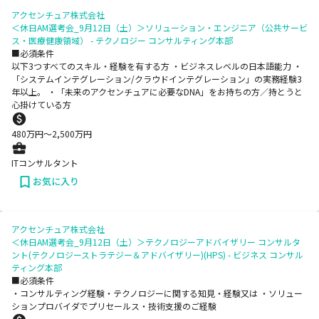
アクセンチュア株式会社
＜休日AM選考会_9月12日（土）＞ソリューション・エンジニア（公共サービ
ス・医療健康領域） - テクノロジー コンサルティング本部
■必須条件
以下3つすべてのスキル・経験を有する方 ・ビジネスレベルの日本語能力 ・
「システムインテグレーション/クラウドインテグレーション」の実務経験3
年以上。 ・「未来のアクセンチュアに必要なDNA」をお持ちの方／持とうと
心掛けている方
480
万円〜
2,500
万円
ITコンサルタント
お気に入り
アクセンチュア株式会社
＜休日AM選考会_9月12日（土）＞テクノロジーアドバイザリー コンサルタ
ント(テクノロジーストラテジー＆アドバイザリー)(HPS) - ビジネス コンサル
ティング本部
■必須条件
・コンサルティング経験・テクノロジーに関する知見・経験又は ・ソリュー
ションプロバイダでプリセールス・技術支援のご経験