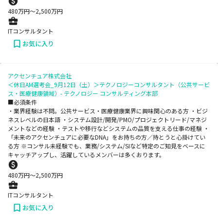
480
万円〜
2,500
万円
ITコンサルタント
お気に入り
アクセンチュア株式会社
＜休日AM選考会_9月12日（土）＞テクノロジーコンサルタント（公共サービ
ス・医療健康領域）- テクノロジー コンサルティング本部
■必須条件
・業界経験は不問。公共サービス・医療健康業界に興味関心のある方 ・ビジ
ネスレベルの日本語 ・システム設計/開発/PMO/プロジェクトリード/マネジ
メントなどの経験 ・テストや移行などシステムの品質を支える仕事の経験 ・
「未来のアクセンチュアに必要なDNA」をお持ちの方／持とうと心掛けてい
る方 ※コンサル未経験でも、業務/システム/SIなど特定のご知見をベースに
キャッチアップし、活躍しているメンバーは多くおります。
480
万円〜
2,500
万円
ITコンサルタント
お気に入り