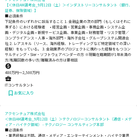
【＜休日AM選考会_9月12日（土）＞インダストリーコンサルタント（銀行、
証券、保険領域）】
■必須条件
下記条件のいずれかに該当すること 1. 金融企業の次の部門（もしくはそれに
準ずる）における経験者 • 経営企画・営業企画・事務企画 • システム企
画・デジタル企画 • 新規サービス企画、事業企画 • 財務管理・リスク管理／
コンプライアンス・人事 • 海外部門・海外子会社・グループシステム関連会
社 2. レアスキル（リース、海外経験、トレーディングなど特定領域での深い
経験）をもっている。 3. 金融業界のプロジェクトに携わった経験をもつコン
サルティング・SIer・ソフトウェアベンダーの方 ※現職在籍期間が1年未満の
方/転職回数の多い方/離職済みの方は要相談
480
万円〜
2,500
万円
ITコンサルタント
お気に入り
アクセンチュア株式会社
＜休日AM選考会_9月12日（土）＞テクノロジーコンサルタント（通信・メデ
ィア・ハイテク領域） - テクノロジー コンサルティング本部
■必須条件
・業界経験は不問。通信・メディア・エンターテインメント・ハイテク業界