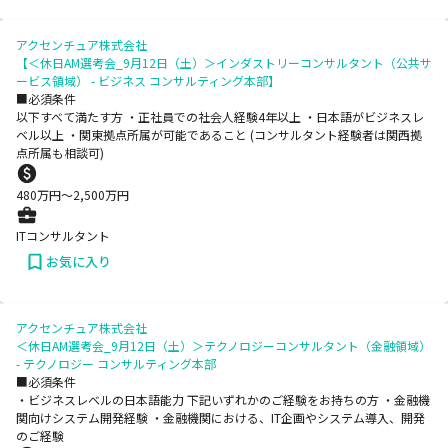
アクセンチュア株式会社
【＜休日AM選考会_9月12日（土）＞インダストリーコンサルタント（公共サ
ービス領域） - ビジネス コンサルティング本部】
■必須条件
以下すべて満たす方 ・正社員での社会人経験4年以上 ・日本語がビジネスレ
ベル以上 ・関東拠点所属が可能であること (コンサルタント経験者は関西拠
点所属も相談可)
480
万円〜
2,500
万円
ITコンサルタント
お気に入り
アクセンチュア株式会社
＜休日AM選考会_9月12日（土）＞テクノロジーコンサルタント（金融領域）
- テクノロジー コンサルティング本部
■必須条件
・ビジネスレベルの日本語能力 下記いずれかのご経験をお持ちの方 ・金融機
関向けシステム開発経験 ・金融機関における、IT企画やシステム導入、開発
のご経験