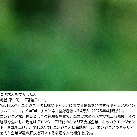
この求人を監修した人
毛呂 淳一朗 「IT菩薩モロー」
YouTubeでITエンジニアの転職やキャリアに関する情報を発信するキャリア系イン
フルエンサー。YouTubeチャンネル登録者数は3.4万人（2025年4月時点）。
エンジニア採用担当としての経験も豊富で、企業が求める人材や視点も熟知。その
経験を活かし、現在はITエンジニア特化のキャリア支援企業「キッカケエージェン
ト」を立ち上げ、月間120人のITエンジニアと面談を行う。エンジニアのキャリア
志向と企業課題の解決を両立する最適な人材紹介を提供。