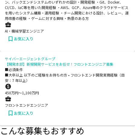
ン、バックエンドシステムのいずれかの設計・開発経験 ・Git、Docker、
CI/CD、IaC等を用いた開発経験 ・AWS、GCP、Azure等のクラウドサービス
を用いたシステム構築・運用経験 ・チーム開発における設計、レビュー、運
用改善の経験 ・ゲームに対する興味・熱意のある方
AI・機械学習エンジニア
お気に入り
サイバーエージェントグループ
【開発本部】新規開発サービスをお任せ！フロントエンジニア募集
■必須条件
■大卒以上 以下のご経験をお持ちの方 • フロントエンド開発実務経験（目
安：7 年以上）
450
万円〜
1,100
万円
フロントエンドエンジニア
お気に入り
こんな募集もおすすめ