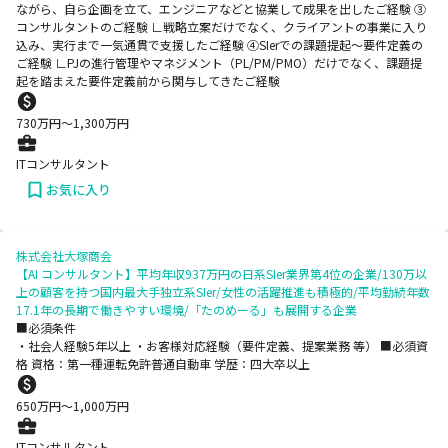
ながら、自ら企画を立て、エンジニアなどと協業して成果を出したご経験 ③
コンサルタントのご経験 ∟戦略立案だけでなく、クライアントの事業に入り
込み、実行まで一気通貫で支援したご経験 ④SIerでの課題提起～要件定義の
ご経験 ∟PJの進行管理やマネジメント（PL/PM/PMO）だけでなく、課題提
起を踏まえた要件定義前から関与してきたご経験
730
万円〜
1,300
万円
ITコンサルタント
お気に入り
株式会社大塚商会
【AI コンサルタント】平均年収937万円の日系SIer業界第4位の企業/130万以
上の顧客を持つ国内最大手独立系SIer/女性の活躍推進も積極的/平均勤続年数
17.1年の長期で働きやすい環境/「たのめーる」も展開する企業
■必須条件
・社会人経験5年以上 ・お客様対応経験（要件定義、提案業務 等） ■必須資
格 資格：第一種運転免許普通自動車 学歴：四大卒以上
650
万円〜
1,000
万円
ITコンサルタント