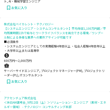
ト, AI・機械学習エンジニア
お気に入り
株式会社ベイカレント・テクノロジー
【システムエンジニア・システムコンサルタント】平均年収1,100万円超／平
均残業時間22hで給与とワークライフバランスを両立できる環境／ワンプー
ル制による多様な業界への案件アサインが可能です
■必須条件
・システムエンジニアとしての実務経験4年目以上 ・社会人経験4年目年以上
・大学卒以上または高専卒
600
万円〜
2,000
万円
サーバーサイドエンジニア, プロジェクトマネージャー(PM), プロジェクトリ
ーダー(PL), ITコンサルタント
お気に入り
アクセンチュア株式会社
＜休日AM選考会_9月12日（土）＞ソリューション・エンジニア（素材・エネ
ルギー領域） - テクノロジー コンサルティング本部