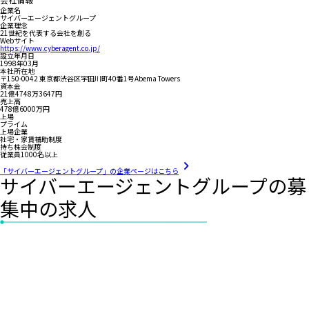
企業名
サイバーエージェントグループ
企業理念
21世紀を代表する会社を創る
Webサイト
https://www.cyberagent.co.jp/
設立年月日
1998年03月
本社所在地
〒150-0042 東京都渋谷区宇田川町40番1号Abema Towers
資本金
21億4748万3647円
売上高
478億6000万円
上場
プライム
上場企業
社宅・家賃補助制度
持ち株会制度
従業員1000名以上
「サイバーエージェントグループ」の企業ページはこちら
サイバーエージェントグループの募
集中の求人