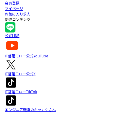
会員登録
マイページ
お気に入り求人
関連コンテンツ
公式LINE
IT菩薩モロー公式YouTube
IT菩薩モロー公式X
IT菩薩モローTikTok
エンジニア転職のキッカケさん