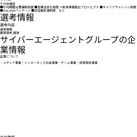
その他補足
■社内親睦会費補助制度 ■各種活性化制度 ※新規事業創出プロジェクト ■キャリアチャレンジ制度
■macalonパッケージ ■部活動支援制度 など
選考情報
選考内容
選考情報
書類選考,面接
サイバーエージェントグループの企
業情報
企業について
・メディア事業・インターネット広告事業・ゲーム事業・投資育成事業
会社情報