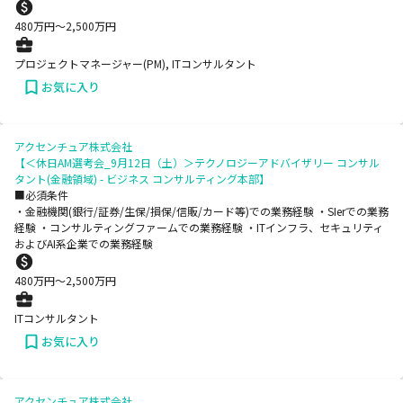
480
万円〜
2,500
万円
プロジェクトマネージャー(PM), ITコンサルタント
お気に入り
アクセンチュア株式会社
【＜休日AM選考会_9月12日（土）＞テクノロジーアドバイザリー コンサル
タント(金融領域) - ビジネス コンサルティング本部】
■必須条件
・金融機関(銀行/証券/生保/損保/信販/カード等)での業務経験 ・SIerでの業務
経験 ・コンサルティングファームでの業務経験 ・ITインフラ、セキュリティ
およびAI系企業での業務経験
480
万円〜
2,500
万円
ITコンサルタント
お気に入り
アクセンチュア株式会社