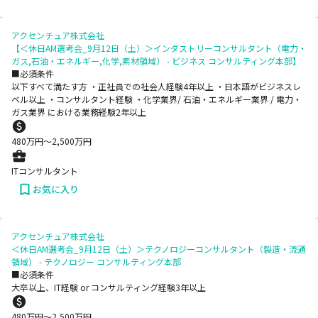
アクセンチュア株式会社
【＜休日AM選考会_9月12日（土）＞インダストリーコンサルタント（電力・
ガス,石油・エネルギー,化学,素材領域） - ビジネス コンサルティング本部】
■必須条件
以下すべて満たす方 ・正社員での社会人経験4年以上 ・日本語がビジネスレ
ベル以上 ・コンサルタント経験 ・化学業界/ 石油・エネルギー業界 / 電力・
ガス業界 における業務経験2年以上
480
万円〜
2,500
万円
ITコンサルタント
お気に入り
アクセンチュア株式会社
＜休日AM選考会_9月12日（土）＞テクノロジーコンサルタント（製造・流通
領域） - テクノロジー コンサルティング本部
■必須条件
大卒以上、IT経験 or コンサルティング経験3年以上
480
万円〜
2,500
万円