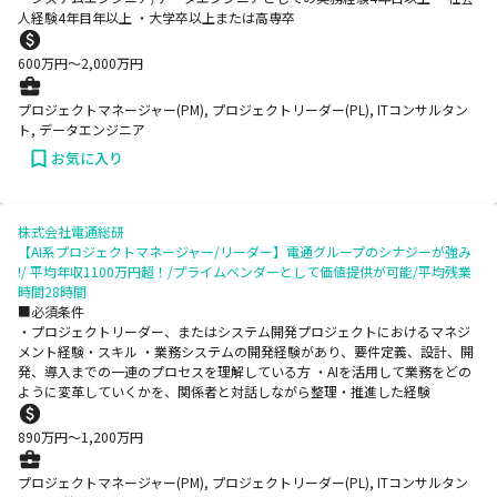
人経験4年目年以上 ・大学卒以上または高専卒
600
万円〜
2,000
万円
プロジェクトマネージャー(PM), プロジェクトリーダー(PL), ITコンサルタン
ト, データエンジニア
お気に入り
株式会社電通総研
【AI系プロジェクトマネージャー/リーダー】電通グループのシナジーが強み
!/ 平均年収1100万円超！/プライムベンダーとして価値提供が可能/平均残業
時間28時間
■必須条件
・プロジェクトリーダー、またはシステム開発プロジェクトにおけるマネジ
メント経験・スキル ・業務システムの開発経験があり、要件定義、設計、開
発、導入までの一連のプロセスを理解している方 ・AIを活用して業務をどの
ように変革していくかを、関係者と対話しながら整理・推進した経験
890
万円〜
1,200
万円
プロジェクトマネージャー(PM), プロジェクトリーダー(PL), ITコンサルタン