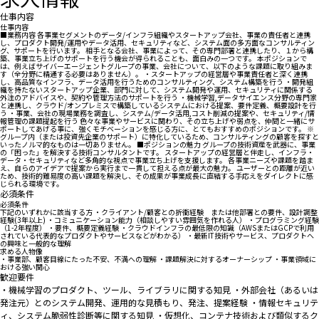
仕事内容
仕事内容
■業務内容 各事業セグメントのデータ/インフラ組織やスタートアップ会社、事業の責任者と連携
し、プロダクト開発/運用やデータ活用、セキュリティなど、システム面の多方面なコンサルティン
グ、サポートを行います。 相手となる会社、事業によって、その専門部署と連携したり、１から構
築、事業立ち上げのサポートを行う機会が得られることも、面白みの一つです。 本ポジションで
は、例えばサイバーエージェントグループの事業、会社について、以下のような課題に取り組みま
す（全分野に精通する必要はありません）。 ・スタートアップの経営層や事業責任者と深く連携
し、高品質なインフラ、データ活用を行うためのコンサルティング、システム構築を行う ・開発組
織を持たないスタートアップ企業、部門に対して、システム開発や運用、セキュリティに関係する
外注のアドバイスや、契約や管理方法のサポートを行う ・機械学習,データサイエンス分野の専門家
と連携し、クラウド/オンプレミスで構築しているシステムにおける提案、要件定義、概要設計を行
う ・事業、会社の現場業務を調査し、システム/データ活用,コスト削減の提案や、セキュリティ/情
報管理の課題提起を行う 色々な事業やサービスに関わり、その立ち上げや弱点を、仲間と一緒にサ
ポートしてあげる事に、強くモチベーションを感じる方に、とてもおすすめのポジションです。 ※
グループ内（または投資先企業のサポート）に特化しているため、コンサルティングの顧客を探すと
いったノルマ的なものは一切ありません。 ■ポジションの魅力 グループの技術資産を武器に、事業
の「困った」を解決する技術コンサルタントです。 スタートアップの経営層と伴走し、インフラ・
データ・セキュリティなど多角的な視点で事業立ち上げを支援します。 各事業ニーズや課題を踏ま
え、自らのアイデアで提案から実行まで一貫して担える点が最大の魅力。 ユーザーとの距離が近い
ため、技術的難易度の高い課題を解決し、その成果が事業成長に直結する手応えをダイレクトに感
じられる環境です。
必須条件
必須条件
下記のいずれかに該当する方 ・クライアント/顧客との折衝経験 または他部署との要件、設計調整
経験(3年以上) ・コミュニケーション能力（相談しやすい雰囲気を作れる人） ・プログラミング経験
（1-2年程度） ・要件、概要定義経験 ・クラウドインフラの最低限の知識（AWSまたはGCPで利用
されている代表的なプロダクトやサービスなどがわかる） ・最新IT技術やサービス、プロダクトへ
の興味と一般的な理解
求める人物像
・事業部、顧客目線にたった不安、不満への理解 ・課題解決に対するオーナーシップ ・事業領域に
おける強い関心
歓迎要件
・機械学習のプロダクト、ツール、ライブラリに関する知見 ・外部会社（あるいは
発注元）とのシステム開発、運用的な見積もり、発注、提案経験 ・情報セキュリテ
ィ、システム脆弱性診断等に関する知見 ・仮想化、コンテナ技術および類似するク