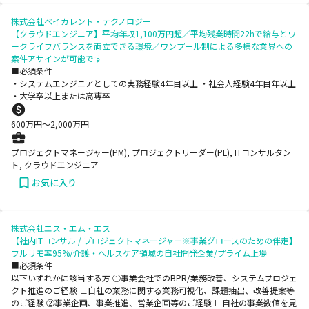
株式会社ベイカレント・テクノロジー
【クラウドエンジニア】平均年収1,100万円超／平均残業時間22hで給与とワ
ークライフバランスを両立できる環境／ワンプール制による多様な業界への
案件アサインが可能です
■必須条件
・システムエンジニアとしての実務経験4年目以上 ・社会人経験4年目年以上
・大学卒以上または高専卒
600
万円〜
2,000
万円
プロジェクトマネージャー(PM), プロジェクトリーダー(PL), ITコンサルタン
ト, クラウドエンジニア
お気に入り
株式会社エス・エム・エス
【社内ITコンサル / プロジェクトマネージャー※事業グロースのための伴走】
フルリモ率95%/介護・ヘルスケア領域の自社開発企業/プライム上場
■必須条件
以下いずれかに該当する方 ①事業会社でのBPR/業務改善、システムプロジェ
クト推進のご経験 ∟自社の業務に関する業務可視化、課題抽出、改善提案等
のご経験 ②事業企画、事業推進、営業企画等のご経験 ∟自社の事業数値を見