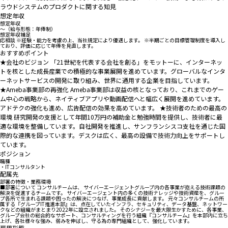
ラウドシステムのプロダクトに関する知見
想定年収
想定年収
〜（給与形態：年俸制）
想定年収補足
応相談 ※経験・能力を考慮の上、当社規定により優遇します。 ※半期ごとの目標管理制度を導入し
ており、評価に応じて年俸を見直します。
おすすめポイント
★会社のビジョン 「21世紀を代表する会社を創る」をモットーに、インターネッ
トを核とした成長産業での積極的な事業展開を進めています。グローバルなインタ
ーネットサービスの開発に取り組み、世界に通用する企業を目指しています。
★Ameba事業部の再強化 Ameba事業部は収益の核となっており、これまでのゲー
ム中心の戦略から、ネイティブアプリや動画配信へと幅広く展開を進めています。
アドテクの強化も進め、広告配信の効果を高めています。 ★技術者のための最高の
環境 研究開発の支援として年間10万円の補助金と勉強時間を提供し、技術者に最
適な環境を整備しています。自社開発を推進し、サンフランシスコ支社を通じた国
際的な連携を図っています。デスクは広く、最高の設備で技術力向上をサポートし
ています。
ポジション
職種
・ITコンサルタント
配属先
部署の特徴・業務環境
■部署について コンサルチームは、 サイバーエージェントグループ内の各事業が抱える技術課題の
解決を促進するチームです。 サイバーエージェント内の多くの技術ナレッジや技術資産を、グルー
プ各所で生まれる課題や困ったの解決につなげ、事業成長に貢献します。 元々コンサルチームの所
属する『グループIT推進本部』は、点在していたインフラ、セキュリティ、データ基盤、ネットワー
クなどの組織がまとまり2022年に設立されました。 そのシナジーを最大限生かすために、各事業、
グループ会社の総合的なサポート、コンサルティングを行う組織『コンサルチーム』を本部内に立ち
上げ、各社様々な強み、弱みを伸ばし、守る為の専門組織として、強化しています。
雇用形態