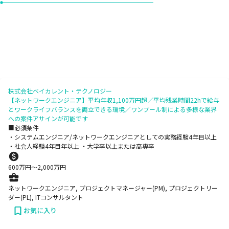
株式会社ベイカレント・テクノロジー
【ネットワークエンジニア】平均年収1,100万円超／平均残業時間22hで給与
とワークライフバランスを両立できる環境／ワンプール制による多様な業界
への案件アサインが可能です
■必須条件
・システムエンジニア/ネットワークエンジニアとしての実務経験4年目以上
・社会人経験4年目年以上 ・大学卒以上または高専卒
600
万円〜
2,000
万円
ネットワークエンジニア, プロジェクトマネージャー(PM), プロジェクトリー
ダー(PL), ITコンサルタント
お気に入り