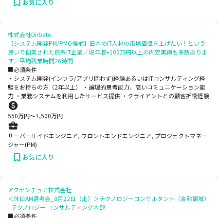
お気に入り
株式会社Dirbato
【システム開発PM/PMO候補】日本のIT人材の市場価値を上げたい！という
思いで創業された日系IT企業／現年収+100万円以上の内定実績も多数ありま
す／平均残業時間26時間
■必須条件
・システム開発(インフラ/アプリ問わず)経験あるいはITコンサルティング経
験をお持ちの方（2年以上） ・論理的思考能力、高いコミュニケーション能
力 ・業務システムを利用したサービス提供 ・クライアントとの顧客折衝経験
550
万円〜
1,500
万円
サーバーサイドエンジニア, フロントエンドエンジニア, プロジェクトマネー
ジャー(PM)
お気に入り
アクセンチュア株式会社
＜休日AM選考会_8月22日（土）＞テクノロジーコンサルタント（金融領域）
- テクノロジー コンサルティング本部
■必須条件