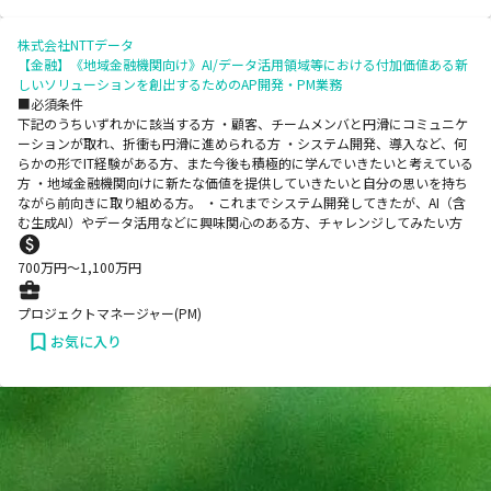
株式会社NTTデータ
【金融】《地域金融機関向け》AI/データ活用領域等における付加価値ある新
しいソリューションを創出するためのAP開発・PM業務
■必須条件
下記のうちいずれかに該当する方 ・顧客、チームメンバと円滑にコミュニケ
ーションが取れ、折衝も円滑に進められる方 ・システム開発、導入など、何
らかの形でIT経験がある方、また今後も積極的に学んでいきたいと考えている
方 ・地域金融機関向けに新たな価値を提供していきたいと自分の思いを持ち
ながら前向きに取り組める方。 ・これまでシステム開発してきたが、AI（含
む生成AI）やデータ活用などに興味関心のある方、チャレンジしてみたい方
700
万円〜
1,100
万円
プロジェクトマネージャー(PM)
お気に入り