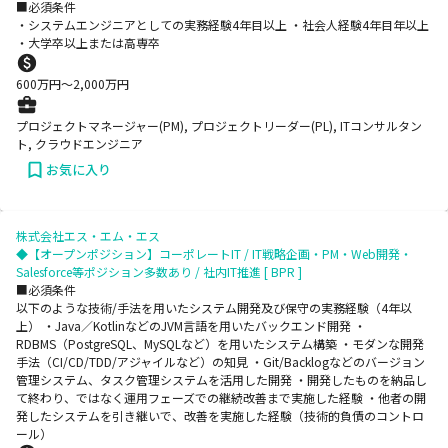
■必須条件
・システムエンジニアとしての実務経験4年目以上 ・社会人経験4年目年以上
・大学卒以上または高専卒
600
万円〜
2,000
万円
プロジェクトマネージャー(PM), プロジェクトリーダー(PL), ITコンサルタン
ト, クラウドエンジニア
お気に入り
株式会社エス・エム・エス
◆【オープンポジション】コーポレートIT / IT戦略企画・PM・Web開発・
Salesforce等ポジション多数あり / 社内IT推進 [ BPR ]
■必須条件
以下のような技術/手法を用いたシステム開発及び保守の実務経験（4年以
上） ・Java／KotlinなどのJVM言語を用いたバックエンド開発 ・
RDBMS（PostgreSQL、MySQLなど）を用いたシステム構築 ・モダンな開発
手法（CI/CD/TDD/アジャイルなど）の知見 ・Git/Backlogなどのバージョン
管理システム、タスク管理システムを活用した開発 ・開発したものを納品し
て終わり、ではなく運用フェーズでの継続改善まで実施した経験 ・他者の開
発したシステムを引き継いで、改善を実施した経験（技術的負債のコントロ
ール）