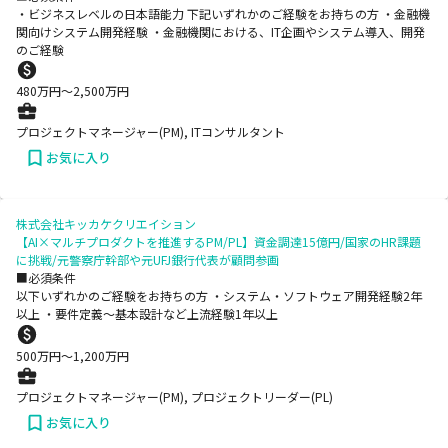
・ビジネスレベルの日本語能力 下記いずれかのご経験をお持ちの方 ・金融機
関向けシステム開発経験 ・金融機関における、IT企画やシステム導入、開発
のご経験
480
万円〜
2,500
万円
プロジェクトマネージャー(PM), ITコンサルタント
お気に入り
株式会社キッカケクリエイション
【AI×マルチプロダクトを推進するPM/PL】資金調達15億円/国家のHR課題
に挑戦/元警察庁幹部や元UFJ銀行代表が顧問参画
■必須条件
以下いずれかのご経験をお持ちの方 ・システム・ソフトウェア開発経験2年
以上 ・要件定義～基本設計など上流経験1年以上
500
万円〜
1,200
万円
プロジェクトマネージャー(PM), プロジェクトリーダー(PL)
お気に入り