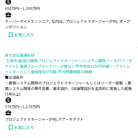
650
万円〜
1,300
万円
サーバーサイドエンジニア, 社内SE, プロジェクトマネージャー(PM), オープ
ンポジション
お気に入り
株式会社電通総研
【(東京)製造DX開発プロジェクトマネージャー/システム開発リーダ/ITアーキ
テクト】電通グループのシナジーが強み !/ 平均年収1100万円超！/プライム
ベンダーとして価値提供が可能/平均残業時間28時間
■必須条件
・業務システム開発のプロジェクトマネージャーもしくはリーダー経験 ・業
務システム開発の要件定義、基本設計、DB論理設計を主体的に実施した経験
(3年以上)
570
万円〜
1,170
万円
プロジェクトマネージャー(PM), ITアーキテクト
お気に入り