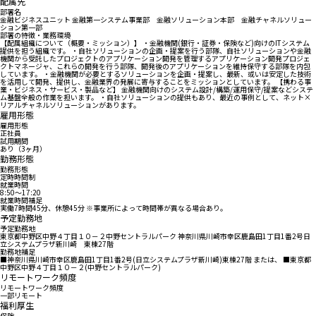
配属先
部署名
金融ビジネスユニット 金融第一システム事業部 金融ソリューション本部 金融チャネルソリュー
ション第一部
部署の特徴・業務環境
【配属組織について（概要・ミッション）】 ・金融機関(銀行・証券・保険など)向けのITシステム
提供を担う組織です。 ・自社ソリューションの企画・提案を行う部隊、自社ソリューションや金融
機関から受託したプロジェクトのアプリケーション開発を管理するアプリケーション開発プロジェ
クトマネージャ、これらの開発を行う部隊、開発後のアプリケーションを維持保守する部隊を内包
しています。 ・金融機関が必要とするソリューションを企画・提案し、最新、或いは安定した技術
を活用して開発、提供し、金融業界の発展に寄与することをミッションとしています。 【携わる事
業・ビジネス・サービス・製品など】 金融機関向けのシステム設計/構築/運用保守/提案などシステ
ム基盤全般の作業を担います。 ・自社ソリューションの提供もあり、最近の事例として、ネット×
リアルチャネルソリューションがあります。
雇用形態
雇用形態
正社員
試用期間
あり（3ヶ月）
勤務形態
勤務形態
定時時間制
就業時間
8:50〜17:20
就業時間補足
実働7時間45分、休憩45分 ※事業所によって時間帯が異なる場合あり。
予定勤務地
予定勤務地
東京都中野区中野４丁目１０－２中野セントラルパーク 神奈川県川崎市幸区鹿島田1丁目1番2号日
立システムプラザ新川崎 東棟27階
勤務地補足
■神奈川県川崎市幸区鹿島田1丁目1番2号(日立システムプラザ新川崎)東棟27階 または、 ■東京都
中野区中野４丁目１０－２(中野セントラルパーク)
リモートワーク頻度
リモートワーク頻度
一部リモート
福利厚生
保険