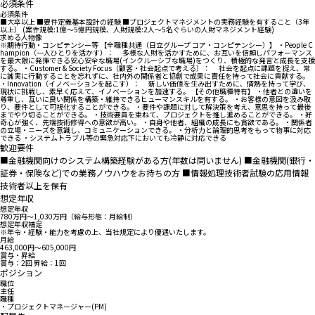
必須条件
必須条件
■大卒以上 ■要件定義基本設計の経験 ■プロジェクトマネジメントの実務経験を有すること（3年
以上） (案件規模:1億～5億円規模、人財規模:2人～5名ぐらいの人財マネジメント経験)
求める人物像
※期待行動・コンピテンシー等 【全職種共通（日立グループ コア・コンピテンシー）】 ・People C
hampion（一人ひとりを活かす）： 多様な人財を活かすために、お互いを信頼しパフォーマンス
を最大限に発揮できる安心安全な職場(インクルーシブな職場)をつくり、積極的な発言と成長を支援
する。 ・Customer & Society Focus（顧客・社会起点で考える）： 社会を起点に課題を捉え、常
に誠実に行動することを忘れずに、社内外の関係者と協創で成果に責任を持って社会に貢献する。
・Innovation（イノベーションを起こす）： 新しい価値を生み出すために、情熱を持って学び、
現状に挑戦し、素早く応えて、イノベーションを加速する。 【その他職種特有】 ・他者との違いを
尊重し、互いに良い関係を構築・維持できるヒューマンスキルを有する。 ・お客様の意図を汲み取
り、要件として可視化することができる。 ・要件や課題に対して解決策を考え、意思を持って最後
までやり切ることができる。 ・技術要員を束ねて、プロジェクトを推し進めることができる。 ・好
奇心が強く、先端技術修得への意欲が高い。 ・自身や他者、組織の成長にも貪欲である。 ・関係者
の立場・ニーズを意識し、コミュニケーションできる。 ・分析力と論理的思考をもって物事に対応
できる ・システムトラブル等の緊急対応下においても冷静に対応できる
歓迎要件
■金融機関向けのシステム構築経験がある方(年数は問いません) ■金融機関(銀行・
証券・保険など)での業務ノウハウをお持ちの方 ■情報処理技術者試験の応用情報
技術者以上を保有
想定年収
想定年収
780万円〜1,030万円（給与形態：月給制）
想定年収補足
※年令・経験・能力を考慮の上、当社規定により優遇いたします。
月給
463,000円〜605,000円
賞与・昇給
賞与：2回 昇給：1回
ポジション
職位
主任
職種
・プロジェクトマネージャー(PM)