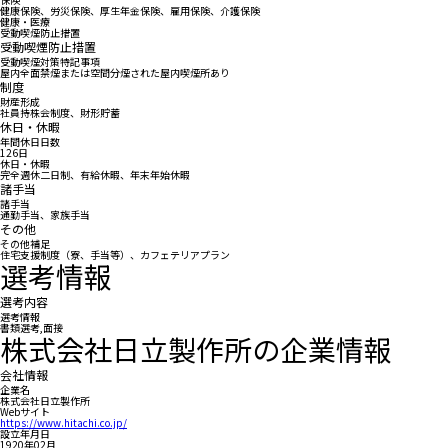
健康保険、労災保険、厚生年金保険、雇用保険、介護保険
健康・医療
受動喫煙防止措置
受動喫煙防止措置
受動喫煙対策特記事項
屋内全面禁煙または空間分煙された屋内喫煙所あり
制度
財産形成
社員持株会制度、財形貯蓄
休日・休暇
年間休日日数
126日
休日・休暇
完全週休二日制、有給休暇、年末年始休暇
諸手当
諸手当
通勤手当、家族手当
その他
その他補足
住宅支援制度（寮、手当等）、カフェテリアプラン
選考情報
選考内容
選考情報
書類選考,面接
株式会社日立製作所の企業情報
会社情報
企業名
株式会社日立製作所
Webサイト
https://www.hitachi.co.jp/
設立年月日
1920年02月