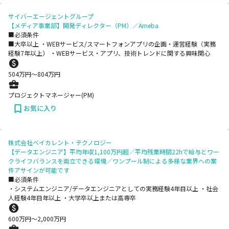
サイバーエージェントグループ
【メディア事業部】開発ディレクター（PM）／Ameba
■必須条件
■大卒以上 ・WEBサービス/スマートフォンアプリの企画・運営経験（実務
経験7年以上） ・WEBサービス・アプリ、技術トレンドに関する興味関心
504
万円〜
804
万円
プロジェクトマネージャー(PM)
お気に入り
株式会社ベイカレント・テクノロジー
【データエンジニア】平均年収1,100万円超／平均残業時間22hで給与とワー
クライフバランスを両立できる環境／ワンプール制による多様な業界への案
件アサインが可能です
■必須条件
・システムエンジニア/データエンジニアとしての実務経験4年目以上 ・社会
人経験4年目年以上 ・大学卒以上または高専卒
600
万円〜
2,000
万円