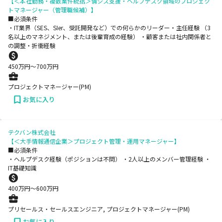
【＜本社勤務・複数案件統括＞情シス支援・ヘルプデスク領域のプロジェク
トマネージャー（管理職候補）】
■必須条件
・IT業界（SES、SIer、受託開発など）での何らかのリーダー・主任経験 （3
名以上のマネジメント、または後輩育成の経験） ・顧客または社内関係者と
の調整・折衝経験
450
万円〜
700
万円
プロジェクトマネージャー(PM)
お気に入り
テクバン株式会社
【＜大手情報通信企業＞プロジェクト管理・運用マネージャー】
■必須条件
・ヘルプデスク経験（ポジションは不問） ・2人以上のメンバー管理経験 ・
IT基礎知識
400
万円〜
600
万円
プリセールス・セールスエンジニア, プロジェクトマネージャー(PM)
お気に入り