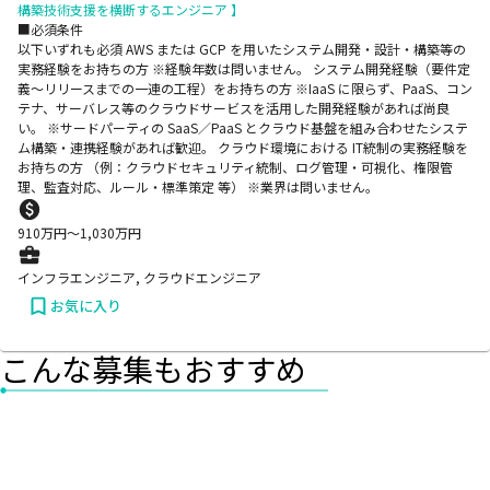
構築技術支援を横断するエンジニア 】
■必須条件
以下いずれも必須 AWS または GCP を用いたシステム開発・設計・構築等の
実務経験をお持ちの方 ※経験年数は問いません。 システム開発経験（要件定
義～リリースまでの一連の工程）をお持ちの方 ※IaaS に限らず、PaaS、コン
テナ、サーバレス等のクラウドサービスを活用した開発経験があれば尚良
い。 ※サードパーティの SaaS／PaaS とクラウド基盤を組み合わせたシステ
ム構築・連携経験があれば歓迎。 クラウド環境における IT統制の実務経験を
お持ちの方 （例：クラウドセキュリティ統制、ログ管理・可視化、権限管
理、監査対応、ルール・標準策定 等） ※業界は問いません。
910
万円〜
1,030
万円
インフラエンジニア, クラウドエンジニア
お気に入り
こんな募集もおすすめ