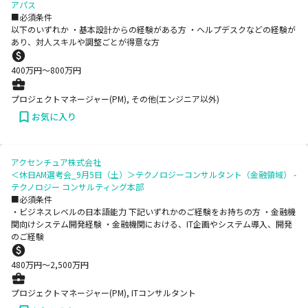
アパス
■必須条件
以下のいずれか ・基本設計からの経験がある方 ・ヘルプデスクなどの経験が
あり、対人スキルや調整ごとが得意な方
400
万円〜
800
万円
プロジェクトマネージャー(PM), その他(エンジニア以外)
お気に入り
アクセンチュア株式会社
＜休日AM選考会_9月5日（土）＞テクノロジーコンサルタント（金融領域） -
テクノロジー コンサルティング本部
■必須条件
・ビジネスレベルの日本語能力 下記いずれかのご経験をお持ちの方 ・金融機
関向けシステム開発経験 ・金融機関における、IT企画やシステム導入、開発
のご経験
480
万円〜
2,500
万円
プロジェクトマネージャー(PM), ITコンサルタント