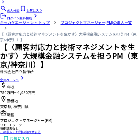
求人検索
お気に入り
ログイン
無料相談
キッカケエージェント
トップ
プロジェクトマネージャー(PM)の求人一覧
【〈顧客対応力と技術マネジメントを生かす〉大規模金融システムを担うPM（東
京/神奈川）】
【〈顧客対応力と技術マネジメントを生
かす〉大規模金融システムを担うPM（東
京/神奈川）】
株式会社日立製作所
企業ページへ
年収
780万円〜1,030万円
勤務地
東京都, 神奈川県
職種
プロジェクトマネージャー(PM)
リモートワーク
技術試験なし
この求人にお問い合わせする
お気に入り