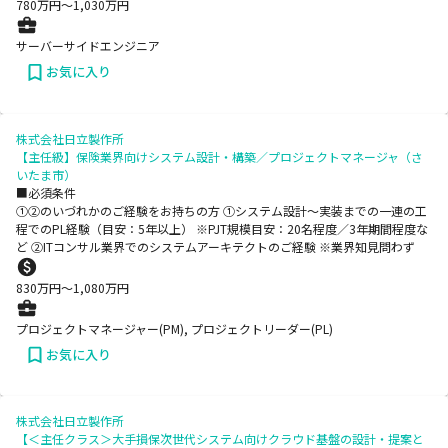
780
万円〜
1,030
万円
サーバーサイドエンジニア
お気に入り
株式会社日立製作所
【主任級】保険業界向けシステム設計・構築／プロジェクトマネージャ（さ
いたま市）
■必須条件
①②のいづれかのご経験をお持ちの方 ①システム設計～実装までの一連の工
程でのPL経験（目安：5年以上） ※PJT規模目安：20名程度／3年期間程度な
ど ②ITコンサル業界でのシステムアーキテクトのご経験 ※業界知見問わず
830
万円〜
1,080
万円
プロジェクトマネージャー(PM), プロジェクトリーダー(PL)
お気に入り
株式会社日立製作所
【＜主任クラス＞大手損保次世代システム向けクラウド基盤の設計・提案と