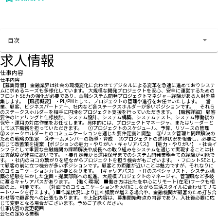
お問い合わせする
目次
求人情報
仕事内容
仕事内容
【募集背景】 金融業界は社会の環境変化に合わせてデジタルによる変革を急速に進めておりシステ
ムに求めるニーズも多様化しています。 大規模な開発プロジェクトを安心、安全に運営するための
フロントSE力の強化が必要であり、金融システム開発プロジェクトマネジャー経験がある人財を募
集します。 【職務概要】 ・PL/PMとして、プロジェクトの管理や進行をお任せいたします。 営
業、顧客、ビジネスパートナー、社内など各ステークスホルダーが多いポジションです。 それら
のステークスホルダーを相手に円滑なプロジェクト支援を行っていただきます。 【職務詳細】 顧客
要件のヒアリングと仕様検討、システム設計、システム構築、システムテスト、システム稼働後の
保守・運用の対応作業をお任せします。具体的には、プロジェクトマネージャ、またはリーダーと
して以下職務を担っていただきます。 ①プロジェクトのスケジュール、予算、リソースの管理
②ステークホルダーとのコミュニケーションを通じた要件定義と調整 ③リスク管理と問題解決の
ための戦略の策定 ④チームメンバーの指導・育成 ⑤プロジェクトの進捗状況を報告し、必要に
応じて改善策を提案 【ポジションの魅力・やりがい・キャリアパス】 【魅力・やりがい】 ・社会イ
ンフラとして重要な金融機関の課題解決や成長への取り組みをシステムを通じて実現することは社
会貢献度が非常に高いです。 ・要件定義から運用保守までのシステム開発業務全ての経験が可能で
す。 ・社内のヨコの繋がりを経ながらプロジェクトを担う機会がもございます。 ・フロントSEとし
て顧客の前に立つ機会が多いポジションです。顧客との距離が近いことは魅力ですが、それなりに
のコミュニケーション力も必要となります。 【キャリアパス】 ・ITのスペシャリスト、システム構
築の経験を生かした企画・提案部隊への転進、大規模プロジェクトのマネージャ、管理職など多岐
に渡るキャリアパスがあります。 【働く環境】 ■働き方は出社を中心にリモート(在宅)ワークも相
談の上、可能です。 (対面でのコミュニケーションを大切にしながら生活スタイルに合わせてリモ
ートワークを行えます。) ■作業状況により出社頻度が増える場合や、金融機関が顧客のため打ち合
わせ等で顧客先への出張もあります。 ※上記内容は、募集開始時点の内容であり、入社後必要に応
じて変更となる場合がございます。予めご了承ください。
仕事内容の変更範囲
会社の定める業務