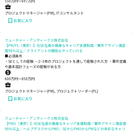
550
万円〜
697
万円
プロジェクトマネージャー(PM), ITコンサルタント
お気に入り
フューチャー・アンティークス株式会社
【PM/PL（東京）】元SE社長の親身なキャリア支援制度／案件アサイン満足
度98％以上／クライアントの開拓もやっていける
■必須条件
・SEとしての経験 ・2~3年のプロジェクトを通しで経験された方 ・要件定義
や基本設計フェーズの経験がある方
600
万円〜
850
万円
プロジェクトマネージャー(PM), プロジェクトリーダー(PL)
お気に入り
フューチャー・アンティークス株式会社
【PMO（東京）】元SE社長の親身なキャリア支援制度／案件アサイン満足度
98％以上／ヘルプデスクからPMO、SEからPMOからPMなどの多彩なキャリ