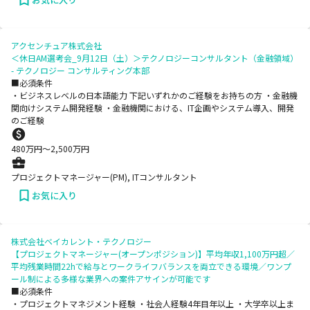
アクセンチュア株式会社
＜休日AM選考会_9月12日（土）＞テクノロジーコンサルタント（金融領域）
- テクノロジー コンサルティング本部
■必須条件
・ビジネスレベルの日本語能力 下記いずれかのご経験をお持ちの方 ・金融機
関向けシステム開発経験 ・金融機関における、IT企画やシステム導入、開発
のご経験
480
万円〜
2,500
万円
プロジェクトマネージャー(PM), ITコンサルタント
お気に入り
株式会社ベイカレント・テクノロジー
【プロジェクトマネージャー(オープンポジション)】平均年収1,100万円超／
平均残業時間22hで給与とワークライフバランスを両立できる環境／ワンプ
ール制による多様な業界への案件アサインが可能です
■必須条件
・プロジェクトマネジメント経験 ・社会人経験4年目年以上 ・大学卒以上ま