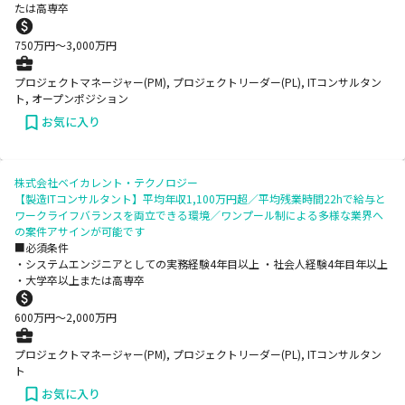
たは高専卒
750
万円〜
3,000
万円
プロジェクトマネージャー(PM), プロジェクトリーダー(PL), ITコンサルタン
ト, オープンポジション
お気に入り
株式会社ベイカレント・テクノロジー
【製造ITコンサルタント】平均年収1,100万円超／平均残業時間22hで給与と
ワークライフバランスを両立できる環境／ワンプール制による多様な業界へ
の案件アサインが可能です
■必須条件
・システムエンジニアとしての実務経験4年目以上 ・社会人経験4年目年以上
・大学卒以上または高専卒
600
万円〜
2,000
万円
プロジェクトマネージャー(PM), プロジェクトリーダー(PL), ITコンサルタン
ト
お気に入り