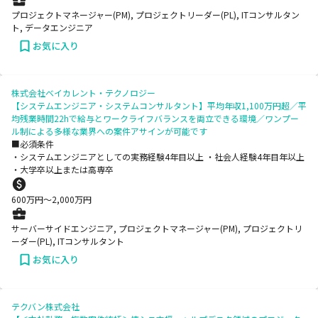
プロジェクトマネージャー(PM), プロジェクトリーダー(PL), ITコンサルタン
ト, データエンジニア
お気に入り
株式会社ベイカレント・テクノロジー
【システムエンジニア・システムコンサルタント】平均年収1,100万円超／平
均残業時間22hで給与とワークライフバランスを両立できる環境／ワンプー
ル制による多様な業界への案件アサインが可能です
■必須条件
・システムエンジニアとしての実務経験4年目以上 ・社会人経験4年目年以上
・大学卒以上または高専卒
600
万円〜
2,000
万円
サーバーサイドエンジニア, プロジェクトマネージャー(PM), プロジェクトリ
ーダー(PL), ITコンサルタント
お気に入り
テクバン株式会社