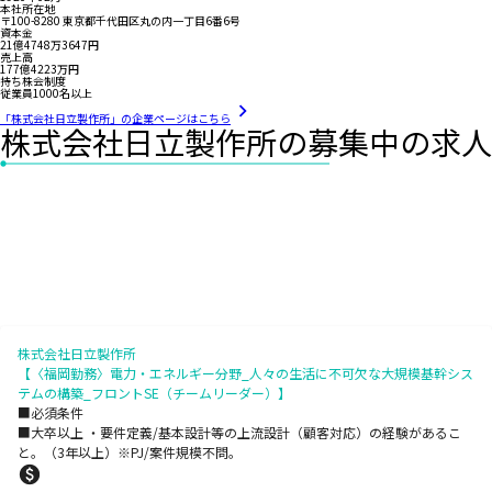
本社所在地
〒100-8280 東京都千代田区丸の内一丁目6番6号
資本金
21億4748万3647円
売上高
177億4223万円
持ち株会制度
従業員1000名以上
「株式会社日立製作所」の企業ページはこちら
株式会社日立製作所の募集中の求人
株式会社日立製作所
【〈福岡勤務〉電力・エネルギー分野_人々の生活に不可欠な大規模基幹シス
テムの構築_フロントSE（チームリーダー）】
■必須条件
■大卒以上 ・要件定義/基本設計等の上流設計（顧客対応）の経験があるこ
と。（3年以上）※PJ/案件規模不問。