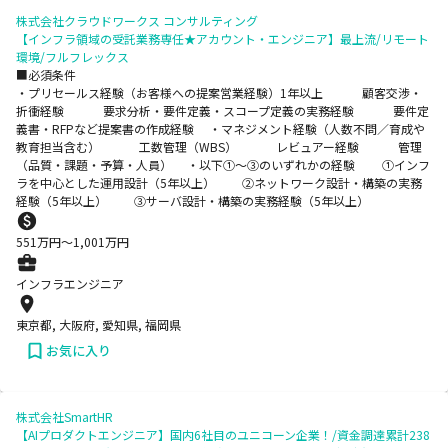
株式会社クラウドワークス コンサルティング
【インフラ領域の受託業務専任★アカウント・エンジニア】最上流/リモート
環境/フルフレックス
■必須条件
・プリセールス経験（お客様への提案営業経験）1年以上 顧客交渉・
折衝経験 要求分析・要件定義・スコープ定義の実務経験 要件定
義書・RFPなど提案書の作成経験 ・マネジメント経験（人数不問／育成や
教育担当含む） 工数管理（WBS） レビュアー経験 管理
（品質・課題・予算・人員） ・以下①～③のいずれかの経験 ①インフ
ラを中心とした運用設計（5年以上） ②ネットワーク設計・構築の実務
経験（5年以上） ③サーバ設計・構築の実務経験（5年以上）
551
万円〜
1,001
万円
インフラエンジニア
東京都, 大阪府, 愛知県, 福岡県
お気に入り
株式会社SmartHR
【AIプロダクトエンジニア】国内6社目のユニコーン企業！/資金調達累計238