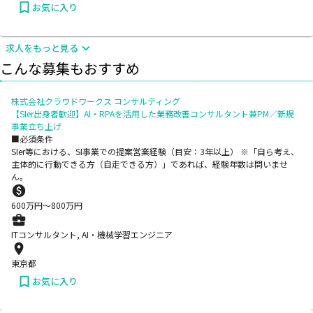
お気に入り
求人をもっと見る
こんな募集もおすすめ
株式会社クラウドワークス コンサルティング
【SIer出身者歓迎】AI・RPAを活用した業務改善コンサルタント兼PM／新規
事業立ち上げ
■必須条件
SIer等における、SI事業での提案営業経験（目安：3年以上） ※「自ら考え、
主体的に行動できる方（自走できる方）」であれば、経験年数は問いませ
ん。
600
万円〜
800
万円
ITコンサルタント, AI・機械学習エンジニア
東京都
お気に入り