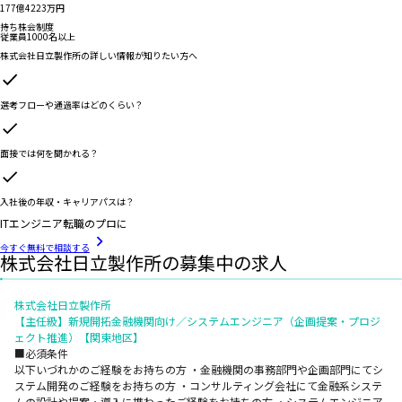
177億4223万円
持ち株会制度
従業員1000名以上
株式会社日立製作所
の詳しい情報が知りたい方へ
選考フローや通過率はどのくらい？
面接では何を聞かれる？
入社後の年収・キャリアパスは？
ITエンジニア転職のプロに
今すぐ無料で相談する
株式会社日立製作所の募集中の求人
株式会社日立製作所
【主任級】新規開拓金融機関向け／システムエンジニア（企画提案・プロジ
ェクト推進）【関東地区】
■必須条件
以下いづれかのご経験をお持ちの方 ・金融機関の事務部門や企画部門にてシ
ステム開発のご経験をお持ちの方 ・コンサルティング会社にて金融系システ
ムの設計や提案・導入に携わったご経験をお持ちの方 ・システムエンジニア