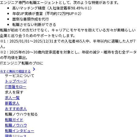
エンジニア専門の転職エージェントとして、次のような特徴があります。
高いマッチング精度（入社後定着率98.49％※1）
年収UP実績が豊富（平均約72万円UP※2）
面倒な書類作成を代行
転職させない判断ができる
転職が初めての方だけでなく、キャリアにモヤモヤを抱えている方々が素晴らしい
企業と巡り会うためのサポートをいたします。
※1：2025/01/01～2025/12/31までの入社者465人中、半年以内に退職した人が7
人。
※2：2025年の20～30歳内定承諾者を対象とし、年収の減少・維持を含む全データ
の平均値を算出。
ITエンジニア転職のプロに
今すぐ無料で相談する
サービスについて
トップページ
IT菩薩モロー
求人を探す
求人一覧
新着求人
おすすめ求人
転職ノウハウを知る
転職ガイド
転職ノウハウ
転職インタビュー
調査リリース