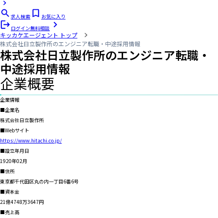
求人検索
お気に入り
ログイン
無料相談
キッカケエージェント
トップ
株式会社日立製作所のエンジニア転職・中途採用情報
株式会社日立製作所
のエンジニア転職・
中途採用情報
企業概要
企業情報
■企業名
株式会社日立製作所
■Webサイト
https://www.hitachi.co.jp/
■設立年月日
1920年02月
■住所
東京都千代田区丸の内一丁目6番6号
■資本金
21億4748万3647円
■売上高