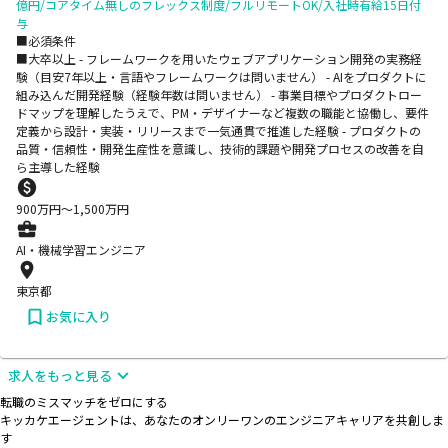
億円/コアタイム無しのフレックス制度/フルリモートOK/入社時有給15日付
与
■必須条件
■大卒以上 - フレームワークを用いたウェブアプリケーション開発の実務経
験（目安7年以上・言語やフレームワークは問いません） - AIをプロダクトに
組み込んだ開発経験（経験年数は問いません） - 事業目標やプロダクトロー
ドマップを理解したうえで、PM・デザイナーなど複数の職能と協働し、要件
定義から設計・実装・リリースまで一気通貫で推進した経験 - プロダクトの
品質・信頼性・開発生産性を意識し、技術的課題や開発プロセスの改善を自
ら主導した経験
900
万円〜
1,500
万円
AI・機械学習エンジニア
東京都
お気に入り
求人をもっと見る
転職のミスマッチをゼロにする
キッカケエージェントは、あなたのオンリーワンのエンジニアキャリアを共創しま
す