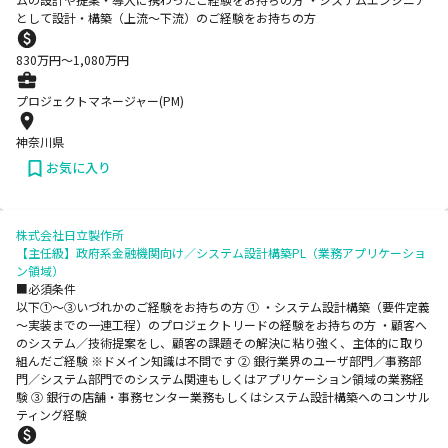
として設計・構築（上流～下流）のご経験をお持ちの方
830
万円〜
1,080
万円
プロジェクトマネージャー(PM)
神奈川県
お気に入り
株式会社日立製作所
【主任級】政府系金融機関向け／システム設計構築PL（業務アプリケーショ
ン領域）
■必須条件
以下①～③いづれかのご経験をお持ちの方 ① ・システム設計構築（要件定義
～実装までの一連工程）のプロジェクトリードの経験をお持ちの方 ・顧客へ
のシステム／技術提案をし、顧客の課題その解決に粘り強く、主体的に取り
組んだご経験 ※ドメイン知識は不問です ② 銀行業界のユーザ部門／事務部
門／システム部門でのシステム関連もしくはアプリケーション領域の業務経
験 ③ 銀行の店舗・事務センター業務もしくはシステム設計構築へのコンサル
ティング経験