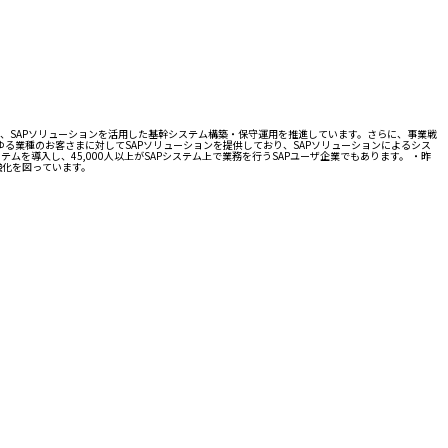
し、SAPソリューションを活用した基幹システム構築・保守運用を推進しています。さらに、事業戦
る業種のお客さまに対してSAPソリューションを提供しており、SAPソリューションによるシス
ムを導入し、45,000人以上がSAPシステム上で業務を行うSAPユーザ企業でもあります。 ・昨
強化を図っています。