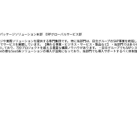
パッケージソリューション本部 ERPグローバルサービス部
ージや業務ソリューションを提供する専門集団です。 特に当部門は、日立グループのSAP事業を統括
サービスを展開しています。 【携わる事業・ビジネス・サービス・製品など】 ・当部門ではあらゆ
しており、700プロジェクトを超える豊富な構築ノウハウがあります。 ・日立グループでもSAPシステ
Lineの様なSaaS系ソリューションの導入が活発になっており、当部門でも導入サポートするべく体制