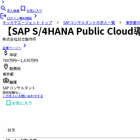
求人検索
お気に入り
ログイン
無料相談
キッカケエージェント
トップ
SAPコンサルタントの求人一覧
東京都
【SAP S/4HANA Public
株式会社日立製作所
企業ページへ
年収
780万円〜1,030万円
勤務地
東京都
職種
SAPコンサルタント
技術試験なし
この求人にお問い合わせする
お気に入り
お問い合わせする
目次