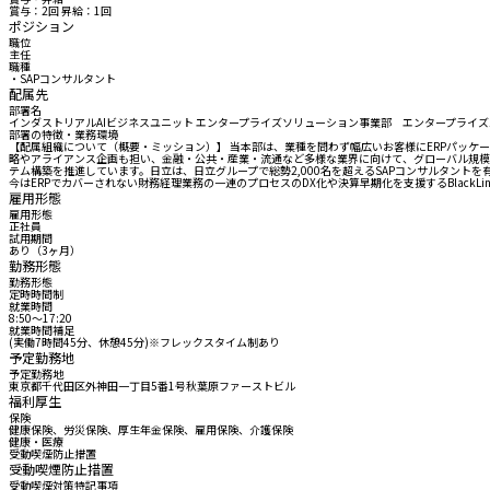
賞与：2回 昇給：1回
ポジション
職位
主任
職種
・SAPコンサルタント
配属先
部署名
インダストリアルAIビジネスユニット エンタープライズソリューション事業部 エンタープライズ
部署の特徴・業務環境
【配属組織について（概要・ミッション）】 当本部は、業種を問わず幅広いお客様にERPパッケ
略やアライアンス企画も担い、金融・公共・産業・流通など多様な業界に向けて、グローバル規模で
テム構築を推進しています。日立は、日立グループで総勢2,000名を超えるSAPコンサルタントを有
今はERPでカバーされない財務経理業務の一連のプロセスのDX化や決算早期化を支援するBlack
雇用形態
雇用形態
正社員
試用期間
あり（3ヶ月）
勤務形態
勤務形態
定時時間制
就業時間
8:50〜17:20
就業時間補足
(実働7時間45分、休憩45分)※フレックスタイム制あり
予定勤務地
予定勤務地
東京都千代田区外神田一丁目5番1号秋葉原ファーストビル
福利厚生
保険
健康保険、労災保険、厚生年金保険、雇用保険、介護保険
健康・医療
受動喫煙防止措置
受動喫煙防止措置
受動喫煙対策特記事項