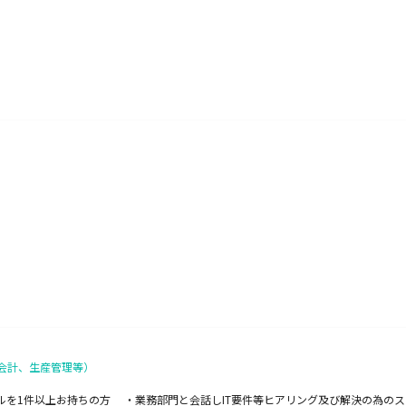
務会計、生産管理等）
びスキルを1件以上お持ちの方 ・業務部門と会話しIT要件等ヒアリング及び解決の