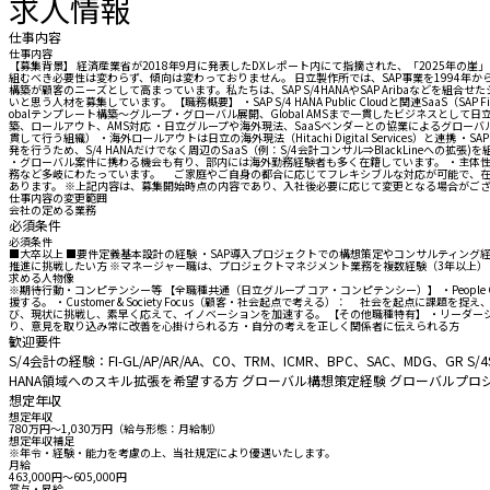
求人情報
仕事内容
仕事内容
【募集背景】 経済産業省が2018年9月に発表したDXレポート内にて指摘された、「2025年の
組むべき必要性は変わらず、傾向は変わっておりません。 日立製作所では、SAP事業を1994
構築が顧客のニーズとして高まっています。私たちは、SAP S/4HANAやSAP Aribaなど
いと思う人材を募集しています。 【職務概要】 ・SAP S/4 HANA Public Cloudと関連SaaS（SAP F
obalテンプレート構築～グループ・グローバル展開、Global AMSまで一貫したビジネスとして日立G
築、ロールアウト、AMS対応 ・日立グループや海外現法、SaaSベンダーとの協業によるグローバル
貫して行う組織） ・海外ロールアウトは日立の海外現法（Hitachi Digital Services）と連携 ・
発を行うため、S/4 HANAだけでなく周辺のSaaS（例：S/4会計コンサル⇒BlackLine
・グローバル案件に携わる機会も有り、部内には海外勤務経験者も多く在籍しています。 ・主体性
務など多岐にわたっています。 ご家庭やご自身の都合に応じてフレキシブルな対応が可能で、在
あります。 ※上記内容は、募集開始時点の内容であり、入社後必要に応じて変更となる場合がご
仕事内容の変更範囲
会社の定める業務
必須条件
必須条件
■大卒以上 ■要件定義基本設計の経験 ・SAP導入プロジェクトでの構想策定やコンサルティング経験（
推進に挑戦したい方 ※マネージャー職は、プロジェクトマネジメント業務を複数経験（3年以上）
求める人物像
※期待行動・コンピテンシー等 【全職種共通（日立グループ コア・コンピテンシー）】 ・Peop
援する。 ・Customer & Society Focus（顧客・社会起点で考える）： 社会を起点
び、現状に挑戦し、素早く応えて、イノベーションを加速する。 【その他職種特有】 ・リーダー
り、意見を取り込み常に改善を心掛けられる方 ・自分の考えを正しく関係者に伝えられる方
歓迎要件
S/4会計の経験：FI-GL/AP/AR/AA、CO、TRM、ICMR、BPC、SAC、MDG、GR S
HANA領域へのスキル拡張を希望する方 グローバル構想策定経験 グローバルプロジ
想定年収
想定年収
780万円〜1,030万円（給与形態：月給制）
想定年収補足
※年令・経験・能力を考慮の上、当社規定により優遇いたします。
月給
463,000円〜605,000円
賞与・昇給