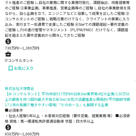
クト推進のご経験 ∟自社の業務に関する業務可視化、課題抽出、改善提案等
のご経験 ②事業企画、事業推進、営業企画等のご経験 ∟自社の事業数値を見
ながら、自ら企画を立て、エンジニアなどと協業して成果を出したご経験 ③
コンサルタントのご経験 ∟戦略立案だけでなく、クライアントの事業に入り
込み、実行まで一気通貫で支援したご経験 ④SIerでの課題提起～要件定義の
ご経験 ∟PJの進行管理やマネジメント（PL/PM/PMO）だけでなく、課題提
起を踏まえた要件定義前から関与してきたご経験
730
万円〜
1,300
万円
ITコンサルタント
お気に入り
株式会社大塚商会
【AI コンサルタント】平均年収937万円の日系SIer業界第4位の企業/130万以
上の顧客を持つ国内最大手独立系SIer/女性の活躍推進も積極的/平均勤続年数
17.1年の長期で働きやすい環境/「たのめーる」も展開する企業
■必須条件
・社会人経験5年以上 ・お客様対応経験（要件定義、提案業務 等） ■必須資
格 資格：第一種運転免許普通自動車 学歴：四大卒以上
650
万円〜
1,000
万円