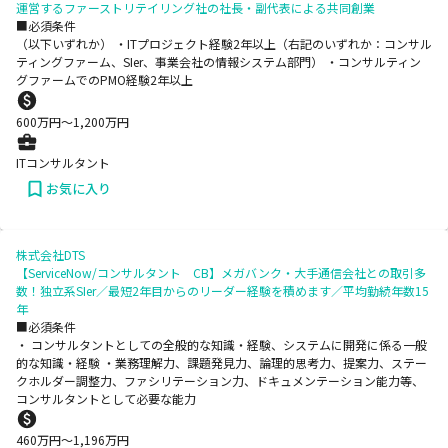
運営するファーストリテイリング社の社長・副代表による共同創業
■必須条件
（以下いずれか） ・ITプロジェクト経験2年以上（右記のいずれか：コンサル
ティングファーム、SIer、事業会社の情報システム部門） ・コンサルティン
グファームでのPMO経験2年以上
600
万円〜
1,200
万円
ITコンサルタント
お気に入り
株式会社DTS
【ServiceNow/コンサルタント CB】メガバンク・大手通信会社との取引多
数！独立系SIer／最短2年目からのリーダー経験を積めます／平均勤続年数15
年
■必須条件
・ コンサルタントとしての全般的な知識・経験、システムに開発に係る一般
的な知識・経験 ・業務理解力、課題発見力、論理的思考力、提案力、ステー
クホルダー調整力、ファシリテーション力、ドキュメンテーション能力等、
コンサルタントとして必要な能力
460
万円〜
1,196
万円