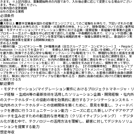
きます。 ※上記内容は、募集開始時点の内容であり、入社後必要に応じて変更となる場合がござい
ます。予めご了承ください。
仕事内容の変更範囲
会社の定める業務
必須条件
必須条件
■大卒以上 ■要件定義基本設計の経験 ITエンジニアとしてのご経験をお持ちで、下記いずれかの業
務経験を5年以上お持ちの方 ・生損保・共済業界の特性、トレンド、競争環境についての深い業界知
識 ・モダナイゼーション/マイグレーション案件における企画・提案経験 ・新組織や新事業の企画・
プロモート～立上げ～推進を中心的立場で遂行した経験 ・中長期的な視点で、ビジョンや目標に基
づいて、具体的なアクションプランを策定可能な戦略的思考 ・複雑な課題を特定し、創造的かつ実
行可能な解決策を提案する問題解決能力
求める人物像
※期待行動・コンピテンシー等 【全職種共通（日立グループ コア・コンピテンシー）】 ・People C
hampion（一人ひとりを活かす）： 多様な人財を活かすために、お互いを信頼しパフォーマンス
を最大限に発揮できる安心安全な職場(インクルーシブな職場)をつくり、積極的な発言と成長を支援
する。 ・Customer & Society Focus（顧客・社会起点で考える）： 社会を起点に課題を捉え、常
に誠実に行動することを忘れずに、社内外の関係者と協創で成果に責任を持って社会に貢献する。
・Innovation（イノベーションを起こす）： 新しい価値を生み出すために、情熱を持って学び、
現状に挑戦し、素早く応えて、イノベーションを加速する。 【その他職種特有】 ・責任をもってプ
ロジェクトを最初から最後まで担当できる方 ・多様なプロジェクトメンバーと協調し、リーダーシ
ップを持ってプロジェクトを成功に導ける方 ・お客様企業に寄り添い、お客様の課題を自身の課題
と捉え、解決に向けたプロアクティブな行動が取れる方 ・貪欲に自身の成長に向けた行動を継続的
に実行できる方
歓迎要件
・モダナイゼーション/マイグレーション案件におけるプロジェクトマネージャ・リ
ーダ経験 ・生成AI等の最新技術を活用したソリューション企画・開発経験 ・社内外
のステークホルダーとの協創の場を効果的に進行するファシリテーションスキル ・
社内外のステークホルダーとの信頼関係を築くために、意見を尊重し、フィードバ
ックを適切に行うコミュニケーション能力 ・ニーズに応じた新しいアイデアやアプ
ローチを生み出すための創造的な思考能力（クリエイティブシンキング） ・デジタ
ル化が進む中で、テクノロジーの活用方法を理解し、顧客に対してデジタルソリュ
ーションを提案する能力
想定年収