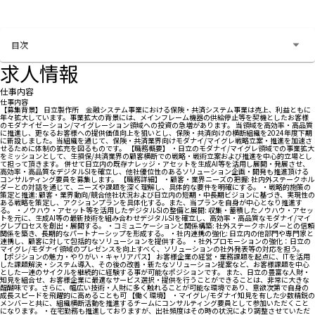
お問い合わせする
目次
求人情報
仕事内容
仕事内容
【募集背景】 日立製作所 金融システム事業における保険・共済システム事業は売上、利益ともに
年々拡大しています。事業拡大の背景には、メインフレーム機器の供給停止等を契機としたお客様
のモダナイゼーション/マイグレーション領域への投資の急増があります。 当領域を高効率・高品質
に推進し、更なるお客様への提供価値向上を狙いとし、保険・共済向けの横断組織を2024年度下期
に新設しました。当組織を通じて、保険・共済業界向けモダナイ/マイグレ戦略立案・推進を加速さ
せるために体制の拡充を図るものです。 【職務概要】 ・日立のモダナイ/マイグレ領域での事業拡大
をミッションとして、生損保/共済業界の顧客横断での戦略・戦術立案および推進を中心的立場とし
て担って頂きます。 併せて日立内の既存ナレッジ・アセットを生成AI等を活用し展開・発展させ、
高効率・高品質なデジタルSIを確立し、他社優位性のあるソリューション企画・開発も推進頂ける
コンサルティング要員を募集します。 【職務詳細】 ・顧客・業界ニーズの把握: 社内外ステークホル
ダーとの対話を通じて、ニーズや課題を深く理解し、具体的な要件を明確にする。 ・戦略的施策の
策定と推進: 顧客・業界動向/競合他社状況および日立内の短期・中長期ビジョンに基づき、実現性の
ある戦略を策定し、アクションプランを具体化する。また、当プランを自身が中心となり推進す
る。 ・ノウハウ・アセット等を活用したデジタルSIの整備と展開: 収集・蓄積したノウハウ・アセッ
トを元に、生成AI等の最新技術を組み合わせデジタルSIを確立し、高効率・高品質なモダナイ/マイ
グレプロセスを創出・展開する。 ・コミュニケーションと関係構築: 社外ステークホルダーとの信頼
関係を築き、長期的なパートナーシップを形成する。 ・社内連携の強化: 日立内の他部門や専門家と
連携し、顧客に対して包括的なソリューションを提供する。 ・社外プロモーションの強化：日立の
マイグレ/モダナイ領域のプレゼンスを向上すべく、ソリューションの社外発表等の対応を担う。
【ポジションの魅力・やりがい・キャリアパス】 お客様企業の経営・業務課題を起点に、ITを活用
した課題解決・システム導入、その後の改善・新たなソリューション提案など、お客様課題を中心
とした一連のサイクルを継続的に経験する事が可能なポジションです。 また、日立の豊富な人財・
知見を組合せ、お客様企業に最適なサービス選択・提供を行うことができることは、非常に大きな
醍醐味です。さらに、幅広い技術・人財に多く触れることが可能な環境であり、意欲次第で自身の
成長スピードを飛躍的に高めることも可 【働く環境】 ・マイグレ/モダナイ知見を有した少数精鋭の
メンバーと共に、組織横断活動を推進するチームにコンサルティング要員として参加いただくこと
になります。 ・在宅勤務も推進しておりますが、出社頻度はその時の状況により調整させていただ