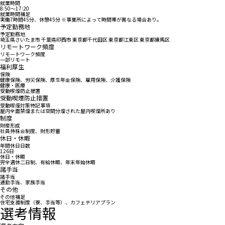
就業時間
8:50〜17:20
就業時間補足
実働7時間45分、休憩45分 ※事業所によって時間帯が異なる場合あり。
予定勤務地
予定勤務地
埼玉県さいたま市 千葉県印西市 東京都千代田区 東京都江東区 東京都練馬区
リモートワーク頻度
リモートワーク頻度
一部リモート
福利厚生
保険
健康保険、労災保険、厚生年金保険、雇用保険、介護保険
健康・医療
受動喫煙防止措置
受動喫煙防止措置
受動喫煙対策特記事項
屋内全面禁煙または空間分煙された屋内喫煙所あり
制度
財産形成
社員持株会制度、財形貯蓄
休日・休暇
年間休日日数
126日
休日・休暇
完全週休二日制、有給休暇、年末年始休暇
諸手当
諸手当
通勤手当、家族手当
その他
その他補足
住宅支援制度（寮、手当等）、カフェテリアプラン
選考情報