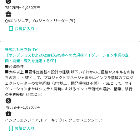
780
万円〜
1,030
万円
QAエンジニア, プロジェクトリーダー(PL)
お気に入り
株式会社日立製作所
【オンプレミスおよびAzure/AWS等への大規模マイグレーション事業の企
画・開発・導入を推進するSE】
■必須条件
■大卒以上 ■要件定義基本設計の経験 以下いずれかのご経験やスキルをお持
ちの方： ・SEとして、プロジェクトマネージャまたはインフラ領域のプロジ
ェクトリーダーの実務経験（3年以上、開発規模は不問） ・SEとして、マイ
グレーションまたはシステム開発におけるインフラ領域の設計、構築、移行
の実務経験（5年以上）
780
万円〜
1,030
万円
インフラエンジニア, ITアーキテクト, クラウドエンジニア
お気に入り