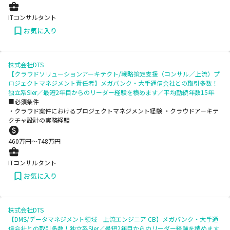
ITコンサルタント
お気に入り
株式会社DTS
【クラウドソリューションアーキテクト/戦略策定支援（コンサル／上流）プ
ロジェクトマネジメント責任者】メガバンク・大手通信会社との取引多数！
独立系SIer／最短2年目からのリーダー経験を積めます／平均勤続年数15年
■必須条件
・クラウド案件におけるプロジェクトマネジメント経験 ・クラウドアーキテ
クチャ設計の実務経験
460
万円〜
748
万円
ITコンサルタント
お気に入り
株式会社DTS
【DMS/データマネジメント領域 上流エンジニア CB】メガバンク・大手通
信会社との取引多数！独立系SIer／最短2年目からのリーダー経験を積めます