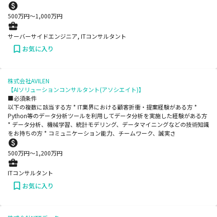
500
万円〜
1,000
万円
サーバーサイドエンジニア, ITコンサルタント
お気に入り
株式会社AVILEN
【AIソリューションコンサルタント(アソシエイト)】
■必須条件
以下の複数に該当する方 * IT業界における顧客折衝・提案経験がある方 *
Python等のデータ分析ツールを利用してデータ分析を実施した経験がある方
* データ分析、機械学習、統計モデリング、データマイニングなどの技術知識
をお持ちの方 * コミュニケーション能力、チームワーク、誠実さ
500
万円〜
1,200
万円
ITコンサルタント
お気に入り