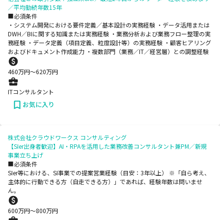
／平均勤続年数15年
■必須条件
・システム開発における要件定義／基本設計の実務経験 ・データ活用または
DWH／BIに関する知識または実務経験 ・業務分析および業務フロー整理の実
務経験 ・データ定義（項目定義、粒度設計等）の実務経験 ・顧客ヒアリング
およびドキュメント作成能力 ・複数部門（業務／IT／経営層）との調整経験
460
万円〜
620
万円
ITコンサルタント
お気に入り
株式会社クラウドワークス コンサルティング
【SIer出身者歓迎】AI・RPAを活用した業務改善コンサルタント兼PM／新規
事業立ち上げ
■必須条件
SIer等における、SI事業での提案営業経験（目安：3年以上） ※「自ら考え、
主体的に行動できる方（自走できる方）」であれば、経験年数は問いませ
ん。
600
万円〜
800
万円