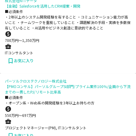
株式会社NTTデータ
【金融】Salesforceを活用したCRM提案・開発
■必須条件
・2年以上のシステム開発経験を有すること ・コミュニケーション能力が高
いこと ・チームワークを重視していること ・課題解決の手段・実績を多数保
有していること ・AI活用やビジネス創造に意欲的であること
700
万円〜
1,350
万円
ITコンサルタント
お気に入り
パーソルクロステクノロジー株式会社
【PMOコンサル】パーソルグループSI部門/プライム案件100％/企画から下流
までの一貫したPJ/リモート比率高
■必須条件
・オープン系・Web系の開発経験を3年以上お持ちの方
550
万円〜
697
万円
プロジェクトマネージャー(PM), ITコンサルタント
お気に入り