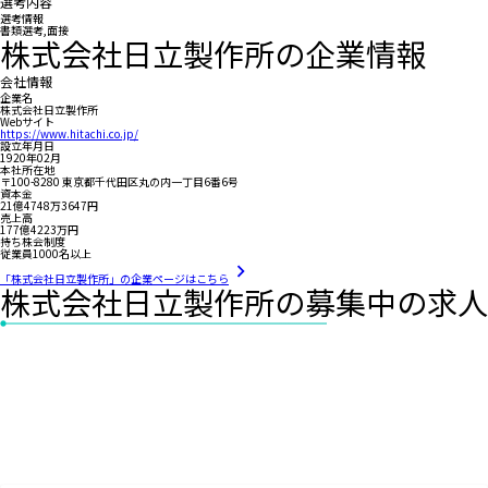
選考内容
選考情報
書類選考,面接
株式会社日立製作所の企業情報
会社情報
企業名
株式会社日立製作所
Webサイト
https://www.hitachi.co.jp/
設立年月日
1920年02月
本社所在地
〒100-8280 東京都千代田区丸の内一丁目6番6号
資本金
21億4748万3647円
売上高
177億4223万円
持ち株会制度
従業員1000名以上
「株式会社日立製作所」の企業ページはこちら
株式会社日立製作所の募集中の求人