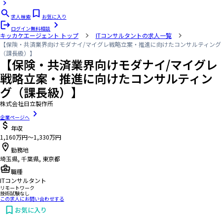
求人検索
お気に入り
ログイン
無料相談
キッカケエージェント
トップ
ITコンサルタントの求人一覧
【保険・共済業界向けモダナイ/マイグレ戦略立案・推進に向けたコンサルティング
（課長級）】
【保険・共済業界向けモダナイ/マイグレ
戦略立案・推進に向けたコンサルティン
グ（課長級）】
株式会社日立製作所
企業ページへ
年収
1,160万円〜1,330万円
勤務地
埼玉県, 千葉県, 東京都
職種
ITコンサルタント
リモートワーク
技術試験なし
この求人にお問い合わせする
お気に入り