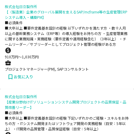
株式会社日立製作所
【〈製造業〉企業のグローバル展開を支えるSAP/mcframe等の生産管理ERP
システム導入・構築PM】
■必須条件
■大卒以上 ■要件定義基本設計の経験 以下いずれかを満たす方 ・数十人月
以上の基幹業務システム（ERP等）の導入経験をお持ちの方 ・生産管理業務
に関する業務知識・実務経験（要件定義や運用経験含む）（3年以上） ・チ
ームリーダー／サブリーダーとしてプロジェクト管理の経験がある方
910
万円〜
1,030
万円
プロジェクトマネージャー(PM), SAPコンサルタント
お気に入り
株式会社日立製作所
【産業分野向けITソリューションシステム開発プロジェクトの品質保証・品
質改善リーダー】
■必須条件
■大卒以上 ■要件定義基本設計の経験 下記いずれかのご経験・スキルをお持
ちの方 ・ITシステム開発またはソフトウェア開発の実務経験（目安：5年以
上） ・IT開発の品質管理・品質保証経験（目安：5年以上）