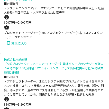
■必須条件
・システムエンジニア/データエンジニアとしての実務経験4年目以上 ・社会
人経験4年目年以上 ・大学卒以上または高専卒
600
万円〜
2,000
万円
プロジェクトマネージャー(PM), プロジェクトリーダー(PL), ITコンサルタン
ト, データエンジニア
お気に入り
株式会社電通総研
【AI系プロジェクトマネージャー/リーダー】電通グループのシナジーが強み
!/ 平均年収1100万円超！/プライムベンダーとして価値提供が可能/平均残業
時間28時間
■必須条件
・プロジェクトリーダー、またはシステム開発プロジェクトにおけるマネジ
メント経験・スキル ・業務システムの開発経験があり、要件定義、設計、開
発、導入までの一連のプロセスを理解している方 ・AIを活用して業務をどの
ように変革していくかを、関係者と対話しながら整理・推進した経験
890
万円〜
1,200
万円