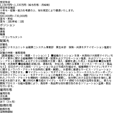
想定年収
1,160万円〜1,330万円（給与形態：月給制）
想定年収補足
※年令・経験・能力を考慮の上、当社規定により優遇いたします。
月給
640,000円〜730,000円
賞与・昇給
賞与：2回 昇給：1回
ポジション
職位
課長
職種
・ITコンサルタント
配属先
部署名
金融ビジネスユニット 金融第二システム事業部 第五本部 保険・共済モダナイゼーション推進セ
ンタ
部署の特徴・業務環境
【配属組織について（概要・ミッション）】 ■組織のミッション 生保・共済向け大規模マイグレ/モ
ダナイ案件に関する組織横断での戦略立案・提案およびプロモーション推進、およびソリューショ
ン・アセット開発等によるデジタルSI施策の立案・導入・展開を通した売上・利益貢献 ■担当業界
生保・共済業界 ■組織構成 部長2名 課長4名 主任1名 【携わる事業・ビジネス・サービス・製品
など】 日立のデジタル技術・ソリューションおよび生成AIを組合せ、組織横断でマイグレ/モダナイ
に関するノウハウ・アセットを効率的に蓄積・展開し、お客様に最適なサービス・ソリューション
を提供して頂きます。 ■マイグレーション／モダナイゼーション レガシーホスト/レガシーオープン
からのマイグレーション・モダナイゼーションの推進を行います。 また、複数プロジェクトで得ら
れたノウハウ・アセットを横断的・効率的に蓄積・展開し、当分野における日立の強みを強化し案
件拡大を図ります。 ■LUMADA ■生成AI マイグレ・モダナイ領域での生成AI活用を促進し、新たな
開発プロセス・仕組み整備により、高効率・高品質な他社優位性のあるソリューション企画・創出
を行います。
雇用形態
雇用形態
正社員
試用期間
あり（3ヶ月）
勤務形態
勤務形態
定時時間制