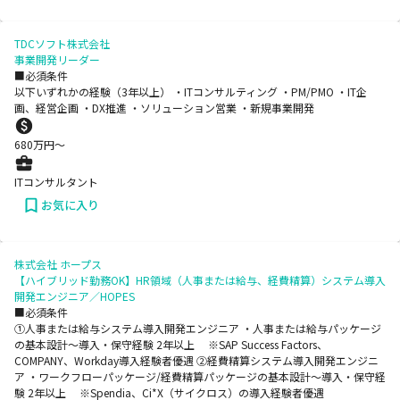
TDCソフト株式会社
事業開発リーダー
■必須条件
以下いずれかの経験（3年以上） ・ITコンサルティング ・PM/PMO ・IT企
画、経営企画 ・DX推進 ・ソリューション営業 ・新規事業開発
680
万円〜
ITコンサルタント
お気に入り
株式会社 ホープス
【ハイブリッド勤務OK】HR領域（人事または給与、経費精算）システム導入
開発エンジニア／HOPES
■必須条件
➀人事または給与システム導入開発エンジニア ・人事または給与パッケージ
の基本設計～導入・保守経験 2年以上 ※SAP Success Factors、
COMPANY、Workday導入経験者優遇 ➁経費精算システム導入開発エンジニ
ア ・ワークフローパッケージ/経費精算パッケージの基本設計～導入・保守経
験 2年以上 ※Spendia、Ci*X（サイクロス）の導入経験者優遇