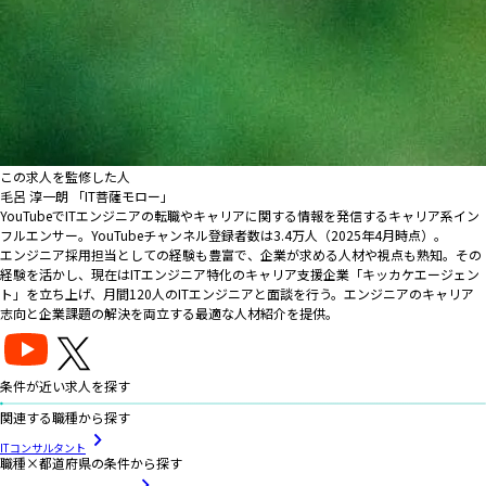
この求人を監修した人
毛呂 淳一朗 「IT菩薩モロー」
YouTubeでITエンジニアの転職やキャリアに関する情報を発信するキャリア系イン
フルエンサー。YouTubeチャンネル登録者数は3.4万人（2025年4月時点）。
エンジニア採用担当としての経験も豊富で、企業が求める人材や視点も熟知。その
経験を活かし、現在はITエンジニア特化のキャリア支援企業「キッカケエージェン
ト」を立ち上げ、月間120人のITエンジニアと面談を行う。エンジニアのキャリア
志向と企業課題の解決を両立する最適な人材紹介を提供。
条件が近い求人を探す
関連する職種から探す
ITコンサルタント
職種×都道府県の条件から探す