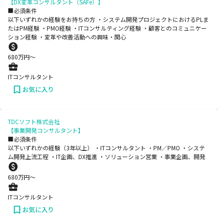
【DX変革コンサルタント（SAFe）】
■必須条件
以下いずれかの経験をお持ちの方 ・システム開発プロジェクトにおけるPLま
たはPM経験 ・PMO経験 ・ITコンサルティング経験 ・顧客とのコミュニケー
ション経験 ・変革や改善活動への興味・関心
680
万円〜
ITコンサルタント
お気に入り
TDCソフト株式会社
【事業開発コンサルタント】
■必須条件
以下いずれかの経験（3年以上） ・ITコンサルタント ・PM／PMO ・システ
ム開発上流工程 ・IT企画、DX推進 ・ソリューション営業 ・事業企画、開発
680
万円〜
ITコンサルタント
お気に入り