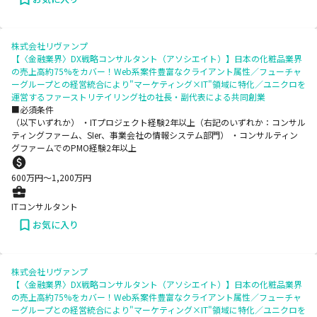
株式会社リヴァンプ
【〈金融業界〉DX戦略コンサルタント（アソシエイト）】日本の化粧品業界
の売上高約75%をカバー！Web系案件豊富なクライアント属性／フューチャ
ーグループとの経営統合により"マーケティング×IT"領域に特化／ユニクロを
運営するファーストリテイリング社の社長・副代表による共同創業
■必須条件
（以下いずれか） ・ITプロジェクト経験2年以上（右記のいずれか：コンサル
ティングファーム、SIer、事業会社の情報システム部門） ・コンサルティン
グファームでのPMO経験2年以上
600
万円〜
1,200
万円
ITコンサルタント
お気に入り
株式会社リヴァンプ
【〈金融業界〉DX戦略コンサルタント（アソシエイト）】日本の化粧品業界
の売上高約75%をカバー！Web系案件豊富なクライアント属性／フューチャ
ーグループとの経営統合により"マーケティング×IT"領域に特化／ユニクロを