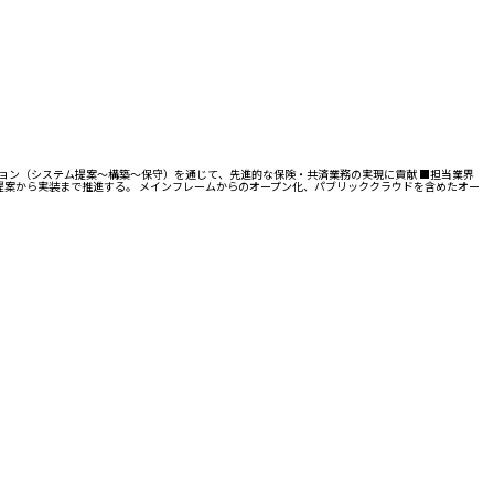
ション（システム提案～構築～保守）を通じて、先進的な保険・共済業務の実現に貢献 ■担当業界
客提案から実装まで推進する。 メインフレームからのオープン化、パブリッククラウドを含めたオー