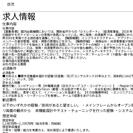
目次
求人情報
仕事内容
仕事内容
【募集背景】 国内金融機関においては、関係省庁からの「ＤＸレポート」（経済産業省、2018
の脱却やモダナイゼーションの実現が急務となっている。特に保険・共済業界では、長期間にわた
界のDXを実現できる技術者を募集している。 【職務概要】 インフラストラクチャー、アプリケ
メンバーの進捗管理、収支・資産の管理などを行う。 【職務詳細】 ・保険会社・共済事業者が保有
パブリッククラウドを始めとする新技術を活用したアーキテクチャの検討 ・レガシーシステムを
からの脱却のニーズは、保険・共済業界向けにおいては今後も継続していく事が予想されている。
ひとりの強みやご希望に応じて、プロジェクトマネージャ、システムアーキテクト、マイグレーシ
ね数十名～百名超のプロジェクトにおいて、プロジェクトリーダ／チームリーダ（十数名～数十名規
要に応じて変更となる場合がございます。予めご了承ください。
仕事内容の変更範囲
会社の定める業務
必須条件
必須条件
■大卒以上 ■要件定義基本設計の経験 SE経験：SE/ITコンサルタント10年以上で、具体的に
ンライン、バッチ、DB）
求める人物像
期待行動・コンピテンシー等 【全職種共通（日立グループ コア・コンピテンシー）】 ・Peopl
する。 ・Customer & Society Focus（顧客・社会起点で考える）： 社会を起点に
現状に挑戦し、素早く応えて、イノベーションを加速する。 【その他職種特有】 ・エンジニア
ことが出来る方 ・リーダーシップを発揮し、チームで成果をあげられる方
歓迎要件
以下のいずれかの経験／技術があると望ましい。 ・メインフレームからオープン
リ両面の観点から 非機能設計やテスト・チューニングを行った経験 ・システム全
想定年収
想定年収
1,160万円〜1,330万円（給与形態：月給制）
想定年収補足
※年令・経験・能力を考慮の上、当社規定により優遇いたします。