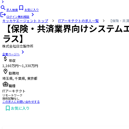
求人検索
お気に入り
ログイン
無料相談
キッカケエージェント
トップ
ITアーキテクトの求人一覧
【保険・共
【保険・共済業界向けシステム
ラス】
株式会社日立製作所
企業ページへ
年収
1,160万円〜1,330万円
勤務地
埼玉県, 千葉県, 東京都
職種
ITアーキテクト
リモートワーク
技術試験なし
この求人にお問い合わせする
お気に入り
お問い合わせする