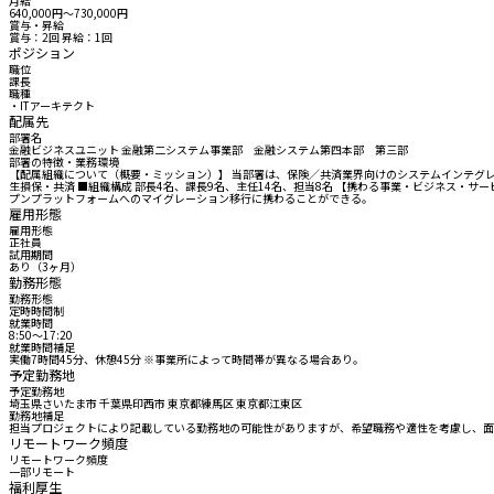
月給
640,000円〜730,000円
賞与・昇給
賞与：2回 昇給：1回
ポジション
職位
課長
職種
・ITアーキテクト
配属先
部署名
金融ビジネスユニット 金融第二システム事業部 金融システム第四本部 第三部
部署の特徴・業務環境
【配属組織について（概要・ミッション）】 当部署は、保険／共済業界向けのシステムインテグレ
生損保・共済 ■組織構成 部長4名、課長9名、主任14名、担当8名 【携わる事業・ビジネス・
プンプラットフォームへのマイグレーション移行に携わることができる。
雇用形態
雇用形態
正社員
試用期間
あり（3ヶ月）
勤務形態
勤務形態
定時時間制
就業時間
8:50〜17:20
就業時間補足
実働7時間45分、休憩45分 ※事業所によって時間帯が異なる場合あり。
予定勤務地
予定勤務地
埼玉県さいたま市 千葉県印西市 東京都練馬区 東京都江東区
勤務地補足
担当プロジェクトにより記載している勤務地の可能性がありますが、希望職務や適性を考慮し、面
リモートワーク頻度
リモートワーク頻度
一部リモート
福利厚生