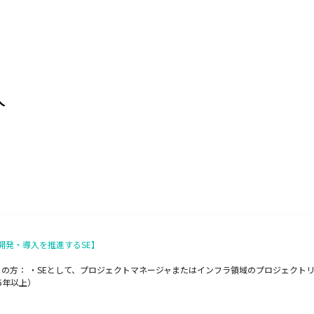
人
・開発・導入を推進するSE】
の方： ・SEとして、プロジェクトマネージャまたはインフラ領域のプロジェクトリ
5年以上）