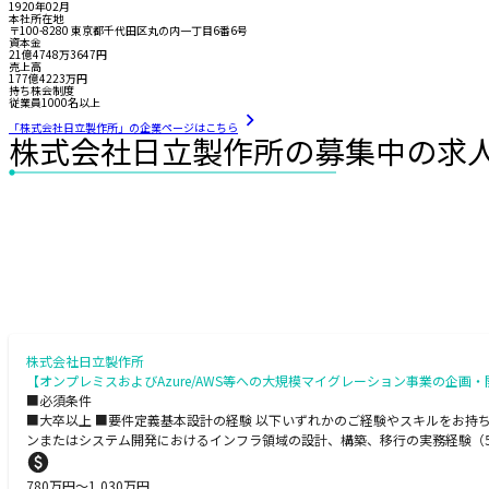
1920年02月
本社所在地
〒100-8280 東京都千代田区丸の内一丁目6番6号
資本金
21億4748万3647円
売上高
177億4223万円
持ち株会制度
従業員1000名以上
「株式会社日立製作所」の企業ページはこちら
株式会社日立製作所の募集中の求
株式会社日立製作所
【オンプレミスおよびAzure/AWS等への大規模マイグレーション事業の企画
■必須条件
■大卒以上 ■要件定義基本設計の経験 以下いずれかのご経験やスキルをお持ち
ンまたはシステム開発におけるインフラ領域の設計、構築、移行の実務経験（
780
万円〜
1,030
万円