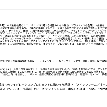
 年９月）や「金融機関のＩＴガバナンスに関する対話のための論点・プラクティスの整理」（金融庁、
る契約管理が必要であり、他業界と比較してレガシーシステムが残されている傾向が強い。日立で
ーション、データなど、保険・共済事業者の保有システムの分析と、マイグレーション/モダナイゼー
するレガシーシステム（メインフレーム・COBOL・JCLなど）のオープン化（パブリッククラウド
安全・効率的に移行するためのインフラ設計・アーキテクチャ設計、これらの推進チームの取り纏め 
本ポジションでマイグレーション/モダナイゼーションの経験を得ることで、中長期にわたり保険・
ョンスペシャリスト人財としてのキャリアパスをめざしていくことができる。 【働く環境】 生損保
模）として取り纏め、推進役を担う。 オンサイト（プロジェクトルーム出社）／在宅の併用で、Te
は以下のいずれかの実務経験を５年以上 ・メインフレームのインフラ or アプリ設計・構築・保守経験
e Champion（一人ひとりを活かす）： 多様な人財を活かすために、お互いを信頼しパフォーマ
課題を捉え、常に誠実に行動することを忘れずに、社内外の関係者と協創で成果に責任を持って社会に貢献する。
として技術力向上を志向し、レガシー・最新の両面の技術習得に意欲的な方 ・顧客や社内メンバと積
環境へのマイグレーションプロジェクトに携わった経験 ・（メインフレーム／オー
体（もしくは一部機能）のアーキテクチャを設計／実装した経験 ・AWS、Azur