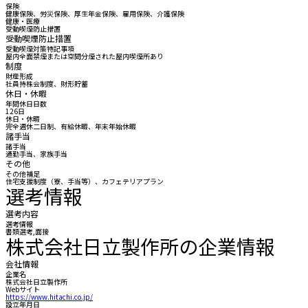
保険
健康保険、労災保険、厚生年金保険、雇用保険、介護保険
健康・医療
受動喫煙防止措置
受動喫煙防止措置
受動喫煙対策特記事項
屋内全面禁煙または空間分煙された屋内喫煙所あり
制度
財産形成
社員持株会制度、財形貯蓄
休日・休暇
年間休日日数
126日
休日・休暇
完全週休二日制、有給休暇、年末年始休暇
諸手当
諸手当
通勤手当、家族手当
その他
その他補足
住宅支援制度（寮、手当等）、カフェテリアプラン
選考情報
選考内容
選考情報
書類選考,面接
株式会社日立製作所の企業情報
会社情報
企業名
株式会社日立製作所
Webサイト
https://www.hitachi.co.jp/
設立年月日