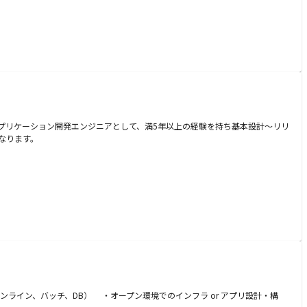
アプリケーション開発エンジニアとして、満5年以上の経験を持ち基本設計～リリ
なります。
ンライン、バッチ、DB） ・オープン環境でのインフラ or アプリ設計・構