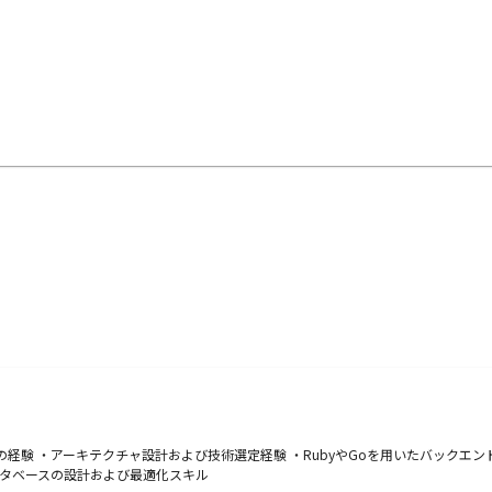
の経験 ・アーキテクチャ設計および技術選定経験 ・RubyやGoを用いたバックエ
データベースの設計および最適化スキル