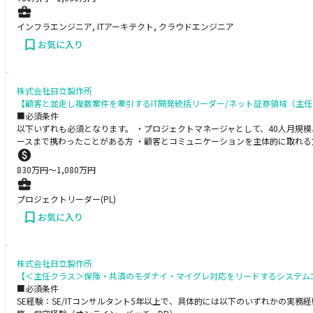
インフラエンジニア, ITアーキテクト, クラウドエンジニア
お気に入り
株式会社日立製作所
【顧客と並走し複数案件を牽引するIT開発統括リーダー/ネット証券領域（主
■必須条件
以下いずれも必須となります。 ・プロジェクトマネージャとして、40人月規
ースまで携わったことがある方 ・顧客とコミュニケーションを主体的に取れる
830
万円〜
1,080
万円
プロジェクトリーダー(PL)
お気に入り
株式会社日立製作所
【＜主任クラス＞保険・共済のモダナイ・マイグレ対応をリードするシステム
■必須条件
SE経験：SE/ITコンサルタント5年以上で、具体的には以下のいずれかの実務