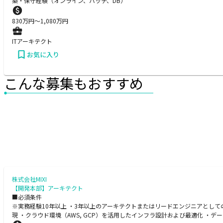
築・保守経験（オンライン、バッチ、DB）
830
万円〜
1,080
万円
ITアーキテクト
お気に入り
こんな募集もおすすめ
株式会社MIXI
【開発本部】アーキテクト
■必須条件
※実務経験10年以上 ・3年以上のアーキテクトまたはリードエンジニアとして
現 ・クラウド環境（AWS, GCP）を活用したインフラ設計および最適化 ・