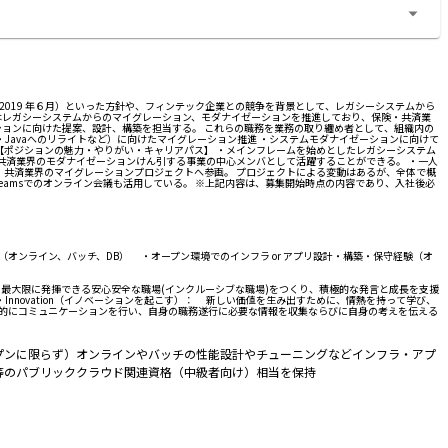
2019 年６月）といった方針や、フィンテック企業との競争を背景として、レガシーシステムから
はレガシーシステムからのマイグレーション、モダナイゼーションを推進しており、保険・共済業
ションに向けた提案、設計、構築を担当する。 これらの職務を業務の取り纏め者として、組織内の
・Javaへのリライトなど）に向けたマイグレーション推進 ・システムモダナイゼーションに向けて
【ポジションの魅力・やりがい・キャリアパス】 ・メインフレームを始めとしたレガシーシステム
共済業界のモダナイゼーションけん引する事業の中心メンバとして活躍することができる。 ・一人
・共済業界のマイグレーションプロジェクトへ参画。 プロジェクトによる変動はあるが、全体で概
amsでのオンライン会議も活用している。 ※上記内容は、募集開始時点の内容であり、入社後必
（オンライン、バッチ、DB） ・オープン環境でのインフラ or アプリ設計・構築・保守経験（オ
ンスを最大限に発揮できる安心安全な職場(インクルーシブな職場)をつくり、積極的な発言と成長を支援
 ・Innovation（イノベーションを起こす）： 新しい価値を生み出すために、情熱を持って学び、
極的にコミュニケーションを行い、自身の職務遂行に必要な情報を収集ならびに自身の考えを伝える
プンに限らず）オンラインやバッチの性能設計やチューニングなどインフラ・アプ
e等のパブリッククラウド関連資格（中級者向け）相当を保持