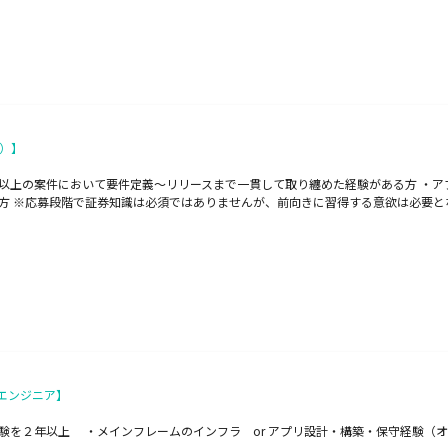
任）】
模以上の案件において要件定義～リリースまで一貫して取り纏めた経験がある方 ・
方 ※応募段階で証券知識は必須ではありませんが、前向きに習得する意欲は必要と
エンジニア】
経験を２年以上 ・メインフレームのインフラ or アプリ設計・構築・保守経験（オ