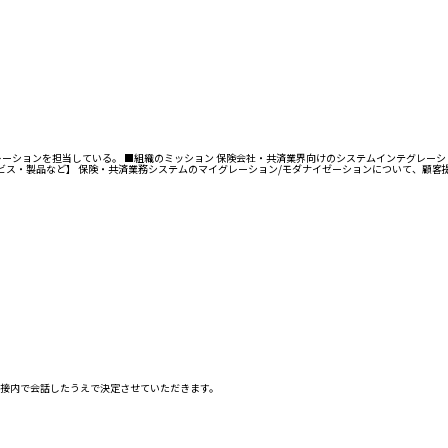
ーションを担当している。 ■組織のミッション 保険会社・共済業界向けのシステムインテグレー
サービス・製品など】 保険・共済業務システムのマイグレーション/モダナイゼーションについて、顧
接内で会話したうえで決定させていただきます。